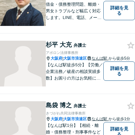
借金・債務整理問題、離婚・
詳細を見
男女トラブルなど幅広く対応
る
します。LINE、電話、メー
ル、オンライン面談など、使
い慣れたツールで肩の力を抜
いてご相談を！依頼者の負担
杉平 大充
をできるだけ少なく！相談し
弁護士
やすい環境づくりに努め、納
アポロン法律事務所
得できる解決を目指します！
大阪府
大阪市浪速区
なんば駅
から徒歩5分
|
【なんば駅徒歩5分】【労働／
詳細を見
企業法務／破産の相談実績多
る
数】お困りの方はお気軽にご
相談ください。手遅れになら
ないよう適切に対処してまい
ります。
島袋 博之
弁護士
きづがわ共同法律事務所
大阪府
大阪市浪速区
なんば駅
から徒歩1分
|
【なんば駅1分】【相続・離
詳細を見
婚・債務整理・刑事事件など
る