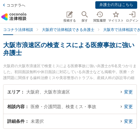
弁護士の方はこちら
ココナラへ
投稿する
探す
閲覧履歴
マイリスト
ログイン
ココナラ法律相談
大阪府で法律相談できる弁護士
大阪市で法律相談で
大阪市浪速区の検査ミスによる医療事故に強い
弁護士
大阪府の大阪市浪速区で検査ミスによる医療事故に強い弁護士が6名見つかりま
した。初回面談無料や休日面談に対応している弁護士なども掲載中。医療・介
護問題に関係する歯科治療ミスや美容整形のトラブル、産婦人科の訴訟等の細
かな分野での絞り込み検索もでき便利です。特に弁護士法人植田法律会計の植
田 諭弁護士やきづがわ共同法律事務所の峯田 和子弁護士、ラディウス法律事務
エリア
大阪府、大阪市浪速区
変更
所の貞 祐有一弁護士のプロフィール情報や弁護士費用、強みなどが注目されて
います。『大阪市浪速区で土日や夜間に発生した検査ミスによる医療事故のト
相談内容
医療・介護問題、検査ミス・事故
変更
ラブルを今すぐに弁護士に相談したい』『検査ミスによる医療事故のトラブル
解決の実績豊富な近くの弁護士を検索したい』『初回相談無料で検査ミスによ
る医療事故を法律相談できる大阪市浪速区内の弁護士に相談予約したい』など
詳細条件
未選択
変更
でお困りの相談者さんにおすすめです。