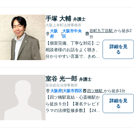
方々に全力でサポートいたし
ます。個人・法人を問わず、
幅広い法律サービスを提供い
手塚 大輔
弁護士
たします。お気軽にご相談く
大阪上本町法律事務所
ださい。
谷町九丁目駅
から徒歩2
大阪
大阪市中央
|
府
区
分
【個室完備、丁寧な対応】ご
詳細を見
相談者様のお話をよく聴き、
る
分かりやすい言葉で、きめ細
やかに対応することを心がけ
ております。相談にお越しい
ただいた方々が安心して落ち
室谷 光一郎
弁護士
着いてお話することができる
室谷総合法律事務所
よう、完全個室をご準備して
大阪府
大阪市西区
四ツ橋駅
から徒歩1分
|
おります。どうぞお気軽にご
【四ツ橋駅直結・心斎橋駅か
詳細を見
相談ください。
ら徒歩５分】【著名テレビド
る
ラマの法律監修多数】【24時
間メール問い合わせ受付】フ
ットワークの軽さ、スピーデ
ィーな対応、粘り強い対応を