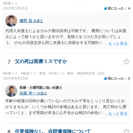
への依頼が必要になる際に備えて、また現時点でのアドバイス等をも
#医療ミス
2023年3月31日
役にたった
4
らうために、一度法律事務所にご相談されておいても良いかも知れま
せん。
磯野 真
弁護士
代理人弁護士によるカルテ開示請求は可能です。 費用については弁護
士によって様々かと思いますので、見積りをうけた方が良いでしょ
う。 のちの示談交渉も同じ弁護士に依頼をする可能性がある場合に
は、それが必要になった場合の費用のことも含めて、予め相談してお
いたほうが良いと思われます。
7
父の死は医療ミスですか
#医療ミス
#検査ミス・事故
#手術ミス・事故
#慰謝料請求・訴訟
2023年9月15日
役にたった
2
医療・介護問題に強い弁護士
稲森 幸一
弁護士
年齢や経過の日時が書いていないのでカルテ等をじっくり見ないとわ
かりませんが、いくつか検討の余地はあると思います。 死亡時から遡
っていくと、まず死因が本当に心不全かは検討の余地があります。腹
痛の原因はなんだったのか。次に心不全だったとして、その治療をど
こまでしたのか、またしたとして死亡を防げたのかどうかという因果
関係の問題もあります。 さらに遡ると、C病院の手術に問題はなかっ
8
任意保険なし、自賠責保険について