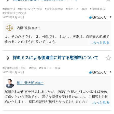
たのか、そもそも手術をする必要があったのかも気になります。その
前は問題なさそうですが、転院が多いのでそんなに転院が必要だった
#示談交渉
#解決に向けた示談
#損害賠償増額
#検査ミス・事故
#自動車事故
のかも一応は検討材料だと思います。 いずれにしてもお近くの弁護士
#保険会社との交渉
2020年1月28日
役にたった
2
にカルテ等を持って行って相談されたらいかがでしょうか。 頑張って
ください。
内藤 政信
弁護士
１、その通りです。 ２、可能です。 しかし、実際は、自賠責の範囲で
終わることのほうが 多いでしょう。
9
採血ミスによる後遺症に対する慰謝料について
#慰謝料請求・訴訟
#示談
#検査ミス・事故
2023年6月26日
役にたった
1
細川 晋太朗
弁護士
記載された内容を拝見しましたが、病院から提示された示談金は極め
て低いという印象です。 適切な賠償を受けるためにも、ご相談をお勧
めいたします。 初回相談料が無料となっておりますので、お問い合わ
せいただければと存じます。