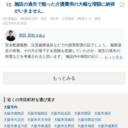
10
施設の過失で陥った介護費用の大幅な増額に納得
がいきません。
#介護施設
#慰謝料請求・訴訟
#患者・入所者側
#検査ミス・事故
2025年6月26日
岡田 晃朝
弁護士
安全配慮義務、注意義務違反などでの損害賠償の話でしょう。 義務違
反の有無、その方が落下する危険を把握していたのか、相互の過失の
程度などを考慮されると思います。 施設内や病院の記録の取得が必要
なのはおっしゃる通りですが、書き換えのリスクがある場合は、相手
には会えて連絡せずに、証拠保全の手続きの検討も必要です（不意打
ちで、事務所内の証拠を押さえます。ただし費用が掛かりますし、あ
もっとみる
る程度証拠が事務所にあること、証拠の特定が出来なければなりませ
ん）。
近くの市区町村を選び直す
大阪市内
大阪市都島区
大阪市福島区
大阪市此花区
大阪市西区
大阪市港区
大阪市大正区
大阪市天王寺区
大阪市浪速区
大阪市西淀川区
大阪市東淀川区
大阪市東成区
大阪市生野区
大阪市旭区
大阪市城東区