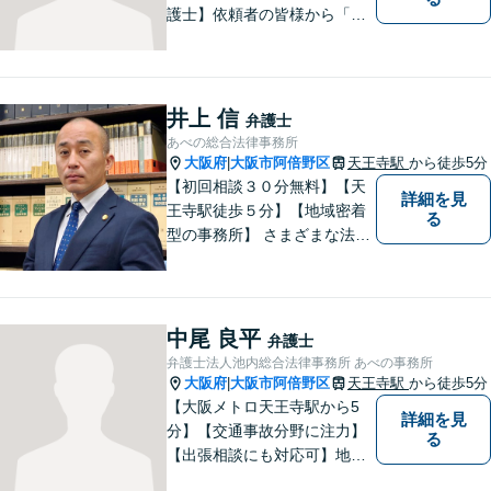
護士】依頼者の皆様から「お
願いしてよかった」の声を頂
戴することを最大の喜びと考
えております。
井上 信
弁護士
あべの総合法律事務所
大阪府
大阪市阿倍野区
天王寺駅
から徒歩5分
|
【初回相談３０分無料】【天
詳細を見
王寺駅徒歩５分】【地域密着
る
型の事務所】 さまざまな法律
問題について相談者・依頼者
の立場に立って、親身に助
言・活動します。 交通事故、
相続、インターネット上のト
中尾 良平
弁護士
ラブルに注力！！
弁護士法人池内総合法律事務所 あべの事務所
大阪府
大阪市阿倍野区
天王寺駅
から徒歩5分
|
【大阪メトロ天王寺駅から5
詳細を見
分】【交通事故分野に注力】
る
【出張相談にも対応可】地元
大阪市で法律問題にお困りの