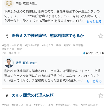
と思われます。 弁護士が介入することにより提示額が大きく変わるこ
内藤 政信
弁護士
とは多々あるため、可能であれば弁護士に依頼した上での交渉をお勧
めしたいところです。
裁判所が認める損害額が低調なので、受任を躊躇する弁護士が多いの
でしょう。 ここでの紹介は出来ませんが、ペットを飼った経験のある
弁護士なら、受けて くれる可能性がありますから、何人か問い合わせ
してみることになるでしょう。
5
医療ミスで神経障害、慰謝料請求できるか
#患者・入所者側
#慰謝料増額
#手術ミス・事故
#病院・医療業界
#検査ミス・事故
2021年1月19日
役にたった
6
磯田 直也
弁護士
慰謝料や休業損害を請求されること自体には問題はありません。 交通
事故のケースを参考にされるのは正解です。ふんわりとこれくらいと
いう提示ではなく、算定根拠となった計算式や類似ケースでの裁判所
の判断、収入資料などを併せて提示するように心掛けてください。 反
面、針刺し事故については医療者側の故意や過失がないと思われるケ
ースが多く、早期解決のためにある程度の減額等があることはやむを
6
カルテ開示の代理人依頼
得ないかとも思います。 病院側の提示があまりにも低額であった場合
などには、弁護士へのご依頼も検討されるべきかと思います。 弁護士
#示談
#検査ミス・事故
#手術ミス・事故
#慰謝料請求・訴訟
#説明義務違反