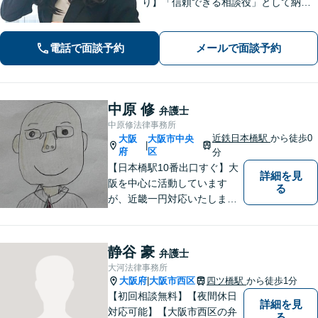
り】「信頼できる相談役」として納得
できる解決を目指します【離婚・男女
問題】安心して相談できる環境・関係
電話で面談予約
メールで面談予約
づくりを心がけます【借金・債務整
理】経済状況に応じて適切な解決策を
ご提案します
中原 修
弁護士
中原修法律事務所
近鉄日本橋駅
から徒歩0
大阪
大阪市中央
|
府
区
分
【日本橋駅10番出口すぐ】大
詳細を見
阪を中心に活動しています
る
が、近畿一円対応いたしま
す。借金問題・交通事故・離
婚・相続といった身の回りの
トラブルから、刑事・詐欺、
静谷 豪
弁護士
公害・行政事件まであらゆる
大河法律事務所
問題のご相談を承ります。小
大阪府
大阪市西区
四ツ橋駅
から徒歩1分
|
さな悩み事でもお気軽にお問
【初回相談無料】【夜間休日
詳細を見
合わせください。
対応可能】【大阪市西区の弁
る