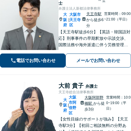
る
士
弁護士法人新都法律事務所
天王寺駅
営業時間：09:00
大
大阪市
~21:00（平日）
阪
天王寺
から徒歩6
|
府
区
分
【天王寺駅徒歩6分】【英語・韓国語対
応】刑事事件の早期釈放や示談交渉、
国際法務や海外派遣に伴う労務管理、
相続トラブル、離婚・男女問題などは
お任せください。法律のプロフェッシ
電話でお問い合わせ
メールでお問い合わせ
ョナルが、途を切り拓くお手伝いを致
します。【夜間・休日面談可】【完全
個室】
大前 貴子
弁護士
天王寺総合法律事務所
大阪
大阪阿部野
営業時間：10:0
大
市阿
0~19:00（平
橋駅
から徒
阪
|
倍野
日）
歩3分
府
区
【女性目線のサポートが強み】【天王
寺駅3分】【初回ご相談無料の分野あ