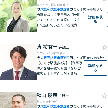
きづがわ共同法律事務所
大阪府
大阪市浪速区
なんば駅
から徒歩1分
|
勇気を出して事務所の門を叩
詳細を見
いてくださった皆様に、安心
る
して話していただける環境を
提供したいと思っています。
一件一件を大切に、依頼者の
方と一緒に最適な解決策を考
貞 祐有一
え、丁寧にサポートしてまい
弁護士
ります。
ラディウス法律事務所
大阪府
大阪市浪速区
なんば駅
から徒歩3分
|
【なんば駅徒歩3分】【刑事事
詳細を見
件／交通事故でお困りならご
る
相談を！】事件に対する熱い
想いと粘り強さを武器に、皆
様に穏やかな生活を提供すべ
く尽力します。依頼者目線で
秋山 朋毅
の弁護を大切にしておりま
弁護士
す。【LINEやメールの問い合
秋山法律事務所
わせ可】
大阪府
大阪市浪速区
なんば駅
から徒歩2分
|