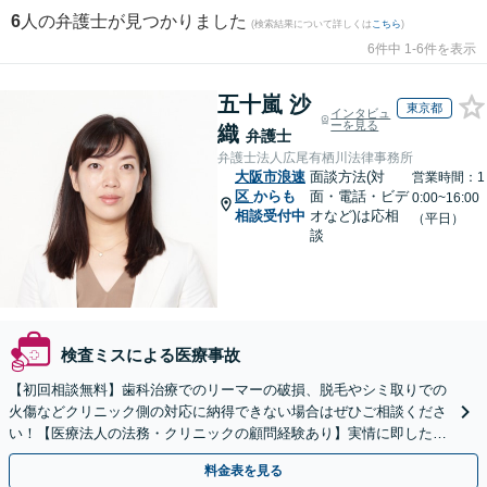
6
人の弁護士が見つかりました
(検索結果について詳しくは
こちら
)
6件中 1-6件を表示
五十嵐 沙
東京都
インタビュ
ーを見る
織
弁護士
弁護士法人広尾有栖川法律事務所
大阪市浪速
面談方法(対
営業時間：1
区
からも
面・電話・ビデ
0:00~16:00
相談受付中
オなど)は応相
（平日）
談
検査ミスによる医療事故
【初回相談無料】歯科治療でのリーマーの破損、脱毛やシミ取りでの
火傷などクリニック側の対応に納得できない場合はぜひご相談くださ
い！【医療法人の法務・クリニックの顧問経験あり】実情に即したア
ドバイスで、納得のできるトラブルの解決を目指します。
料金表を見る