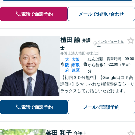
電話で面談予約
メールでお問い合わせ
植田 諭
弁護
インタビューを見
る
士
弁護士法人植田法律会計
なんば駅
営業時間：09:00
大
大阪
~22:00（平日）
阪
市浪
から徒歩2
|
府
速区
分
【初回３０分無料】【Google口コミ高
評価⭐️】☕️おしゃれな相談室🍃安心・リ
ラックスしてお話しいただけます。ネ
ット上にはない、オンリーワンの解決
策を一緒に考えていきましょう！【土
電話で面談予約
メールで面談予約
曜・夜間◎】
峯田 和子
弁護士