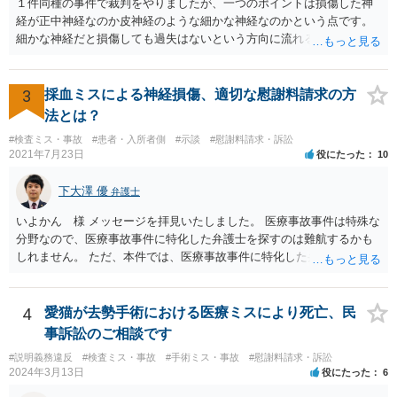
１件同種の事件で裁判をやりましたが、一つのポイントは損傷した神
経が正中神経なのか皮神経のような細かな神経なのかという点です。
細かな神経だと損傷しても過失はないという方向に流れる可能性があ
ります。 正中神経損傷であれば、前の先生がおっしゃっているように
過失が認められる可能性がありますので弁護士費用を支払う価値はあ
るかと思います。 頑張ってください。
3
採血ミスによる神経損傷、適切な慰謝料請求の方
法とは？
#検査ミス・事故
#患者・入所者側
#示談
#慰謝料請求・訴訟
2021年7月23日
役にたった
10
下大澤 優
弁護士
いよかん 様 メッセージを拝見いたしました。 医療事故事件は特殊な
分野なので、医療事故事件に特化した弁護士を探すのは難航するかも
しれません。 ただ、本件では、医療事故事件に特化した弁護士でなく
とも対応は可能かと思われます。 医療事故事件で最も難しいのは医師
の過失（医療ミス）の立証なのですが、本件では過失自体には争いが
ないため、損害額の立証が主なポイントになります。 損害額に立証に
4
愛猫が去勢手術における医療ミスにより死亡、民
関しては、交通事故事件と同様の発想で考えればよいので、対応でき
事訴訟のご相談です
る弁護士は多いと思います。 今後の交渉については、ご自身で対応さ
#説明義務違反
#検査ミス・事故
#手術ミス・事故
#慰謝料請求・訴訟
れることも可能ではありますが、相手方保険会社は容易に増額に応じ
2024年3月13日
役にたった
6
ない（多少の増額はあり得るとしても、裁判基準での和解は難しい）