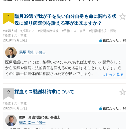
1
臨月39週で我が子を失い自分自身も命に関わる状
況に陥り病院側を訴える事が出来ますか？
#産婦人科
#投薬ミス
#説明義務違反
#手術ミス・事故
#慰謝料請求・訴訟
#検査ミス・事故
2019年9月16日
役にたった
28
馬場 龍行
弁護士
医療過誤については，納得いかないのであればまずカルテ開示をして
から医師や病院に法的責任を問えるのか検討することになります。近
くの弁護士に具体的に相談された方が良いでしょう。
2
採血ミス慰謝料請求について
#検査ミス・事故
2022年6月17日
役にたった
16
医療・介護問題に強い弁護士
稲森 幸一
弁護士