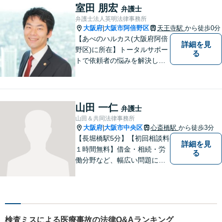
強く意識しております！
室田 朋宏
弁護士
弁護士法人英明法律事務所
大阪府
大阪市阿倍野区
天王寺駅
から徒歩0分
|
【あべのハルカス(大阪府阿倍
詳細を見
野区)に所在】トータルサポー
る
トで依頼者の悩みを解決しま
す。
山田 一仁
弁護士
山田＆共同法律事務所
大阪府
大阪市中央区
心斎橋駅
から徒歩3分
|
【長堀橋駅5分】【初回相談料
詳細を見
１時間無料】借金・相続・労
る
働分野など、幅広い問題に精
通。多様なバックボーンを持
つ弁護士が親身になり解決へ
と導きます。一人でも多くの
方に感謝していただけるよう
尽力いたします！
検査ミスによる医療事故の法律Q&Aランキング