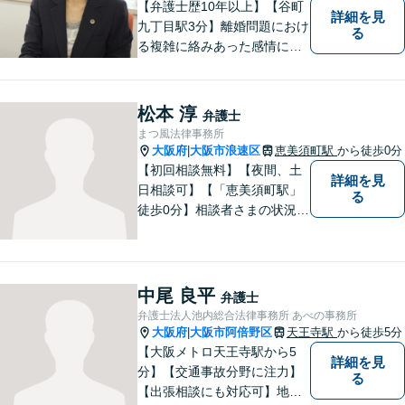
【弁護士歴10年以上】【谷町
詳細を見
九丁目駅3分】離婚問題におけ
る
る複雑に絡みあった感情に配
慮しつつ早期解決します。突
然の交通事故の保険会社との
やり取り、裁判などもサポー
松本 淳
弁護士
トさせていただきます。【初
まつ風法律事務所
回相談30分無料】【子連れ面
大阪府
大阪市浪速区
恵美須町駅
から徒歩0分
|
談可】【休日・夜間面談可】
【初回相談無料】【夜間、土
詳細を見
日相談可】【「恵美須町駅」
る
徒歩0分】相談者さまの状況や
要望を丁寧に伺い、解決の糸
口を見つけるきっかけになれ
ばと思います。 何か問題やト
ラブルに直面した際には、一
中尾 良平
弁護士
人で悩まずに相談してくださ
弁護士法人池内総合法律事務所 あべの事務所
い。
大阪府
大阪市阿倍野区
天王寺駅
から徒歩5分
|
【大阪メトロ天王寺駅から5
詳細を見
分】【交通事故分野に注力】
る
【出張相談にも対応可】地元