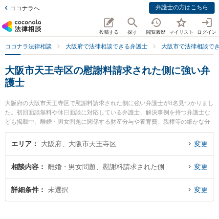
弁護士の方はこちら
ココナラへ
投稿する
探す
閲覧履歴
マイリスト
ログイン
ココナラ法律相談
大阪府で法律相談できる弁護士
大阪市で法律相談で
大阪市天王寺区の慰謝料請求された側に強い弁
護士
大阪府の大阪市天王寺区で慰謝料請求された側に強い弁護士が8名見つかりまし
た。初回面談無料や休日面談に対応している弁護士、解決事例を持つ弁護士な
ども掲載中。離婚・男女問題に関係する財産分与や養育費、親権等の細かな分
野での絞り込み検索もでき便利です。特に弁護士法人新都法律事務所の新井 一
樹弁護士や松井隆雄法律事務所の松井 圭子弁護士、上本町総合法律事務所の池
エリア
大阪府、大阪市天王寺区
変更
田 直樹弁護士のプロフィール情報や弁護士費用、強みなどが注目されていま
す。『大阪市天王寺区で土日や夜間に発生した慰謝料請求された側のトラブル
相談内容
離婚・男女問題、慰謝料請求された側
変更
を今すぐに弁護士に相談したい』『慰謝料請求された側のトラブル解決の実績
豊富な近くの弁護士を検索したい』『初回相談無料で慰謝料請求された側を法
律相談できる大阪市天王寺区内の弁護士に相談予約したい』などでお困りの相
詳細条件
未選択
変更
談者さんにおすすめです。