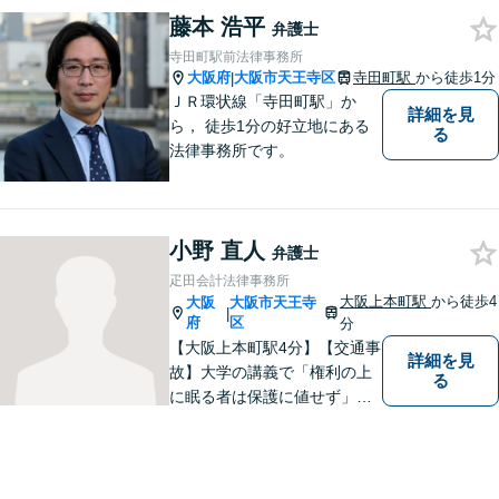
金・刑事事件など、「粘り強
藤本 浩平
さ」「人間力」「交渉力」を
弁護士
駆使して依頼者様の笑顔を取
寺田町駅前法律事務所
り戻すべく全力で取り組みま
大阪府
大阪市天王寺区
寺田町駅
から徒歩1分
|
す。
ＪＲ環状線「寺田町駅」か
詳細を見
ら， 徒歩1分の好立地にある
る
法律事務所です。
小野 直人
弁護士
疋田会計法律事務所
大阪上本町駅
から徒歩4
大阪
大阪市天王寺
|
府
区
分
【大阪上本町駅4分】【交通事
詳細を見
故】大学の講義で「権利の上
る
に眠る者は保護に値せず」と
いう言葉に出会い、権利を行
使できずにいる方々の力にな
りたいと弁護士を志しまし
た。 これまで多様なご相談に