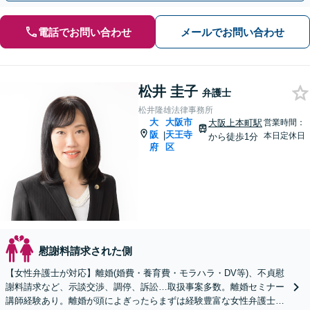
電話でお問い合わせ
メールでお問い合わせ
松井 圭子
弁護士
松井隆雄法律事務所
大
大阪市
大阪上本町駅
営業時間：
阪
天王寺
|
本日定休日
から徒歩1分
府
区
慰謝料請求された側
【女性弁護士が対応】離婚(婚費・養育費・モラハラ・DV等)、不貞慰
謝料請求など、示談交渉、調停、訴訟…取扱事案多数。離婚セミナー
講師経験あり。離婚が頭によぎったらまずは経験豊富な女性弁護士に