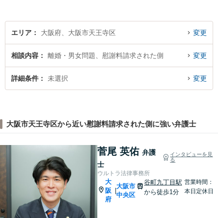
向き合ってきた経験を活か
し、丁寧かつ柔軟な対応を心
がけています。
エリア
大阪府、大阪市天王寺区
変更
相談内容
離婚・男女問題、慰謝料請求された側
変更
詳細条件
未選択
変更
大阪市天王寺区から近い慰謝料請求された側に強い弁護士
菅尾 英佑
弁護
インタビューを見
る
士
ウルトラ法律事務所
大
谷町九丁目駅
営業時間：
大阪市
阪
|
本日定休日
から徒歩1分
中央区
府