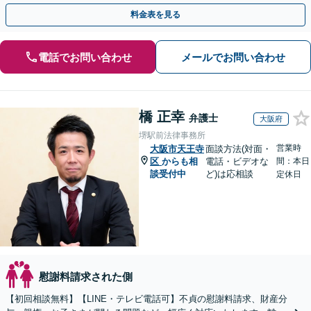
ご相談ください。
料金表を見る
電話でお問い合わせ
メールでお問い合わせ
橋 正幸
弁護士
大阪府
堺駅前法律事務所
営業時
大阪市天王寺
面談方法(対面・
区
からも相
電話・ビデオな
間：本日
談受付中
ど)は応相談
定休日
慰謝料請求された側
【初回相談無料】【LINE・テレビ電話可】不貞の慰謝料請求、財産分