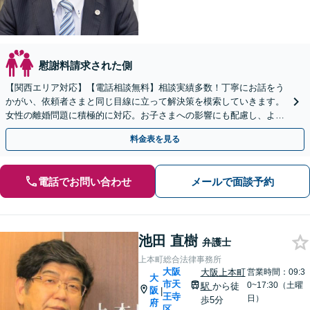
慰謝料請求された側
【関西エリア対応】【電話相談無料】相談実績多数！丁寧にお話をう
かがい、依頼者さまと同じ目線に立って解決策を模索していきます。
女性の離婚問題に積極的に対応。お子さまへの影響にも配慮し、より
よい解決へ【夜間・休日の相談可能】
料金表を見る
電話でお問い合わせ
メールで面談予約
池田 直樹
弁護士
上本町総合法律事務所
大阪
大阪上本町
営業時間：09:3
大
市天
0~17:30（土曜
駅
から徒
阪
|
王寺
日）
歩5分
府
区