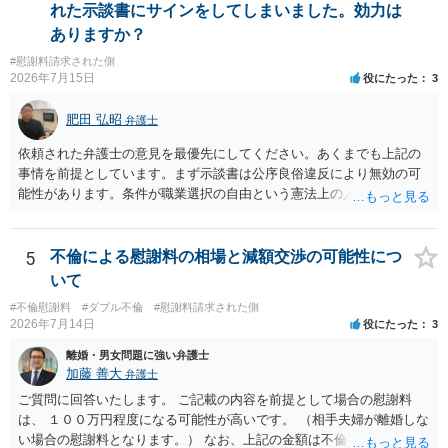
はないかと推察します。
れた示談書にサインをしてしまいました。効力は
とはいえないと考えますので、 結局は、妥当かどうかというより
ありますか？
も、ご自身が納得できるかどうかという基準でお考えいただくといい
と思います。 そのうえで、合意できるかは、相手も納得できるか
#慰謝料請求された側
否かにかかってはきますが。 ４ 質問④ ご記載の内容からは判断
2026年7月15日
役にたった
3
できないのですが、 清算条項を記載しないで合意することはリス
クがありますので、むしろ、原則としては、清算条項を記載するべき
肥田 弘昭
弁護士
であるとお考えいただくといいです。 ご質問に対する回答は以上で
依頼された弁護士の意見を最優先にしてください。あくまでも上記の
すが、可能であれば、ご依頼になるかは別として、お近くの弁護士に
事情を前提としています。まず示談書は公序良俗違反により無効の可
直接相談されて、 今後の対応についてアドバイス等を求めることを
能性があります。条件が職業選択の自由という憲法上の人権を侵害し
お勧めいたします。 ご参考にしていただければ幸いです。
た内容であるからです。次に、サインをさせた経緯から、強迫取消の
可能性もあるかと思います。ご参考にしてください。
5
不倫による慰謝料の相場と減額交渉の可能性につ
いて
#不倫慰謝料
#ダブル不倫
#慰謝料請求された側
2026年7月14日
役にたった
3
離婚・男女問題に強い弁護士
加藤 善大
弁護士
ご質問に回答いたします。 ご記載の内容を前提として場合の慰謝料
は、 １００万円程度になる可能性が高いです。 （相手夫婦が離婚しな
い場合の慰謝料となります。） なお、上記の金額は不倫をした２名が