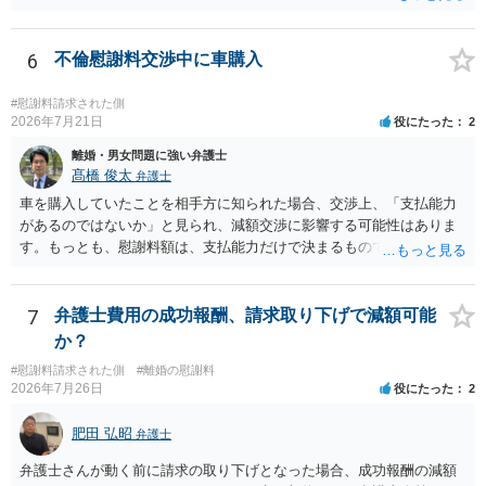
支払う総額の相場ですので、 ご自身が全額支払った場合は相手女性に
半額程度の支払を求める、 求償ができることになります。 その求償権
を放棄する場合の慰謝料相場は、６０万円から８０万円程度になるこ
6
不倫慰謝料交渉中に車購入
とが多いです。 （相手夫婦が離婚しませんので、減額してでも求償権
を放棄してもらうメリットがあることになります。） ５年後に離婚す
#慰謝料請求された側
る可能性について、慰謝料額に影響が出る可能性はないと考えます。
2026年7月21日
役にたった
2
最後に、ご依頼になる場合の弁護士費用は、ご依頼になる弁護士によ
離婚・男女問題に強い弁護士
り異なりますので、直接ご確認いただくといいですよ。 ご質問に対す
髙橋 俊太
弁護士
る回答は以上ですが、可能であれば、ご依頼になるかは別にして、お
車を購入していたことを相手方に知られた場合、交渉上、「支払能力
近くの弁護士に直接相談されて、今後の対応についてアドバイスを求
があるのではないか」と見られ、減額交渉に影響する可能性はありま
めることをおすすめいたします。 ご参考にしていただけますと幸いで
す。もっとも、慰謝料額は、支払能力だけで決まるものではなく、不
す。
貞行為の有無、やり取りの内容、会っていた回数、夫婦関係への影
響、離婚・別居の有無、証拠関係等によって判断されます。 ご記載の
ように、LINEのやり取りと数回の食事のみで性交渉がないのであれ
7
弁護士費用の成功報酬、請求取り下げで減額可能
ば、原則として不貞慰謝料支払義務は否定されます。他方で、性交渉
か？
がない場合でも、親密なやり取りの内容や関係の態様によっては、婚
#慰謝料請求された側
#離婚の慰謝料
姻共同生活の平穏を害したとして、例外的に慰謝料支払義務が肯定さ
2026年7月26日
役にたった
2
れることもあります。 すでに弁護士に依頼されているのであれば、車
の購入事情も含めて説明し、支払能力の問題と、そもそもの慰謝料額
肥田 弘昭
弁護士
の相当性を分けて交渉してもらう方がよいでしょう。
弁護士さんが動く前に請求の取り下げとなった場合、成功報酬の減額