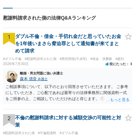
言・活動します。 交通事故、
相続、インターネット上のト
ラブルに注力！！
慰謝料請求された側の法律Q&Aランキング
1
ダブル不倫・借金・手切れ金だと思っていたお金
を1年後いまさら脅迫罪として通知書が来てまと
めて請求
#ダブル不倫
#慰謝料請求された側
#異性関係(不貞等)
#借金・浪費癖
#裁判
2026年7月30日
役にたった
3
離婚・男女問題に強い弁護士
森本 偲音
弁護士
ご相談事項について、以下のとおり回答させていただきます。 ご参考
にしていただき、ご心配であれば最寄りの法律事務所に関係資料一式
をご持参の上、ご相談していただければと存じます。 ① このLINEの
流れを見る限り、100万円は貸付金ではなく、手切れ金・和解金と評価
される可能性はあるのか ⇒LINEを含む１００万円の貸付に至るまでの
やり取り等の経緯、誓約書の内容等を踏まえて、関係を清算するため
2
不倫の慰謝料請求に対する減額交渉の可能性と対
の 金銭であったと評価される可能性はあると考えます。 ② 「今後一
策
切関与しないなら100万円振り込む」というLINEや誓約書は、裁判上
#慰謝料請求された側
#不倫慰謝料
#ダブル不倫
どの程度証拠価値があるのか ⇒前後のやり取りや誓約書の具体的内容