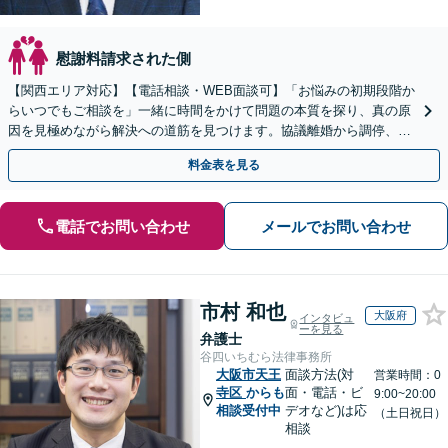
慰謝料請求された側
【関西エリア対応】【電話相談・WEB面談可】「お悩みの初期段階か
らいつでもご相談を」一緒に時間をかけて問題の本質を探り、真の原
因を見極めながら解決への道筋を見つけます。協議離婚から調停、審
判、訴訟まで、離婚に関わる一連の手続きにすべて対応
料金表を見る
電話でお問い合わせ
メールでお問い合わせ
市村 和也
大阪府
インタビュ
ーを見る
弁護士
谷四いちむら法律事務所
大阪市天王
面談方法(対
営業時間：0
寺区
からも
面・電話・ビ
9:00~20:00
相談受付中
デオなど)は応
（土日祝日）
相談