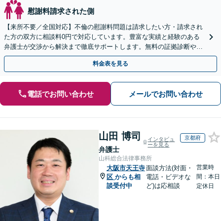
慰謝料請求された側
【来所不要／全国対応】不倫の慰謝料問題は請求したい方・請求され
た方の双方に相談料0円で対応しています。豊富な実績と経験のある
弁護士が交渉から解決まで徹底サポートします。無料の証拠診断や着
手金の返還保証もありますので安心してご相談ください。
料金表を見る
電話でお問い合わせ
メールでお問い合わせ
山田 博司
京都府
インタビュ
ーを見る
弁護士
山科総合法律事務所
営業時
大阪市天王寺
面談方法(対面・
区
からも相
電話・ビデオな
間：本日
談受付中
ど)は応相談
定休日