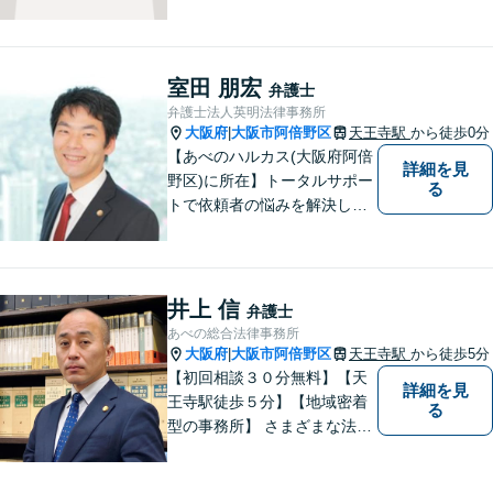
大阪市で法律問題にお困りの
方々に全力でサポートいたし
ます。個人・法人を問わず、
幅広い法律サービスを提供い
室田 朋宏
弁護士
たします。お気軽にご相談く
弁護士法人英明法律事務所
ださい。
大阪府
大阪市阿倍野区
天王寺駅
から徒歩0分
|
【あべのハルカス(大阪府阿倍
詳細を見
野区)に所在】トータルサポー
る
トで依頼者の悩みを解決しま
す。
井上 信
弁護士
あべの総合法律事務所
大阪府
大阪市阿倍野区
天王寺駅
から徒歩5分
|
【初回相談３０分無料】【天
詳細を見
王寺駅徒歩５分】【地域密着
る
型の事務所】 さまざまな法律
問題について相談者・依頼者
の立場に立って、親身に助