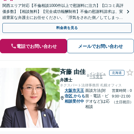
関西エリア対応【不倫相談1000件以上で慰謝料に注力】【口コミ高評
価多数】【相談無料】【完全成功報酬制有】不倫の慰謝料請求は、実
績豊富な弁護士にお任せください。「浮気をされた側／してしまった
側両方対応」人情派弁護士！
料金表を見る
電話でお問い合わせ
メールでお問い合わせ
斉藤 由佳
北海道
インタビュ
ーを見る
弁護士
ネクスパート法律事務所 札幌オフィス
大阪市天王
面談方法(対
営業時間：0
寺区
からも
面・電話・ビ
9:00~21:00
相談受付中
デオなど)は応
（土日祝日）
相談