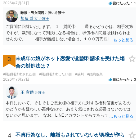
2026年7月31日
役にたった
1
を見ない限り、具体的な判断はできませんが、一定の証拠価値はある
と考えます。 ③ 借用書があっても、後から100万円を貸付扱いに変更
離婚・男女問題に強い弁護士
することは認められるのか。 ⇒おそらく１００万円は不当利得（受け
加藤 善大
弁護士
取る正当な権利がないのに利益を取得した）として返還請求されてい
ご質問に回答いたします。 １ 質問① 通るかどうかは、相手次第
るものかと推察しますので、 貸金返還ではないかと存じます。 ④ 私
ですが、裁判になって判決になる場合は、求償権の問題は触れられま
は現在、収入も不安定で貯金もなくリボ払い借金が既に約100万あり。
せんので、 相手が離婚しない場合は、１００万円程度となる可能
今年に再婚したが主人はお金に厳しい為、一括で220万円を支払う事は
性があると思われます。 交渉については、相手としても、裁判を
困難 仮に裁判で敗訴した場合でも、分割払いになる可能性はあります
するデメリットはありますから（経済的、時間的、精神的負担等）、
か。 ⇒判決となり敗訴してしまった場合は、強制執行により不動産等
反対にご自身が、裁判も辞さずという姿勢を示すことで、プラス
3
未成年の娘がネット恋愛で慰謝料請求を受けた場
の財産を差し押さえられ、そこから債権回収が図られることになりま
に働く可能性は有り得ます。 交渉で解決する多くの場合は、相手
合の対処法は？
すが、 和解であれば柔軟な解決が可能ですので、その場合は分割払
が弁護士に依頼しているケースで、５０万円以下で合意できる場合は
いにより支払うことも十分可能です。 ⑤ このような事情であれば、私
#慰謝料請求された側
#慰謝料請求したい側
#裁判
#婚約破棄
稀であると思います。 通常は、６０万円から８０万円程度になる
2026年7月27日
役にたった
3
は120万円のみ和解交渉を続けるべきでしょうか。 ⇒ご相談者様の認
ことが多いというのが私の印象です。 ２ 質問② ご記載の内容が
識を前提にすれば、１００万円も含めて返済する必要はないと考えら
減額を進めるうえでの交渉材料かと思います。 なお、ご自身が離
王 宣麟
れるため、 120万円のみについて交渉を続けることがベターかと存じ
弁護士
婚しないことは、交渉材料にはならないかと思いますので、ご注意く
ます。
ださい。 また、相手夫婦の婚姻関係が既に破綻していたことや、
本件において、そもそもご息女様の相手方に対する権利侵害があるの
相手女性が結婚しているとは知らなかったと主張することもあります
かどうかも疑わしい案件なので、あまり気にされる必要はないのでは
が、 ケースバイケースですので、ご自身の場合にそれらの主張が
ないかと思います。 なお、LINEアカウントからであっても、そこに紐
できるかはよくお考え下さい。 ３ 質問③ 違約金を５０万円とす
づけられた電話番号の開示→携帯電話会社から氏名・住所が開示され
る旨の交渉をすることが妥当かどうかという基準はありません。
るパターンはありえるものの、本件のような精神的損害が発生したと
公序良俗に反するような金額では、その条項自体が無効になり得ます
明確にいえないような案件において開示がなされる可能性も低いので
4
不貞行為なし、離婚もされていないが奥様が作ら
が、 ２００万円でも、５０万円でも、公序良俗に反するほど高額