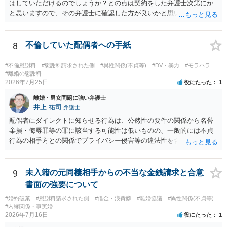
はしていただけるのでしょうか？との点は契約をした弁護士次第にか
と思いますので、その弁護士に確認した方が良いかと思います。ご参
考にしてください。
8
不倫していた配偶者への手紙
#不倫慰謝料
#慰謝料請求された側
#異性関係(不貞等)
#DV・暴力
#モラハラ
#離婚の慰謝料
2026年7月25日
役にたった
1
離婚・男女問題に強い弁護士
井上 祐司
弁護士
配偶者にダイレクトに知らせる行為は、公然性の要件の関係から名誉
棄損・侮辱罪等の罪に該当する可能性は低いものの、一般的には不貞
行為の相手方との関係でプライバシー侵害等の違法性を含む行為で
す。 そのため、そのことを知った相手方の夫婦関係への影響が大きい
ため、弁護士としては推奨しないことが一般的かと思います。
9
未入籍の元同棲相手からの不当な金銭請求と合意
書面の強要について
#婚約破棄
#慰謝料請求された側
#借金・浪費癖
#離婚協議
#異性関係(不貞等)
#内縁関係・事実婚
2026年7月16日
役にたった
1