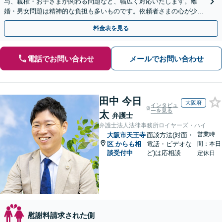
与、親権・お子さまが関わる問題など、幅広く対応いたします。離
婚・男女問題は精神的な負担も多いものです。依頼者さまの心が少し
でも軽くなるよう、親身に寄り添って対応いたします。
料金表を見る
電話でお問い合わせ
メールでお問い合わせ
田中 今日
大阪府
インタビュ
ーを見る
太
弁護士
弁護士法人法律事務所ロイヤーズ・ハイ
営業時
大阪市天王寺
面談方法(対面・
区
からも相
電話・ビデオな
間：本日
談受付中
ど)は応相談
定休日
慰謝料請求された側