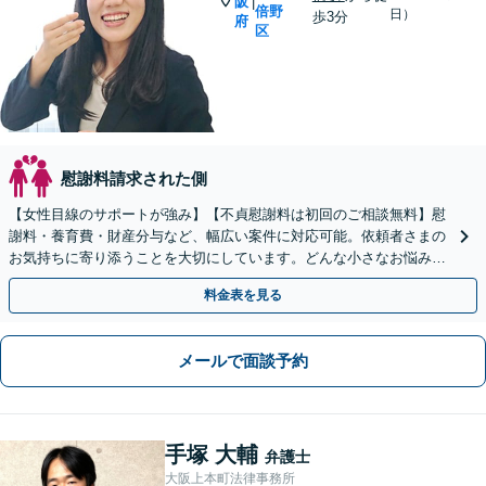
阪
|
倍野
日）
歩3分
府
区
慰謝料請求された側
【女性目線のサポートが強み】【不貞慰謝料は初回のご相談無料】慰
謝料・養育費・財産分与など、幅広い案件に対応可能。依頼者さまの
お気持ちに寄り添うことを大切にしています。どんな小さなお悩み
も、まずはご相談ください。有利な解決に向けて動きます。
料金表を見る
メールで面談予約
手塚 大輔
弁護士
大阪上本町法律事務所