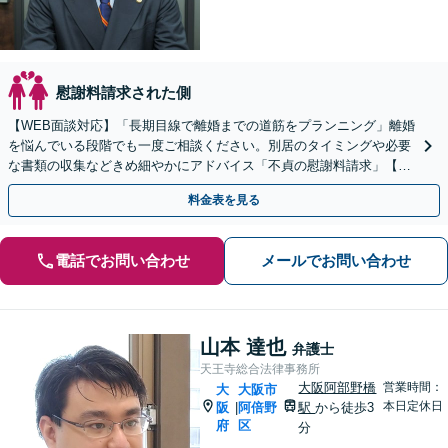
慰謝料請求された側
【WEB面談対応】「長期目線で離婚までの道筋をプランニング」離婚
を悩んでいる段階でも一度ご相談ください。別居のタイミングや必要
な書類の収集などきめ細やかにアドバイス「不貞の慰謝料請求」【休
日夜間相談可】【上本町から徒歩10秒】
料金表を見る
電話でお問い合わせ
メールでお問い合わせ
山本 達也
弁護士
天王寺総合法律事務所
大阪阿部野橋
営業時間：
大
大阪市
本日定休日
阪
阿倍野
駅
から徒歩3
|
府
区
分