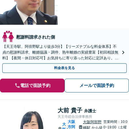
慰謝料請求された側
【天王寺駅、阿倍野駅より徒歩3分】【リーズナブルな料金体系】不
貞の慰謝料請求、離婚協議・調停、熟年離婚の実績豊富【初回相談無
料】【夜間・休日対応可】お気持ちに寄り添った対応に定評あり。お
気軽にご相談ください。
料金表を見る
電話で面談予約
メールで面談予約
大前 貴子
弁護士
天王寺総合法律事務所
大阪
大阪阿部野
営業時間：10:0
大
市阿
0~19:00（土曜
橋駅
から徒