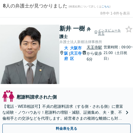
8
人の弁護士が見つかりました
(検索結果について詳しくは
こちら
)
8件中 1-8件を表示
新井 一樹
弁
インタビューを
見る
護士
弁護士法人新都法律事務所
天王寺駅
営業時間：09:00~
大
大阪市
21:00（土日祝
阪
天王寺
から徒歩
|
府
区
日）
6分
慰謝料請求された側
【電話・WEB相談可】不貞の慰謝料請求（する側・される側）に豊富
な経験・ノウハウあり！慰謝料の増額・減額、証拠集め、夫・妻、不
倫相手との交渉などを代理します。経営者さまの複雑な離婚にも対応
◎【休日相談あり】【英語・韓国語対応】
料金表を見る