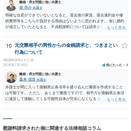
離婚・男女問題に強い弁護士
泉 亮介
弁護士
明確な合意ができていないとなると、退去後の家賃、退去違約金や修
繕費用等をこちらが負担する理由はないように思われます。 仮に婚約
が成立していたとなると、不貞慰謝料については請求される可能性が
あるため検討しておく必要があるでしょう。 弁護士を立てる予定であ
れば早めに弁護士に相談し、弁護士から回答をさせると良いでしょ
う。
10
元交際相手の男性からの金銭請求と、つきまとい
行為について
#慰謝料請求された側
2026年7月16日
役にたった
1
離婚・男女問題に強い弁護士
森本 偲音
弁護士
弁護士が間に入って接触禁止条項等を盛り込んだ書面を作成すること
は可能です。 ただし、あくまで書面ですので、相手方が接触禁止条項
に違反して接触してくる可能性自体が完全になくなる という訳ではあ
りませんので、その点ご留意ください。 また、本件ではこれ以上嫌が
らせ行為がエスカレートする前に、一度警察に相談した方がよいかと
存じます。 以上、ご参考までに。
慰謝料請求された側に関連する法律相談コラム