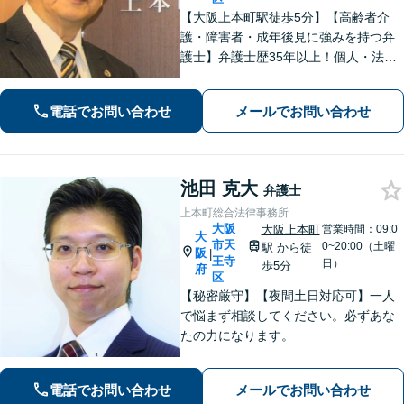
【大阪上本町駅徒歩5分】【高齢者介
護・障害者・成年後見に強みを持つ弁
護士】弁護士歴35年以上！個人・法人
問わず、お困りごとに真摯に向き合
い、解決へと導きます。私たちが必ず
電話でお問い合わせ
メールでお問い合わせ
あなたの力になりますので、お気軽に
ご相談ください。
池田 克大
弁護士
上本町総合法律事務所
大阪
大阪上本町
営業時間：09:0
大
市天
0~20:00（土曜
駅
から徒
阪
|
王寺
日）
歩5分
府
区
【秘密厳守】【夜間土日対応可】一人
で悩まず相談してください。必ずあな
たの力になります。
電話でお問い合わせ
メールでお問い合わせ