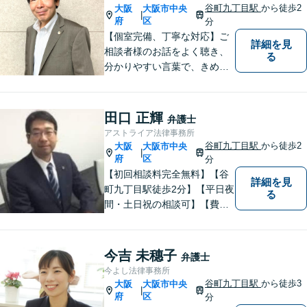
谷町九丁目駅
から徒歩2
大阪
大阪市中央
|
府
区
分
【個室完備、丁寧な対応】ご
詳細を見
相談者様のお話をよく聴き、
る
分かりやすい言葉で、きめ細
やかに対応することを心がけ
ております。相談にお越しい
ただいた方々が安心して落ち
田口 正輝
弁護士
着いてお話することができる
アストライア法律事務所
よう、完全個室をご準備して
谷町九丁目駅
から徒歩2
大阪
大阪市中央
|
おります。どうぞお気軽にご
府
区
分
相談ください。
【初回相談料完全無料】【谷
詳細を見
町九丁目駅徒歩2分】【平日夜
る
間・土日祝の相談可】【費用
分割可能】お悩みに即時対応
いたします。
今吉 未穗子
弁護士
今よし法律事務所
谷町九丁目駅
から徒歩3
大阪
大阪市中央
|
府
区
分