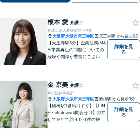
榎本 愛
弁護士
弁護士法人新都法律事務所
大阪府
大阪市天王寺区
天王寺駅
から徒歩6分
|
【天王寺駅6分】企業法務/M&
詳細を見
A/事業再生の問題についての
る
経験や知識が豊富にございま
す！お客様の問題解決に向け
真摯かつ柔軟に対応させてい
ただきます。お気軽にご相談
金 京美
ください。
弁護士
輝力法律事務所
大阪府
大阪市天王寺区
鶴橋駅
から徒歩0分
|
【鶴橋駅1番出口すぐ】【LIN
詳細を見
E・chatowork問合せ可】独立
る
して９年で約４００件の解決
実績！依頼された案件は執念
で必ず解決する！離婚・借