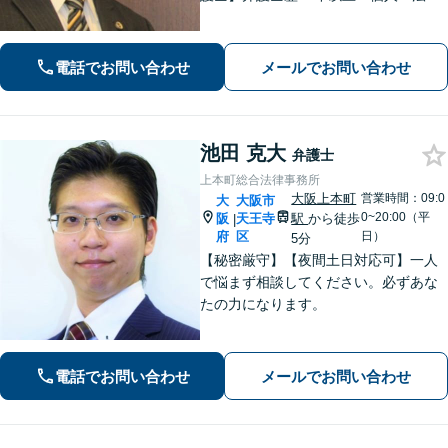
問わず、お困りごとに真摯に向き合
い、解決へと導きます。私たちが必ず
あなたの力になりますので、お気軽に
電話でお問い合わせ
メールでお問い合わせ
ご相談ください。
池田 克大
弁護士
上本町総合法律事務所
大阪上本町
営業時間：09:0
大
大阪市
0~20:00（平
阪
天王寺
駅
から徒歩
|
府
区
日）
5分
【秘密厳守】【夜間土日対応可】一人
で悩まず相談してください。必ずあな
たの力になります。
電話でお問い合わせ
メールでお問い合わせ