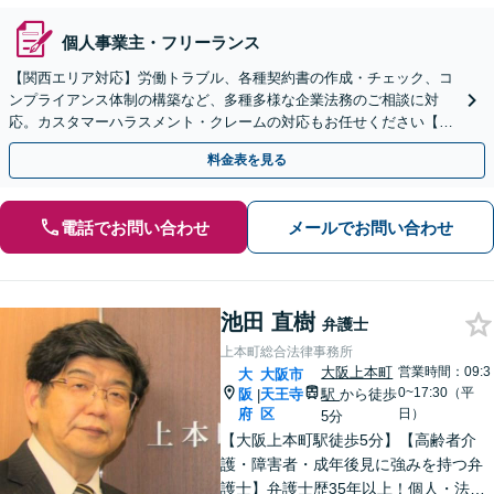
個人事業主・フリーランス
【関西エリア対応】労働トラブル、各種契約書の作成・チェック、コ
ンプライアンス体制の構築など、多種多様な企業法務のご相談に対
応。カスタマーハラスメント・クレームの対応もお任せください【オ
ンライン相談OK】【夜間・休日相談可（要予約）】
料金表を見る
電話でお問い合わせ
メールでお問い合わせ
池田 直樹
弁護士
上本町総合法律事務所
大阪上本町
営業時間：09:3
大
大阪市
0~17:30（平
阪
天王寺
駅
から徒歩
|
府
区
日）
5分
【大阪上本町駅徒歩5分】【高齢者介
護・障害者・成年後見に強みを持つ弁
護士】弁護士歴35年以上！個人・法人