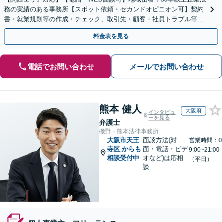
務の実績のある事務所【スポット依頼・セカンドオピニオン可】契約
書・就業規則等の作成・チェック、取引先・顧客・社員トラブル等、
お気軽にご相談ください【事前予約で休日・夜間対応】
料金表を見る
電話でお問い合わせ
メールでお問い合わせ
熊本 健人
大阪府
インタビュ
ーを見る
弁護士
磯野・熊本法律事務所
大阪市天王
面談方法(対
営業時間：0
寺区
からも
面・電話・ビデ
9:00~21:00
相談受付中
オなど)は応相
（平日）
談