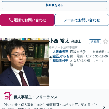
確に対応を進めてまいります。
料金表を見る
電話でお問い合わせ
メールでお問い合わせ
小西 裕太
弁護士
兵庫県
神戸ポート法律事務所
大阪市天王
面談方法(対
営業時間：1
寺区
からも
面・電話・ビデ
0:30~18:00
相談受付中
オなど)は応相
（平日）
談
個人事業主・フリーランス
【中小企業・個人事業主向け】低額顧問・スポット可。契約書・労