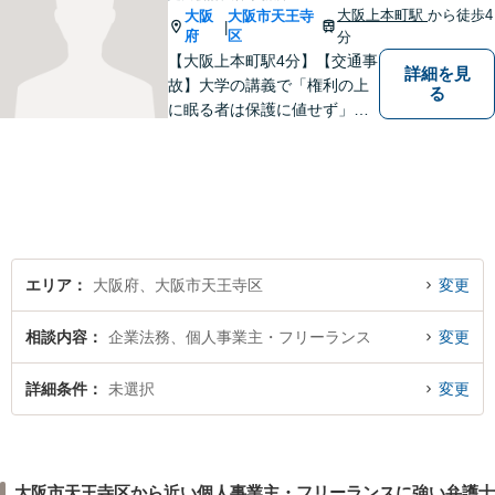
大阪上本町駅
から徒歩4
大阪
大阪市天王寺
|
府
区
分
【大阪上本町駅4分】【交通事
詳細を見
故】大学の講義で「権利の上
る
に眠る者は保護に値せず」と
いう言葉に出会い、権利を行
使できずにいる方々の力にな
りたいと弁護士を志しまし
た。 これまで多様なご相談に
向き合ってきた経験を活か
し、丁寧かつ柔軟な対応を心
がけています。
エリア
大阪府、大阪市天王寺区
変更
相談内容
企業法務、個人事業主・フリーランス
変更
詳細条件
未選択
変更
大阪市天王寺区から近い個人事業主・フリーランスに強い弁護士