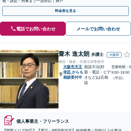
務・訴訟・刑事まで一括対応｜神戸
料金表を見る
電話でお問い合わせ
メールでお問い合わせ
齋木 進太朗
弁護士
大阪府
檜垣・鎌倉・寺廣法律事務所
大阪市天王
面談方法(対
営業時間：0
寺区
からも
面・電話・ビデ
9:00~18:00
相談受付中
オなど)は応相
（平日）
談
個人事業主・フリーランス
【関西エリア対応】【電話・WEB面談可】地域密着！50年以上企業法