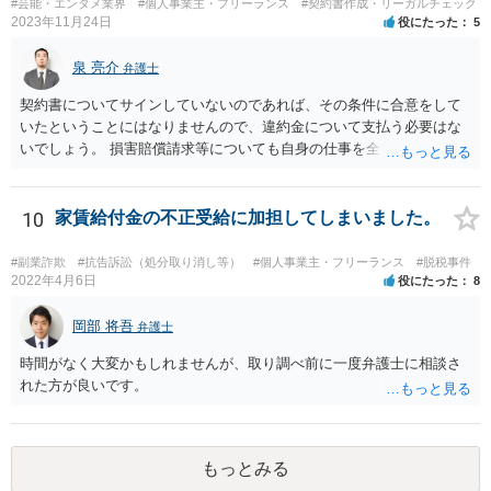
#芸能・エンタメ業界
#個人事業主・フリーランス
#契約書作成・リーガルチェック
す。」というものが考えられます。 その提案すら断られるようであれ
2023年11月24日
役にたった
5
ば、ちょっと危険な会社だというシグナルと考えるべきでしょう。
泉 亮介
弁護士
契約書についてサインしていないのであれば、その条件に合意をして
いたということにはなりませんので、違約金について支払う必要はな
いでしょう。 損害賠償請求等についても自身の仕事を全て処理してか
ら辞めるのであれば一般的には負担義務はないかと思われます。
10
家賃給付金の不正受給に加担してしまいました。
#副業詐欺
#抗告訴訟（処分取り消し等）
#個人事業主・フリーランス
#脱税事件
2022年4月6日
役にたった
8
岡部 将吾
弁護士
時間がなく大変かもしれませんが、取り調べ前に一度弁護士に相談さ
れた方が良いです。
もっとみる