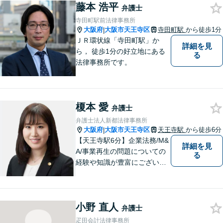
藤本 浩平
弁護士
寺田町駅前法律事務所
大阪府
大阪市天王寺区
寺田町駅
から徒歩1分
|
ＪＲ環状線「寺田町駅」か
詳細を見
ら， 徒歩1分の好立地にある
る
法律事務所です。
榎本 愛
弁護士
弁護士法人新都法律事務所
大阪府
大阪市天王寺区
天王寺駅
から徒歩6分
|
【天王寺駅6分】企業法務/M&
詳細を見
A/事業再生の問題についての
る
経験や知識が豊富にございま
す！お客様の問題解決に向け
真摯かつ柔軟に対応させてい
ただきます。お気軽にご相談
小野 直人
ください。
弁護士
疋田会計法律事務所