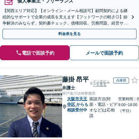
個人事業主・フリーランス
【関西エリア対応】【オンライン・メール相談可】顧問契約による継
続的なサポートで企業の成長を支えます【フットワークの軽さ◎】紛
争解決のみならず、契約書チェック、債権回収、労務問題、経営サポ
ートを含む予防法務に対応
料金表を見る
電話で面談予約
メールで面談予約
藤掛 昂平
兵庫県
インタビュ
ーを見る
弁護士
神戸湊川法律事務所
大阪市天王
面談方法(対
営業時間：0
寺区
からも
面・電話・ビデ
9:00~18:00
相談受付中
オなど)は応相
（平日）
談