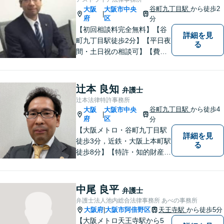
よう、完全個室をご準備して
谷町九丁目駅
から徒歩2
大阪
大阪市中央
|
おります。どうぞお気軽にご
府
区
分
相談ください。
【初回相談料完全無料】【谷
詳細を見
町九丁目駅徒歩2分】【平日夜
る
間・土日祝の相談可】【費用
分割可能】お悩みに即時対応
いたします。
辻本 良知
弁護士
辻本法律特許事務所
谷町九丁目駅
から徒歩4
大阪
大阪市中央
|
府
区
分
【大阪メトロ・谷町九丁目駅
詳細を見
徒歩3分，近鉄・大阪上本町駅
る
徒歩8分】【特許・知的財産に
精通する弁護士】企業の大切
なアイデア・技術・ブランド
を守り、より発展的な成長へ
中尾 良平
弁護士
と貢献します。トラブルの予
弁護士法人池内総合法律事務所 あべの事務所
防から、紛争の処理まで、ワ
大阪府
大阪市阿倍野区
天王寺駅
から徒歩5分
|
ンストップで対応します。
【大阪メトロ天王寺駅から5