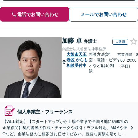
電話でお問い合わせ
メールでお問い合わせ
加藤 卓
弁護士
大阪府
弁護士法人啓葉法律事務所
大阪市天王
面談方法(対
営業時間：0
寺区
からも
面・電話・ビデ
9:00~20:00
相談受付中
オなど)は応相
（平日）
談
個人事業主・フリーランス
【WEB対応】【スタートアップから上場企業まで全国各地に約90社の
企業顧問】契約書等の作成・チェックや取引トラブル対応、M&AやIP
Oなど、企業法務のご相談はお任せください。豊富な実績を活かし的