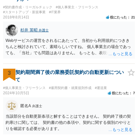
（コピー品やリメイク品）が作りだされてしまうと、その商品が仮に
#契約書作成・リーガルチェック
#個人事業主・フリーランス
酷い品質であれば、商標権者のブランドイメージが傷ついてしまいま
#スタートアップ・新規事業
#IT業界
すし、その証商標権者にクレームが来てしまいますので、商標権を侵
2018年8月14日
役にたった
21
害します。その商品が流通すれば商標権（ロゴマーク等）に対する一
般消費者の信頼も害することになります。また、本来商標権者に入る
杉井 英昭
弁護士
べき利益が入らないことになります。 修理だけではそのような問題は
生じません。
Webサービスの運営をされるにあたって、当初から利用規約につきき
ちんと検討されていて、素晴らしいですね。 個人事業主の場合であっ
ても、「当社」でも問題はありません。 もっとも、表現に違和感があ
るというのであれば、屋号を使うとよいでしょう。 例えば、田中一郎
さんが「ABCウェブサービス」の屋号で事業を運営する際には、「当
社」の代わりに「ABCウェブサービス」とか「ABCWS」を使う等で
3
契約期間満了後の業務委託契約の自動更新につい
す。
て
#個人事業主・フリーランス
#雇用契約書・就業規則作成
#運送業
2024年10月5日
役にたった
7
匿名A
弁護士
当該部分を自動更新条項と解することはできません。 契約終了後の契
約寒けに関しては、 契約書の他の条項や、契約に関する個別のやりと
りを確認する必要があります。