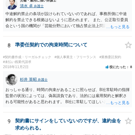
労働・雇用に強い弁護士
清水 卓
弁護士
中途解約禁止の条項が設けられていないのであれば、事務所側に中途
解約を禁止できる根拠はないように思われます。 また、公正取引委員
会という国の機関が「芸能分野において独占禁止法上問題となり得る
行為の想定例」として、「所属事務所が，契約終了後は⼀定期間芸能
活動を⾏えない旨の義務を課し，⼜は移籍・独⽴した場合には芸能活
動を妨害する旨⽰唆して，移籍・独⽴を諦めさせること（優越的地位
8
準委任契約での拘束時間について
の濫⽤等）を例示しています。 ライバー事務所にも同様のことが言え
る可能性があり、あなたのケースでも、独占禁止法上問題となり得ま
#契約書作成・リーガルチェック
#個人事業主・フリーランス
#業務委託契約
す。 ただし、「※これら⾏為が実際に独占禁⽌法違反となるかどうか
#未払い残業代請求
2018年11月2日
役にたった
8
は，具体的態様に照らして個別に判断されることとなる。例えば，優
越的地位の濫⽤に関して，不当に不利益を与えるか否かは，課される
杉井 英昭
義務等の内容や期間が⽬的に照らして過⼤であるか，与える不利益の
弁護士
程度，代償措置の有無やその⽔準，あらかじめ⼗分な協議が⾏われた
おっしゃる通り、時間の拘束があることに照らせば、B社常駐時の指揮
か等を考慮の上，個別具体的に判断される」という指摘もなされてい
監督の状況によっては、偽装請負であり、法的には雇用契約と解釈さ
るので、ご事案に応じ、挙げられている事情を具体的に検討して行く
れる可能性があると思われます。 B社に常駐してほしいと先方が求め
必要があります。 なお、退所等で事務所側と揉めるようであれば、弁
る理由がコミュニケーションをしやすいからであるとするのであれ
護士に直接相談・依頼し、事務所側と交渉にあたってもらう方法もあ
ば、折衷的な提案として、「突発的な質問に対応できるように、基本
るかと思います。 （参考）「⼈材分野における公正取引委員会の取
的には１０時〜１９時はできるだけB社にいるよう努力はします。た
9
契約書にサインをしていないのですが、違約金を
組」（令和元年９月２５日 公正取引委員会）６頁 https://www.jftc.g
だ、他の仕事もありますので、必ずその条件を守れるとは限りません
求められる。
o.jp/houdou/kouenkai/190925kondan_file/siryou2.pdf
し、B社常駐時であっても本件以外の仕事もさせてもらうことになりま