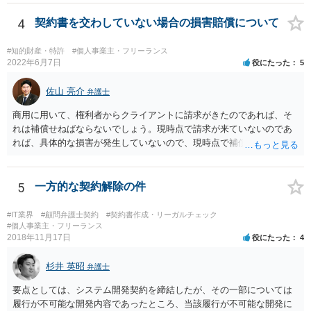
4
契約書を交わしていない場合の損害賠償について
#知的財産・特許
#個人事業主・フリーランス
2022年6月7日
役にたった
5
佐山 亮介
弁護士
商用に用いて、権利者からクライアントに請求がきたのであれば、そ
れは補償せねばならないでしょう。現時点で請求が来ていないのであ
れば、具体的な損害が発生していないので、現時点で補償の必要はあ
りません。 なお、補償の問題が生じたときは、貴社がクライアントに
補償し、その補償分を損害として外注先に賠償請求することになるで
しょう。
5
一方的な契約解除の件
#IT業界
#顧問弁護士契約
#契約書作成・リーガルチェック
#個人事業主・フリーランス
2018年11月17日
役にたった
4
杉井 英昭
弁護士
要点としては、システム開発契約を締結したが、その一部については
履行が不可能な開発内容であったところ、当該履行が不可能な開発に