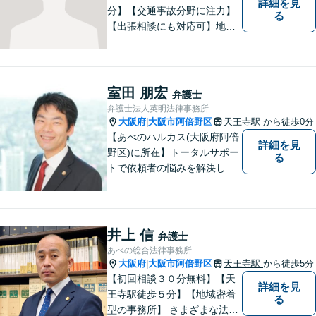
詳細を見
分】【交通事故分野に注力】
る
【出張相談にも対応可】地元
大阪市で法律問題にお困りの
方々に全力でサポートいたし
ます。個人・法人を問わず、
幅広い法律サービスを提供い
室田 朋宏
弁護士
たします。お気軽にご相談く
弁護士法人英明法律事務所
ださい。
大阪府
大阪市阿倍野区
天王寺駅
から徒歩0分
|
【あべのハルカス(大阪府阿倍
詳細を見
野区)に所在】トータルサポー
る
トで依頼者の悩みを解決しま
す。
井上 信
弁護士
あべの総合法律事務所
大阪府
大阪市阿倍野区
天王寺駅
から徒歩5分
|
【初回相談３０分無料】【天
詳細を見
王寺駅徒歩５分】【地域密着
る
型の事務所】 さまざまな法律