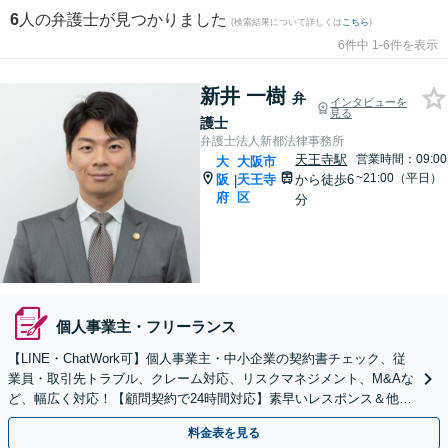
6
人の弁護士が見つかりました
(検索結果について詳しくは
こちら
)
6件中 1-6件を表示
新井 一樹
弁
インタビューを
見る
護士
弁護士法人新都法律事務所
天王寺駅
営業時間：09:00
大
大阪市
~21:00（平日）
阪
天王寺
から徒歩6
|
府
区
分
個人事業主・フリーランス
【LINE・ChatWork可】個人事業主・中小企業の契約書チェック、従
業員・取引先トラブル、クレーム対応、リスクマネジメント、M&Aな
ど、幅広く対応！【顧問契約で24時間対応】素早いレスポンス＆他士
業連携可【英語・韓国語対応】
料金表を見る