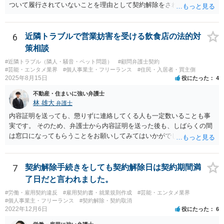
ついて履行されていないことを理由として契約解除をされた。そこ
で、既に開発を完了したものについての請負代金を請求できるか、と
いうご質問であると理解しました。 まず、「物理的にできない開発で
一方的に契約不履行のように伝えられ」とのことですが、「物理的に
6
近隣トラブルで営業妨害を受ける飲食店の法的対
できない」と真に言えるのかどうか、なぜ「物理的にできない開発」
策相談
を請け負うことになったのかが問題です。 もし、「物理的にできな
#近隣トラブル（隣人・騒音・ペット問題）
#顧問弁護士契約
い」という意味が、単に「契約に記載された納期では間に合わない」
#芸能・エンタメ業界
#個人事業主・フリーランス
#住民・入居者・買主側
ということであれば、それは単純に履行遅滞を理由とする債務不履行
2025年8月15日
役にたった
4
ですから、契約解除は有効です。 「物理的にできない」が、そもそも
不動産・住まいに強い弁護士
そのような開発は理論的に不可能（例えば、タイムマシンを作るとい
林 雄大
弁護士
う契約等）であれば、契約自体が無効になる可能性があります。 いず
れの場合であっても、結局は、上記の「物理的にできない」部分を除
内容証明を送っても、懲りずに連絡してくる人も一定数いることも事
いた部分は開発完了しているということですから、その部分に相当す
実です。 そのため、弁護士から内容証明を送った後も、しばらくの間
る請負代金は請求できる可能性があります。 ただし、当該開発完了部
は窓口になってもらうことをお願いしてみてはいかがでしょうか。 そ
分だけでどれくらいの価値があるのか、が問題になります。 一般論は
うすれば、もしその方から不当な要求を受けることがあっても、「窓
以上で、より個別的なお話は、詳しい契約内容や開発内容を知る必要
口（弁護士に）言ってください」とだけお伝えし、それ以外には一切
がありますので、正式に弁護士に相談することも検討された方がよい
応じないという姿勢をとることができるため、スタッフの方の負担軽
7
契約解除手続きをしても契約解除日は契約期間満
と思います。
減を図れると思います。 大変な状況かと思いますが、ご参考になりま
了日だと言われました。
したら幸いです。
#労働・雇用契約違反
#雇用契約書・就業規則作成
#芸能・エンタメ業界
#個人事業主・フリーランス
#契約解除・契約取消
2022年12月6日
役にたった
6