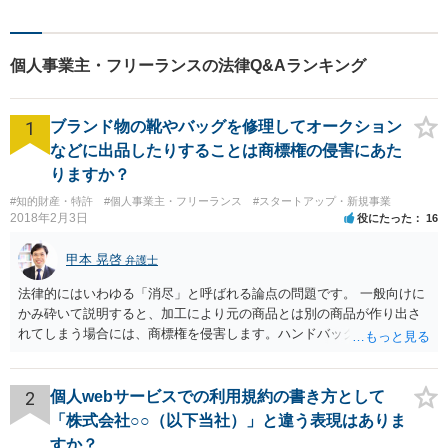
えるように心がけています。
クライアントの話を丁寧に聞
き、意思疎通を測った上で最
個人事業主・フリーランスの法律Q&Aランキング
適な解決策を提示します。
1
ブランド物の靴やバッグを修理してオークション
などに出品したりすることは商標権の侵害にあた
りますか？
#知的財産・特許
#個人事業主・フリーランス
#スタートアップ・新規事業
2018年2月3日
役にたった
16
甲本 晃啓
弁護士
法律的にはいわゆる「消尽」と呼ばれる論点の問題です。 一般向けに
かみ砕いて説明すると、加工により元の商品とは別の商品が作り出さ
れてしまう場合には、商標権を侵害します。ハンドバッグをポーチに
リメイクするなどの場合です。他方で、単なる性能や品質を維持する
ための加工（一般にいう修理）は、商標権を侵害しません。 商標権者
は、その商品を売ったときに対価を回収しているので、商標権は用い
2
個人webサービスでの利用規約の書き方として
尽くされている（用尽、消尽といいます。）と解釈されます。他方
「株式会社○○（以下当社）」と違う表現はありま
で、商標権者の預かり知らないところで、販売した商品から別の商品
すか？