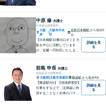
問題について相談者・依頼者
の立場に立って、親身に助
言・活動します。 交通事故、
相続、インターネット上のト
中原 修
弁護士
ラブルに注力！！
中原修法律事務所
近鉄日本橋駅
から徒歩0
大阪
大阪市中央
|
府
区
分
【日本橋駅10番出口すぐ】大
詳細を見
阪を中心に活動しています
る
が、近畿一円対応いたしま
す。借金問題・交通事故・離
婚・相続といった身の回りの
トラブルから、刑事・詐欺、
前島 申長
弁護士
公害・行政事件まであらゆる
前島綜合法律事務所
問題のご相談を承ります。小
大阪府
大阪市浪速区
難波駅
から徒歩4分
|
さな悩み事でもお気軽にお問
【難波駅4分】【地域密着型】
詳細を見
合わせください。
仕事をする上で、法律論に拘
る
泥することなく全体のバラン
ス論やどのような解決が依頼
者にとってベストかを常に考