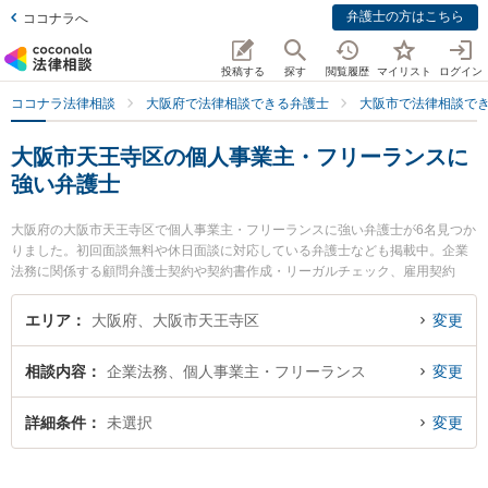
弁護士の方はこちら
ココナラへ
投稿する
探す
閲覧履歴
マイリスト
ログイン
ココナラ法律相談
大阪府で法律相談できる弁護士
大阪市で法律相談で
大阪市天王寺区の個人事業主・フリーランスに
強い弁護士
大阪府の大阪市天王寺区で個人事業主・フリーランスに強い弁護士が6名見つか
りました。初回面談無料や休日面談に対応している弁護士なども掲載中。企業
法務に関係する顧問弁護士契約や契約書作成・リーガルチェック、雇用契約
書・就業規則作成等の細かな分野での絞り込み検索もでき便利です。特に弁護
士法人新都法律事務所の新井 一樹弁護士や上本町総合法律事務所の池田 直樹弁
エリア
大阪府、大阪市天王寺区
変更
護士、上本町総合法律事務所の池田 克大弁護士のプロフィール情報や弁護士費
用、強みなどが注目されています。『大阪市天王寺区で土日や夜間に発生した
相談内容
企業法務、個人事業主・フリーランス
変更
個人事業主・フリーランスのトラブルを今すぐに弁護士に相談したい』『個人
事業主・フリーランスのトラブル解決の実績豊富な近くの弁護士を検索した
い』『初回相談無料で個人事業主・フリーランスを法律相談できる大阪市天王
詳細条件
未選択
変更
寺区内の弁護士に相談予約したい』などでお困りの相談者さんにおすすめで
す。