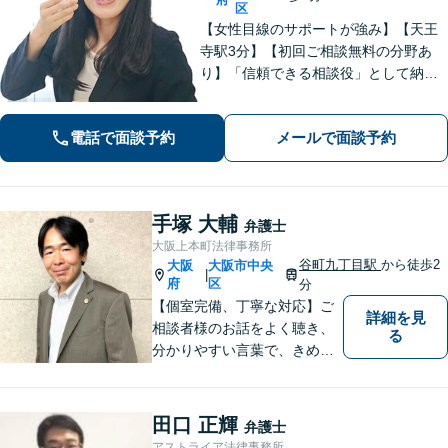
区
【女性目線のサポートが強み】【天王
寺駅3分】【初回ご相談無料の分野あ
り】「信頼できる相談役」として納得
できる解決を目指します【離婚・男女
問題】安心して相談できる環境・関係
電話で面談予約
メールで面談予約
づくりを心がけます【借金・債務整
理】経済状況に応じて適切な解決策を
ご提案します
手塚 大輔
弁護士
大阪上本町法律事務所
谷町九丁目駅
から徒歩2
大阪
大阪市中央
|
府
区
分
【個室完備、丁寧な対応】ご
詳細を見
相談者様のお話をよく聴き、
る
分かりやすい言葉で、きめ細
やかに対応することを心がけ
ております。相談にお越しい
ただいた方々が安心して落ち
田口 正輝
弁護士
着いてお話することができる
アストライア法律事務所