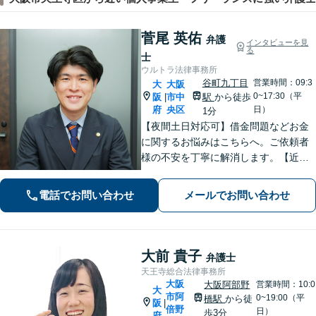
菅尾 英佑
弁護
インタビューを見
る
士
ウルトラ法律事務所
谷町九丁目
営業時間：09:3
大
大阪
0~17:30（平
阪
市中
駅
から徒歩
|
府
央区
日）
1分
【夜間土日対応可】借金問題などお金
に関するお悩みはこちらへ。ご依頼者
様の不安を丁寧に解消します。【近鉄
大阪上本町駅より10秒】
電話でお問い合わせ
メールでお問い合わせ
大前 貴子
弁護士
天王寺総合法律事務所
大阪
大阪阿部野
営業時間：10:0
大
市阿
0~19:00（平
橋駅
から徒
阪
|
倍野
日）
歩3分
府