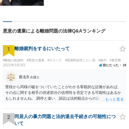
ご依頼者様の悩みや紛争を一
緒に解決していく「パートナ
ー」です。弁護士事務所は敷
居が高いと思っていらっしゃ
る方こそ、是非一度ご相談く
悪意の遺棄による離婚問題の法律Q&Aランキング
ださい。
1
離婚裁判をするにいたって
#離婚の慰謝料
#悪意の遺棄
#モラハラ
#慰謝料請求したい側
#裁判
#養育費
2022年3月3日
役にたった
18
匿名B
弁護士
普段から同様の嘘をついていたことがわかる客観的な証拠があれば、
その点に関する相手の供述部分の信用性を否定できる可能性はあるか
もしれませんね。 調停と違い、訴訟は法的観点からの証拠と主張がよ
りいっそう重要になります。相手の暴言を吐かれたとの主張について
も、全体のなかでその主張がどの程度の意味を有するのかにより、対
処方法も変わってきうるものです。離婚に向けてしっかりと訴訟を進
2
同居人の暴力問題と法的退去手続きの可能性につ
めていく場合には、弁護士に依頼することを検討された方がいいかも
いて
しれませんね^^