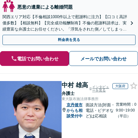
悪意の遺棄による離婚問題
関西エリア対応【不倫相談1000件以上で慰謝料に注力】【口コミ高評
価多数】【相談無料】【完全成功報酬制有】不倫の慰謝料請求は、実
績豊富な弁護士にお任せください。「浮気をされた側／してしまった
側両方対応」人情派弁護士！
料金表を見る
電話でお問い合わせ
メールでお問い合わせ
中村 雄高
大阪府
インタビュ
ーを見る
弁護士
東大阪布施法律事務所
営業時間：0
京丹後市
面談方法(対面・
からも相
電話・ビデオな
9:00~19:00
談受付中
ど)は応相談
（平日）