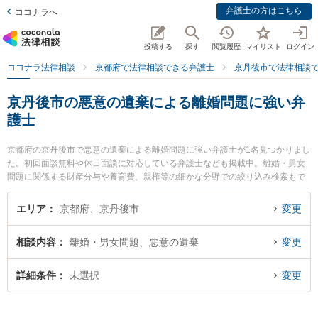
弁護士の方はこちら
ココナラへ
投稿する
探す
閲覧履歴
マイリスト
ログイン
ココナラ法律相談
京都府で法律相談できる弁護士
京丹後市で法律相談
京丹後市の悪意の遺棄による離婚問題に強い弁
護士
京都府の京丹後市で悪意の遺棄による離婚問題に強い弁護士が1名見つかりまし
た。初回面談無料や休日面談に対応している弁護士なども掲載中。離婚・男女
問題に関係する財産分与や養育費、親権等の細かな分野での絞り込み検索もで
き便利です。特に京丹後法律事務所の下浦 弘章弁護士のプロフィール情報や弁
護士費用、強みなどが注目されています。『京丹後市で土日や夜間に発生した
エリア
京都府、京丹後市
変更
悪意の遺棄による離婚問題のトラブルを今すぐに弁護士に相談したい』『悪意
の遺棄による離婚問題のトラブル解決の実績豊富な近くの弁護士を検索した
相談内容
離婚・男女問題、悪意の遺棄
変更
い』『初回相談無料で悪意の遺棄による離婚問題を法律相談できる京丹後市内
の弁護士に相談予約したい』などでお困りの相談者さんにおすすめです。
詳細条件
未選択
変更