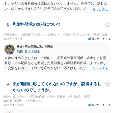
得るのは③で説明したとおりです。 ⑤ 養育費の増額を求めることが
し、子どもの養育費分は支払わないといけません。 調停では「話し合
できる可能性があるのは③で説明したとおりです。 違反の内容次
い」にしかなりませんが、調停で合意できない場合、婚姻費用につい
第ではありますが、迷惑行為の停止を求めたり、賠償を求める訴訟と
ては裁判所が決める「審判」手続きに移るので、その段階で立証しな
いうものも、一応考えられないではありません。 ただし、訴訟を
いといけません。 慰謝料は調停では相手が応じないと決められないの
起こすにも相応の費用と時間がかかります。 たとえば養育費の増
で、訴訟を起こした裁判でしか（合意できない限り）請求できませ
8
慰謝料請求の無視について
額調停を依頼して、併せて弁護士から相手に迷惑行為をやめるよう通
ん。
知を行い牽制することが考えられます。
#不倫慰謝料
#婚姻費用(別居中の生活費など)
#慰謝料請求したい側
#悪意の遺棄
2026年3月1日
役にたった
6
離婚・男女問題に強い弁護士
髙橋 俊太
弁護士
今後の進め方としては、一般的に、①不貞の事実関係、請求する慰謝
料額、支払期限などを明記した通知書を内容証明郵便等により送付し
て交渉を試みる。それでも応答がない、応答はあったが交渉で解決で
きそうにない場合は、②不貞慰謝料請求訴訟を提起するということに
なるでしょう。 また、配偶者と別居中で生活費が支払われていないと
いう点については、婚姻費用分担請求調停を申し立てることも有効で
9
夫が離婚に応じてくれないのですが、説得するし
す。 証拠の整理が重要ですので、早めに弁護士へ具体的事情を示して
かないのでしょうか。
相談することをお勧めします。
#離婚すること自体
#悪意の遺棄
#借金・浪費癖
#離婚協議
#調停
#婚姻費用(別居中の生活費など)
2024年11月4日
役にたった
4