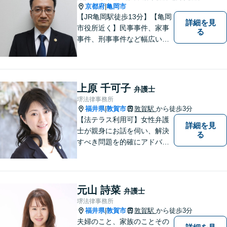
の迅速かつ適切な解決を目指
京都府
亀岡市
|
します。
【JR亀岡駅徒歩13分】【亀岡
詳細を見
市役所近く】民事事件、家事
る
事件、刑事事件など幅広い分
野を取り扱っています。 依頼
者のお話に耳を傾け、より良
い法的サービスを提供できる
よう努めて参ります。 何でも
上原 千可子
弁護士
お気軽ご相談ください。
堺法律事務所
福井県
敦賀市
敦賀駅
から徒歩3分
|
【法テラス利用可】女性弁護
詳細を見
士が親身にお話を伺い、解決
る
すべき問題を的確にアドバイ
スします。交通事故、離婚や
不倫などの男女トラブルのほ
か、幅広い分野の豊富な解決
実績があります。まずはお気
元山 詩菜
弁護士
軽にお問い合わせください。
堺法律事務所
福井県
敦賀市
敦賀駅
から徒歩3分
|
夫婦のこと、家族のことその