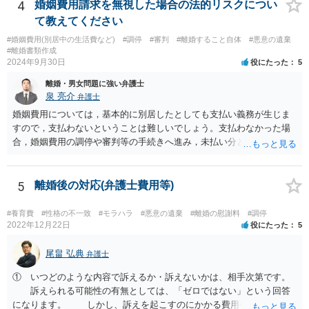
触をした際にこれは不貞を疑われる行為ではない、勝手に疑っている
4
婚姻費用請求を無視した場合の法的リスクについ
だけだ、 と反論されかねません。 そのため、はっきり「不貞したらい
て教えてください
くら」とか、今回の経緯を踏まえるなら「二人で宿泊したらいくら」
#婚姻費用(別居中の生活費など)
#調停
#審判
#離婚すること自体
#悪意の遺棄
とか書いた方が、 言い逃れしにくいと思われます。 不貞や宿泊でない
#離婚書類作成
接触については、書き方を検討してみましょう。 ただ記載自体はでき
2024年9月30日
役にたった
5
ても、実際なかなかその証拠が掴みにくいのでは、と思います。 わざ
離婚・男女問題に強い弁護士
わざ屋外でそういう行為をするか、という問題です。
泉 亮介
弁護士
婚姻費用については，基本的に別居したとしても支払い義務が生じま
すので，支払わないということは難しいでしょう。支払わなかった場
合，婚姻費用の調停や審判等の手続きへ進み，未払い分として差押を
受けるリスクがあると言えます。
5
離婚後の対応(弁護士費用等)
#養育費
#性格の不一致
#モラハラ
#悪意の遺棄
#離婚の慰謝料
#調停
2022年12月22日
役にたった
5
尾畠 弘典
弁護士
① いつどのような内容で訴えるか・訴えないかは、相手次第です。
訴えられる可能性の有無としては、「ゼロではない」という回答
になります。 しかし、訴えを起こすのにかかる費用や手間を考え