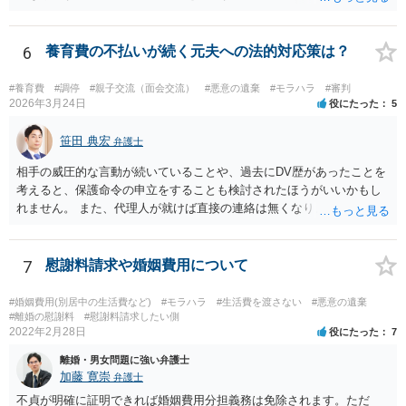
れば、その可能性は、高くはないと思います。 ② 脅迫や錯誤、意思
能力がない状況で作成した場合などは、無効になったり取り消された
りする可能性があります。しかし、法的には無効や取消しを主張する
6
養育費の不払いが続く元夫への法的対応策は？
ハードルはとても高いです。お聞きする限り、今回のケースでは無効
や取消しとなるような事情はないと思われます。 ③ 公正証書を作成
#養育費
#調停
#親子交流（面会交流）
#悪意の遺棄
#モラハラ
#審判
するには、公正証書を作成すること自体の双方の合意と相互の協力
2026年3月24日
役にたった
5
（作成のためには双方日程を調整して公証役場に同時に赴く必要があ
ります）と、合意内容について双方の了承が必要です。 現状では相
笹田 典宏
弁護士
手方と合意を経るのは、難しいのではないでしょうか。 作成済みの
相手の威圧的な言動が続いていることや、過去にDV歴があったことを
協議書に記載された養育費の金額が法的にみて低すぎる場合は、養育
考えると、保護命令の申立をすることも検討されたほうがいいかもし
費増額を求める調停を提起するのがお勧めです。 調停で話し合いが
れません。 また、代理人が就けば直接の連絡は無くなりますので、ご
まとまらなければ、審判といって、それぞれの収入をもとに裁判所が
相談者の方も代理人を立てるのも一手です。 面会交流含め、元夫との
適切な金額を判断しますので、一応の決着はつきます。 調停や審判
やりとりが相当ご心労になっていると見受けられますので、一度弁護
で決定された養育費を支払わない場合は、強制執行（例えば給与の差
士や行政の相談窓口にご相談されることをお勧め致します。
7
慰謝料請求や婚姻費用について
押えが考えられます。）することが可能です。 作成済みの協議書
が、公正証書ではないのであれば、現状では約束違反に対して強制執
行することができないという状況です。 ④ まず、現状からすれば公
#婚姻費用(別居中の生活費など)
#モラハラ
#生活費を渡さない
#悪意の遺棄
#離婚の慰謝料
#慰謝料請求したい側
正証書の作成の依頼ではなく、依頼を受けるとすれば養育費増額の調
2022年2月28日
役にたった
7
停だと思います。 弁護士費用は自由化されており、弁護士ごとに
異なりますが、依頼時に２０～３０万円程度、増額が実現できた場合
離婚・男女問題に強い弁護士
には増額できた金額の●％という形で報酬を設定している場合が多いと
加藤 寛崇
弁護士
思います。 調停や審判によって、養育費が現状と比べて増減額し
不貞が明確に証明できれば婚姻費用分担義務は免除されます。ただ