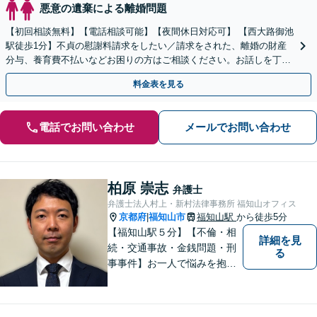
悪意の遺棄による離婚問題
【初回相談無料】【電話相談可能】【夜間休日対応可】 【西大路御池
駅徒歩1分】不貞の慰謝料請求をしたい／請求をされた、離婚の財産
分与、養育費不払いなどお困りの方はご相談ください。お話しを丁寧
に聞き取り、最適な解決策を考え、迅速にご対応します。
料金表を見る
電話でお問い合わせ
メールでお問い合わせ
柏原 崇志
弁護士
弁護士法人村上・新村法律事務所 福知山オフィス
京都府
福知山市
福知山駅
から徒歩5分
|
【福知山駅５分】【不倫・相
詳細を見
続・交通事故・金銭問題・刑
る
事事件】お一人で悩みを抱え
ず、まずご相談を！