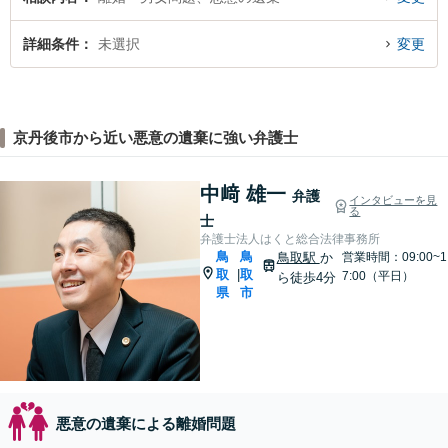
詳細条件
未選択
変更
京丹後市から近い悪意の遺棄に強い弁護士
中﨑 雄一
弁護
インタビューを見
る
士
弁護士法人はくと総合法律事務所
鳥
鳥
鳥取駅
か
営業時間：09:00~1
取
取
|
7:00（平日）
ら徒歩4分
県
市
悪意の遺棄による離婚問題