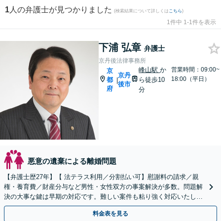
1
人の弁護士が見つかりました
(検索結果について詳しくは
こちら
)
1件中 1-1件を表示
下浦 弘章
弁護士
京丹後法律事務所
峰山駅
か
営業時間：09:00~
京
京丹
18:00（平日）
都
ら徒歩10
|
後市
府
分
悪意の遺棄による離婚問題
【弁護士歴27年】【 法テラス利用／分割払い可】慰謝料の請求／親
権・養育費／財産分与など男性・女性双方の事案解決が多数。問題解
決の大事な鍵は早期の対応です。難しい案件も粘り強く対応いたしま
す。【峰山駅から徒歩圏内】【兵庫県北部エリアも対応】
料金表を見る