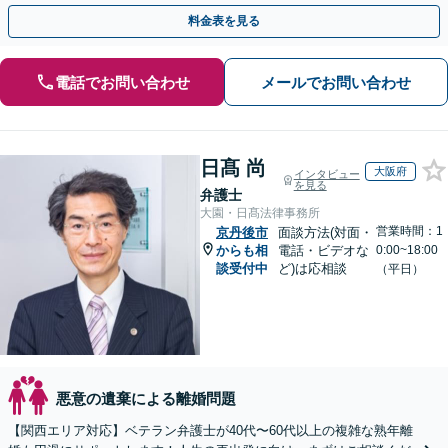
指します！離婚を考えている段階でもご相談ください。
料金表を見る
電話でお問い合わせ
メールでお問い合わせ
日髙 尚
大阪府
インタビュー
を見る
弁護士
大園・日髙法律事務所
営業時間：1
京丹後市
面談方法(対面・
からも相
電話・ビデオな
0:00~18:00
談受付中
ど)は応相談
（平日）
悪意の遺棄による離婚問題
【関西エリア対応】ベテラン弁護士が40代〜60代以上の複雑な熟年離