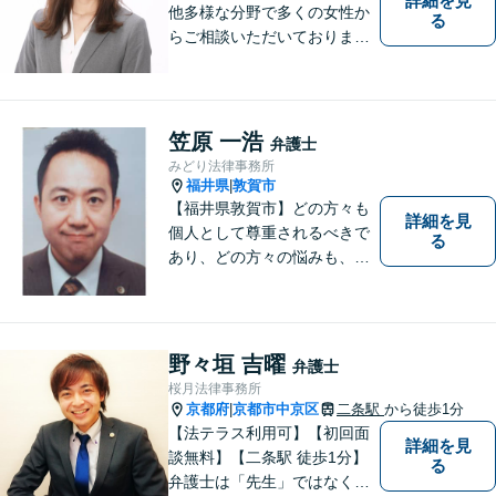
詳細を見
他多様な分野で多くの女性か
る
らご相談いただいておりま
す。まずは、「少し聞いてみ
たい」という軽い気持ちでご
相談ください。法テラス利用
により3回まで無料相談対応可
笠原 一浩
弁護士
能です。利用条件はお問い合
みどり法律事務所
わせ下さい。
福井県
敦賀市
|
【福井県敦賀市】どの方々も
詳細を見
個人として尊重されるべきで
る
あり、どの方々の悩みも、そ
れぞれ丁寧に、かつ迅速に、
解決が図られる必要がありま
す。 また、言葉の壁や専門知
識の壁も越えて、解決が図ら
野々垣 吉曜
弁護士
れる必要があります。
桜月法律事務所
京都府
京都市中京区
二条駅
から徒歩1分
|
【法テラス利用可】【初回面
詳細を見
談無料】【二条駅 徒歩1分】
る
弁護士は「先生」ではなく、