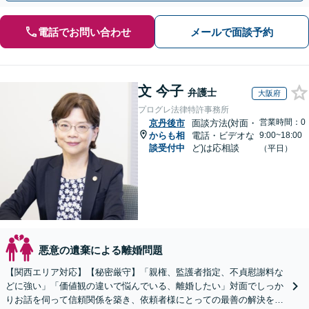
電話でお問い合わせ
メールで面談予約
文 今子
弁護士
大阪府
プログレ法律特許事務所
営業時間：0
京丹後市
面談方法(対面・
からも相
電話・ビデオな
9:00~18:00
談受付中
ど)は応相談
（平日）
悪意の遺棄による離婚問題
【関西エリア対応】【秘密厳守】「親権、監護者指定、不貞慰謝料な
どに強い」「価値観の違いで悩んでいる、離婚したい」対面でしっか
りお話を伺って信頼関係を築き、依頼者様にとっての最善の解決を目