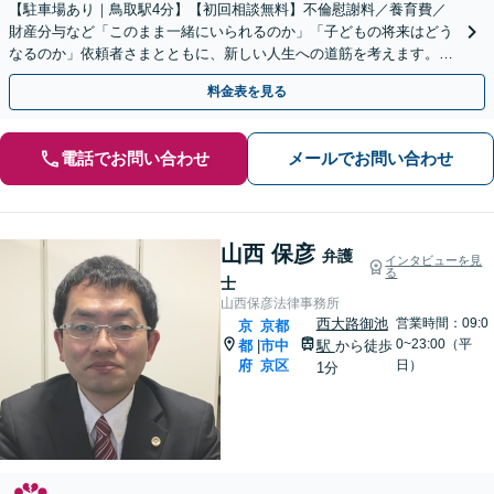
【駐車場あり｜鳥取駅4分】【初回相談無料】不倫慰謝料／養育費／
財産分与など「このまま一緒にいられるのか」「子どもの将来はどう
なるのか」依頼者さまとともに、新しい人生への道筋を考えます。離
婚後の生活基盤の安定まで視野に入れたアドバイス。
料金表を見る
電話でお問い合わせ
メールでお問い合わせ
山西 保彦
弁護
インタビューを見
る
士
山西保彦法律事務所
西大路御池
営業時間：09:0
京
京都
0~23:00（平
都
市中
駅
から徒歩
|
府
京区
日）
1分