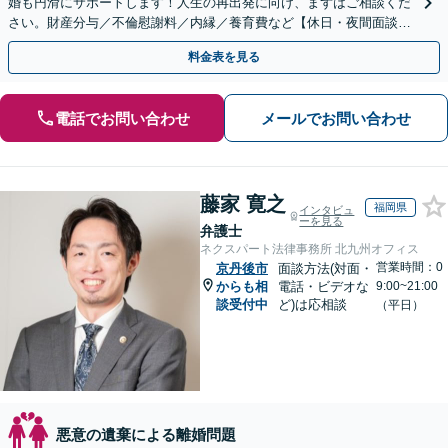
婚も円滑にサポートします！人生の再出発に向け、まずはご相談くだ
さい。財産分与／不倫慰謝料／内縁／養育費など【休日・夜間面談
可】人生経験も豊富な弁護士があなたの力になります！
料金表を見る
電話でお問い合わせ
メールでお問い合わせ
藤家 寛之
福岡県
インタビュ
ーを見る
弁護士
ネクスパート法律事務所 北九州オフィス
営業時間：0
京丹後市
面談方法(対面・
からも相
電話・ビデオな
9:00~21:00
談受付中
ど)は応相談
（平日）
悪意の遺棄による離婚問題