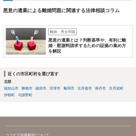
悪意の遺棄による離婚問題に関連する法律相談コラム
離婚・男女問題
悪意の遺棄とは？判断基準や、有利に離
婚・慰謝料請求するための証拠の集め方
を解説
近くの市区町村を選び直す
北部
福知山市
舞鶴市
綾部市
宮津市
亀岡市
京丹後市
南丹市
京丹波町
伊根町
与謝野町
ココナラ法律相談について