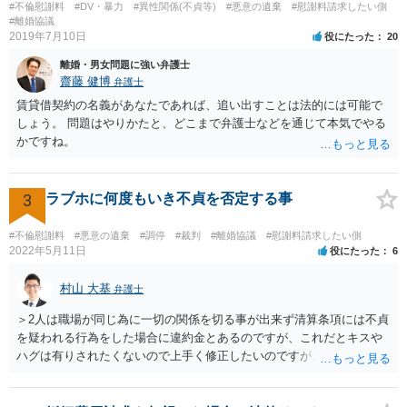
#不倫慰謝料
#DV・暴力
#異性関係(不貞等)
#悪意の遺棄
#慰謝料請求したい側
#離婚協議
2019年7月10日
役にたった
20
離婚・男女問題に強い弁護士
齋藤 健博
弁護士
賃貸借契約の名義があなたであれば、追い出すことは法的には可能で
しょう。 問題はやりかたと、どこまで弁護士などを通じて本気でやる
かですね。
3
ラブホに何度もいき不貞を否定する事
#不倫慰謝料
#悪意の遺棄
#調停
#裁判
#離婚協議
#慰謝料請求したい側
2022年5月11日
役にたった
6
村山 大基
弁護士
＞2人は職場が同じ為に一切の関係を切る事が出来ず清算条項には不貞
を疑われる行為をした場合に違約金とあるのですが、これだとキスや
ハグは有りされたくないので上手く修正したいのですが、アドバイス
頂けないでしょうか？ 詳細は相談に行って聞いてみるのがいいと思い
ますが、 「不貞を疑われる行為」という書き方だと、今後何らかの接