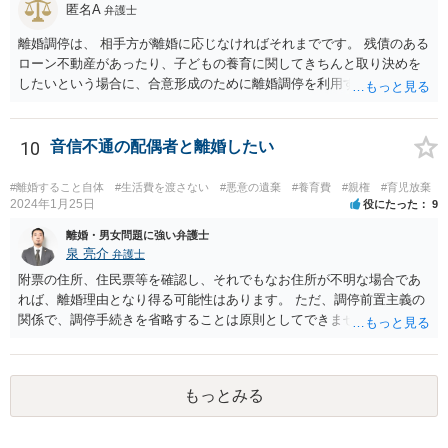
匿名A
弁護士
離婚調停は、 相手方が離婚に応じなければそれまでです。 残債のある
ローン不動産があったり、子どもの養育に関してきちんと取り決めを
したいという場合に、合意形成のために離婚調停を利用することは合
理性があります。 ですが、ご自身のケースでは、そのような事情はな
いため、 申立てをしても相手方が出頭せず終わってしまったり、 半年
から一年調停をやって徒労に終わるだけといったデメリットの部分が
10
音信不通の配偶者と離婚したい
大きいように思われます。 調停前置主義との関係で、離婚訴訟を見据
えて調停を行う（即不調でも構わない）ということは考えられます
#離婚すること自体
#生活費を渡さない
#悪意の遺棄
#養育費
#親権
#育児放棄
が、ご自身のケースで現状離婚訴訟をしても難しいように思われます
2024年1月25日
役にたった
9
（別居期間の長期化を目標にするのが一般的）。 夫が有責配偶者であ
離婚・男女問題に強い弁護士
ると主張立証することは困難でしょう。 収入次第でご自身が支払いを
泉 亮介
弁護士
することになる可能性はあります。 物品のやりとりに関してはご自身
附票の住所、住民票等を確認し、それでもなお住所が不明な場合であ
による交渉ができていない状態ですので、 婚費の調停の際にお話をさ
れば、離婚理由となり得る可能性はあります。 ただ、調停前置主義の
れるか、調停外で代理人をたてるなどして交渉を検討されるとよいで
関係で、調停手続きを省略することは原則としてできません。また、
しょう。
調停では公示送達の手続きは利用できないため、調停を経た上で訴訟
を考える必要があるでしょう。 ご自身で対応が難しければ弁護士を立
てた方が良いかと思われます。 調停においては、相手と直接会うとい
もっとみる
うことは基本的にないため、代理人とご本人と裁判所で話をしていく
形となります。