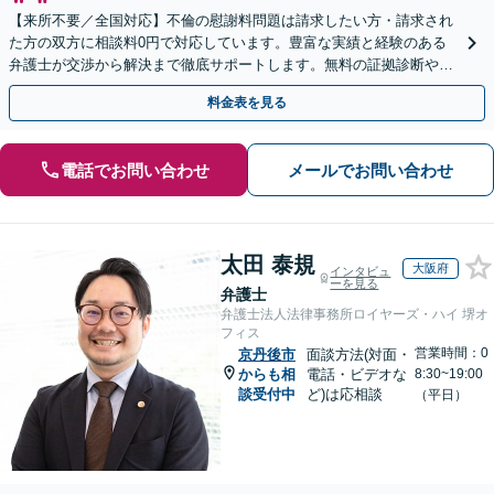
【来所不要／全国対応】不倫の慰謝料問題は請求したい方・請求され
た方の双方に相談料0円で対応しています。豊富な実績と経験のある
弁護士が交渉から解決まで徹底サポートします。無料の証拠診断や着
手金の返還保証もありますので安心してご相談ください。
料金表を見る
電話でお問い合わせ
メールでお問い合わせ
太田 泰規
大阪府
インタビュ
ーを見る
弁護士
弁護士法人法律事務所ロイヤーズ・ハイ 堺オ
フィス
営業時間：0
京丹後市
面談方法(対面・
からも相
電話・ビデオな
8:30~19:00
談受付中
ど)は応相談
（平日）