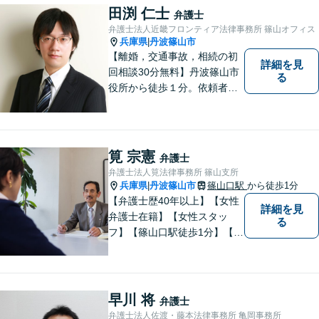
田渕 仁士
弁護士
弁護士法人近畿フロンティア法律事務所 篠山オフィス
兵庫県
丹波篠山市
|
【離婚，交通事故，相続の初
詳細を見
回相談30分無料】丹波篠山市
る
役所から徒歩１分。依頼者の
お気持ちを否定せず，しっか
りとお話を聞いた上で、合理
的な助言を行います。相談メ
モ無料。受任後はチャット連
筧 宗憲
弁護士
携可。
弁護士法人筧法律事務所 篠山支所
兵庫県
丹波篠山市
篠山口駅
から徒歩1分
|
【弁護士歴40年以上】【女性
詳細を見
弁護士在籍】【女性スタッ
る
フ】【篠山口駅徒歩1分】【夜
間／休日対応可】【個室】
【離婚専門サイト有】一人で
悩まず、まずはお気軽にご相
談ください。様々な悩みや不
早川 将
弁護士
安に寄り添い、お抱えの問題
弁護士法人佐渡・藤本法律事務所 亀岡事務所