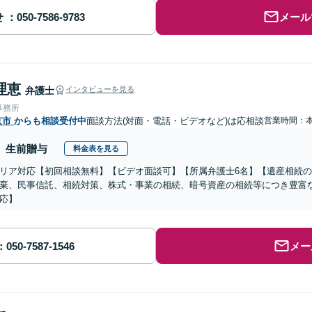
せ
メール
理恵
弁護士
インタビューを見る
事務所
京市
からも相談受付中
面談方法(対面・電話・ビデオなど)は応相談
営業時間：
生前贈与
料金表を見る
リア対応【初回相談無料】【ビデオ面談可】【所属弁護士6名】【遺産相続
棄、民事信託、相続対策、株式・事業の相続、暗号資産の相続等につき豊富
応】
メー