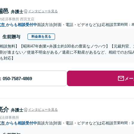
瑞邑
弁護士
インタビューを見る
律経済事務所 西宮支店
京市
からも相談受付中
面談方法(対面・電話・ビデオなど)は応相談
営業時間：
生前贈与
料金表を見る
相談無料】【昭和47年創業×弁護士約100名の豊富なノウハウ】【元裁判官
割が進まない／使途不明金がある／遺産に不動産があるなど、相続でのお悩
も対応】
メー
亮介
弁護士
インタビューを見る
施法律事務所
京市
からも相談受付中
面談方法(対面・電話・ビデオなど)は応相談
営業時間：10