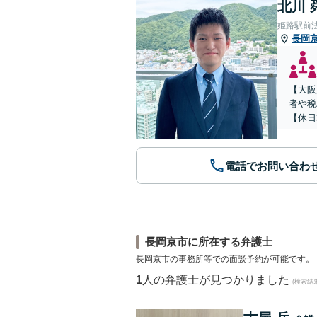
北川 
姫路駅前
長岡
【大阪
者や税
【休日
電話でお問い合わ
長岡京市に所在する弁護士
長岡京市の事務所等での面談予約が可能です。
1
人の弁護士が見つかりました
(検索結