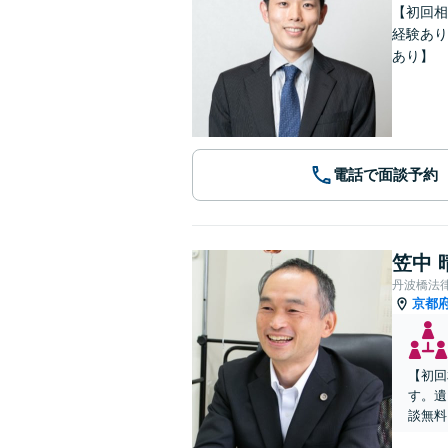
【初回相
経験あり
あり】
電話で面談予約
笠中 
丹波橋法
京都
【初回
す。遺
談無料