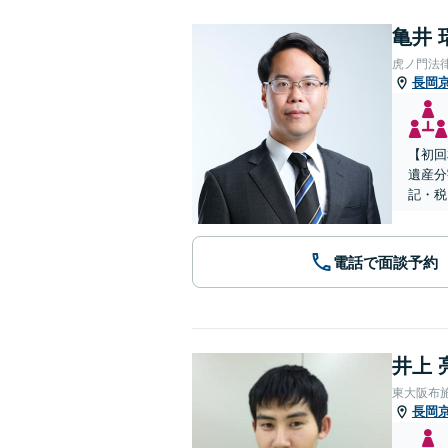
亀井 
虎ノ門法
長岡
【初回
遺産分
記・税
電話で面談予約
井上 
東大阪布
長岡