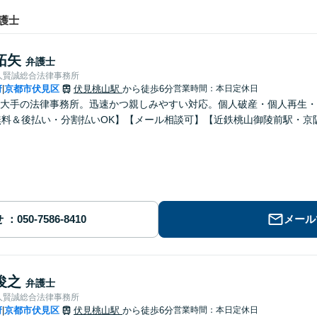
護士
拓矢
弁護士
人賢誠総合法律事務所
府
京都市伏見区
伏見桃山駅
から徒歩6分
営業時間：本日定休日
|
大手の法律事務所。迅速かつ親しみやすい対応。個人破産・個人再生・
無料＆後払い・分割払いOK】【メール相談可】【近鉄桃山御陵前駅・京
せ
メール
俊之
弁護士
人賢誠総合法律事務所
府
京都市伏見区
伏見桃山駅
から徒歩6分
営業時間：本日定休日
|