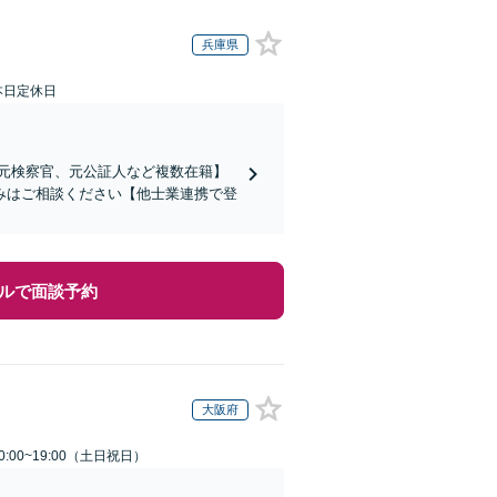
兵庫県
本日定休日
、元検察官、元公証人など複数在籍】
みはご相談ください【他士業連携で登
ルで面談予約
大阪府
:00~19:00（土日祝日）