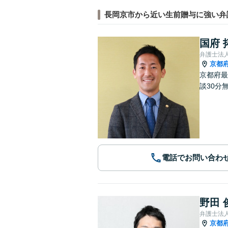
長岡京市から近い生前贈与に強い弁
国府 
弁護士法
京都
京都府最
談30分
電話でお問い合わ
野田 
弁護士法
京都