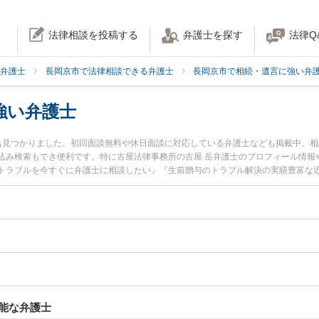
法律相談を投稿する
弁護士を探す
法律Q
弁護士
長岡京市で法律相談できる弁護士
長岡京市で相続・遺言に強い弁
強い弁護士
名見つかりました。初回面談無料や休日面談に対応している弁護士なども掲載中。
込み検索もでき便利です。特に古屋法律事務所の古屋 岳弁護士のプロフィール情報
トラブルを今すぐに弁護士に相談したい』『生前贈与のトラブル解決の実績豊富な
相談予約したい』などでお困りの相談者さんにおすすめです。
能な弁護士