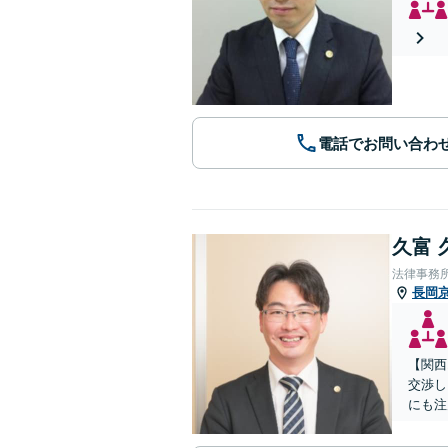
電話でお問い合わ
久富 
法律事務
長岡
【関西
交渉し
にも注