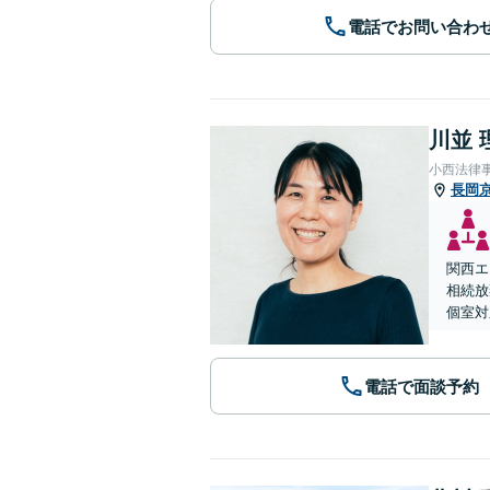
電話でお問い合わ
川並 
小西法律
長岡
関西エ
相続放
個室対
電話で面談予約