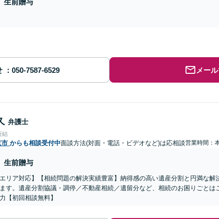
生前贈与
せ
メール
久
弁護士
所結
京市
からも相談受付中
面談方法(対面・電話・ビデオなど)は応相談
営業時間：
生前贈与
エリア対応】【相続問題の解決実績豊富】納得感の高い遺産分割と円満な解
ます。遺産分割協議・調停／不動産相続／遺留分など、相続のお困りごとは
力【初回相談無料】