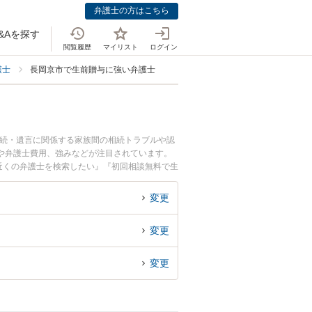
弁護士の方はこちら
&Aを探す
閲覧履歴
マイリスト
ログイン
護士
長岡京市で生前贈与に強い弁護士
相続・遺言に関係する家族間の相続トラブルや認
や弁護士費用、強みなどが注目されています。
近くの弁護士を検索したい』『初回相談無料で生
変更
変更
変更