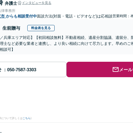
舜
弁護士
インタビューを見る
法律事務所
京市
からも相談受付中
面談方法(対面・電話・ビデオなど)は応相談
営業時間：
生前贈与
料金表を見る
／兵庫エリア対応】【初回相談無料】不動産相続、遺産分割協議、遺留分、
理士など必要な業者と連携し、より良い相続に向けて尽力します。早めのご
相談可】
せ
メール
果について詳しくは
こちら
)