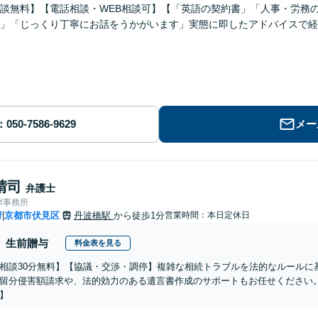
談無料】【電話相談・WEB相談可】【「英語の契約書」「人事・労務
」「じっくり丁寧にお話をうかがいます」実態に即したアドバイスで経
メー
晴司
弁護士
律事務所
府
京都市伏見区
丹波橋駅
から徒歩1分
営業時間：本日定休日
|
生前贈与
料金表を見る
相談30分無料】【協議・交渉・調停】複雑な相続トラブルを法的なルールに
留分侵害額請求や、法的効力のある遺言書作成のサポートもお任せください
】