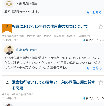
内藤 政信
弁護士
最初は調停からやります。
3
相続における15年前の借用書の効力について
#遺言執行者の選任
#時効の援用
#M&A・事業承継
#契約書・借用書なし
2019年5月21日
役にたった
4
理崎 智英
弁護士
＞債務免除＝贈与＝特別受益という解釈で宜しいでしょうか？ そのよ
うなご理解でよろしいかと存じます。 借用書の偽造については、偽造
した人物が特定できるかどうかが重要ですね。
4
遺言執行者としての責務と、弟の葬儀出席に関す
る問題
#遺言
#遺言執行者の選任
2024年1月18日
役にたった
5