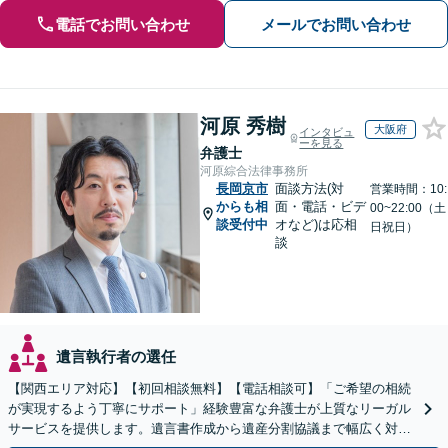
電話でお問い合わせ
メールでお問い合わせ
河原 秀樹
大阪府
インタビュ
ーを見る
弁護士
河原綜合法律事務所
長岡京市
面談方法(対
営業時間：10:
からも相
面・電話・ビデ
00~22:00（土
談受付中
オなど)は応相
日祝日）
談
遺言執行者の選任
【関西エリア対応】【初回相談無料】【電話相談可】「ご希望の相続
が実現するよう丁寧にサポート」経験豊富な弁護士が上質なリーガル
サービスを提供します。遺言書作成から遺産分割協議まで幅広く対応