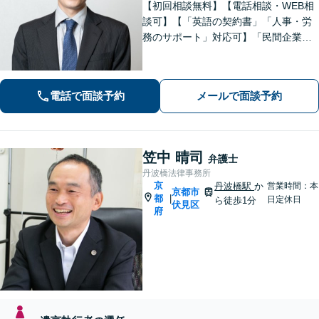
【初回相談無料】【電話相談・WEB相
談可】【「英語の契約書」「人事・労
務のサポート」対応可】「民間企業へ
の出向経験あり」「じっくり丁寧にお
話をうかがいます」実態に即したアド
バイスで経営をサポートします！【休
電話で面談予約
メールで面談予約
日・夜間相談あり】
笠中 晴司
弁護士
丹波橋法律事務所
京
丹波橋駅
か
営業時間：本
京都市
都
|
日定休日
ら徒歩1分
伏見区
府