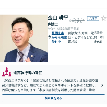
金山 耕平
兵庫県
インタビュ
ーを見る
弁護士
かなやま総合法律事務所
営業時
長岡京市
面談方法(対面・電
からも相談
話・ビデオなど)は
間：本日
受付中
応相談
定休日
遺言執行者の選任
【関西エリア対応】「豊富な実績と信頼される解決力」遺産分割や遺
留分侵害請求など、相続でよく生じる紛争ポイントを的確に把握し、
円満な解決を目指します「家族信託制度を活用した財産管理・承継プ
ランのご提案」「次世代へ想いを託す円滑な事業承継」
料金表を見る