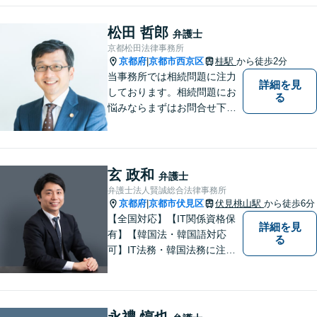
護士としての責務であると信
じて弁護活動をおこなってま
松田 哲郎
弁護士
いります。お気軽にご相談く
京都松田法律事務所
ださい。
京都府
京都市西京区
桂駅
から徒歩2分
|
当事務所では相続問題に注力
詳細を見
しております。相続問題にお
る
悩みならまずはお問合せ下さ
い。
玄 政和
弁護士
弁護士法人賢誠総合法律事務所
京都府
京都市伏見区
伏見桃山駅
から徒歩6分
|
【全国対応】【IT関係資格保
詳細を見
有】【韓国法・韓国語対応
る
可】IT法務・韓国法務に注力
している弁護士です。
永禮 惇也