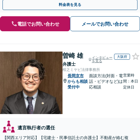
「他士業と連携してスムーズな解決」【休日・夜間相談可】
料金表を見る
電話でお問い合わせ
メールでお問い合わせ
曽崎 雄
大阪府
インタビュー
を見る
弁護士
桜之ミヤビ法律事務所
営業時
長岡京市
面談方法(対面・電
からも相談
話・ビデオなど)は
間：本日
受付中
応相談
定休日
遺言執行者の選任
【関西エリア対応】【宅建士・民事信託士の弁護士】不動産が絡む複