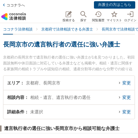
弁護士の方はこちら
ココナラへ
投稿する
探す
閲覧履歴
マイリスト
ログイン
ココナラ法律相談
京都府で法律相談できる弁護士
長岡京市で法律相談
長岡京市の遺言執行者の選任に強い弁護士
京都府の長岡京市で遺言執行者の選任に強い弁護士が1名見つかりました。初回
面談無料や休日面談に対応している弁護士なども掲載中。相続・遺言に関係す
る家族間の相続トラブルや認知症の相続、遺産分割等の細かな分野での絞り込
み検索もでき便利です。特に古屋法律事務所の古屋 岳弁護士のプロフィール情
報や弁護士費用、強みなどが注目されています。『長岡京市で土日や夜間に発
エリア
京都府、長岡京市
変更
生した遺言執行者の選任のトラブルを今すぐに弁護士に相談したい』『遺言執
行者の選任のトラブル解決の実績豊富な近くの弁護士を検索したい』『初回相
相談内容
相続・遺言、遺言執行者の選任
変更
談無料で遺言執行者の選任を法律相談できる長岡京市内の弁護士に相談予約し
たい』などでお困りの相談者さんにおすすめです。
詳細条件
未選択
変更
遺言執行者の選任に強い長岡京市から相談可能な弁護士