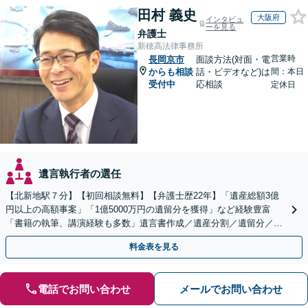
田村 義史
大阪府
インタビュ
ーを見る
弁護士
新穂高法律事務所
営業時
長岡京市
面談方法(対面・電
からも相談
話・ビデオなど)は
間：本日
受付中
応相談
定休日
遺言執行者の選任
【北新地駅７分】【初回相談無料】【弁護士歴22年】「遺産総額3億
円以上の高額事案」「1億5000万円の遺留分を獲得」など経験豊富
「書籍の執筆、講演経験も多数」遺言書作成／遺産分割／遺留分／相
続放棄など【休日・夜間面談可】【完全個室対応】
料金表を見る
電話でお問い合わせ
メールでお問い合わせ