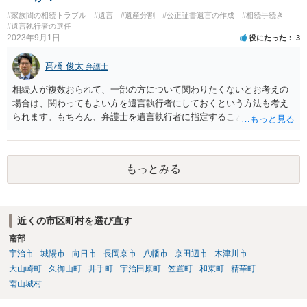
#家族間の相続トラブル
#遺言
#遺産分割
#公正証書遺言の作成
#相続手続き
#遺言執行者の選任
2023年9月1日
役にたった
3
髙橋 俊太
弁護士
相続人が複数おられて、一部の方について関わりたくないとお考えの
場合は、関わってもよい方を遺言執行者にしておくという方法も考え
られます。もちろん、弁護士を遺言執行者に指定することもできます
が、（関わってもよい）相続人を遺言執行者に指定しておいて、その
方に再委任の権限を付与しておくという方法もあります。 一度、弁護
士に直接ご相談されることをお勧めいたします。
もっとみる
近くの市区町村を選び直す
南部
宇治市
城陽市
向日市
長岡京市
八幡市
京田辺市
木津川市
大山崎町
久御山町
井手町
宇治田原町
笠置町
和束町
精華町
南山城村