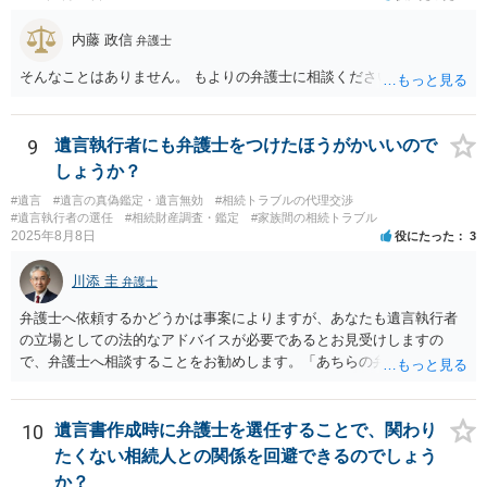
内藤 政信
弁護士
そんなことはありません。 もよりの弁護士に相談ください。
9
遺言執行者にも弁護士をつけたほうがかいいので
しょうか？
#遺言
#遺言の真偽鑑定・遺言無効
#相続トラブルの代理交渉
#遺言執行者の選任
#相続財産調査・鑑定
#家族間の相続トラブル
2025年8月8日
役にたった
3
川添 圭
弁護士
弁護士へ依頼するかどうかは事案によりますが、あなたも遺言執行者
の立場としての法的なアドバイスが必要であるとお見受けしますの
で、弁護士へ相談することをお勧めします。「あちらの弁護士」（元
嫁と娘の弁護士のことでしょうか）へ聴いても、自分に有利な主張や
誘導しかしてこないと思います。
10
遺言書作成時に弁護士を選任することで、関わり
たくない相続人との関係を回避できるのでしょう
か？