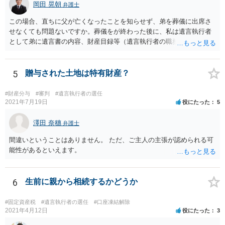
岡田 晃朝
弁護士
この場合、直ちに父が亡くなったことを知らせず、弟を葬儀に出席さ
せなくても問題ないですか。葬儀をが終わった後に、私は遺言執行者
として弟に遺言書の内容、財産目録等（遺言執行者の職務）を知らせ
ればよいですか。 葬儀は喪主が主催する行事ですから、誰を参加させ
るかは喪主の自由です。 呼ばなくてもかまいません。 そもそも、そう
いう法律関係にありません。 遺言の内容と遺産の総額の通知、公正証
5
贈与された土地は特有財産？
書でない場合は遺言の検認については、執行者に通知義務があるの
で、対応しましょう。 そのあとは遺留分の請求などがあればそれへの
#財産分与
#審判
#遺言執行者の選任
対応となるでしょう。
2021年7月19日
役にたった
5
澤田 奈穗
弁護士
間違いということはありません。 ただ、ご主人の主張が認められる可
能性があるといえます。
6
生前に親から相続するかどうか
#固定資産税
#遺言執行者の選任
#口座凍結解除
2021年4月12日
役にたった
3