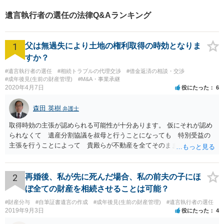
遺言執行者の選任の法律Q&Aランキング
1
父は無過失により土地の権利取得の時効となりま
すか？
#遺言執行者の選任
#相続トラブルの代理交渉
#借金返済の相談・交渉
#成年後見(生前の財産管理)
#M&A・事業承継
2020年4月7日
役にたった
6
森田 英樹
弁護士
取得時効の主張が認められる可能性が十分あります。 仮にそれが認め
られなくて 遺産分割協議を叔母と行うことになっても 特別受益の
主張を行うことによって 貴殿らが不動産を全てそのまま取得できる
ことが可能でしょう。
2
再婚後、私が先に死んだ場合、私の前夫の子にほ
ぼ全ての財産を相続させることは可能？
#財産分与
#自筆証書遺言の作成
#成年後見(生前の財産管理)
#遺言執行者の選任
2019年9月3日
役にたった
4