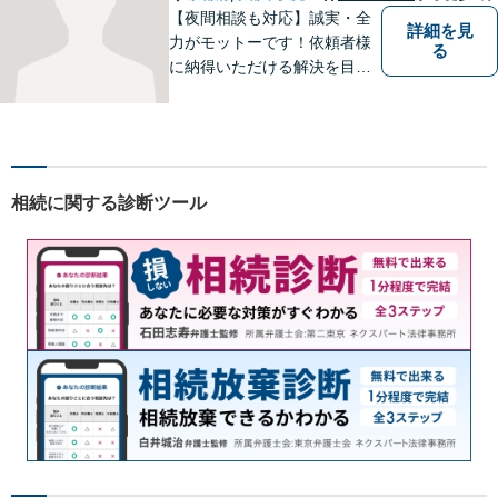
い。
【夜間相談も対応】誠実・全
詳細を見
力がモットーです！依頼者様
る
に納得いただける解決を目指
します！
相続に関する診断ツール