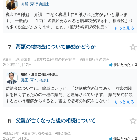
高島 秀行
弁護士
税金の相談は、弁護士でなく税理士に相談された方がよいと思いま
す。 一般的に、生前に名義変更されると贈与税が課され、相続税より
も多く税金がかかります。 ただ、相続時精算課税制度を取れば、実質
的に相続税と同等の税金で済む可能性があります。 実際に税理士にど
ういう場合にどれくらい税金がかかるか計算してもらって どういう方
針を取るか決められたらよいと思います。
7
高額の結納金について無効かどうか
#遺言
#相続放棄
#成年後見(生前の財産管理)
#遺言執行者の選任
2020年11月12日
役にたった
3
相続・遺言に強い弁護士
磯田 直也
弁護士
結納金については、簡単にいうと、「婚約成立の証であり、両家の関
係を良くするための一種の贈与」と理解されています。 贈与契約に類
するという理解からすると、書面で贈与の約束をしないと相手方は支
払いを請求できません。 反面、実際に支払ったあとから返金を求める
ことは困難です。 くれぐれも今後お気をつけください。 弁護士に対応
を依頼されるのも悪くはありませんが、感情的な理由が強いと思いま
8
父親が亡くなった後の相続について
すので法的観点から説得を試みても解決は難しいように思います。
#財産分与
#遺言執行者の選任
#自己破産
2021年4月16日
役にたった
2