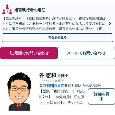
遺言執行者の選任
【電話相談可】【初回相談無料】感情が絡み合う、複雑な相続問題は
すぐに当事務所にご依頼を！依頼者さまが有利になるよう交渉を進め
ます。遺留分侵害額請求や相続放棄、遺言書の作成もお任せ！【夜
間・休日面談】【完全個室】【出張サービス】【樟葉駅3分】
料金表を見る
電話でお問い合わせ
メールでお問い合わせ
谷 憲和
弁護士
リーベ法律事務所
京都府
向日市
西向日駅
から徒歩7分
|
【阪急「西向日駅」より徒歩
詳細を見
約7分】「自分自身に打ち勝
る
ち、人に奉仕し、チカラにな
ること、そして一人でも多く
方の役に立つこと」こそが弁