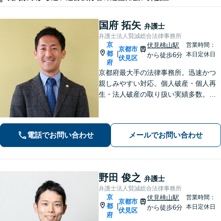
国府 拓矢
弁護士
弁護士法人賢誠総合法律事務所
京
伏見桃山駅
営業時間：
京都市
都
|
本日定休日
から徒歩6分
伏見区
府
京都府最大手の法律事務所。迅速かつ
親しみやすい対応。個人破産・個人再
生・法人破産の取り扱い実績多数。
【初回面談30分無料＆後払い・分割払
いOK】【メール相談可】【近鉄桃山御
陵前駅・京阪中書島駅徒歩10分】
電話でお問い合わせ
メールでお問い合わせ
野田 俊之
弁護士
弁護士法人賢誠総合法律事務所
京
伏見桃山駅
営業時間：
京都市
都
|
本日定休日
から徒歩6分
伏見区
府