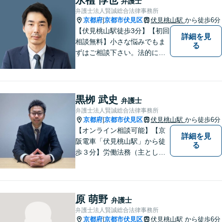
弁護士
弁護士法人賢誠総合法律事務所
京都府
京都市伏見区
伏見桃山駅
から徒歩6分
|
【伏見桃山駅徒歩3分】【初回
詳細を見
相談無料】小さな悩みでもま
る
ずはご相談下さい。法的に無
難で簡単な解決ではなく、依
頼者様にとって最良の解決に
尽力します。交通事故／離婚
／相続／企業法務など幅広く
黒栁 武史
弁護士
対応可能。【休日・夜間対応
弁護士法人賢誠総合法律事務所
可】
京都府
京都市伏見区
伏見桃山駅
から徒歩6分
|
【オンライン相談可能】【京
詳細を見
阪電車「伏見桃山駅」から徒
る
歩３分】労働法務（主として
使用者側）を、専門分野とし
て取り組んでいる一方で、企
業法務、一般民事、家事事
件、建築事件などの幅広い分
原 萌野
弁護士
野でも経験を積んでおりま
弁護士法人賢誠総合法律事務所
す。お気軽にご相談くださ
京都府
京都市伏見区
伏見桃山駅
から徒歩6分
|