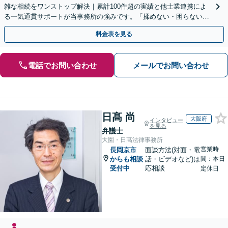
雑な相続をワンストップ解決｜累計100件超の実績と他士業連携によ
る一気通貫サポートが当事務所の強みです。「揉めない・困らない相
続」を形にします。
料金表を見る
電話でお問い合わせ
メールでお問い合わせ
日髙 尚
大阪府
インタビュー
を見る
弁護士
大園・日髙法律事務所
営業時
長岡京市
面談方法(対面・電
からも相談
話・ビデオなど)は
間：本日
受付中
応相談
定休日