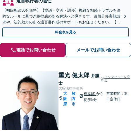
遺言執行者の選任
【初回相談30分無料】【協議・交渉・調停】複雑な相続トラブルを法
的なルールに基づき納得感のある解決へと導きます。遺留分侵害額請
求や、法的効力のある遺言書作成のサポートもお任せください。【京
阪丹波橋駅徒歩1分】【初回相談無料】
料金表を見る
電話でお問い合わせ
メールでお問い合わせ
重光 健太郎
弁護
インタビューを見
る
士
大昭法律事務所
大
枚
樟葉駅
から
営業時間：本
阪
方
|
日定休日
徒歩5分
府
市