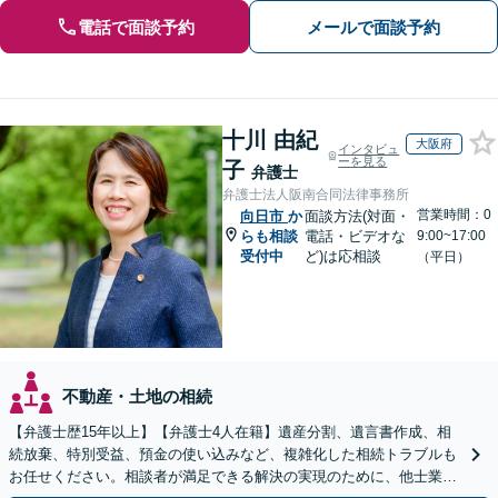
電話で面談予約
メールで面談予約
十川 由紀
大阪府
インタビュ
ーを見る
子
弁護士
弁護士法人阪南合同法律事務所
営業時間：0
向日市
か
面談方法(対面・
らも相談
電話・ビデオな
9:00~17:00
受付中
ど)は応相談
（平日）
不動産・土地の相続
【弁護士歴15年以上】【弁護士4人在籍】遺産分割、遺言書作成、相
続放棄、特別受益、預金の使い込みなど、複雑化した相続トラブルも
お任せください。相談者が満足できる解決の実現のために、他士業と