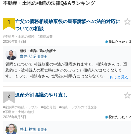
不動産・土地の相続の法律Q&Aランキング
1
亡父の債務相続放棄後の民事訴訟への法的対応に
ついての相談
#不動産・土地の相続
#相続放棄
2026年8月3日
役にたった
3
相続・遺言に強い弁護士
白井 弘昭
弁護士
質問１について 相続放棄の申述が受理されますと、相談者さんは、遡
及的に（被相続人の死亡時にさかのぼって）相続人ではなくなりま
す。 よって、相談者さんは訴訟の相手方にはならなくなるので（明け
渡し請求の対象ではなくなるので）請求棄却となります。 相続放棄受
理証明を家庭裁判所で取得し、コピーを答弁書に添えて裁判所に提出
してください。 質問２について 請求棄却を求める答弁書を提出すれ
2
遺産分割協議のやり直し
ば、第１回期日は出席する必要がありません。その日は差支え（用事
があり出席できない）との記載で十分です。 質問３について 弁護士で
#家族間の相続トラブル
#遺産分割
#相続トラブルの代理交渉
はないので、ｍｉｎｔｓでの提出の必要は無いと思います。郵送（期
#不動産・土地の相続
2026年8月5日
役にたった
2
限までに届けばよい）で十分です。 詳細は、書面記載の裁判所書記官
にお問い合わせください。 以上、ご参考まで。
井上 祐司
弁護士