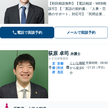
【初回相談無料】【電話相談・WEB相
談可】【「英語の契約書」「人事・労
務のサポート」対応可】「民間企業へ
の出向経験あり」「じっくり丁寧にお
話をうかがいます」実態に即したアド
バイスで経営をサポートします！【休
電話で面談予約
メールで面談予約
日・夜間相談あり】
荻原 卓司
弁護士
オギ法律事務所
くいな橋駅
営業時間：09:00
京
京都
~17:15（平日）
都
市伏
から徒歩6
|
府
見区
分