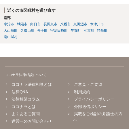
近くの市区町村を選び直す
南部
宇治市
城陽市
向日市
長岡京市
八幡市
京田辺市
木津川市
大山崎町
久御山町
井手町
宇治田原町
笠置町
和束町
精華町
南山城村
ココナラ法律相談について
ココナラ法律相談とは
ご意見・ご要望
法律Q&A
利用規約
法律相談コラム
プライバシーポリシー
ココナラとは
外部送信ポリシー
よくあるご質問
掲載をご検討の弁護士の方
へ
運営へのお問い合わせ