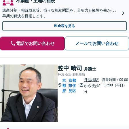
不動産・土地の相続
遺産分割・相続放棄等、様々な相続問題を、分析力と経験を生かし、
早期の解決を目指します。
料金表を見る
電話でお問い合わせ
メールでお問い合わせ
笠中 晴司
弁護士
丹波橋法律事務所
丹波橋駅
営業時間：09:00
京
京都
~17:00（平日）
都
市伏
から徒歩1
|
府
見区
分