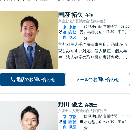
国府 拓矢
弁護士
弁護士法人賢誠総合法律事務所
伏見桃山駅
営業時間：09:00
京
京都
~17:30（平日）
都
市伏
から徒歩6
|
府
見区
分
京都府最大手の法律事務所。迅速かつ
親しみやすい対応。個人破産・個人再
生・法人破産の取り扱い実績多数。
【初回面談30分無料＆後払い・分割払
いOK】【メール相談可】【近鉄桃山御
陵前駅・京阪中書島駅徒歩10分】
電話でお問い合わせ
メールでお問い合わせ
野田 俊之
弁護士
弁護士法人賢誠総合法律事務所
伏見桃山駅
営業時間：09:00
京
京都
~17:30（平日）
都
市伏
から徒歩6
|
府
見区
分