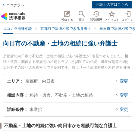
弁護士の方はこちら
ココナラへ
投稿する
探す
閲覧履歴
マイリスト
ログイン
ココナラ法律相談
京都府で法律相談できる弁護士
向日市で法律相談で
向日市の不動産・土地の相続に強い弁護士
京都府の向日市で不動産・土地の相続に強い弁護士が1名見つかりました。相
続・遺言に関係する家族間の相続トラブルや認知症の相続、遺産分割等の細か
な分野での絞り込み検索もでき便利です。特にリーベ法律事務所の谷 憲和弁護
士のプロフィール情報や弁護士費用、強みなどが注目されています。『向日市
で土日や夜間に発生した不動産・土地の相続のトラブルを今すぐに弁護士に相
エリア
京都府、向日市
変更
談したい』『不動産・土地の相続のトラブル解決の実績豊富な近くの弁護士を
検索したい』『初回相談無料で不動産・土地の相続を法律相談できる向日市内
相談内容
相続・遺言、不動産・土地の相続
変更
の弁護士に相談予約したい』などでお困りの相談者さんにおすすめです。
詳細条件
未選択
変更
不動産・土地の相続に強い向日市から相談可能な弁護士