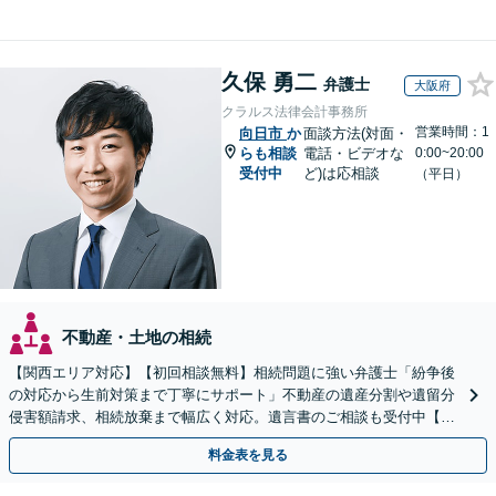
久保 勇二
弁護士
大阪府
クラルス法律会計事務所
営業時間：1
向日市
か
面談方法(対面・
らも相談
電話・ビデオな
0:00~20:00
受付中
ど)は応相談
（平日）
不動産・土地の相続
【関西エリア対応】【初回相談無料】相続問題に強い弁護士「紛争後
の対応から生前対策まで丁寧にサポート」不動産の遺産分割や遺留分
侵害額請求、相続放棄まで幅広く対応。遺言書のご相談も受付中【夜
間・休日面談可】【WEB面談】【完全個室】
料金表を見る