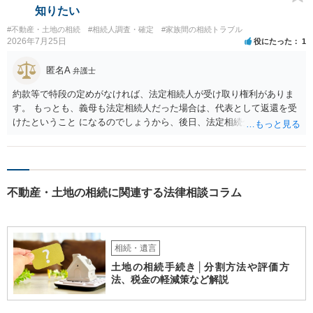
知りたい
#不動産・土地の相続
#相続人調査・確定
#家族間の相続トラブル
2026年7月25日
役にたった
1
匿名A
弁護士
約款等で特段の定めがなければ、法定相続人が受け取り権利がありま
す。 もっとも、義母も法定相続人だった場合は、代表として返還を受
けたということ になるのでしょうから、後日、法定相続分に基づいて
精算を求めることは可能と思います。
不動産・土地の相続に関連する法律相談コラム
相続・遺言
土地の相続手続き│分割方法や評価方
法、税金の軽減策など解説