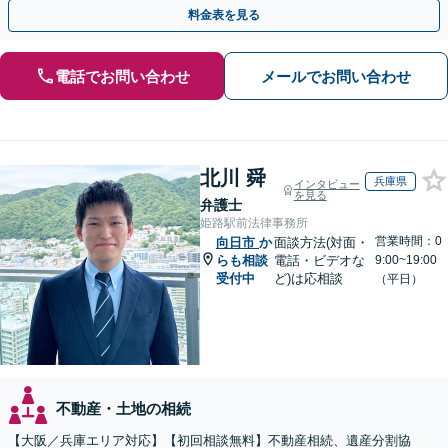
連携し最善を尽くします【完全個室】
料金表を見る
電話でお問い合わせ
メールでお問い合わせ
北川 舜
兵庫県
インタビュー
を見る
弁護士
姫路駅前法律事務所
営業時間：0
向日市
か
面談方法(対面・
らも相談
電話・ビデオな
9:00~19:00
受付中
ど)は応相談
（平日）
不動産・土地の相続
【大阪／兵庫エリア対応】【初回相談無料】不動産相続、遺産分割協