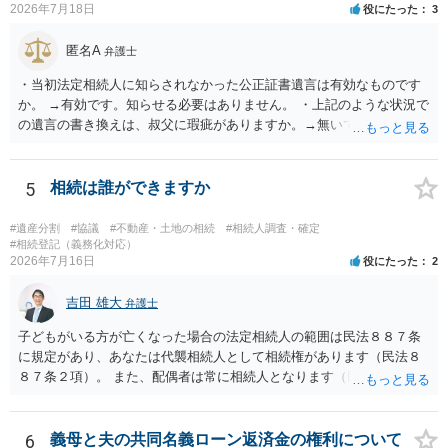
2026年7月18日
役にたった
3
匿名A
弁護士
・当初法定相続人に知らされなかった公正証書遺言は有効なものです
か。 →有効です。知らせる必要はありません。 ・上記のような状況で
の遺言の書き換えは、叔父に瑕疵がありますか。→無いです。 ・分割
する場合の比率は、現状で、客観的に見てどの程度が妥当と考えられ
ますか。 →本人が自由に決められますので、どこが妥当とは言えない
です。客観的な基準もありません。 ・できれば穏やかに、分割を拒否
5
相続は誰ができますか
することはできますか。 →分割を拒否するということは、遺産はいら
ないということでしょうか。遺言で、受取を指定されててもいらない
#遺産分割
#協議
#不動産・土地の相続
#相続人調査・確定
と拒否することはできます。理由を説明する必要はありません。
#相続登記（義務化対応）
2026年7月16日
役にたった
2
吉田 雄大
弁護士
子どもがいる方が亡くなった場合の法定相続人の範囲は民法８８７条
に規定があり、あなたは代襲相続人として相続権があります（民法８
８７条２項）。 また、配偶者は常に相続人となります（民法８９０
条）。 「祖父の子供３人」の方の配偶者がご健在であれば、その方に
も相続権があります。つまり、孫５人に加えて「おじ又はおば」にも
相続権がある可能性があります。
6
義母と夫の共同名義ローン返済金の権利について