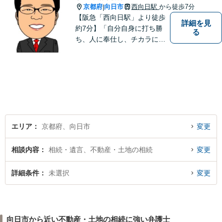
京都府
向日市
西向日駅
から徒歩7分
|
【阪急「西向日駅」より徒歩
詳細を見
約7分】「自分自身に打ち勝
る
ち、人に奉仕し、チカラにな
ること、そして一人でも多く
方の役に立つこと」こそが弁
護士としての責務であると信
じて弁護活動をおこなってま
いります。お気軽にご相談く
ださい。
エリア
京都府、向日市
変更
相談内容
相続・遺言、不動産・土地の相続
変更
詳細条件
未選択
変更
向日市から近い不動産・土地の相続に強い弁護士