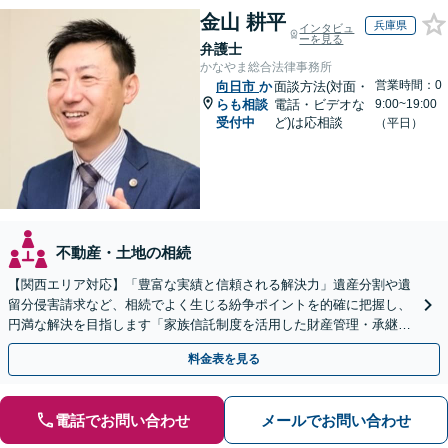
金山 耕平
兵庫県
インタビュ
ーを見る
弁護士
かなやま総合法律事務所
営業時間：0
向日市
か
面談方法(対面・
らも相談
電話・ビデオな
9:00~19:00
受付中
ど)は応相談
（平日）
不動産・土地の相続
【関西エリア対応】「豊富な実績と信頼される解決力」遺産分割や遺
留分侵害請求など、相続でよく生じる紛争ポイントを的確に把握し、
円満な解決を目指します「家族信託制度を活用した財産管理・承継プ
ランのご提案」「次世代へ想いを託す円滑な事業承継」
料金表を見る
電話でお問い合わせ
メールでお問い合わせ