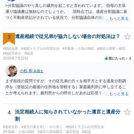
>分割協議のやり直しの裁判を起こすと言われています。 伯母の主張
通り協議書は無効なのでしょうか。 現時点では、遺産分割協議に基
づく不動産登記がされている状況で、分割協議自体の無効を裁判所が
認めたわけではないので、分割協議の効力に影響はありません。 先
方の訴訟の主張及び立証次第ですが、 ・御祖母様の認知能力に関する
医師の意見書、筆跡鑑定 が提出されればその効力が否定される可能性
3
遺産相続で従兄弟が協力しない場合の対処法は？
はありますが、 ・伯母様自身が分割協議に加わっていること ・御祖母
様の意に反する遺産分割協議を行う実益が誰にあったかの立証が困難
#相続放棄
#相続トラブルの代理交渉
#不動産・土地の相続
#相続人調査・確定
であること からすると、実際に遺産分割協議の効力が否定される可能
#相続手続き
#協議
2026年7月22日
役にたった
2
性はそれほど高くない（立証のハードルは非常に高い）ということが
言えると思います。
小杉 和
弁護士
まず前段の質問ですが、その従兄弟の方々を相手方とする遺産分割調
停を（曾祖父の最後の住所地を管轄する）家庭裁判所に申し立てるこ
とが考えられます。裁判所からの呼出しがあれば応答する可能性がま
だあるのではないでしょうか。 後段の質問については、相続放棄は可
能と思われます。時間が思った以上にないので必要書類をてきぱきと
揃える必要があります。その点是非御注意ください。
4
法定相続人に知らされていなかった遺言と遺産分
割
#遺産分割
#遺言の書き直し・やり直し
#相続トラブルの代理交渉
#不動産・土地の相続
#遺言の真偽鑑定・遺言無効
#協議