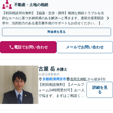
不動産・土地の相続
【初回相談30分無料】【協議・交渉・調停】複雑な相続トラブルを法
的なルールに基づき納得感のある解決へと導きます。遺留分侵害額請
求や、法的効力のある遺言書作成のサポートもお任せください。【京
阪丹波橋駅徒歩1分】【初回相談無料】
料金表を見る
電話でお問い合わせ
メールでお問い合わせ
古屋 岳
弁護士
古屋法律事務所
京都府
長岡京市
長岡天神駅
から徒歩2分
|
【初回相談無料】【メールフ
詳細を見
ォーム24時間受付可】お一人
る
で悩まず、まずはご相談くだ
さい。丁寧にご対応させてい
ただきます。