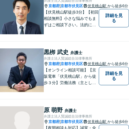
弁護士法人賢誠総合法律事務所
京都府
京都市伏見区
伏見桃山駅
から徒歩6分
|
【伏見桃山駅徒歩3分】【初回
詳細を見
相談無料】小さな悩みでもま
る
ずはご相談下さい。法的に無
難で簡単な解決ではなく、依
頼者様にとって最良の解決に
尽力します。交通事故／離婚
／相続／企業法務など幅広く
黒栁 武史
弁護士
対応可能。【休日・夜間対応
弁護士法人賢誠総合法律事務所
可】
京都府
京都市伏見区
伏見桃山駅
から徒歩6分
|
【オンライン相談可能】【京
詳細を見
阪電車「伏見桃山駅」から徒
る
歩３分】労働法務（主として
使用者側）を、専門分野とし
て取り組んでいる一方で、企
業法務、一般民事、家事事
件、建築事件などの幅広い分
原 萌野
弁護士
野でも経験を積んでおりま
弁護士法人賢誠総合法律事務所
す。お気軽にご相談くださ
京都府
京都市伏見区
伏見桃山駅
から徒歩6分
|
い。
【夜間相談も対応】誠実・全