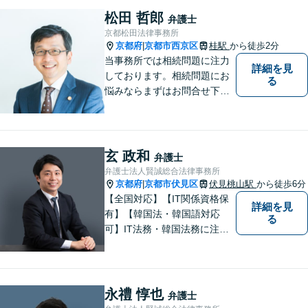
松田 哲郎
弁護士
京都松田法律事務所
京都府
京都市西京区
桂駅
から徒歩2分
|
当事務所では相続問題に注力
詳細を見
しております。相続問題にお
る
悩みならまずはお問合せ下さ
い。
玄 政和
弁護士
弁護士法人賢誠総合法律事務所
京都府
京都市伏見区
伏見桃山駅
から徒歩6分
|
【全国対応】【IT関係資格保
詳細を見
有】【韓国法・韓国語対応
る
可】IT法務・韓国法務に注力
している弁護士です。
永禮 惇也
弁護士