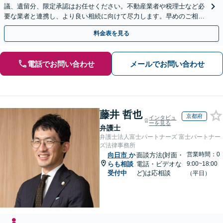
議、遺留分、限定承認はお任せください。不動産業者や税理士など必
要な業者と連携し、より良い相続に向けて尽力します。早めのご相談
が複雑化を防ぐカギとなります【休日相談可】
料金表を見る
電話でお問い合わせ
メールでお問い合わせ
藤井 哲也
京都府
インタビュ
ーを見る
弁護士
弁護士法人富士パートナーズ 富士パートナー
ズ法律事務所
営業時間：0
向日市
か
面談方法(対面・
らも相談
電話・ビデオな
9:00~18:00
受付中
ど)は応相談
（平日）