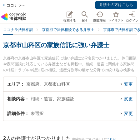
弁護士の方はこちら
ココナラへ
投稿する
探す
閲覧履歴
マイリスト
ログイン
ココナラ法律相談
京都府で法律相談できる弁護士
京都市で法律相談で
京都市山科区の家族信託に強い弁護士
京都府の京都市山科区で家族信託に強い弁護士が2名見つかりました。休日面談
や夜間面談に対応している弁護士なども掲載中。相続・遺言に関係する家族間
の相続トラブルや認知症の相続、遺産分割等の細かな分野での絞り込み検索も
でき便利です。特に山科総合法律事務所の山田 博司弁護士や山科総合法律事務
所の樋口 俊介弁護士のプロフィール情報や弁護士費用、強みなどが注目されて
エリア
京都府、京都市山科区
変更
います。『京都市山科区で土日や夜間に発生した家族信託のトラブルを今すぐ
に弁護士に相談したい』『家族信託のトラブル解決の実績豊富な近くの弁護士
相談内容
相続・遺言、家族信託
変更
を検索したい』『初回相談無料で家族信託を法律相談できる京都市山科区内の
弁護士に相談予約したい』などでお困りの相談者さんにおすすめです。
詳細条件
未選択
変更
2
人の弁護士が見つかりました
(検索結果について詳しくは
こちら
)