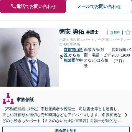
電話でお問い合わせ
メールでお問い合わせ
徳安 勇佑
弁護士
京都府
弁護士法人富士パートナーズ 富士パートナー
ズ法律事務所
京都市山科
面談方法(対
営業時間：0
区
からも
面・電話・ビデ
9:00~19:00
相談受付中
オなど)は応相
（平日）
談
家族信託
【不動産相続に特化】不動産業者や税理士、司法書士等とも連携し、
正しい評価額や適切な売却時期などをアドバイスします。名義変更な
どの手続きもサポート【ミスのない公正証書遺言】弁護士が法的な観
点から遺言書を作成します。
料金表を見る