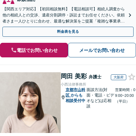
【関西エリア対応】【初回相談無料】【電話相談可】相続人調査から
他の相続人との交渉、遺産分割調停・訴訟までお任せください。依頼
者さま一人ひとりに合わせ、最適な解決策をご提案「複雑な事業承
継、不動産相続など」【完全個室対応】【休日・夜間相談可】
料金表を見る
電話でお問い合わせ
メールでお問い合わせ
岡田 美彩
弁護士
大阪府
小西法律事務所
京都市山科
面談方法(対
営業時間：0
区
からも
面・電話・ビデ
9:00~20:00
相談受付中
オなど)は応相
（平日）
談