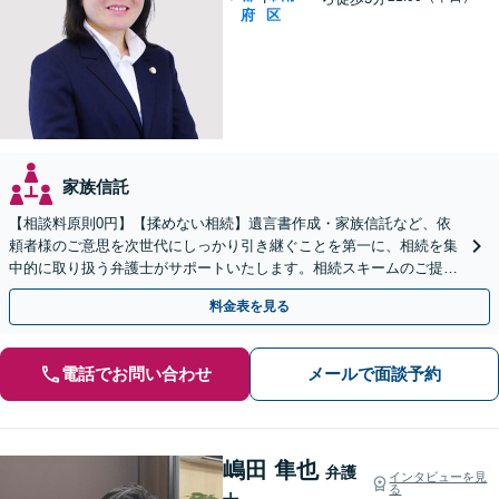
府
区
家族信託
【相談料原則0円】【揉めない相続】遺言書作成・家族信託など、依
頼者様のご意思を次世代にしっかり引き継ぐことを第一に、相続を集
中的に取り扱う弁護士がサポートいたします。相続スキームのご提案
から遺言執行まで責任を持って対応させていただきます。
料金表を見る
電話でお問い合わせ
メールで面談予約
嶋田 隼也
弁護
インタビューを見
る