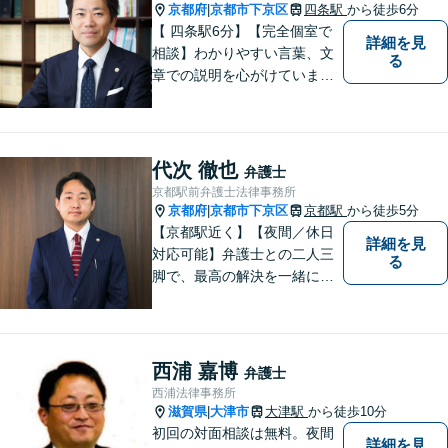
向きな気持ちをもって、ご依
京都府
京都市下京区
四条駅
から徒歩6分
|
頼者様とともにより良い解決
【 四条駅6分】【完全個室で
詳細を見
を目指します。
相談】わかりやすい言葉、文
る
章での説明を心がけていま
す。相談内容が明確な方はも
ちろんのこと、漠然と不安を
抱えている方も、まずは、お
気軽にご相談下さい。
代次 徹也
弁護士
京都駅前弁護士法律事務所
京都府
京都市下京区
京都駅
から徒歩5分
|
【京都駅近く】【夜間／休日
詳細を見
対応可能】弁護士との二人三
る
脚で、最高の解決を一緒に目
指しましょう。刑事事件／交
通事故／離婚問題／借金問題
／相続問題など、幅広く対応
可能です。【地域に根ざした
西浦 嘉博
弁護士
弁護士】まずは当事務所の無
西浦法律事務所
料法律相談をご体験くださ
滋賀県
大津市
大津駅
から徒歩10分
|
い。
初回の対面相談は無料。夜間
詳細を見