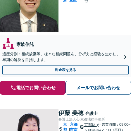
府
見区
分
家族信託
遺産分割・相続放棄等、様々な相続問題を、分析力と経験を生かし、
早期の解決を目指します。
料金表を見る
電話でお問い合わせ
メールでお問い合わせ
伊藤 美穂
弁護士
弁護士法人心 京都法律事務所
京
京都
京都駅
か
営業時間：09:00~
都
市南
|
21:00（平日）
ら徒歩3分