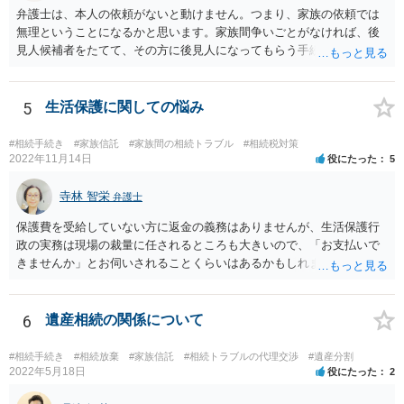
弁護士は、本人の依頼がないと動けません。つまり、家族の依頼では
無理ということになるかと思います。家族間争いごとがなければ、後
見人候補者をたてて、その方に後見人になってもらう手続をすすめた
ほうが、今後もいろいろやりやすくなると思います。
5
生活保護に関しての悩み
#相続手続き
#家族信託
#家族間の相続トラブル
#相続税対策
2022年11月14日
役にたった
5
寺林 智栄
弁護士
保護費を受給していない方に返金の義務はありませんが、生活保護行
政の実務は現場の裁量に任されるところも大きいので、「お支払いで
きませんか」とお伺いされることくらいはあるかもしれません。 通報
するかどうかは、あなたとお父さんの妹さんとの関係などを総合的に
考えてご判断いただくのが良いと思います。
6
遺産相続の関係について
#相続手続き
#相続放棄
#家族信託
#相続トラブルの代理交渉
#遺産分割
2022年5月18日
役にたった
2