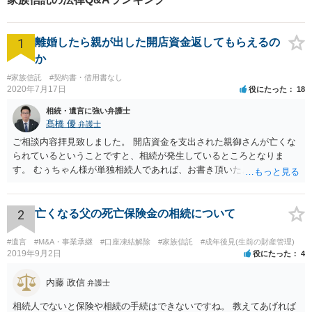
1
離婚したら親が出した開店資金返してもらえるの
か
#家族信託
#契約書・借用書なし
2020年7月17日
役にたった
18
相続・遺言に強い弁護士
髙橋 優
弁護士
ご相談内容拝見致しました。 開店資金を支出された親御さんが亡くな
られているということですと、相続が発生しているところとなりま
す。 むぅちゃん様が単独相続人であれば、お書き頂いたような方法で
ご主人に書面を書いてもらうことで対応は可能かと思います。 他にも
相続人おられるということであれば、他の相続人との協議が必要とな
るところです。 また、当該点とは別にご主人から貸付ではなく贈与で
2
亡くなる父の死亡保険金の相続について
あると主張される可能性がございます。 その場合には、貸付であるこ
とを伺わせる事情をどれだけ積み重ねることが出来るか、というとこ
#遺言
#M&A・事業承継
#口座凍結解除
#家族信託
#成年後見(生前の財産管理)
ろとなります。 返済の事実や、返済を約束するメール等です。 金額の
2019年9月2日
役にたった
4
大きさや状況を考えると、一つ一つの問題を解決し、万が一に備えて
おく方が宜しいかと思います。 緊急という訳ではないかと思います
内藤 政信
弁護士
が、事前準備が早い方が有効な手段が増える傾向にありますので、早
相続人でないと保険や相続の手続はできないですね。 教えてあげれば
目に弁護士を入れられることを御検討頂くと良いかと思います。