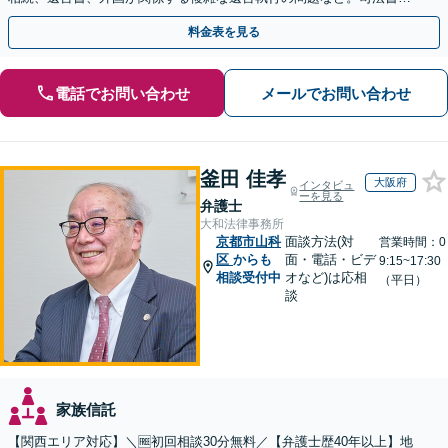
や税理士とも連携し、円滑な解決を【オンライン面談可】
料金表を見る
電話でお問い合わせ
メールでお問い合わせ
釜田 佳孝
大阪府
インタビュ
ーを見る
弁護士
大和法律事務所
京都市山科
面談方法(対
営業時間：0
区
からも
面・電話・ビデ
9:15~17:30
相談受付中
オなど)は応相
（平日）
談
家族信託
【関西エリア対応】＼🆓初回相談30分無料／【弁護士歴40年以上】地