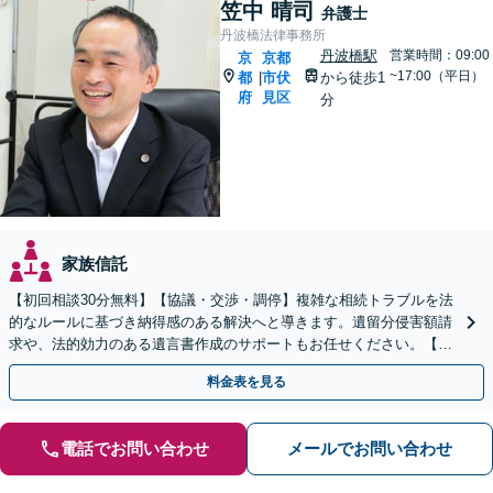
笠中 晴司
弁護士
丹波橋法律事務所
丹波橋駅
営業時間：09:00
京
京都
~17:00（平日）
都
市伏
から徒歩1
|
府
見区
分
家族信託
【初回相談30分無料】【協議・交渉・調停】複雑な相続トラブルを法
的なルールに基づき納得感のある解決へと導きます。遺留分侵害額請
求や、法的効力のある遺言書作成のサポートもお任せください。【京
阪丹波橋駅徒歩1分】【初回相談無料】
料金表を見る
電話でお問い合わせ
メールでお問い合わせ