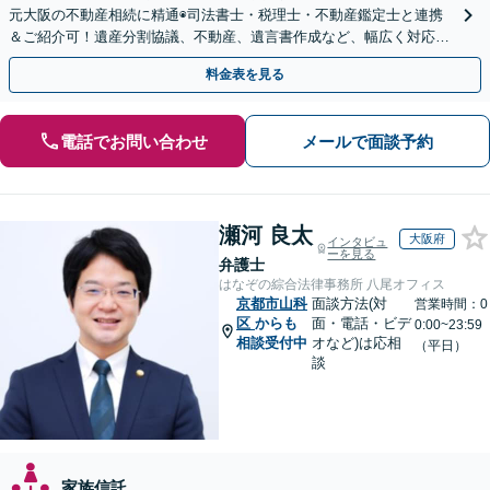
元大阪の不動産相続に精通◉司法書士・税理士・不動産鑑定士と連携
＆ご紹介可！遺産分割協議、不動産、遺言書作成など、幅広く対応し
ます。お気軽にご相談ください
料金表を見る
電話でお問い合わせ
メールで面談予約
瀬河 良太
大阪府
インタビュ
ーを見る
弁護士
はなぞの綜合法律事務所 八尾オフィス
京都市山科
面談方法(対
営業時間：0
区
からも
面・電話・ビデ
0:00~23:59
相談受付中
オなど)は応相
（平日）
談
家族信託