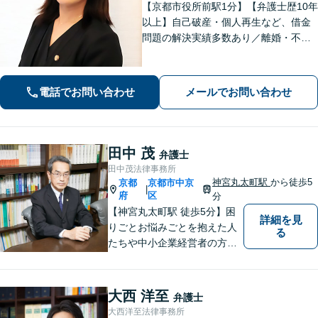
【京都市役所前駅1分】【弁護士歴10年
以上】自己破産・個人再生など、借金
問題の解決実績多数あり／離婚・不貞
慰謝料など、女性の気持ちに寄り添っ
た解決を心がけています【法律相談の
みでもお気軽にご利用ください】
電話でお問い合わせ
メールでお問い合わせ
田中 茂
弁護士
田中茂法律事務所
神宮丸太町駅
から徒歩5
京都
京都市中京
|
府
区
分
【神宮丸太町駅 徒歩5分】困
詳細を見
りごとお悩みごとを抱えた人
る
たちや中小企業経営者の方々
に寄り添い、迅速、的確、丁
寧をモットーとして全力でそ
の解決にあたります。どんな
大西 洋至
弁護士
に困難でも、常に明るく、前
大西洋至法律事務所