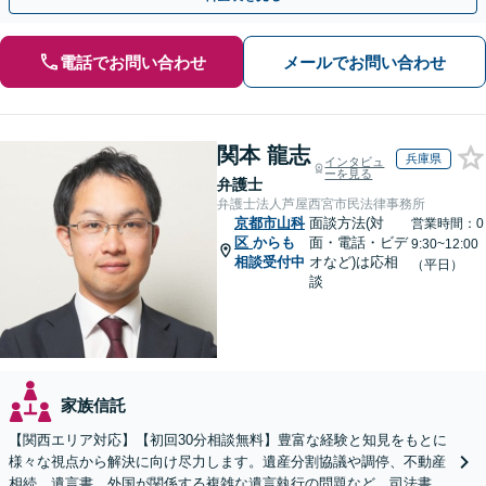
電話でお問い合わせ
メールでお問い合わせ
関本 龍志
兵庫県
インタビュ
ーを見る
弁護士
弁護士法人芦屋西宮市民法律事務所
京都市山科
面談方法(対
営業時間：0
区
からも
面・電話・ビデ
9:30~12:00
相談受付中
オなど)は応相
（平日）
談
家族信託
【関西エリア対応】【初回30分相談無料】豊富な経験と知見をもとに
様々な視点から解決に向け尽力します。遺産分割協議や調停、不動産
相続、遺言書、外国が関係する複雑な遺言執行の問題など。司法書士