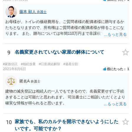
藤本 顯人
弁護士
お母様が、トイレの修繕費用を、ご質問者様の配偶者様に贈与するか
たちとなりますので、所有権はご質問者様の配偶者様が得ることにな
ります。 また、贈与については年間110万円まで非課税であり、トイ
レの修繕費であればこの枠内に収まると思います。
9
名義変更されていない家屋の解体について
#家族信託
#相続放棄
#口座凍結解除
#遺産分割
2021年8月6日
役にたった
1
匿名A
弁護士
建物の滅失登記は相続人の一人でもできるので、名義変更せずに手続
きすることは可能だと思われます。 司法書士にご相談いただくとより
確実な情報が得られると思います。
10
家族でも、私のカルテを開示できないようにした
いです。可能ですか？