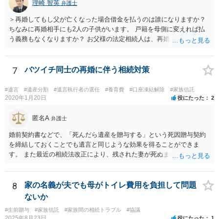
理崎 智英
弁護士
＞再婚してもし父が亡くなった場合借金を払うのは誰になりますか？
ちなみに再婚相手にも2人の子供がいます。 戸籍を母側に変えれば払
う義務もなくなりますか？ お父様の法定相続人は、再婚相手とご相談
者様なので、お父様の借金はご相談者様も相続することになります。
戸籍がどこにあるのかは関係ありません。 ただし、お父様が亡くなっ
たことを知ってから３か月以内に家庭裁判所にて「相続放棄」の手続
7
バツイチ同士の再婚に伴う相続対策
をすれば、ご相談者様はお父様の借金は相続しません。
#遺言
#遺産分割
#遺言執行者の選任
#養育費
#口座凍結解除
#家族信託
2020年1月20日
役にたった
2
匿名A
弁護士
婚前契約書などで、「死んだら遺産を贈与する」という死因贈与契約
を締結しておくことでも遺言と同じような効果を得ることができま
す。 また最近の相続法改正により、残された妻が死ぬまで家に住み続
けられる権利として「配偶者居住権」という制度が設けられましたの
で、その制度を活用する方法も考えられます。 もし契約書の作成まで
視野に入れておられる場合は、お近くの弁護士、できれば相続に強い
8
家の名義が夫でも母がトイレ費用を負担して問題
弁護士にご相談なさるとよいでしょう。
ないか
#生前贈与
#家族信託
#家族間の相続トラブル
#協議
2025年8月23日
役にたった
1