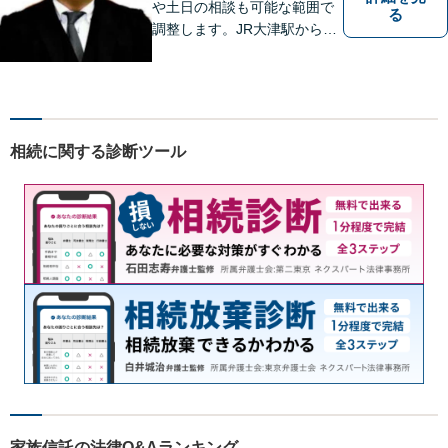
や土日の相談も可能な範囲で
る
調整します。JR大津駅から徒
歩10分、京阪大津線上栄町駅
から徒歩4分、大津赤十字病院
の前になります。 【滋賀県２
位 弁護士ドットコムランキ
ング（2024年7月-2026年7月
相続に関する診断ツール
現在）】
家族信託の法律Q&Aランキング