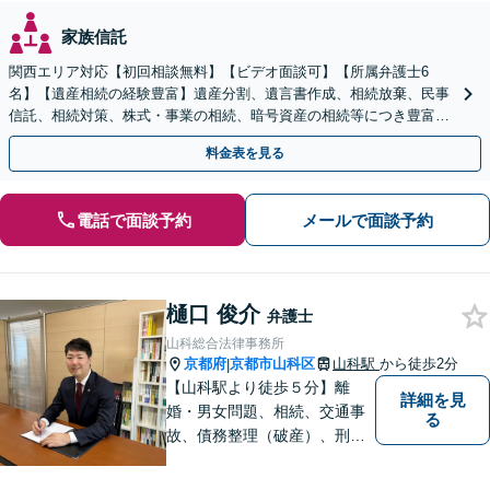
家族信託
関西エリア対応【初回相談無料】【ビデオ面談可】【所属弁護士6
名】【遺産相続の経験豊富】遺産分割、遺言書作成、相続放棄、民事
信託、相続対策、株式・事業の相続、暗号資産の相続等につき豊富な
対応実績。【バリアフリー】【完全個室対応】
料金表を見る
電話で面談予約
メールで面談予約
樋口 俊介
弁護士
山科総合法律事務所
京都府
京都市山科区
山科駅
から徒歩2分
|
【山科駅より徒歩５分】離
詳細を見
婚・男女問題、相続、交通事
る
故、債務整理（破産）、刑事
事件などの個人の法律相談か
ら、企業法務などの法人の法