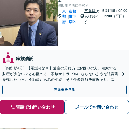
士
嶋田隼也法律事務所
五条駅
か
営業時間：09:00
京
京都
~19:00（平日）
都
市下
ら徒歩2
|
府
京区
分
家族信託
【四条駅4分】【電話相談可】遺産の分け方にお困りの方。相続する
財産が少ない？と心配の方。家族がトラブルにならないような遺言書
を残したい方。不動産がらみの相続、その他多数解決事例あり。親身
に対応します【夜間・休日面談】【初回相談無料】
料金表を見る
電話でお問い合わせ
メールでお問い合わせ