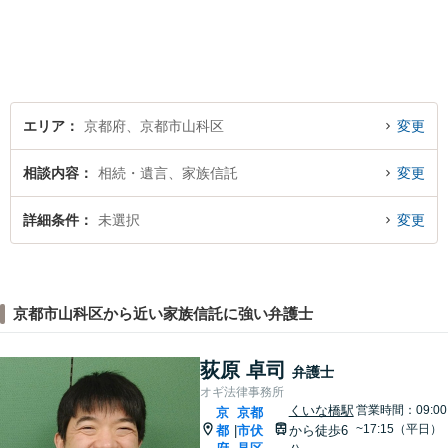
律相談まで幅広く取り扱って
います。全力でサポートいた
しますので、お困りごとがご
ざいましたらぜひご相談くだ
さい。
エリア
京都府、京都市山科区
変更
相談内容
相続・遺言、家族信託
変更
詳細条件
未選択
変更
京都市山科区から近い家族信託に強い弁護士
荻原 卓司
弁護士
オギ法律事務所
くいな橋駅
営業時間：09:00
京
京都
~17:15（平日）
都
市伏
から徒歩6
|