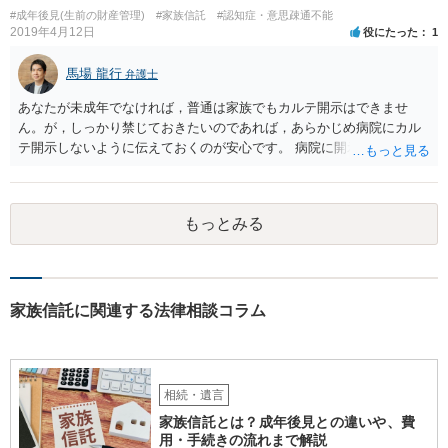
#成年後見(生前の財産管理)
#家族信託
#認知症・意思疎通不能
2019年4月12日
役にたった
1
馬場 龍行
弁護士
あなたが未成年でなければ，普通は家族でもカルテ開示はできませ
ん。が，しっかり禁じておきたいのであれば，あらかじめ病院にカル
テ開示しないように伝えておくのが安心です。 病院に開示しないよう
に伝える書面を作ることはできますが，それがなくても開示はされる
可能性は低いのでコストパフォーマンスとしてはどうかなという感じ
がします。
もっとみる
家族信託に関連する法律相談コラム
相続・遺言
家族信託とは？成年後見との違いや、費
用・手続きの流れまで解説