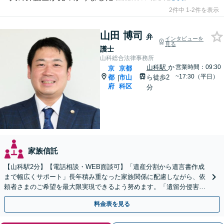
2件中 1-2件を表示
山田 博司
弁
インタビューを
見る
護士
山科総合法律事務所
山科駅
か
営業時間：09:30
京
京都
~17:30（平日）
都
市山
ら徒歩2
|
府
科区
分
家族信託
【山科駅2分】【電話相談・WEB面談可】「遺産分割から遺言書作成
まで幅広くサポート」長年積み重なった家族関係に配慮しながら、依
頼者さまのご希望を最大限実現できるよう努めます。「遺留分侵害額
請求／相続放棄／不動産・株式の相続／年金分割ほか」
料金表を見る