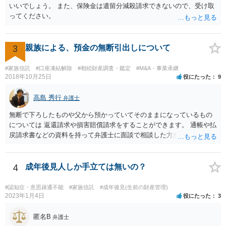
いいでしょう。 また、保険金は遺留分減殺請求できないので、受け取
ってください。
3
親族による、預金の無断引出しについて
#家族信託
#口座凍結解除
#相続財産調査・鑑定
#M&A・事業承継
2018年10月25日
役にたった
9
高島 秀行
弁護士
無断で下ろしたものや父から預かっていてそのままになっているもの
については 返還請求や損害賠償請求をすることができます。 通帳や払
戻請求書などの資料を持って弁護士に面談で相談した方がよいと思い
ます。
4
成年後見人しか手立ては無いの？
#認知症・意思疎通不能
#家族信託
#成年後見(生前の財産管理)
2023年1月4日
役にたった
3
匿名B
弁護士