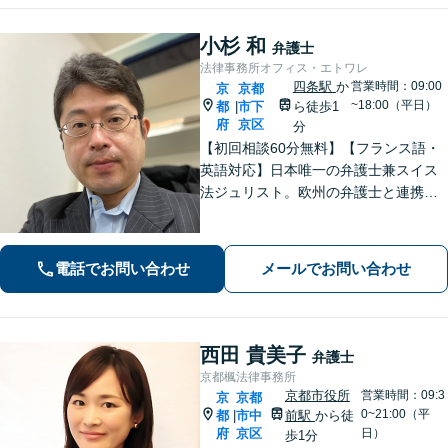
小杉 和
弁護士
法律事務所オフィス・エトワレ
四条駅
か
営業時間：09:00
京
京都
~18:00（平日）
都
市下
ら徒歩1
|
府
京区
分
【初回相談60分無料】【フランス語・
英語対応】日本唯一の弁護士兼スイス
法ジュリスト。欧州の弁護士と連携し
クロスボーダーで支援。最後まで粘り
強く寄り添います！在欧州資産の引き
上げ／英仏日契約法務／ハーグ条約案
電話でお問い合わせ
メールでお問い合わせ
件などお任せ【WEB対応｜休日・夜間
相談可】
西田 貴美子
弁護士
京都楓法律事務所
京都市役所
営業時間：09:3
京
京都
0~21:00（平
都
市中
前駅
から徒
|
府
京区
日）
歩1分