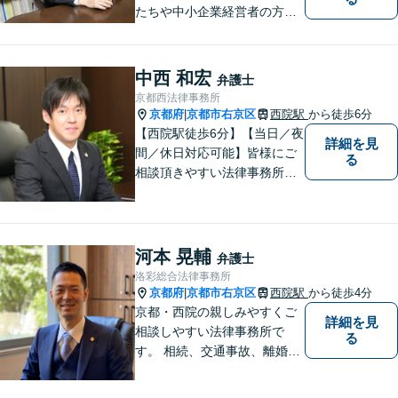
たちや中小企業経営者の方々
に寄り添い、迅速、的確、丁
寧をモットーとして全力でそ
の解決にあたります。どんな
中西 和宏
弁護士
に困難でも、常に明るく、前
京都西法律事務所
向きな気持ちをもって、ご依
京都府
京都市右京区
西院駅
から徒歩6分
|
頼者様とともにより良い解決
【西院駅徒歩6分】【当日／夜
詳細を見
を目指します。
間／休日対応可能】皆様にご
る
相談頂きやすい法律事務所を
目指します。交通事故／借金
問題／相続問題／離婚問題な
ど、幅広い法律トラブルに対
応可能。【法テラス利用可】
河本 晃輔
弁護士
ご相談者様に寄り添って対
洛彩総合法律事務所
応。お悩みの方はお気軽にご
京都府
京都市右京区
西院駅
から徒歩4分
|
相談ください。
京都・西院の親しみやすくご
詳細を見
相談しやすい法律事務所で
る
す。 相続、交通事故、離婚、
不動産、債務整理などに幅広
くご対応しています。