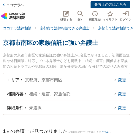
弁護士の方はこちら
ココナラへ
投稿する
探す
閲覧履歴
マイリスト
ログイン
ココナラ法律相談
京都府で法律相談できる弁護士
京都市で法律相談で
京都市南区の家族信託に強い弁護士
京都府の京都市南区で家族信託に強い弁護士が1名見つかりました。初回面談無
料や休日面談に対応している弁護士なども掲載中。相続・遺言に関係する家族
間の相続トラブルや認知症の相続、遺産分割等の細かな分野での絞り込み検索
もでき便利です。特に弁護士法人心 京都法律事務所の伊藤 美穂弁護士のプロフ
ィール情報や弁護士費用、強みなどが注目されています。『京都市南区で土日
エリア
京都府、京都市南区
変更
や夜間に発生した家族信託のトラブルを今すぐに弁護士に相談したい』『家族
信託のトラブル解決の実績豊富な近くの弁護士を検索したい』『初回相談無料
相談内容
相続・遺言、家族信託
変更
で家族信託を法律相談できる京都市南区内の弁護士に相談予約したい』などで
お困りの相談者さんにおすすめです。
詳細条件
未選択
変更
1
人の弁護士が見つかりました
(検索結果について詳しくは
こちら
)