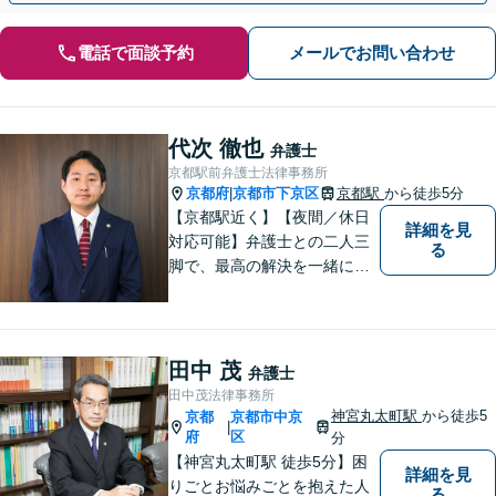
電話で面談予約
メールでお問い合わせ
代次 徹也
弁護士
京都駅前弁護士法律事務所
京都府
京都市下京区
京都駅
から徒歩5分
|
【京都駅近く】【夜間／休日
詳細を見
対応可能】弁護士との二人三
る
脚で、最高の解決を一緒に目
指しましょう。刑事事件／交
通事故／離婚問題／借金問題
／相続問題など、幅広く対応
可能です。【地域に根ざした
田中 茂
弁護士
弁護士】まずは当事務所の無
田中茂法律事務所
料法律相談をご体験くださ
神宮丸太町駅
から徒歩5
京都
京都市中京
|
い。
府
区
分
【神宮丸太町駅 徒歩5分】困
詳細を見
りごとお悩みごとを抱えた人
る