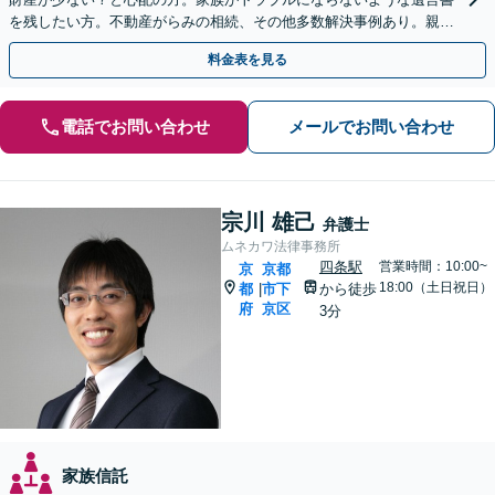
を残したい方。不動産がらみの相続、その他多数解決事例あり。親身
に対応します【夜間・休日面談】【初回相談無料】
料金表を見る
電話でお問い合わせ
メールでお問い合わせ
宗川 雄己
弁護士
ムネカワ法律事務所
四条駅
営業時間：10:00~
京
京都
18:00（土日祝日）
都
市下
から徒歩
|
府
京区
3分
家族信託