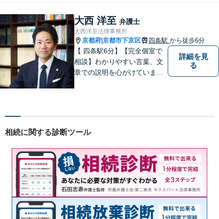
大西 洋至
弁護士
大西洋至法律事務所
京都府
京都市下京区
四条駅
から徒歩6分
|
【 四条駅6分】【完全個室で
詳細を見
相談】わかりやすい言葉、文
る
章での説明を心がけていま
す。相談内容が明確な方はも
ちろんのこと、漠然と不安を
抱えている方も、まずは、お
気軽にご相談下さい。
相続に関する診断ツール