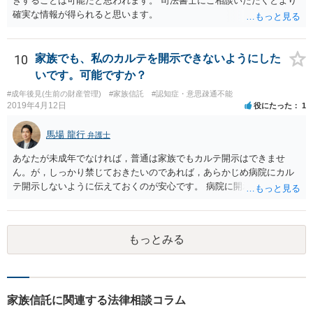
きすることは可能だと思われます。 司法書士にご相談いただくとより
確実な情報が得られると思います。
10
家族でも、私のカルテを開示できないようにした
いです。可能ですか？
#成年後見(生前の財産管理)
#家族信託
#認知症・意思疎通不能
2019年4月12日
役にたった
1
馬場 龍行
弁護士
あなたが未成年でなければ，普通は家族でもカルテ開示はできませ
ん。が，しっかり禁じておきたいのであれば，あらかじめ病院にカル
テ開示しないように伝えておくのが安心です。 病院に開示しないよう
に伝える書面を作ることはできますが，それがなくても開示はされる
可能性は低いのでコストパフォーマンスとしてはどうかなという感じ
がします。
もっとみる
家族信託に関連する法律相談コラム