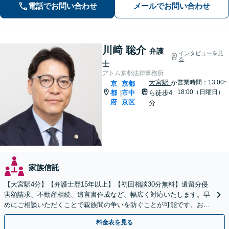
電話でお問い合わせ
メールでお問い合わせ
件などお任せ【WEB対応｜休日・夜間
相談可】
川﨑 聡介
弁護
インタビューを見
る
士
アトム京都法律事務所
大宮駅
か
営業時間：13:00~
京
京都
18:00（日曜日）
都
市中
ら徒歩4
|
府
京区
分
家族信託
【大宮駅4分】【弁護士歴15年以上】【初回相談30分無料】遺留分侵
害額請求、不動産相続、遺言書作成など、幅広く対応いたします。早
めにご相談いただくことで親族間の争いを防ぐことが可能です。おひ
とりで悩まず、まずは弁護士にご相談ください。
料金表を見る