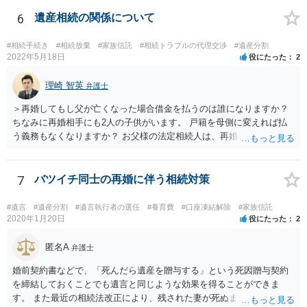
考えてご判断いただくのが良いと思います。
6
遺産相続の関係について
#相続手続き
#相続放棄
#家族信託
#相続トラブルの代理交渉
#遺産分割
2022年5月18日
役にたった
2
理崎 智英
弁護士
＞再婚してもし父が亡くなった場合借金を払うのは誰になりますか？
ちなみに再婚相手にも2人の子供がいます。 戸籍を母側に変えれば払
う義務もなくなりますか？ お父様の法定相続人は、再婚相手とご相談
者様なので、お父様の借金はご相談者様も相続することになります。
戸籍がどこにあるのかは関係ありません。 ただし、お父様が亡くなっ
たことを知ってから３か月以内に家庭裁判所にて「相続放棄」の手続
7
バツイチ同士の再婚に伴う相続対策
をすれば、ご相談者様はお父様の借金は相続しません。
#遺言
#遺産分割
#遺言執行者の選任
#養育費
#口座凍結解除
#家族信託
2020年1月20日
役にたった
2
匿名A
弁護士
婚前契約書などで、「死んだら遺産を贈与する」という死因贈与契約
を締結しておくことでも遺言と同じような効果を得ることができま
す。 また最近の相続法改正により、残された妻が死ぬまで家に住み続