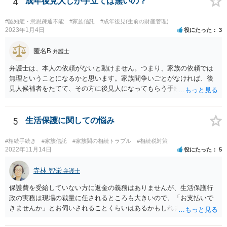
4
成年後見人しか手立ては無いの？
#認知症・意思疎通不能
#家族信託
#成年後見(生前の財産管理)
2023年1月4日
役にたった
3
匿名B
弁護士
弁護士は、本人の依頼がないと動けません。つまり、家族の依頼では
無理ということになるかと思います。家族間争いごとがなければ、後
見人候補者をたてて、その方に後見人になってもらう手続をすすめた
ほうが、今後もいろいろやりやすくなると思います。
5
生活保護に関しての悩み
#相続手続き
#家族信託
#家族間の相続トラブル
#相続税対策
2022年11月14日
役にたった
5
寺林 智栄
弁護士
保護費を受給していない方に返金の義務はありませんが、生活保護行
政の実務は現場の裁量に任されるところも大きいので、「お支払いで
きませんか」とお伺いされることくらいはあるかもしれません。 通報
するかどうかは、あなたとお父さんの妹さんとの関係などを総合的に