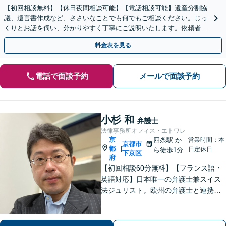
【初回相談無料】【休日夜間相談可能】【電話相談可能】遺産分割協
議、遺言書作成など、ささいなことでも何でもご相談ください。じっ
くりとお話を伺い、分かりやすく丁寧にご説明いたします。依頼者の
方の利益を最大化するために尽力いたします。
料金表を見る
電話で面談予約
メールで面談予約
小杉 和
弁護士
法律事務所オフィス・エトワレ
京
四条駅
か
営業時間：本
京都市
都
|
日定休日
ら徒歩1分
下京区
府
【初回相談60分無料】【フランス語・
英語対応】日本唯一の弁護士兼スイス
法ジュリスト。欧州の弁護士と連携し
クロスボーダーで支援。最後まで粘り
強く寄り添います！在欧州資産の引き
上げ／英仏日契約法務／ハーグ条約案