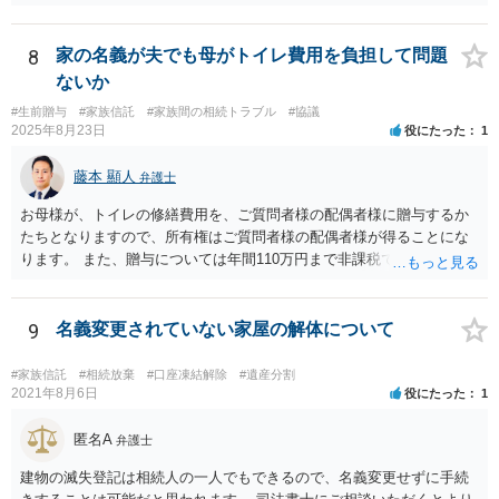
けられる権利として「配偶者居住権」という制度が設けられましたの
で、その制度を活用する方法も考えられます。 もし契約書の作成まで
視野に入れておられる場合は、お近くの弁護士、できれば相続に強い
8
家の名義が夫でも母がトイレ費用を負担して問題
弁護士にご相談なさるとよいでしょう。
ないか
#生前贈与
#家族信託
#家族間の相続トラブル
#協議
2025年8月23日
役にたった
1
藤本 顯人
弁護士
お母様が、トイレの修繕費用を、ご質問者様の配偶者様に贈与するか
たちとなりますので、所有権はご質問者様の配偶者様が得ることにな
ります。 また、贈与については年間110万円まで非課税であり、トイ
レの修繕費であればこの枠内に収まると思います。
9
名義変更されていない家屋の解体について
#家族信託
#相続放棄
#口座凍結解除
#遺産分割
2021年8月6日
役にたった
1
匿名A
弁護士
建物の滅失登記は相続人の一人でもできるので、名義変更せずに手続