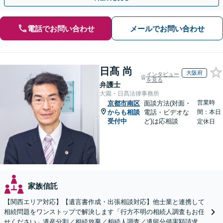
電話でお問い合わせ
メールでお問い合わせ
日髙 尚
大阪府
インタビュー
を見る
弁護士
大園・日髙法律事務所
営業時
京都市南区
面談方法(対面・
からも相談
電話・ビデオな
間：本日
受付中
ど)は応相談
定休日
家族信託
【関西エリア対応】【遺言書作成・出張相談対応】他士業と連携して
相続問題をワンストップで解決します「行方不明の相続人調査もお任
せください」遺産分割／相続放棄／相続人調査／遺留分侵害額請求／