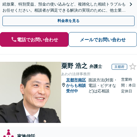
続放棄、特別受益、預金の使い込みなど、複雑化した相続トラブルも
お任せください。相談者が満足できる解決の実現のために、他士業と
連携し最善を尽くします【完全個室】
料金表を見る
電話でお問い合わせ
メールでお問い合わせ
粟野 浩之
弁護士
京都府
あわの法律事務所
営業時
京都市南区
面談方法(対面・
からも相談
電話・ビデオな
間：本日
受付中
ど)は応相談
定休日
家族信託