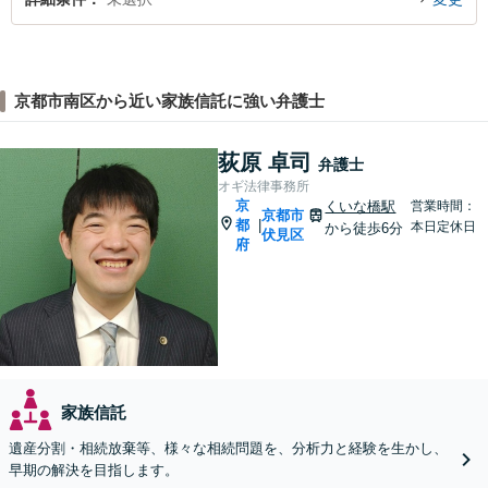
京都市南区から近い家族信託に強い弁護士
荻原 卓司
弁護士
オギ法律事務所
京
くいな橋駅
営業時間：
京都市
都
|
本日定休日
から徒歩6分
伏見区
府
家族信託
遺産分割・相続放棄等、様々な相続問題を、分析力と経験を生かし、
早期の解決を目指します。