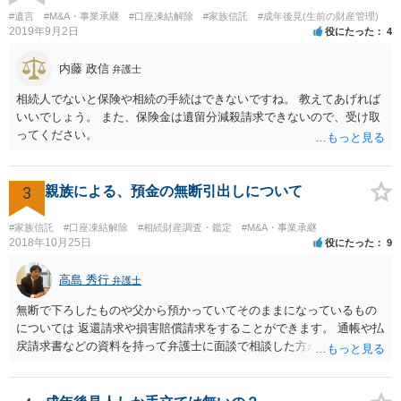
とを伺わせる事情をどれだけ積み重ねることが出来るか、というとこ
#遺言
#M&A・事業承継
#口座凍結解除
#家族信託
#成年後見(生前の財産管理)
ろとなります。 返済の事実や、返済を約束するメール等です。 金額の
2019年9月2日
役にたった
4
大きさや状況を考えると、一つ一つの問題を解決し、万が一に備えて
おく方が宜しいかと思います。 緊急という訳ではないかと思います
内藤 政信
弁護士
が、事前準備が早い方が有効な手段が増える傾向にありますので、早
相続人でないと保険や相続の手続はできないですね。 教えてあげれば
目に弁護士を入れられることを御検討頂くと良いかと思います。
いいでしょう。 また、保険金は遺留分減殺請求できないので、受け取
ってください。
3
親族による、預金の無断引出しについて
#家族信託
#口座凍結解除
#相続財産調査・鑑定
#M&A・事業承継
2018年10月25日
役にたった
9
高島 秀行
弁護士
無断で下ろしたものや父から預かっていてそのままになっているもの
については 返還請求や損害賠償請求をすることができます。 通帳や払
戻請求書などの資料を持って弁護士に面談で相談した方がよいと思い
ます。