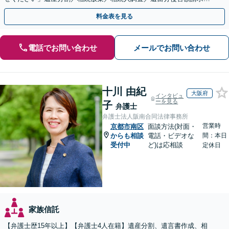
登記など【休日・夜間面談可】【分割払い対応】
料金表を見る
電話でお問い合わせ
メールでお問い合わせ
十川 由紀
大阪府
インタビュ
ーを見る
子
弁護士
弁護士法人阪南合同法律事務所
営業時
京都市南区
面談方法(対面・
からも相談
電話・ビデオな
間：本日
受付中
ど)は応相談
定休日
家族信託
【弁護士歴15年以上】【弁護士4人在籍】遺産分割、遺言書作成、相