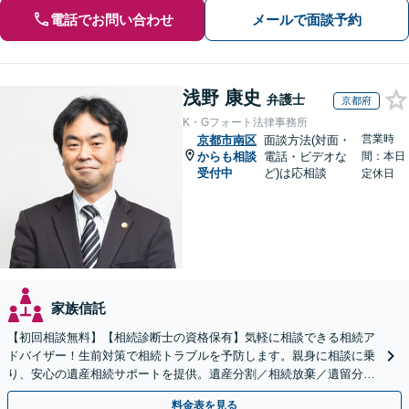
電話でお問い合わせ
メールで面談予約
浅野 康史
弁護士
京都府
K・Gフォート法律事務所
営業時
京都市南区
面談方法(対面・
からも相談
電話・ビデオな
間：本日
受付中
ど)は応相談
定休日
家族信託
【初回相談無料】【相続診断士の資格保有】気軽に相談できる相続ア
ドバイザー！生前対策で相続トラブルを予防します。親身に相談に乗
り、安心の遺産相続サポートを提供。遺産分割／相続放棄／遺留分も
お任せ！【出張サポート】【完全個室】【丸太町駅6分】
料金表を見る