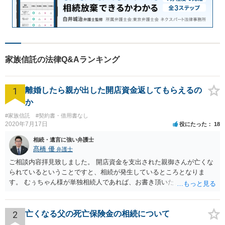
家族信託の法律Q&Aランキング
1
離婚したら親が出した開店資金返してもらえるの
か
#家族信託
#契約書・借用書なし
2020年7月17日
役にたった
18
相続・遺言に強い弁護士
髙橋 優
弁護士
ご相談内容拝見致しました。 開店資金を支出された親御さんが亡くな
られているということですと、相続が発生しているところとなりま
す。 むぅちゃん様が単独相続人であれば、お書き頂いたような方法で
ご主人に書面を書いてもらうことで対応は可能かと思います。 他にも
相続人おられるということであれば、他の相続人との協議が必要とな
るところです。 また、当該点とは別にご主人から貸付ではなく贈与で
2
亡くなる父の死亡保険金の相続について
あると主張される可能性がございます。 その場合には、貸付であるこ