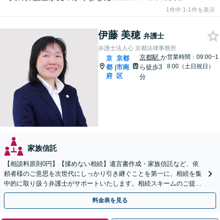
1件中 1-1件を表示
伊藤 美穂
弁護士
弁護士法人心 京都法律事務所
京都駅
か
営業時間：09:00~1
京
京都
8:00（土日祝日）
都
市南
ら徒歩3
|
府
区
分
家族信託
【相談料原則0円】【揉めない相続】遺言書作成・家族信託など、依
頼者様のご意思を次世代にしっかり引き継ぐことを第一に、相続を集
中的に取り扱う弁護士がサポートいたします。相続スキームのご提案
から遺言執行まで責任を持って対応させていただきます。
料金表を見る