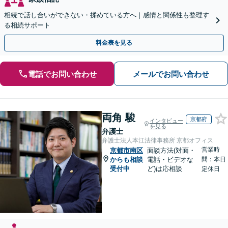
相続で話し合いができない・揉めている方へ｜感情と関係性も整理す
る相続サポート
料金表を見る
電話でお問い合わせ
メールでお問い合わせ
両角 駿
京都府
インタビュー
を見る
弁護士
弁護士法人本江法律事務所 京都オフィス
営業時
京都市南区
面談方法(対面・
からも相談
電話・ビデオな
間：本日
受付中
ど)は応相談
定休日