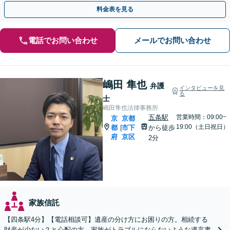
料金表を見る
電話でお問い合わせ
メールでお問い合わせ
嶋田 隼也
弁護
インタビューを見
る
士
嶋田隼也法律事務所
五条駅
営業時間：09:00~
京
京都
19:00（土日祝日）
都
市下
から徒歩
|
府
京区
2分
家族信託
【四条駅4分】【電話相談可】遺産の分け方にお困りの方。相続する
財産が少ない？と心配の方。家族がトラブルにならないような遺言書