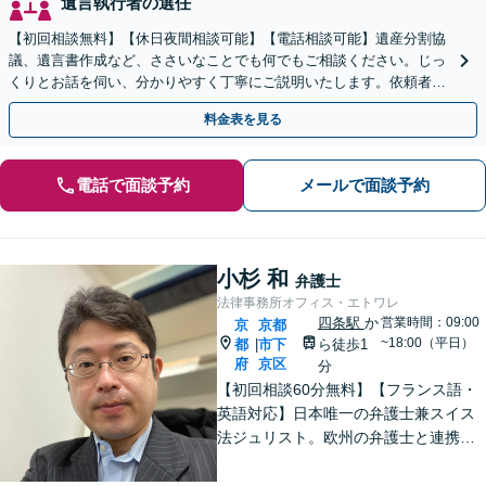
遺言執行者の選任
【初回相談無料】【休日夜間相談可能】【電話相談可能】遺産分割協
議、遺言書作成など、ささいなことでも何でもご相談ください。じっ
くりとお話を伺い、分かりやすく丁寧にご説明いたします。依頼者の
方の利益を最大化するために尽力いたします。
料金表を見る
電話で面談予約
メールで面談予約
小杉 和
弁護士
法律事務所オフィス・エトワレ
四条駅
か
営業時間：09:00
京
京都
~18:00（平日）
都
市下
ら徒歩1
|
府
京区
分
【初回相談60分無料】【フランス語・
英語対応】日本唯一の弁護士兼スイス
法ジュリスト。欧州の弁護士と連携し
クロスボーダーで支援。最後まで粘り
強く寄り添います！在欧州資産の引き