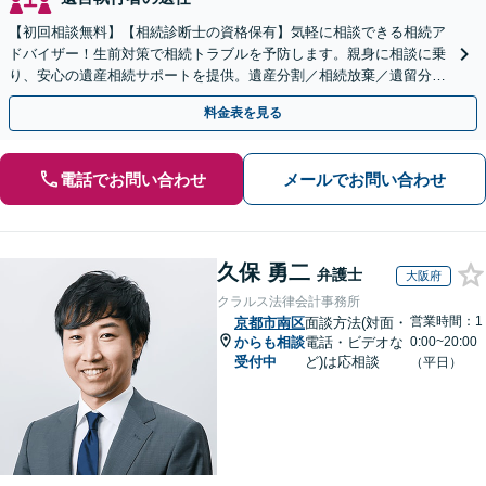
【初回相談無料】【相続診断士の資格保有】気軽に相談できる相続ア
ドバイザー！生前対策で相続トラブルを予防します。親身に相談に乗
り、安心の遺産相続サポートを提供。遺産分割／相続放棄／遺留分も
お任せ！【出張サポート】【完全個室】【丸太町駅6分】
料金表を見る
電話でお問い合わせ
メールでお問い合わせ
久保 勇二
弁護士
大阪府
クラルス法律会計事務所
営業時間：1
京都市南区
面談方法(対面・
からも相談
電話・ビデオな
0:00~20:00
受付中
ど)は応相談
（平日）