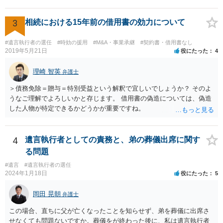
3
相続における15年前の借用書の効力について
#遺言執行者の選任
#時効の援用
#M&A・事業承継
#契約書・借用書なし
2019年5月21日
役にたった
4
理崎 智英
弁護士
＞債務免除＝贈与＝特別受益という解釈で宜しいでしょうか？ そのよ
うなご理解でよろしいかと存じます。 借用書の偽造については、偽造
した人物が特定できるかどうかが重要ですね。
4
遺言執行者としての責務と、弟の葬儀出席に関す
る問題
#遺言
#遺言執行者の選任
2024年1月18日
役にたった
5
岡田 晃朝
弁護士
この場合、直ちに父が亡くなったことを知らせず、弟を葬儀に出席さ
せなくても問題ないですか。葬儀をが終わった後に、私は遺言執行者