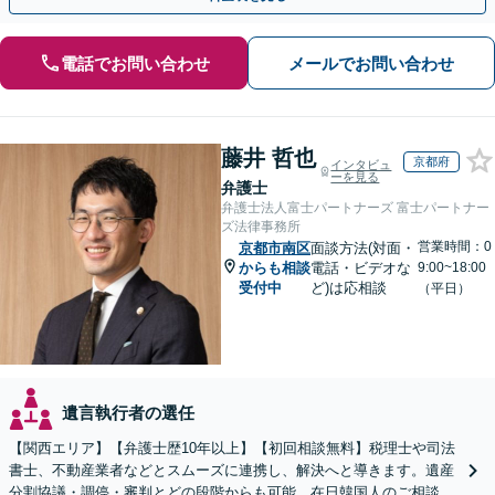
電話でお問い合わせ
メールでお問い合わせ
藤井 哲也
京都府
インタビュ
ーを見る
弁護士
弁護士法人富士パートナーズ 富士パートナー
ズ法律事務所
営業時間：0
京都市南区
面談方法(対面・
からも相談
電話・ビデオな
9:00~18:00
受付中
ど)は応相談
（平日）
遺言執行者の選任
【関西エリア】【弁護士歴10年以上】【初回相談無料】税理士や司法
書士、不動産業者などとスムーズに連携し、解決へと導きます。遺産
分割協議・調停・審判とどの段階からも可能。在日韓国人のご相談も