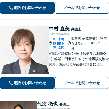
上げ／英仏日契約法務／ハーグ条約案
電話でお問い合わせ
メールでお問い合わせ
件などお任せ【WEB対応｜休日・夜間
相談可】
中村 直美
弁護士
七緒法律事務所
四条駅
か
営業時間：09:30
京
京都
~16:00（平日）
都
市下
ら徒歩5
|
府
京区
分
⭐️電話相談初回0円⭐️【法テラス利用O
K】離婚・刑事事件やその他示談交渉や
調停、訴訟などが必要な場合にはぜひ
ご相談ください。相談者さまに寄り添
い丁寧な対応「相談しやすい弁護士」
であることを心がけています【弁護士
電話でお問い合わせ
メールでお問い合わせ
歴15年以上】【四条烏丸5分】
代次 徹也
弁護士