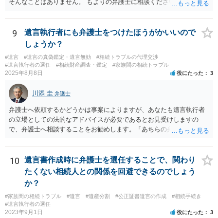
そんなことはありません。 もよりの弁護士に相談ください。
9
遺言執行者にも弁護士をつけたほうがかいいので
しょうか？
#遺言
#遺言の真偽鑑定・遺言無効
#相続トラブルの代理交渉
#遺言執行者の選任
#相続財産調査・鑑定
#家族間の相続トラブル
2025年8月8日
役にたった
3
川添 圭
弁護士
弁護士へ依頼するかどうかは事案によりますが、あなたも遺言執行者
の立場としての法的なアドバイスが必要であるとお見受けしますの
で、弁護士へ相談することをお勧めします。「あちらの弁護士」（元
嫁と娘の弁護士のことでしょうか）へ聴いても、自分に有利な主張や
誘導しかしてこないと思います。
10
遺言書作成時に弁護士を選任することで、関わり
たくない相続人との関係を回避できるのでしょう
か？
#家族間の相続トラブル
#遺言
#遺産分割
#公正証書遺言の作成
#相続手続き
#遺言執行者の選任
2023年9月1日
役にたった
3