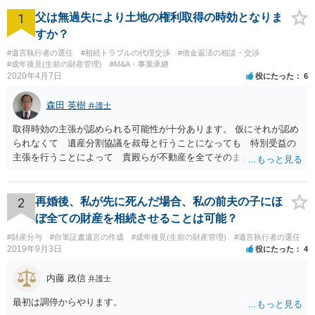
1
父は無過失により土地の権利取得の時効となりま
すか？
#遺言執行者の選任
#相続トラブルの代理交渉
#借金返済の相談・交渉
#成年後見(生前の財産管理)
#M&A・事業承継
2020年4月7日
役にたった
6
森田 英樹
弁護士
取得時効の主張が認められる可能性が十分あります。 仮にそれが認め
られなくて 遺産分割協議を叔母と行うことになっても 特別受益の
主張を行うことによって 貴殿らが不動産を全てそのまま取得できる
ことが可能でしょう。
2
再婚後、私が先に死んだ場合、私の前夫の子にほ
ぼ全ての財産を相続させることは可能？
#財産分与
#自筆証書遺言の作成
#成年後見(生前の財産管理)
#遺言執行者の選任
2019年9月3日
役にたった
4
内藤 政信
弁護士
最初は調停からやります。