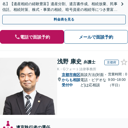
名】【遺産相続の経験豊富】遺産分割、遺言書作成、相続放棄、民事
信託、相続対策、株式・事業の相続、暗号資産の相続等につき豊富な
対応実績。【バリアフリー】【完全個室対応】
料金表を見る
電話で面談予約
メールで面談予約
浅野 康史
弁護士
京都府
K・Gフォート法律事務所
営業時間：0
京都市南区
面談方法(対面・
からも相談
電話・ビデオな
9:00~18:00
受付中
ど)は応相談
（平日）
遺言執行者の選任