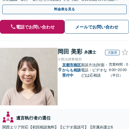
対応しております【休日・夜間相談可】
料金表を見る
電話でお問い合わせ
メールでお問い合わせ
岡田 美彩
弁護士
大阪府
小西法律事務所
営業時間：0
京都市南区
面談方法(対面・
からも相談
電話・ビデオな
9:00~20:00
受付中
ど)は応相談
（平日）
遺言執行者の選任
関西エリア対応【初回相談無料】【ビデオ面談可】【所属弁護士6