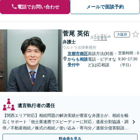
電話でお問い合わせ
メールで面談予約
菅尾 英佑
大阪府
インタビュ
ーを見る
弁護士
ウルトラ法律事務所
営業時間：0
京都市南区
面談方法(対面・
からも相談
電話・ビデオな
9:30~17:30
受付中
ど)は応相談
（平日）
遺言執行者の選任
【関西エリア対応】相続問題の解決実績が豊富な弁護士が、相続を幅
広くサポート「他士業連携でスピーディーに対応」遺産分割協議・調
停／不動産相続／株式の相続／使い込み・寄与分／遺留分侵害額請求
／相続放棄（借金の相続）／遺言書作成
料金表を見る