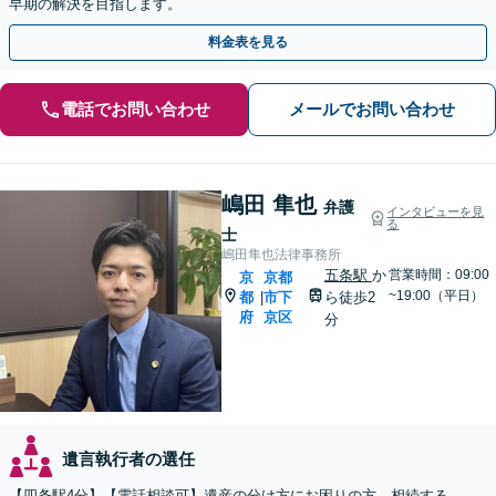
早期の解決を目指します。
料金表を見る
電話でお問い合わせ
メールでお問い合わせ
嶋田 隼也
弁護
インタビューを見
る
士
嶋田隼也法律事務所
五条駅
か
営業時間：09:00
京
京都
~19:00（平日）
都
市下
ら徒歩2
|
府
京区
分
遺言執行者の選任
【四条駅4分】【電話相談可】遺産の分け方にお困りの方。相続する