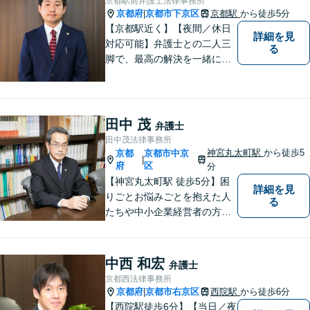
京都駅前弁護士法律事務所
京都府
京都市下京区
京都駅
から徒歩5分
|
【京都駅近く】【夜間／休日
詳細を見
対応可能】弁護士との二人三
る
脚で、最高の解決を一緒に目
指しましょう。刑事事件／交
通事故／離婚問題／借金問題
／相続問題など、幅広く対応
可能です。【地域に根ざした
田中 茂
弁護士
弁護士】まずは当事務所の無
田中茂法律事務所
料法律相談をご体験くださ
神宮丸太町駅
から徒歩5
京都
京都市中京
|
い。
府
区
分
【神宮丸太町駅 徒歩5分】困
詳細を見
りごとお悩みごとを抱えた人
る
たちや中小企業経営者の方々
に寄り添い、迅速、的確、丁
寧をモットーとして全力でそ
の解決にあたります。どんな
中西 和宏
弁護士
に困難でも、常に明るく、前
京都西法律事務所
向きな気持ちをもって、ご依
京都府
京都市右京区
西院駅
から徒歩6分
|
頼者様とともにより良い解決
【西院駅徒歩6分】【当日／夜