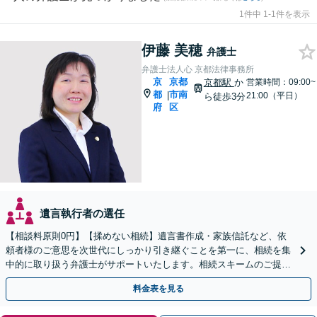
1件中 1-1件を表示
伊藤 美穂
弁護士
弁護士法人心 京都法律事務所
京
京都
京都駅
か
営業時間：09:00~
都
市南
|
21:00（平日）
ら徒歩3分
府
区
遺言執行者の選任
【相談料原則0円】【揉めない相続】遺言書作成・家族信託など、依
頼者様のご意思を次世代にしっかり引き継ぐことを第一に、相続を集
中的に取り扱う弁護士がサポートいたします。相続スキームのご提案
から遺言執行まで責任を持って対応させていただきます。
料金表を見る