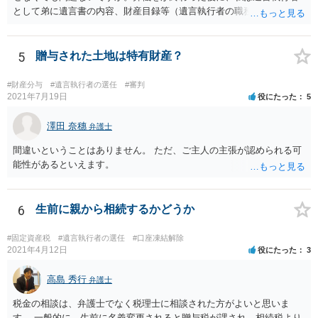
として弟に遺言書の内容、財産目録等（遺言執行者の職務）を知らせ
ればよいですか。 葬儀は喪主が主催する行事ですから、誰を参加させ
るかは喪主の自由です。 呼ばなくてもかまいません。 そもそも、そう
いう法律関係にありません。 遺言の内容と遺産の総額の通知、公正証
5
贈与された土地は特有財産？
書でない場合は遺言の検認については、執行者に通知義務があるの
で、対応しましょう。 そのあとは遺留分の請求などがあればそれへの
#財産分与
#遺言執行者の選任
#審判
対応となるでしょう。
2021年7月19日
役にたった
5
澤田 奈穗
弁護士
間違いということはありません。 ただ、ご主人の主張が認められる可
能性があるといえます。
6
生前に親から相続するかどうか
#固定資産税
#遺言執行者の選任
#口座凍結解除
2021年4月12日
役にたった
3
高島 秀行
弁護士
税金の相談は、弁護士でなく税理士に相談された方がよいと思いま
す。 一般的に、生前に名義変更されると贈与税が課され、相続税より