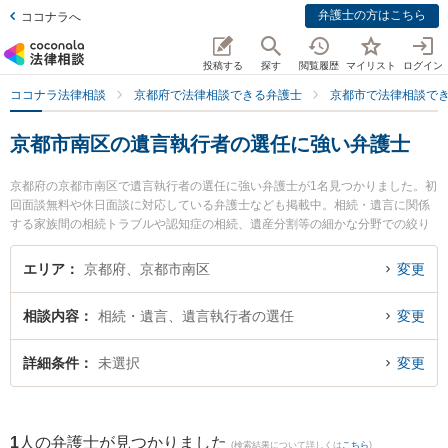
弁護士の方はこちら
ココナラへ
投稿する
探す
閲覧履歴
マイリスト
ログイン
ココナラ法律相談
京都府で法律相談できる弁護士
京都市で法律相談で
京都市南区の遺言執行者の選任に強い弁護士
京都府の京都市南区で遺言執行者の選任に強い弁護士が1名見つかりました。初
回面談無料や休日面談に対応している弁護士なども掲載中。相続・遺言に関係
する家族間の相続トラブルや認知症の相続、遺産分割等の細かな分野での絞り
込み検索もでき便利です。特に弁護士法人心 京都法律事務所の伊藤 美穂弁護士
のプロフィール情報や弁護士費用、強みなどが注目されています。『京都市南
エリア
京都府、京都市南区
変更
区で土日や夜間に発生した遺言執行者の選任のトラブルを今すぐに弁護士に相
談したい』『遺言執行者の選任のトラブル解決の実績豊富な近くの弁護士を検
相談内容
相続・遺言、遺言執行者の選任
変更
索したい』『初回相談無料で遺言執行者の選任を法律相談できる京都市南区内
の弁護士に相談予約したい』などでお困りの相談者さんにおすすめです。
詳細条件
未選択
変更
1
人の弁護士が見つかりました
(検索結果について詳しくは
こちら
)