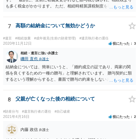
も多く税金がかかります。 ただ、相続時精算課税制度を取れば、実質
的に相続税と同等の税金で済む可能性があります。 実際に税理士にど
ういう場合にどれくらい税金がかかるか計算してもらって どういう方
針を取るか決められたらよいと思います。
7
高額の結納金について無効かどうか
#遺言
#相続放棄
#成年後見(生前の財産管理)
#遺言執行者の選任
2020年11月12日
役にたった
3
相続・遺言に強い弁護士
磯田 直也
弁護士
結納金については、簡単にいうと、「婚約成立の証であり、両家の関
係を良くするための一種の贈与」と理解されています。 贈与契約に類
するという理解からすると、書面で贈与の約束をしないと相手方は支
払いを請求できません。 反面、実際に支払ったあとから返金を求める
ことは困難です。 くれぐれも今後お気をつけください。 弁護士に対応
を依頼されるのも悪くはありませんが、感情的な理由が強いと思いま
8
父親が亡くなった後の相続について
すので法的観点から説得を試みても解決は難しいように思います。
#財産分与
#遺言執行者の選任
#自己破産
2021年4月16日
役にたった
2
内藤 政信
弁護士