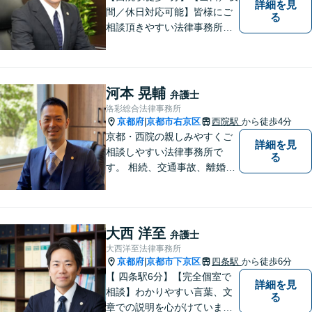
詳細を見
を目指します。
間／休日対応可能】皆様にご
る
相談頂きやすい法律事務所を
目指します。交通事故／借金
問題／相続問題／離婚問題な
ど、幅広い法律トラブルに対
応可能。【法テラス利用可】
河本 晃輔
弁護士
ご相談者様に寄り添って対
洛彩総合法律事務所
応。お悩みの方はお気軽にご
京都府
京都市右京区
西院駅
から徒歩4分
|
相談ください。
京都・西院の親しみやすくご
詳細を見
相談しやすい法律事務所で
る
す。 相続、交通事故、離婚、
不動産、債務整理などに幅広
くご対応しています。
大西 洋至
弁護士
大西洋至法律事務所
京都府
京都市下京区
四条駅
から徒歩6分
|
【 四条駅6分】【完全個室で
詳細を見
相談】わかりやすい言葉、文
る
章での説明を心がけていま