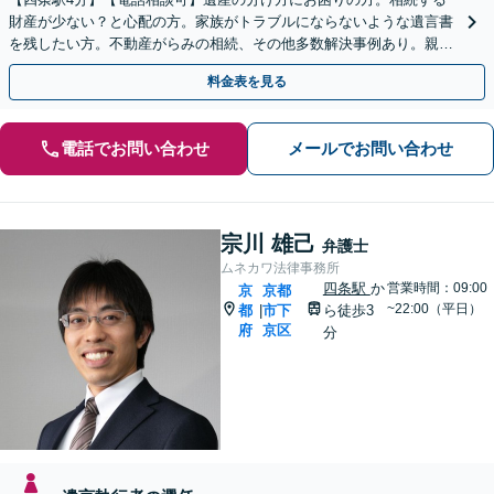
財産が少ない？と心配の方。家族がトラブルにならないような遺言書
を残したい方。不動産がらみの相続、その他多数解決事例あり。親身
に対応します【夜間・休日面談】【初回相談無料】
料金表を見る
電話でお問い合わせ
メールでお問い合わせ
宗川 雄己
弁護士
ムネカワ法律事務所
四条駅
か
営業時間：09:00
京
京都
~22:00（平日）
都
市下
ら徒歩3
|
府
京区
分