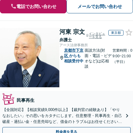
電話でお問い合わせ
メールでお問い合わせ
河東 宗文
東京都
インタビュ
ーを見る
弁護士
アース法律事務所
京都市下京
面談方法(対
営業時間：0
区
からも
面・電話・ビデ
9:00~21:00
相談受付中
オなど)は応相
（平日）
談
民事再生
【全国対応】【相談実績9,000件以上】【裁判官の経験あり】「やり
なおしたい」その思いをカタチにします。任意整理・民事再生・自己
破産・過払い金・任意売却など、借金のトラブルはお任せください。
【初回相談無料】【全国対応可能】
料金表を見る