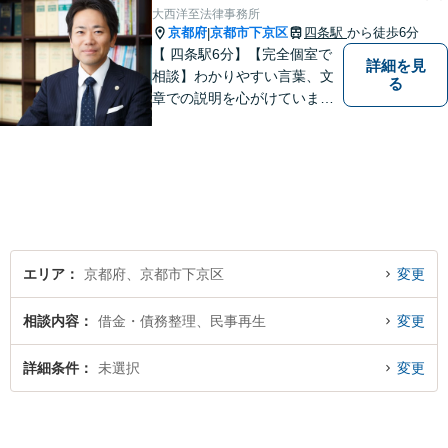
弁護士】まずは当事務所の無
大西洋至法律事務所
料法律相談をご体験くださ
京都府
京都市下京区
四条駅
から徒歩6分
|
い。
【 四条駅6分】【完全個室で
詳細を見
相談】わかりやすい言葉、文
る
章での説明を心がけていま
す。相談内容が明確な方はも
ちろんのこと、漠然と不安を
抱えている方も、まずは、お
気軽にご相談下さい。
エリア
京都府、京都市下京区
変更
相談内容
借金・債務整理、民事再生
変更
詳細条件
未選択
変更