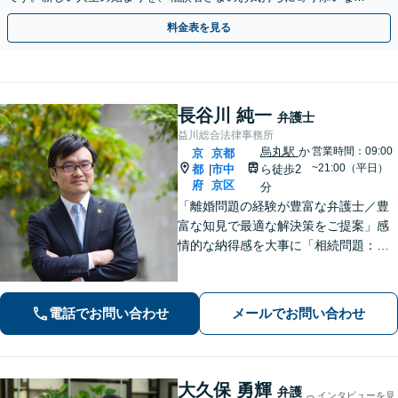
らサポートします【初回相談無料】【法テラス利用可】
料金表を見る
長谷川 純一
弁護士
益川総合法律事務所
烏丸駅
か
営業時間：09:00
京
京都
~21:00（平日）
都
市中
ら徒歩2
|
府
京区
分
「離婚問題の経験が豊富な弁護士／豊
富な知見で最適な解決策をご提案」感
情的な納得感を大事に「相続問題：親
族間で揉めたくない」という不安に寄
り添う。相続人同士の関係にも配慮
し、きめ細やかに対応【夜間面談あ
電話でお問い合わせ
メールでお問い合わせ
り】
大久保 勇輝
弁護
インタビューを見