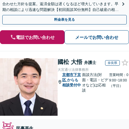
合わせた方針を提案。返済金額は遅くなるほど増大していきます。早
期の相談により迅速な問題解決【初回面談30分無料】自己破産の相談
や、自宅や愛車を残したい方もお任せください。
料金表を見る
電話でお問い合わせ
メールでお問い合わせ
國松 大悟
弁護士
奈良県
大宮通り法律事務所
京都市下京
面談方法(対
営業時間：0
区
からも
面・電話・ビデ
9:00~18:00
相談受付中
オなど)は応相
（平日）
談
民事再生