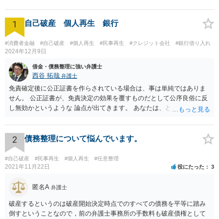
1
自己破産 個人再生 銀行
#消費者金融
#自己破産
#個人再生
#民事再生
#クレジット会社
#銀行借り入れ
2024年12月9日
借金・債務整理に強い弁護士
西谷 拓哉
弁護士
免責確定後に公正証書を作らされている場合は、事は単純ではありま
せん。 公正証書が、免責決定の効果を覆すものだとして公序良俗に反
し無効かというような 論点が出てきます。 あなたは、どこかできちん
と一度、法律相談や、前回の弁護士の事件処理について相談する機会
を設けてもらう必要が高いと思います。 ネットで広告を出しているよ
うな法律事務所だと、またまずい処理をする法律事務所に相談してし
2
債務整理について悩んでいます。
まう恐れがあるので まずは、下記のURLを参考に、弁護士会が設置・
開催している、債務整理等の相談を受けて今回の一連の流れを踏まえ
#自己破産
#民事再生
#個人再生
#任意整理
て相談されることをお勧め致します。 https://www.horitsu-sodan.jp/so
2021年11月22日
役にたった
3
udan/syakkin.html
匿名A
弁護士
破産するというのは破産開始決定時点でのすべての債務を平等に踏み
倒すということなので，前の弁護士事務所の手数料も破産債権として