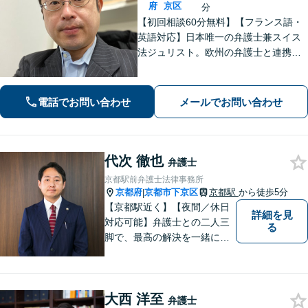
府
京区
分
【初回相談60分無料】【フランス語・
英語対応】日本唯一の弁護士兼スイス
法ジュリスト。欧州の弁護士と連携し
クロスボーダーで支援。最後まで粘り
強く寄り添います！在欧州資産の引き
上げ／英仏日契約法務／ハーグ条約案
電話でお問い合わせ
メールでお問い合わせ
件などお任せ【WEB対応｜休日・夜間
相談可】
代次 徹也
弁護士
京都駅前弁護士法律事務所
京都府
京都市下京区
京都駅
から徒歩5分
|
【京都駅近く】【夜間／休日
詳細を見
対応可能】弁護士との二人三
る
脚で、最高の解決を一緒に目
指しましょう。刑事事件／交
通事故／離婚問題／借金問題
／相続問題など、幅広く対応
大西 洋至
可能です。【地域に根ざした
弁護士