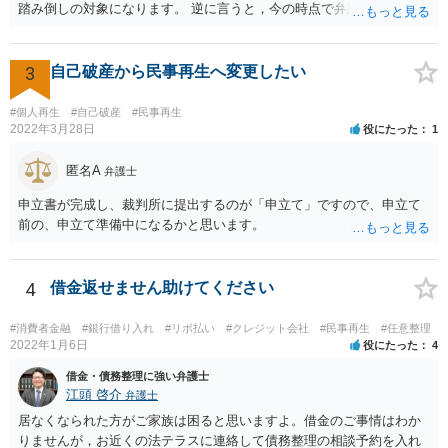
踏み倒しの対象になります。 逆に言うと，今の時点で弁護士手数料を
払うと「偏頗弁済（不公平な弁済）」として破産手続きの中で問題に
なるので，方針が決まるまでは支払わない方がいいでしょう。 費用は
法テラスを利用できるなら分割払いができるはずですが，収入や資力
3
自己破産から民事再生へ変更したい
が一定以上だと利用できません。 また，破産にあたって破産管財人と
いうのが付く管財事件になる可能性もありますので，その場合は予納
#個人再生
#自己破産
#民事再生
金という管財人に係る費用（20万円が目安）を別途裁判所に払い込む
2022年3月28日
役にたった
1
必要がありますが，予納金は法テラスが立て替えてくれないので，自
分で用立てる必要があります。
匿名A
弁護士
申立書が完成し、裁判所に提出するのが「申立て」ですので、申立て
前の、申立て準備中になるかと思います。
4
借金返せません助けてください
#消費者金融
#銀行借り入れ
#リボ払い
#クレジット会社
#民事再生
#任意整理
2022年1月6日
役にたった
4
借金・債務整理に強い弁護士
江頭 啓介
弁護士
居なくなられた方がご家族は困ると思いますよ。借金のご事情はわか
りませんが，お近くの法テラスに連絡して債務整理の相談予約を入れ