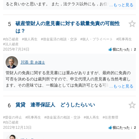
ると良いかと思います。 また，法テラス以外にも，お住いの都道府県
弁護士会でも相談窓口があると思いますので，インターネットで検索
してみてください。
5
破産管財人の意見書に対する裁量免責の可能性
は？
#自己破産
#個人再生
#借金返済の相談・交渉
#個人・プライベート
#民事再生
#法人破産
2025年7月24日
役にたった
2
川添 圭
弁護士
管財人の免責に関する意見書には重みがありますが、最終的に免責の
可否を決めるのは裁判所ですので、申立代理人の意見書も当然考慮し
ます。その意味では、一般論としては免責許可となる可能性が全くな
いとはいえないでしょう。ただ、本件で裁量免責の可能性がどの程度
あるのかといった個別事案の問題については、詳しい情報がないため
回答できません。最も事情をよく知っているのは申立代理人だと思い
6
賃貸 連帯保証人 どうしたらいい
ますので、申立代理人から見通しを聞き、あとは代理人を信じましょ
う。
#督促の停止
#民事再生
#借金返済の相談・交渉
#個人再生
#任意整理
#自己破産
2022年12月13日
役にたった
2