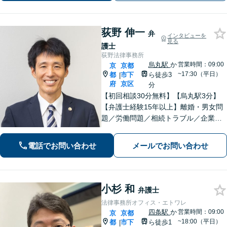
ラインなら全国対応可【夜間・休日面
談】
荻野 伸一
弁
インタビューを
見る
護士
荻野法律事務所
烏丸駅
か
営業時間：09:00
京
京都
~17:30（平日）
都
市下
ら徒歩3
|
府
京区
分
【初回相談30分無料】【烏丸駅3分】
【弁護士経験15年以上】離婚・男女問
題／労働問題／相続トラブル／企業法
務など実績多数あり。丁寧なコミュニ
ケーションで、納得感のある解決を目
電話でお問い合わせ
メールでお問い合わせ
指します【宗教法人法務／医療法務も
ご相談ください】【Web面談可】
小杉 和
弁護士
法律事務所オフィス・エトワレ
四条駅
か
営業時間：09:00
京
京都
~18:00（平日）
都
市下
ら徒歩1
|