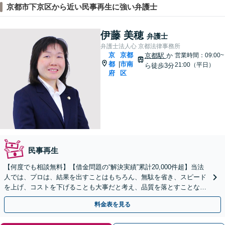
京都市下京区から近い民事再生に強い弁護士
伊藤 美穂
弁護士
弁護士法人心 京都法律事務所
京
京都
京都駅
か
営業時間：09:00~
都
市南
|
21:00（平日）
ら徒歩3分
府
区
民事再生
【何度でも相談無料】【借金問題の“解決実績”累計20,000件超】当法
人では、プロは、結果を出すことはもちろん、無駄を省き、スピード
を上げ、コストを下げることも大事だと考え、品質を落とすことな
く、費用を可能な限り安くすることにこだわります。
料金表を見る