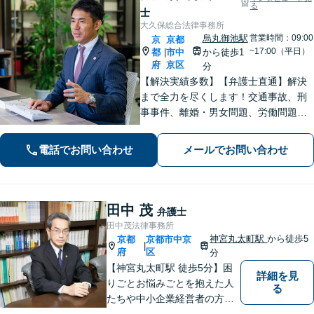
る
士
大久保総合法律事務所
烏丸御池駅
営業時間：09:00
京
京都
~17:00（平日）
都
市中
から徒歩1
|
府
京区
分
【解決実績多数】【弁護士直通】解決
まで全力を尽くします！交通事故、刑
事事件、離婚・男女問題、労働問題、
遺産相続、債務整理等のお悩みについ
てはお任せください。【子連れ対応
電話でお問い合わせ
メールでお問い合わせ
可】【土日夜間対応】
田中 茂
弁護士
田中茂法律事務所
神宮丸太町駅
から徒歩5
京都
京都市中京
|
府
区
分
【神宮丸太町駅 徒歩5分】困
詳細を見
りごとお悩みごとを抱えた人
る
たちや中小企業経営者の方々
に寄り添い、迅速、的確、丁