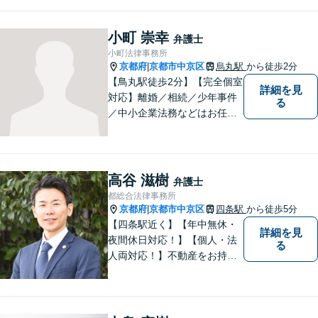
寧をモットーとして全力でそ
の解決にあたります。どんな
小町 崇幸
弁護士
に困難でも、常に明るく、前
小町法律事務所
向きな気持ちをもって、ご依
京都府
京都市中京区
烏丸駅
から徒歩2分
|
頼者様とともにより良い解決
【鳥丸駅徒歩2分】【完全個室
詳細を見
を目指します。
対応】離婚／相続／少年事件
る
／中小企業法務などはお任せ
ください。相談者様の状況を
的確に把握し、個々に寄り添
った対応をいたします。まず
はお気軽にご相談ください！
高谷 滋樹
弁護士
【近隣駐車場あり】
都総合法律事務所
京都府
京都市中京区
四条駅
から徒歩5分
|
【四条駅近く】【年中無休・
詳細を見
夜間休日対応！】【個人・法
る
人両対応！】不動産をお持ち
の方も、宅建資格者の弊所に
御相談ください！【LINE・Zo
om・オンライン相談に対応】
【24時間予約受付】【出張相