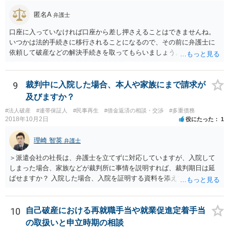
匿名A
弁護士
口座に入っていなければ口座から差し押さえることはできませんね。
いつかは法的手続きに移行されることになるので、その前に弁護士に
依頼して破産などの解決手続きを取ってもらいましょう。
9
裁判中に入院した場合、本人や家族にまで請求が
及びますか？
#法人破産
#連帯保証人
#民事再生
#借金返済の相談・交渉
#多重債務
2018年10月2日
役にたった
1
理崎 智英
弁護士
＞派遣会社の社長は、弁護士を立てずに対応していますが、入院して
しまった場合、家族などが裁判所に事情を説明すれば、裁判期日は延
ばせますか？ 入院した場合、入院を証明する資料を添えて、裁判所に
対して期日変更の上申をすれば良いと思います。 ＞口がきけず、字も
書けない、意識が無い場合など、弁護士ではなく家族などの代理人が
裁判延期を申請できますか？ ご家族であっても訴訟代理権はありませ
10
自己破産における再就職手当や就業促進定着手当
んので、ご本人に代わって裁判延期の申請することは出来ません。た
の取扱いと申立時期の相談