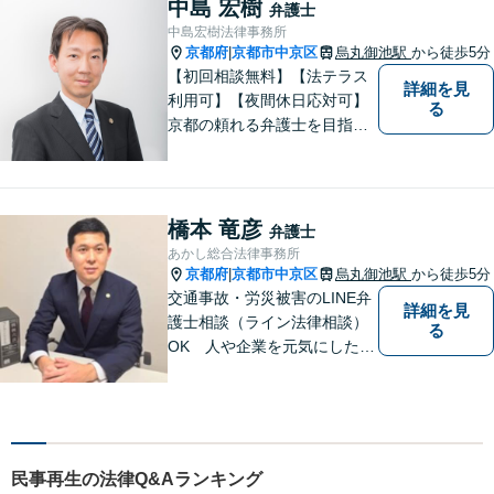
中島 宏樹
弁護士
談可能】【弁護士保険（特
中島宏樹法律事務所
約）全社対応いたします】
京都府
京都市中京区
烏丸御池駅
から徒歩5分
|
【初回相談無料】【法テラス
詳細を見
利用可】【夜間休日応対可】
る
京都の頼れる弁護士を目指し
ています。目線は低く、志は
高くをモットーに豊富な知識
と経験であなたの声を形にし
ます。
橋本 竜彦
弁護士
あかし総合法律事務所
京都府
京都市中京区
烏丸御池駅
から徒歩5分
|
交通事故・労災被害のLINE弁
詳細を見
護士相談（ライン法律相談）
る
OK 人や企業を元気にした
い、そんな思いで弁護士を志
しました。目の前の依頼者に
とって一番妥当な解決策を見
出すことを心がけています。
民事再生の法律Q&Aランキング