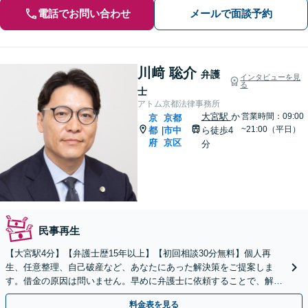
電話でお問い合わせ
メールで面談予約
川﨑 聡介
弁護
インタビューを見
る
士
アトム京都法律事務所
大宮駅
か
営業時間：09:00
京
京都
~21:00（平日）
都
市中
ら徒歩4
|
府
京区
分
民事再生
【大宮駅4分】【弁護士歴15年以上】【初回相談30分無料】個人再
生、任意整理、自己破産など、あなたにあった解決策をご提案しま
す。借金の原因は問いません。早めに弁護士に依頼することで、解決
できる可能性が高まります。ぜひご相談ください。
料金表を見る