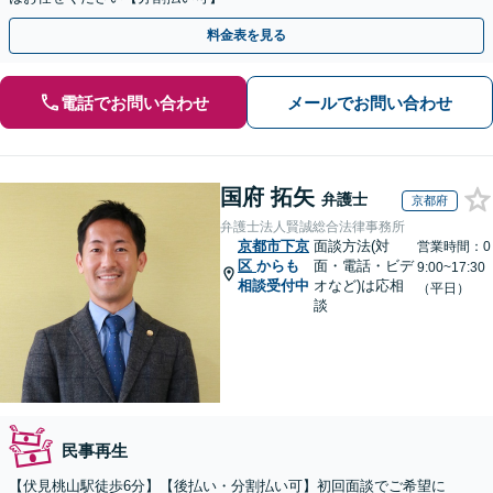
料金表を見る
電話でお問い合わせ
メールでお問い合わせ
国府 拓矢
弁護士
京都府
弁護士法人賢誠総合法律事務所
京都市下京
面談方法(対
営業時間：0
区
からも
面・電話・ビデ
9:00~17:30
相談受付中
オなど)は応相
（平日）
談
民事再生
【伏見桃山駅徒歩6分】【後払い・分割払い可】初回面談でご希望に