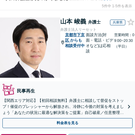
5件中 1-5件を表示
山本 峻義
弁護士
兵庫県
弁護士法人リーセット
京都市下京
面談方法(対
営業時間：0
区
からも
面・電話・ビデ
9:00~20:30
相談受付中
オなど)は応相
（平日）
談
民事再生
【関西エリア対応】【初回相談無料】弁護士に相談して督促をストッ
プ！催促のプレッシャーから解放され、冷静に今後の対策を考えまし
ょう「あなたの状況に最適な解決策をご提案」自己破産／任意整理／
個人再生／時効の援用／過払い金請求【休日・夜間相談可】
料金表を見る