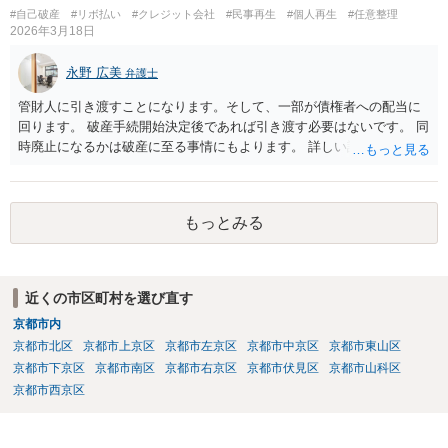
だ、事実上、裁判所に対して事情を説明すれば、裁判手続は中止され
#自己破産
#リボ払い
#クレジット会社
#民事再生
#個人再生
#任意整理
ると思います。 ＞本人が出廷できないことを理由に、財産の差し押さ
2026年3月18日
えなどされることはございますでしょうか？ ご本人の状態が回復する
までの間は裁判が中止されるでしょうから、そのような心配はないと
永野 広美
弁護士
思います。
管財人に引き渡すことになります。そして、一部が債権者への配当に
回ります。 破産手続開始決定後であれば引き渡す必要はないです。 同
時廃止になるかは破産に至る事情にもよります。 詳しい話はお問い合
わせください。
もっとみる
近くの市区町村を選び直す
京都市内
京都市北区
京都市上京区
京都市左京区
京都市中京区
京都市東山区
京都市下京区
京都市南区
京都市右京区
京都市伏見区
京都市山科区
京都市西京区