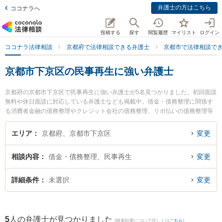
弁護士の方はこちら
ココナラへ
投稿する
探す
閲覧履歴
マイリスト
ログイン
ココナラ法律相談
京都府で法律相談できる弁護士
京都市で法律相談で
京都市下京区の民事再生に強い弁護士
京都府の京都市下京区で民事再生に強い弁護士が5名見つかりました。初回面談
無料や休日面談に対応している弁護士なども掲載中。借金・債務整理に関係す
る消費者金融の債務整理やクレジット会社の債務整理、リボ払いの債務整理等
の細かな分野での絞り込み検索もでき便利です。特に嶋田隼也法律事務所の嶋
田 隼也弁護士や荻野法律事務所の荻野 伸一弁護士、法律事務所オフィス・エト
エリア
京都府、京都市下京区
変更
ワレの小杉 和弁護士のプロフィール情報や弁護士費用、強みなどが注目されて
います。『京都市下京区で土日や夜間に発生した民事再生のトラブルを今すぐ
相談内容
借金・債務整理、民事再生
変更
に弁護士に相談したい』『民事再生のトラブル解決の実績豊富な近くの弁護士
を検索したい』『初回相談無料で民事再生を法律相談できる京都市下京区内の
弁護士に相談予約したい』などでお困りの相談者さんにおすすめです。
詳細条件
未選択
変更
5
人の弁護士が見つかりました
(検索結果について詳しくは
こちら
)