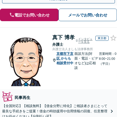
電話でお問い合わせ
メールでお問い合わせ
真下 博孝
東京都
インタビュ
ーを見る
弁護士
弁護士法人ましも法律事務所
京都市下京
面談方法(対
営業時間：0
区
からも
面・電話・ビデ
8:00~21:00
相談受付中
オなど)は応相
（平日）
談
民事再生
【全国対応】【相談無料】【借金分野に特化】ご相談者さまにとって
最良な手続きをご提案！借金の時効援用や信用情報の回復、任意整理
はお任せください【分割払い可】