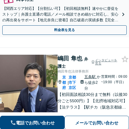
【関西エリア対応】【分割払い可】【初回相談無料】速やかに督促を
ストップ｜弁護士直通の電話／メール相談できめ細かに対応し、安心
の再出発をサポート【地元奈良に密着】自己破産の実績多数【完全個
室】
料金表を見る
嶋田 隼也
弁
インタビューを
見る
護士
嶋田隼也法律事務所
五条駅
か
営業時間：09:00
京
京都
~19:00（平日）
都
市下
ら徒歩2
|
府
京区
分
【初回面談相談30分まで無料（以後30
分ごと5500円）】【北摂地域対応可】
【法テラス】【駅チカ（阪急京都線烏
丸駅・京都市営地下鉄四条駅５番出口
徒歩４分、地下鉄五条駅１番出口徒歩
電話でお問い合わせ
メールでお問い合わせ
２分】丁寧にわかりやすく説明。オン