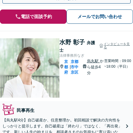
電話で面談予約
メールでお問い合わせ
水野 彰子
弁護
インタビューを見
る
士
法律事務所なぎ
烏丸駅
か
営業時間：09:00
京
京都
~18:00（平日）
都
市中
ら徒歩4
|
府
京区
分
民事再生
【烏丸駅4分】自己破産か、任意整理か。初回相談で解決の方向性を
しっかりと提示します。自己破産は「終わり」ではなく、「再出発」
です。新しい人生の始まりを、相談者さまのお気持ちに寄り添いなが