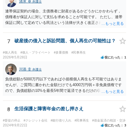
清水 卓
弁護士
連帯保証契約の場合、主債務者に財産があるかどうかにかかわらず，
債権者が保証人に対して支払を求めることが可能です。 ただし、連帯
保証に関して定めている民法という法律が大きく改正され、2020年4月
1日から、保証に関する民法のルールが大きく変わっています。 あな
たが連帯保証人になった時期は、この民法改正後の可能性がありま
す。 そのため、連帯保証人になった際に締結した（署名や捺印をし
7
破産後の借入と訴訟問題、個人再生の可能性は？
た）契約書がお手もとにある場合には、その契約書を持参の上、お住
まいの地域の弁護士に直接相談し、適切なアドバイスを受けてみるこ
#個人再生
#個人・プライベート
#多重債務
#民事再生
とをご検討下さい（改正民法が適用される事案の場合、参考のパンフ
2026年5月28日
役にたった
1
レットに記載されているように、極度額（上限額）の定めのない個人
の根保証契約にあたり、無効となる可能性もあります）。 なお、手
川添 圭
弁護士
もとに契約書がない場合には、相手の弁護士に、あなたが連帯保証人
負債総額が5000万円以下であれば小規模個人再生も不可能ではありま
と記載されている契約書のコピーの提供を求めてみましょう。 （参
せんが、ご質問に書かれた金額だけでも4000万円弱＋非免責債権です
考）民法改正のパンフレット（保証乃ルール）法務省 https://www.moj.
ので、負債総額の10%を最長5年間で返済できるだけの収入があるのか
go.jp/content/001254262.pdf
どうか、そして（小規模個人再生なので）債権者の書面決議の要件を
クリアできるか（具体的には負債総額の過半数を占める債権者がいる
かどうか、債権者が力を合わせて不同意に持っていく可能性がないか
8
生活保護と障害年金の差し押さえ
どうか）が問題でしょう。公開の相談では詳しい事情がわかりません
ので、弁護士へ直接相談した方がよいと思います。
#督促の停止
#クレジット会社
#銀行借り入れ
#民事再生
#借金返済の相談・交渉
2024年9月22日
役にたった
3