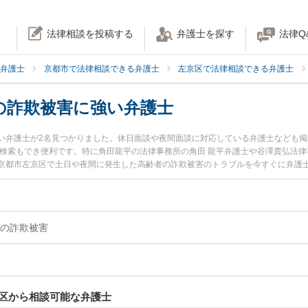
法律相談を投稿する
弁護士を探す
法律Q
弁護士
京都市で法律相談できる弁護士
左京区で法律相談できる弁護士
の詐欺被害に強い弁護士
い弁護士が2名見つかりました。休日面談や夜間面談に対応している弁護士なども
み検索もでき便利です。特に角田龍平の法律事務所の角田 龍平弁護士や谷澤貴弘法律
京都市左京区で土日や夜間に発生した高齢者の詐欺被害のトラブルを今すぐに弁護
『初回相談無料で高齢者の詐欺被害を法律相談できる京都市左京区内の弁護士に相
の詐欺被害
区から相談可能な弁護士