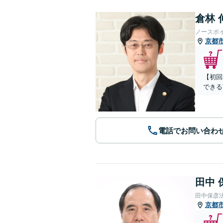
倉林 
ノースポ
京都
【初回
できる
電話でお問い合わ
田中 
田中保彦
京都