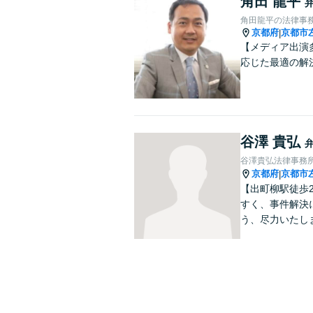
角田 龍平
角田龍平の法律事
京都府
京都市
|
【メディア出演
応じた最適の解
谷澤 貴弘
谷澤貴弘法律事務
京都府
京都市
|
【出町柳駅徒歩
すく、事件解決
う、尽力いたし