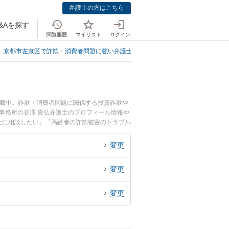
弁護士の方はこちら
&Aを探す
閲覧履歴
マイリスト
ログイン
京都市左京区で詐欺・消費者問題に強い弁護士
京都市左京区で高齢者の詐欺
掲載中。詐欺・消費者問題に関係する投資詐欺や
事務所の谷澤 貴弘弁護士のプロフィール情報や
士に相談したい』『高齢者の詐欺被害のトラブル
談予約したい』などでお困りの相談者さんにおす
変更
変更
変更