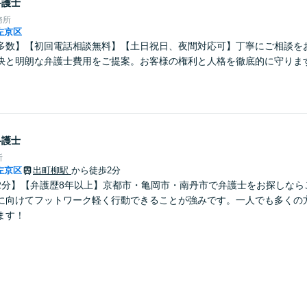
弁護士
務所
左京区
多数】【初回電話相談無料】【土日祝日、夜間対応可】丁寧にご相談を
決と明朗な弁護士費用をご提案。お客様の権利と人格を徹底的に守りま
弁護士
所
左京区
出町柳駅
から徒歩2分
2分】【弁護歴8年以上】京都市・亀岡市・南丹市で弁護士をお探しなら
に向けてフットワーク軽く行動できることが強みです。一人でも多くの
ます！