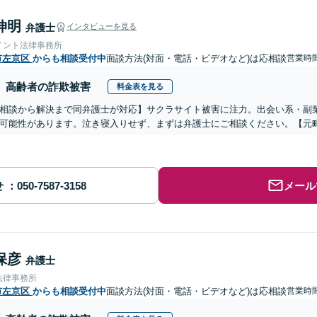
伸明
弁護士
インタビューを見る
イント法律事務所
市左京区
からも相談受付中
面談方法(対面・電話・ビデオなど)は応相談
営業時間
高齢者の詐欺被害
料金表を見る
相談から解決まで同弁護士が対応】サクラサイト被害に注力。出会い系・副
可能性があります。泣き寝入りせず、まずは弁護士にご相談ください。【元
せ
メール
保彦
弁護士
法律事務所
市左京区
からも相談受付中
面談方法(対面・電話・ビデオなど)は応相談
営業時