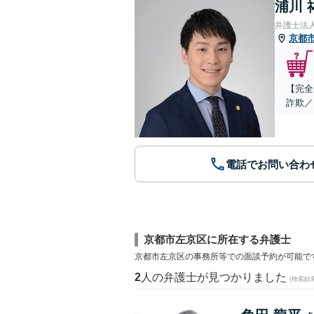
浦川 
弁護士法
京都
【完全
詐欺／
電話でお問い合わ
京都市左京区に所在する弁護士
京都市左京区の事務所等での面談予約が可能で
2
人の弁護士が見つかりました
(検索結