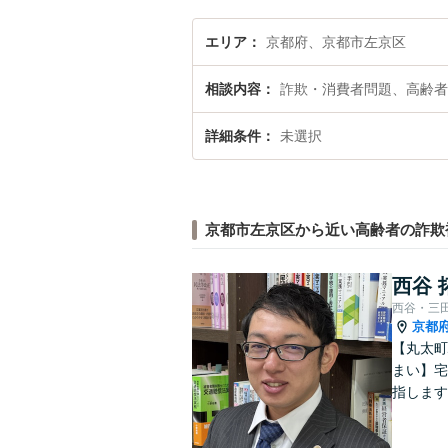
エリア
京都府、京都市左京区
相談内容
詐欺・消費者問題、高齢者
詳細条件
未選択
京都市左京区から近い高齢者の詐欺
西谷 
西谷・三
京都
【丸太町
まい】宅
指します