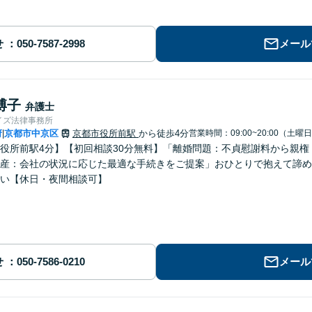
せ
メール
博子
弁護士
イズ法律事務所
府
京都市中京区
京都市役所前駅
から徒歩4分
営業時間：09:00~20:00（土曜
|
役所前駅4分】【初回相談30分無料】「離婚問題：不貞慰謝料から親
産：会社の状況に応じた最適な手続きをご提案」おひとりで抱えて諦め
い【休日・夜間相談可】
せ
メール