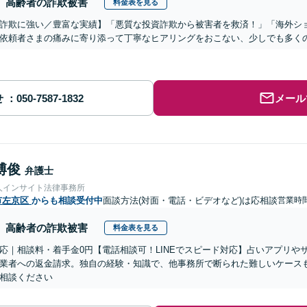
高齢者の詐欺被害
料金表を見る
詐欺に強い／豊富な実績】「悪質な投資詐欺から被害者を救済！」「海外シ
依頼者さまの痛みに寄り添って丁寧なヒアリングをおこない、少しでも多く
せ
メール
博俊
弁護士
人インサイト法律事務所
市左京区
からも相談受付中
面談方法(対面・電話・ビデオなど)は応相談
営業時
高齢者の詐欺被害
料金表を見る
応｜相談料・着手金0円【電話相談可！LINEでスピード対応】占いアプリや
業者への返金請求。独自の経験・知識で、他事務所で断られた難しいケース
相談ください