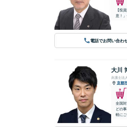
【投資
意！」
電話でお問い合わ
大川 
弁護士法
京都
全国対
どの事
軽にご