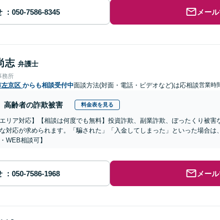
せ
メール
尚志
弁護士
事務所
市左京区
からも相談受付中
面談方法(対面・電話・ビデオなど)は応相談
営業時
高齢者の詐欺被害
料金表を見る
エリア対応】【相談は何度でも無料】投資詐欺、副業詐欺、ぼったくり被害
な対応が求められます。「騙された」「入金してしまった」といった場合は
・WEB相談可】
せ
メール