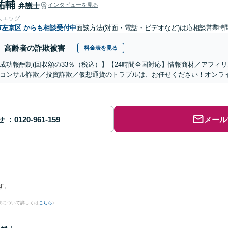
祐輔
弁護士
インタビューを見る
人エッグ
市左京区
からも相談受付中
面談方法(対面・電話・ビデオなど)は応相談
営業時間
高齢者の詐欺被害
料金表を見る
成功報酬制(回収額の33％（税込）】【24時間全国対応】情報商材／アフィ
コンサル詐欺／投資詐欺／仮想通貨のトラブルは、お任せください！オンラ
せ
メール
す。
果について詳しくは
こちら
)