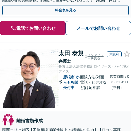
離婚の解決実績多数。的確かつ住みやかに対応します【夜間・休日相
談可】【完全個室】
料金表を見る
電話でお問い合わせ
メールでお問い合わせ
太田 泰規
大阪府
インタビュ
ーを見る
弁護士
弁護士法人法律事務所ロイヤーズ・ハイ 堺オ
フィス
営業時間：0
彦根市
か
面談方法(対面・
らも相談
電話・ビデオな
8:30~19:00
受付中
ど)は応相談
（平日）
離婚書類作成
関西エリア対応【不倫相談1000件以上で慰謝料に注力】【口コミ高評