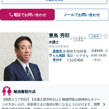
電話でお問い合わせ
メールでお問い合わせ
豊島 秀郎
大阪府
インタビュ
ーを見る
弁護士
豊島法律事務所
営業時間：0
彦根市
か
面談方法(対面・
らも相談
電話・ビデオな
9:00~19:00
受付中
ど)は応相談
（平日）
離婚書類作成
【関西エリア対応】【弁護士歴30年以上】離婚問題は精神的なダメー
ジが大きいもの。依頼者さまの負担が軽くなるよう心がけます。国際