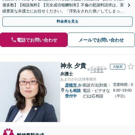
価多数】【相談無料】【完全成功報酬制有】不倫の慰謝料請求は、実
績豊富な弁護士にお任せください。「浮気をされた側／してしまった
側両方対応」人情派弁護士！
料金表を見る
電話でお問い合わせ
メールでお問い合わせ
神永 夕貴
大阪府
インタビュ
ーを見る
弁護士
あまのがわ法律事務所
営業時間：0
彦根市
か
面談方法(対面・
らも相談
電話・ビデオな
9:30~19:00
受付中
ど)は応相談
（平日）