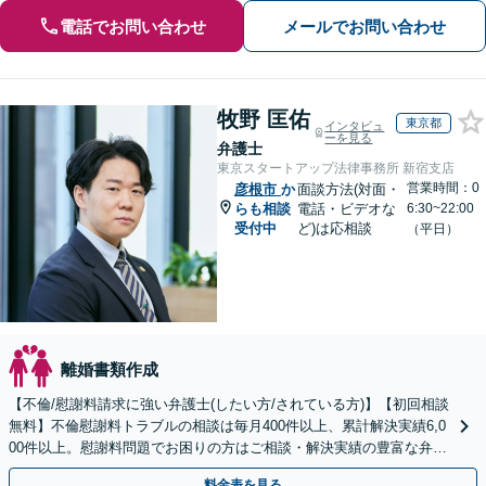
電話でお問い合わせ
メールでお問い合わせ
牧野 匡佑
東京都
インタビュ
ーを見る
弁護士
東京スタートアップ法律事務所 新宿支店
営業時間：0
彦根市
か
面談方法(対面・
らも相談
電話・ビデオな
6:30~22:00
受付中
ど)は応相談
（平日）
離婚書類作成
【不倫/慰謝料請求に強い弁護士(したい方/されている方)】【初回相談
無料】不倫慰謝料トラブルの相談は毎月400件以上、累計解決実績6,0
00件以上。慰謝料問題でお困りの方はご相談・解決実績の豊富な弁護
士による無料相談をご利用ください。
料金表を見る