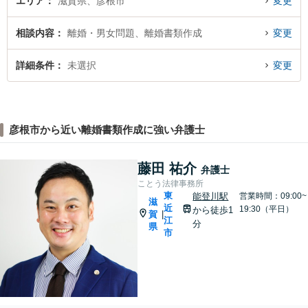
エリア
滋賀県、彦根市
変更
相談内容
離婚・男女問題、離婚書類作成
変更
詳細条件
未選択
変更
彦根市から近い離婚書類作成に強い弁護士
藤田 祐介
弁護士
ことう法律事務所
東
能登川駅
営業時間：09:00~
滋
近
19:30（平日）
から徒歩1
賀
|
江
分
県
市