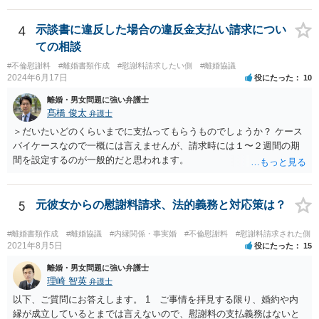
えて弁護士だけで出席する戦略は聞いたことはありません。
4
示談書に違反した場合の違反金支払い請求につい
ての相談
#不倫慰謝料
#離婚書類作成
#慰謝料請求したい側
#離婚協議
2024年6月17日
役にたった
10
離婚・男女問題に強い弁護士
髙橋 俊太
弁護士
＞だいたいどのくらいまでに支払ってもらうものでしょうか？ ケース
バイケースなので一概には言えませんが、請求時には１〜２週間の期
間を設定するのが一般的だと思われます。
5
元彼女からの慰謝料請求、法的義務と対応策は？
#離婚書類作成
#離婚協議
#内縁関係・事実婚
#不倫慰謝料
#慰謝料請求された側
2021年8月5日
役にたった
15
離婚・男女問題に強い弁護士
理崎 智英
弁護士
以下、ご質問にお答えします。 1 ご事情を拝見する限り、婚約や内
縁が成立しているとまでは言えないので、慰謝料の支払義務はないと