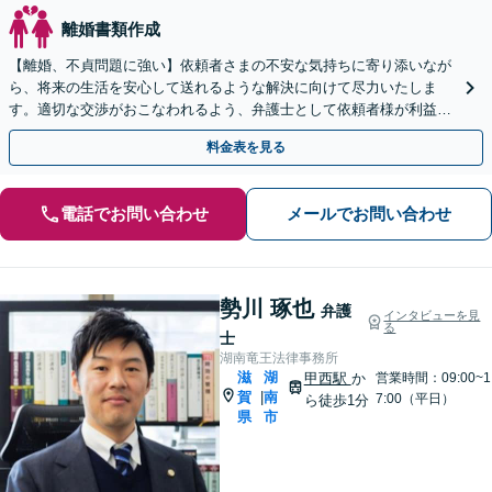
離婚書類作成
【離婚、不貞問題に強い】依頼者さまの不安な気持ちに寄り添いなが
ら、将来の生活を安心して送れるような解決に向けて尽力いたしま
す。適切な交渉がおこなわれるよう、弁護士として依頼者様が利益を
最大限得ることができるようサポート【子連れ相談OK】
料金表を見る
電話でお問い合わせ
メールでお問い合わせ
勢川 琢也
弁護
インタビューを見
る
士
湖南竜王法律事務所
滋
湖
甲西駅
か
営業時間：09:00~1
賀
南
|
7:00（平日）
ら徒歩1分
県
市