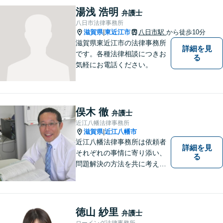
湯浅 浩明
弁護士
八日市法律事務所
滋賀県
東近江市
八日市駅
から徒歩10分
|
滋賀県東近江市の法律事務所
詳細を見
です。各種法律相談につきお
る
気軽にお電話ください。
俣木 徹
弁護士
近江八幡法律事務所
滋賀県
近江八幡市
|
近江八幡法律事務所は依頼者
詳細を見
それぞれの事情に寄り添い、
る
問題解決の方法を共に考える
場所です。「弁護士に相談す
べき悩みなのかわからない
方」も、ぜひお気軽にご相談
ください。
徳山 紗里
弁護士
ローイング法律事務所