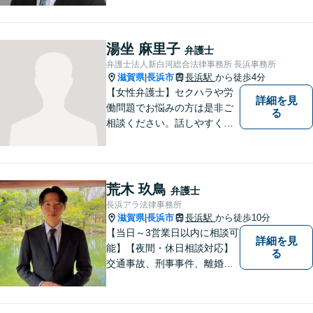
ます。
湯坐 麻里子
弁護士
弁護士法人新白河総合法律事務所 長浜事務所
滋賀県
長浜市
長浜駅
から徒歩4分
|
【女性弁護士】セクハラや労
詳細を見
働問題でお悩みの方は是非ご
る
相談ください。話しやすく相
談しやすい弁護士です。
荒木 玖鳥
弁護士
長浜アラ法律事務所
滋賀県
長浜市
長浜駅
から徒歩10分
|
【当日～3営業日以内に相談可
詳細を見
能】【夜間・休日相談対応】
る
交通事故、刑事事件、離婚・
男女問題に注力しておりま
す。まずはお気軽にご相談く
ださい。