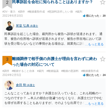
2
民事訴訟を会社に知られることはありますか？
#DV・暴力
#調停
#離婚書類作成
#慰謝料請求したい側
#裁判
2021年6月10日
役にたった
20
尾畠 弘典
弁護士
民事訴訟を起こした場合、裁判所から被告へ訴状が送達されます。 通
常、被告の住所地へ訴状が送達されますが、被告が所在地において訴
状を受け取らないなどの事情がある場合は、就業先に訴状が送達され
る可能性があります。 また、例えば就業先におけるわいせつ行為が問
題となっているケースや、目撃者として就業先の従業員がおり、目撃
者に証言してもらうことが必要になるケースなどでは、裁判の追行
3
離婚調停で相手側の弁護士が理由を言わずに終わ
上、就業先に協力を仰がなければならない場合や、就業先の従業員に
った場合の対応について
協力を仰がなければならない場合があります。 また、仮に訴訟におい
#調停
#離婚すること自体
#裁判
#離婚協議
#離婚の慰謝料
#離婚書類作成
ていくらかの賠償が認められたとして、被告がこれを任意に支払わな
2024年2月5日
役にたった
24
い場合は、強制執行を申し立てることで債権の回収を図ることができ
ます。 例えば、被告の給料を差し押さえる場合には、裁判所から被告
倉田 勲
弁護士
の就業先に文書が送付されますので、訴訟が起こったことを事後的に
就業先が覚知することになります。 警察への被害届の提出というの
こんなことってありますか？弁護士が入っていると、これも戦略の一
は、必須ではありません。 ただ、当然ながら強制わいせつを行ったこ
つなのですか？ →本人の都合が急遽つかなくなり、弁護士だけでやむ
との証拠がなければ、民事訴訟で勝訴することはできません。
を得ず出席することもありますが、そのような出席できない理由がな
ければ一般的には本人と弁護士が同席して進めるのが通常であり、あ