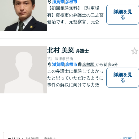
寧」【無料相談有・駐車場完
滋賀県
彦根市
|
備】【英語対応可】
【初回相談無料】【駐車場
詳細を見
有】彦根市の弁護士の二之宮
る
健治です。元監察官、元公務
員の経歴を活かし、皆様のト
ラブル解決をしっかりサポー
トいたします。
北村 美菜
弁護士
荒川法律事務所
滋賀県
彦根市
彦根駅
から徒歩5分
|
この弁護士に相談してよかっ
詳細を見
たと思っていただけるように
る
事件の解決に向けて尽力致し
ます。