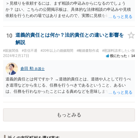
＞見積りを依頼するには、まず相談の申込みからになるのでしょう
か？ はい、こちらの公開掲示板は、具体的な法律相談の申込みや見積
依頼を行うための場ではありませんので、実際に見積を確認されたい
場合には、個別に法律事務所又は弁護士宛てに、相談申込みや問い合
わせをしていただく必要があります。
10
道義的責任とは何か？法的責任との違いと影響を
解説
#親族関係
#音信不通
#20年以上の婚姻期間
#離婚書類作成
#慰謝料請求したい側
2024年2月17日
役にたった
14
倉田 勲
弁護士
道義的責任とは何ですか？ →道徳的責任とは、道徳や人として行うべ
き道理などから生じる、任務を行うべきであるということ、あるい
は、任務を行わなかったことによる責めなどを意味します。 道義的責
任では、倫理ないし道徳上の責任のため法的責任のような強制力や罰
則はありませんが、道義的責任を果たさないことで、他人からの信用
を無くす、不遇を受けるなどの一般的にはそのような事実上の不利益
もっとみる
が生じます。
近くの市区町村を選び直す