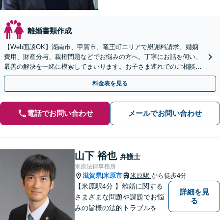
離婚書類作成
【Web面談OK】湖南市、甲賀市、竜王町エリアで慰謝料請求、婚姻
費用、財産分与、親権問題などでお悩みの方へ。丁寧にお話を伺い、
最善の解決を一緒に模索してまいります。お子さま連れでのご相談も
可能です【出張相談OK】【甲西駅1分】
料金表を見る
電話でお問い合わせ
メールでお問い合わせ
山下 裕也
弁護士
米原法律事務所
滋賀県
米原市
米原駅
から徒歩4分
|
【米原駅4分 】離婚に関する
詳細を見
さまざまな問題や課題でお悩
る
みの皆様の法的トラブルを迅
速かつ親身にサポートいたし