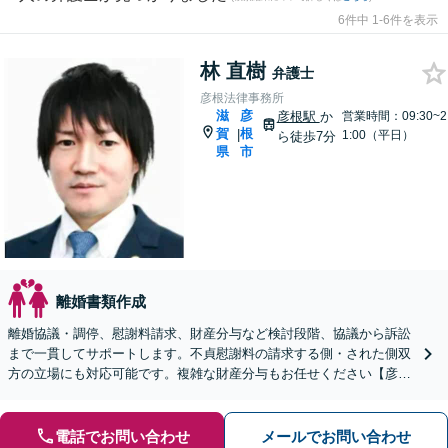
6件中 1-6件を表示
林 直樹
弁護士
彦根法律事務所
滋
彦
彦根駅
か
営業時間：09:30~2
賀
根
|
1:00（平日）
ら徒歩7分
県
市
離婚書類作成
離婚協議・調停、慰謝料請求、財産分与など検討段階、協議から訴訟
まで一貫してサポートします。不貞慰謝料の請求する側・された側双
方の立場にも対応可能です。複雑な財産分与もお任せください【彦根
駅7分】
電話でお問い合わせ
メールでお問い合わせ