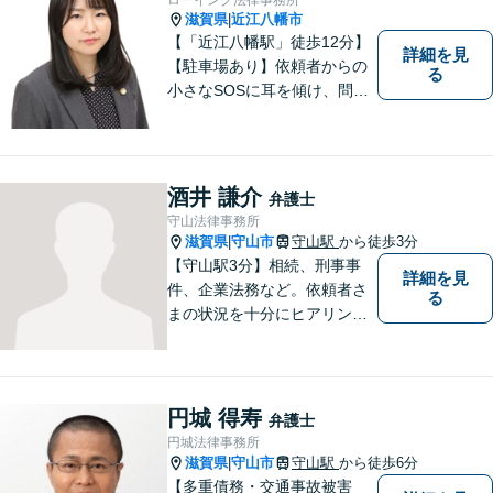
滋賀県
近江八幡市
|
【「近江八幡駅」徒歩12分】
詳細を見
【駐車場あり】依頼者からの
る
小さなSOSに耳を傾け、問題
解決に導くことが出来る、そ
んな弁護士でありたいと考え
ております。 ぜひ一度私にご
相談ください。
酒井 謙介
弁護士
守山法律事務所
滋賀県
守山市
守山駅
から徒歩3分
|
【守山駅3分】相続、刑事事
詳細を見
件、企業法務など。依頼者さ
る
まの状況を十分にヒアリング
し、あらゆる観点から解決策
をご提案してまいります。丁
寧に、迅速に、柔軟に対応し
ます。お気軽にご相談くださ
円城 得寿
弁護士
い【隣接駐車場あり】
円城法律事務所
滋賀県
守山市
守山駅
から徒歩6分
|
【多重債務・交通事故被害