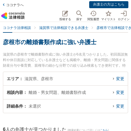
弁護士の方はこちら
ココナラへ
投稿する
探す
閲覧履歴
マイリスト
ログイン
ココナラ法律相談
滋賀県で法律相談できる弁護士
彦根市で法律相談で
彦根市の離婚書類作成に強い弁護士
滋賀県の彦根市で離婚書類作成に強い弁護士が6名見つかりました。初回面談無
料や休日面談に対応している弁護士なども掲載中。離婚・男女問題に関係する
財産分与や養育費、親権等の細かな分野での絞り込み検索もでき便利です。特
に彦根法律事務所の林 直樹弁護士や生駒法律事務所の矢田 圭弁護士、南彦根法
律事務所の鈴木 司弁護士のプロフィール情報や弁護士費用、強みなどが注目さ
エリア
滋賀県、彦根市
変更
れています。『彦根市で土日や夜間に発生した離婚書類作成のトラブルを今す
ぐに弁護士に相談したい』『離婚書類作成のトラブル解決の実績豊富な近くの
相談内容
離婚・男女問題、離婚書類作成
変更
弁護士を検索したい』『初回相談無料で離婚書類作成を法律相談できる彦根市
内の弁護士に相談予約したい』などでお困りの相談者さんにおすすめです。
詳細条件
未選択
変更
6
人の弁護士が見つかりました
(検索結果について詳しくは
こちら
)