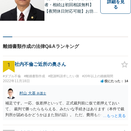
詳細を見
者・相続は初回相談無料】
る
【夜間休日対応可能】お坊さ
ん弁護士・僧籍を持つ弁護士
として、また、会社生活を経
験した者として、一般生活者
の目線で敷居が低い弁護士と
して、親身にあなたの立場に
離婚書類作成の法律Q&Aランキング
立って、ご相談に対応いたし
ます。
1
社内不倫ご近所の奥さん
#ダブル不倫
#離婚書類作成
#慰謝料請求したい側
#20年以上の婚姻期間
2022年11月18日
役にたった
14
村山 大基
弁護士
補足です。一応、仮差押といって、正式裁判前に仮で差押えておい
て、 裁判で勝ったらもらえる、みたいな手続きはあります（本件で裁
判所が認めるかどうかはまた別の話）。 ただ、費用もかかりますし、
必ず本件で認められるとも限りませんので、現時点で仮差押を考える
のであれば、 面談相談に行って詳しく話を聞いてみましょう。