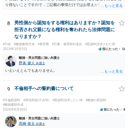
り得ないことですので，ご記載の事情だけではお答えが難しいです。
一年以上あけた場合に委任契約が終了していることも，明確に終了さ
せずに続いていることも，いずれもあり得ると思います。個々の弁護
士の考え方によります。
8
男性側から認知をする権利はありますか？認知を
拒否され父親になる権利を奪われたら法律問題に
なりますか？
#中絶
#離婚書類作成
#養育費
#労働・雇用契約違反
#慰謝料請求された側
2019年10月5日
役にたった
11
離婚・男女問題に強い弁護士
野条 健人
弁護士
いえいえとんでもありません。
9
不倫相手への誓約書について
#不倫慰謝料
#異性関係(不貞等)
#慰謝料請求したい側
#離婚の慰謝料
#離婚書類作成
2026年6月26日
役にたった
8
離婚・男女問題に強い弁護士
髙橋 俊太
弁護士