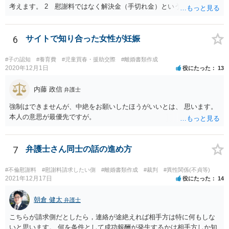
考えます。 2 慰謝料ではなく解決金（手切れ金）という名目で数十
万円支払えば良いと思います。 3 今後同じような請求をされないよ
うに合意書を取り交わす必要はあると思います。 4 合意書を取り交
わし、その中で精算条項（一切の債権債務のないことを確認する）を
6
サイトで知り合った女性が妊娠
設ければ、大丈夫です。
#子の認知
#養育費
#児童買春・援助交際
#離婚書類作成
2020年12月1日
役にたった
13
内藤 政信
弁護士
強制はできませんが、中絶をお願いしたほうがいいとは、 思います。
本人の意思が最優先ですが。
7
弁護士さん同士の話の進め方
#不倫慰謝料
#慰謝料請求したい側
#離婚書類作成
#裁判
#異性関係(不貞等)
2021年12月17日
役にたった
14
朝倉 健太
弁護士
こちらが請求側だとしたら，連絡が途絶えれば相手方は特に何もしな
いと思います。 何を条件として成功報酬が発生するかは相手方しか知