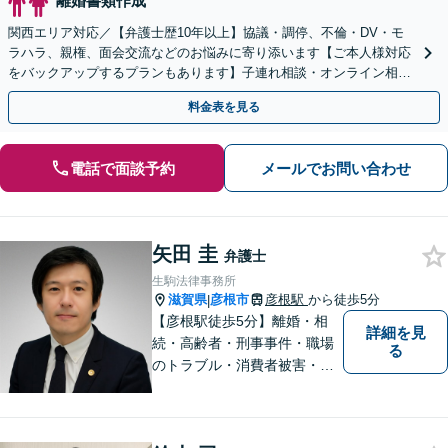
離婚書類作成
関西エリア対応／【弁護士歴10年以上】協議・調停、不倫・DV・モ
ラハラ、親権、面会交流などのお悩みに寄り添います【ご本人様対応
をバックアップするプランもあります】子連れ相談・オンライン相談
OK【直接初回面談30分無料】
料金表を見る
電話で面談予約
メールでお問い合わせ
矢田 圭
弁護士
生駒法律事務所
滋賀県
彦根市
彦根駅
から徒歩5分
|
【彦根駅徒歩5分】離婚・相
詳細を見
続・高齢者・刑事事件・職場
る
のトラブル・消費者被害・法
人倒産などはお任せくださ
い。法人・個人問わず幅広い
案件を取り扱っています。