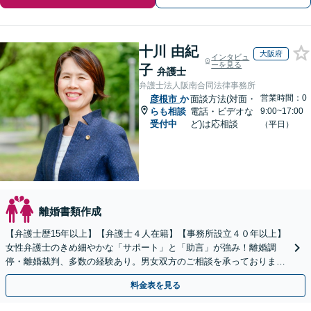
十川 由紀
大阪府
インタビュ
ーを見る
子
弁護士
弁護士法人阪南合同法律事務所
営業時間：0
彦根市
か
面談方法(対面・
らも相談
電話・ビデオな
9:00~17:00
受付中
ど)は応相談
（平日）
離婚書類作成
【弁護士歴15年以上】【弁護士４人在籍】【事務所設立４０年以上】
女性弁護士のきめ細やかな「サポート」と「助言」が強み！離婚調
停・離婚裁判、多数の経験あり。男女双方のご相談を承っております
【お子さま連れのご相談OK】【南海岸和田駅徒歩3分】
料金表を見る