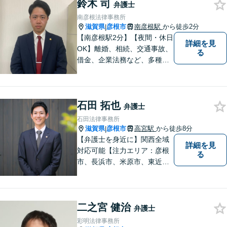
鈴木 司
弁護士
南彦根法律事務所
滋賀県
彦根市
南彦根駅
から徒歩2分
|
【南彦根駅2分】【夜間・休日
詳細を見
OK】離婚、相続、交通事故、
る
借金、企業法務など、多種多
様なご相談にお応えしており
ます。スピード感を持った対
応と密なコミュニケーション
石田 拓也
をモットーに、皆様それぞれ
弁護士
に合った解決を図ってまいり
石田法律事務所
ます。お気軽にご相談くださ
滋賀県
彦根市
高宮駅
から徒歩8分
|
い。
【弁護士を身近に】関西全域
詳細を見
対応可能【注力エリア：彦根
る
市、長浜市、米原市、東近江
市、近江八幡市】日常で起こ
り得る法律問題の解決へ特
化。生まれ育った地元の皆さ
二之宮 健治
まに、不安を和らげベストな
弁護士
解決策を提供します「迅速丁
彩明法律事務所