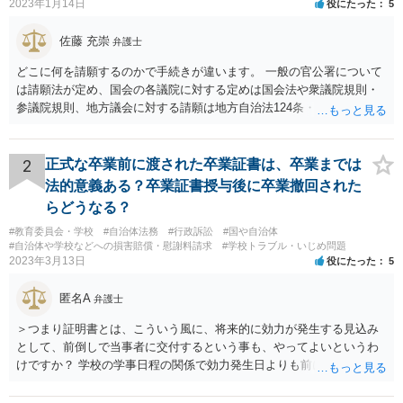
2023年1月14日
役にたった
5
佐藤 充崇
弁護士
どこに何を請願するのかで手続きが違います。 一般の官公署について
は請願法が定め、国会の各議院に対する定めは国会法や衆議院規則・
参議院規則、地方議会に対する請願は地方自治法124条・125条が定め
ています。 請願を行おうとする官公署にまず問いあわせるのが比較的
スムースかと思います。
2
正式な卒業前に渡された卒業証書は、卒業までは
法的意義ある？卒業証書授与後に卒業撤回された
らどうなる？
#教育委員会・学校
#自治体法務
#行政訴訟
#国や自治体
#自治体や学校などへの損害賠償・慰謝料請求
#学校トラブル・いじめ問題
2023年3月13日
役にたった
5
匿名A
弁護士
＞つまり証明書とは、こういう風に、将来的に効力が発生する見込み
として、前倒しで当事者に交付するという事も、やってよいというわ
けですか？ 学校の学事日程の関係で効力発生日よりも前に交付したか
らとしても、効力発生日が記載されている証明書の効力に影響はない
でしょう。 両者をそろえるに越したことはないですが、卒業式の日程