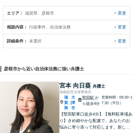
エリア
滋賀県、彦根市
変更
相談内容
行政事件、自治体法務
変更
詳細条件
未選択
変更
彦根市から近い自治体法務に強い弁護士
宮本 向日葵
弁護士
湖都経営法律事務所
滋
大
堅田駅
か
営業時間：09:30~1
賀
津
|
7:30（平日）
ら徒歩4分
県
市
【堅田駅東口徒歩4分】【無料駐車場あ
り】きめ細やかな配慮で、あなたのお
悩みに寄り添って対応します。新しい