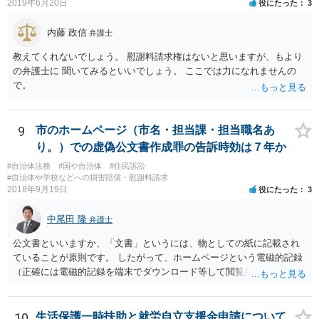
2019年6月20日
役にたった
3
内藤 政信
弁護士
教えてくれないでしょう。 慰謝料請求権はないと思いますが、もより
の弁護士に 聞いてみるといいでしょう。 ここでは力になれませんの
で。
9
市のホームページ（市名・担当課・担当職名あ
り。）での虚偽公文書作成罪の告訴時効は７年か
#自治体法務
#国や自治体
#住民訴訟
#自治体や学校などへの損害賠償・慰謝料請求
2018年9月19日
役にたった
3
中尾田 隆
弁護士
公文書といいますか、「文書」というには、物としての紙に記載され
ていることが原則です。 したがって、ホームページという電磁的記録
（正確には電磁的記録を端末でダウンロード等して閲覧用のソフトで
表示している画面）は文書ではありません。刑法１６１条の２に該当
するか否かとなります。 また、自動計算シートが「権利、義務又は事
実証明に関する電磁的記録」に該当するか否かは、具体的な裁判とな
10
生活保護一時扶助と就労自立支援金申請について