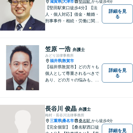
まずは一度ご相談ください。
滋賀県
大津市
堅田駅
から徒歩4分
|
【堅田駅東口徒歩4分】【法
詳細を見
人・個人対応】借金・離婚・
る
刑事事件・相続・労働に関す
るトラブルはお任せくださ
い。顧問契約・企業法務全般
に対応。困りの際はぜひ一度
お話をお聞かせください。
笠原 一浩
弁護士
【無料駐車場あり】
みどり法律事務所
福井県
敦賀市
|
【福井県敦賀市】どの方々も
詳細を見
個人として尊重されるべきで
る
あり、どの方々の悩みも、そ
れぞれ丁寧に、かつ迅速に、
解決が図られる必要がありま
す。 また、言葉の壁や専門知
識の壁も越えて、解決が図ら
長谷川 俊晶
弁護士
れる必要があります。
梅村・長谷川法律事務所
三重県
桑名市
桑名駅
から徒歩4分
|
【完全個室】【桑名駅西口徒
詳細を見