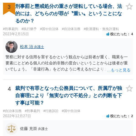
自体は各学校によって慣例として定められることが多いですし、学籍
3
刑事罰と懲戒処分の重さが逆転している場合、法
離脱日も、学校によって異なるようですから、そのこと自体に特に問
的には、どちらのが罪が〝重い〟ということにな
題はないでしょう。 ＞万一、効力発生日より前に、その効力が無効と
るのか？
なる出来事が起こったとしたら、その証明書は効力を発生する事な
#刑事裁判
#執行猶予
#国や自治体
#自治体法務
#飲酒運転・無免許運転
く、証明書としては無効化されるということですね？ そう考えるのが
2023年2月15日
役にたった
4
自然でしょう。 ただし、卒業証書自体は、通常記載されている内容
が、全課程を修了したという事実について記載されており、卒業式時
松本 治
弁護士
点では、そのこと自体は過去の事実として間違いないので、卒業証書
自体の無効かどうかという法的な効力を議論するものではないでしょ
警察に対する信用を害するかという観点からは前者が重く、職業を一
う。 問題は、証書そのものではなく、在学中に何らかの問題を起こし
要素にとどめる個人の社会的非難の度合いということからは後者が重
て学籍を剥奪されたかどうか、ということなので、厳密に言えば卒業
いでしょう。「非違行為」をどのように考えるかによります。
証書自体の議論とは直接関係しないと思います。
4
裁判で有罪となった公務員について、所属庁が独
自審理により「無実なので不処分」との判断を下
す事は可能？
#自治体法務
#刑事裁判
#行政訴訟
#国や自治体
2022年12月27日
役にたった
2
佐藤 充崇
弁護士