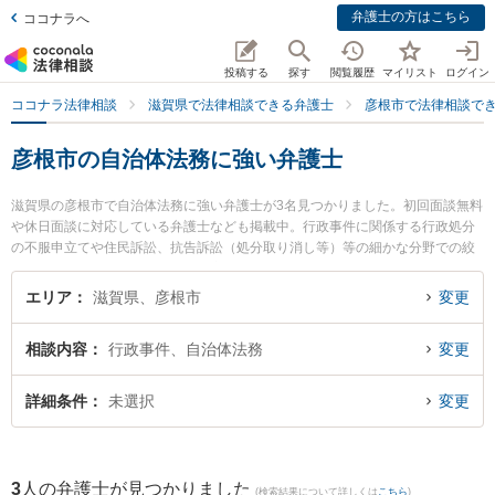
弁護士の方はこちら
ココナラへ
投稿する
探す
閲覧履歴
マイリスト
ログイン
ココナラ法律相談
滋賀県で法律相談できる弁護士
彦根市で法律相談で
彦根市の自治体法務に強い弁護士
滋賀県の彦根市で自治体法務に強い弁護士が3名見つかりました。初回面談無料
や休日面談に対応している弁護士なども掲載中。行政事件に関係する行政処分
の不服申立てや住民訴訟、抗告訴訟（処分取り消し等）等の細かな分野での絞
り込み検索もでき便利です。特に彦根法律事務所の林 直樹弁護士や彩明法律事
務所の二之宮 健治弁護士、荒川法律事務所の北村 美菜弁護士のプロフィール情
エリア
滋賀県、彦根市
変更
報や弁護士費用、強みなどが注目されています。『彦根市で土日や夜間に発生
した自治体法務のトラブルを今すぐに弁護士に相談したい』『自治体法務のト
相談内容
行政事件、自治体法務
変更
ラブル解決の実績豊富な近くの弁護士を検索したい』『初回相談無料で自治体
法務を法律相談できる彦根市内の弁護士に相談予約したい』などでお困りの相
談者さんにおすすめです。
詳細条件
未選択
変更
3
人の弁護士が見つかりました
(検索結果について詳しくは
こちら
)