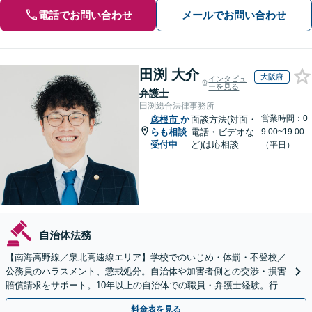
電話でお問い合わせ
メールでお問い合わせ
田渕 大介
大阪府
インタビュ
ーを見る
弁護士
田渕総合法律事務所
営業時間：0
彦根市
か
面談方法(対面・
らも相談
電話・ビデオな
9:00~19:00
受付中
ど)は応相談
（平日）
自治体法務
【南海高野線／泉北高速線エリア】学校でのいじめ・体罰・不登校／
公務員のハラスメント、懲戒処分。自治体や加害者側との交渉・損害
賠償請求をサポート。10年以上の自治体での職員・弁護士経験。行政
組織の動きを見据えて解決策をご提案【オンライン可】
料金表を見る