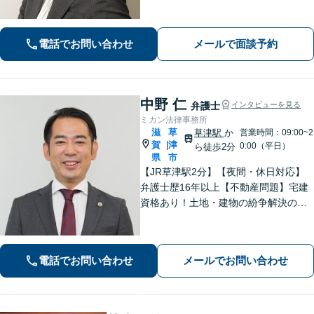
人生のスタートが切れるよう、法律の
プロとして最後までサポート。お気軽
にご相談ください。
電話でお問い合わせ
メールで面談予約
中野 仁
弁護士
インタビューを見る
ミカン法律事務所
滋
草
草津駅
か
営業時間：09:00~2
賀
津
|
0:00（平日）
ら徒歩2分
県
市
【JR草津駅2分】【夜間・休日対応】
弁護士歴16年以上【不動産問題】宅建
資格あり！土地・建物の紛争解決の経
験豊富【離婚・不貞慰謝料請求】不貞
トラブル／住宅ローン絡みの財産分与
の解決【法人破産】会社破産に注力
電話でお問い合わせ
メールでお問い合わせ
【相続】相続問題に関する経験多数、
遺産分割