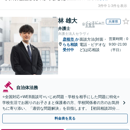
3件中 1-3件を表示
林 雄大
兵庫県
インタビュー
を見る
弁護士
弁護士法人セラヴィ
営業時間：0
彦根市
か
面談方法(対面・
らも相談
電話・ビデオな
9:00~21:00
受付中
ど)は応相談
（平日）
自治体法務
⭐️全国対応⭐️WEB面談可⭐️いじめ問題・学校を相手にした問題に特化⭐️
学校生活でお困りのお子さまと保護者の方、学校関係者の方のお気持
ちに寄り添い、「適切な問題解決」を目指します。【初回相談20分無
料】
料金表を見る