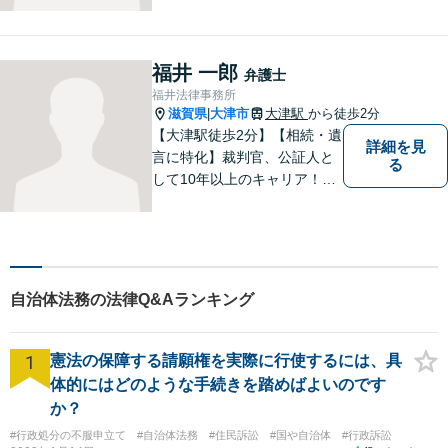
場に立って、問題の解決を目
指します。交通事故／借金問
題／離婚問題／相続問題／企
福井 一郎
弁護士
業法務など、幅広く対応可
福井法律事務所
能。【明確な料金体系】どう
滋賀県
大津市
大津駅
から徒歩2分
|
ぞご連絡ください。
【大津駅徒歩2分】【相続・遺
詳細を見
言に特化】裁判官、公証人と
る
して10年以上のキャリア！親
族の人間関係に配慮し、先を
見据えながら、最大限依頼者
様の利益を守ります。皆様の
抱えるお気持ちやご希望をぜ
ひお聞かせください！
自治体法務の法律Q&Aランキング
1
憲法の保障する請願権を実際に行使するには、具
体的にはどのような手続きを踏めばよいのです
か？
#行政処分の不服申立て
#自治体法務
#住民訴訟
#国や自治体
#行政訴訟