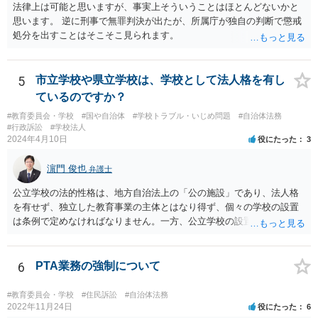
法律上は可能と思いますが、事実上そういうことはほとんどないかと
思います。 逆に刑事で無罪判決が出たが、所属庁が独自の判断で懲戒
処分を出すことはそこそこ見られます。
5
市立学校や県立学校は、学校として法人格を有し
ているのですか？
#教育委員会・学校
#国や自治体
#学校トラブル・いじめ問題
#自治体法務
#行政訴訟
#学校法人
2024年4月10日
役にたった
3
濵門 俊也
弁護士
公立学校の法的性格は、地方自治法上の「公の施設」であり、法人格
を有せず、独立した教育事業の主体とはなり得ず、個々の学校の設置
は条例で定めなければなりません。一方、公立学校の設置者である地
方公共団体は地方自治法上「法人とする。」と規定され、法律上の権
利義務の主体となる法人格を有し、教育事業の主体となっています。
ちなみに、公立学校は教育行政組織上の取扱いとしては「教育機関」
6
PTA業務の強制について
であり、校舎・校地等は地方自治法上「行政財産」とされています。
#教育委員会・学校
#住民訴訟
#自治体法務
2022年11月24日
役にたった
6