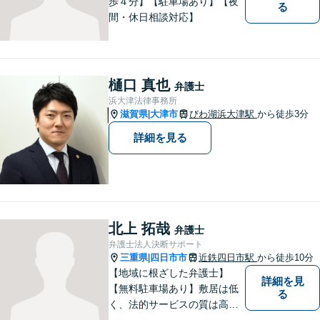
歩４分】【駐車場あり】【夜
る
間・休日相談対応】
樋口 真也
弁護士
浜大津法律事務所
滋賀県
大津市
びわ湖浜大津駅
から徒歩3分
|
詳細を見る
北上 拓哉
弁護士
弁護士法人決断サポート
三重県
四日市市
近鉄四日市駅
から徒歩10分
|
【地域に根ざした弁護士】
詳細を見
【無料駐車場あり】敷居は低
る
く、法的サービスの質は高く
をモットーに、ご相談者の立