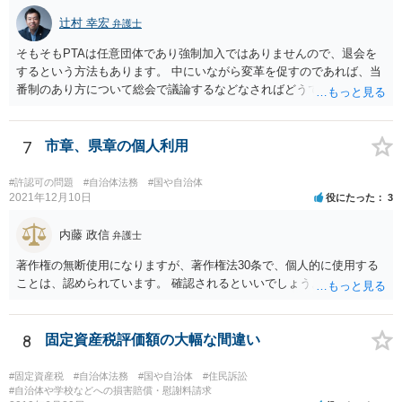
辻村 幸宏
弁護士
そもそもPTAは任意団体であり強制加入ではありませんので、退会を
するという方法もあります。 中にいながら変革を促すのであれば、当
番制のあり方について総会で議論するなどなさればどうでしょうか。
7
市章、県章の個人利用
#許認可の問題
#自治体法務
#国や自治体
2021年12月10日
役にたった
3
内藤 政信
弁護士
著作権の無断使用になりますが、著作権法30条で、個人的に使用する
ことは、認められています。 確認されるといいでしょう。
8
固定資産税評価額の大幅な間違い
#固定資産税
#自治体法務
#国や自治体
#住民訴訟
#自治体や学校などへの損害賠償・慰謝料請求