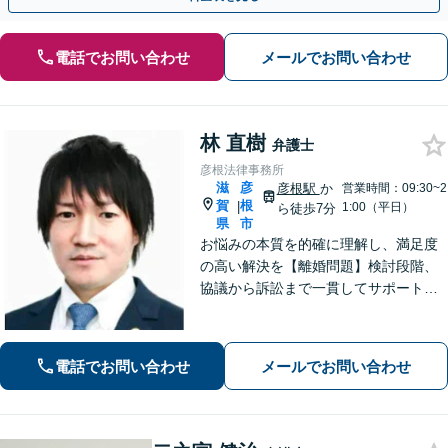
電話でお問い合わせ
メールでお問い合わせ
林 直樹
弁護士
彦根法律事務所
滋
彦
彦根駅
か
営業時間：09:30~2
賀
根
|
1:00（平日）
ら徒歩7分
県
市
お悩みの本質を的確に理解し、満足度
の高い解決を【離婚問題】検討段階、
協議から訴訟まで一貫してサポート
【インターネット】投稿・書き込み削
除、発信者情報開示請求、損害賠償請
求など幅広く対応【オンライン面談】
電話でお問い合わせ
メールでお問い合わせ
【彦根駅7分】