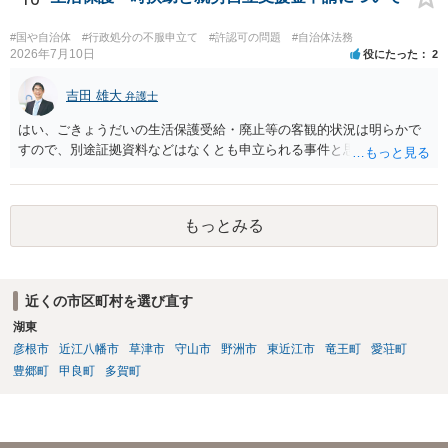
ったときに裁判所がどのように判断するかは予測できません。 私見で
すが、一般論としては、ホームページ上の自動計算シートはあくまで
#国や自治体
#行政処分の不服申立て
#許認可の問題
#自治体法務
参考の情報であり、何か手続きをするさいに具体的に算定することに
2026年7月10日
役にたった
2
なると思われますので、「権利、義務又は事実証明に関する電磁的記
録」に該当しないと考えられます。 なお、刑法１６１条の２は「人の
吉田 雄大
弁護士
事務処理を誤らせる目的で、」という要件がかかっているため、当該
はい、ごきょうだいの生活保護受給・廃止等の客観的状況は明らかで
目的を欠く場合は刑法１６１条の２に該当しません。
すので、別途証拠資料などはなくとも申立られる事件と思います。
もっとみる
近くの市区町村を選び直す
湖東
彦根市
近江八幡市
草津市
守山市
野洲市
東近江市
竜王町
愛荘町
豊郷町
甲良町
多賀町