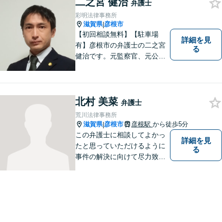
二之宮 健治
弁護士
彩明法律事務所
滋賀県
彦根市
|
【初回相談無料】【駐車場
詳細を見
有】彦根市の弁護士の二之宮
る
健治です。元監察官、元公務
員の経歴を活かし、皆様のト
ラブル解決をしっかりサポー
トいたします。
北村 美菜
弁護士
荒川法律事務所
滋賀県
彦根市
彦根駅
から徒歩5分
|
この弁護士に相談してよかっ
詳細を見
たと思っていただけるように
る
事件の解決に向けて尽力致し
ます。