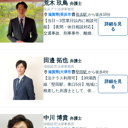
荒木 玖鳥
弁護士
長浜アラ法律事務所
滋賀県
長浜市
長浜駅
から徒歩10分
|
【当日～3営業日以内に相談可
詳細を見
能】【夜間・休日相談対応】
る
交通事故、刑事事件、離婚・
男女問題に注力しておりま
す。まずはお気軽にご相談く
ださい。
田邉 拓也
弁護士
湖都経営法律事務所
滋賀県
大津市
堅田駅
から徒歩4分
|
【法テラス利用可】【JR湖西
詳細を見
線「堅田駅」東口5分】地域に
る
根差した弁護士として、依頼
者の方に寄り添い、丁寧・親
切にお話を伺い、信頼関係を
築いていけるよう尽力いたし
ます。弁護士に依頼するのは
中川 博貴
弁護士
敷居が高いとお考えの方も、
湖都経営法律事務所