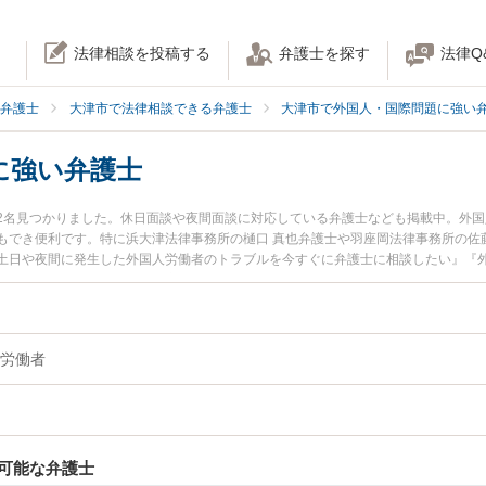
法律相談を投稿する
弁護士を探す
法律Q
弁護士
大津市で法律相談できる弁護士
大津市で外国人・国際問題に強い
に強い弁護士
2名見つかりました。休日面談や夜間面談に対応している弁護士なども掲載中。外
もでき便利です。特に浜大津法律事務所の樋口 真也弁護士や羽座岡法律事務所の佐
土日や夜間に発生した外国人労働者のトラブルを今すぐに弁護士に相談したい』『
労働者を法律相談できる大津市内の弁護士に相談予約したい』などでお困りの相談
労働者
可能な弁護士