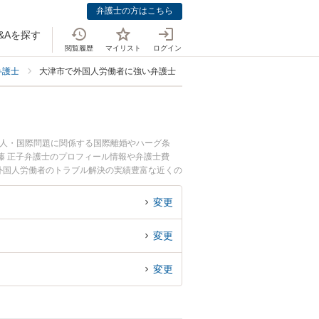
弁護士の方はこちら
&Aを探す
閲覧履歴
マイリスト
ログイン
弁護士
大津市で外国人労働者に強い弁護士
国人・国際問題に関係する国際離婚やハーグ条
藤 正子弁護士のプロフィール情報や弁護士費
外国人労働者のトラブル解決の実績豊富な近くの
者さんにおすすめです。
変更
変更
変更