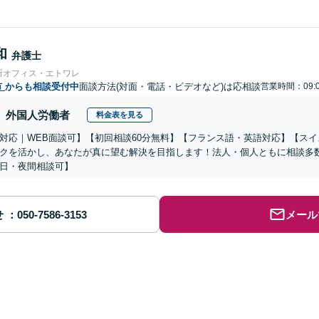
和
弁護士
所オフィス・エトワレ
市
からも相談受付中
面談方法(対面・電話・ビデオなど)は応相談
営業時間：09:0
外国人労働者
料金表を見る
対応｜WEB面談可】【初回相談60分無料】【フランス語・英語対応】【ス
クを活かし、あなたが真に望む解決を目指します！法人・個人ともに相談多
日・夜間相談可】
せ
メール