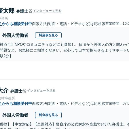
慶太郎
弁護士
インタビューを見る
事務所
市
からも相談受付中
面談方法(対面・電話・ビデオなど)は応相談
営業時間：10:0
外国人労働者
料金表を見る
対応可】NPOやコミュニティなどにも参加し、日頃から外国人の方と関わっ
問題など、お気軽にご相談ください。安心して日本で暮らせるようサポート
駅2分】
大介
弁護士
インタビューを見る
法律事務所
市
からも相談受付中
面談方法(対面・電話・ビデオなど)は応相談
営業時間：07:0
外国人労働者
料金表を見る
獲得】【中文対応】【全国対応】警察庁の公式解釈を高裁で砕いた弁護士。