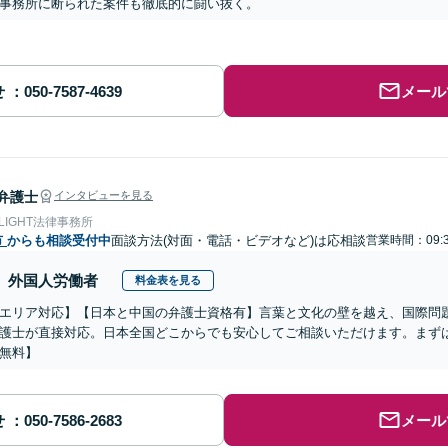
事務所に断られた案件も徹底的に闘い抜く。
せ
メール
弁護士
インタビューを見る
 LIGHT法律事務所
市
からも相談受付中
面談方法(対面・電話・ビデオなど)は応相談
営業時間：09:3
外国人労働者
料金表を見る
エリア対応】【日本と中国の弁護士資格有】言葉と文化の壁を越え、国際問
護士が直接対応。日本全国どこからでも安心してご相談いただけます。まず
無料】
せ
メール