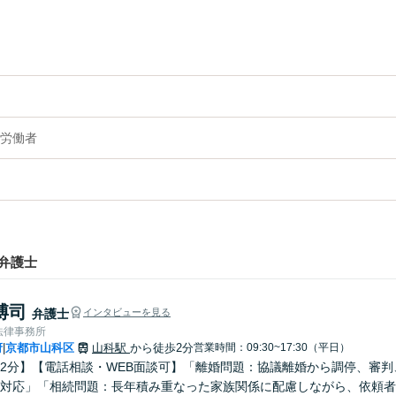
労働者
弁護士
博司
弁護士
インタビューを見る
法律事務所
府
京都市山科区
山科駅
から徒歩2分
営業時間：09:30~17:30（平日）
|
2分】【電話相談・WEB面談可】「離婚問題：協議離婚から調停、審
対応」「相続問題：長年積み重なった家族関係に配慮しながら、依頼者