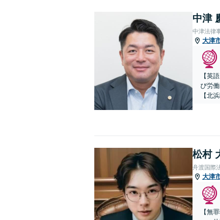
中津 
中津法律
大津
【英語
び労働
【北浜
松村 
舟渡国際
大津
【無罪