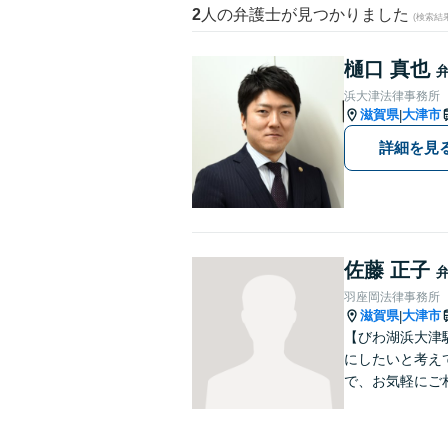
2
人の弁護士が見つかりました
(検索結
樋口 真也
浜大津法律事務所
滋賀県
大津市
|
詳細を見
佐藤 正子
羽座岡法律事務所
滋賀県
大津市
|
【びわ湖浜大津
にしたいと考え
で、お気軽にご