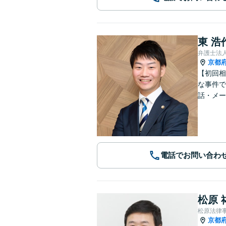
東 浩
弁護士法
京都
【初回相
な事件で
話・メー
電話でお問い合わ
松原 
松原法律
京都