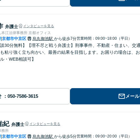
作
弁護士
インタビューを見る
人本江法律事務所 京都オフィス
府
京都市中京区
烏丸御池駅
から徒歩7分
営業時間：09:00~18:00（平日）
|
談30分無料】【理不尽と戦う弁護士】刑事事件、不動産・住まい、交
も粘り強く立ち向かい、最善の結果を目指します。お困りの場合は、お
ル・WEB相談可】
せ
メール
祐紀
弁護士
インタビューを見る
事務所
府
京都市中京区
烏丸御池駅
から徒歩5分
営業時間：09:00~20:00（平日）
|