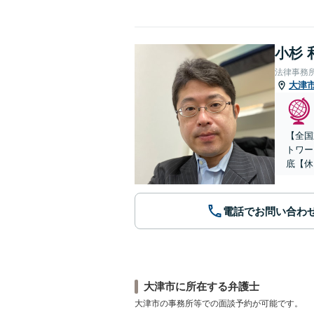
小杉 
法律事務
大津
【全国
トワー
底【休
電話でお問い合わ
大津市に所在する弁護士
大津市の事務所等での面談予約が可能です。