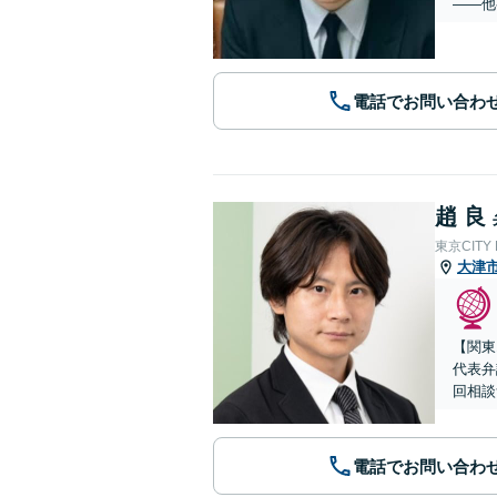
——他
電話でお問い合わ
趙 良
東京CITY
大津
【関東
代表弁
回相談
電話でお問い合わ