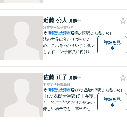
族の人間関係に配慮し、先を
見据えながら、最大限依頼者
様の利益を守ります。皆様の
近藤 公人
抱えるお気持ちやご希望をぜ
弁護士
ひお聞かせください！
滋賀第一法律事務所
滋賀県
大津市
島ノ関駅
から徒歩4分
|
法の世界は分かりづらいた
詳細を見
め、これをわかりやすく説明
る
します。 紛争解決に向けいく
つかの解決案を説明し、依頼
者にとって一番良いと思う方
針をアドバイスします。 依頼
佐藤 正子
者の希望を最大限尊重しなが
弁護士
ら、適正な範囲で解決を目指
羽座岡法律事務所
します。
滋賀県
大津市
びわ湖浜大津駅
から徒歩4分
|
【びわ湖浜大津駅4分】弁護士
詳細を見
としてご希望どおりの解決が
る
難しい場合でも、本当の心の
希望を満たせるようにしたい
と考えています。ご相談にお