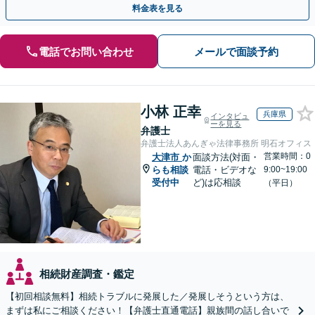
料金表を見る
電話でお問い合わせ
メールで面談予約
小林 正幸
兵庫県
インタビュ
ーを見る
弁護士
弁護士法人あんぎゃ法律事務所 明石オフィス
営業時間：0
大津市
か
面談方法(対面・
らも相談
電話・ビデオな
9:00~19:00
受付中
ど)は応相談
（平日）
相続財産調査・鑑定
【初回相談無料】相続トラブルに発展した／発展しそうという方は、
まずは私にご相談ください！【弁護士直通電話】親族間の話し合いで