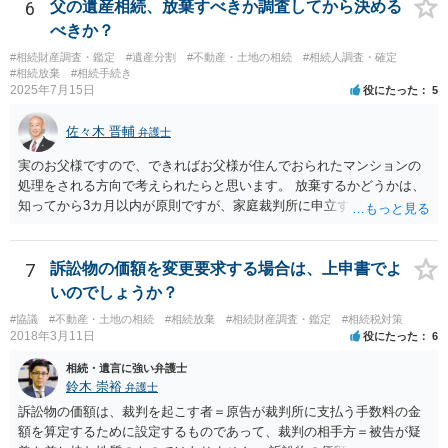
や目的も異なりますし、開示の内容も異なります。
6
父の遺産相続、放棄すべきか調査してから決める
べきか？
#相続財産調査・鑑定
#遺産分割
#不動産・土地の相続
#相続人調査・確定
#相続放棄
#相続手続き
2025年7月15日
役にたった
5
佐々木 晋輔
弁護士
実のお父様ですので、できればお父様が住んでおられたマンションの
処理をされる方向で考えられたらと思います。 放棄するかどうかは、
知ってから3カ月以内が原則ですが、家庭裁判所に申立すれば3カ月の
期間を伸長することができます。 その間に、財産の状況を調査して、
放棄するかどうか決めることができます。 銀行やサラ金が数年も放置
することはありませんので、数年後に借金が発見される可能性はほぼ
7
訴訟物の価額を変更要求する場合は、上申書でよ
ありません。 なお、私が扱った相続放棄を検討していた案件で、期間
いのでしょうか？
伸長して調査したところ、サラ金に対する過払金など相当な財産が見
#協議
#不動産・土地の相続
#相続放棄
#相続財産調査・鑑定
#相続税対策
つかったため相続したという事例がありました。
2018年3月11日
役にたった
6
相続・遺言に強い弁護士
鈴木 崇裕
弁護士
訴訟物の価額は、裁判を起こす者＝原告が裁判所に支払う手数料の金
額を算定するために設定するものであって、裁判の相手方＝被告が疑