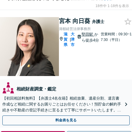
18件中 1-18件を表示
宮本 向日葵
弁護士
湖都経営法律事務所
滋
大
堅田駅
か
営業時間：09:30~1
賀
津
|
7:30（平日）
ら徒歩4分
県
市
相続財産調査・鑑定
【初回相談料無料】【弁護士4名在籍】相続放棄、遺産分割、遺言書
作成など相続に関するお困りごとはお任せください！預貯金の解約手
続きや不動産の登記手続きに至るまで丁寧にサポートいたします。
【堅田駅東口徒歩4分】【無料駐車場あり】
料金表を見る