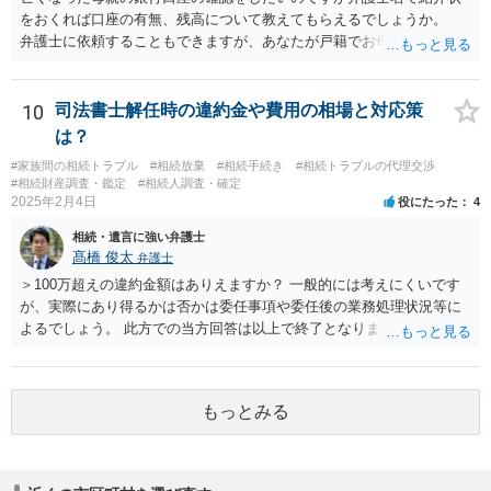
をおくれば口座の有無、残高について教えてもらえるでしょうか。
弁護士に依頼することもできますが、あなたが戸籍でお母さんの相続
人であり、相続人本人であることなどを証明すれば、口座の有無や残
高は教えてくれると思います。 自分ではよくわからないということ
であれば、弁護士に相談し依頼されたら良いと思います。
10
司法書士解任時の違約金や費用の相場と対応策
は？
#家族間の相続トラブル
#相続放棄
#相続手続き
#相続トラブルの代理交渉
#相続財産調査・鑑定
#相続人調査・確定
2025年2月4日
役にたった
4
相続・遺言に強い弁護士
髙橋 俊太
弁護士
＞100万超えの違約金額はありえますか？ 一般的には考えにくいです
が、実際にあり得るかは否かは委任事項や委任後の業務処理状況等に
よるでしょう。 此方での当方回答は以上で終了となりますが、参考に
なりましたら幸いです。
もっとみる