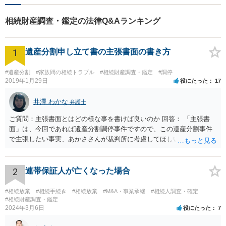
相続財産調査・鑑定の法律Q&Aランキング
1
遺産分割申し立て書の主張書面の書き方
#遺産分割
#家族間の相続トラブル
#相続財産調査・鑑定
#調停
2019年1月29日
役にたった
17
井澤 わかな
弁護士
ご質問：主張書面とはどの様な事を書けば良いのか 回答： 「主張書
面」は、今回であれば遺産分割調停事件ですので、この遺産分割事件
で主張したい事実、あかささんが裁判所に考慮してほしいと思う、亡
くなった方・あかささん・お姉さん間の事情などを記入することにな
ります。 もし、主張したい事実や考慮してほしい事情に関連して
資料を持っているようであれば、主張書面とは別で提出できます。も
2
連帯保証人が亡くなった場合
し、お姉さんに見られたくないような資料がある場合、「非開示の希
望に関する申出書」と共に提出することも考えられます。 ご質問：書
#相続放棄
#相続手続き
#相続放棄
#M&A・事業承継
#相続人調査・確定
いた方が良い事と書かない方が良い事 回答： お姉さんが申立書の「申
#相続財産調査・鑑定
2024年3月6日
役にたった
7
立ての趣旨」のところに書いている遺産の分け方に対して意見があれ
ば、まずそれを書くとよいです。 次に「申立ての理由」のところに、