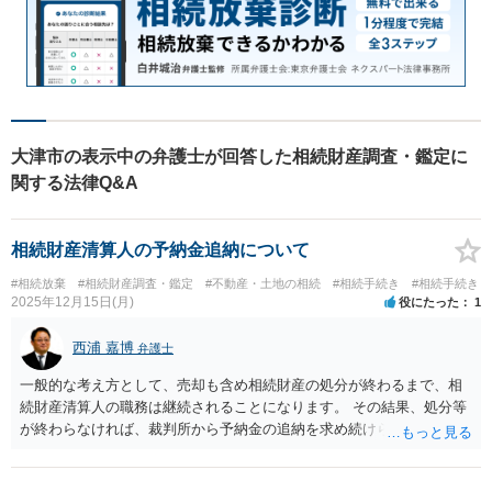
大津市の表示中の弁護士が回答した相続財産調査・鑑定に
関する法律Q&A
相続財産清算人の予納金追納について
#相続放棄
#相続財産調査・鑑定
#不動産・土地の相続
#相続手続き
#相続手続き
2025年12月15日(月)
役にたった
1
西浦 嘉博
弁護士
一般的な考え方として、売却も含め相続財産の処分が終わるまで、相
続財産清算人の職務は継続されることになります。 その結果、処分等
が終わらなければ、裁判所から予納金の追納を求め続けられる可能性
はあります。 上記、ご参考ください。