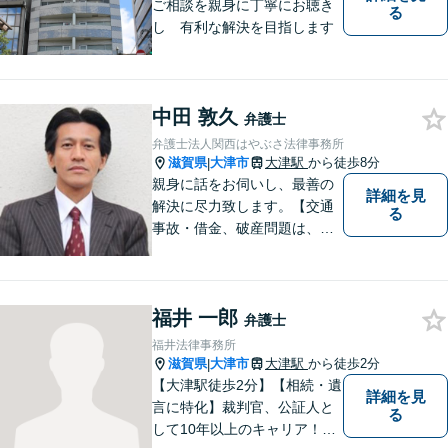
ご相談を親身に丁寧にお聴き
る
し 有利な解決を目指します
中田 敦久
弁護士
弁護士法人関西はやぶさ法律事務所
滋賀県
大津市
大津駅
から徒歩8分
|
親身に話をお伺いし、最善の
詳細を見
解決に尽力致します。【交通
る
事故・借金、破産問題は、初
回相談料無料】【夜間相談可
（要事前予約）】【弁護士経
験２０年以上】【専用駐車場
福井 一郎
あり】
弁護士
福井法律事務所
滋賀県
大津市
大津駅
から徒歩2分
|
【大津駅徒歩2分】【相続・遺
詳細を見
言に特化】裁判官、公証人と
る
して10年以上のキャリア！親