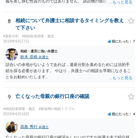
義を差し挟む性質のものではありません。 訴訟物の価額自体が裁判の
目的（審理の対象）となることもありませんので、上申書や証拠を出
したとしても、変更されることはありません。
8
相続について弁護士に相談するタイミングを教え
て下さい
#遺産分割
#相続財産調査・鑑定
2018年9月27日
役にたった
7
相続・遺言に強い弁護士
鈴木 崇裕
弁護士
話合いの余地がないようであれば，遺産分割を進めるためには法的手
続を採る必要があります。 やはり，弁護士への相談を早期になさるこ
とをお勧めいたします。
9
亡くなった母親の銀行口座の確認
#相続財産調査・鑑定
#家族間の相続トラブル
2025年6月18日
役にたった
4
高島 秀行
弁護士
亡くなった母親の銀行口座の確認をしたいのですが弁護士名で紹介状