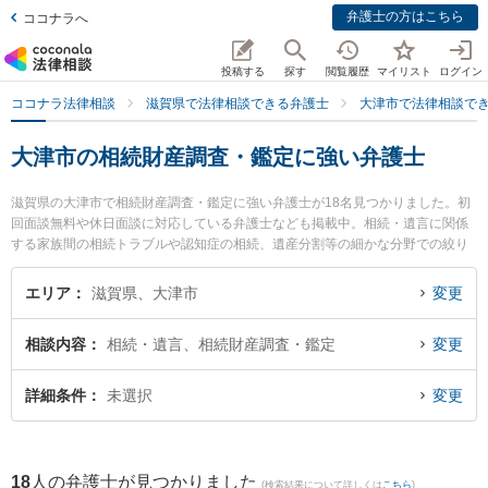
弁護士の方はこちら
ココナラへ
投稿する
探す
閲覧履歴
マイリスト
ログイン
ココナラ法律相談
滋賀県で法律相談できる弁護士
大津市で法律相談で
大津市の相続財産調査・鑑定に強い弁護士
滋賀県の大津市で相続財産調査・鑑定に強い弁護士が18名見つかりました。初
回面談無料や休日面談に対応している弁護士なども掲載中。相続・遺言に関係
する家族間の相続トラブルや認知症の相続、遺産分割等の細かな分野での絞り
込み検索もでき便利です。特に湖都経営法律事務所の宮本 向日葵弁護士ややす
だ法律事務所の安田 慶太弁護士、湖都経営法律事務所の山口 智之弁護士のプロ
エリア
滋賀県、大津市
変更
フィール情報や弁護士費用、強みなどが注目されています。『大津市で土日や
夜間に発生した相続財産調査・鑑定のトラブルを今すぐに弁護士に相談した
相談内容
相続・遺言、相続財産調査・鑑定
変更
い』『相続財産調査・鑑定のトラブル解決の実績豊富な近くの弁護士を検索し
たい』『初回相談無料で相続財産調査・鑑定を法律相談できる大津市内の弁護
士に相談予約したい』などでお困りの相談者さんにおすすめです。
詳細条件
未選択
変更
18
人の弁護士が見つかりました
(検索結果について詳しくは
こちら
)