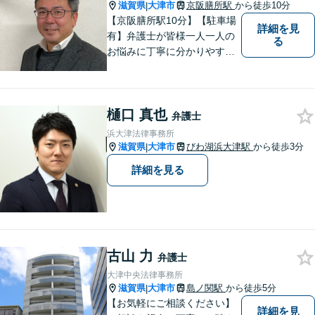
滋賀県
大津市
京阪膳所駅
から徒歩10分
|
【京阪膳所駅10分】【駐車場
詳細を見
有】弁護士が皆様一人一人の
る
お悩みに丁寧に分かりやすく
お応えいたします。専門家に
よる適切なアドバイスや手続
により、問題解決に向けて前
樋口 真也
進できることがございます。
弁護士
どうぞ当事務所にご相談くだ
浜大津法律事務所
さい。
滋賀県
大津市
びわ湖浜大津駅
から徒歩3分
|
詳細を見る
古山 力
弁護士
大津中央法律事務所
滋賀県
大津市
島ノ関駅
から徒歩5分
|
【お気軽にご相談ください】
詳細を見