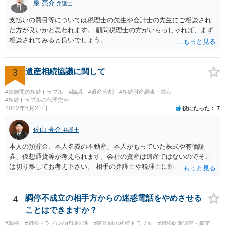
泉 亮介
なぜ調停を申し立てたのか(例えば、あかささんと話合いが出来ない／
弁護士
決裂した、など)や亡くなった方・あかささん・お姉さん間の事情やい
支払いの費目等については税理士の先生や会計士の先生にご相談され
きさつなどが書かれていると思うので、あかささんから見てそれは違
た方が良いかと思われます。 顧問税理士の方がいらっしゃれば、まず
うと感じるところは、どのように違うのか、など書くとよいです。 そ
相談されてみると良いでしょう。
の他、お姉さんの申立書には書かれていないけど、どのように遺産を
分けるかを決めるについてあかささんが重要だと考える事情があれば
(例えば、○○のときにお姉さんは亡くなった方からお金を援助してもら
3
遺産相続協議に関して
った等)、それも書くとよいです。 書かない方が良いと思うことは、遺
産分割に関係ない(と思われる)いきさつを沢山盛り込むことだと考えま
#家族間の相続トラブル
#協議
#遺産分割
#相続財産調査・鑑定
す(あくまで遺産分割に関係することに留める方が、裁判所や調停委員
#相続トラブルの代理交渉
の方に事情を理解してもらいやすいと思います)。
2022年6月21日
役にたった
7
佐山 亮介
弁護士
本人の預貯金、本人名義の不動産、本人がもっていた株式や有価証
券、仮想通貨等が考えられます。会社の資産は遺産ではないのでそこ
は切り離してお考え下さい。 相手の弁護士や税理士に頼んでも守秘義
務を理由に断られる可能性が高いです。 資料は調停を起こしてから任
意に開示を求め、応じなければ「調査嘱託」という手続きを使って銀
行等に照会をかけることになるでしょう。 不動産は、相続登記が済ん
4
調停不成立の相手方からの迷惑電話をやめさせる
でいなければ市役所ないし区役所に、お子様と義父様のつながりがわ
ことはできますか？
かる戸籍一式を揃えてもちこみ、「名寄せ」という手続きをすると、
#調停
#相続トラブルの代理交渉
#家族間の相続トラブル
#相続財産調査・鑑定