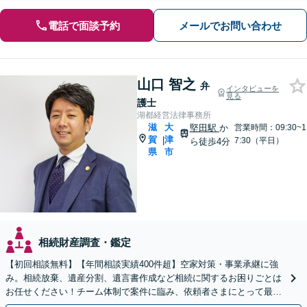
電話で面談予約
メールでお問い合わせ
山口 智之
弁
インタビューを
見る
護士
湖都経営法律事務所
滋
大
堅田駅
か
営業時間：09:30~1
賀
津
|
7:30（平日）
ら徒歩4分
県
市
相続財産調査・鑑定
【初回相談無料】【年間相談実績400件超】空家対策・事業承継に強
み。相続放棄、遺産分割、遺言書作成など相続に関するお困りごとは
お任せください！チーム体制で案件に臨み、依頼者さまにとって最善
の解決を目指します【堅田駅4分】【無料駐車場あり】