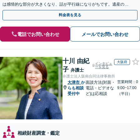
は感情的な部分が大きくなり、話が平行線になりがちです。遺産の使
い込みもご相談ください。泥沼化する前にお電話ください。
料金表を見る
電話でお問い合わせ
メールでお問い合わせ
十川 由紀
大阪府
インタビュ
ーを見る
子
弁護士
弁護士法人阪南合同法律事務所
営業時間：0
大津市
か
面談方法(対面・
らも相談
電話・ビデオな
9:00~17:00
受付中
ど)は応相談
（平日）
相続財産調査・鑑定