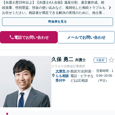
【弁護士歴15年以上】【弁護士4人在籍】遺産分割、遺言書作成、相
続放棄、特別受益、預金の使い込みなど、複雑化した相続トラブルも
お任せください。相談者が満足できる解決の実現のために、他士業と
連携し最善を尽くします【完全個室】
料金表を見る
電話でお問い合わせ
メールでお問い合わせ
久保 勇二
弁護士
大阪府
クラルス法律会計事務所
営業時間：1
大津市
か
面談方法(対面・
らも相談
電話・ビデオな
0:00~20:00
受付中
ど)は応相談
（平日）