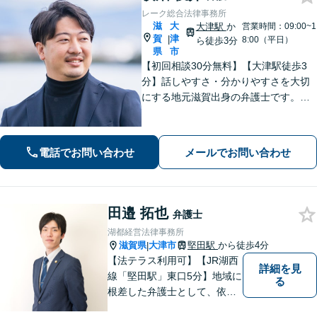
レーク総合法律事務所
滋
大
大津駅
か
営業時間：09:00~1
賀
津
|
8:00（平日）
ら徒歩3分
県
市
【初回相談30分無料】【大津駅徒歩3
分】話しやすさ・分かりやすさを大切
にする地元滋賀出身の弁護士です。離
婚や借金、企業法務など皆様の悩みを
丁寧に伺い、最適な解決策をご提案し
ます。一人で抱え込まず、まずはお気
電話でお問い合わせ
メールでお問い合わせ
軽にご相談ください。
田邉 拓也
弁護士
湖都経営法律事務所
滋賀県
大津市
堅田駅
から徒歩4分
|
【法テラス利用可】【JR湖西
詳細を見
線「堅田駅」東口5分】地域に
る
根差した弁護士として、依頼
者の方に寄り添い、丁寧・親