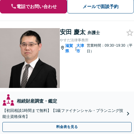
電話でお問い合わせ
メールで面談予約
安田 慶太
弁護士
やすだ法律事務所
滋賀
大津
営業時間：09:30~19:30（平
|
県
市
日）
相続財産調査・鑑定
【初回相談1時間まで無料】【1級ファイナンシャル・プランニング技
能士資格保有】
料金表を見る