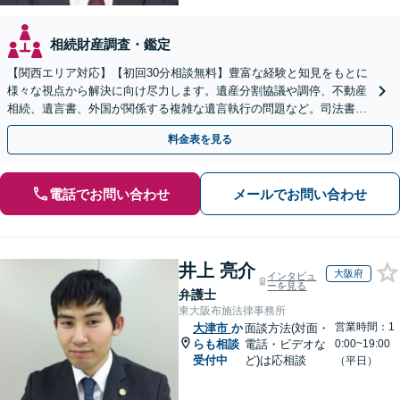
相続財産調査・鑑定
【関西エリア対応】【初回30分相談無料】豊富な経験と知見をもとに
様々な視点から解決に向け尽力します。遺産分割協議や調停、不動産
相続、遺言書、外国が関係する複雑な遺言執行の問題など。司法書士
や税理士とも連携し、円滑な解決を【オンライン面談可】
料金表を見る
電話でお問い合わせ
メールでお問い合わせ
井上 亮介
大阪府
インタビュ
ーを見る
弁護士
東大阪布施法律事務所
営業時間：1
大津市
か
面談方法(対面・
らも相談
電話・ビデオな
0:00~19:00
受付中
ど)は応相談
（平日）