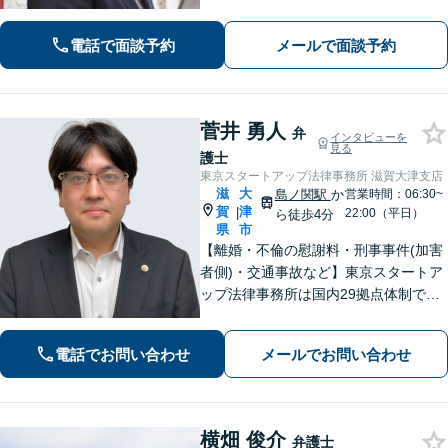
う、丁寧なヒアリングをいたします。
電話で面談予約
メールで面談予約
菅井 勇人
弁
インタビューを
見る
護士
東京スタートアップ法律事務所 滋賀大津支店
滋
大
島ノ関駅
か
営業時間：06:30~
賀
津
|
22:00（平日）
ら徒歩4分
県
市
【離婚・不倫の慰謝料・刑事事件(加害
者側)・交通事故など】東京スタートア
ップ法律事務所は国内29拠点体制で全
国対応！【ご自宅からの電話相談にも
対応(法律相談は完全予約制)】各分野で
電話でお問い合わせ
メールでお問い合わせ
専門性の高い弁護士が寄り添い解決を
サポートします。
横畑 俊介
弁護士