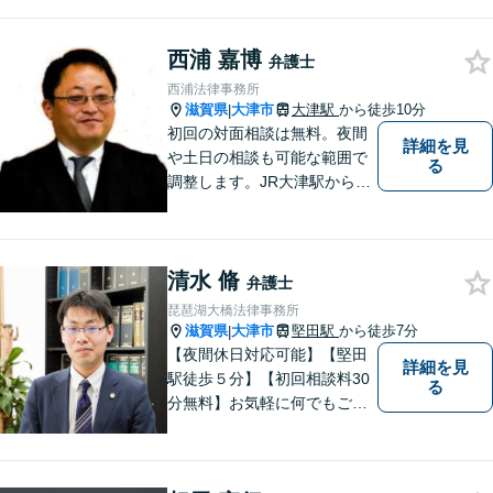
切にお話を伺い、信頼関係を
築いていけるよう尽力いたし
西浦 嘉博
ます。弁護士に依頼するのは
弁護士
敷居が高いとお考えの方も、
西浦法律事務所
まずは一度ご相談ください。
滋賀県
大津市
大津駅
から徒歩10分
|
初回の対面相談は無料。夜間
詳細を見
や土日の相談も可能な範囲で
る
調整します。JR大津駅から徒
歩10分、京阪大津線上栄町駅
から徒歩4分、大津赤十字病院
の前になります。 【滋賀県２
清水 脩
位 弁護士ドットコムランキ
弁護士
ング（2024年7月-2026年7月
琵琶湖大橋法律事務所
現在）】
滋賀県
大津市
堅田駅
から徒歩7分
|
【夜間休日対応可能】【堅田
詳細を見
駅徒歩５分】【初回相談料30
る
分無料】お気軽に何でもご相
談ください。弁護士は、あな
たの味方です。