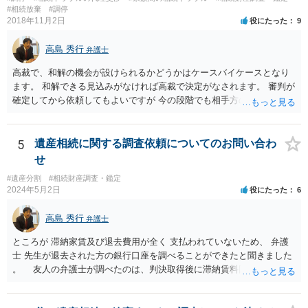
分かると思います。遺産分割協議書の偽造等により既に相続登記され
#相続放棄
#調停
てしまっている場合は、住所などに当たりをつけて登記名義を調べて
2018年11月2日
役にたった
9
探すことになるでしょう。 代理人弁護士を立てられるのはおすすめで
すが、現代では、各々が自由に価格設定をしていますので、特に相場
高島 秀行
弁護士
はお示しできません。ただし、かつて日本弁護士連合会が設けていた
報酬基準を踏まえて価格設定している弁護士は一定数いると思います
高裁で、和解の機会が設けられるかどうかはケースバイケースとなり
ので、それが一応の目安となるでしょう。
ます。 和解できる見込みがなければ高裁で決定がなされます。 審判が
確定してから依頼してもよいですが 今の段階でも相手方の連絡が迷惑
であれば 弁護士に依頼してもよいと思います。
5
遺産相続に関する調査依頼についてのお問い合わ
せ
#遺産分割
#相続財産調査・鑑定
2024年5月2日
役にたった
6
高島 秀行
弁護士
ところが 滞納家賃及び退去費用が全く 支払われていないため、 弁護
士 先生が退去された方の銀行口座を調べることができたと聞きました
。 友人の弁護士が調べたのは、判決取得後に滞納賃料回収のため
に、預金の有無及び残高の開示を求めたもので 判決を取るために、
預金の入出金履歴を調べたわけではありません。 残念ながら、事案