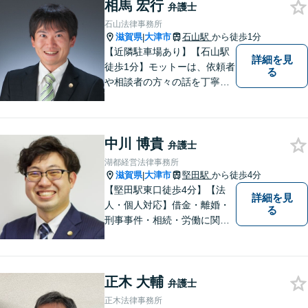
相馬 宏行
弁護士
石山法律事務所
滋賀県
大津市
石山駅
から徒歩1分
|
【近隣駐車場あり】【石山駅
詳細を見
徒歩1分】モットーは、依頼者
る
や相談者の方々の話を丁寧に
聞き取り，丁寧に答えるとい
うことです。何か問題を抱え
ておられる方、１人で悩まず
中川 博貴
にまずは遠慮なくご相談くだ
弁護士
さい。
湖都経営法律事務所
滋賀県
大津市
堅田駅
から徒歩4分
|
【堅田駅東口徒歩4分】【法
詳細を見
人・個人対応】借金・離婚・
る
刑事事件・相続・労働に関す
るトラブルはお任せくださ
い。顧問契約・企業法務全般
に対応。困りの際はぜひ一度
正木 大輔
お話をお聞かせください。
弁護士
【無料駐車場あり】
正木法律事務所