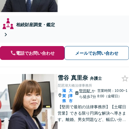
相続財産調査・鑑定
電話でお問い合わせ
メールでお問い合わせ
雪谷 真里奈
弁護士
琵琶湖大橋法律事務所
滋
大
堅田駅
か
営業時間：10:00~1
賀
津
|
8:00（金曜日）
ら徒歩7分
県
市
【堅田で最初の法律事務所】【土曜日
営業】できる限り円満な解決へ導きま
す。離婚。男女問題など、幅広い分野
のご相談に対応可能。相談しやすいよ