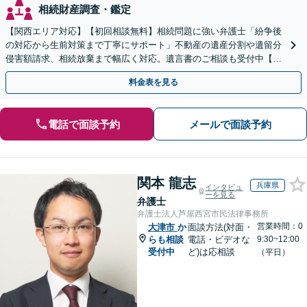
相続財産調査・鑑定
【関西エリア対応】【初回相談無料】相続問題に強い弁護士「紛争後
の対応から生前対策まで丁寧にサポート」不動産の遺産分割や遺留分
侵害額請求、相続放棄まで幅広く対応。遺言書のご相談も受付中【夜
間・休日面談可】【WEB面談】【完全個室】
料金表を見る
電話で面談予約
メールで面談予約
関本 龍志
兵庫県
インタビュ
ーを見る
弁護士
弁護士法人芦屋西宮市民法律事務所
営業時間：0
大津市
か
面談方法(対面・
らも相談
電話・ビデオな
9:30~12:00
受付中
ど)は応相談
（平日）