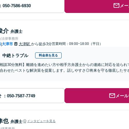
メー
俊介
弁護士
合法律事務所
県
大津市
大津駅
から徒歩3分
営業時間：09:00~18:00（平日）
|
中絶トラブル
料金表を見る
相談30分無料】離婚を進めたい方や相手方弁護士からの連絡に対応を迫られ
合わせたベストな解決策を提案します。話しやすさ◎将来を守る徹底したサ
せ
メール
隼也
弁護士
インタビューを見る
法律事務所