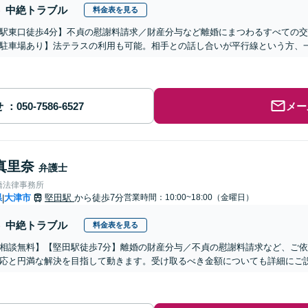
中絶トラブル
料金表を見る
駅東口徒歩4分】不貞の慰謝料請求／財産分与など離婚にまつわるすべての
駐車場あり】法テラスの利用も可能。相手との話し合いが平行線という方、
せ
メー
真里奈
弁護士
橋法律事務所
県
大津市
堅田駅
から徒歩7分
営業時間：10:00~18:00（金曜日）
|
中絶トラブル
料金表を見る
相談無料】【堅田駅徒歩7分】離婚の財産分与／不貞の慰謝料請求など、ご
応と円満な解決を目指して動きます。受け取るべき金額についても詳細にご