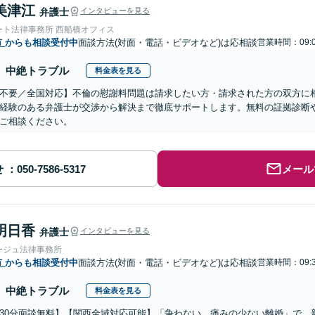
美津江
弁護士
インタビューを見る
ート法律事務所 西船橋オフィス
市
からも相談受付中
面談方法(対面・電話・ビデオなど)は応相談
営業時間：09:0
中絶トラブル
料金表を見る
不要／全国対応】不倫の慰謝料問題は請求したい方・請求された方の双方に
経験のある弁護士が交渉から解決まで徹底サポートします。無料の証拠診断
ご相談ください。
せ
メール
明日香
弁護士
インタビューを見る
ージュ法律事務所
市
からも相談受付中
面談方法(対面・電話・ビデオなど)は応相談
営業時間：09:3
中絶トラブル
料金表を見る
30分面談無料】【関西全域対応可能】「争わない、痛みの少ない離婚」で、