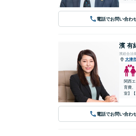
電話でお問い合わ
濱 有
濱総合法
大津
関西エ
育費、
室】【
電話でお問い合わ