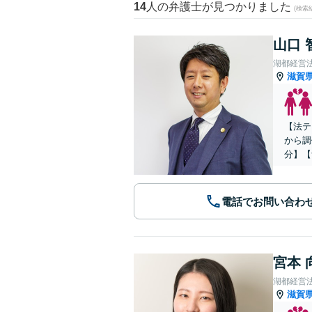
14
人の弁護士が見つかりました
(検索
山口 
湖都経営
滋賀
【法テ
から調
分】【
電話でお問い合わ
宮本 
湖都経営
滋賀