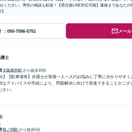
せください。男性の相談も歓迎！【受任後LINE対応可能】最後まであなた
分】
せ
メール
弁護士
京阪膳所駅
から徒歩10分
0分】【駐車場有】弁護士が皆様一人一人のお悩みに丁寧に分かりやすく
切なアドバイスや手続により、問題解決に向けて前進できることがござい
ださい。
士
所
島ノ関駅
から徒歩5分