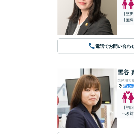
【堅田
【無料
電話でお問い合わ
雪谷 
琵琶湖大
滋賀
【初回
べき対