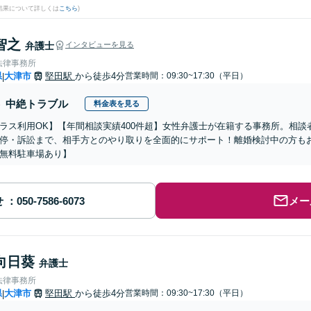
結果について詳しくは
こちら
)
智之
弁護士
インタビューを見る
法律事務所
県
大津市
堅田駅
から徒歩4分
営業時間：09:30~17:30（平日）
|
中絶トラブル
料金表を見る
ラス利用OK】【年間相談実績400件超】女性弁護士が在籍する事務所。相
停・訴訟まで、相手方とのやり取りを全面的にサポート！離婚検討中の方も
無料駐車場あり】
せ
メー
向日葵
弁護士
法律事務所
県
大津市
堅田駅
から徒歩4分
営業時間：09:30~17:30（平日）
|