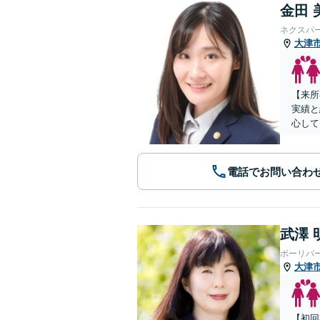
金田 
ネクスパ
大津
【来所
実績と
心して
電話でお問い合わ
武澤 
ボーリバ
大津
【初回