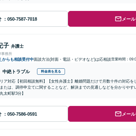
せ
メール
紀子
弁護士
律事務所
市
からも相談受付中
面談方法(対面・電話・ビデオなど)は応相談
営業時間：09:0
中絶トラブル
料金表を見る
リア対応【初回相談無料】【女性弁護士】離婚問題だけで月数十件の対応を
または、調停申立てに関することなど、解決までの見通しなどを分かりやす
丸太町駅3分】
せ
メール