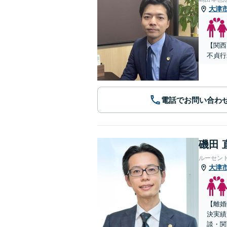
大津
【関西
不貞行
電話でお問い合わ
磯田 
ルーセン
大津
【離婚
決実績
談・関