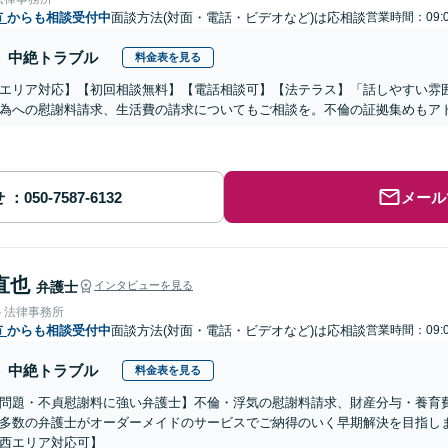
市
からも相談受付中
面談方法(対面・電話・ビデオなど)は応相談
営業時間：09:0
中絶トラブル
料金表を見る
エリア対応】【初回相談無料】【電話相談可】【法テラス】「話しやすい雰
為への慰謝料請求、生活費の請求についてもご相談を。不倫の証拠集めもア
せ
メール
直也
弁護士
インタビューを見る
ト法律事務所
市
からも相談受付中
面談方法(対面・電話・ビデオなど)は応相談
営業時間：09:0
中絶トラブル
料金表を見る
問題・不貞慰謝料に強い弁護士】不倫・浮気の慰謝料請求、財産分与・養育
多数の弁護士がオーダーメイドのサービスでご納得のいく早期解決を目指しま
西エリア対応可】