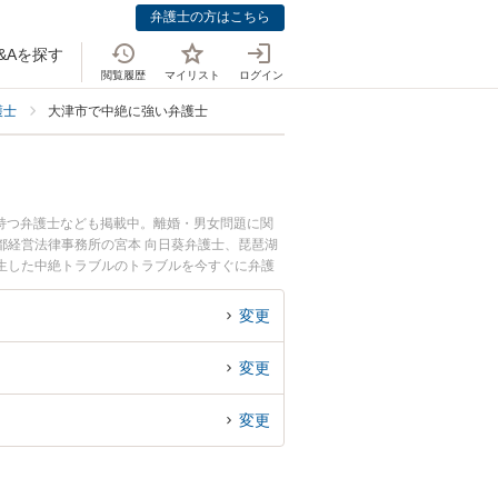
弁護士の方はこちら
&Aを探す
閲覧履歴
マイリスト
ログイン
護士
大津市で中絶に強い弁護士
持つ弁護士なども掲載中。離婚・男女問題に関
都経営法律事務所の宮本 向日葵弁護士、琵琶湖
生した中絶トラブルのトラブルを今すぐに弁護
相談できる大津市内の弁護士に相談予約したい』
変更
変更
変更