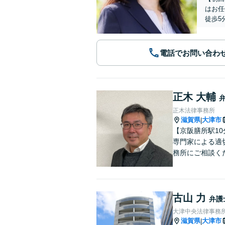
はお任
徒歩5
電話でお問い合わ
正木 大輔
正木法律事務所
滋賀県
大津市
|
【京阪膳所駅1
専門家による適
務所にご相談く
古山 力
弁護
大津中央法律事務
滋賀県
大津市
|