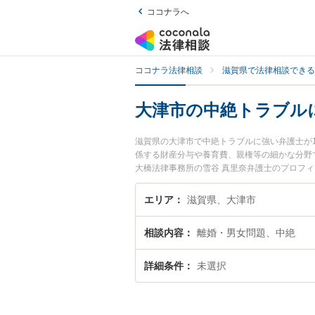
ココナラへ
ココナラ法律相談
滋賀県で法律相談できる
大津市の中絶トラブル
滋賀県の大津市で中絶トラブルに強い弁護士が
係する財産分与や養育費、親権等の細かな分野
大橋法律事務所の雪谷 真里奈弁護士のプロフ
士に相談したい』『中絶トラブルのトラブル解
などでお困りの相談者さんにおすすめです。
エリア
滋賀県、大津市
相談内容
離婚・男女問題、中絶
詳細条件
未選択