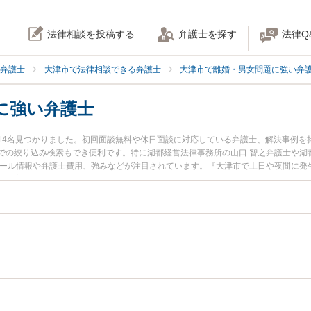
法律相談を投稿する
弁護士を探す
法律Q
弁護士
大津市で法律相談できる弁護士
大津市で離婚・男女問題に強い弁
に強い弁護士
14名見つかりました。初回面談無料や休日面談に対応している弁護士、解決事例を
での絞り込み検索もでき便利です。特に湖都経営法律事務所の山口 智之弁護士や湖
ィール情報や弁護士費用、強みなどが注目されています。『大津市で土日や夜間に発
決の実績豊富な近くの弁護士を検索したい』『初回相談無料で中絶トラブルを法律