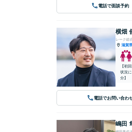
電話で面談予約
横畑 
レーク総
滋賀
【初回
状況に
分】
電話でお問い合わ
嶋田 
嶋田隼也