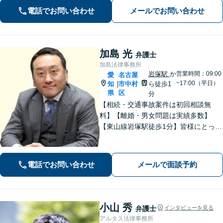
た」に対応できます。自己破産や任意
電話でお問い合わせ
メールでお問い合わせ
整理、個人再生など幅広い解決方法を
提示【完全個室で安心】
加島 光
弁護士
加島法律事務所
岩塚駅
か
営業時間：09:00
愛
名古屋
~17:00（平日）
知
市中村
ら徒歩1
|
県
区
分
【相続・交通事故案件は初回相談無
料】【離婚・男女問題は実績多数】
【東山線岩塚駅徒歩1分】皆様にとって
身近な、敷居の低い弁護士を目指して
います。
電話でお問い合わせ
メールで面談予約
小山 秀
弁護士
インタビューを見る
アルタス法律事務所