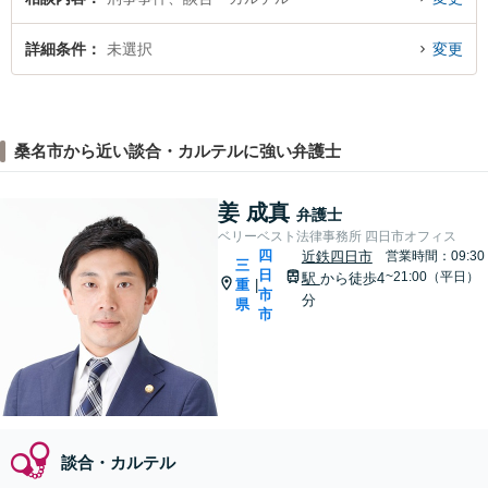
詳細条件
未選択
変更
桑名市から近い談合・カルテルに強い弁護士
姜 成真
弁護士
ベリーベスト法律事務所 四日市オフィス
四
近鉄四日市
営業時間：09:30
三
日
~21:00（平日）
駅
から徒歩4
重
|
市
分
県
市
談合・カルテル