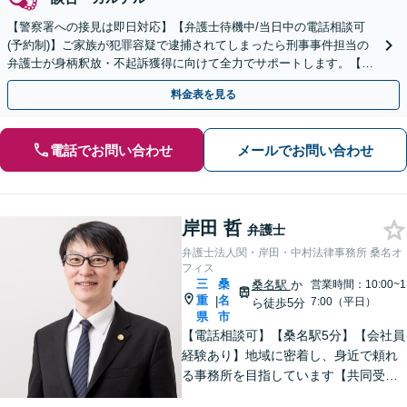
【警察署への接見は即日対応】【弁護士待機中/当日中の電話相談可
(予約制)】ご家族が犯罪容疑で逮捕されてしまったら刑事事件担当の
弁護士が身柄釈放・不起訴獲得に向けて全力でサポートします。【毎
月100名以上の相談実績】【東海エリア対応】
料金表を見る
電話でお問い合わせ
メールでお問い合わせ
岸田 哲
弁護士
弁護士法人関・岸田・中村法律事務所 桑名オ
フィス
三
桑
桑名駅
か
営業時間：10:00~1
重
名
|
7:00（平日）
ら徒歩5分
県
市
【電話相談可】【桑名駅5分】【会社員
経験あり】地域に密着し、身近で頼れ
る事務所を目指しています【共同受任
可】相談後、少しでも前進できるよう