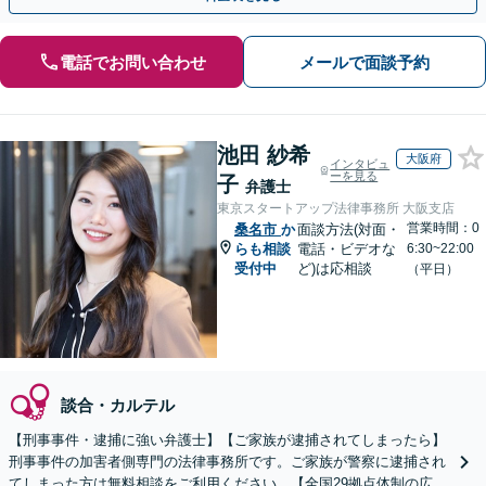
電話でお問い合わせ
メールで面談予約
池田 紗希
大阪府
インタビュ
ーを見る
子
弁護士
東京スタートアップ法律事務所 大阪支店
営業時間：0
桑名市
か
面談方法(対面・
らも相談
電話・ビデオな
6:30~22:00
受付中
ど)は応相談
（平日）
談合・カルテル
【刑事事件・逮捕に強い弁護士】【ご家族が逮捕されてしまったら】
刑事事件の加害者側専門の法律事務所です。ご家族が警察に逮捕され
てしまった方は無料相談をご利用ください。【全国29拠点体制の広域