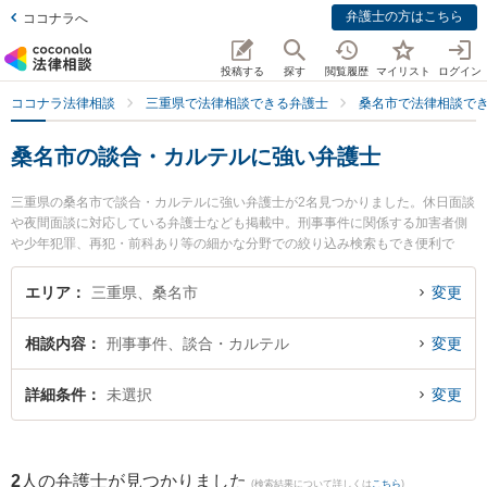
弁護士の方はこちら
ココナラへ
投稿する
探す
閲覧履歴
マイリスト
ログイン
ココナラ法律相談
三重県で法律相談できる弁護士
桑名市で法律相談で
桑名市の談合・カルテルに強い弁護士
三重県の桑名市で談合・カルテルに強い弁護士が2名見つかりました。休日面談
や夜間面談に対応している弁護士なども掲載中。刑事事件に関係する加害者側
や少年犯罪、再犯・前科あり等の細かな分野での絞り込み検索もでき便利で
す。特に弁護士法人関・岸田・中村法律事務所 桑名オフィスの岸田 哲弁護士や
梅村・長谷川法律事務所の長谷川 俊晶弁護士のプロフィール情報や弁護士費
エリア
三重県、桑名市
変更
用、強みなどが注目されています。『桑名市で土日や夜間に発生した談合・カ
ルテルのトラブルを今すぐに弁護士に相談したい』『談合・カルテルのトラブ
相談内容
刑事事件、談合・カルテル
変更
ル解決の実績豊富な近くの弁護士を検索したい』『初回相談無料で談合・カル
テルを法律相談できる桑名市内の弁護士に相談予約したい』などでお困りの相
談者さんにおすすめです。
詳細条件
未選択
変更
2
人の弁護士が見つかりました
(検索結果について詳しくは
こちら
)