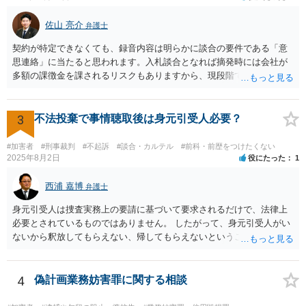
佐山 亮介
弁護士
契約が特定できなくても、録音内容は明らかに談合の要件である「意
思連絡」に当たると思われます。入札談合となれば摘発時には会社が
多額の課徴金を課されるリスクもありますから、現段階で通報するこ
とにも意味があるでしょう。
3
不法投棄で事情聴取後は身元引受人必要？
#加害者
#刑事裁判
#不起訴
#談合・カルテル
#前科・前歴をつけたくない
2025年8月2日
役にたった
1
西浦 嘉博
弁護士
身元引受人は捜査実務上の要請に基づいて要求されるだけで、法律上
必要とされているものではありません。 したがって、身元引受人がい
ないから釈放してもらえない、帰してもらえないということはありま
せん。 他方で、捜査機関としては、被疑者と一定の人間関係ないし血
縁関係にある人に身元を託し、身柄引受書に署名・押印をさせ、被疑
者の釈放後の社会生活に一定の監督機能が果たされ得ると考える形に
4
偽計画業務妨害罪に関する相談
なります。 もし、頼める方がいるならば身元引受をお願いし、いない
ならばその旨を捜査機関に申し出られれば良いでしょう。 上記、ご参