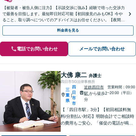
【被疑者・被告人側に注力】【示談交渉に強み】経験で培った交渉力
で最善を目指します。最短即日対応可能【初回接見のみもOK】今や
ること、取り調べについてのアドバイスはお任せください。【夜間／
休日対応】
料金表を見る
電話でお問い合わせ
メールでお問い合わせ
大佛 康二
弁護士
四日市SG法律事務所
四
近鉄四日市
営業時間：09:00
三
日
~20:00（平日）
駅
から徒歩2
重
|
市
分
県
市
【「四日市駅」3分】【初回相談料無
料/分割払い対応】明朗会計でご相談時
の費用もご安心。「催促の電話が鳴り
止まない」「FXや仮想通貨で大損し