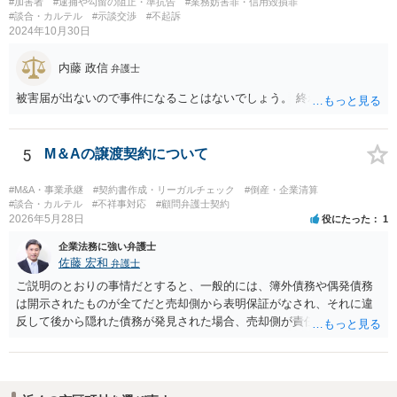
#加害者
#逮捕や勾留の阻止・準抗告
#業務妨害罪・信用毀損罪
考ください。
#談合・カルテル
#示談交渉
#不起訴
2024年10月30日
内藤 政信
弁護士
被害届が出ないので事件になることはないでしょう。 終わり
5
M＆Aの譲渡契約について
#M&A・事業承継
#契約書作成・リーガルチェック
#倒産・企業清算
#談合・カルテル
#不祥事対応
#顧問弁護士契約
2026年5月28日
役にたった
1
企業法務に強い弁護士
佐藤 宏和
弁護士
ご説明のとおりの事情だとすると、一般的には、簿外債務や偶発債務
は開示されたものが全てだと売却側から表明保証がなされ、それに違
反して後から隠れた債務が発見された場合、売却側が責任追及を受け
ることになります。仮に表明保証がないとすれば、一般的には株式譲
渡は成立しないでしょう。それでも万が一表明保証なしで株式譲渡契
約が成立したとしたら、一義的には株式譲渡を受けた買い手が責任を
取ることになりますが、譲渡後は売却側が一切責任を負わないとの確