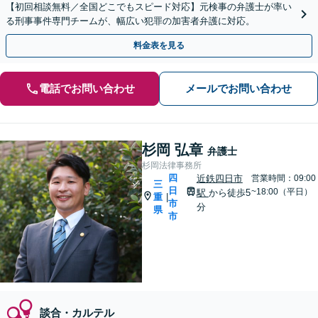
【初回相談無料／全国どこでもスピード対応】元検事の弁護士が率い
る刑事事件専門チームが、幅広い犯罪の加害者弁護に対応。
料金表を見る
電話でお問い合わせ
メールでお問い合わせ
杉岡 弘章
弁護士
杉岡法律事務所
四
近鉄四日市
営業時間：09:00
三
日
~18:00（平日）
駅
から徒歩5
重
|
市
分
県
市
談合・カルテル