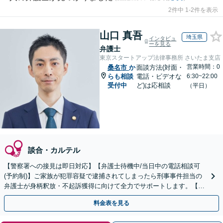
2件中 1-2件を表示
山口 真吾
埼玉県
インタビュ
ーを見る
弁護士
東京スタートアップ法律事務所 さいたま支店
営業時間：0
桑名市
か
面談方法(対面・
らも相談
電話・ビデオな
6:30~22:00
受付中
ど)は応相談
（平日）
談合・カルテル
【警察署への接見は即日対応】【弁護士待機中/当日中の電話相談可
(予約制)】ご家族が犯罪容疑で逮捕されてしまったら刑事事件担当の
弁護士が身柄釈放・不起訴獲得に向けて全力でサポートします。【毎
月100名以上の相談実績】【全国対応】
料金表を見る