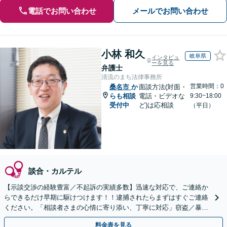
電話でお問い合わせ
メールでお問い合わせ
小林 和久
岐阜県
インタビュ
ーを見る
弁護士
清流のまち法律事務所
営業時間：0
桑名市
か
面談方法(対面・
らも相談
電話・ビデオな
9:30~18:00
受付中
ど)は応相談
（平日）
談合・カルテル
【示談交渉の経験豊富／不起訴の実績多数】迅速な対応で、ご連絡か
らできるだけ早期に駆けつけます！！逮捕されたらまずはすぐご連絡
ください。「相談者さまの心情に寄り添い、丁寧に対応」窃盗／暴
行・傷害／横領／飲酒運転ほか【夜間相談可（要相談）】
料金表を見る