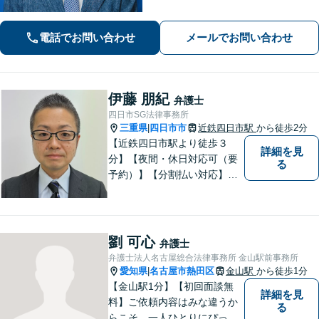
かなコミュニケーションを心掛け、ご
依頼者様にとって納得感の高い解決を
電話でお問い合わせ
メールでお問い合わせ
目指します【夜間・休日相談可】【金
山駅5分】
伊藤 朋紀
弁護士
四日市SG法律事務所
三重県
四日市市
近鉄四日市駅
から徒歩2分
|
【近鉄四日市駅より徒歩３
詳細を見
分】【夜間・休日対応可（要
る
予約）】【分割払い対応】
【弁護士歴１０年以上】 法律
相談を大切にしています。ま
ずはできる限り丁寧にお聞き
して、一緒に解決方法を考え
劉 可心
弁護士
る手助けをさせていただけれ
弁護士法人名古屋総合法律事務所 金山駅前事務所
ばと思いますので、お気軽に
愛知県
名古屋市熱田区
金山駅
から徒歩1分
|
ご相談ください。
【金山駅1分】【初回面談無
詳細を見
料】ご依頼内容はみな違うか
る
らこそ、一人ひとりにぴった