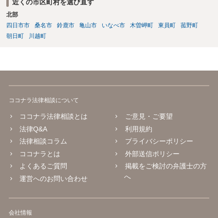
近くの市区町村を選び直す
約がない限り、争いが起きる可能性はあります。 2番目の点について
北部
は、口座は法人名義のものでしょうから、一般的には株式譲渡であれ
四日市市
桑名市
鈴鹿市
亀山市
いなべ市
木曽岬町
東員町
菰野町
ば売却側に責任追及が来ることはないでしょうが、口座を不正に使用
するような相手であればそもそも取引はしない方がいいと思います。
朝日町
川越町
ココナラ法律相談について
ココナラ法律相談とは
ご意見・ご要望
法律Q&A
利用規約
法律相談コラム
プライバシーポリシー
ココナラとは
外部送信ポリシー
よくあるご質問
掲載をご検討の弁護士の方
へ
運営へのお問い合わせ
会社情報