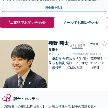
対応】【弁護士待機中/当日中の電話相談可(予約制)】
料金表を見る
電話でお問い合わせ
メールでお問い合わせ
幾野 翔太
大阪府
インタビュ
ーを見る
弁護士
東京スタートアップ法律事務所 大阪支店
営業時間：0
桑名市
か
面談方法(対面・
らも相談
電話・ビデオな
6:30~22:00
受付中
ど)は応相談
（平日）
談合・カルテル
【警察署への接見は即日対応】【弁護士待機中/当日中の電話相談可