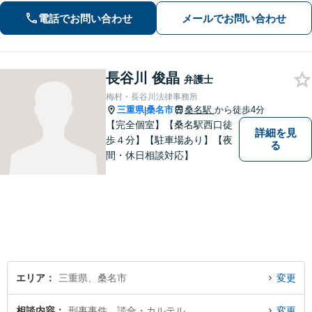
全力を尽くします。一人で悩まず、お
電話でお問い合わせ
メールでお問い合わせ
気軽にご相談ください【夜間土日相談
可（要予約）】
長谷川 俊晶
弁護士
梅村・長谷川法律事務所
三重県
桑名市
桑名駅
から徒歩4分
|
【完全個室】【桑名駅西口徒
詳細を見
歩４分】【駐車場あり】【夜
る
間・休日相談対応】
エリア
三重県、桑名市
変更
相談内容
刑事事件、談合・カルテル
変更