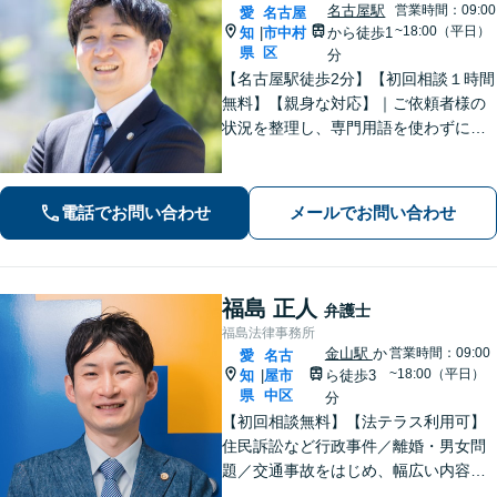
名古屋駅
営業時間：09:00
愛
名古屋
~18:00（平日）
知
市中村
から徒歩1
|
県
区
分
【名古屋駅徒歩2分】【初回相談１時間
無料】【親身な対応】｜ご依頼者様の
状況を整理し、専門用語を使わずに、
丁寧かつ分かりやすくご説明。【借金
問題（債務整理）】に強み。解決でき
るか悩む前にまずはご相談ください。
電話でお問い合わせ
メールでお問い合わせ
福島 正人
弁護士
福島法律事務所
金山駅
か
営業時間：09:00
愛
名古
~18:00（平日）
知
屋市
ら徒歩3
|
県
中区
分
【初回相談無料】【法テラス利用可】
住民訴訟など行政事件／離婚・男女問
題／交通事故をはじめ、幅広い内容の
ご相談に対応いたします。丁寧で細や