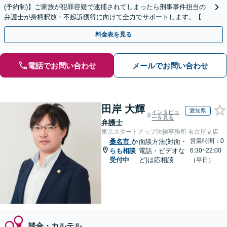
(予約制)】ご家族が犯罪容疑で逮捕されてしまったら刑事事件担当の
弁護士が身柄釈放・不起訴獲得に向けて全力でサポートします。【毎
月100名以上の相談実績】【全国対応】
料金表を見る
電話でお問い合わせ
メールでお問い合わせ
田岸 大輝
愛知県
インタビュ
ーを見る
弁護士
東京スタートアップ法律事務所 名古屋支店
営業時間：0
桑名市
か
面談方法(対面・
らも相談
電話・ビデオな
6:30~22:00
受付中
ど)は応相談
（平日）
談合・カルテル