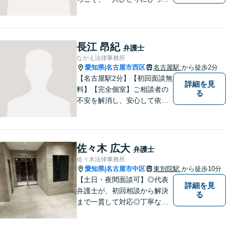
りの解決を大切にしていま
す。 あなたにとって一番良い
結果を一緒に目指してまいり
ます。誰にも話せず抱えてき
長江 昂紀
弁護士
た不安を、どうぞお聞かせく
ながえ法律事務所
ださい。【電話・WEB相談も
愛知県
名古屋市西区
名古屋駅
から徒歩2分
|
対応可能】
【名古屋駅2分】【初回面談無
詳細を見
料】【完全個室】ご相談者の
る
不安を解消し、安心して依頼
いただけるよう、わかりやす
い費用体系を心がけ、事前に
しっかりと説明を行います。
依頼者の気持ちに寄り添い、
佐々木 広大
弁護士
最適な解決策をご提案するこ
佐々木法律事務所
とを大切にしています。
愛知県
名古屋市中区
東別院駅
から徒歩10分
|
【土日・夜間面談可】◎代表
詳細を見
弁護士が、初回相談から解決
る
まで一貫して対応◎丁寧な対
応に強み。【刑事事件】早期
の身柄解放、不起訴など、豊