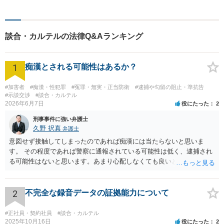
富な経験をもとに最善の解決
を目指します【相続問題】遺
産分割調停や審判もお任せく
談合・カルテルの法律Q&Aランキング
ださい【東別院駅】
1
痴漢とされる可能性はあるか？
#加害者
#痴漢・性犯罪
#冤罪・無実・正当防衛
#逮捕や勾留の阻止・準抗告
#示談交渉
#談合・カルテル
2026年6月7日
役にたった
2
刑事事件に強い弁護士
久野 択真
弁護士
意図せず接触してしまったのであれば痴漢には当たらないと思いま
す。 その程度であれば警察に通報されている可能性は低く、逮捕され
る可能性はないと思います。あまり心配しなくても良いと思います。
以上ご参考までに。
2
不完全な録音データの証拠能力について
#正社員・契約社員
#談合・カルテル
2025年10月16日
役にたった
2