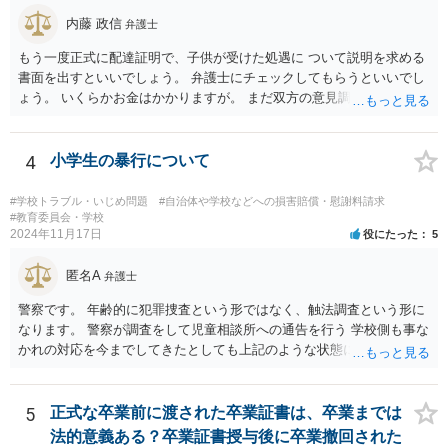
内藤 政信
弁護士
もう一度正式に配達証明で、子供が受けた処遇に ついて説明を求める
書面を出すといいでしょう。 弁護士にチェックしてもらうといいでし
ょう。 いくらかお金はかかりますが。 まだ双方の意見調整が必要です
ね。
4
小学生の暴行について
#学校トラブル・いじめ問題
#自治体や学校などへの損害賠償・慰謝料請求
#教育委員会・学校
2024年11月17日
役にたった
5
匿名A
弁護士
警察です。 年齢的に犯罪捜査という形ではなく、触法調査という形に
なります。 警察が調査をして児童相談所への通告を行う 学校側も事な
かれの対応を今までしてきたとしても上記のような状態になれば一定
の対応はするでしょう。 外傷がないとのことですが、同種被害を訴え
る生徒が複数名ということであれば、 警察側も動くのではないかと思
われます。
5
正式な卒業前に渡された卒業証書は、卒業までは
法的意義ある？卒業証書授与後に卒業撤回された