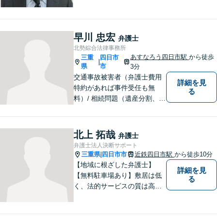
【弁護士歴１０年以上】 法律
相談を大切にしています。ま
ずはできる限り丁寧にお聞き
して、一緒に解決方法を考え
早川 忠宏
弁護士
る手助けをさせていただけれ
北勢綜合法律事務所
ばと思いますので、お気軽に
あすなろう四日市駅
から徒歩
三重
四日市
|
ご相談ください。
県
市
3分
交通事故被害者（弁護士費用
詳細を見
特約があれば事件受任も無
る
料）/ 相続問題（遺産分割、遺
言等）。是非一度ご相談くだ
さい。
北上 拓哉
弁護士
弁護士法人決断サポート
三重県
四日市市
近鉄四日市駅
から徒歩10分
|
【地域に根ざした弁護士】
詳細を見
【無料駐車場あり】敷居は低
る
く、法的サービスの質は高く
をモットーに、ご相談者の立
場に立って、問題の解決を目