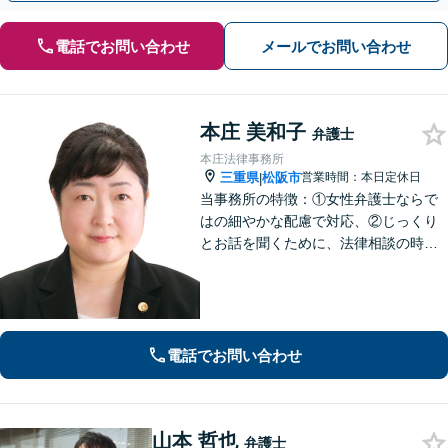
電話でお問い合わせ
メールでお問い合わせ
本庄 美和子
弁護士
本庄法律事務所
三重県
松阪市
営業時間：本日定休日
|
当事務所の特徴：①女性弁護士ならで
はの細やかな配慮で対応、②じっくり
とお話を聞くために、法律相談の時間
は1時間枠の設定（ただし，初回30分間
分は無料）
電話でお問い合わせ
山本 哲也
弁護士