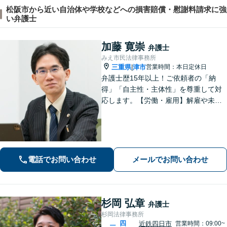
松阪市から近い自治体や学校などへの損害賠償・慰謝料請求に強
い弁護士
加藤 寛崇
弁護士
みえ市民法律事務所
三重県
津市
営業時間：本日定休日
|
弁護士歴15年以上！ご依頼者の「納
得」「自主性・主体性」を尊重して対
応します。【労働・雇用】解雇や未払
い残業代のトラブルはお任せくださ
い。【離婚・男女】豊富な対応実績が
あります。
電話でお問い合わせ
メールでお問い合わせ
杉岡 弘章
弁護士
杉岡法律事務所
四
近鉄四日市
営業時間：09:00~