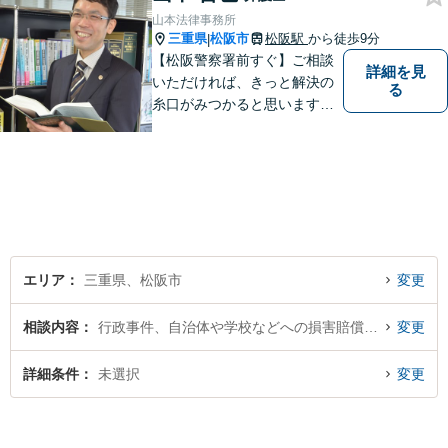
山本法律事務所
三重県
松阪市
松阪駅
から徒歩9分
|
【松阪警察署前すぐ】ご相談
詳細を見
いただければ、きっと解決の
る
糸口がみつかると思います。
法律の専門家としての豊富な
知識と経験で、誠実にご対応
いたします。
エリア
三重県、松阪市
変更
相談内容
行政事件、自治体や学校などへの損害賠償・慰謝料請求
変更
詳細条件
未選択
変更