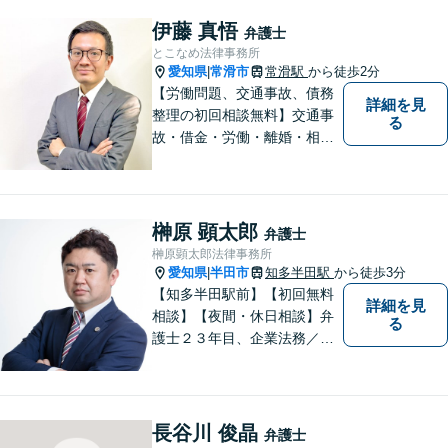
指します。交通事故／借金問
題／離婚問題／相続問題／企
伊藤 真悟
弁護士
業法務など、幅広く対応可
とこなめ法律事務所
能。【明確な料金体系】どう
愛知県
常滑市
常滑駅
から徒歩2分
|
ぞご連絡ください。
【労働問題、交通事故、債務
詳細を見
整理の初回相談無料】交通事
る
故・借金・労働・離婚・相続
問題が得意です。愛知県常滑
市、東海市、知多市、半田
市、大府市、武豊町、阿久比
町、東浦町、美浜町、南知多
榊原 顕太郎
弁護士
町などでお困りの方がいまし
榊原顕太郎法律事務所
たらすぐにご相談ください。
愛知県
半田市
知多半田駅
から徒歩3分
|
【知多半田駅前】【初回無料
詳細を見
相談】【夜間・休日相談】弁
る
護士２３年目、企業法務／交
通事故／借金問題／離婚など
幅広いお困りごとを解決！中
小企業診断士の資格を持つ弁
護士が、事業経営を強力サポ
長谷川 俊晶
弁護士
ートいたします！【ネット予