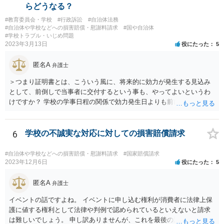
らどうなる？
#教育委員会・学校
#行政訴訟
#自治体法務
#自治体や学校などへの損害賠償・慰謝料請求
#国や自治体
#学校トラブル・いじめ問題
2023年3月13日
役にたった
5
匿名A
弁護士
＞つまり証明書とは、こういう風に、将来的に効力が発生する見込み
として、前倒しで当事者に交付するという事も、やってよいというわ
けですか？ 学校の学事日程の関係で効力発生日よりも前に交付したか
らとしても、効力発生日が記載されている証明書の効力に影響はない
でしょう。 両者をそろえるに越したことはないですが、卒業式の日程
自体は各学校によって慣例として定められることが多いですし、学籍
6
学校の不誠実な対応に対しての損害賠償請求
離脱日も、学校によって異なるようですから、そのこと自体に特に問
題はないでしょう。 ＞万一、効力発生日より前に、その効力が無効と
#自治体や学校などへの損害賠償・慰謝料請求
#国家賠償請求
なる出来事が起こったとしたら、その証明書は効力を発生する事な
2023年12月6日
役にたった
5
く、証明書としては無効化されるということですね？ そう考えるのが
自然でしょう。 ただし、卒業証書自体は、通常記載されている内容
匿名A
弁護士
が、全課程を修了したという事実について記載されており、卒業式時
イベントの話ですよね。 イベントに申し込む権利が消費者に法律上保
点では、そのこと自体は過去の事実として間違いないので、卒業証書
護に値する権利として法律や判例で認められているといえないと請求
自体の無効かどうかという法的な効力を議論するものではないでしょ
は難しいでしょう。 申し訳ありませんが、これを最後の返信としま
う。 問題は、証書そのものではなく、在学中に何らかの問題を起こし