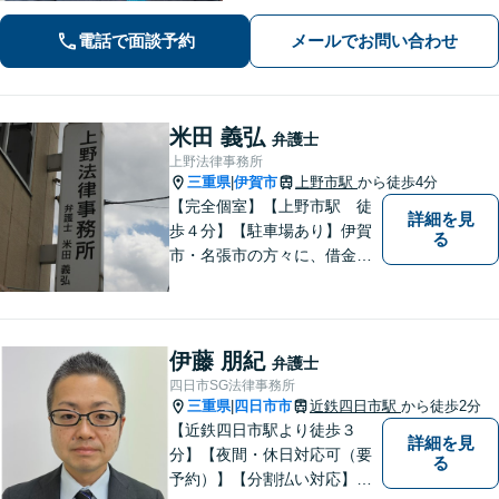
税理士・社労士がいます】不当解雇・
電話で面談予約
メールでお問い合わせ
未払い残業代・就業規則の整備など対
応【当日/夜間/土日対応可】
米田 義弘
弁護士
上野法律事務所
三重県
伊賀市
上野市駅
から徒歩4分
|
【完全個室】【上野市駅 徒
詳細を見
歩４分】【駐車場あり】伊賀
る
市・名張市の方々に、借金、
交通事故の問題から、離婚・
男女問題、相続、労働の問題
まで、幅広い分野でご対応さ
せていただきますので、一人
伊藤 朋紀
弁護士
で悩まずに、なんでもご相談
四日市SG法律事務所
ください
三重県
四日市市
近鉄四日市駅
から徒歩2分
|
【近鉄四日市駅より徒歩３
詳細を見
分】【夜間・休日対応可（要
る
予約）】【分割払い対応】