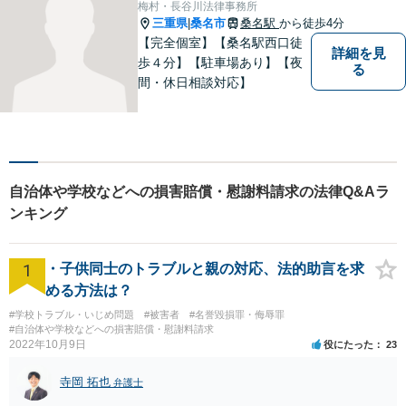
梅村・長谷川法律事務所
約可】【駐車場あり】【見積
三重県
桑名市
桑名駅
から徒歩4分
|
無料】
【完全個室】【桑名駅西口徒
詳細を見
歩４分】【駐車場あり】【夜
る
間・休日相談対応】
自治体や学校などへの損害賠償・慰謝料請求の法律Q&Aラ
ンキング
1
・子供同士のトラブルと親の対応、法的助言を求
める方法は？
#学校トラブル・いじめ問題
#被害者
#名誉毀損罪・侮辱罪
#自治体や学校などへの損害賠償・慰謝料請求
2022年10月9日
役にたった
23
寺岡 拓也
弁護士