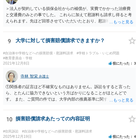
は、市や区、都道府県などの責任の範囲内にありますから、役所も相
談に応じなくてはなりません。
＞法人が契約している損保会社からの補償が、実費でかかった治療費
と交通費のみとの事でした。 これらに加えて慰謝料も請求し得ると考
えられます。先ほど回答させていただいたとおり、慰謝料の額につい
ては通院期間・回数などを基準にして検討がなされます。
9
大学に対して損害賠償請求できますか？
#自治体や学校などへの損害賠償・慰謝料請求
#学校トラブル・いじめ問題
#教育委員会・学校
2021年12月8日
役にたった
3
寺林 智栄
弁護士
①関係者の証言ほど不確実なものはありません。訴訟をすると言った
ら、とたんに協力できないという方ばかりになることがほとんどで
す。 また、ご質問の件では、大学内部の推薦基準に関する資料とご相
談者様がこれを満たしていたという資料が最低でも証拠として必要で
しょう。 資料の開示制度があるかどうかを一度大学側に問い合わせて
みてはどうでしょうか。 個人で入手できるかどうかはこれにかかって
10
損害賠償請求あたっての内容証明
いるかと思います。 もし、個人での入手が難しければ、弁護士にまず
は依頼をして（受任してくれる弁護士がいるかどうかは別ですが）、
#住民訴訟
#自治体や学校などへの損害賠償・慰謝料請求
弁護士法23条の2に基づく照会をしてもらうという方法もあります。
2025年12月19日
役にたった
4