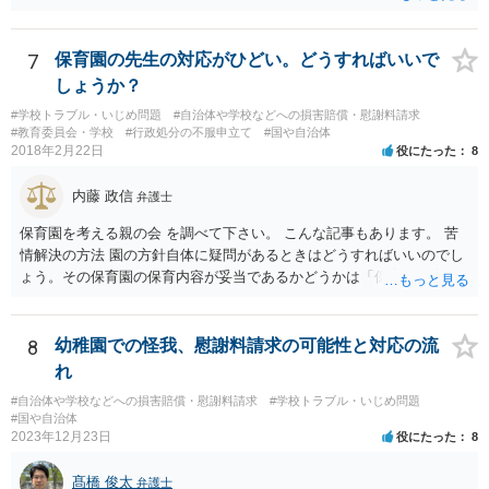
す。
て学籍を剥奪されたかどうか、ということなので、厳密に言えば卒業
証書自体の議論とは直接関係しないと思います。
7
保育園の先生の対応がひどい。どうすればいいで
しょうか？
#学校トラブル・いじめ問題
#自治体や学校などへの損害賠償・慰謝料請求
#教育委員会・学校
#行政処分の不服申立て
#国や自治体
2018年2月22日
役にたった
8
内藤 政信
弁護士
保育園を考える親の会 を調べて下さい。 こんな記事もあります。 苦
情解決の方法 園の方針自体に疑問があるときはどうすればいいのでし
ょう。その保育園の保育内容が妥当であるかどうかは「保育所保育指
針」や「第三者評価基準」などのガイドラインで判断できます。 相談
だけで問題が解決できずにこじれた時には、苦情を文書にして保育園
に提出しましょう。園は保護者の苦情に耳を傾けなくてはならないと
8
幼稚園での怪我、慰謝料請求の可能性と対応の流
法律で義務付けられています（児童福祉施設最低基準第十四条の
れ
三）。さらに苦情解決のための第三者委員を施設ごとにおくことも指
#自治体や学校などへの損害賠償・慰謝料請求
#学校トラブル・いじめ問題
導されています。 保育園との相談や交渉で解決できない時には、区市
#国や自治体
町村の担当課に苦情を上げることになります。また、都道府県には
2023年12月23日
役にたった
8
「福祉サービス運営適正化委員会」が設置されています。 認可保育所
はもちろんのこと、認可外の保育施設でも補助金を受けている施設
髙橋 俊太
弁護士