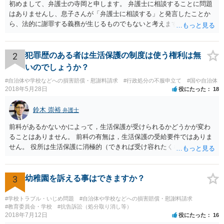
初めまして、弁護士の寺岡と申します。 弁護士に相談することに問題
はありませんし、息子さんが「弁護士に相談する」と発言したことか
ら、法的に謝罪する義務が生じるものでもないと考えます。 経緯から
してもはや当人同士でのお話は難しい段階にきているようにも思いま
す。 子どもの専門相談窓口もありますし、一度相談だけでもしてはい
かがでしょうか。
2
犯罪歴のある者は生活保護の制度は使う権利は無
いのでしょうか？
#自治体や学校などへの損害賠償・慰謝料請求
#行政処分の不服申立て
#国や自治体
2018年5月28日
役にたった
18
鈴木 崇裕
弁護士
前科があるかないかによって，生活保護が受けられるかどうかが変わ
ることはありません。 前科の有無は，生活保護の受給要件ではありま
せん。 役所は生活保護に消極的（できれば受け容れたくない）な姿勢
を示すことが多いようですが， 受給要件を満たしていることをきちん
と説明しましょう。
3
幼稚園を訴える事はできますか？
#学校トラブル・いじめ問題
#自治体や学校などへの損害賠償・慰謝料請求
#教育委員会・学校
#抗告訴訟（処分取り消し等）
2018年7月12日
役にたった
16