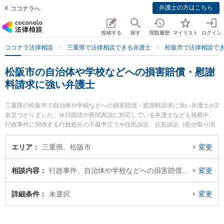
弁護士の方はこちら
ココナラへ
投稿する
探す
閲覧履歴
マイリスト
ログイン
ココナラ法律相談
三重県で法律相談できる弁護士
松阪市で法律相談で
松阪市の自治体や学校などへの損害賠償・慰謝
料請求に強い弁護士
三重県の松阪市で自治体や学校などへの損害賠償・慰謝料請求に強い弁護士が2
名見つかりました。休日面談や夜間面談に対応している弁護士なども掲載中。
行政事件に関係する行政処分の不服申立てや住民訴訟、抗告訴訟（処分取り消
し等）等の細かな分野での絞り込み検索もでき便利です。特に本庄法律事務所
の本庄 美和子弁護士や山本法律事務所の山本 哲也弁護士のプロフィール情報や
エリア
三重県、松阪市
変更
弁護士費用、強みなどが注目されています。『松阪市で土日や夜間に発生した
自治体や学校などへの損害賠償・慰謝料請求のトラブルを今すぐに弁護士に相
相談内容
行政事件、自治体や学校などへの損害賠償・慰謝料請求
変更
談したい』『自治体や学校などへの損害賠償・慰謝料請求のトラブル解決の実
績豊富な近くの弁護士を検索したい』『初回相談無料で自治体や学校などへの
損害賠償・慰謝料請求を法律相談できる松阪市内の弁護士に相談予約したい』
詳細条件
未選択
変更
などでお困りの相談者さんにおすすめです。