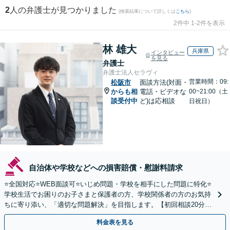
2
人の弁護士が見つかりました
(検索結果について詳しくは
こちら
)
2件中 1-2件を表示
林 雄大
兵庫県
インタビュー
を見る
弁護士
弁護士法人セラヴィ
営業時間：09:
松阪市
面談方法(対面・
からも相
電話・ビデオな
00~21:00（土
談受付中
ど)は応相談
日祝日）
自治体や学校などへの損害賠償・慰謝料請求
⭐️全国対応⭐️WEB面談可⭐️いじめ問題・学校を相手にした問題に特化⭐️
学校生活でお困りのお子さまと保護者の方、学校関係者の方のお気持
ちに寄り添い、「適切な問題解決」を目指します。【初回相談20分無
料】
料金表を見る