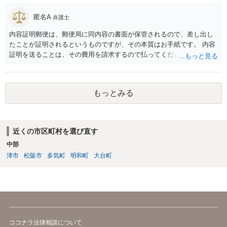
②少額の慰謝料程度（数十万）であれば認められる可能性はあるかも
しれません。 ですが、推薦がある場合に必ずB社に採用されることが
匿名A
弁護士
保証されているのでなければ、給与差額分の賠償までは難しいと思い
内容証明郵便は、郵便局に同内容の書面が保管されるので、差し出し
ます。 ですので、お金をかけて訴訟をしても得るものが少ない可能性
たことが証明されるというものですが、その本質はお手紙です。 内容
は高いと思われます。 ただ、この点に関しては弁護士によって見解が
証明を送ることは、その費用を請求するので払ってくださいという申
異なるかもしれません。
出をお手紙で行ったというにすぎません。 そのため、相手がそれに応
じる義務が（内容証明郵便の効力として）生じるというものではな
く、無視されたらそれでおしまいです。 その後は、裁判を起こして判
もっとみる
決を得て強制的に支払ってもらえるようにするかどうかを検討する必
要があります。郵便を送らずに最初から裁判所に申し立てる方法もあ
りえます。 弁護士に依頼する場合、何を依頼するかということをよく
よく相談の上、決めるべきです。 単に内容証明郵便を作ってもらうだ
近くの市区町村を選び直す
けでよいのかどうか（これだけなら数万円でしょう）、その後の交渉
中部
を依頼するかどうか、請求金額との関係で、赤字になるかもしれない
ので、交渉の依頼はしないのか、など、検討すべき点はいろいろあり
津市
松阪市
多気町
明和町
大台町
ますので、まずは、お近くの弁護士に直接相談してみてください。
ココナラ法律相談について