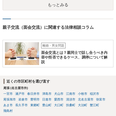
士や行政の相談窓口にご相談されることをお勧め致します。
もっとみる
親子交流（面会交流）に関連する法律相談コラム
離婚・男女問題
面会交流とは？親同士で話し合うべき内
容や拒否できるケース、調停について解
説
近くの市区町村を選び直す
尾張 (名古屋市外)
一宮市
瀬戸市
春日井市
津島市
犬山市
江南市
小牧市
稲沢市
尾張旭市
岩倉市
豊明市
日進市
愛西市
清須市
北名古屋市
弥富市
あま市
長久手市
東郷町
豊山町
大口町
扶桑町
大治町
蟹江町
飛島村