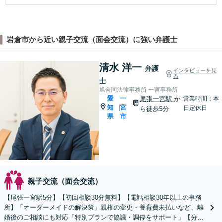
岩倉市から近い親子交流（面会交流）に強い弁護士
清水 洋一
弁護
インタビューを見
る
士
旭合同法律事務所 一宮事務所
愛
一
尾張一宮駅
か
営業時間：本
知
宮
|
日定休日
ら徒歩5分
県
市
親子交流（面会交流）
【尾張一宮駅5分】【初回相談30分無料】【電話相談30年以上の事務
所】「オーダーメイドの解決策」親権の変更・養育費未払いなど、離
婚後のご相談にも対応「特別プランで協議・調停をサポート」【分割