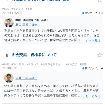
細な事情がわからないため、 可能であれば今までの訴訟提起を持っ
て、弁護士に面談相談に行くのが一番だと思います。
#親権
#面会交流
#審判
2024年1月27日
役にたった
4
離婚・男女問題に強い弁護士
島田 直樹
弁護士
別居まで主たる監護者としてお子様たちの養育を問題なく行っていた
のであれば、監護者と認められる可能性が高いと考えられます。 保全
処分が認められるかについては、保全の必要性との関係でなんともい
えませんが、その場合、審判を早めにしてくれることが多いと思いま
す。 精神的なご負担も大きいと思いますが、担当の弁護士とよく相談
しながら手続を進めてください。
8
面会交流、親権者について
#親権
#DV・暴力
#モラハラ
#生活費を渡さない
#面会交流
#調停
2023年3月13日
役にたった
4
吉岡 一誠
弁護士
いち早く審判による終結を求める方策としては、相手方の過剰な要求
には一切応じる気はない旨をきっぱりと伝えるとともに、裁判所が審
判を下すうえで必要な事実・証拠を早期に主張・提出し尽くすという
ところでしょう。 弁護士に依頼することで、そうした段取りをスピー
ディーに進められる可能性もあるところなので、上記岡本先生がおっ