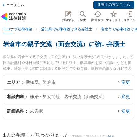
弁護士の方はこちら
ココナラへ
投稿する
探す
閲覧履歴
マイリスト
ログイン
ココナラ法律相談
愛知県で法律相談できる弁護士
岩倉市で法律相談で
岩倉市の親子交流（面会交流）に強い弁護士
愛知県の岩倉市で親子交流（面会交流）に強い弁護士が1名見つかりました。初
回面談無料や休日面談に対応している弁護士、解決事例を持つ弁護士なども掲
載中。離婚・男女問題に関係する財産分与や養育費、親権等の細かな分野での
絞り込み検索もでき便利です。特に黒川法律事務所の黒川 綾子弁護士のプロフ
ィール情報や弁護士費用、強みなどが注目されています。『岩倉市で土日や夜
エリア
愛知県、岩倉市
変更
間に発生した親子交流（面会交流）のトラブルを今すぐに弁護士に相談した
い』『親子交流（面会交流）のトラブル解決の実績豊富な近くの弁護士を検索
相談内容
離婚・男女問題、親子交流（面会交流）
変更
したい』『初回相談無料で親子交流（面会交流）を法律相談できる岩倉市内の
弁護士に相談予約したい』などでお困りの相談者さんにおすすめです。
詳細条件
未選択
変更
1
人の弁護士が見つかりました
(検索結果について詳しくは
こちら
)