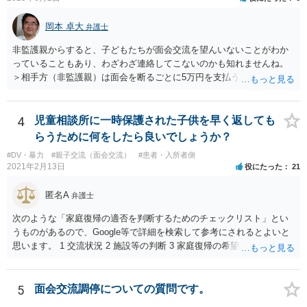
岡本 卓大
弁護士
非監護親からすると、子どもたちが面会交流を望んいないことがわか
っていることもあり、わざわざ連絡してこないのかも知れませんね。
＞相手方（非監護親）は面会を断るごとに5万円を支払うことを取決め
るよう要求してきたり、調停中もかなり揉めました。 というのも、本
当に何が何でも面会交流したい（子どもたちと会いたい）と言うより
は、あなたに対する嫌がらせだった可能性もあるように思います（そ
4
児童相談所に一時保護された子供を早く返しても
ういう男はDV・虐待系の男には珍しくありません。）。 面会交流とは
らうために何をしたら良いでしょうか？
親の権利ではなく、『子どものため』のものです。 子どもたちの年齢
#DV・暴力
#親子交流（面会交流）
#患者・入所者側
（自分の気持ちを言える年齢）を考えても、無理に面会交流をする必
2021年2月13日
役にたった
21
要もありません。 相手から面会交流を行うことについての申し出があ
ったときに対応すれば十分だと思います。 仮に相手から、面会交流さ
匿名A
弁護士
せなかった（連絡をしてこなかった）と慰謝料請求してきたとして
も、そのような請求は、まず認められません。 ご心配であれば、審判
次のような「家庭復帰の適否を判断するためのチェックリスト」とい
書を持参して、お近くの弁護士に法律相談してみてください。
うものがあるので、Google等で詳細を検索して参考にされるとよいと
思います。 1 交流状況 2 施設等の判断 3 家庭復帰の希望 4 保護者への
思い、愛着 5 健康・発育の状況 6 対人関係、情緒の安定 7 リスク回避
能力 8 引取りの希望 9 虐待の事実を認めていること 10 子どもの立場
に立った見方 11 衝動のコントロール 12 精神的安定 13 養育の知識・
5
面会交流調停についての質問です。
技術 14 関係機関への援助、関係構築の意思 15 地域、近隣における孤