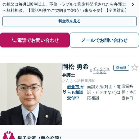
の相談は毎月100件以上、不倫トラブルで慰謝料請求されたら弁護士
へ無料相談。【電話相談でご契約まで対応可/来所不要】【全国対応】
料金表を見る
電話でお問い合わせ
メールでお問い合わせ
岡松 勇希
愛知県
インタビュ
ーを見る
弁護士
さんさん法律事務所
営業時
岩倉市
か
面談方法(対面・電
らも相談
話・ビデオなど)は
間：本日
受付中
応相談
定休日
親子交流（面会交流）