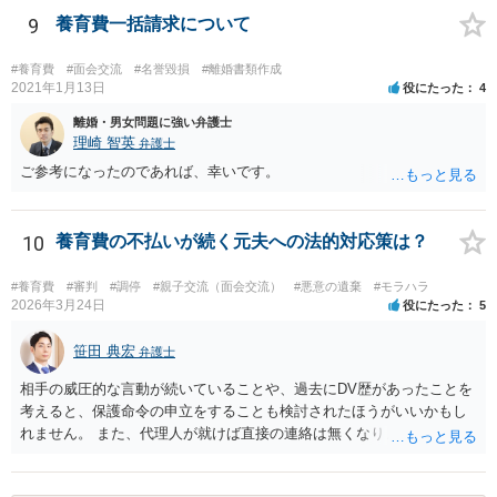
しゃるように、法テラスの利用も検討されるのが良いかと思います。
9
養育費一括請求について
#養育費
#面会交流
#名誉毀損
#離婚書類作成
2021年1月13日
役にたった
4
離婚・男女問題に強い弁護士
理崎 智英
弁護士
ご参考になったのであれば、幸いです。
10
養育費の不払いが続く元夫への法的対応策は？
#養育費
#審判
#調停
#親子交流（面会交流）
#悪意の遺棄
#モラハラ
2026年3月24日
役にたった
5
笹田 典宏
弁護士
相手の威圧的な言動が続いていることや、過去にDV歴があったことを
考えると、保護命令の申立をすることも検討されたほうがいいかもし
れません。 また、代理人が就けば直接の連絡は無くなりますので、ご
相談者の方も代理人を立てるのも一手です。 面会交流含め、元夫との
やりとりが相当ご心労になっていると見受けられますので、一度弁護