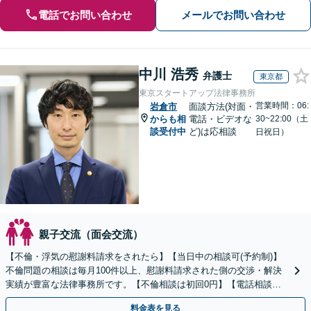
電話でお問い合わせ
メールでお問い合わせ
中川 浩秀
弁護士
東京都
東京スタートアップ法律事務所
営業時間：06:
岩倉市
面談方法(対面・
からも相
電話・ビデオな
30~22:00（土
談受付中
ど)は応相談
日祝日）
親子交流（面会交流）
【不倫・浮気の慰謝料請求をされたら】【当日中の相談可(予約制)】
不倫問題の相談は毎月100件以上、慰謝料請求された側の交渉・解決
実績が豊富な法律事務所です。【不倫相談は初回0円】【電話相談で
ご契約まで対応可/来所不要】
料金表を見る