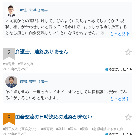
村山 大基
弁護士
＞元妻からの連絡に対して、どのように対処すべきでしょうか？ 現
状、相手が合わせないと言っているわけで、おっしゃる通り放置する
となし崩しに面会交流しないことになりかねません。 家庭裁判所か
ら、きちんと履行しなさいという連絡（履行勧告）をしてもらう手も
ありますが、お書きいただいた感じだとあまり効果がなさそうですよ
ね。 今後の対応としては、 ・弁護士経由で説得 ・再度調停申立て＋
2
弁護士、連絡ありません
間接強制といって、会わせない場合のペナルティ的なものも求める が
考えられると思います。 依頼するかどうかはともかく、相談には行っ
#養育費
#面会交流
てもいいと思います。
2022年5月25日
役にたった
6
佐藤 栄晃
弁護士
その点も含め、一度セカンドオピニオンとして法律相談に行かれてみ
るのがよろしいかと思います。
3
面会交流の日時決めの連絡が来ない
#親子交流（面会交流）
#養育費
#審判
#調停
#親権
#慰謝料請求された側
2025年6月2日
役にたった
6