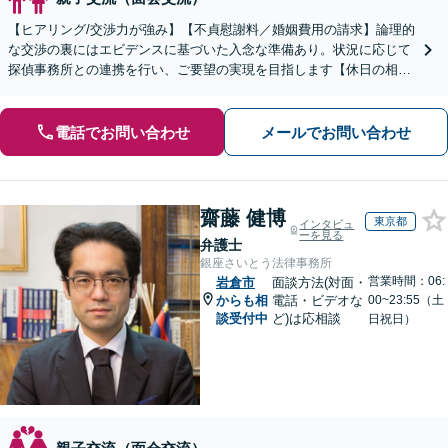
【ヒアリング/交渉力が強み】【不貞慰謝料／婚姻費用の請求】論理的
な交渉の裏にはエビデンスに基づいた入念な準備あり。状況に応じて
探偵事務所との連携を行い、ご要望の実現を目指します【休日の相談
可能】【御器所駅／桜山駅徒歩14分】
電話でお問い合わせ
メールでお問い合わせ
齋藤 健博
東京都
インタビュ
ーを見る
弁護士
銀座さいとう法律事務所
営業時間：06:
岩倉市
面談方法(対面・
からも相
電話・ビデオな
00~23:55（土
談受付中
ど)は応相談
日祝日）