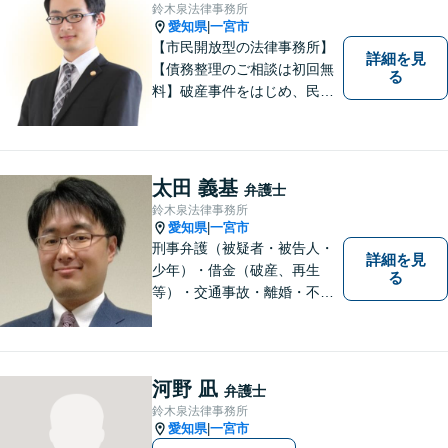
鈴木泉法律事務所
【分割払い可】【完全個室】
愛知県
一宮市
|
【市民開放型の法律事務所】
詳細を見
【債務整理のご相談は初回無
る
料】破産事件をはじめ、民事
事件、刑事事件など幅広く対
応しています。「こんなこと
相談してもいいのか分からな
い」という方も、まずはお気
太田 義基
弁護士
軽にご相談ください。
鈴木泉法律事務所
愛知県
一宮市
|
刑事弁護（被疑者・被告人・
詳細を見
少年）・借金（破産、再生
る
等）・交通事故・離婚・不貞
慰謝料・不動産に関するトラ
ブル（明渡し、賃料未払い、
売買等）・親族関係を巡るト
ラブル（相続、遺言等）・犯
河野 凪
弁護士
罪被害者対応を主に取り扱っ
鈴木泉法律事務所
ております
愛知県
一宮市
|