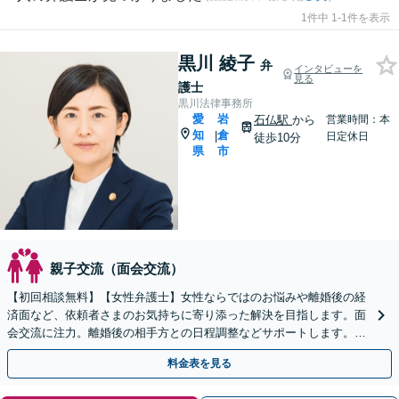
1件中 1-1件を表示
黒川 綾子
弁
インタビューを
見る
護士
黒川法律事務所
愛
岩
石仏駅
から
営業時間：本
知
倉
|
日定休日
徒歩10分
県
市
親子交流（面会交流）
【初回相談無料】【女性弁護士】女性ならではのお悩みや離婚後の経
済面など、依頼者さまのお気持ちに寄り添った解決を目指します。面
会交流に注力。離婚後の相手方との日程調整などサポートします。
【法テラス利用可能】【駐車場あり／お子様連れのご相談可】
料金表を見る