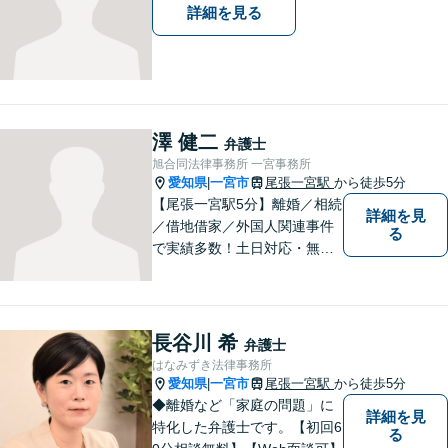
詳細を見る
澤 健二
弁護士
旭合同法律事務所 一宮事務所
愛知県
一宮市
尾張一宮駅
から徒歩5分
|
【尾張一宮駅5分】離婚／相続
詳細を見
／借地借家／外国人関連事件
る
で実績多数！土日対応・無料
電話相談◎皆様の抱える問題
の背景を理解し、最適な解決
方法をご提案・実行いたしま
す。お気軽にご相談を！【著
長谷川 希
弁護士
書多数】【法テラス可】
はなみずき法律事務所
愛知県
一宮市
尾張一宮駅
から徒歩5分
|
◆離婚など「家庭の問題」に
詳細を見
特化した弁護士です。【初回6
る