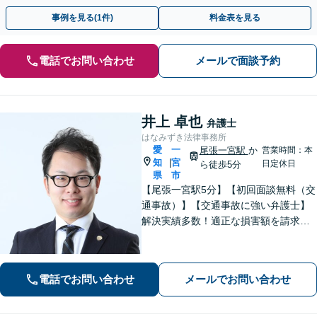
払い可】【完全個室制】【子連れ相談OK】
事例を見る(1件)
料金表を見る
電話でお問い合わせ
メールで面談予約
井上 卓也
弁護士
はなみずき法律事務所
愛
一
尾張一宮駅
か
営業時間：本
知
宮
|
日定休日
ら徒歩5分
県
市
【尾張一宮駅5分】【初回面談無料（交
通事故）】【交通事故に強い弁護士】
解決実績多数！適正な損害額を請求
し、安心して治療が続けられるような
サポート弁護を行っています。どんな
方でもまずは無料相談を！【男女1名ず
電話でお問い合わせ
メールでお問い合わせ
つ弁護士在籍】