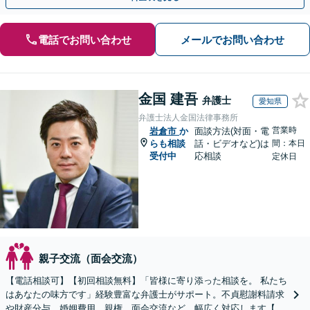
電話でお問い合わせ
メールでお問い合わせ
金国 建吾
弁護士
愛知県
弁護士法人金国法律事務所
営業時
岩倉市
か
面談方法(対面・電
らも相談
話・ビデオなど)は
間：本日
受付中
応相談
定休日
親子交流（面会交流）
【電話相談可】【初回相談無料】「皆様に寄り添った相談を。 私たち
はあなたの味方です」経験豊富な弁護士がサポート。不貞慰謝料請求
や財産分与、婚姻費用、親権、面会交流など、幅広く対応します【夜