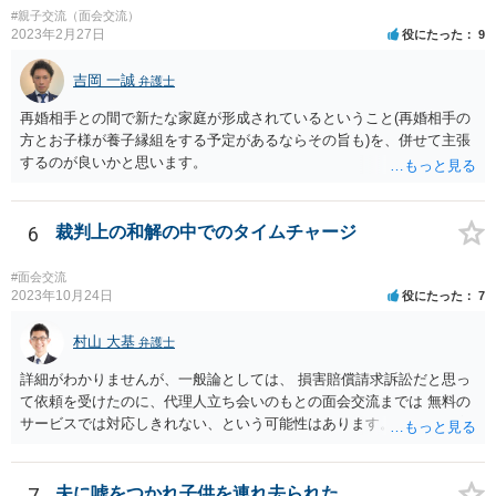
立、トラブル 16 親族との関係 17 生活基盤の安定 18 子どもの心理的
#親子交流（面会交流）
居場所 19 地域の受入れ体制 20 地域の支援機能 お母様が別居して引き
2023年2月27日
役にたった
9
取るプランは、児童相談所側からすると、17・18あたりでネガティブ
に捉えられる可能性がありますので、たとえば、あなた自身が安定し
吉岡 一誠
弁護士
た収入を有し、かつ、親族等の手厚い援助が得られ、お父様の影響を
再婚相手との間で新たな家庭が形成されているということ(再婚相手の
排除できることを示さないかぎりはなかなか認められないように思わ
方とお子様が養子縁組をする予定があるならその旨も)を、併せて主張
れます。 児童相談所の担当者は、中には問題のあるかたもいるかもし
するのが良いかと思います。
れませんが、基本的には子どもの立場に立って動こうとされているか
たが多いと思いますので、敵対関係ではなく、友好関係を築かれると
よいかと存じます。また、敵対関係になると10・11・12・14あたりで
6
裁判上の和解の中でのタイムチャージ
ネガティブな評価を付けられるので、家庭復帰の可能性をどんどん狭
めることになってしまいます。
#面会交流
2023年10月24日
役にたった
7
村山 大基
弁護士
詳細がわかりませんが、一般論としては、 損害賠償請求訴訟だと思っ
て依頼を受けたのに、代理人立ち会いのもとの面会交流までは 無料の
サービスでは対応しきれない、という可能性はあります。 また、原案
に面会交流の条項を入れたから、無料で面会交流立ち会いまでせよ、
というのは 代理人の同意がない以上、難しいかもしれません。 以上は
あくまでネットで断片的に事情をお聞きした限りの意見ですので、詳
7
夫に嘘をつかれ子供を連れ去られた