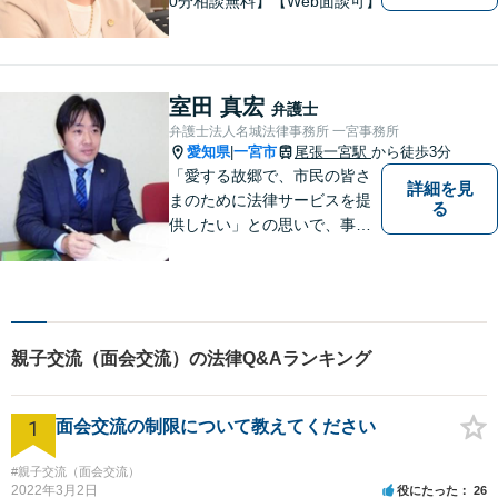
0分相談無料】【Web面談可】
室田 真宏
弁護士
弁護士法人名城法律事務所 一宮事務所
愛知県
一宮市
尾張一宮駅
から徒歩3分
|
「愛する故郷で、市民の皆さ
詳細を見
まのために法律サービスを提
る
供したい」との思いで、事務
所運営を行っています。 理念
は「法と人との橋渡し」で
す。トラブルや紛争に悩まさ
れたとき、ご自身の力ではど
うしようもできない場合、法
親子交流（面会交流）の法律Q&Aランキング
律の力があなたをお助けしま
す。
1
面会交流の制限について教えてください
#親子交流（面会交流）
2022年3月2日
役にたった
26