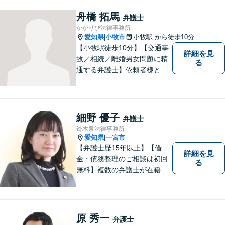
舟橋 拓馬
弁護士
かがりび法律事務所
愛知県
小牧市
小牧駅
から徒歩10分
|
【小牧駅徒歩10分】【交通事
詳細を見
故／相続／離婚男女問題に精
る
通する弁護士】依頼者様との
コミュニケーションを大切に
し、本質的な解決を目指しま
す。堅苦しくない雰囲気で、
分かりやすい説明を心がけま
細野 優子
弁護士
す。お気軽にご相談くださ
鈴木泉法律事務所
い！
愛知県
一宮市
|
【弁護士歴15年以上】【借
詳細を見
金・債務整理のご相談は初回
る
無料】複数の弁護士が在籍し
様々な相談に幅広く対応して
います。相談者さまのお話し
を丁寧にヒアリングし、寄り
添うことを大切にしておりま
原 秀一
弁護士
す。お気軽にご相談ください