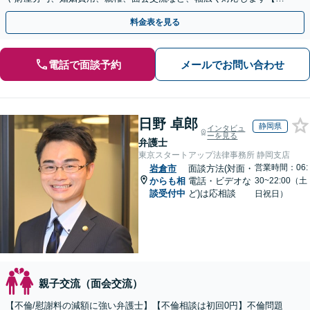
間・休日面談可】【完全個室】【名古屋駅7分】
料金表を見る
電話で面談予約
メールでお問い合わせ
日野 卓郎
静岡県
インタビュ
ーを見る
弁護士
東京スタートアップ法律事務所 静岡支店
営業時間：06:
岩倉市
面談方法(対面・
からも相
電話・ビデオな
30~22:00（土
談受付中
ど)は応相談
日祝日）
親子交流（面会交流）
【不倫/慰謝料の減額に強い弁護士】【不倫相談は初回0円】不倫問題