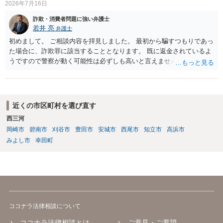
2026年7月16日
詐欺・消費者問題に強い弁護士
若井 亮
弁護士
初めまして。 ご相談内容を拝見しました。 最初から騙すつもりであっ
た場合に、詐欺罪に該当することとなります。 既に返金されているよ
うですので警察が動く可能性は必ずしも高いと言えませんが、万が
一、警察から連絡が来るようなことがあった時は、最初は行くつもり
であったが、途中で怖くなり辞退したうえで返金した、とご説明いた
だくのが良いかと思います。
近くの市区町村を選び直す
西三河
岡崎市
碧南市
刈谷市
豊田市
安城市
西尾市
知立市
高浜市
みよし市
幸田町
ココナラ法律相談について
ココナラ法律相談とは
ご意見・ご要望