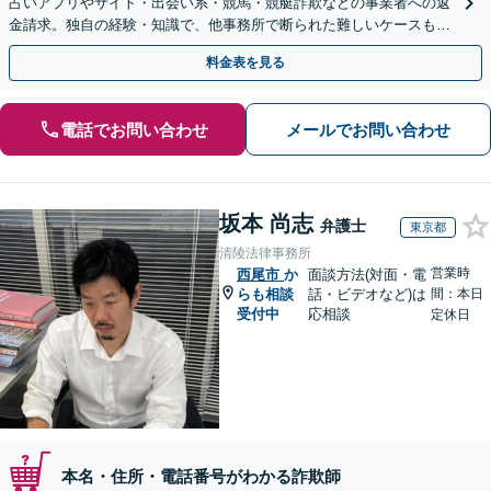
占いアプリやサイト・出会い系・競馬・競艇詐欺などの事業者への返
金請求。独自の経験・知識で、他事務所で断られた難しいケースも解
決に導いた実績あり。まずはお気軽にご相談ください
料金表を見る
電話でお問い合わせ
メールでお問い合わせ
坂本 尚志
弁護士
東京都
清陵法律事務所
営業時
西尾市
か
面談方法(対面・電
らも相談
話・ビデオなど)は
間：本日
受付中
応相談
定休日
本名・住所・電話番号がわかる詐欺師