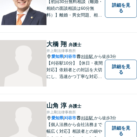
【初回30分無料相談（離婚・
詳細を見
相続の面談相談は60分無
る
料）】離婚・男女問題、相
続、労働、顧問契約など幅広
く対応しています。【名鉄東
岡崎駅徒歩1分 提携駐車場あ
り。】【土日対応（要予
大橋 翔
弁護士
約）】
井上剛法律事務所
愛知県
刈谷市
刈谷駅
から徒歩3分
|
【刈谷駅10分】【休日・夜間
詳細を見
対応】依頼者との対話を大切
る
にし、迅速かつ丁寧な対応を
行っています。交通事故／不
動産／建築紛争／借金問題／
労働問題など幅広いリーガル
サービスを提供。【駐車場完
山角 淳
弁護士
備】
井上剛法律事務所
愛知県
刈谷市
刈谷駅
から徒歩3分
|
【個人法務から会社法務まで
詳細を見
幅広く対応】相談者との細や
る