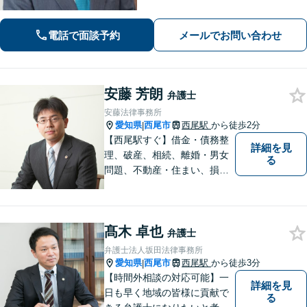
適切にサポートします」【同ビル内に
税理士・社労士がいます】不当解雇・
電話で面談予約
メールでお問い合わせ
未払い残業代・就業規則の整備など対
応【当日/夜間/土日対応可】
安藤 芳朗
弁護士
安藤法律事務所
愛知県
西尾市
西尾駅
から徒歩2分
|
【西尾駅すぐ】借金・債務整
詳細を見
理、破産、相続、離婚・男女
る
問題、不動産・住まい、損害
賠償など、様々な問題に対応
します。地域に根差した法律
事務所。【個室対応】
髙木 卓也
弁護士
弁護士法人坂田法律事務所
愛知県
西尾市
西尾駅
から徒歩3分
|
【時間外相談の対応可能】一
詳細を見
日も早く地域の皆様に貢献で
る