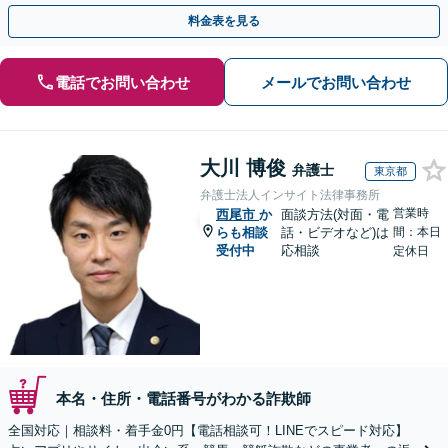
のみで解決も可能！
料金表を見る
電話でお問い合わせ
メールでお問い合わせ
大川 博俊
弁護士
東京都
弁護士法人インサイト法律事務所
営業時
西尾市
か
面談方法(対面・電
らも相談
話・ビデオなど)は
間：本日
受付中
応相談
定休日
本名・住所・電話番号がわかる詐欺師
全国対応｜相談料・着手金0円【電話相談可！LINEでスピード対応】