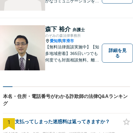
かなコミュニケーションを大
切にし、親切・丁寧で分かり
やすい説明を心がけておりま
す。法律問題でお困りでした
ら、お早めにご相談くださ
森下 裕介
弁護士
い。【JR在来線「刈谷駅」4
のぞみの森法律事務所
分】【駐車場あり】
愛知県
常滑市
|
【無料法律面談実施中】【知
詳細を見
多地域密着】365日いつでも
る
何度でも対面相談無料。離
婚・相続・交通事故・借金問
題等、お気軽にご相談くださ
い。
本名・住所・電話番号がわかる詐欺師の法律Q&Aランキン
グ
1
支払ってしまった迷惑料は返ってきますか？