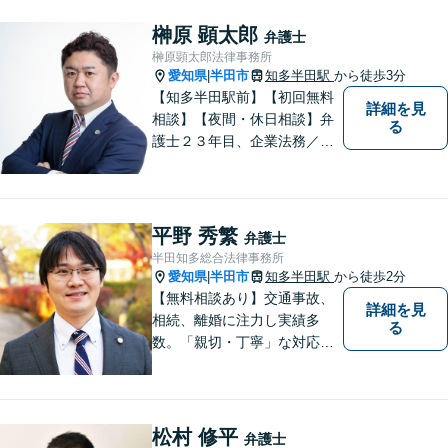
りになる街の法律家を目指し
ています。 暮らしのトラブ
榊原 顕太郎
弁護士
ル、まずはご相談ください。
榊原顕太郎法律事務所
愛知県
半田市
知多半田駅
から徒歩3分
|
【知多半田駅前】【初回無料
詳細を見
相談】【夜間・休日相談】弁
る
護士２３年目、企業法務／交
通事故／借金問題／離婚など
幅広いお困りごとを解決！中
小企業診断士の資格を持つ弁
護士が、事業経営を強力サポ
平野 秀繁
弁護士
ートいたします！【ネット予
半田知多総合法律事務所
約可】【駐車場あり】【見積
愛知県
半田市
知多半田駅
から徒歩2分
|
無料】
【無料相談あり】交通事故、
詳細を見
相続、離婚に注力し実績多
る
数。「親切・丁寧」な対応
で、事務所が一丸となり全力
サポートします。【平日夜間
対応】【完全個室相談】
松村 修平
弁護士