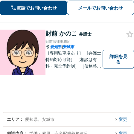
な配慮のある解決策をご提案します
電話でお問い合わせ
メールでお問い合わせ
【お子さま連れのご相談可】
財前 かのこ
弁護士
財前法律事務所
愛知県
安城市
|
［専用駐車場あり］ ［弁護士
詳細を見
特約対応可能］ ［相談は有
る
料・完全予約制］ ［債務整理
のご相談のみ初回無料］ かか
りつけ医のような信頼でき頼
りになる街の法律家を目指し
ています。 暮らしのトラブ
ル、まずはご相談ください。
エリア
愛知県、安城市
変更
相談内容
労働・雇用、安全配慮義務違反
変更