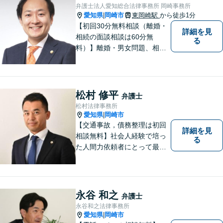
備】
弁護士法人愛知総合法律事務所 岡崎事務所
愛知県
岡崎市
東岡崎駅
から徒歩1分
|
【初回30分無料相談（離婚・
詳細を見
相続の面談相談は60分無
る
料）】離婚・男女問題、相
続、労働、顧問契約など幅広
く対応しています。【名鉄東
岡崎駅徒歩1分 提携駐車場あ
り。】【土日対応（要予
松村 修平
弁護士
約）】
松村法律事務所
愛知県
岡崎市
|
【交通事故，債務整理は初回
詳細を見
相談無料】社会人経験で培っ
る
た人間力依頼者にとって最大
の満足を。電通に７年勤めて
いた経験を活かして顧客満足
を追求する弁護士です。
永谷 和之
弁護士
永谷和之法律事務所
愛知県
岡崎市
|