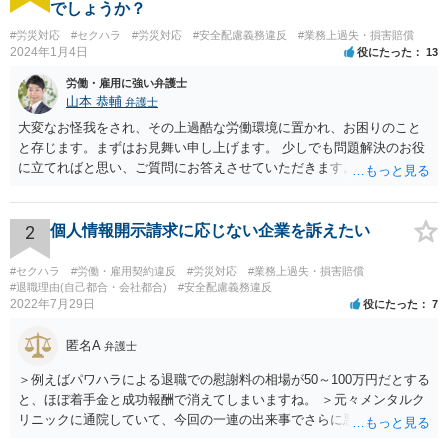
でしょうか？
#労災対応
#セクハラ
#労災対応
#安全配慮義務違反
#業務上過失・損害賠償
2024年1月4日
役にたった
13
労働・雇用に強い弁護士
山本 恭輔
弁護士
大変なお怪我をされ、その上過酷な労働環境に置かれ、お困りのこと
と存じます。まずはお見舞い申し上げます。 少しでも問題解決のお役
に立てればと思い、ご質問にお答えさせていただきます。 ご相談者の
具体的な会社内での立場や入手可能な証拠資料にもよりますが、お怪
我に関しては労災保険からの給付や会社からの損害賠償が、過重労働
に関しては未払残業代の支払が受けられる可能性がある事案とお見受
2
個人情報開示請求に応じない企業を訴えたい
けします。 請求が認められる可能性や採るべき手続を検討するには、
様々な事情のヒアリングや証拠資料の検討が必要になるため、今後の
#セクハラ
#労働・雇用契約違反
#労災対応
#業務上過失・損害賠償
方針の検討も含め、一度面談にて法律相談をされることをおすすめし
#退職理由(自己都合・会社都合)
#安全配慮義務違反
2022年7月29日
役にたった
7
ます。
匿名A
弁護士
＞例えばパワハラによる退職での慰謝料の相場が50～100万円だとする
と、ほぼ着手金と成功報酬で消えてしまいますね。 ＞元々メンタルク
リニックに通院していて、今回の一連の出来事でさらに悪化した事実
を医師の診断書で証拠として提出しても慰謝料は変わらないですか？