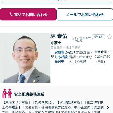
電話でお問い合わせ
メールでお問い合わせ
林 泰佑
愛知県
インタビュー
を見る
弁護士
名古屋第一法律事務所
営業時間：0
安城市
か
面談方法(対面・
らも相談
電話・ビデオな
9:30~17:30
受付中
ど)は応相談
（平日）
安全配慮義務違反
【東海エリア対応】【丸の内駅1分】【WEB面談対応】【創立50年以
上の事務所】「労働者側・使用者側双方に対応」中小企業向けの法的
支援：訴訟対応から日常的な労務管理まで包括的にサポート「労働者