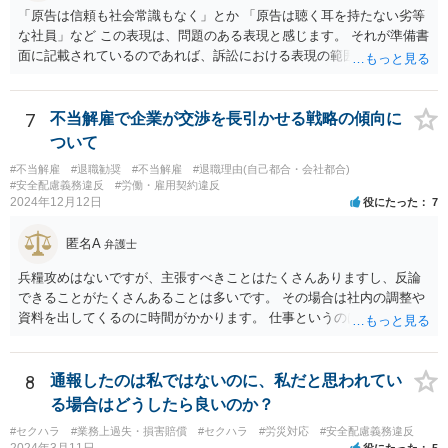
「原告は信頼も社会常識もなく」とか 「原告は聴く耳を持たない劣等
な社員」など この表現は、問題のある表現と感じます。 それが準備書
面に記載されているのであれば、訴訟における表現の範囲を超えてい
ると感じます。
7
不当解雇で企業が交渉を長引かせる戦略の傾向に
ついて
#不当解雇
#退職勧奨
#不当解雇
#退職理由(自己都合・会社都合)
#安全配慮義務違反
#労働・雇用契約違反
2024年12月12日
役にたった
7
匿名A
弁護士
兵糧攻めはないですが、主張すべきことはたくさんありますし、反論
できることがたくさんあることは多いです。 その場合は社内の調整や
資料を出してくるのに時間がかかります。 仕事というのは平日の多く
の時間を占めますし、会社は報告書や通話記録や日報など多くの証拠
をもっていますので。
8
通報したのは私ではないのに、私だと思われてい
る場合はどうしたら良いのか？
#セクハラ
#業務上過失・損害賠償
#セクハラ
#労災対応
#安全配慮義務違反
2024年3月11日
役にたった
5