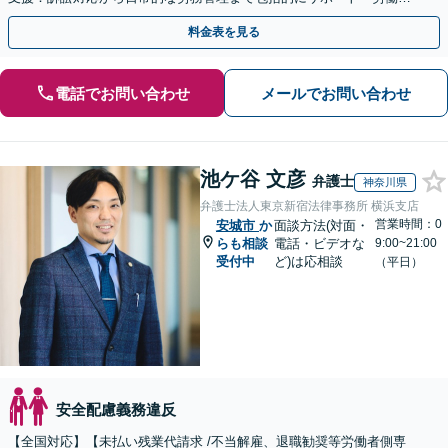
側：残業代請求や退職など対応」【休日・夜間相談可】
料金表を見る
電話でお問い合わせ
メールでお問い合わせ
池ケ谷 文彦
弁護士
神奈川県
弁護士法人東京新宿法律事務所 横浜支店
営業時間：0
安城市
か
面談方法(対面・
らも相談
電話・ビデオな
9:00~21:00
受付中
ど)は応相談
（平日）
安全配慮義務違反
【全国対応】【未払い残業代請求 /不当解雇、退職勧奨等労働者側専