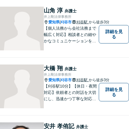
あり】
山角 淳
弁護士
井上剛法律事務所
愛知県
刈谷市
刈谷駅
から徒歩3分
|
【個人法務から会社法務まで
詳細を見
幅広く対応】相談者との細や
る
かなコミュニケーションを大
切にし、親切・丁寧で分かり
やすい説明を心がけておりま
す。法律問題でお困りでした
ら、お早めにご相談くださ
大橋 翔
弁護士
い。【JR在来線「刈谷駅」4
井上剛法律事務所
分】【駐車場あり】
愛知県
刈谷市
刈谷駅
から徒歩3分
|
【刈谷駅10分】【休日・夜間
詳細を見
対応】依頼者との対話を大切
る
にし、迅速かつ丁寧な対応を
行っています。交通事故／不
動産／建築紛争／借金問題／
労働問題など幅広いリーガル
サービスを提供。【駐車場完
安井 孝侑記
弁護士