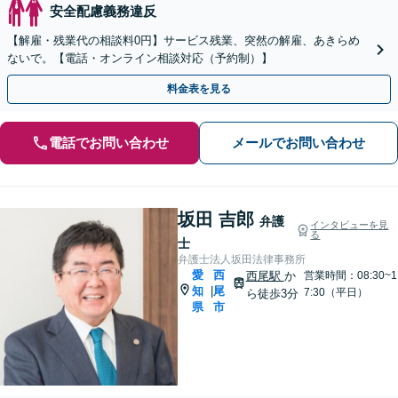
安全配慮義務違反
【解雇・残業代の相談料0円】サービス残業、突然の解雇、あきらめ
ないで。【電話・オンライン相談対応（予約制）】
料金表を見る
電話でお問い合わせ
メールでお問い合わせ
坂田 吉郎
弁護
インタビューを見
る
士
弁護士法人坂田法律事務所
愛
西
西尾駅
か
営業時間：08:30~1
知
尾
|
7:30（平日）
ら徒歩3分
県
市