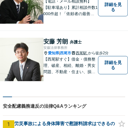
【電話・メール相談無料】
詳細を見
【駐車場あり】累計相談件数1
る
000件超！「依頼者の最善の
利益を追求する」がモットー
です。依頼者様目線で、ベス
トな解決を考え抜きます。お
気軽にご相談ください！【完
安藤 芳朗
弁護士
全個室対応】
安藤法律事務所
愛知県
西尾市
西尾駅
から徒歩2分
|
【西尾駅すぐ】借金・債務整
詳細を見
理、破産、相続、離婚・男女
る
問題、不動産・住まい、損害
賠償など、様々な問題に対応
します。地域に根差した法律
事務所。【個室対応】
安全配慮義務違反の法律Q&Aランキング
1
労災事故による身体障害で慰謝料請求はできるの