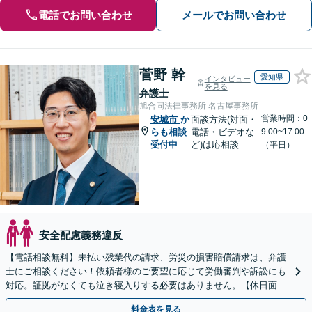
電話でお問い合わせ
メールでお問い合わせ
菅野 幹
愛知県
インタビュー
を見る
弁護士
旭合同法律事務所 名古屋事務所
営業時間：0
安城市
か
面談方法(対面・
らも相談
電話・ビデオな
9:00~17:00
受付中
ど)は応相談
（平日）
安全配慮義務違反
【電話相談無料】未払い残業代の請求、労災の損害賠償請求は、弁護
士にご相談ください！依頼者様のご要望に応じて労働審判や訴訟にも
対応。証拠がなくても泣き寝入りする必要はありません。【休日面談
可】
料金表を見る