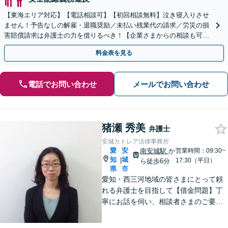
【東海エリア対応】【電話相談可】【初回相談無料】泣き寝入りさせ
ません！予告なしの解雇・退職奨励／未払い残業代の請求／労災の損
害賠償請求は弁護士の力を借りるべき！【企業さまからの相談も可】
従業員トラブルは、慎重な対処が必要です【完全個室】
料金表を見る
電話でお問い合わせ
メールでお問い合わせ
猪瀬 秀美
弁護士
安城カトレア法律事務所
愛
安
南安城駅
か
営業時間：09:30~
知
城
|
17:30（平日）
ら徒歩6分
県
市
愛知・西三河地域の皆さまにとって頼
れる弁護士を目指して【借金問題】丁
寧にお話を伺い、相談者さまのご要望
に沿った解決を目指します【離婚問
題】女性弁護士だから気付ける細やか