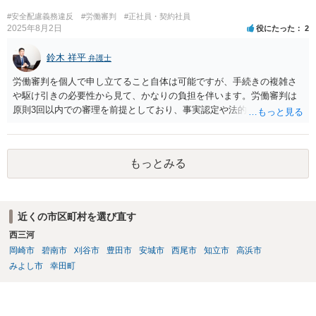
#安全配慮義務違反
#労働審判
#正社員・契約社員
2025年8月2日
役にたった
2
鈴木 祥平
弁護士
労働審判を個人で申し立てること自体は可能ですが、手続きの複雑さ
や駆け引きの必要性から見て、かなりの負担を伴います。労働審判は
原則3回以内での審理を前提としており、事実認定や法的評価に加え
て、相場観に基づいた和解の落とし所をどこに設定するかという戦略
的判断が求められます。 申立書や証拠説明書を丁寧に作成されたこと
は評価されるべきですが、書面の出来だけで結果が決まるわけではあ
もっとみる
りません。審判委員会は、書面よりも実際のやり取りや和解に向けた
姿勢を重視します。したがって、書面のチェックだけを第三者に依頼
しても、あくまで一部の準備にすぎず、実質的な成果にはつながりに
くい可能性があります。 また、仮に審判が出たとしても、相手方が異
近くの市区町村を選び直す
議を申し立てれば通常訴訟に移行します。その場合は、改めて訴訟の
西三河
主張立証をしなければならず、事実上ゼロからの再スタートとなりま
す。したがって、労働審判の場で和解を成立させることが最も現実的
岡崎市
碧南市
刈谷市
豊田市
安城市
西尾市
知立市
高浜市
かつ負担の少ない解決方法です。 本人申立てであっても、できれば労
みよし市
幸田町
働法に詳しい弁護士や労働問題に精通した支援者に、書面だけでなく
全体の交渉戦略や和解金の相場などを含めて事前に相談し、サポート
してもらうことが望ましいです。書面が完成した段階で一度でも相談