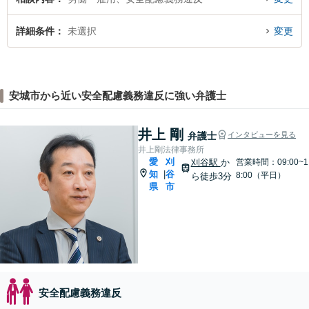
詳細条件
未選択
変更
安城市から近い安全配慮義務違反に強い弁護士
井上 剛
弁護士
インタビューを見る
井上剛法律事務所
愛
刈
刈谷駅
か
営業時間：09:00~1
知
谷
|
8:00（平日）
ら徒歩3分
県
市
安全配慮義務違反