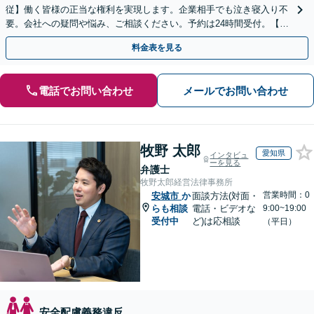
従】働く皆様の正当な権利を実現します。企業相手でも泣き寝入り不
要。会社への疑問や悩み、ご相談ください。予約は24時間受付。【初
回面談無料】【夜間・休日対応可】
料金表を見る
電話でお問い合わせ
メールでお問い合わせ
牧野 太郎
愛知県
インタビュ
ーを見る
弁護士
牧野太郎経営法律事務所
営業時間：0
安城市
か
面談方法(対面・
らも相談
電話・ビデオな
9:00~19:00
受付中
ど)は応相談
（平日）
安全配慮義務違反