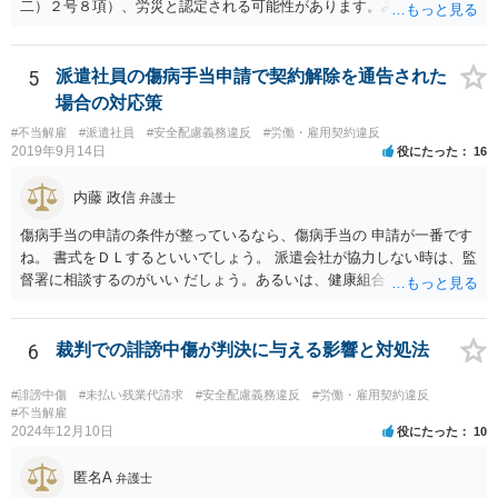
二）２号８項）、労災と認定される可能性があります。みんな同条件
なので労災とは認定されないということはありません。 具体的な要件
としては、①仕事をしている時間・場所に熱中症を引き起こす明確な
原因が存在していること、②その原因により熱中症に至ったという因
5
派遣社員の傷病手当申請で契約解除を通告された
果関係があること、③仕事に関係しない他の原因により発症したもの
場合の対応策
ではないことが認められれば、労災として認定されるため、業務によ
#不当解雇
#派遣社員
#安全配慮義務違反
#労働・雇用契約違反
る移動中に意識が朦朧とし倒れ、熱中症と診断されたのであれば労災
2019年9月14日
役にたった
16
認定される可能性は充分にあります。 会社には安全配慮義務があるに
もかかわらず、就業規則によってスーツが義務付けられたり、1日10件
内藤 政信
弁護士
の外回り件数のノルマ、経費削減のためのタクシー禁止など規則があ
るのであれば、会社の安全配慮義務違反が認められる可能性がありま
傷病手当の申請の条件が整っているなら、傷病手当の 申請が一番です
す。 したがって、会社へ入院治療費や休業損害、慰謝料等を請求でき
ね。 書式をＤＬするといいでしょう。 派遣会社が協力しない時は、監
る可能性はあるので、具体的な内容を一度弁護士に相談するのが良い
督署に相談するのがいい だしょう。あるいは、健康組合ですね。
と思われます。
6
裁判での誹謗中傷が判決に与える影響と対処法
#誹謗中傷
#未払い残業代請求
#安全配慮義務違反
#労働・雇用契約違反
#不当解雇
2024年12月10日
役にたった
10
匿名A
弁護士