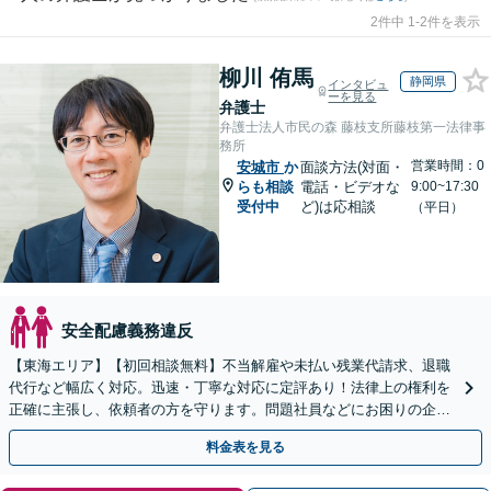
2件中 1-2件を表示
柳川 侑馬
静岡県
インタビュ
ーを見る
弁護士
弁護士法人市民の森 藤枝支所藤枝第一法律事
務所
営業時間：0
安城市
か
面談方法(対面・
らも相談
電話・ビデオな
9:00~17:30
受付中
ど)は応相談
（平日）
安全配慮義務違反
【東海エリア】【初回相談無料】不当解雇や未払い残業代請求、退職
代行など幅広く対応。迅速・丁寧な対応に定評あり！法律上の権利を
正確に主張し、依頼者の方を守ります。問題社員などにお困りの企業
さまもぜひご相談ください【電話相談可】【法テラス可】
料金表を見る