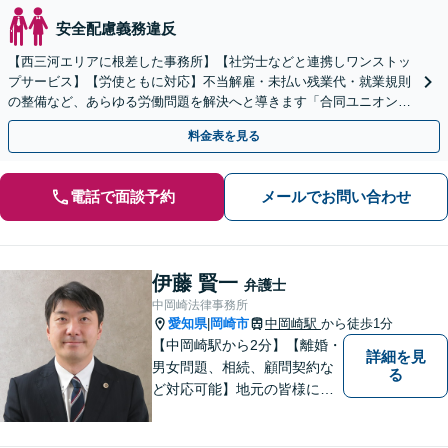
安全配慮義務違反
【西三河エリアに根差した事務所】【社労士などと連携しワンストッ
プサービス】【労使ともに対応】不当解雇・未払い残業代・就業規則
の整備など、あらゆる労働問題を解決へと導きます「合同ユニオン」
との交渉を代理した経験あり【休日・夜間相談あり】
料金表を見る
電話で面談予約
メールでお問い合わせ
伊藤 賢一
弁護士
中岡崎法律事務所
愛知県
岡崎市
中岡崎駅
から徒歩1分
|
【中岡崎駅から2分】【離婚・
詳細を見
男女問題、相続、顧問契約な
る
ど対応可能】地元の皆様にご
安心いただけるリーガルサポ
ートに尽力します。【駐車場