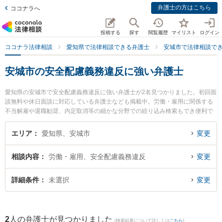
弁護士の方はこちら
ココナラへ
投稿する
探す
閲覧履歴
マイリスト
ログイン
ココナラ法律相談
愛知県で法律相談できる弁護士
安城市で法律相談で
安城市の安全配慮義務違反に強い弁護士
愛知県の安城市で安全配慮義務違反に強い弁護士が2名見つかりました。初回面
談無料や休日面談に対応している弁護士なども掲載中。労働・雇用に関係する
不当解雇や退職勧奨、内定取消等の細かな分野での絞り込み検索もでき便利で
す。特に安城カトレア法律事務所の猪瀬 秀美弁護士や財前法律事務所の財前 か
のこ弁護士のプロフィール情報や弁護士費用、強みなどが注目されています。
エリア
愛知県、安城市
変更
『安城市で土日や夜間に発生した安全配慮義務違反のトラブルを今すぐに弁護
士に相談したい』『安全配慮義務違反のトラブル解決の実績豊富な近くの弁護
相談内容
労働・雇用、安全配慮義務違反
変更
士を検索したい』『初回相談無料で安全配慮義務違反を法律相談できる安城市
内の弁護士に相談予約したい』などでお困りの相談者さんにおすすめです。
詳細条件
未選択
変更
2
人の弁護士が見つかりました
(検索結果について詳しくは
こちら
)