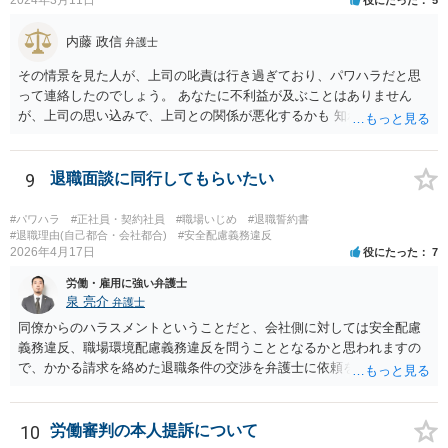
内藤 政信
弁護士
その情景を見た人が、上司の叱責は行き過ぎており、パワハラだと思
って連絡したのでしょう。 あなたに不利益が及ぶことはありません
が、上司の思い込みで、上司との関係が悪化するかも 知れませんね。
9
退職面談に同行してもらいたい
#パワハラ
#正社員・契約社員
#職場いじめ
#退職誓約書
#退職理由(自己都合・会社都合)
#安全配慮義務違反
2026年4月17日
役にたった
7
労働・雇用に強い弁護士
泉 亮介
弁護士
同僚からのハラスメントということだと、会社側に対しては安全配慮
義務違反、職場環境配慮義務違反を問うこととなるかと思われますの
で、かかる請求を絡めた退職条件の交渉を弁護士に依頼をされた方が
良いかと思われます。 その場合、ご自身が会社側と話をする必要はな
くなり全て弁護士が窓口となるため精神的な負担も軽くなるでしょ
う。
10
労働審判の本人提訴について