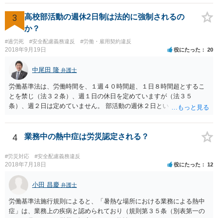
万が一、慰謝料請求が認められるにしても金額としては微々たるもの
かと思いますが、依頼する弁護士に詳細を説明したうえで指示を仰い
3
高校部活動の週休2日制は法的に強制されるの
だ方がいいかと思います。
か？
#過労死
#安全配慮義務違反
#労働・雇用契約違反
2018年9月19日
役にたった
20
中尾田 隆
弁護士
労働基準法は、労働時間を、１週４０時間超、１日８時間超とするこ
とを禁じ（法３２条）、週１日の休日を定めていますが（法３５
条）、週２日は定めていません。 部活動の週休２日というのは、スポ
ーツ庁の指針のことと思われますが、法的拘束力はありません。つま
り週休2日とするか、しないか、もっと別の制度とするかは、各教育委
員会や学校の判断に委ねられています。 したがって、生徒の保護者会
4
業務中の熱中症は労災認定される？
と、学校とで、生徒の健全育成のためにスポーツ庁の指針を遵守して
もらいたいなどと、交渉してもらうことが良いと考えられます。 もち
#労災対応
#安全配慮義務違反
ろん、保護者の間でも、週休2日制を認める意見と、反対の意見と対立
2018年7月18日
役にたった
12
することは予想されますが、そういったことも含めて話し合いをする
ことが必要と思われます。
小田 昌慶
弁護士
労働基準法施行規則によると、「暑熱な場所における業務による熱中
症」は、業務上の疾病と認められており（規則第３５条（別表第一の