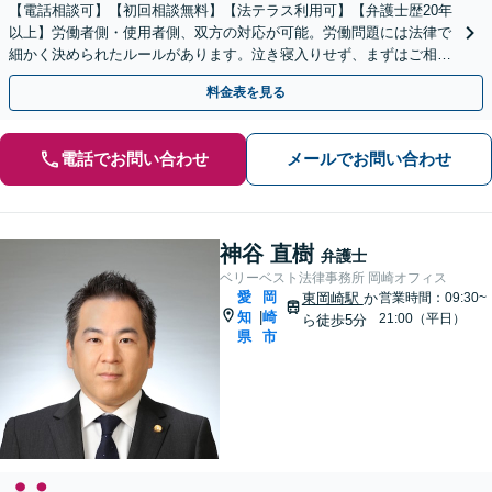
【電話相談可】【初回相談無料】【法テラス利用可】【弁護士歴20年
以上】労働者側・使用者側、双方の対応が可能。労働問題には法律で
細かく決められたルールがあります。泣き寝入りせず、まずはご相談
を！【夜間・休日面談可】【完全個室】【刈谷駅3分】
料金表を見る
電話でお問い合わせ
メールでお問い合わせ
神谷 直樹
弁護士
ベリーベスト法律事務所 岡崎オフィス
愛
岡
東岡崎駅
か
営業時間：09:30~
知
崎
|
21:00（平日）
ら徒歩5分
県
市