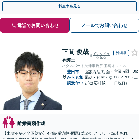
手金の返還保証もありますので安心してご相談ください。
料金表を見る
電話でお問い合わせ
メールでお問い合わせ
下間 俊哉
沖縄県
インタビュ
ーを見る
弁護士
ネクスパート法律事務所 那覇オフィス
営業時間：09:
豊田市
面談方法(対面・
からも相
電話・ビデオな
00~21:00（土
談受付中
ど)は応相談
日祝日）
離婚書類作成
【来所不要／全国対応】不倫の慰謝料問題は請求したい方・請求され