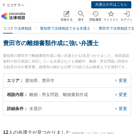
弁護士の方はこちら
ココナラへ
投稿する
探す
閲覧履歴
マイリスト
ログイン
ココナラ法律相談
愛知県で法律相談できる弁護士
豊田市で法律相談で
豊田市の離婚書類作成に強い弁護士
愛知県の豊田市で離婚書類作成に強い弁護士が12名見つかりました。初回面談
無料や休日面談に対応している弁護士なども掲載中。離婚・男女問題に関係す
る財産分与や養育費、親権等の細かな分野での絞り込み検索もでき便利です。
特に倉橋法律事務所の倉橋 敏夫弁護士や豊田シティ法律事務所の米田 聖志弁護
士、豊田総合法律事務所の川口 岳宏弁護士のプロフィール情報や弁護士費用、
エリア
愛知県、豊田市
変更
強みなどが注目されています。『豊田市で土日や夜間に発生した離婚書類作成
のトラブルを今すぐに弁護士に相談したい』『離婚書類作成のトラブル解決の
相談内容
離婚・男女問題、離婚書類作成
変更
実績豊富な近くの弁護士を検索したい』『初回相談無料で離婚書類作成を法律
相談できる豊田市内の弁護士に相談予約したい』などでお困りの相談者さんに
おすすめです。
詳細条件
未選択
変更
12
人の弁護士が見つかりました
(検索結果について詳しくは
こちら
)