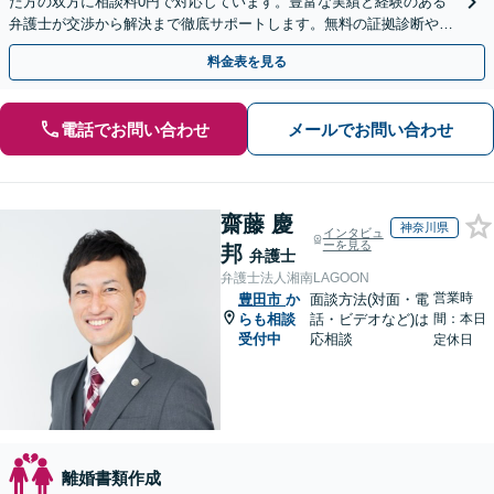
た方の双方に相談料0円で対応しています。豊富な実績と経験のある
弁護士が交渉から解決まで徹底サポートします。無料の証拠診断や着
手金の返還保証もありますので安心してご相談ください。
料金表を見る
電話でお問い合わせ
メールでお問い合わせ
齋藤 慶
神奈川県
インタビュ
ーを見る
邦
弁護士
弁護士法人湘南LAGOON
営業時
豊田市
か
面談方法(対面・電
らも相談
話・ビデオなど)は
間：本日
受付中
応相談
定休日
離婚書類作成