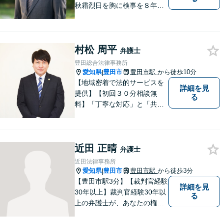
秋霜烈日を胸に検事を８年，
ひまわりを胸に青森で弁護士
を１８年，そして豊田市に戻
りました。皆様の生活に寄り
村松 周平
添い，「この地域」の方々の
弁護士
悩みに対して一緒に解決を目
豊田総合法律事務所
指したいと思います。お待ち
愛知県
豊田市
豊田市駅
から徒歩10分
|
しております。
【地域密着で法的サービスを
詳細を見
提供】【初回３０分相談無
る
料】「丁寧な対応」と「共
感」を重視しております。
【マチの頼れる法律事務所】
近田 正晴
弁護士
近田法律事務所
愛知県
豊田市
豊田市駅
から徒歩3分
|
【豊田市駅3分】【裁判官経験
詳細を見
30年以上】裁判官経験30年以
る
上の弁護士が、あなたの権利
を守り、お悩みを解決いたし