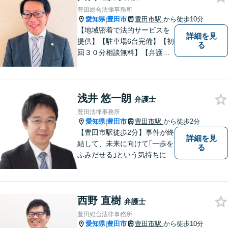
など幅広く対応。どうぞお気
豊田総合法律事務所
軽にご相談ください。
愛知県
豊田市
豊田市駅
から徒歩10分
|
【地域密着で法的サービスを
詳細を見
提供】【駐車場6台完備】【初
る
回３０分相談無料】【弁護士3
人体制】「親身な対応」と
「コミュニケーション」を重
視しております。 まちの皆様
浅井 悠一朗
のお困りごとを迅速に解決い
弁護士
たします。
豊田法律事務所
愛知県
豊田市
豊田市駅
から徒歩2分
|
【豊田市駅徒歩2分】事件が終
詳細を見
結して、未来に向けて｢一歩を
る
ふみだせる｣という気持ちに向
けて尽力します。皆様に寄り
添い、的確なアドバイスを行
うよう務めています。費用面
西野 直樹
のご不安はご相談ください。
弁護士
【法テラス利用可※ご利用要
豊田総合法律事務所
件あり】
愛知県
豊田市
豊田市駅
から徒歩10分
|