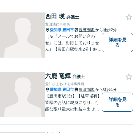
ます。離婚・男女問題、相
続・遺産、交通事故、不動産
西田 瑛
問題、税務訴訟、行政事件で
弁護士
悩んでいる方はお気軽にご相
豊田法律事務所
談ください。
愛知県
豊田市
豊田市駅
から徒歩2分
|
（※『メールでお問い合わ
詳細を見
せ』には、対応しておりませ
る
ん）【豊田市駅徒歩2分】納得
のいく選択ができるよう、し
っかりと話を聞き、一緒に考
えていく姿勢を大切にしてい
六鹿 竜輝
ます。【分割払い対応・法テ
弁護士
ラス利用可能】費用面のご不
愛知ひまわり法律事務所
安はご相談ください。
愛知県
豊田市
豊田市駅
から徒歩1分
|
【豊田市駅1分】【駐車場有】
詳細を見
皆様のお話に親身になり、可
る
能な限り最大の利益を出せる
よう尽力いたします。離婚／
相続／交通事故／借金／イン
ターネットなど、法律問題で