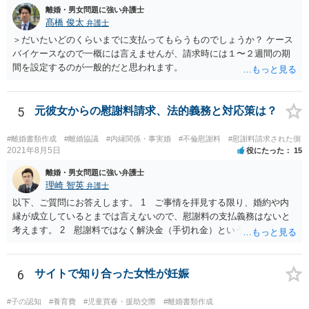
離婚・男女問題に強い弁護士
髙橋 俊太
弁護士
＞だいたいどのくらいまでに支払ってもらうものでしょうか？ ケース
バイケースなので一概には言えませんが、請求時には１〜２週間の期
間を設定するのが一般的だと思われます。
5
元彼女からの慰謝料請求、法的義務と対応策は？
#離婚書類作成
#離婚協議
#内縁関係・事実婚
#不倫慰謝料
#慰謝料請求された側
2021年8月5日
役にたった
15
離婚・男女問題に強い弁護士
理崎 智英
弁護士
以下、ご質問にお答えします。 1 ご事情を拝見する限り、婚約や内
縁が成立しているとまでは言えないので、慰謝料の支払義務はないと
考えます。 2 慰謝料ではなく解決金（手切れ金）という名目で数十
万円支払えば良いと思います。 3 今後同じような請求をされないよ
うに合意書を取り交わす必要はあると思います。 4 合意書を取り交
わし、その中で精算条項（一切の債権債務のないことを確認する）を
6
サイトで知り合った女性が妊娠
設ければ、大丈夫です。
#子の認知
#養育費
#児童買春・援助交際
#離婚書類作成