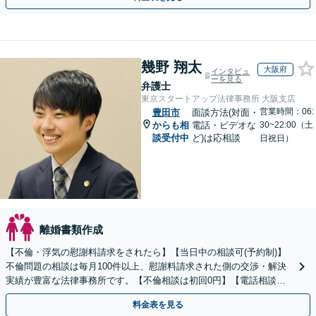
幾野 翔太
大阪府
インタビュ
ーを見る
弁護士
東京スタートアップ法律事務所 大阪支店
営業時間：06:
豊田市
面談方法(対面・
からも相
電話・ビデオな
30~22:00（土
談受付中
ど)は応相談
日祝日）
離婚書類作成
【不倫・浮気の慰謝料請求をされたら】【当日中の相談可(予約制)】
不倫問題の相談は毎月100件以上、慰謝料請求された側の交渉・解決
実績が豊富な法律事務所です。【不倫相談は初回0円】【電話相談で
ご契約まで対応可/来所不要】
料金表を見る