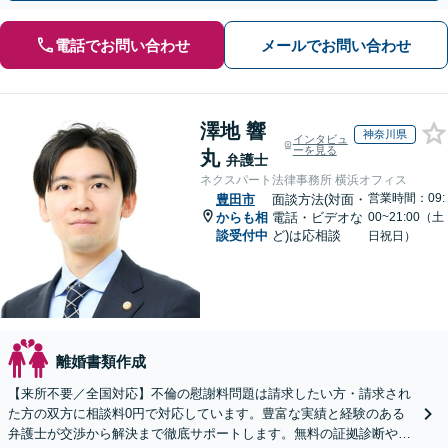
電話でお問い合わせ
メールでお問い合わせ
澤地 響
神奈川県
インタビュ
ーを見る
丸
弁護士
ネクスパート法律事務所 横浜オフィス
営業時間：09:
豊田市
面談方法(対面・
からも相
電話・ビデオな
00~21:00（土
談受付中
ど)は応相談
日祝日）
離婚書類作成
【来所不要／全国対応】不倫の慰謝料問題は請求したい方・請求され
た方の双方に相談料0円で対応しています。豊富な実績と経験のある
弁護士が交渉から解決まで徹底サポートします。無料の証拠診断や着