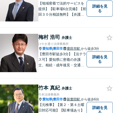
【地域密着で法的サービスを
詳細を見
提供】【駐車場6台完備】【初
る
回３０分相談無料】【弁護士3
人体制】「親身な対応」と
「コミュニケーション」を重
視しております。 まちの皆様
梅村 浩司
のお困りごとを迅速に解決い
弁護士
たします。
けやき通り法律事務所
愛知県
豊田市
豊田市駅
から徒歩3分
|
【豊田市駅徒歩3分】【法テラ
詳細を見
ス可】愛知県に密着の弁護
る
士。相続・成年後見・交通事
故・離婚・債務整理・過払
金・労働災害など、身の回り
で困ったことがあれば、ご相
竹本 真紀
談ください。【駐車場あり】
弁護士
竹本法律事務所
愛知県
豊田市
新豊田駅
から徒歩6分
|
【元検事】【第２・第４土曜
詳細を見
日対応可能】【駐車場あり】
る