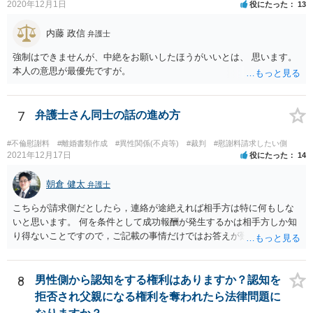
2020年12月1日
役にたった
13
内藤 政信
弁護士
強制はできませんが、中絶をお願いしたほうがいいとは、 思います。
本人の意思が最優先ですが。
7
弁護士さん同士の話の進め方
#不倫慰謝料
#離婚書類作成
#異性関係(不貞等)
#裁判
#慰謝料請求したい側
2021年12月17日
役にたった
14
朝倉 健太
弁護士
こちらが請求側だとしたら，連絡が途絶えれば相手方は特に何もしな
いと思います。 何を条件として成功報酬が発生するかは相手方しか知
り得ないことですので，ご記載の事情だけではお答えが難しいです。
一年以上あけた場合に委任契約が終了していることも，明確に終了さ
せずに続いていることも，いずれもあり得ると思います。個々の弁護
士の考え方によります。
8
男性側から認知をする権利はありますか？認知を
拒否され父親になる権利を奪われたら法律問題に