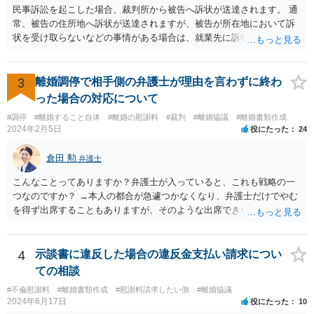
民事訴訟を起こした場合、裁判所から被告へ訴状が送達されます。 通
常、被告の住所地へ訴状が送達されますが、被告が所在地において訴
状を受け取らないなどの事情がある場合は、就業先に訴状が送達され
る可能性があります。 また、例えば就業先におけるわいせつ行為が問
題となっているケースや、目撃者として就業先の従業員がおり、目撃
者に証言してもらうことが必要になるケースなどでは、裁判の追行
3
離婚調停で相手側の弁護士が理由を言わずに終わ
上、就業先に協力を仰がなければならない場合や、就業先の従業員に
った場合の対応について
協力を仰がなければならない場合があります。 また、仮に訴訟におい
#調停
#離婚すること自体
#離婚の慰謝料
#裁判
#離婚協議
#離婚書類作成
ていくらかの賠償が認められたとして、被告がこれを任意に支払わな
2024年2月5日
役にたった
24
い場合は、強制執行を申し立てることで債権の回収を図ることができ
ます。 例えば、被告の給料を差し押さえる場合には、裁判所から被告
倉田 勲
弁護士
の就業先に文書が送付されますので、訴訟が起こったことを事後的に
就業先が覚知することになります。 警察への被害届の提出というの
こんなことってありますか？弁護士が入っていると、これも戦略の一
は、必須ではありません。 ただ、当然ながら強制わいせつを行ったこ
つなのですか？ →本人の都合が急遽つかなくなり、弁護士だけでやむ
との証拠がなければ、民事訴訟で勝訴することはできません。
を得ず出席することもありますが、そのような出席できない理由がな
ければ一般的には本人と弁護士が同席して進めるのが通常であり、あ
えて弁護士だけで出席する戦略は聞いたことはありません。
4
示談書に違反した場合の違反金支払い請求につい
ての相談
#不倫慰謝料
#離婚書類作成
#慰謝料請求したい側
#離婚協議
2024年6月17日
役にたった
10