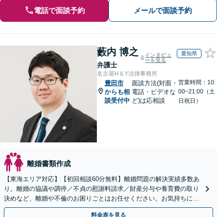
電話で面談予約
メールで面談予約
藪内 博之
愛知県
インタビュ
ーを見る
弁護士
名古屋H＆Y法律事務所
営業時間：10:
豊田市
面談方法(対面・
からも相
電話・ビデオな
00~21:00（土
談受付中
ど)は応相談
日祝日）
離婚書類作成
【東海エリア対応】【初回相談60分無料】離婚問題の解決実績多数あ
り。離婚の協議や調停／不貞の慰謝料請求／財産分与や養育費の取り
決めなど、離婚や不倫のお困りごとはお任せください。お気持ちに寄
り添い、ご意向に沿う解決を目指します【Web相談可】
料金表を見る