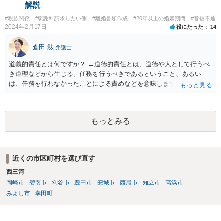
解説
#親族関係
#慰謝料請求したい側
#離婚書類作成
#20年以上の婚姻期間
#音信不通
2024年2月17日
役にたった
14
倉田 勲
弁護士
道義的責任とは何ですか？ →道徳的責任とは、道徳や人として行うべ
き道理などから生じる、任務を行うべきであるということ、あるい
は、任務を行わなかったことによる責めなどを意味します。 道義的責
任では、倫理ないし道徳上の責任のため法的責任のような強制力や罰
則はありませんが、道義的責任を果たさないことで、他人からの信用
を無くす、不遇を受けるなどの一般的にはそのような事実上の不利益
もっとみる
が生じます。
近くの市区町村を選び直す
西三河
岡崎市
碧南市
刈谷市
豊田市
安城市
西尾市
知立市
高浜市
みよし市
幸田町