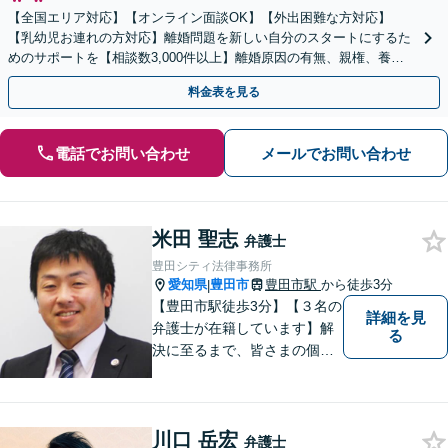
【全国エリア対応】【オンライン面談OK】【外出困難な方対応】
【乳幼児お連れの方対応】離婚問題を新しい自分のスタートにするた
めのサポートを【相談数3,000件以上】離婚原因の有無、親権、養育
費、財産分与、慰謝料請求【夜間・休日相談可】
料金表を見る
電話でお問い合わせ
メールでお問い合わせ
米田 聖志
弁護士
豊田シティ法律事務所
愛知県
豊田市
豊田市駅
から徒歩3分
|
【豊田市駅徒歩3分】【３名の
詳細を見
弁護士が在籍しています】解
る
決に至るまで、皆さまの個別
の事情に応じた質の高いオー
ダーメイドのサポートをしま
す。借金問題／離婚問題／相
川口 岳宏
続問題／刑事事件／企業法務
弁護士