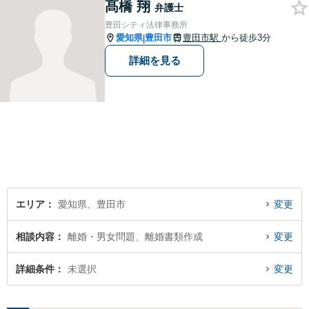
髙橋 翔
お困りの方はなんでもご相談
弁護士
ください。先を見据えた解決
豊田シティ法律事務所
策をご提案いたします。
愛知県
豊田市
豊田市駅
から徒歩3分
|
詳細を見る
エリア
愛知県、豊田市
変更
相談内容
離婚・男女問題、離婚書類作成
変更
詳細条件
未選択
変更