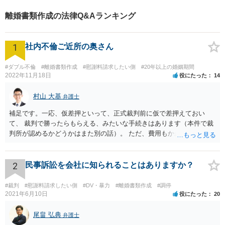
離婚書類作成の法律Q&Aランキング
1
社内不倫ご近所の奥さん
#ダブル不倫
#離婚書類作成
#慰謝料請求したい側
#20年以上の婚姻期間
2022年11月18日
役にたった
14
村山 大基
弁護士
補足です。一応、仮差押といって、正式裁判前に仮で差押えておい
て、 裁判で勝ったらもらえる、みたいな手続きはあります（本件で裁
判所が認めるかどうかはまた別の話）。 ただ、費用もかかりますし、
必ず本件で認められるとも限りませんので、現時点で仮差押を考える
のであれば、 面談相談に行って詳しく話を聞いてみましょう。
2
民事訴訟を会社に知られることはありますか？
#裁判
#慰謝料請求したい側
#DV・暴力
#離婚書類作成
#調停
2021年6月10日
役にたった
20
尾畠 弘典
弁護士