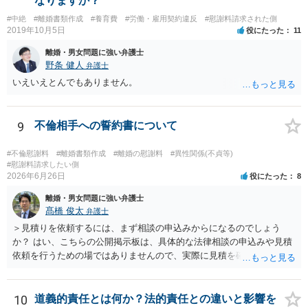
なりますか？
#中絶
#離婚書類作成
#養育費
#労働・雇用契約違反
#慰謝料請求された側
2019年10月5日
役にたった
11
離婚・男女問題に強い弁護士
野条 健人
弁護士
いえいえとんでもありません。
9
不倫相手への誓約書について
#不倫慰謝料
#離婚書類作成
#離婚の慰謝料
#異性関係(不貞等)
#慰謝料請求したい側
2026年6月26日
役にたった
8
離婚・男女問題に強い弁護士
髙橋 俊太
弁護士
＞見積りを依頼するには、まず相談の申込みからになるのでしょう
か？ はい、こちらの公開掲示板は、具体的な法律相談の申込みや見積
依頼を行うための場ではありませんので、実際に見積を確認されたい
場合には、個別に法律事務所又は弁護士宛てに、相談申込みや問い合
わせをしていただく必要があります。
10
道義的責任とは何か？法的責任との違いと影響を