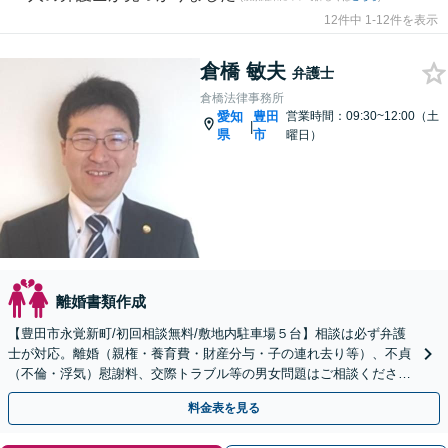
12件中 1-12件を表示
倉橋 敏夫
弁護士
倉橋法律事務所
愛知
豊田
営業時間：09:30~12:00（土
|
県
市
曜日）
離婚書類作成
【豊田市永覚新町/初回相談無料/敷地内駐車場５台】相談は必ず弁護
士が対応。離婚（親権・養育費・財産分与・子の連れ去り等）、不貞
（不倫・浮気）慰謝料、交際トラブル等の男女問題はご相談くださ
い。相応の費用を頂きますが安心と専門知識を提供します。
料金表を見る