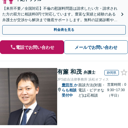
【来所不要／全国対応】不倫の慰謝料問題は請求したい方・請求され
た方の双方に相談料0円で対応しています。豊富な実績と経験のある
弁護士が交渉から解決まで徹底サポートします。無料の証拠診断や着
手金の返還保証もありますので安心してご相談ください。
料金表を見る
電話でお問い合わせ
メールでお問い合わせ
有簾 和茂
弁護士
静岡県
JPS総合法律事務所 浜松オフィス
営業時間：0
豊田市
か
面談方法(対面・
らも相談
電話・ビデオな
9:30~17:30
受付中
ど)は応相談
（平日）