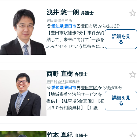
で困ったことがあれば、ご相
浅井 悠一朗
談ください。【駐車場あり】
弁護士
豊田法律事務所
愛知県
豊田市
豊田市駅
から徒歩2分
|
【豊田市駅徒歩2分】事件が終
詳細を見
結して、未来に向けて｢一歩を
る
ふみだせる｣という気持ちに向
けて尽力します。皆様に寄り
添い、的確なアドバイスを行
うよう務めています。費用面
西野 直樹
のご不安はご相談ください。
弁護士
【法テラス利用可※ご利用要
豊田総合法律事務所
件あり】
愛知県
豊田市
豊田市駅
から徒歩10分
|
【地域密着で法的サービスを
詳細を見
提供】【駐車場6台完備】【初
る
回３０分相談無料】【弁護士3
人体制】「親身な対応」と
「コミュニケーション」を重
視しております。 まちの皆様
竹本 真紀
のお困りごとを迅速に解決い
弁護士