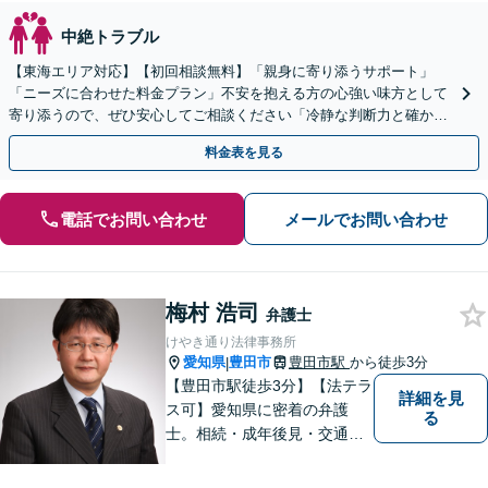
中絶トラブル
【東海エリア対応】【初回相談無料】「親身に寄り添うサポート」
「ニーズに合わせた料金プラン」不安を抱える方の心強い味方として
寄り添うので、ぜひ安心してご相談ください「冷静な判断力と確かな
交渉力で、あなたの権利を守ります」【休日・夜間相談可】
料金表を見る
電話でお問い合わせ
メールでお問い合わせ
梅村 浩司
弁護士
けやき通り法律事務所
愛知県
豊田市
豊田市駅
から徒歩3分
|
【豊田市駅徒歩3分】【法テラ
詳細を見
ス可】愛知県に密着の弁護
る
士。相続・成年後見・交通事
故・離婚・債務整理・過払
金・労働災害など、身の回り