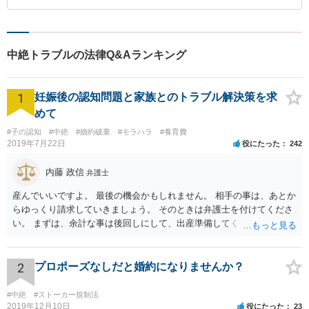
中絶トラブルの法律Q&Aランキング
1
妊娠後の認知問題と家族とのトラブル解決策を求
めて
#子の認知
#中絶
#婚約破棄
#モラハラ
#養育費
2019年7月22日
役にたった
242
内藤 政信
弁護士
産んでいいですよ。 最後の機会かもしれません。 相手の事は、あとか
らゆっくり請求していきましょう。 そのときは弁護士を付けてくださ
い。 まずは、余計な事は後回しにして、出産準備してください。
2
プロポーズなしだと婚約になりませんか？
#中絶
#ストーカー規制法
2019年12月10日
役にたった
23