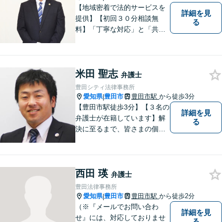
【地域密着で法的サービスを
詳細を見
提供】【初回３０分相談無
る
料】「丁寧な対応」と「共
感」を重視しております。
【マチの頼れる法律事務所】
米田 聖志
弁護士
豊田シティ法律事務所
愛知県
豊田市
豊田市駅
から徒歩3分
|
【豊田市駅徒歩3分】【３名の
詳細を見
弁護士が在籍しています】解
る
決に至るまで、皆さまの個別
の事情に応じた質の高いオー
ダーメイドのサポートをしま
す。借金問題／離婚問題／相
西田 瑛
続問題／刑事事件／企業法務
弁護士
など幅広く対応。どうぞお気
豊田法律事務所
軽にご相談ください。
愛知県
豊田市
豊田市駅
から徒歩2分
|
（※『メールでお問い合わ
詳細を見
せ』には、対応しておりませ
る