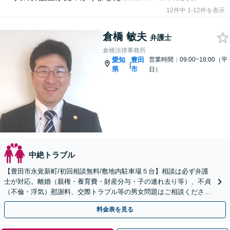
12件中 1-12件を表示
倉橋 敏夫
弁護士
倉橋法律事務所
愛知
豊田
営業時間：09:00~18:00（平
|
県
市
日）
中絶トラブル
【豊田市永覚新町/初回相談無料/敷地内駐車場５台】相談は必ず弁護
士が対応。離婚（親権・養育費・財産分与・子の連れ去り等）、不貞
（不倫・浮気）慰謝料、交際トラブル等の男女問題はご相談くださ
い。相応の費用を頂きますが安心と専門知識を提供します。
料金表を見る