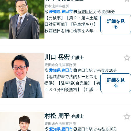
たします。
竹本法律事務所
愛知県
豊田市
新豊田駅
から徒歩6分
|
【元検事】【第２・第４土曜
詳細を見
日対応可能】【駐車場あり】
る
秋霜烈日を胸に検事を８年，
ひまわりを胸に青森で弁護士
を１８年，そして豊田市に戻
りました。皆様の生活に寄り
川口 岳宏
添い，「この地域」の方々の
弁護士
悩みに対して一緒に解決を目
豊田総合法律事務所
指したいと思います。お待ち
愛知県
豊田市
豊田市駅
から徒歩10分
|
しております。
【地域密着で法的サービスを
詳細を見
提供】【駐車場6台完備】【初
る
回３０分相談無料】【弁護士3
人体制】「親身な対応」と
「コミュニケーション」を重
視しております。 まちの皆様
村松 周平
のお困りごとを迅速に解決い
弁護士
たします。
豊田総合法律事務所
愛知県
豊田市
豊田市駅
から徒歩10分
|