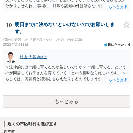
分かりませんね。 職場に、妊娠や認知の件は話さないほうがよいと思
います。 それとも弁護士を通すべきなのでしょうか？ 相談者で対応が
難しいと思われれば、弁護士に入ってもらうことも検討されてくださ
い。 一度、お近くの弁護士に相談されてみてもよいと思います。
10
明日までに決めないといけないのでお願いしま
す。
#婚外の妊娠
#生活費を渡さない
#中絶
#子の認知
2022年3月11日
役にたった
6
村山 大基
弁護士
＞法律的には一緒に育てるのが厳しいですか？ 一緒に育てる、という
のが同居してお子さんを育てていく、という意味なら厳しいです。 ＞
もしくは、養育費と認知をもらえたりするのでしょうか、 相手が認知
を拒む場合、調停や裁判などの手続きで認知を求める必要がありま
す。 また、認知されたことを前提に、父親として子を養う義務があり
ますので、 養育費を請求できます。 ただ、極端な話相手に収入がなか
もっとみる
ったり、行方不明だったりすると、実際上の回収が難しい可能性はあ
ります。
近くの市区町村を選び直す
西三河