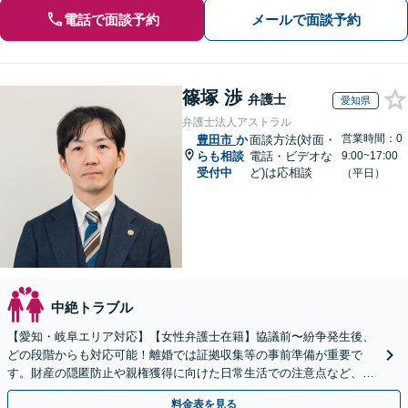
電話で面談予約
メールで面談予約
篠塚 渉
弁護士
愛知県
弁護士法人アストラル
営業時間：0
豊田市
か
面談方法(対面・
らも相談
電話・ビデオな
9:00~17:00
受付中
ど)は応相談
（平日）
中絶トラブル
【愛知・岐阜エリア対応】【女性弁護士在籍】協議前〜紛争発生後、
どの段階からも対応可能！離婚では証拠収集等の事前準備が重要で
す。財産の隠匿防止や親権獲得に向けた日常生活での注意点など、フ
ェーズに応じたアドバイスを提供します【子連れの相談OK】
料金表を見る