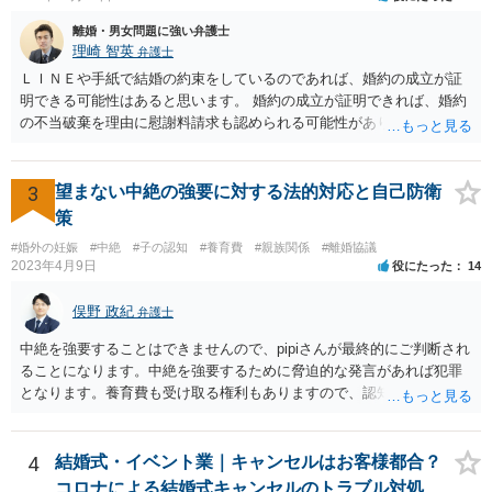
離婚・男女問題に強い弁護士
理崎 智英
弁護士
ＬＩＮＥや手紙で結婚の約束をしているのであれば、婚約の成立が証
明できる可能性はあると思います。 婚約の成立が証明できれば、婚約
の不当破棄を理由に慰謝料請求も認められる可能性があります。
3
望まない中絶の強要に対する法的対応と自己防衛
策
#婚外の妊娠
#中絶
#子の認知
#養育費
#親族関係
#離婚協議
2023年4月9日
役にたった
14
俣野 政紀
弁護士
中絶を強要することはできませんので、pipiさんが最終的にご判断され
ることになります。中絶を強要するために脅迫的な発言があれば犯罪
となります。養育費も受け取る権利もありますので、認知等につきお
相手がきちんと対応しないのであれば弁護士にご相談されることをお
勧めします。
4
結婚式・イベント業｜キャンセルはお客様都合？
コロナによる結婚式キャンセルのトラブル対処