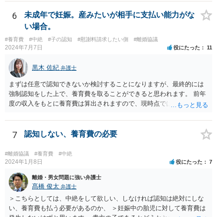
であることを知っていれば交際しなかったといえる場合に、慰謝料請
め，安易に請求ができると考えるのは危険かと思われます。 なお，仮
求が可能です。 LINEなどで、結婚を当然の前提にした関係だったこと
6
未成年で妊娠。産みたいが相手に支払い能力がな
に全額の請求が不可能となっても，これまでに生じた費用や打合せ相
を立証できる場合は、請求は可能と考えます。
当分の報酬の範囲であれば，中途終了時の委任事務への報酬請求や不
い場合。
当利得返還請求として，支払いを求められる可能性はあるかと思われ
#養育費
#中絶
#子の認知
#慰謝料請求したい側
#離婚協議
ます（民法648条3項、703条等）。 【②について】 請求に応じてもら
2024年7月7日
役にたった
11
えない場合，基本的には代理人を介した交渉や，法的手続きを取るこ
とになります。 もっとも，上述したように，全額の請求は，必ずしも
黒木 佐紀
弁護士
確実に認められる事案ではないと思われるため，法的手続きまでは行
わず，協議によって適切な範囲での支払いに関する合意を目指す方が
まずは任意で認知できないか検討することになりますが、最終的には
良いかと思われます。 【③について】 事実か否かにかかわらず，相手
強制認知をした上で、養育費を取ることができると思われます。 前年
の社会的評価を損なうような投稿であれば，名誉毀損となり得ます。
度の収入をもとに養育費は算出されますので、現時点では少額しか取
こうした場合，プロバイダ等を通じて投稿の削除を求めたり，また
れないとしても、相手が大学を卒業して就職したら、そこで再度、養
は，発信者自身の情報の開示を受けた上で，発進した当人に対する損
育費の増額調停を起こすこともできます。 仮に中絶する場合でも、相
害賠償請求等を行うことも可能です。
手方が妊娠について話し合いをしっかりしてくれない場合には、慰謝
7
認知しない、養育費の必要
料請求などもできる可能性があります。 いずれにせよ、親御さんとの
関わりが不可欠となると思われますので、一度話し合った上で、法律
#離婚協議
#養育費
#中絶
事務所へ早めのご相談をされたほうがよろしいかと思います。
2024年1月8日
役にたった
7
離婚・男女問題に強い弁護士
髙橋 俊太
弁護士
＞こちらとしては、中絶をして欲しい、しなければ認知は絶対にしな
い、養育費も払う必要があるのか、 ＞妊娠中の胎児に対して養育費は