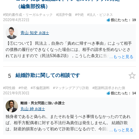
（編集部投稿）
#契約書作成・リーガルチェック
#誹謗中傷
#中絶
#法人・ビジネス
2020年4月22日
役にたった
19
青山 知史
弁護士
【①について】 民法上，自身の「責めに帰すべき事由」によって相手
の債務の履行ができなくなった場合には、相手の請求を拒めないとさ
れておりますので（民法536条2項），こうした条文に当たるかが問題
となります。 まず形式的には，条文に当たる可能性は考えられます。
現在の各宣言や要請は，強制力のあるものではなく，震災等で対象施
設が滅失してしまった場合と異なり，挙式等自体が物理的に不可能に
5
結婚詐欺に関しての相談です
なったとまではいえないかと思われます。こうした中で，顧客の判断
でキャンセルを申し出たとすれば，形式的には顧客側に帰責性があっ
#同性婚
#中絶
#不倫慰謝料
#マッチングアプリ詐欺
#慰謝料請求された側
たといえる可能性は考えられます。 一方で，実質的に考えた場合，集
2021年9月30日
役にたった
14
会に供する施設等については，営業自粛を要請されているところ，結
離婚・男女問題に強い弁護士
婚式場等の施設についても，解釈によっては集会に供する施設の1つと
丸山 紳
弁護士
して，休止要請の対象と考える余地はあるかと思われます。 こうした
独身者であると偽られ、またそれを疑うべき事情もなかったのであれ
解釈を採った場合，強制力はないまでも，事実上挙式等の実施が困難
ば、相手方配偶者に対する不法行為責任は発生しません。 結婚詐欺
となる外部的要因があったとして，顧客の「責めに帰すべき事由」が
は、財産的損害があって初めて詐欺罪になるので、今回は該当しませ
あるとまではいえず，結婚式場等からの請求が認められない可能性は
ん。 貞操権侵害は、既婚者であることを偽られていて、その上既婚者
考えられます。 このように，条文の解釈次第で判断が分かれうるた