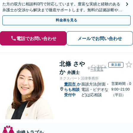
た方の双方に相談料0円で対応しています。豊富な実績と経験のある
弁護士が交渉から解決まで徹底サポートします。無料の証拠診断や着
手金の返還保証もありますので安心してご相談ください。
料金表を見る
電話でお問い合わせ
メールでお問い合わせ
北條 さや
東京都
インタビュ
ーを見る
か
弁護士
ネクスパート法律事務所
営業時間：0
豊田市
か
面談方法(対面・
らも相談
電話・ビデオな
9:00~21:00
受付中
ど)は応相談
（平日）
中絶トラブル