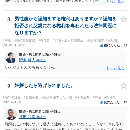
発生しないはずと思います。 貴方の子であるかどうかという問題は残
り得るところであり、最終的にはDNA鑑定なども必要となってはきま
すが、仮に貴方の子であれば、認知はせざるを得ず、養育費の支払義
務も生じることになります。なお、妊娠中の胎児については、（事前
8
男性側から認知をする権利はありますか？認知を
に話し合って養育費の取り決めをしておくことはできますが、母親が
拒否され父親になる権利を奪われたら法律問題に
胎児を代理して）養育費を請求することはできません。
なりますか？
#中絶
#離婚書類作成
#養育費
#労働・雇用契約違反
#慰謝料請求された側
2019年10月5日
役にたった
11
離婚・男女問題に強い弁護士
野条 健人
弁護士
いえいえとんでもありません。
9
妊娠したら逃げられました。
#婚外の妊娠
#音信不通
#慰謝料請求したい側
#子の認知
#中絶
#養育費
2021年12月11日
役にたった
12
離婚・男女問題に強い弁護士
原田 和幸
弁護士
職場にこの件について個人で連絡してもよいのでしょうか？ 単に取り
次いでもらうだけなら構わないと思いますが、取り次いでもらえるか