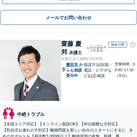
メールでお問い合わせ
齋藤 慶
神奈川県
インタビュ
ーを見る
邦
弁護士
弁護士法人湘南LAGOON
営業時間：0
豊田市
か
面談方法(対面・
らも相談
電話・ビデオな
9:00~17:30
受付中
ど)は応相談
（平日）
中絶トラブル
【全国エリア対応】【オンライン面談OK】【外出困難な方対応】
【乳幼児お連れの方対応】離婚問題を新しい自分のスタートにするた
めのサポートを【相談数3,000件以上】離婚原因の有無、親権、養育