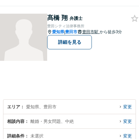
ます。離婚・男女問題、相
続・遺産、交通事故、不動産
髙橋 翔
問題、税務訴訟、行政事件で
弁護士
悩んでいる方はお気軽にご相
豊田シティ法律事務所
談ください。
愛知県
豊田市
豊田市駅
から徒歩3分
|
詳細を見る
エリア
愛知県、豊田市
変更
相談内容
離婚・男女問題、中絶
変更
詳細条件
未選択
変更