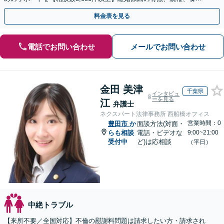
費、財産分与、慰謝料請求【夜間・休日相談可】
料金表を見る
電話でお問い合わせ
メールでお問い合わせ
金田 美津
千葉県
インタビュ
ーを見る
江
弁護士
ネクスパート法律事務所 西船橋オフィス
営業時間：0
豊田市
か
面談方法(対面・
らも相談
電話・ビデオな
9:00~21:00
受付中
ど)は応相談
（平日）
中絶トラブル
【来所不要／全国対応】不倫の慰謝料問題は請求したい方・請求され