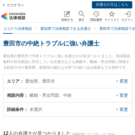
弁護士の方はこちら
ココナラへ
投稿する
探す
閲覧履歴
マイリスト
ログイン
ココナラ法律相談
愛知県で法律相談できる弁護士
豊田市で法律相談で
豊田市の中絶トラブルに強い弁護士
愛知県の豊田市で中絶トラブルに強い弁護士が12名見つかりました。初回面談
無料や休日面談に対応している弁護士なども掲載中。離婚・男女問題に関係す
る財産分与や養育費、親権等の細かな分野での絞り込み検索もでき便利です。
特に倉橋法律事務所の倉橋 敏夫弁護士やけやき通り法律事務所の梅村 浩司弁護
士、豊田法律事務所の浅井 悠一朗弁護士のプロフィール情報や弁護士費用、強
エリア
愛知県、豊田市
変更
みなどが注目されています。『豊田市で土日や夜間に発生した中絶トラブルの
トラブルを今すぐに弁護士に相談したい』『中絶トラブルのトラブル解決の実
相談内容
離婚・男女問題、中絶
変更
績豊富な近くの弁護士を検索したい』『初回相談無料で中絶トラブルを法律相
談できる豊田市内の弁護士に相談予約したい』などでお困りの相談者さんにお
すすめです。
詳細条件
未選択
変更
12
人の弁護士が見つかりました
(検索結果について詳しくは
こちら
)