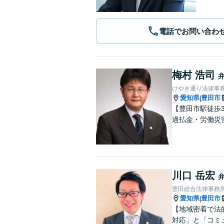
電話でお問い合わ
梅村 浩司
けやき通り法律事
愛知県
豊田市
|
【豊田市駅徒歩
過払金・労働災
川口 岳宏
豊田総合法律事務
愛知県
豊田市
|
【地域密着で法
対応」と「コミ