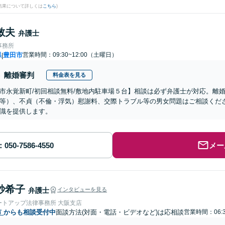
結果について詳しくは
こちら
)
敏夫
弁護士
事務所
県
豊田市
営業時間：09:30~12:00（土曜日）
|
離婚審判
料金表を見る
市永覚新町/初回相談無料/敷地内駐車場５台】相談は必ず弁護士が対応。離
等）、不貞（不倫・浮気）慰謝料、交際トラブル等の男女問題はご相談くだ
識を提供します。
メー
紗希子
弁護士
インタビューを見る
ートアップ法律事務所 大阪支店
市
からも相談受付中
面談方法(対面・電話・ビデオなど)は応相談
営業時間：06: