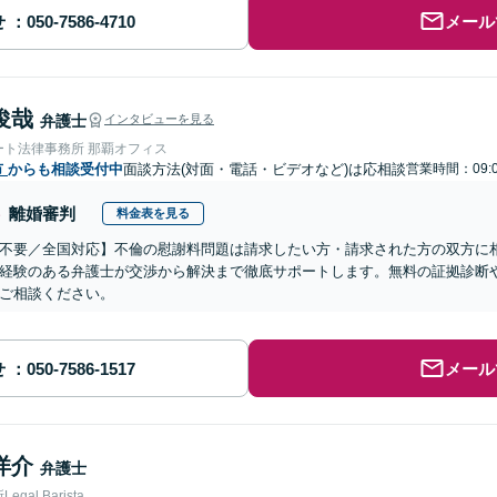
せ
メール
俊哉
弁護士
インタビューを見る
ート法律事務所 那覇オフィス
市
からも相談受付中
面談方法(対面・電話・ビデオなど)は応相談
営業時間：09:
離婚審判
料金表を見る
不要／全国対応】不倫の慰謝料問題は請求したい方・請求された方の双方に
経験のある弁護士が交渉から解決まで徹底サポートします。無料の証拠診断
ご相談ください。
せ
メール
洋介
弁護士
gal Barista