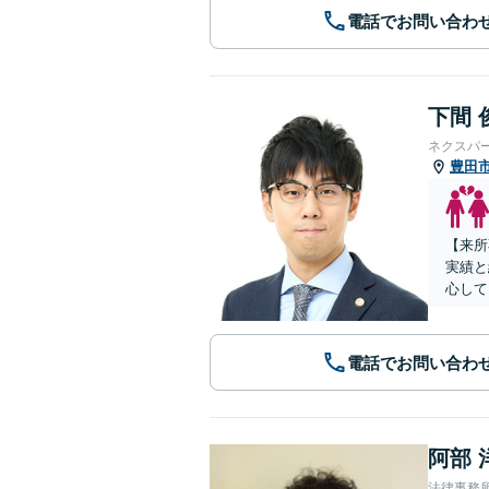
電話でお問い合わ
下間 
ネクスパ
豊田
【来所
実績と
心して
電話でお問い合わ
阿部 
法律事務所Le