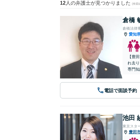
12
人の弁護士が見つかりました
(検索
倉橋 
倉橋法律
愛知
【豊田
れ去り
専門知
電話で面談予約
池田 
東京スタ
豊田