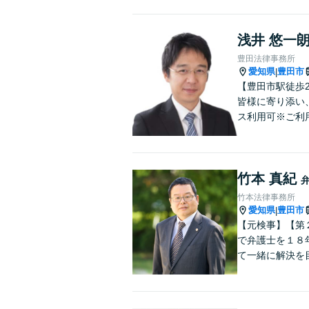
浅井 悠一
豊田法律事務所
愛知県
豊田市
|
【豊田市駅徒歩
皆様に寄り添い
ス利用可※ご利
竹本 真紀
竹本法律事務所
愛知県
豊田市
|
【元検事】【第
で弁護士を１８
て一緒に解決を