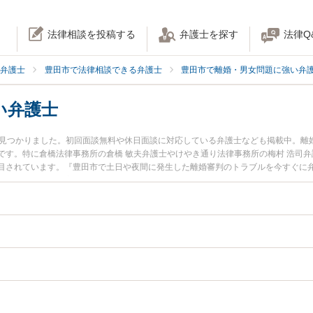
法律相談を投稿する
弁護士を探す
法律Q
弁護士
豊田市で法律相談できる弁護士
豊田市で離婚・男女問題に強い弁
い弁護士
名見つかりました。初回面談無料や休日面談に対応している弁護士なども掲載中。離
です。特に倉橋法律事務所の倉橋 敏夫弁護士やけやき通り法律事務所の梅村 浩司弁
目されています。『豊田市で土日や夜間に発生した離婚審判のトラブルを今すぐに
回相談無料で離婚審判を法律相談できる豊田市内の弁護士に相談予約したい』など