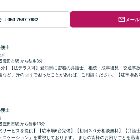
せ
メール
弁護士
務所
豊田市駅
から徒歩3分
3分】【法テラス可】愛知県に密着の弁護士。相続・成年後見・交通事
害など、身の回りで困ったことがあれば、ご相談ください。【駐車場あ
弁護士
所
豊田市駅
から徒歩10分
的サービスを提供】【駐車場6台完備】【初回３０分相談無料】【弁護士
ュニケーション」を重視しております。 まちの皆様のお困りごとを迅速