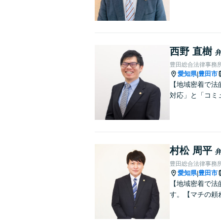
西野 直樹
豊田総合法律事務
愛知県
豊田市
|
【地域密着で法
対応」と「コミ
村松 周平
豊田総合法律事務
愛知県
豊田市
|
【地域密着で法
す。【マチの頼