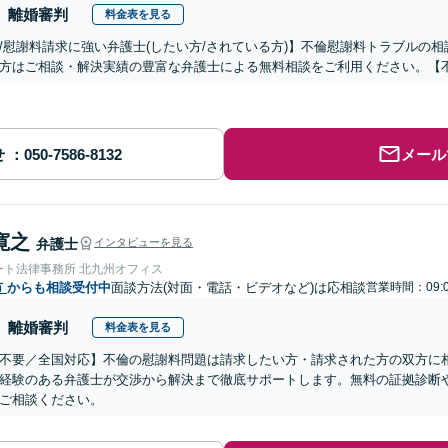
離婚審判
料金表を見る
/慰謝料請求に強い弁護士(したい方/されている方)】不倫慰謝料トラブルの相
方はご相談・解決実績の豊富な弁護士による無料相談をご利用ください。【
せ
メール
寛之
弁護士
インタビューを見る
ート法律事務所 北九州オフィス
市
からも相談受付中
面談方法(対面・電話・ビデオなど)は応相談
営業時間：09:
離婚審判
料金表を見る
不要／全国対応】不倫の慰謝料問題は請求したい方・請求された方の双方に
経験のある弁護士が交渉から解決まで徹底サポートします。無料の証拠診断
ご相談ください。