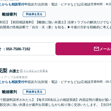
市
からも相談受付中
面談方法(対面・電話・ビデオなど)は応相談
営業時間：本
離婚審判
料金表を見る
対応】【初回相談無料】【離婚に強い弁護士】法律トラブルの解決だけでな
自開発の性格診断で「自分・夫（妻）を知る」▶︎今後の方針を戦略的に考え
せ
メール
花梨
弁護士
インタビューを見る
ートアップ法律事務所
市
からも相談受付中
面談方法(対面・電話・ビデオなど)は応相談
営業時間：06:
離婚審判
料金表を見る
で慰謝料請求されたら】【毎月100名以上の相談実績】内容証明の通知が届
額交渉に強い弁護士が裁判を回避しながら粘り強く交渉いたします。【当日中