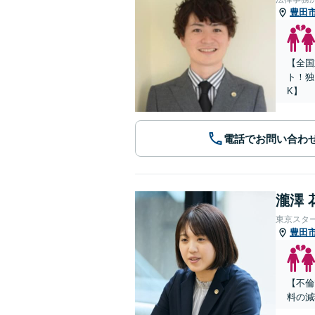
豊田
【全国
ト！独
K】
電話でお問い合わ
瀧澤 
東京スタ
豊田
【不倫
料の減