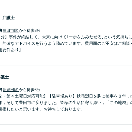
朗
弁護士
豊田市駅
から徒歩2分
2分】事件が終結して、未来に向けて｢一歩をふみだせる｣という気持ち
、的確なアドバイスを行うよう務めています。費用面のご不安はご相談
用要件あり】
弁護士
新豊田駅
から徒歩6分
２・第４土曜日対応可能】【駐車場あり】秋霜烈日を胸に検事を８年，
年，そして豊田市に戻りました。皆様の生活に寄り添い，「この地域」
目指したいと思います。お待ちしております。