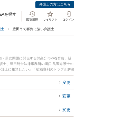
弁護士の方はこちら
&Aを探す
閲覧履歴
マイリスト
ログイン
護士
豊田市で審判に強い弁護士
婚・男女問題に関係する財産分与や養育費、親
護士、豊田総合法律事務所の川口 岳宏弁護士の
弁護士に相談したい』『離婚審判のトラブル解決
でお困りの相談者さんにおすすめです。
変更
変更
変更