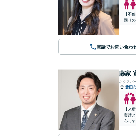
【不倫
困りの
電話でお問い合わ
藤家 
ネクスパ
豊田
【来所
実績と
心して