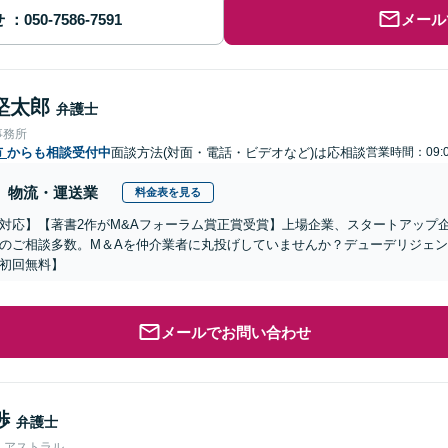
せ
メール
堅太郎
弁護士
事務所
市
からも相談受付中
面談方法(対面・電話・ビデオなど)は応相談
営業時間：09:0
物流・運送業
料金表を見る
対応】【著書2作がM&Aフォーラム賞正賞受賞】上場企業、スタートアップ
のご相談多数。M＆Aを仲介業者に丸投げしていませんか？デューデリジェ
初回無料】
メールでお問い合わせ
渉
弁護士
人アストラル