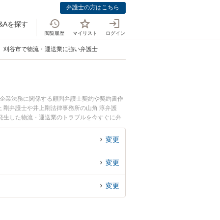
弁護士の方はこちら
&Aを探す
閲覧履歴
マイリスト
ログイン
刈谷市で物流・運送業に強い弁護士
。企業法務に関係する顧問弁護士契約や契約書作
 剛弁護士や井上剛法律事務所の山角 淳弁護
発生した物流・運送業のトラブルを今すぐに弁
律相談できる刈谷市内の弁護士に相談予約した
変更
変更
変更