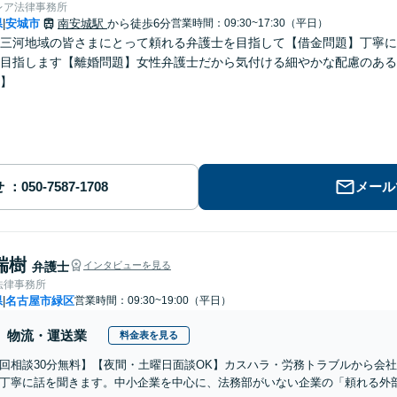
レア法律事務所
県
安城市
南安城駅
から徒歩6分
営業時間：09:30~17:30（平日）
|
三河地域の皆さまにとって頼れる弁護士を目指して【借金問題】丁寧に
目指します【離婚問題】女性弁護士だから気付ける細やかな配慮のある
】
せ
メール
瑞樹
弁護士
インタビューを見る
法律事務所
県
名古屋市緑区
営業時間：09:30~19:00（平日）
|
物流・運送業
料金表を見る
初回相談30分無料】【夜間・土曜日面談OK】カスハラ・労務トラブルから会
丁寧に話を聞きます。中小企業を中心に、法務部がいない企業の「頼れる外