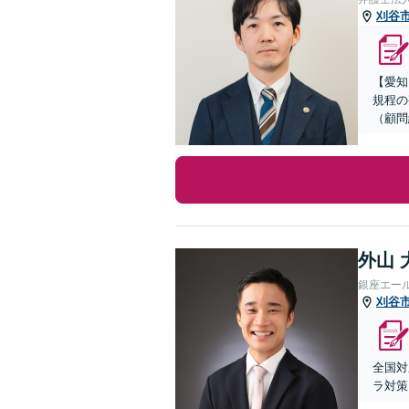
刈谷
【愛知
規程の
（顧問
外山 
銀座エー
刈谷
全国対
ラ対策