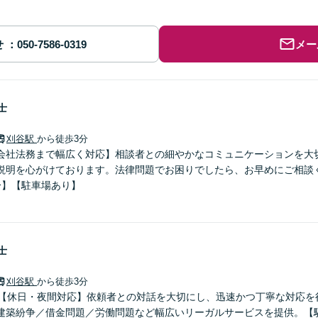
せ
メー
士
刈谷駅
から徒歩3分
会社法務まで幅広く対応】相談者との細やかなコミュニケーションを大
説明を心がけております。法律問題でお困りでしたら、お早めにご相談く
分】【駐車場あり】
士
刈谷駅
から徒歩3分
】【休日・夜間対応】依頼者との対話を大切にし、迅速かつ丁寧な対応を
建築紛争／借金問題／労働問題など幅広いリーガルサービスを提供。【