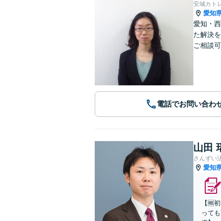
安城カト
愛知
愛知・西
た解決を
ご相談可
電話でお問い合わ
山田 
さんずい
愛知
【🆓
っても