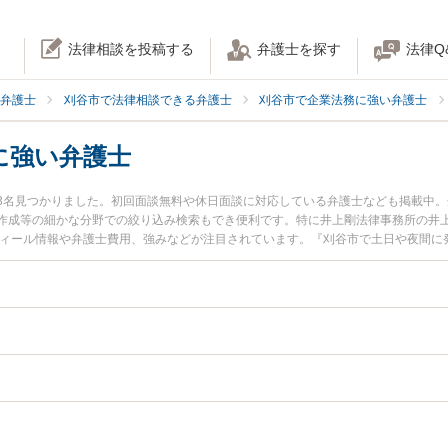
法律相談を投稿する
弁護士を探す
法律Q
弁護士
刈谷市で法律相談できる弁護士
刈谷市で企業法務に強い弁護士
に強い弁護士
3名見つかりました。初回面談無料や休日面談に対応している弁護士なども掲載中
作成等の細かな分野での絞り込み検索もでき便利です。特に井上剛法律事務所の井上
フィール情報や弁護士費用、強みなどが注目されています。『刈谷市で土日や夜間に
解決の実績豊富な近くの弁護士を検索したい』『初回相談無料で物流・運送業を法
。