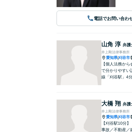
電話でお問い合わ
山角 淳
弁護
井上剛法律事務所
愛知県
刈谷市
|
【個人法務から
で分かりやすい
線「刈谷駅」4
大橋 翔
弁護
井上剛法律事務所
愛知県
刈谷市
|
【刈谷駅10分
事故／不動産／