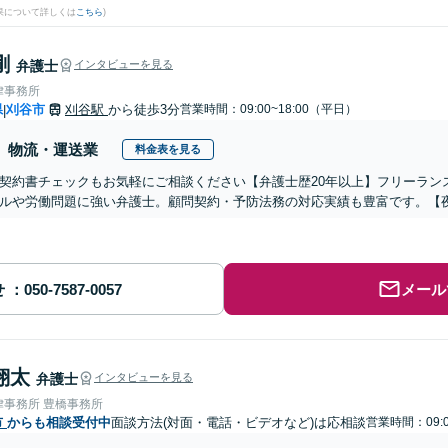
果について詳しくは
こちら
)
剛
弁護士
インタビューを見る
律事務所
県
刈谷市
刈谷駅
から徒歩3分
営業時間：09:00~18:00（平日）
|
物流・運送業
料金表を見る
契約書チェックもお気軽にご相談ください【弁護士歴20年以上】フリーラン
ルや労働問題に強い弁護士。顧問契約・予防法務の対応実績も豊富です。【
せ
メール
翔太
弁護士
インタビューを見る
律事務所 豊橋事務所
市
からも相談受付中
面談方法(対面・電話・ビデオなど)は応相談
営業時間：09:0