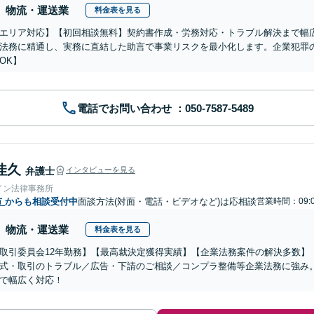
物流・運送業
料金表を見る
エリア対応】【初回相談無料】契約書作成・労務対応・トラブル解決まで幅
法務に精通し、実務に直結した助言で事業リスクを最小化します。企業犯罪
OK】
電話でお問い合わせ
佳久
弁護士
インタビューを見る
イン法律事務所
市
からも相談受付中
面談方法(対面・電話・ビデオなど)は応相談
営業時間：09:0
物流・運送業
料金表を見る
取引委員会12年勤務】【最高裁決定獲得実績】【企業法務案件の解決多数】
式・取引のトラブル／広告・下請のご相談／コンプラ整備等企業法務に強み
で幅広く対応！