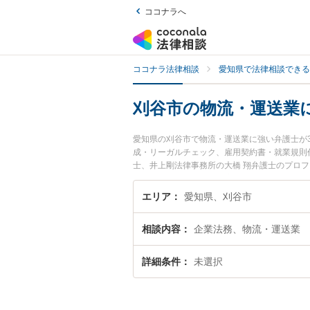
ココナラへ
ココナラ法律相談
愛知県で法律相談できる
刈谷市の物流・運送業
愛知県の刈谷市で物流・運送業に強い弁護士が
成・リーガルチェック、雇用契約書・就業規則
士、井上剛法律事務所の大橋 翔弁護士のプロ
護士に相談したい』『物流・運送業のトラブル
い』などでお困りの相談者さんにおすすめです
エリア
愛知県、刈谷市
相談内容
企業法務、物流・運送業
詳細条件
未選択