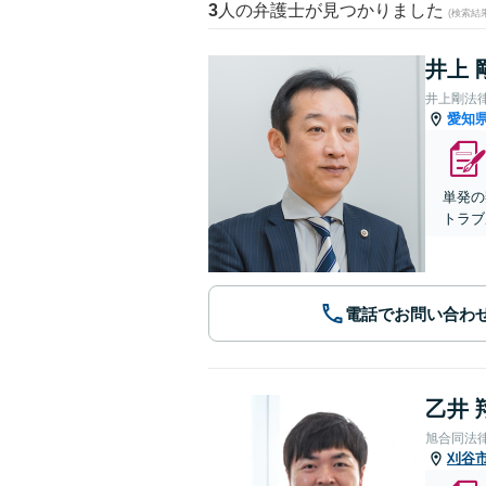
3
人の弁護士が見つかりました
(検索結
井上 
井上剛法
愛知
単発の
トラブ
電話でお問い合わ
乙井 
旭合同法
刈谷