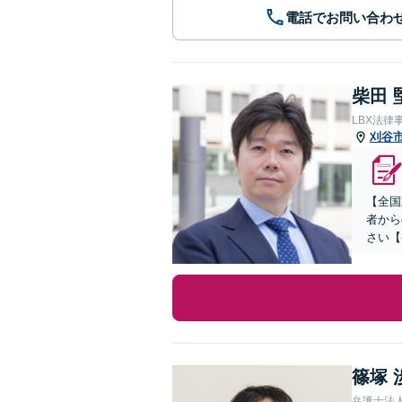
電話でお問い合わ
柴田 
LBX法律
刈谷
【全国
者から
さい【
篠塚 
弁護士法