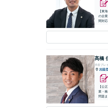
【東海
の企業
間対応
髙橋 
渋谷ブレ
刈谷
【公正
業・株
問題ま