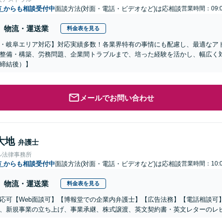
市
からも相談受付中
面談方法(対面・電話・ビデオなど)は応相談
営業時間：09:0
物流・運送業
料金表を見る
・岐阜エリア対応】対応実績多数！各業界特有の事情にも配慮し、最適なア
整備・構築、労務問題、企業間トラブルまで、培った経験を活かし、幅広く
締結後）】
メールでお問い合わせ
大地
弁護士
ル法律事務所
市
からも相談受付中
面談方法(対面・電話・ビデオなど)は応相談
営業時間：10:0
物流・運送業
料金表を見る
応可【Web面談可】【博報堂での企業内弁護士】【広告法務】【電話相談可】Yo
、新規事業の立ち上げ、事業承継、株式譲渡、英文契約書・英文レターのレ