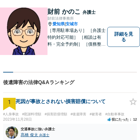
３０分程度相談無料）。実績
多数。
財前 かのこ
弁護士
財前法律事務所
愛知県
安城市
|
［専用駐車場あり］ ［弁護士
詳細を見
特約対応可能］ ［相談は有
る
料・完全予約制］ ［債務整理
のご相談のみ初回無料］ かか
りつけ医のような信頼でき頼
りになる街の法律家を目指し
ています。 暮らしのトラブ
ル、まずはご相談ください。
後遺障害の法律Q&Aランキング
1
死因が事故とされない損害賠償について
#人身事故
#慰謝料増額
#損害賠償増額
#後遺障害
#被害者
#自動車事故
2023年11月28日
役にたった
12
交通事故に強い弁護士
髙橋 俊太
弁護士