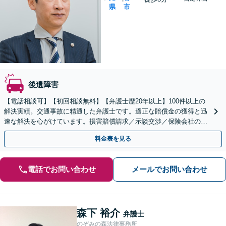
県
市
後遺障害
【電話相談可】【初回相談無料】【弁護士歴20年以上】100件以上の
解決実績。交通事故に精通した弁護士です。適正な賠償金の獲得と迅
速な解決を心がけています。損害賠償請求／示談交渉／保険会社の対
応などに対応【夜間・休日面談可】【刈谷駅3分】
料金表を見る
電話でお問い合わせ
メールでお問い合わせ
森下 裕介
弁護士
のぞみの森法律事務所