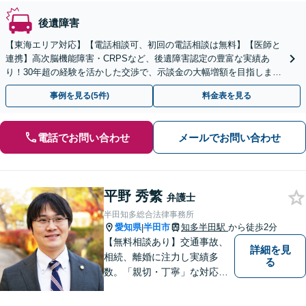
後遺障害
【東海エリア対応】【電話相談可、初回の電話相談は無料】【医師と
連携】高次脳機能障害・CRPSなど、後遺障害認定の豊富な実績あ
り！30年超の経験を活かした交渉で、示談金の大幅増額を目指しま
す。示談金無料診断サービスあり【夜間休日対応】
事例を見る(5件)
料金表を見る
電話でお問い合わせ
メールでお問い合わせ
平野 秀繁
弁護士
半田知多総合法律事務所
愛知県
半田市
知多半田駅
から徒歩2分
|
【無料相談あり】交通事故、
詳細を見
相続、離婚に注力し実績多
る
数。「親切・丁寧」な対応
で、事務所が一丸となり全力
サポートします。【平日夜間