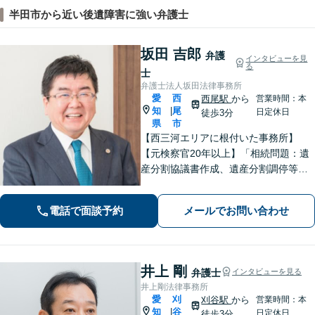
半田市から近い後遺障害に強い弁護士
坂田 吉郎
弁護
インタビューを見
る
士
弁護士法人坂田法律事務所
愛
西
西尾駅
から
営業時間：本
知
尾
|
日定休日
徒歩3分
県
市
【西三河エリアに根付いた事務所】
【元検察官20年以上】「相続問題：遺
産分割協議書作成、遺産分割調停等を
適切にサポートします」【同ビル内に
税理士・社労士がいます】不当解雇・
電話で面談予約
メールでお問い合わせ
未払い残業代・就業規則の整備など対
応【当日/夜間/土日対応可】
井上 剛
弁護士
インタビューを見る
井上剛法律事務所
愛
刈
刈谷駅
から
営業時間：本
知
谷
|
日定休日
徒歩3分