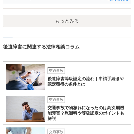
ください。 また、治療については、健康保険を使ってもらうようにお
願いしてください。 物的損害については、請求の根拠を精査する必要
があり、写真や見積書を送ってもらい、請求金額が正当化をちゃんと
もっとみる
チェックする必要があります。 相談者様の資力がどれだけあるのかは
分かりませんが、資力に応じた対応をして行くほかありません。 訴訟
にならないようにするには、被害者の納得するような金額を提示する
しかありません。ご相談者様の誠意が伝わっているかや、 被害者のキ
ャラクターの問題もあるので、どうすればよいのかという正解はあり
後遺障害に関連する法律相談コラム
ません。どのように対応しても、訴訟に持っていく人もいます。 一人
で交渉をすることは相当大変だと思うので、弁護士に面談のうえ、場
合によっては交渉を任せた方がいいかもしれません。
交通事故
後遺障害等級認定の流れ｜申請手続きや
認定獲得の条件とは
交通事故
交通事故で物忘れになったのは高次脳機
能障害？慰謝料や等級認定のポイントも
解説
交通事故