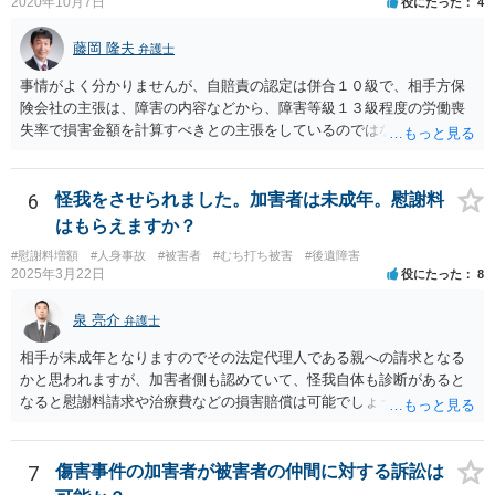
2020年10月7日
役にたった
4
藤岡 隆夫
弁護士
事情がよく分かりませんが、自賠責の認定は併合１０級で、相手方保
険会社の主張は、障害の内容などから、障害等級１３級程度の労働喪
失率で損害金額を計算すべきとの主張をしているのではないでしょう
か。 こちらの弁護士の責任ではなく、相手保険会社の姿勢が原因です
ので、弁護士を交代しても状況は変わらないでしょう。今の弁護士と
十分に打ち合わせをすることが重要だと思います。
6
怪我をさせられました。加害者は未成年。慰謝料
はもらえますか？
#慰謝料増額
#人身事故
#被害者
#むち打ち被害
#後遺障害
2025年3月22日
役にたった
8
泉 亮介
弁護士
相手が未成年となりますのでその法定代理人である親への請求となる
かと思われますが、加害者側も認めていて、怪我自体も診断があると
なると慰謝料請求や治療費などの損害賠償は可能でしょう。 整骨院へ
の通院は医師からの指示がない場合は治療に必要な通院と評価されな
い場合が多いです。 また、保険会社から提案される金額は低めに出さ
れることも多いため、その交渉のために弁護士を入れるということも
7
傷害事件の加害者が被害者の仲間に対する訴訟は
考えられるかと思われます。