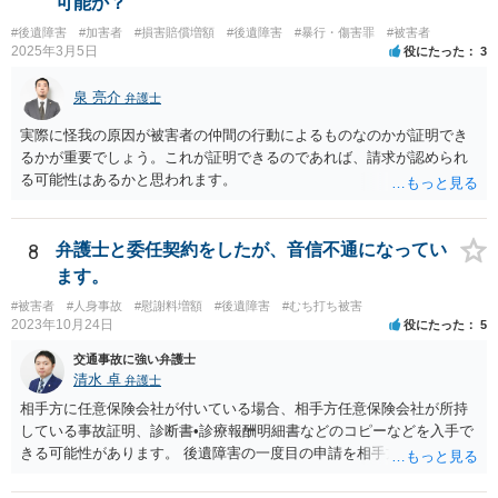
可能か？
#後遺障害
#加害者
#損害賠償増額
#後遺障害
#暴行・傷害罪
#被害者
2025年3月5日
役にたった
3
泉 亮介
弁護士
実際に怪我の原因が被害者の仲間の行動によるものなのかが証明でき
るかが重要でしょう。これが証明できるのであれば、請求が認められ
る可能性はあるかと思われます。
8
弁護士と委任契約をしたが、音信不通になってい
ます。
#被害者
#人身事故
#慰謝料増額
#後遺障害
#むち打ち被害
2023年10月24日
役にたった
5
交通事故に強い弁護士
清水 卓
弁護士
相手方に任意保険会社が付いている場合、相手方任意保険会社が所持
している事故証明、診断書•診療報酬明細書などのコピーなどを入手で
きる可能性があります。 後遺障害の一度目の申請を相手方任意保険会
社を通じて行なっている場合（事前認定）、後遺障害診断書や認定結
果と認定理由書も相手方任意保険会社から入手できる可能性がありま