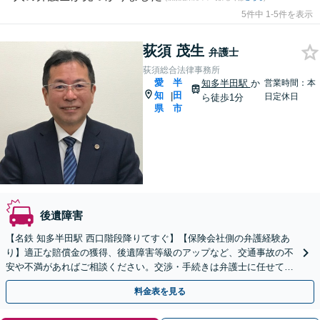
5件中 1-5件を表示
荻須 茂生
弁護士
荻須総合法律事務所
愛
半
知多半田駅
か
営業時間：本
知
田
|
日定休日
ら徒歩1分
県
市
後遺障害
【名鉄 知多半田駅 西口階段降りてすぐ】【保険会社側の弁護経験あ
り】適正な賠償金の獲得、後遺障害等級のアップなど、交通事故の不
安や不満があればご相談ください。交渉・手続きは弁護士に任せて、
治療にご専念を【初回相談30分無料】
料金表を見る