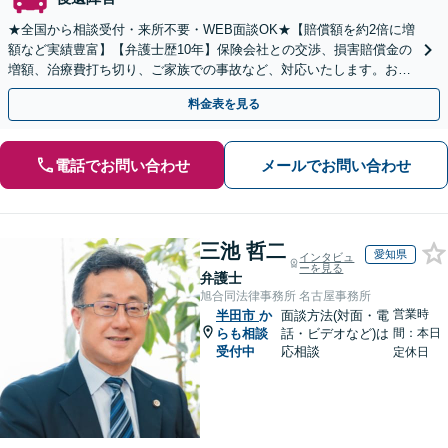
★全国から相談受付・来所不要・WEB面談OK★【賠償額を約2倍に増
額など実績豊富】【弁護士歴10年】保険会社との交渉、損害賠償金の
増額、治療費打ち切り、ご家族での事故など、対応いたします。お早
めにご相談ください【初回相談・着手金無料】
料金表を見る
電話でお問い合わせ
メールでお問い合わせ
三池 哲二
愛知県
インタビュ
ーを見る
弁護士
旭合同法律事務所 名古屋事務所
営業時
半田市
か
面談方法(対面・電
らも相談
話・ビデオなど)は
間：本日
受付中
応相談
定休日