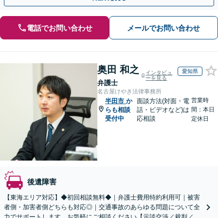
電話でお問い合わせ
メールでお問い合わせ
奥田 和之
愛知県
インタビュ
ーを見る
弁護士
名古屋けやき法律事務所
営業時
半田市
か
面談方法(対面・電
らも相談
話・ビデオなど)は
間：本日
受付中
応相談
定休日
後遺障害
【東海エリア対応】◆初回相談無料◆｜弁護士費用特約利用可｜被害
者側・加害者側どちらも対応◎｜交通事故のあらゆる問題について全
力でサポートします。お気軽にご相談ください【示談交渉／裁判／被