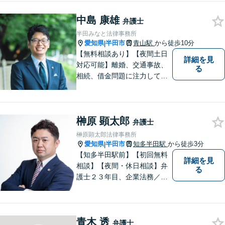
対応】【完全個室相談】
中島 康雄
弁護士
半田みなと法律事務所
愛知県
半田市
青山駅
から徒歩10分
|
【無料相談あり】【夜間土日
詳細を見
対応可能】離婚、交通事故、
る
相続、借金問題に注力してお
ります。お気軽にご相談くだ
さい。
榊原 顕太郎
弁護士
榊原顕太郎法律事務所
愛知県
半田市
知多半田駅
から徒歩3分
|
【知多半田駅前】【初回無料
詳細を見
相談】【夜間・休日相談】弁
る
護士２３年目、企業法務／交
通事故／借金問題／離婚など
幅広いお困りごとを解決！中
小企業診断士の資格を持つ弁
青木 透
護士が、事業経営を強力サポ
弁護士