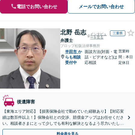
電話でお問い合わせ
メールでお問い合わせ
北野 岳志
三重県
インタビュ
ーを見る
弁護士
プロップ松阪法律事務所
営業時
半田市
か
面談方法(対面・電
らも相談
話・ビデオなど)は
間：本日
受付中
応相談
定休日
後遺障害
【東海エリア対応】【損害保険会社で勤めていた経験あり】【対応実
績は数百件以上！】保険会社との交渉、賠償金アップはお任せくださ
い。相談者さまにとって少しでも有利な解決となるよう尽力いたしま
す。【初回相談無料】【電話相談可】【休日面談可】
料金表を見る