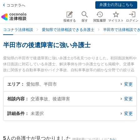
弁護士の方はこちら
ココナラへ
投稿する
探す
閲覧履歴
マイリスト
ログイン
ココナラ法律相談
愛知県で法律相談できる弁護士
半田市で法律相談で
半田市の後遺障害に強い弁護士
愛知県の半田市で後遺障害に強い弁護士が5名見つかりました。初回面談無料や
休日面談に対応している弁護士、解決事例を持つ弁護士なども掲載中。交通事
故に関係する自動車事故やバイク事故、自転車事故等の細かな分野での絞り込
み検索もでき便利です。特に荻須総合法律事務所の荻須 茂生弁護士や半田知多
総合法律事務所の平野 秀繁弁護士、半田みなと法律事務所の中島 康雄弁護士の
エリア
愛知県、半田市
変更
プロフィール情報や弁護士費用、強みなどが注目されています。『半田市で土
日や夜間に発生した後遺障害のトラブルを今すぐに弁護士に相談したい』『後
相談内容
交通事故、後遺障害
変更
遺障害のトラブル解決の実績豊富な近くの弁護士を検索したい』『初回相談無
料で後遺障害を法律相談できる半田市内の弁護士に相談予約したい』などでお
困りの相談者さんにおすすめです。
詳細条件
未選択
変更
5
人の弁護士が見つかりました
(検索結果について詳しくは
こちら
)