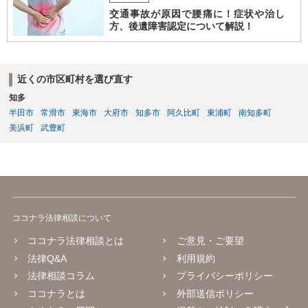
交通事故が原因で腰痛に！症状や治し
方、後遺障害認定について解説！
近くの市区町村を選び直す
知多
半田市
常滑市
東海市
大府市
知多市
阿久比町
東浦町
南知多町
美浜町
武豊町
ココナラ法律相談について
ココナラ法律相談とは
ご意見・ご要望
法律Q&A
利用規約
法律相談コラム
プライバシーポリシー
ココナラとは
外部送信ポリシー