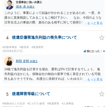
交通事故に強い弁護士
清水 卓
弁護士
このように、事案によって結論が分かれることがあるため、一度、弁
護士に直接相談してみることもご検討下さい。 なお、今回のような
日常生活上の事故の際、責任のある相手に対して損害賠償請求する際
の弁護士費用がご加入の保険から出る特約が付いている場合がありま
す（ご自宅の火災保険や自動車の任意保険等を確認してみて下さい。
加入したつもりがなくても、確認してみたら付いていたということが
4
後遺症傷害逸失利益の喪失率について
ありますので）。
#自動車事故
#被害者
#後遺障害
2025年8月27日
役にたった
4
和田 史郎
弁護士
14級で逸失利益を計算する場合、通常は5%で計算するでしょう。 逸
失利益のほかにも、保険会社の独自の基準で低く算定されている可能
性もありそうですね。 弁護士に依頼すれば、いわゆる裁判基準程度の
増額が期待できると思います。
5
後遺障害等級について
#保険会社との交渉
#むち打ち被害
#後遺障害
#人身事故