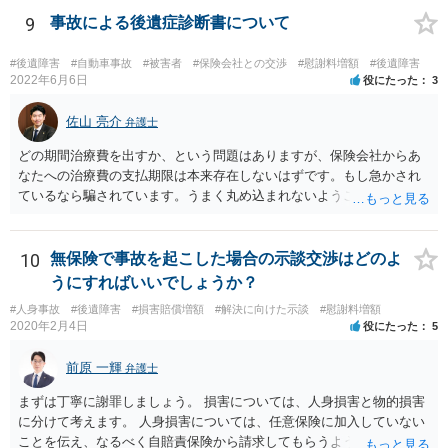
す。 これらが難しくても、通院していた病院のカルテを取り付けるこ
9
事故による後遺症診断書について
と等で代替が可能な場合もあります。 事故からどの程度期間が経過し
ているがが定かではありませんが、昨年４月から既に１年半年程度経
#後遺障害
#自動車事故
#被害者
#保険会社との交渉
#慰謝料増額
#後遺障害
過しており、時効なども意識しながら対応をしておきたいところで
2022年6月6日
役にたった
3
す。 待っていても事態が打開しない可能性もあるため、依頼の対応が
可能な弁護士に個別に問い合わせ、上記の方法等を参考に進め方を相
佐山 亮介
弁護士
談してみるのが望ましいかもしれません。
どの期間治療費を出すか、という問題はありますが、保険会社からあ
なたへの治療費の支払期限は本来存在しないはずです。もし急かされ
ているなら騙されています。うまく丸め込まれないようご注意下さ
い。 診療内科の費用を払ってもらえるかどうかは絶対の保証はありま
せんが、受診したならば提出すべきです。
10
無保険で事故を起こした場合の示談交渉はどのよ
うにすればいいでしょうか？
#人身事故
#後遺障害
#損害賠償増額
#解決に向けた示談
#慰謝料増額
2020年2月4日
役にたった
5
前原 一輝
弁護士
まずは丁寧に謝罪しましょう。 損害については、人身損害と物的損害
に分けて考えます。 人身損害については、任意保険に加入していない
ことを伝え、なるべく自賠責保険から請求してもらうようお願いして