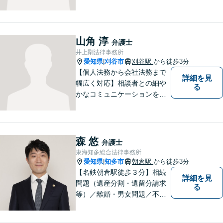
行っています。交通事故／不
動産／建築紛争／借金問題／
労働問題など幅広いリーガル
サービスを提供。【駐車場完
山角 淳
弁護士
備】
井上剛法律事務所
愛知県
刈谷市
刈谷駅
から徒歩3分
|
【個人法務から会社法務まで
詳細を見
幅広く対応】相談者との細や
る
かなコミュニケーションを大
切にし、親切・丁寧で分かり
やすい説明を心がけておりま
す。法律問題でお困りでした
ら、お早めにご相談くださ
森 悠
弁護士
い。【JR在来線「刈谷駅」4
東海知多総合法律事務所
分】【駐車場あり】
愛知県
知多市
朝倉駅
から徒歩3分
|
【名鉄朝倉駅徒歩３分】相続
詳細を見
問題（遺産分割・遺留分請求
る
等）／離婚・男女問題／不動
産問題／交通事故に注力して
います（これらの分野は初回