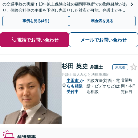
の交通事故の実績！10年以上保険会社の顧問事務所での勤務経験があ
り、保険会社側の主張を予測し先回りした対応が可能。弁護士がチー
ムとなり示談交渉、休業損害、後遺障害等に対応。
事例を見る(4件)
料金表を見る
電話でお問い合わせ
メールでお問い合わせ
杉田 英史
弁護士
東京都
弁護士法人みなと法律事務所
営業時
半田市
か
面談方法(対面・電
らも相談
話・ビデオなど)は
間：本日
受付中
応相談
定休日
後遺障害