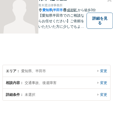
ートいたします！【ネット予
青木透法律事務所
約可】【駐車場あり】【見積
愛知県
半田市
成岩駅
から徒歩3分
|
無料】
【愛知県半田市でのご相談な
詳細を見
らお任せください】ご依頼を
る
いただいた方に少しでもよい
結果をもたらせるよう努力し
ていきたいと考えています。
エリア
愛知県、半田市
変更
相談内容
交通事故、後遺障害
変更
詳細条件
未選択
変更