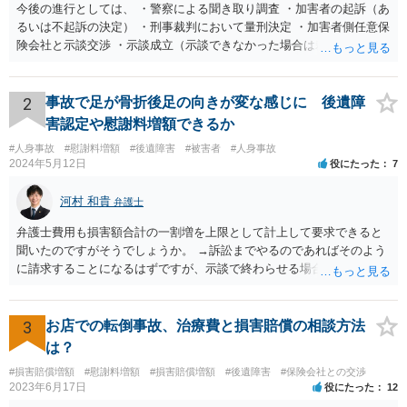
今後の進行としては、 ・警察による聞き取り調査 ・加害者の起訴（あ
るいは不起訴の決定） ・刑事裁判において量刑決定 ・加害者側任意保
険会社と示談交渉 ・示談成立（示談できなかった場合は裁判） となり
ます。なお、警察では、お母様の生前のご様子やご遺族の被害感情、
加害者に対する処罰感情など尋ねられるはずですので、率直にお答え
になるとよいと思います。
2
事故で足が骨折後足の向きが変な感じに 後遺障
害認定や慰謝料増額できるか
#人身事故
#慰謝料増額
#後遺障害
#被害者
#人身事故
2024年5月12日
役にたった
7
河村 和貴
弁護士
弁護士費用も損害額合計の一割増を上限として計上して要求できると
聞いたのですがそうでしょうか。 →訴訟までやるのであればそのよう
に請求することになるはずですが、示談で終わらせる場合には、そこ
は譲歩させられることが多いように思います。 LAC基準の弁護士さん
ならほとんど充足できるか多くが返ってくるイメージなので頼むのも
いいかなと思うのですが。 →LAC基準でもそうかもしれませんし、交
3
お店での転倒事故、治療費と損害賠償の相談方法
通事故事案ではより定額の費用としている法律事務所も多いように思
は？
います。費用面も含めて、弁護士さんを検討してみるとよいかもしれ
#損害賠償増額
#慰謝料増額
#損害賠償増額
#後遺障害
#保険会社との交渉
ませんね。 かなり具体的な話も多くなっているので、法律事務所に問
2023年6月17日
役にたった
12
い合わせてみるとよいと思います。