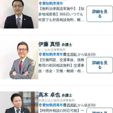
愛知県
常滑市
|
【無料法律面談実施中】【知
詳細を見
多地域密着】365日いつでも
る
何度でも対面相談無料。離
婚・相続・交通事故・借金問
題等、お気軽にご相談くださ
い。
伊藤 真悟
弁護士
とこなめ法律事務所
愛知県
常滑市
常滑駅
から徒歩2分
|
【労働問題、交通事故、債務
詳細を見
整理の初回相談無料】交通事
る
故・借金・労働・離婚・相続
問題が得意です。愛知県常滑
市、東海市、知多市、半田
市、大府市、武豊町、阿久比
町、東浦町、美浜町、南知多
髙木 卓也
弁護士
町などでお困りの方がいまし
弁護士法人坂田法律事務所
たらすぐにご相談ください。
愛知県
西尾市
西尾駅
から徒歩3分
|
【時間外相談の対応可能】一