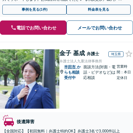
害者請求／後遺障害等級】
事例を見る(1件)
料金表を見る
電話でお問い合わせ
メールでお問い合わせ
金子 基成
弁護士
埼玉県
弁護士法人九重法律事務所
営業時
半田市
か
面談方法(対面・電
らも相談
話・ビデオなど)は
間：本日
受付中
応相談
定休日
後遺障害
【全国対応】【初回無料｜弁護士特約OK】弁護士3名で3,000件以上