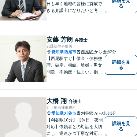
詳細を見
日も早く地域の皆様に貢献で
る
きる弁護士になりたいと考え
ておりますので宜しくお願い
いたします。【名鉄西尾駅か
ら徒歩3分】お気軽にご相談く
ださい
安藤 芳朗
弁護士
安藤法律事務所
愛知県
西尾市
西尾駅
から徒歩2分
|
【西尾駅すぐ】借金・債務整
詳細を見
理、破産、相続、離婚・男女
る
問題、不動産・住まい、損害
賠償など、様々な問題に対応
します。地域に根差した法律
事務所。【個室対応】
大橋 翔
弁護士
井上剛法律事務所
愛知県
刈谷市
刈谷駅
から徒歩3分
|
【刈谷駅10分】【休日・夜間
詳細を見
対応】依頼者との対話を大切
る
にし、迅速かつ丁寧な対応を