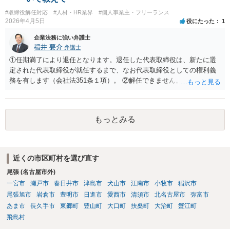
ンをご希望であれば、掲示板上で漠然と質問されるよりも、 実際に訴
#取締役解任対応
#人材・HR業界
#個人事業主・フリーランス
訟に関する資料や経緯を踏まえて、直接弁護士事務所にてご相談され
2026年4月5日
役にたった
1
る方が良いかと思います。
企業法務に強い弁護士
稲井 要介
弁護士
①任期満了により退任となります。退任した代表取締役は、新たに選
定された代表取締役が就任するまで、なお代表取締役としての権利義
務を有します（会社法351条１項）。 ②解任できません。 ③金融機関
や取引先より、後任の代表取締役はいつ選任されるか、と指摘される
可能性があります。また、権利義務代表取締役であっても、第三者か
ら損害賠償請求を受けるリスクがあります（会社法429条１項）。
もっとみる
近くの市区町村を選び直す
尾張 (名古屋市外)
一宮市
瀬戸市
春日井市
津島市
犬山市
江南市
小牧市
稲沢市
尾張旭市
岩倉市
豊明市
日進市
愛西市
清須市
北名古屋市
弥富市
あま市
長久手市
東郷町
豊山町
大口町
扶桑町
大治町
蟹江町
飛島村