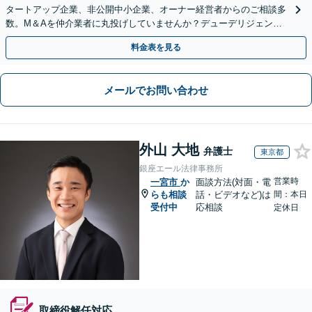
タートアップ企業、非公開中小企業、オーナー経営者からのご相談多
数。M＆Aを仲介業者に丸投げしていませんか？デューデリジェンス
や契約書作成・交渉はお任せください【初回無料】
料金表を見る
メールでお問い合わせ
外山 大地
弁護士
東京都
銀座エール法律事務所
営業時
一宮市
か
面談方法(対面・電
らも相談
話・ビデオなど)は
間：本日
受付中
応相談
定休日
取締役解任対応