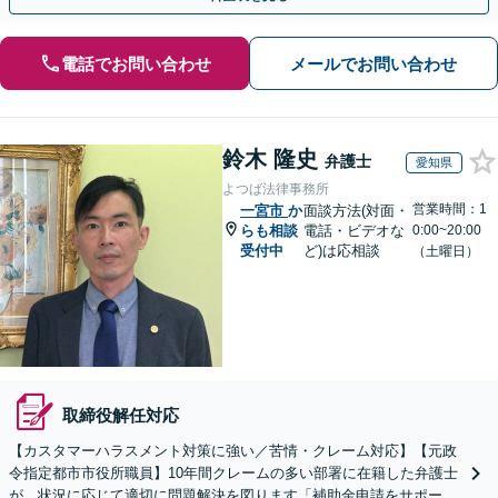
電話でお問い合わせ
メールでお問い合わせ
鈴木 隆史
弁護士
愛知県
よつば法律事務所
営業時間：1
一宮市
か
面談方法(対面・
らも相談
電話・ビデオな
0:00~20:00
受付中
ど)は応相談
（土曜日）
取締役解任対応
【カスタマーハラスメント対策に強い／苦情・クレーム対応】【元政
令指定都市市役所職員】10年間クレームの多い部署に在籍した弁護士
が、状況に応じて適切に問題解決を図ります「補助金申請をサポー