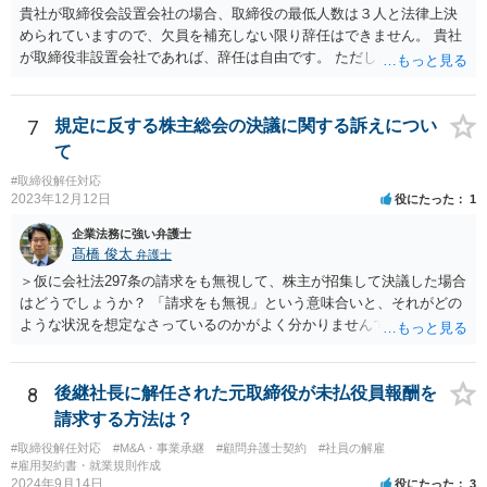
貴社が取締役会設置会社の場合、取締役の最低人数は３人と法律上決
められていますので、欠員を補充しない限り辞任はできません。 貴社
が取締役非設置会社であれば、辞任は自由です。 ただし、会社にとっ
て「不利な時期」に辞任した場合であって、辞任により会社に損害が
生じた場合、会社に対して損害賠償をする必要があります。 一度、今
後の対応等について、弁護士にご相談されることをお勧めします。
7
規定に反する株主総会の決議に関する訴えについ
て
#取締役解任対応
2023年12月12日
役にたった
1
企業法務に強い弁護士
髙橋 俊太
弁護士
＞仮に会社法297条の請求をも無視して、株主が招集して決議した場合
はどうでしょうか？ 「請求をも無視」という意味合いと、それがどの
ような状況を想定なさっているのかがよく分かりませんでしたが、株
主総会決議取消訴訟の対象あるいは株主総会決議不存在確認訴訟の対
象になるのではないかと思われます。
8
後継社長に解任された元取締役が未払役員報酬を
請求する方法は？
#取締役解任対応
#M&A・事業承継
#顧問弁護士契約
#社員の解雇
#雇用契約書・就業規則作成
2024年9月14日
役にたった
3