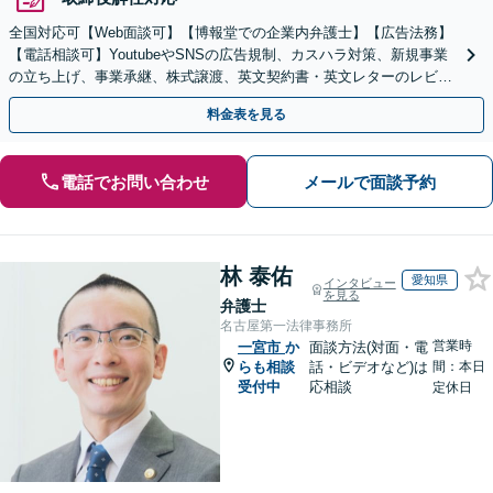
全国対応可【Web面談可】【博報堂での企業内弁護士】【広告法務】
【電話相談可】YoutubeやSNSの広告規制、カスハラ対策、新規事業
の立ち上げ、事業承継、株式譲渡、英文契約書・英文レターのレビュ
ー・ドラフトなどに対応。
料金表を見る
電話でお問い合わせ
メールで面談予約
林 泰佑
愛知県
インタビュー
を見る
弁護士
名古屋第一法律事務所
営業時
一宮市
か
面談方法(対面・電
らも相談
話・ビデオなど)は
間：本日
受付中
応相談
定休日