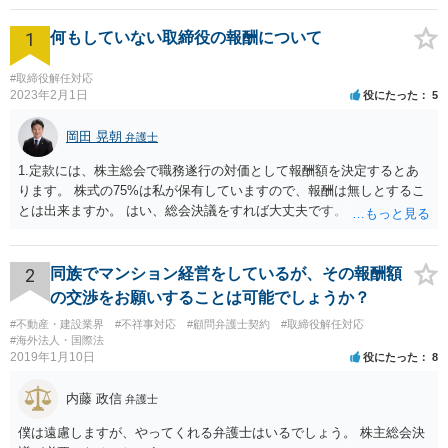
1
何もしていない取締役の報酬について
#取締役解任対応
2023年2月1日
役にたった
5
岡田 晃朝
弁護士
1.定款には、株主総会で職務遂行の対価として報酬額を決定するとあ
ります。 株式の75%は私が保有していますので、報酬は無しとするこ
とは出来ますか。 はい、総会決議をすれば大丈夫です。 一応、就任時
に報酬を払う約束がある場合、出来る限り決議するように会社が動く
必要がありますが、本件では、そういう約束も無いようですし、大丈
夫でしょう。 2.定款には、任期も総会で決めるとありますので、短縮
2
同族でマンション経営をしているが、その報酬額
して、取締役を任期満了で辞めてもらっても良いでしょうか？ 途中で
の交渉をお願いすることは可能でしょうか？
の退職は正当事由が必要です。 解任は自由に可能ですが、正当事由が
#不動産・建設業界
#不祥事対応
#顧問弁護士契約
#取締役解任対応
無ければ、損害賠償の対象になります。 もっとも、元より無報酬な
#海外法人・国際法
ら、損害が無いようには思いますが、その点、何か言ってくるかもし
2019年1月10日
役にたった
8
れませんね。
内藤 政信
弁護士
僕は遠慮しますが、やってくれる弁護士はいるでしょう。 株主総会決