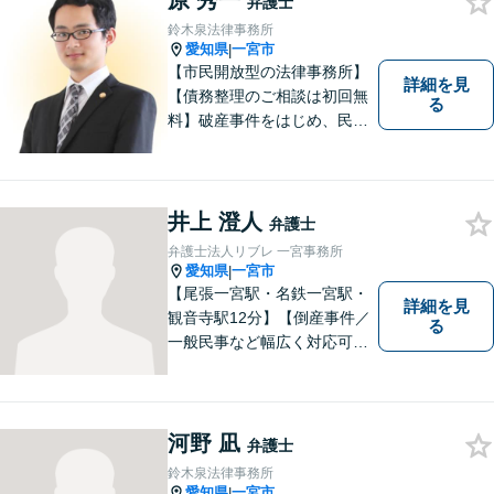
原 秀一
弁護士
鈴木泉法律事務所
愛知県
一宮市
|
【市民開放型の法律事務所】
詳細を見
【債務整理のご相談は初回無
る
料】破産事件をはじめ、民事
事件、刑事事件など幅広く対
応しています。「こんなこと
相談してもいいのか分からな
い」という方も、まずはお気
井上 澄人
弁護士
軽にご相談ください。
弁護士法人リブレ 一宮事務所
愛知県
一宮市
|
【尾張一宮駅・名鉄一宮駅・
詳細を見
観音寺駅12分】【倒産事件／
る
一般民事など幅広く対応可
能！】一つ一つの事件に丁寧
に取り組み、依頼者の皆様の
ご納得が得られるような事件
解決を目指します！【弁護歴1
河野 凪
弁護士
0年以上！】
鈴木泉法律事務所
愛知県
一宮市
|