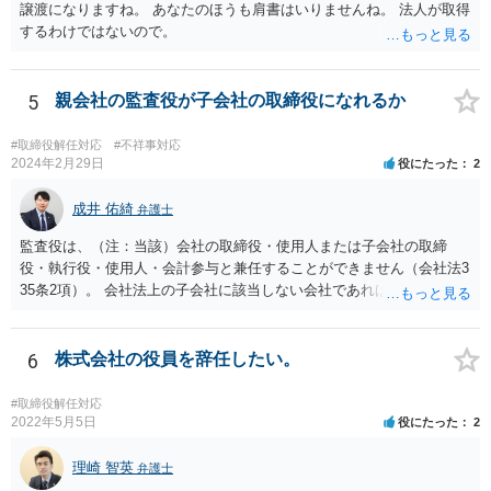
譲渡になりますね。 あなたのほうも肩書はいりませんね。 法人が取得
するわけではないので。
5
親会社の監査役が子会社の取締役になれるか
#取締役解任対応
#不祥事対応
2024年2月29日
役にたった
2
成井 佑綺
弁護士
監査役は、（注：当該）会社の取締役・使用人または子会社の取締
役・執行役・使用人・会計参与と兼任することができません（会社法3
35条2項）。 会社法上の子会社に該当しない会社であれば上記の兼任
規制は及びません。 なお、この兼任規制に反して監査役が取締役を兼
任していた場合には、基本はその選任自体は有効となり、監査も有効
となりますが、当該監査役が損害賠償責任を負う可能性があります。
6
株式会社の役員を辞任したい。
もっとも、親会社が親会社の監査役を子会社の取締役に選任した場合
には、監査が無効になる可能性があります。 いずれにせよ兼任規制に
#取締役解任対応
反する兼任の場合には、監査役の辞任等を検討する対応がベターに思
2022年5月5日
役にたった
2
われます。
理崎 智英
弁護士