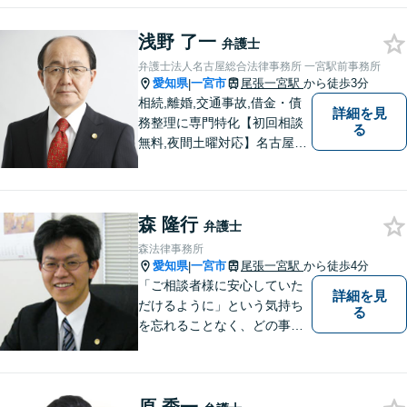
務所にお任せください。弁護
士、税理士、司法書士がチー
浅野 了一
ムを組んで最善の解決策をご
弁護士
提案いたします。
弁護士法人名古屋総合法律事務所 一宮駅前事務所
愛知県
一宮市
尾張一宮駅
から徒歩3分
|
相続,離婚,交通事故,借金・債
詳細を見
務整理に専門特化【初回相談
る
無料,夜間土曜対応】名古屋市
丸の内事務所・金山駅前事務
所・一宮駅前事務所・岡崎事
務所でスピード対応。真摯に
森 隆行
努力します。
弁護士
森法律事務所
愛知県
一宮市
尾張一宮駅
から徒歩4分
|
「ご相談者様に安心していた
詳細を見
だけるように」という気持ち
る
を忘れることなく、どの事件
にも誠実に向き合っていきま
す