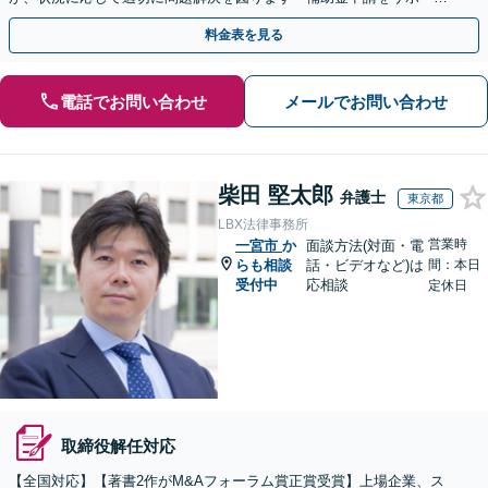
ト」【出張相談・WEB面談対応】
料金表を見る
電話でお問い合わせ
メールでお問い合わせ
柴田 堅太郎
弁護士
東京都
LBX法律事務所
営業時
一宮市
か
面談方法(対面・電
らも相談
話・ビデオなど)は
間：本日
受付中
応相談
定休日
取締役解任対応
【全国対応】【著書2作がM&Aフォーラム賞正賞受賞】上場企業、ス