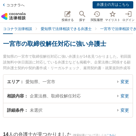
弁護士の方はこちら
ココナラへ
投稿する
探す
閲覧履歴
マイリスト
ログイン
ココナラ法律相談
愛知県で法律相談できる弁護士
一宮市で法律相談で
一宮市の取締役解任対応に強い弁護士
愛知県の一宮市で取締役解任対応に強い弁護士が14名見つかりました。初回面
談無料や休日面談に対応している弁護士なども掲載中。企業法務に関係する顧
問弁護士契約や契約書作成・リーガルチェック、雇用契約書・就業規則作成等
の細かな分野での絞り込み検索もでき便利です。特に弁護士法人アストラルの
篠塚 渉弁護士やえんや法律事務所の塩谷 淳夫弁護士、はなみずき法律事務所の
エリア
愛知県、一宮市
変更
井上 卓也弁護士のプロフィール情報や弁護士費用、強みなどが注目されていま
す。『一宮市で土日や夜間に発生した取締役解任対応のトラブルを今すぐに弁
相談内容
企業法務、取締役解任対応
変更
護士に相談したい』『取締役解任対応のトラブル解決の実績豊富な近くの弁護
士を検索したい』『初回相談無料で取締役解任対応を法律相談できる一宮市内
の弁護士に相談予約したい』などでお困りの相談者さんにおすすめです。
詳細条件
未選択
変更
14
人の弁護士が見つかりました
(検索結果について詳しくは
こちら
)