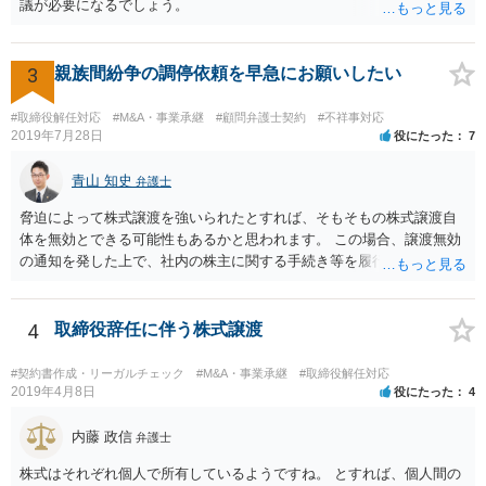
議が必要になるでしょう。
3
親族間紛争の調停依頼を早急にお願いしたい
#取締役解任対応
#M&A・事業承継
#顧問弁護士契約
#不祥事対応
2019年7月28日
役にたった
7
青山 知史
弁護士
脅迫によって株式譲渡を強いられたとすれば、そもそもの株式譲渡自
体を無効とできる可能性もあるかと思われます。 この場合、譲渡無効
の通知を発した上で、社内の株主に関する手続き等を履行していく必
要がありますが、相手方も強硬な姿勢のようであり、場合によっては
株主権確認訴訟等に発展する可能性はあるかと思われます。 いずれに
しても、譲渡時の状況やその裏付けとなる証拠の有無、また、当該会
4
取締役辞任に伴う株式譲渡
社の定款等によって、採れる手段も変わってこようかと思われますの
で、早い段階で、 関連資料をお持ちの上、弁護士にご相談をされたほ
#契約書作成・リーガルチェック
#M&A・事業承継
#取締役解任対応
うが良いかと思慮いたします。
2019年4月8日
役にたった
4
内藤 政信
弁護士
株式はそれぞれ個人で所有しているようですね。 とすれば、個人間の