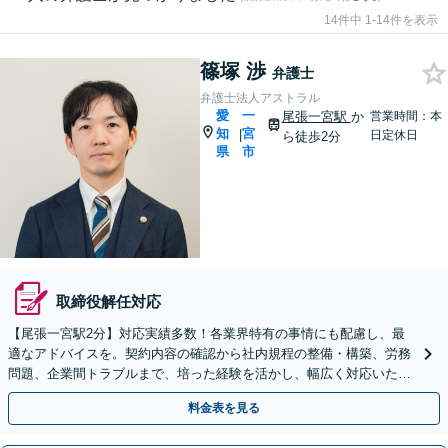
14件中 1-14件を表示
篠塚 渉
弁護士
弁護士法人アストラル
愛
一
尾張一宮駅
か
営業時間：本
知
宮
|
日定休日
ら徒歩2分
県
市
取締役解任対応
【尾張一宮駅2分】対応実績多数！各業界特有の事情にも配慮し、最
適なアドバイスを。契約内容の確認から社内規程の整備・構築、労務
問題、企業間トラブルまで、培った経験を活かし、幅広く対応いたし
ます【オンライン面談OK（顧問締結後）】
料金表を見る