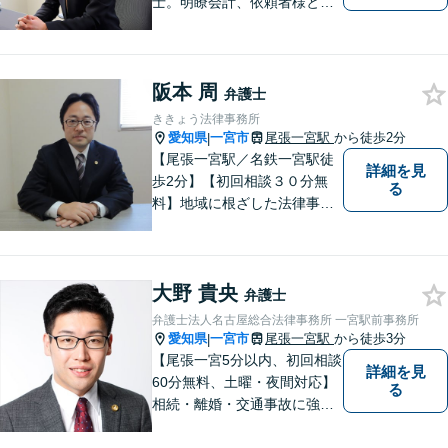
士。明瞭会計、依頼者様との
緊密なコミュニケーションを
お約束します。離婚、交通事
故、借金など、あらゆるご相
阪本 周
談で多くの実績がございま
弁護士
す。
ききょう法律事務所
愛知県
一宮市
尾張一宮駅
から徒歩2分
|
【尾張一宮駅／名鉄一宮駅徒
詳細を見
歩2分】【初回相談３０分無
る
料】地域に根ざした法律事務
所で、町の皆様の平穏な生活
へと寄与します。法律問題は
お一人で抱えることなく、当
大野 貴央
事務所にご相談ください。お
弁護士
一人お一人の状況を深く理解
弁護士法人名古屋総合法律事務所 一宮駅前事務所
し、解決方法をご提案しま
愛知県
一宮市
尾張一宮駅
から徒歩3分
|
す。
【尾張一宮5分以内、初回相談
詳細を見
60分無料、土曜・夜間対応】
る
相続・離婚・交通事故に強い
弁護士なら名古屋総合法律事