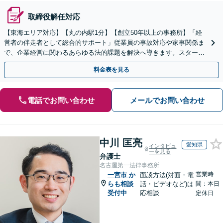
取締役解任対応
【東海エリア対応】【丸の内駅1分】【創立50年以上の事務所】「経
営者の伴走者として総合的サポート」従業員の事故対応や家事関係ま
で、企業経営に関わるあらゆる法的課題を解決へ導きます。スタート
アップから中小企業まで幅広く対応【休日・夜間相談可】
料金表を見る
電話でお問い合わせ
メールでお問い合わせ
中川 匡亮
愛知県
インタビュ
ーを見る
弁護士
名古屋第一法律事務所
営業時
一宮市
か
面談方法(対面・電
らも相談
話・ビデオなど)は
間：本日
受付中
応相談
定休日