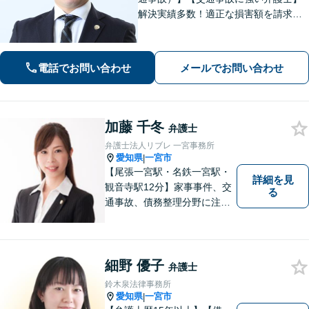
解決実績多数！適正な損害額を請求
し、安心して治療が続けられるような
サポート弁護を行っています。どんな
方でもまずは無料相談を！【男女1名ず
電話でお問い合わせ
メールでお問い合わせ
つ弁護士在籍】
加藤 千冬
弁護士
弁護士法人リブレ 一宮事務所
愛知県
一宮市
|
【尾張一宮駅・名鉄一宮駅・
詳細を見
観音寺駅12分】家事事件、交
る
通事故、債務整理分野に注力
しています。困っている人の
手助けをしたいという思いか
ら弁護士を志しました。お困
りの際は、ぜひお気軽にご相
細野 優子
弁護士
談ください。頼れるパートナ
鈴木泉法律事務所
ーとして尽力します！
愛知県
一宮市
|