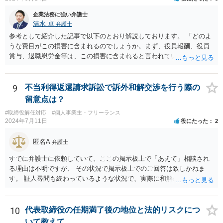
企業法務に強い弁護士
清水 卓
弁護士
参考として紹介した記事で以下のとおり解説しております。 「どのよ
うな費目がこの損害に含まれるのでしょうか。まず、役員報酬、役員
賞与、退職慰労金等は、この損害に含まれると言われています。また
手当等異なる名称が使用されていても、実質はこれらと同じような性
質の金員と判断されれば、損害に含まれる可能性があります。 慰謝料
や弁護士費用については、これらの損害に含まれないと述べる裁判例
9
不当利得返還請求訴訟で訴外和解交渉を行う際の
もありますが、含まれるとする見解もあり、争いがあるところです
留意点は？
（なお、含まれないとしても、民法の不法行為などの別の法律構成で
#取締役解任対応
#個人事業主・フリーランス
賠償請求される可能性もあります）。」 → このように、法律構成の工
2024年7月11日
役にたった
2
夫等次第では、慰謝料請求の余地もあるのですが、あなたのケースで
は、不法行為構成で請求しようとすると、３年の消滅時効の壁に阻ま
匿名A
弁護士
れるリスクがあるため、慰謝料請求までは難しいかもしれません。
損害のメイン部分は役員報酬の部分かと思われます。会社法第３３９
すでに弁護士に依頼していて、ここの掲示板上で「あえて」相談され
条２項の損害賠償責任の法的性質について、法律により設けられた特
る理由は不明ですが、 その状況で掲示板上でのご回答は致しかねま
別の責任（法定責任）と解する立場であっても、時効期間の観点から
す。 証人尋問も終わっているような状況で、実際に和解のお話も進ん
は、早めに請求行動を試みる等の対策を講じておくべきかと思いま
でいる様子であるところ、 そのような経緯、相手方にそのようにお伝
す。 この掲示板での私からの回答はこれで終わりにさせていただぎ
えになられたい理由、原告側の温度感、裁判の流れ、判決となったと
す。より詳しくは、証拠を持参の上、法律事務所に赴いて弁護士に直
きの見通しなどの事情を排除して、和解に関する要求の妥当性を部分
10
代表取締役の任期満了後の地位と法的リスクにつ
接相談•依頼してみることをご検討下さい。
的にのみ責任を持って判断することはできません。 セカンドオピニオ
いて教えて