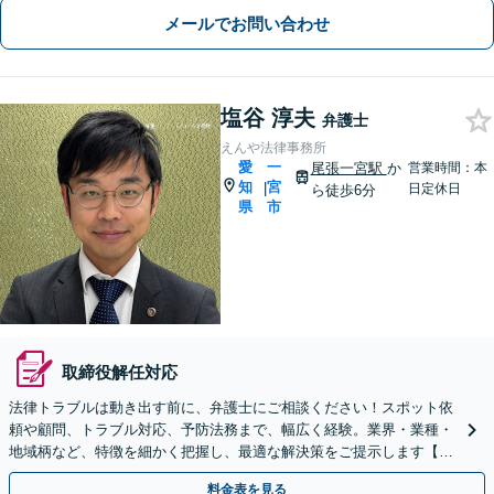
メールでお問い合わせ
塩谷 淳夫
弁護士
えんや法律事務所
愛
一
尾張一宮駅
か
営業時間：本
知
宮
|
日定休日
ら徒歩6分
県
市
取締役解任対応
法律トラブルは動き出す前に、弁護士にご相談ください！スポット依
頼や顧問、トラブル対応、予防法務まで、幅広く経験。​​業界・業種・
地域柄など、特徴を細かく把握し、最適な解決策をご提示します【尾
張一宮駅6分】
料金表を見る