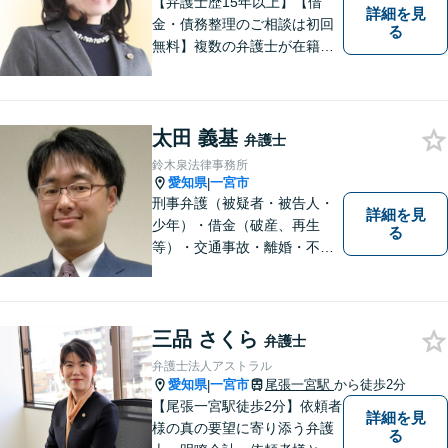
【弁護士歴15年以上】【借
詳細を見
金・債務整理のご相談は初回
る
無料】複数の弁護士が在籍し
様々な相談に幅広く対応して
います。相談者さまのお話し
を丁寧にヒアリングし、寄り
添うことを大切にしておりま
太田 義基
弁護士
す。お気軽にご相談ください
鈴木泉法律事務所
【分割払い可】【完全個室】
愛知県
一宮市
|
刑事弁護（被疑者・被告人・
詳細を見
少年）・借金（破産、再生
る
等）・交通事故・離婚・不貞
慰謝料・不動産に関するトラ
ブル（明渡し、賃料未払い、
売買等）・親族関係を巡るト
ラブル（相続、遺言等）・犯
三品 さくら
弁護士
罪被害者対応を主に取り扱っ
弁護士法人アストラル
ております
愛知県
一宮市
尾張一宮駅
から徒歩2分
|
【尾張一宮駅徒歩2分】依頼者
詳細を見
様の真の要望に寄り添う弁護
る