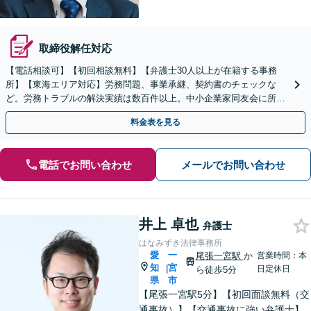
取締役解任対応
【電話相談可】【初回相談無料】【弁護士30人以上が在籍する事務
所】【東海エリア対応】労務問題、事業承継、契約書のチェックな
ど。労務トラブルの解決実績は数百件以上。中小企業家同友会に所属
しセミナー講師なども担当【初回相談無料】
料金表を見る
電話でお問い合わせ
メールでお問い合わせ
井上 卓也
弁護士
はなみずき法律事務所
愛
一
尾張一宮駅
か
営業時間：本
知
宮
|
日定休日
ら徒歩5分
県
市
【尾張一宮駅5分】【初回面談無料（交
通事故）】【交通事故に強い弁護士】