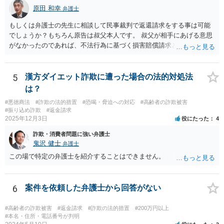
原田 和幸
らにつけ込むものであるから、被害者が加害者の思惑どおりに落ち度
弁護士
等を示したからといって、これをもって被害者の過失と評価し、被害
もしくは弁護士の先生に相談して民事裁判で返還請求をする事は可能
者の加害者に対する損害賠償から被害者の落ち度等相当分を減額する
でしょうか？もちろん原告は叔父本人です。 叔父が相手にあげる意思
ことにすれば必ず不法行為の成果をその分確保することができること
がなかったのであれば、不法行為に基づく損害賠償請求とか不当利得
になるが、そのような事態を容認することは、結果として、不法行為
返還請求は考えられると思います。
のやり得を保証するに等しく、故意の不法行為を助長、支援、奨励す
るにも似て、明らかに正義と法の精神に反するからである。したがっ
5
漢方ダイエット詐欺に遭った場合の法的対処法
て、故意の不法行為の場合、特段の事情がない限り、被害者の落ち度
は？
等を過失と評価して損害額の減額事由とすることは許されない。」と
判示した。 （２）東京高等裁判所平成３０年５月２３日裁判例 裁判所
#悪徳商法
#詐欺の法的措置
#恐喝・脅迫への対応
#高齢者の詐欺被害
は、「故意ある不法行為（詐欺行為）に対する過失相殺の適用」につ
#振り込め詐欺
#返金請求
2025年12月3日
いて「本件のような故意による不法行為であって犯罪成立可能性すら
役にたった
4
あるものによる被害について、過失相殺をすることは、極力避けるべ
詐欺・消費者問題に強い弁護士
きである。・・・過失相殺は、当事者間の公平を図るため、損害賠償
鬼沢 健士
弁護士
の額を定めるに当たって、被害者の過失を考慮する制度であるとこ
この場で特定の弁護士を紹介することはできません。
ろ、第１審被告らの不法行為は、故意による違法な詐欺行為であっ
て、このような場合に、被害者である第１審原告らの損害額を減額す
ることは、加害者である第１審被告らに対し、故意に違法な手段で取
6
案件を依頼した弁護士から回答がない
得した利得を許容する結果になって相当でない。」と判示した。。 投
資詐欺（ポンジスキーム）等の事例においては、相手方が故意に騙し
#高齢者の詐欺被害
#返金請求
#詐欺の法的措置
#200万円以上
た事案であれば、過失相殺の主張は封じられることになります。
#本名・住所・電話番号が判明