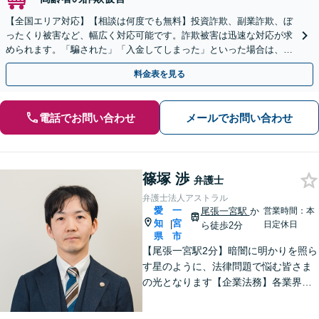
【全国エリア対応】【相談は何度でも無料】投資詐欺、副業詐欺、ぼ
ったくり被害など、幅広く対応可能です。詐欺被害は迅速な対応が求
められます。「騙された」「入金してしまった」といった場合は、お
早めにご相談ください。【電話・メール・WEB相談可】
料金表を見る
電話でお問い合わせ
メールでお問い合わせ
篠塚 渉
弁護士
弁護士法人アストラル
愛
一
尾張一宮駅
か
営業時間：本
知
宮
|
日定休日
ら徒歩2分
県
市
【尾張一宮駅2分】暗闇に明かりを照ら
す星のように、法律問題で悩む皆さま
の光となります【企業法務】各業界特
有の事情にも配慮し、最適なアドバイ
スを【離婚問題】女性弁護士在籍／証