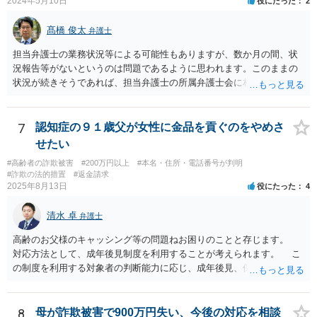
2024年5月10日
役にたった
2
髙橋 俊太
弁護士
担当弁護士の業務状況等による可能性もありますが、数か月の間、状
況報告等がないというのは問題であるように思われます。このままの
状況が続きそうであれば、担当弁護士の所属弁護士会に相談してみる
ことを検討してもよいかもしれません。
7
認知症の９１歳父が女性に金品を貢ぐのをやめさ
せたい
#高齢者の詐欺被害
#200万円以上
#本名・住所・電話番号が判明
#詐欺の法的措置
#返金請求
2025年8月13日
役にたった
4
清水 卓
弁護士
高齢のお父様のキャッシング等の問題ねお困りのことと存じます。
対応方法として、成年後見制度を利用することが考えられます。 こ
の制度を利用する対象者の判断能力に応じ、成年後見、保佐、補助と
いう類型があり、認知症初期段階の方でも利用できる可能性がありま
す。なお、いずれも、家庭裁判所に申立てをする必要があります。
成年後見の場合、本人自ら借金やキャッシングはできません。保佐の
8
母が詐欺被害で900万円失い、今後の対応を相談