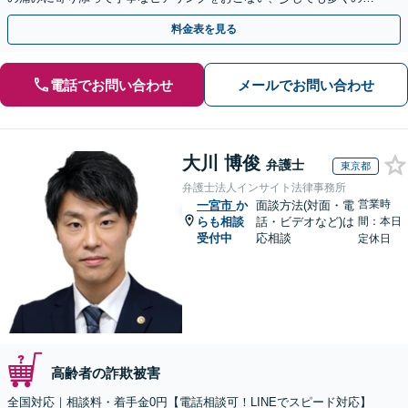
金が得られるよう尽力します！
料金表を見る
電話でお問い合わせ
メールでお問い合わせ
大川 博俊
弁護士
東京都
弁護士法人インサイト法律事務所
営業時
一宮市
か
面談方法(対面・電
らも相談
話・ビデオなど)は
間：本日
受付中
応相談
定休日
高齢者の詐欺被害
全国対応｜相談料・着手金0円【電話相談可！LINEでスピード対応】