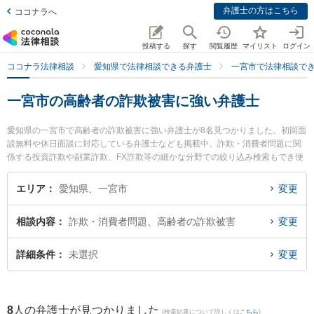
弁護士の方はこちら
ココナラへ
投稿する
探す
閲覧履歴
マイリスト
ログイン
ココナラ法律相談
愛知県で法律相談できる弁護士
一宮市で法律相談で
一宮市の高齢者の詐欺被害に強い弁護士
愛知県の一宮市で高齢者の詐欺被害に強い弁護士が8名見つかりました。初回面
談無料や休日面談に対応している弁護士なども掲載中。詐欺・消費者問題に関
係する投資詐欺や副業詐欺、FX詐欺等の細かな分野での絞り込み検索もでき便
利です。特に弁護士法人アストラルの篠塚 渉弁護士や鈴木泉法律事務所の細野
優子弁護士、森法律事務所の森 隆行弁護士のプロフィール情報や弁護士費用、
エリア
愛知県、一宮市
変更
強みなどが注目されています。『一宮市で土日や夜間に発生した高齢者の詐欺
被害のトラブルを今すぐに弁護士に相談したい』『高齢者の詐欺被害のトラブ
相談内容
詐欺・消費者問題、高齢者の詐欺被害
変更
ル解決の実績豊富な近くの弁護士を検索したい』『初回相談無料で高齢者の詐
欺被害を法律相談できる一宮市内の弁護士に相談予約したい』などでお困りの
相談者さんにおすすめです。
詳細条件
未選択
変更
8
人の弁護士が見つかりました
(検索結果について詳しくは
こちら
)