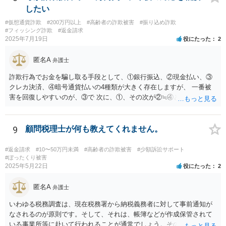
場合、本人のために選任される保佐人の同意なく、借金やキャッシン
したい
グはできず、同意なしにこれらを行った場合、保佐人は取り消すこと
#仮想通貨詐欺
#200万円以上
#高齢者の詐欺被害
#振り込め詐欺
ができます。補助の場合も借金やキャッシングを同意事項に設定で
#フィッシング詐欺
#返金請求
き、保佐の場合と同様の対応が可能です。 裁判所のサイトで制度案
2025年7月19日
役にたった
2
内がされていますので、紹介しておきます。 より詳しくは、お住ま
いの地域の弁護士会や法テラス等でご相談になられてみてください。
匿名A
弁護士
【参考】成年後見制度について（裁判所サイト） https://www.courts.g
o.jp/saiban/koukenp/koukenp1/index.html
詐欺行為でお金を騙し取る手段として、①銀行振込、②現金払い、③
クレカ決済、④暗号通貨払いの4種類が大きく存在しますが、 一番被
害を回復しやすいのが、③で 次に、①、その次が②≒④となります。
仮想通貨・暗号資産で騙し取られた金が回収できたという話は私は聞
いたことがないのが実情です。 現在、できる手段はすでに回答したこ
と以外にほぼないと思いますが、一度、弁護士会の消費者系に関する
9
顧問税理士が何も教えてくれません。
事案の取り扱いのある法律相談の予約を取られて一度相談を受けられ
てみてください。
#返金請求
#10〜50万円未満
#高齢者の詐欺被害
#少額訴訟サポート
#ぼったくり被害
2025年5月22日
役にたった
2
匿名A
弁護士
いわゆる税務調査は、現在税務署から納税義務者に対して事前通知が
なされるのが原則です。そして、それは、帳簿などが作成保管されて
いる事業所等に赴いて行われることが通常でしょう。その場合、当然