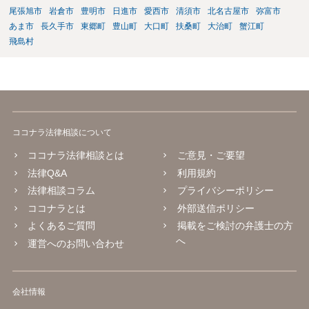
より、無効となります。
尾張旭市
岩倉市
豊明市
日進市
愛西市
清須市
北名古屋市
弥富市
あま市
長久手市
東郷町
豊山町
大口町
扶桑町
大治町
蟹江町
飛島村
ココナラ法律相談について
ココナラ法律相談とは
ご意見・ご要望
法律Q&A
利用規約
法律相談コラム
プライバシーポリシー
ココナラとは
外部送信ポリシー
よくあるご質問
掲載をご検討の弁護士の方
へ
運営へのお問い合わせ
会社情報