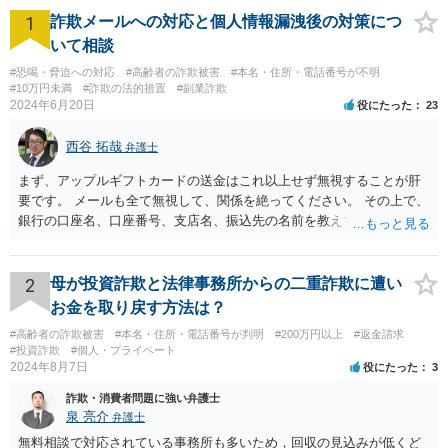
1
詐欺メールへの対応と個人情報漏洩後の対策につ
いて相談
#恐喝・脅迫への対応
#高齢者の詐欺被害
#本名・住所・電話番号が不明
#10万円未満
#詐欺の法的措置
#副業詐欺
2024年6月20日
役にたった
23
西谷 拓哉
弁護士
まず、アップルギフトカードの送金はこれ以上せず無視することが肝
要です。 メールも全て無視して、関係を絶ってください。 その上で、
銀行の口座名、口座番号、支店名、振込先の名前を教えてしまってい
る点について、 振込詐欺用の口座として今後利用される可能性が０で
はありません。 そのため、現時点でとくに、詳細不明の入金がないこ
となどが確認できるのであれば、念のため、相手に教えてしまった口
2
母が投資詐欺と法律事務所からの二重詐欺に遭い
座については、 銀行で口座の解約処理をすることをお勧め致します。
お金を取り戻す方法は？
#高齢者の詐欺被害
#本名・住所・電話番号が判明
#200万円以上
#返金請求
#投資詐欺
#個人・プライベート
2024年8月7日
役にたった
3
詐欺・消費者問題に強い弁護士
泉 亮介
弁護士
無料相談で対応されている事務所も多いため，回収の見込みが低くど