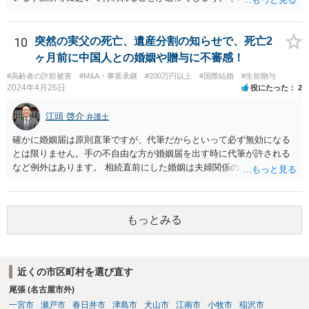
ながら納税者が知らないということはあり得ません。 そうではなく、
税務署からの行政指導の一環として調査・質問に応じて、何らかの対
応をしたのでしょうか。それであれば、場合によっては税理士限りで
10
突然の実父の死亡、遺産分割の知らせで、死亡2
の対応はありえるかもしれません。ただそうすると、もともとの申告
ヶ月前に中国人との婚姻や贈与に不審感！
の不備の是正ということになるので、報酬が発生するものかどうかと
#高齢者の詐欺被害
#M&A・事業承継
#200万円以上
#国際結婚
#生前贈与
いう問題はあるかも知れません。 あらためて、問い合わせをした方が
2024年4月26日
役にたった
2
よいかもしれません。
江頭 啓介
弁護士
確かに婚姻届は原則直筆ですが、代筆だからといって必ず無効になる
とは限りません。手の不自由な方が婚姻届を出す時に代筆が許される
など例外はあります。 相続直前にした婚姻は夫婦関係の形成を目的と
したものではないとして無効となる可能性はあります。 上記の意味が
わかりません、分かりやすく解説していただけませんでしょうか？ →
婚姻が成立するには二つの要素が必要と言われております。一つは届
もっとみる
出ですが、もう一つは双方の婚姻意思です。 婚姻意思は、夫婦として
相互に助け合いながら生活していく意思というとイメージしやすいか
と思います。 ここで、相続目的での婚姻をみてみます。これは夫婦と
して生活していくというよりは、一方が死亡した際に生じる相続のた
近くの市区町村を選び直す
めに配偶者という立場を得ることが主な目的となります。 したがっ
尾張 (名古屋市外)
て、形式的に届出がなされたとしても、双方は夫婦生活を営む意思が
ないので、婚姻意思はありません。 よって、婚姻は婚姻意思の欠如に
一宮市
瀬戸市
春日井市
津島市
犬山市
江南市
小牧市
稲沢市