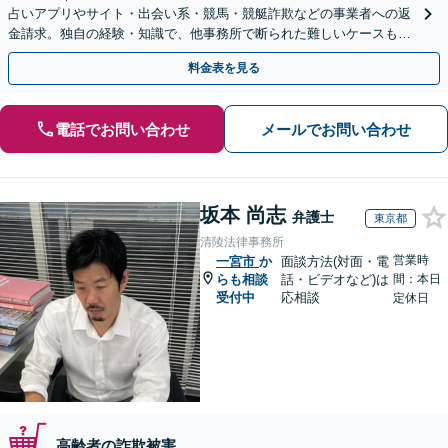
占いアプリやサイト・出会い系・競馬・競艇詐欺などの事業者への返
金請求。独自の経験・知識で、他事務所で断られた難しいケースも解
決に導いた実績あり。まずはお気軽にご相談ください
料金表を見る
電話でお問い合わせ
メールでお問い合わせ
坂本 尚志
弁護士
東京都
清陵法律事務所
営業時
一宮市
か
面談方法(対面・電
らも相談
話・ビデオなど)は
間：本日
受付中
応相談
定休日
高齢者の詐欺被害