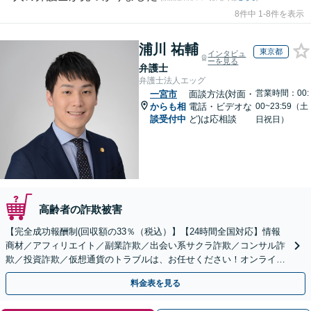
8件中 1-8件を表示
浦川 祐輔
東京都
インタビュ
ーを見る
弁護士
弁護士法人エッグ
営業時間：00:
一宮市
面談方法(対面・
からも相
電話・ビデオな
00~23:59（土
談受付中
ど)は応相談
日祝日）
高齢者の詐欺被害
【完全成功報酬制(回収額の33％（税込）】【24時間全国対応】情報
商材／アフィリエイト／副業詐欺／出会い系サクラ詐欺／コンサル詐
欺／投資詐欺／仮想通貨のトラブルは、お任せください！オンライン
のみで解決も可能！
料金表を見る