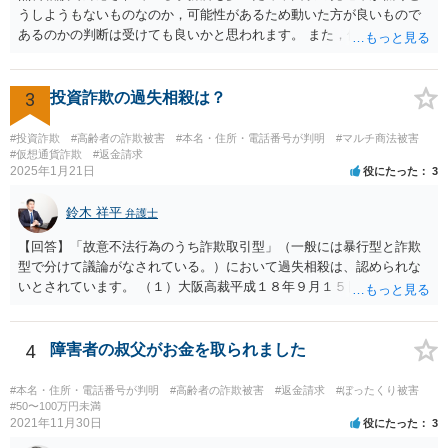
うしようもないものなのか，可能性があるため動いた方が良いもので
あるのかの判断は受けても良いかと思われます。 また，依頼された弁
護士に懲戒処分が出ているようであるならば，着手金等については返
金がされる可能性もあるかと思われます。
3
投資詐欺の過失相殺は？
#投資詐欺
#高齢者の詐欺被害
#本名・住所・電話番号が判明
#マルチ商法被害
#仮想通貨詐欺
#返金請求
2025年1月21日
役にたった
3
鈴木 祥平
弁護士
【回答】「故意不法行為のうち詐欺取引型」（一般には暴行型と詐欺
型で分けて議論がなされている。）において過失相殺は、認められな
いとされています。 （１）大阪高裁平成１８年９月１５日裁判例 裁判
所は、「故意ある不法行為に対する過失相殺の適否」について「過失
相殺は、本来文字通り過失のある当事者同士の損害の公平な分担調整
のための法制度であり、元来故意の不法行為の場合にはなじまないも
4
障害者の叔父がお金を取られました
のというべきである。なぜなら、故意の不法行為は、加害者が悪意を
もって一方的に被害者に対して仕掛けるものであり、根本的に被害者
#本名・住所・電話番号が判明
#高齢者の詐欺被害
#返金請求
#ぼったくり被害
に生じた痛みをともに分け合うための基盤を欠く上、取引的不法行為
#50〜100万円未満
2021年11月30日
役にたった
3
における加害者の故意は、通常、被害者の落ち度或いは弱み、不意、
不用意、不注意、未熟、無能、無知、愚昧等に対して向けられ、それ