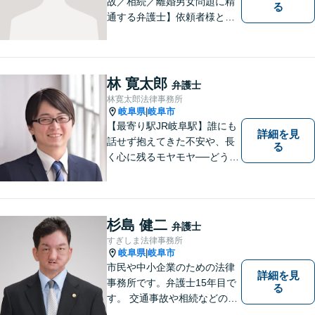
故／相続／離婚男女問題に精
る
通する弁護士】依頼者様との
コミュニケーションを大切に
し、本質的な解決を目指しま
す。堅苦しくない雰囲気で、
分かりやすい説明を心がけま
林 寛太郎
弁護士
す。お気軽にご相談くださ
林寛太郎法律事務所
い！
岐阜県
岐阜市
|
【最寄り駅JR岐阜駅】誰にも
詳細を見
話せず抱えてきた不安や、長
る
く心に残るモヤモヤ──どうぞ
安心してお聞かせください。
あなたの想いに丁寧に寄り添
いながら、これからの一歩を
一緒に見つけていきます。
杉島 健二
弁護士
【丁寧なヒアリング】【地域
すぎしま法律事務所
密着型の法律事務所】
岐阜県
岐阜市
|
市民や中小企業のための法律
詳細を見
事務所です。弁護士15年目で
る
す。 交通事故や相続などの相
談料は、初回無料です。 交通