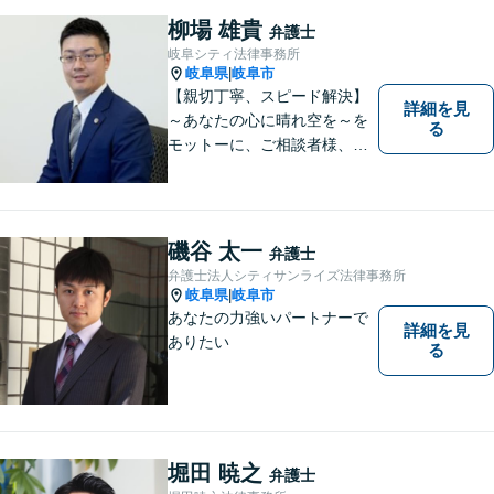
柳場 雄貴
弁護士
岐阜シティ法律事務所
岐阜県
岐阜市
|
【親切丁寧、スピード解決】
詳細を見
～あなたの心に晴れ空を～を
る
モットーに、ご相談者様、依
頼者様の良きリーガルパート
ナーになれるよう責任を持っ
てサポートさせて頂きます。
お気軽にご相談下さい。
磯谷 太一
弁護士
弁護士法人シティサンライズ法律事務所
岐阜県
岐阜市
|
あなたの力強いパートナーで
詳細を見
ありたい
る
堀田 暁之
弁護士