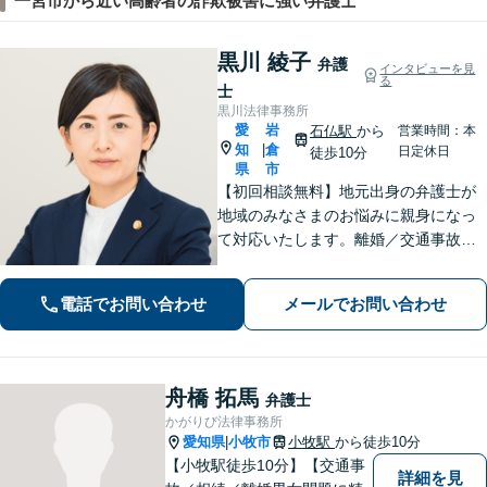
一宮市から近い高齢者の詐欺被害に強い弁護士
黒川 綾子
弁護
インタビューを見
る
士
黒川法律事務所
愛
岩
石仏駅
から
営業時間：本
知
倉
|
日定休日
徒歩10分
県
市
【初回相談無料】地元出身の弁護士が
地域のみなさまのお悩みに親身になっ
て対応いたします。離婚／交通事故／
相続／借金／労働問題など、日常で起
こる法律トラブルに幅広く対応しま
電話でお問い合わせ
メールでお問い合わせ
す。お気軽にご相談ください。【法テ
ラス利用可能】
舟橋 拓馬
弁護士
かがりび法律事務所
愛知県
小牧市
小牧駅
から徒歩10分
|
【小牧駅徒歩10分】【交通事
詳細を見