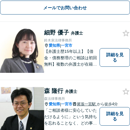
拠収集・協議前〜紛争段階、どのフェ
メールでお問い合わせ
ーズにも対応【完全個室】
細野 優子
弁護士
鈴木泉法律事務所
愛知県
一宮市
|
【弁護士歴15年以上】【借
詳細を見
金・債務整理のご相談は初回
る
無料】複数の弁護士が在籍し
様々な相談に幅広く対応して
います。相談者さまのお話し
を丁寧にヒアリングし、寄り
添うことを大切にしておりま
森 隆行
弁護士
す。お気軽にご相談ください
森法律事務所
【分割払い可】【完全個室】
愛知県
一宮市
尾張一宮駅
から徒歩4分
|
「ご相談者様に安心していた
詳細を見
だけるように」という気持ち
る
を忘れることなく、どの事件
にも誠実に向き合っていきま