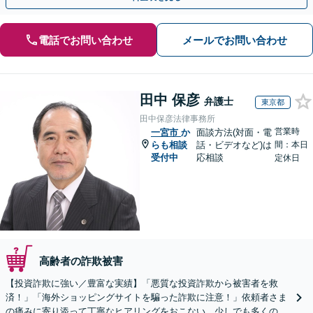
電話でお問い合わせ
メールでお問い合わせ
田中 保彦
弁護士
東京都
田中保彦法律事務所
営業時
一宮市
か
面談方法(対面・電
らも相談
話・ビデオなど)は
間：本日
受付中
応相談
定休日
高齢者の詐欺被害
【投資詐欺に強い／豊富な実績】「悪質な投資詐欺から被害者を救
済！」「海外ショッピングサイトを騙った詐欺に注意！」依頼者さま
の痛みに寄り添って丁寧なヒアリングをおこない、少しでも多くの返