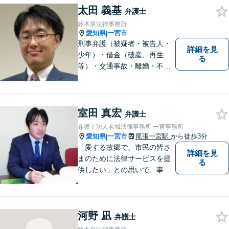
太田 義基
弁護士
鈴木泉法律事務所
愛知県
一宮市
|
刑事弁護（被疑者・被告人・
詳細を見
少年）・借金（破産、再生
る
等）・交通事故・離婚・不貞
慰謝料・不動産に関するトラ
ブル（明渡し、賃料未払い、
売買等）・親族関係を巡るト
ラブル（相続、遺言等）・犯
室田 真宏
弁護士
罪被害者対応を主に取り扱っ
弁護士法人名城法律事務所 一宮事務所
ております
愛知県
一宮市
尾張一宮駅
から徒歩3分
|
「愛する故郷で、市民の皆さ
詳細を見
まのために法律サービスを提
る
供したい」との思いで、事務
所運営を行っています。 理念
は「法と人との橋渡し」で
す。トラブルや紛争に悩まさ
河野 凪
れたとき、ご自身の力ではど
弁護士
うしようもできない場合、法