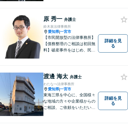
す
原 秀一
弁護士
鈴木泉法律事務所
愛知県
一宮市
|
【市民開放型の法律事務所】
詳細を見
【債務整理のご相談は初回無
る
料】破産事件をはじめ、民事
事件、刑事事件など幅広く対
応しています。「こんなこと
相談してもいいのか分からな
い」という方も、まずはお気
渡邊 海太
弁護士
軽にご相談ください。
わたなべ法律事務所
愛知県
一宮市
|
東海三県を中心に、全国様々
詳細を見
な地域の方々や企業様からの
る
ご相談、ご依頼をいただいて
おります。完全個室の相談
室、駐車場完備でお待ちして
おります。