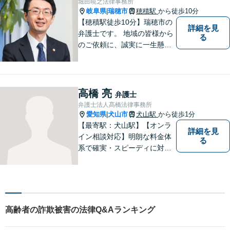
堀田暁之法律事務所
岐阜県
瑞穂市
穂積駅
から徒歩10分
|
【穂積駅徒歩10分】瑞穂市の
詳細を見
弁護士です。 地域の皆様から
る
のご依頼に、誠実に一生懸命
に取り組みます。2015年の弁
護士登録以来、刑事事件や交
通事故・慰謝料・借金問題を
はじめとする民事事件に対応
高橋 亮
弁護士
してきました。お気軽にお電
弁護士法人髙橋法律事務所
話ください【駐車場完備】
愛知県
犬山市
犬山駅
から徒歩1分
|
【最寄駅：犬山駅】【オンラ
詳細を見
イン相談対応】明朗な料金体
る
系で確実・スピーディに対応
します。離婚問題／刑事事件
／企業法務／ネット問題／労
働問題など、幅広いトラブル
に対応します。【初回相談無
料】法律トラブルでお悩みの
高齢者の詐欺被害の法律Q&Aランキング
方は、お気軽にご相談くださ
い。