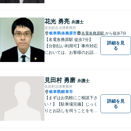
事故などの民事事件や、相続
などの家事事件を解決してき
ました。特に交通事故では多
花光 勇亮
弁護士
くの後遺障害事故や死亡事故
花光総合法律事務所
を解決してきました。
岐阜県
各務原市
名電各務原駅
から徒歩7分
|
【名電各務原駅 徒歩7分】
詳細を見
【分割払い利用可】事件対応
る
においては、お客様のお話を
丁寧に聞くこと・お客様が疑
問を抱えたままにならないよ
う分かりやすく丁寧に説明す
ることを心がけています。
見田村 勇磨
弁護士
見田村法律事務所
岐阜県
岐阜市
|
【まずはお気軽にご相談下さ
詳細を見
い！】【駐車場完備】じっく
る
りとお話しを伺うことをモッ
トーにしております。