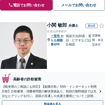
電話でお問い合わせ
メールでお問い合わせ
小関 敏郎
弁護士
愛知県
名城法律事務所
営業時
一宮市
か
面談方法(対面・電
らも相談
話・ビデオなど)は
間：本日
受付中
応相談
定休日
高齢者の詐欺被害
【岐阜県のご相談にも対応】【副業詐欺／SNS・インターネット利用
詐欺】詐欺被害・消費者問題の解決実績あり。初回の無料相談では充
分なヒアリングを行い、回収の見通しや弁護士費用についてご説明し
ます。一人で悩まずにご相談を【初回相談無料】
料金表を見る