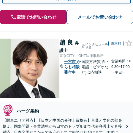
電話でお問い合わせ
メールでお問い合わせ
趙 良
弁
東京都
インタビューを
見る
護士
東京CITY LIGHT法律事務所
営業時間：0
一宮市
か
面談方法(対面・
らも相談
電話・ビデオな
9:30~17:00
受付中
ど)は応相談
（平日）
ハーグ条約
【関東エリア対応】【日本と中国の弁護士資格有】言葉と文化の壁を
越え、国際問題・企業法務から日常のトラブルまで代表弁護士が直接
対応。日本全国どこからでも安心してご相談いただけます。まずは一