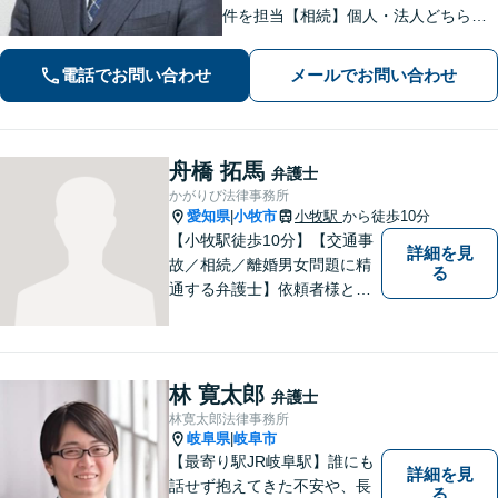
件を担当【相続】個人・法人どちらの
相談もお任せください【借金問題】双
方ともに納得する解決を目指します
電話でお問い合わせ
メールでお問い合わせ
【離婚問題】他士業と連携し多角的な
サービスを提供【初回面談無料】
舟橋 拓馬
弁護士
かがりび法律事務所
愛知県
小牧市
小牧駅
から徒歩10分
|
【小牧駅徒歩10分】【交通事
詳細を見
故／相続／離婚男女問題に精
る
通する弁護士】依頼者様との
コミュニケーションを大切に
し、本質的な解決を目指しま
す。堅苦しくない雰囲気で、
分かりやすい説明を心がけま
林 寛太郎
弁護士
す。お気軽にご相談くださ
林寛太郎法律事務所
い！
岐阜県
岐阜市
|
【最寄り駅JR岐阜駅】誰にも
詳細を見
話せず抱えてきた不安や、長
る