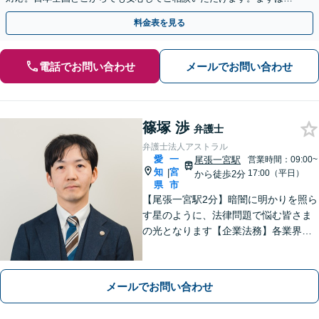
歩を踏み出してみませんか。【初回相談無料】
料金表を見る
電話でお問い合わせ
メールでお問い合わせ
篠塚 渉
弁護士
弁護士法人アストラル
愛
一
尾張一宮駅
営業時間：09:00~
知
宮
|
17:00（平日）
から徒歩2分
県
市
【尾張一宮駅2分】暗闇に明かりを照ら
す星のように、法律問題で悩む皆さま
の光となります【企業法務】各業界特
有の事情にも配慮し、最適なアドバイ
スを【離婚問題】女性弁護士在籍／証
拠収集・協議前〜紛争段階、どのフェ
メールでお問い合わせ
ーズにも対応【完全個室】