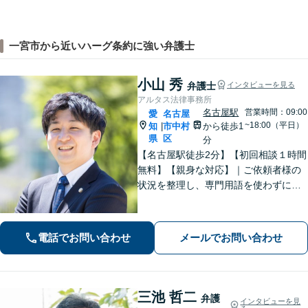
一宮市から近いハーグ条約に強い弁護士
小山 秀
弁護士
インタビューを見る
アルタス法律事務所
名古屋駅
営業時間：09:00
愛
名古屋
~18:00（平日）
知
市中村
から徒歩1
|
県
区
分
【名古屋駅徒歩2分】【初回相談１時間
無料】【親身な対応】｜ご依頼者様の
状況を整理し、専門用語を使わずに、
丁寧かつ分かりやすくご説明。【借金
問題（債務整理）】に強み。解決でき
るか悩む前にまずはご相談ください。
電話でお問い合わせ
メールでお問い合わせ
三池 哲二
弁護
インタビューを見