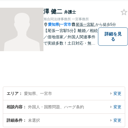
澤 健二
弁護士
旭合同法律事務所 一宮事務所
愛知県
一宮市
尾張一宮駅
から徒歩5分
|
【尾張一宮駅5分】離婚／相続
詳細を見
／借地借家／外国人関連事件
る
で実績多数！土日対応・無料
電話相談◎皆様の抱える問題
の背景を理解し、最適な解決
方法をご提案・実行いたしま
す。お気軽にご相談を！【著
書多数】【法テラス可】
エリア
愛知県、一宮市
変更
相談内容
外国人・国際問題、ハーグ条約
変更
詳細条件
未選択
変更