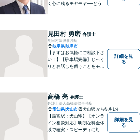
く心に残るモヤモヤ──どうぞ
安心してお聞かせください。
あなたの想いに丁寧に寄り添
いながら、これからの一歩を
一緒に見つけていきます。
見田村 勇磨
弁護士
【丁寧なヒアリング】【地域
見田村法律事務所
密着型の法律事務所】
岐阜県
岐阜市
|
【まずはお気軽にご相談下さ
詳細を見
い！】【駐車場完備】じっく
る
りとお話しを伺うことをモッ
トーにしております。
高橋 亮
弁護士
弁護士法人髙橋法律事務所
愛知県
犬山市
犬山駅
から徒歩1分
|
【最寄駅：犬山駅】【オンラ
詳細を見
イン相談対応】明朗な料金体
る
系で確実・スピーディに対応
します。離婚問題／刑事事件