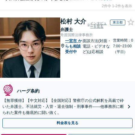
2件中 1-2件を表示
松村 大介
東京都
インタビュ
ーを見る
弁護士
舟渡国際法律事務所
営業時間：0
一宮市
か
面談方法(対面・
らも相談
電話・ビデオな
7:00~23:00
受付中
ど)は応相談
（平日）
ハーグ条約
【無罪獲得】【中文対応】【全国対応】警察庁の公式解釈を高裁で砕
いた弁護士。不法就労・入管・退去強制・刑事事件——他事務所に断
られた案件も徹底的に闘い抜く。
料金表を見る