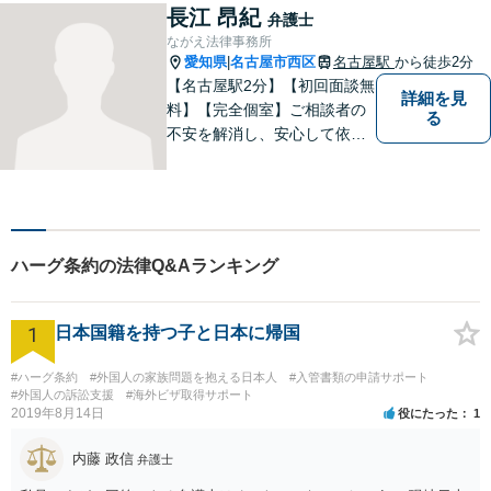
い。
長江 昂紀
弁護士
ながえ法律事務所
愛知県
名古屋市西区
名古屋駅
から徒歩2分
|
【名古屋駅2分】【初回面談無
詳細を見
料】【完全個室】ご相談者の
る
不安を解消し、安心して依頼
いただけるよう、わかりやす
い費用体系を心がけ、事前に
しっかりと説明を行います。
依頼者の気持ちに寄り添い、
最適な解決策をご提案するこ
ハーグ条約の法律Q&Aランキング
とを大切にしています。
1
日本国籍を持つ子と日本に帰国
#ハーグ条約
#外国人の家族問題を抱える日本人
#入管書類の申請サポート
#外国人の訴訟支援
#海外ビザ取得サポート
2019年8月14日
役にたった
1
内藤 政信
弁護士