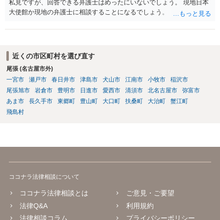
私見ですが、回答できる弁護士はめったにいないでしょう。 現地日本
大使館か現地の弁護士に相談することになるでしょう。
近くの市区町村を選び直す
尾張 (名古屋市外)
一宮市
瀬戸市
春日井市
津島市
犬山市
江南市
小牧市
稲沢市
尾張旭市
岩倉市
豊明市
日進市
愛西市
清須市
北名古屋市
弥富市
あま市
長久手市
東郷町
豊山町
大口町
扶桑町
大治町
蟹江町
飛島村
ココナラ法律相談について
ココナラ法律相談とは
ご意見・ご要望
法律Q&A
利用規約
法律相談コラム
プライバシーポリシー