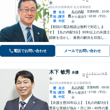
る
士
旭合同法律事務所 名古屋事務所
丸の内駅
営業時間：10:00
愛
名古
~16:00（平日）
知
屋市
から徒歩3
|
県
中区
分
【初回の電話相談は無料で対応しま
す】【丸の内駅3分】30年以上の弁護士
経験を活かし、最善の解決を目指しま
す【交通事故】示談金の大幅な増額に
向けて尽力【労働問題】証拠集め・準
電話でお問い合わせ
メールでお問い合わせ
備から親身にサポート【他士業と連
携】
木下 敏秀
弁護
インタビューを見
る
士
旭合同法律事務所 名古屋事務所
丸の内駅
営業時間：09:00
愛
名古
~17:00（平日）
知
屋市
から徒歩3
|
県
中区
分
【弁護士歴20年以上】【丸の内駅3分】
豊富な実績が強み！月に30～40件の案