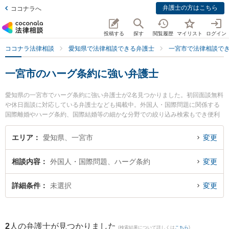
弁護士の方はこちら
ココナラへ
投稿する
探す
閲覧履歴
マイリスト
ログイン
ココナラ法律相談
愛知県で法律相談できる弁護士
一宮市で法律相談で
一宮市のハーグ条約に強い弁護士
愛知県の一宮市でハーグ条約に強い弁護士が2名見つかりました。初回面談無料
や休日面談に対応している弁護士なども掲載中。外国人・国際問題に関係する
国際離婚やハーグ条約、国際結婚等の細かな分野での絞り込み検索もでき便利
です。特に弁護士法人アストラルの篠塚 渉弁護士や旭合同法律事務所 一宮事務
所の澤 健二弁護士のプロフィール情報や弁護士費用、強みなどが注目されてい
エリア
愛知県、一宮市
変更
ます。『一宮市で土日や夜間に発生したハーグ条約のトラブルを今すぐに弁護
士に相談したい』『ハーグ条約のトラブル解決の実績豊富な近くの弁護士を検
相談内容
外国人・国際問題、ハーグ条約
変更
索したい』『初回相談無料でハーグ条約を法律相談できる一宮市内の弁護士に
相談予約したい』などでお困りの相談者さんにおすすめです。
詳細条件
未選択
変更
2
人の弁護士が見つかりました
(検索結果について詳しくは
こちら
)