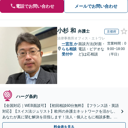
電話でお問い合わせ
メールでお問い合わせ
小杉 和
弁護士
京都府
法律事務所オフィス・エトワレ
営業時間：0
一宮市
か
面談方法(対面・
らも相談
電話・ビデオな
9:00~18:00
受付中
ど)は応相談
（平日）
ハーグ条約
【全国対応｜WEB面談可】【初回相談60分無料】【フランス語・英語
対応】【スイス法ジュリスト】欧州の弁護士ネットワークを活かし、
あなたが真に望む解決を目指します！法人・個人ともに相談多数。細
やかな連絡と粘り強い交渉を徹底【休日・夜間相談可】
料金表を見る