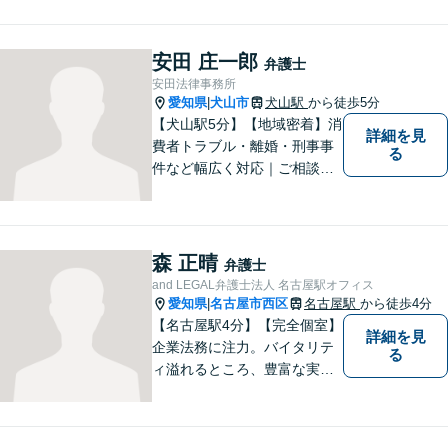
／企業法務／ネット問題／労
働問題など、幅広いトラブル
に対応します。【初回相談無
安田 庄一郎
弁護士
料】法律トラブルでお悩みの
安田法律事務所
方は、お気軽にご相談くださ
愛知県
犬山市
犬山駅
から徒歩5分
|
い。
【犬山駅5分】【地域密着】消
詳細を見
費者トラブル・離婚・刑事事
る
件など幅広く対応｜ご相談者
のお話を丁寧に伺い、一人ひ
とりに合った最適な解決方法
をご提案します【事前予約で
休日・時間外対応可】
森 正晴
弁護士
and LEGAL弁護士法人 名古屋駅オフィス
愛知県
名古屋市西区
名古屋駅
から徒歩4分
|
【名古屋駅4分】【完全個室】
詳細を見
企業法務に注力。バイタリテ
る
ィ溢れるところ、豊富な実
績、気軽に相談できるところ
がアピールポイントです。お
悩みの方は是非ご相談くださ