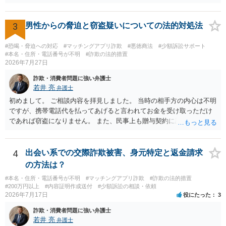
3
男性からの脅迫と窃盗疑いについての法的対処法
#恐喝・脅迫への対応
#マッチングアプリ詐欺
#悪徳商法
#少額訴訟サポート
#本名・住所・電話番号が不明
#詐欺の法的措置
2026年7月27日
詐欺・消費者問題に強い弁護士
若井 亮
弁護士
初めまして。 ご相談内容を拝見しました。 当時の相手方の内心は不明
ですが、携帯電話代を払ってあげると言われてお金を受け取っただけ
であれば窃盗になりません。 また、民事上も贈与契約に該当すると思
われるところ、返済の義務はありません。 これ以上のやり取りをせ
ず、可能であればブロックをするようにしてください。 ご不安であれ
ば、最寄りの警察署に相談をしても良いかもしれません。 以上、ご参
4
出会い系での交際詐欺被害、身元特定と返金請求
考になれば幸いです。
の方法は？
#本名・住所・電話番号が不明
#マッチングアプリ詐欺
#詐欺の法的措置
#200万円以上
#内容証明作成送付
#少額訴訟の相談・依頼
2026年7月17日
役にたった
3
詐欺・消費者問題に強い弁護士
若井 亮
弁護士