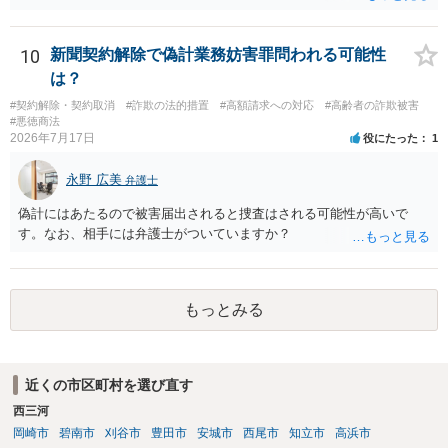
左右されることはありません。 ただし、「原告は被告に対し商品を返
品せよ」と判決文に書かれていなくても、 全額支払い判決の前提とし
て、契約不適合責任を理由に契約を解除してれば、 原状回復義務とし
10
新聞契約解除で偽計業務妨害罪問われる可能性
て、相談者さんは、商品の返品義務を負うことになります。 ただし、
は？
訴訟上何等かの形で、返品義務の有無が争われ争点化していたが、 結
#契約解除・契約取消
#詐欺の法的措置
#高額請求への対応
#高齢者の詐欺被害
論として、返品義務が存在しないというような判断が判決理由中で下
#悪徳商法
されていれば、 相手は返品請求を再度主張できない可能性はあります
2026年7月17日
役にたった
1
（信義則による主張制限）。
永野 広美
弁護士
偽計にはあたるので被害届出されると捜査はされる可能性が高いで
す。なお、相手には弁護士がついていますか？
もっとみる
近くの市区町村を選び直す
西三河
岡崎市
碧南市
刈谷市
豊田市
安城市
西尾市
知立市
高浜市