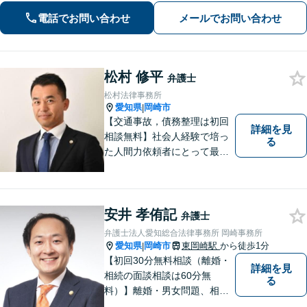
籍】【駐車場２台分あり】
電話でお問い合わせ
メールでお問い合わせ
松村 修平
弁護士
松村法律事務所
愛知県
岡崎市
|
【交通事故，債務整理は初回
詳細を見
相談無料】社会人経験で培っ
る
た人間力依頼者にとって最大
の満足を。電通に７年勤めて
いた経験を活かして顧客満足
を追求する弁護士です。
安井 孝侑記
弁護士
弁護士法人愛知総合法律事務所 岡崎事務所
愛知県
岡崎市
東岡崎駅
から徒歩1分
|
【初回30分無料相談（離婚・
詳細を見
相続の面談相談は60分無
る
料）】離婚・男女問題、相
続、労働、顧問契約など幅広