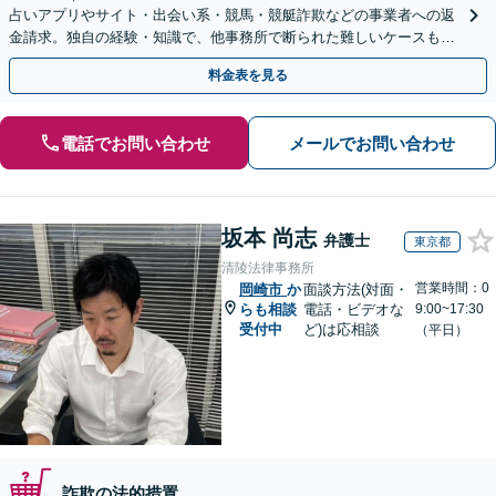
占いアプリやサイト・出会い系・競馬・競艇詐欺などの事業者への返
金請求。独自の経験・知識で、他事務所で断られた難しいケースも解
決に導いた実績あり。まずはお気軽にご相談ください
料金表を見る
電話でお問い合わせ
メールでお問い合わせ
坂本 尚志
弁護士
東京都
清陵法律事務所
営業時間：0
岡崎市
か
面談方法(対面・
らも相談
電話・ビデオな
9:00~17:30
受付中
ど)は応相談
（平日）
詐欺の法的措置