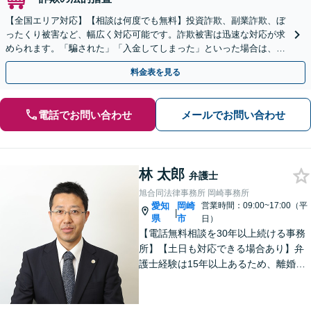
【全国エリア対応】【相談は何度でも無料】投資詐欺、副業詐欺、ぼ
ったくり被害など、幅広く対応可能です。詐欺被害は迅速な対応が求
められます。「騙された」「入金してしまった」といった場合は、お
早めにご相談ください。【電話・メール・WEB相談可】
料金表を見る
電話でお問い合わせ
メールでお問い合わせ
林 太郎
弁護士
旭合同法律事務所 岡崎事務所
愛知
岡崎
営業時間：09:00~17:00（平
|
県
市
日）
【電話無料相談を30年以上続ける事務
所】【土日も対応できる場合あり】弁
護士経験は15年以上あるため、離婚・
男女トラブル、相続問題、借金問題な
ど幅広く対応できます！交渉や調停も
全てお任せください【弁護士21名在