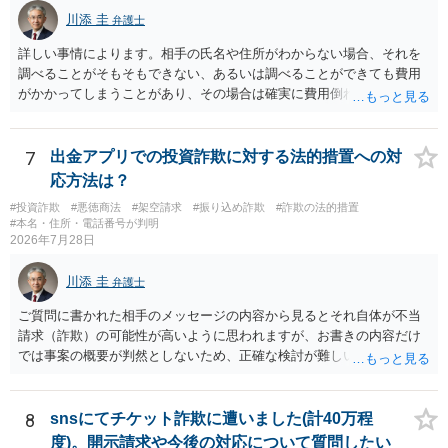
川添 圭
弁護士
詳しい事情によります。相手の氏名や住所がわからない場合、それを
調べることがそもそもできない、あるいは調べることができても費用
がかかってしまうことがあり、その場合は確実に費用倒れになりそう
です（調査費用は相手に請求できないのが原則だからです）。
7
出金アプリでの投資詐欺に対する法的措置への対
応方法は？
#投資詐欺
#悪徳商法
#架空請求
#振り込め詐欺
#詐欺の法的措置
#本名・住所・電話番号が判明
2026年7月28日
川添 圭
弁護士
ご質問に書かれた相手のメッセージの内容から見るとそれ自体が不当
請求（詐欺）の可能性が高いように思われますが、お書きの内容だけ
では事案の概要が判然としないため、正確な検討が難しいです。例え
ば、最寄りの消費生活センターや自治体の無料法律相談等で、実際の
画面を見て貰いながらアドバイスう受けた方が確実です。
8
snsにてチケット詐欺に遭いました(計40万程
度)。開示請求や今後の対応について質問したい