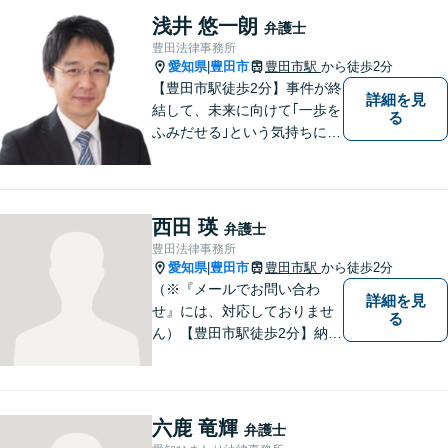
ださい
浅井 悠一朗
弁護士
豊田法律事務所
愛知県
豊田市
豊田市駅
から徒歩2分
|
【豊田市駅徒歩2分】事件が終
詳細を見
結して、未来に向けて｢一歩を
る
ふみだせる｣という気持ちに向
けて尽力します。皆様に寄り
添い、的確なアドバイスを行
うよう務めています。費用面
のご不安はご相談ください。
西田 瑛
弁護士
【法テラス利用可※ご利用要
豊田法律事務所
件あり】
愛知県
豊田市
豊田市駅
から徒歩2分
|
（※『メールでお問い合わ
詳細を見
せ』には、対応しておりませ
る
ん）【豊田市駅徒歩2分】納得
のいく選択ができるよう、し
っかりと話を聞き、一緒に考
えていく姿勢を大切にしてい
ます。【分割払い対応・法テ
六鹿 竜輝
弁護士
ラス利用可能】費用面のご不