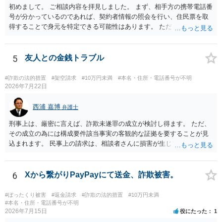
初めまして。 ご相談内容を拝見しました。 まず、相手方の携帯電話番
号が分かっているのであれば、契約者情報の照会を行い、住民票を取
得することで身元を特定できる可能性はあります。 ただ、他人名義の
携帯電話であるなどした場合には特定に結びつけることは難しいとこ
ろです。 LINEについても、詐欺の事案であれば照会できる可能性はあ
りますが、携帯電話の番号を経由する方法より難しくなります。 身元
5
友人との金銭トラブル
を特定した後は、返金の理屈があるかどうかを確認していきます。 基
本的に贈与に該当する場合には返金請求ができません。 詐欺を含め、
#詐欺の法的措置
#架空請求
#10万円未満
#本名・住所・電話番号が不明
当方に返金の理屈があるかどうかを確認していきます。 さらに、渡し
2026年7月22日
た金額について、裏付けがあるかどうかも精査します。 上記を経て、
身元の特定、返金の理屈があると判断できるのであれば、まずは交渉
西浦 嘉博
弁護士
からスタートすることになるでしょう。 ご理解のとおり、詐欺である
刑事上は、厳密に言えば、詐欺未遂罪の成立が検討し得ます。 ただ、
ことの立証は簡単ではありません。 刑事事件化が出来るのであれば、
その成立の為には構成要件該当事実の客観的な証拠を要することが見
返金交渉で有利になる可能性がありますが、民事上の詐欺の立証以上
込まれます。 民事上の請求は、相談者さんに損害が生じていない以
に難しいところがあります。 こちらについては、一度、最寄りの警察
上、困難な様に思われます。 より詳細な事項についてお聞きになりた
署に被害相談をするようにしてください。 具体的な見通しに関して
い場合、最寄りの法律事務所での相談を検討ください。 上記、ご参考
は、証拠を拝見する必要があるため、直接弁護士にご相談された方が
ください。
6
Xから繋がりPayPayにて送金、詐欺被害。
良いかと思います。
#ぼったくり被害
#返金請求
#詐欺の法的措置
#10万円未満
#本名・住所・電話番号が不明
2026年7月15日
役にたった
1