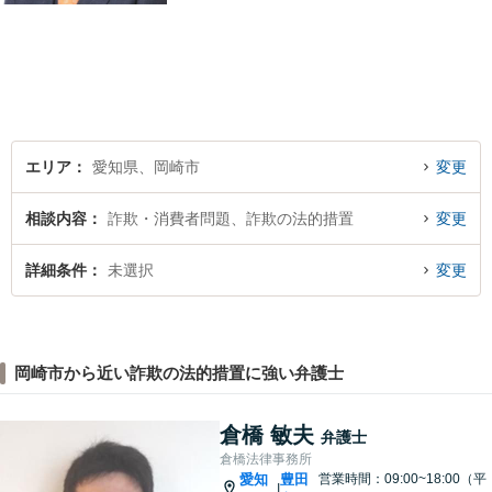
く対応しています。【名鉄東
岡崎駅徒歩1分 提携駐車場あ
り。】【土日対応（要予
約）】
エリア
愛知県、岡崎市
変更
相談内容
詐欺・消費者問題、詐欺の法的措置
変更
詳細条件
未選択
変更
岡崎市から近い詐欺の法的措置に強い弁護士
倉橋 敏夫
弁護士
倉橋法律事務所
愛知
豊田
営業時間：09:00~18:00（平
|