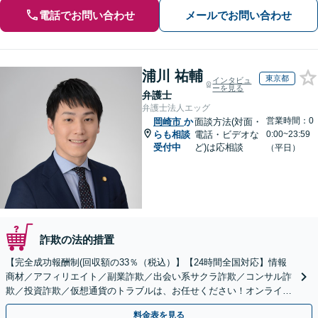
電話でお問い合わせ
メールでお問い合わせ
浦川 祐輔
東京都
インタビュ
ーを見る
弁護士
弁護士法人エッグ
営業時間：0
岡崎市
か
面談方法(対面・
らも相談
電話・ビデオな
0:00~23:59
受付中
ど)は応相談
（平日）
詐欺の法的措置
【完全成功報酬制(回収額の33％（税込）】【24時間全国対応】情報
商材／アフィリエイト／副業詐欺／出会い系サクラ詐欺／コンサル詐
欺／投資詐欺／仮想通貨のトラブルは、お任せください！オンライン
のみで解決も可能！
料金表を見る