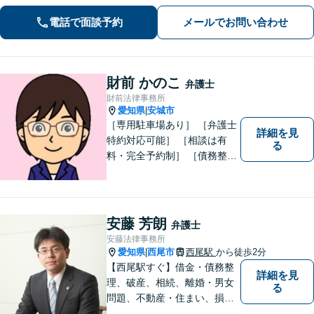
税理士・社労士がいます】不当解雇・
電話で面談予約
メールでお問い合わせ
未払い残業代・就業規則の整備など対
応【当日/夜間/土日対応可】
財前 かのこ
弁護士
財前法律事務所
愛知県
安城市
|
［専用駐車場あり］ ［弁護士
詳細を見
特約対応可能］ ［相談は有
る
料・完全予約制］ ［債務整理
のご相談のみ初回無料］ かか
りつけ医のような信頼でき頼
りになる街の法律家を目指し
ています。 暮らしのトラブ
安藤 芳朗
弁護士
ル、まずはご相談ください。
安藤法律事務所
愛知県
西尾市
西尾駅
から徒歩2分
|
【西尾駅すぐ】借金・債務整
詳細を見
理、破産、相続、離婚・男女
る
問題、不動産・住まい、損害
賠償など、様々な問題に対応