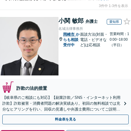
3件中 1-3件を表示
小関 敏郎
弁護士
愛知県
名城法律事務所
営業時間：1
岡崎市
か
面談方法(対面・
らも相談
電話・ビデオな
0:00~18:00
受付中
ど)は応相談
（平日）
詐欺の法的措置
【岐阜県のご相談にも対応】【副業詐欺／SNS・インターネット利用
詐欺】詐欺被害・消費者問題の解決実績あり。初回の無料相談では充
分なヒアリングを行い、回収の見通しや弁護士費用についてご説明し
ます。一人で悩まずにご相談を【初回相談無料】
料金表を見る