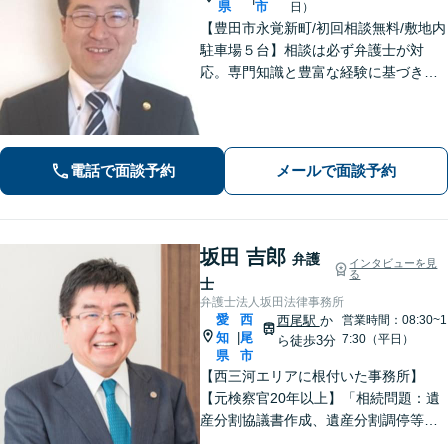
県
市
日）
【豊田市永覚新町/初回相談無料/敷地内
駐車場５台】相談は必ず弁護士が対
応。専門知識と豊富な経験に基づき、
質の高い弁護を提供します。当事務所
は、仕事の質を第一に考えますので、
ご依頼の際は、相応の費用が必要とな
ります。明確な基準を説明します。
電話で面談予約
メールで面談予約
坂田 吉郎
弁護
インタビューを見
る
士
弁護士法人坂田法律事務所
愛
西
西尾駅
か
営業時間：08:30~1
知
尾
|
7:30（平日）
ら徒歩3分
県
市
【西三河エリアに根付いた事務所】
【元検察官20年以上】「相続問題：遺
産分割協議書作成、遺産分割調停等を
適切にサポートします」【同ビル内に