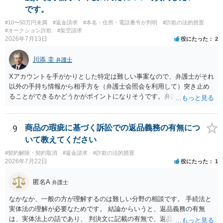
です。
#10〜50万円未満
#返金請求
#本名・住所・電話番号が判明
#詐欺の法的措置
#オークション詐欺
#架空請求
2026年7月13日
役にたった
2
川添 圭
弁護士
Xアカウントを手がかりとした特定は難しい事案なので、弁護士がそれ
以外の手持ち情報から相手方を（弁護士会照会を利用して）突き止め
ることができるかどうかがポイントになりそうです。弁護士による調
査で特定が難しい可能性もあるため、警察への被害届出も同時進行さ
せることになるでしょう。見通しについては、実際の資料等を弁護士
に検討してもらう必要があると思います。弁護士費用は自由化されて
9
商品の瑕疵に基づく訴訟での返品義務の有無につ
いますので個別に確認いただく必要がありますが、そもそも回収でき
いて教えてください
るかどうかが問題になり得る事案であり、被害額の規模からみると、
#契約解除・契約取消
#返金請求
#詐欺の法的措置
仮に回収できたとしても弁護士費用を差し引いた実質回収分はかなり
2026年7月22日
役にたった
1
少なくなる可能性もあるように思います。
匿名A
弁護士
なかなか、一般の方が理解するのは難しい分野の相談です。 手続法と
実体法の理解が必要なためです。 結論からいうと、返品義務の有無
は、実体法上の話であり、 判決文に記載の有無で、返品義務の有無が