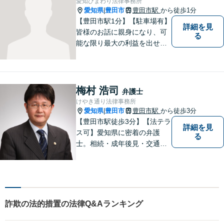
愛知ひまわり法律事務所
安はご相談ください。
愛知県
豊田市
豊田市駅
から徒歩1分
|
【豊田市駅1分】【駐車場有】
詳細を見
皆様のお話に親身になり、可
る
能な限り最大の利益を出せる
よう尽力いたします。離婚／
相続／交通事故／借金／イン
ターネットなど、法律問題で
お困りの方はなんでもご相談
梅村 浩司
弁護士
ください。先を見据えた解決
けやき通り法律事務所
策をご提案いたします。
愛知県
豊田市
豊田市駅
から徒歩3分
|
【豊田市駅徒歩3分】【法テラ
詳細を見
ス可】愛知県に密着の弁護
る
士。相続・成年後見・交通事
故・離婚・債務整理・過払
金・労働災害など、身の回り
で困ったことがあれば、ご相
談ください。【駐車場あり】
詐欺の法的措置の法律Q&Aランキング