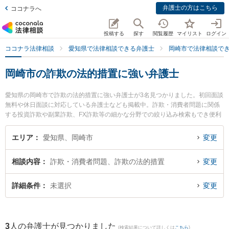
弁護士の方はこちら
ココナラへ
投稿する
探す
閲覧履歴
マイリスト
ログイン
ココナラ法律相談
愛知県で法律相談できる弁護士
岡崎市で法律相談で
岡崎市の詐欺の法的措置に強い弁護士
愛知県の岡崎市で詐欺の法的措置に強い弁護士が3名見つかりました。初回面談
無料や休日面談に対応している弁護士なども掲載中。詐欺・消費者問題に関係
する投資詐欺や副業詐欺、FX詐欺等の細かな分野での絞り込み検索もでき便利
です。特に旭合同法律事務所 岡崎事務所の林 太郎弁護士や松村法律事務所の松
村 修平弁護士、弁護士法人愛知総合法律事務所 岡崎事務所の安井 孝侑記弁護
エリア
愛知県、岡崎市
変更
士のプロフィール情報や弁護士費用、強みなどが注目されています。『岡崎市
で土日や夜間に発生した詐欺の法的措置のトラブルを今すぐに弁護士に相談し
相談内容
詐欺・消費者問題、詐欺の法的措置
変更
たい』『詐欺の法的措置のトラブル解決の実績豊富な近くの弁護士を検索した
い』『初回相談無料で詐欺の法的措置を法律相談できる岡崎市内の弁護士に相
談予約したい』などでお困りの相談者さんにおすすめです。
詳細条件
未選択
変更
3
人の弁護士が見つかりました
(検索結果について詳しくは
こちら
)