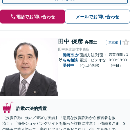
電話でお問い合わせ
メールでお問い合わせ
田中 保彦
弁護士
東京都
田中保彦法律事務所
営業時間：1
岡崎市
か
面談方法(対面・
らも相談
電話・ビデオな
0:00~19:00
受付中
ど)は応相談
（平日）
詐欺の法的措置
【投資詐欺に強い／豊富な実績】「悪質な投資詐欺から被害者を救
済！」「海外ショッピングサイトを騙った詐欺に注意！」依頼者さま
の痛みに寄り添って丁寧なヒアリングをおこない、少しでも多くの返