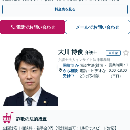
金が得られるよう尽力します！
料金表を見る
電話でお問い合わせ
メールでお問い合わせ
大川 博俊
弁護士
東京都
弁護士法人インサイト法律事務所
営業時間：1
岡崎市
か
面談方法(対面・
らも相談
電話・ビデオな
0:00~18:00
受付中
ど)は応相談
（平日）
詐欺の法的措置
全国対応｜相談料・着手金0円【電話相談可！LINEでスピード対応】