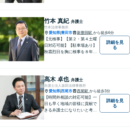
します。地域に根差した法律
事務所。【個室対応】
竹本 真紀
弁護士
竹本法律事務所
愛知県
豊田市
新豊田駅
から徒歩6分
|
【元検事】【第２・第４土曜
詳細を見
日対応可能】【駐車場あり】
る
秋霜烈日を胸に検事を８年，
ひまわりを胸に青森で弁護士
を１８年，そして豊田市に戻
りました。皆様の生活に寄り
添い，「この地域」の方々の
髙木 卓也
弁護士
悩みに対して一緒に解決を目
弁護士法人坂田法律事務所
指したいと思います。お待ち
愛知県
西尾市
西尾駅
から徒歩3分
|
しております。
【時間外相談の対応可能】一
詳細を見
日も早く地域の皆様に貢献で
る
きる弁護士になりたいと考え
ておりますので宜しくお願い
いたします。【名鉄西尾駅か
ら徒歩3分】お気軽にご相談く