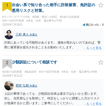
1
出会い系で知り合った相手に詐欺被害、免許証の
悪用リスクと対策。
#マッチングアプリ詐欺
#恐喝・脅迫への対応
#詐欺の法的措置
#50〜100万円未満
#本名・住所・電話番号が不明
2026年7月26日
役にたった
2
三村 勇人
弁護士
詐欺にあっている可能性があります。 連絡が取れないのであれば、警
察に被害届を提出されることをお勧めいたします。
2
少額訴訟について相談です
#詐欺の法的措置
#返金請求
#10〜50万円未満
#本名・住所・電話番号が判明
2026年7月31日
肥田 弘昭
弁護士
上記の事情であっても、少額訴訟自体は違法ではないかと思います。
但し、住民票などを取得して、特定をしっかりと調査した方がリスク
が低減するかと思います。ご参考にしてください。