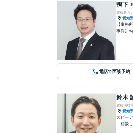
鴨下 
豊橋みら
愛知
【事務所
事件】勾
電話で面談予約
鈴木 
豊橋法律
愛知
スピーデ
「相談し