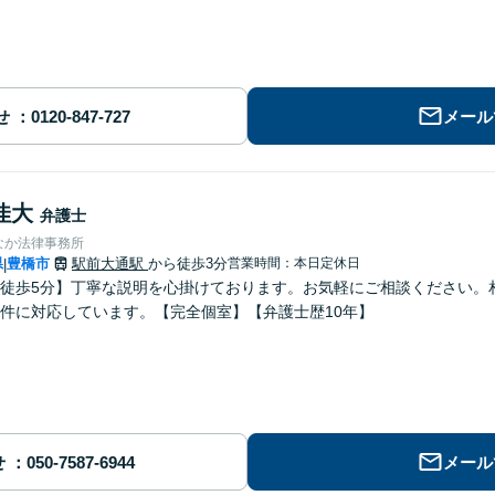
せ
メール
佳大
弁護士
なか法律事務所
県
豊橋市
駅前大通駅
から徒歩3分
営業時間：本日定休日
|
徒歩5分】丁寧な説明を心掛けております。お気軽にご相談ください。
件に対応しています。【完全個室】【弁護士歴10年】
せ
メール