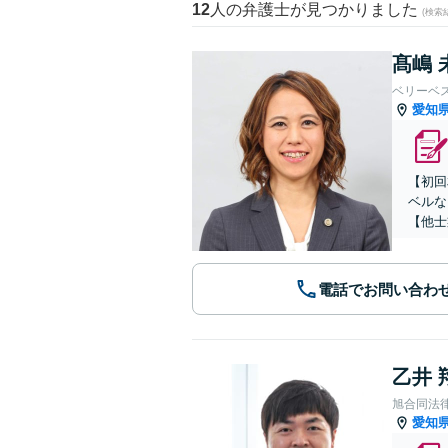
12
人の弁護士が見つかりました
(検索
髙嶋 
ベリーベ
愛知
【初回
ベルな
【他士
電話でお問い合わ
乙井 
旭合同法
愛知