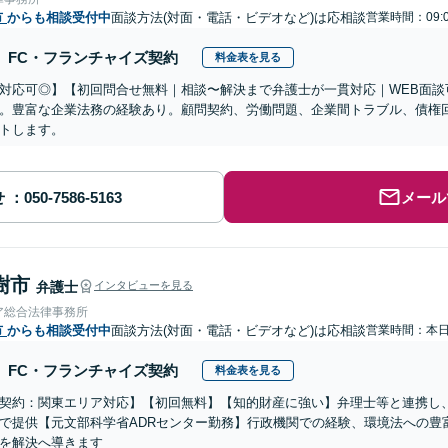
市
からも相談受付中
面談方法(対面・電話・ビデオなど)は応相談
営業時間：09:
FC・フランチャイズ契約
料金表を見る
対応可◎】【初回問合せ無料｜相談〜解決まで弁護士が一貫対応｜WEB面談
。豊富な企業法務の経験あり。顧問契約、労働問題、企業間トラブル、債権
トします。
せ
メール
樹市
弁護士
インタビューを見る
ア総合法律事務所
市
からも相談受付中
面談方法(対面・電話・ビデオなど)は応相談
営業時間：本
FC・フランチャイズ契約
料金表を見る
契約：関東エリア対応】【初回無料】【知的財産に強い】弁理士等と連携し
で提供【元文部科学省ADRセンター勤務】行政機関での経験、環境法への豊
を解決へ導きます