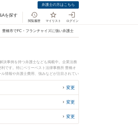
弁護士の方はこちら
&Aを探す
閲覧履歴
マイリスト
ログイン
豊橋市でFC・フランチャイズに強い弁護士
、解決事例を持つ弁護士なども掲載中。企業法務
利です。特にベリーベスト法律事務所 豊橋オ
ィール情報や弁護士費用、強みなどが注目されてい
イズ契約のトラブル解決の実績豊富な近くの弁護
の相談者さんにおすすめです。
変更
変更
変更