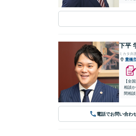
下平 
ミカタ弁
豊橋
【全国
相談か
間相談
電話でお問い合わ