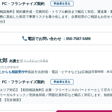
FC・フランチャイズ契約
料金表を見る
相談無料】契約書作成・労務対応・トラブル解決まで幅広く対応。運送業・
務に直結した助言で事業リスクを最小化します。企業犯罪のご相談もお任せ
0分】
電話でお問い合わせ
太郎
弁護士
インタビューを見る
経営法律事務所
市
からも相談受付中
面談方法(対面・電話・ビデオなど)は応相談
営業時間：本
FC・フランチャイズ契約
料金表を見る
エリア対応】【初回相談無料】企業・フリーランスのパートナーとして尽力
リーガルチェック／売掛金回収／問題社員対応など幅広く対応します。知的
】【完全個室】