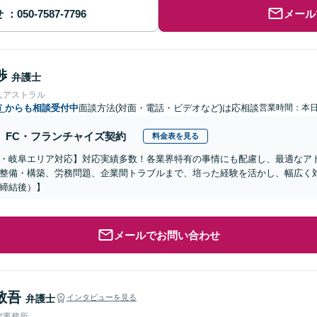
せ
メール
渉
弁護士
人アストラル
市
からも相談受付中
面談方法(対面・電話・ビデオなど)は応相談
営業時間：本
FC・フランチャイズ契約
料金表を見る
・岐阜エリア対応】対応実績多数！各業界特有の事情にも配慮し、最適なア
整備・構築、労務問題、企業間トラブルまで、培った経験を活かし、幅広く
締結後）】
メールでお問い合わせ
敬吾
弁護士
インタビューを見る
律事務所