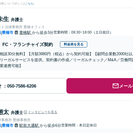
結果について詳しくは
こちら
)
未生
弁護士
スト法律事務所 豊橋オフィス
県
豊橋市
豊橋駅
から徒歩3分
営業時間：09:30~18:00（土日祝日）
|
FC・フランチャイズ契約
料金表を見る
相談30分無料】【月額3980円（税込）から契約可能】【顧問企業数2000
リーガルサービスを提供。契約書の作成／リーガルチェック／M&A／労働問
業連携可能】
せ
メール
翔太
弁護士
インタビューを見る
律事務所 豊橋事務所
県
豊橋市
駅前大通駅
から徒歩6分
営業時間：本日定休日
|