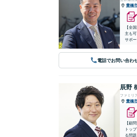
豊橋
【全国
主も可
サポー
電話でお問い合わ
辰野 
ファミリ
豊橋
【顧問
トップ
る問題