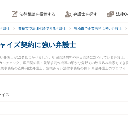
法律相談を投稿する
弁護士を探す
法律Q
弁護士
豊橋市で法律相談できる弁護士
豊橋市で企業法務に強い弁護士
チャイズ契約に強い弁護士
強い弁護士が12名見つかりました。初回面談無料や休日面談に対応している弁護士
ガルチェック、雇用契約書・就業規則作成等の細かな分野での絞り込み検索もでき便
豊橋事務所の乙井 翔太弁護士、豊橋みらい法律事務所の鴨下 卓治弁護士のプロフ
フランチャイズ契約のトラブルを今すぐに弁護士に相談したい』『FC・フランチャ
ンチャイズ契約を法律相談できる豊橋市内の弁護士に相談予約したい』などでお困り
ャイズ