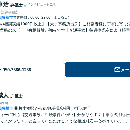
卓治
弁護士
インタビューを見る
い法律事務所
県
豊橋市
営業時間：08:00~22:00（土日祝日）
|
の相談実績1000件以上】【大手事務所出身】ご相談者様に丁寧に寄り
留時のスピード身柄解放が強みです【交通事故】後遺症認定により損害
メー
誠人
弁護士
事務所
県
豊橋市
柳生橋駅
から徒歩8分
営業時間：本日定休日
|
ィーに対応【交通事故／相続事件に強い】分かりやすく丁寧な説明訴訟
てよかった！」と言っていただけるような相談対応を心がけています。