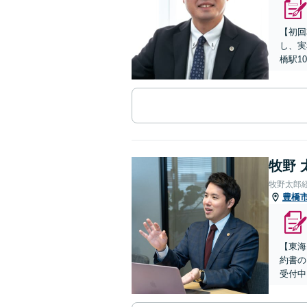
【初回
し、実
橋駅1
牧野 
牧野太郎
豊橋
【東海
約書の
受付中