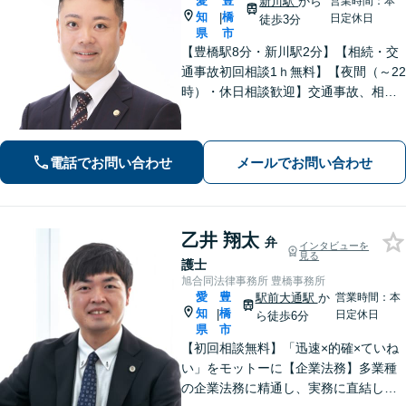
愛
豊
新川駅
から
営業時間：本
知
橋
|
日定休日
徒歩3分
県
市
【豊橋駅8分・新川駅2分】【相続・交
通事故初回相談1ｈ無料】【夜間（～22
時）・休日相談歓迎】交通事故、相
続、刑事事件等、幅広く対応。「選ん
でよかった」と思ってもらえるよう、
誠心誠意取り組みます。少しでもお悩
電話でお問い合わせ
メールでお問い合わせ
みがあれば、お気軽にご相談くださ
い。
乙井 翔太
弁
インタビューを
見る
護士
旭合同法律事務所 豊橋事務所
愛
豊
駅前大通駅
か
営業時間：本
知
橋
|
日定休日
ら徒歩6分
県
市
【初回相談無料】「迅速×的確×ていね
い」をモットーに【企業法務】多業種
の企業法務に精通し、実務に直結した