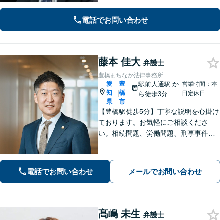
アドバイスを提供します【相続問題】
遺産分割・遺留分・使途不明金の調
電話でお問い合わせ
査、事業承継まで幅広く対応。【休
日・夜間対応OK】【豊橋駅10分】
藤本 佳大
弁護士
豊橋まちなか法律事務所
愛
豊
駅前大通駅
か
営業時間：本
知
橋
|
日定休日
ら徒歩3分
県
市
【豊橋駅徒歩5分】丁寧な説明を心掛け
ております。お気軽にご相談くださ
い。相続問題、労働問題、刑事事件そ
の他一般民事事件に対応しています。
【完全個室】【弁護士歴10年】
電話でお問い合わせ
メールでお問い合わせ
髙嶋 未生
弁護士