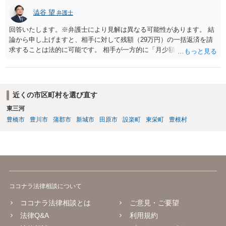
いる必要があります。
澁谷 望
弁護士
回答いたします。※弁護士により見解は異なる可能性があります。 結
論から申し上げますと、相手に対して残額（29万円）の一括返済を請
求することは法的に可能です。 相手が一方的に「月少額ずつ返す」と
言ってきたとしても、あなたが同意していない以上、分割払いの合意
は成立していません。当初の返済期日も過ぎているため、一括返済を
求める権利があります。 具体的には、以下の手順で進めるのが効果的
です。 分割拒否と一括請求の通知：PayPayのメッセージ等で「分割
近くの市区町村を選び直す
払いには同意していないため、残額の一括払いを求める」旨を明確に
東三河
伝えます。 相手の本名・住所の確認：応じない場合に法的手段（少額
豊橋市
豊川市
蒲郡市
新城市
田原市
設楽町
東栄町
豊根村
訴訟など）をとるには、相手の身元が必要です。分からない場合は、
まず本名や住所の特定を進めてください。 相手が購入した高額商品
（Switch2等）の事実も踏まえ、応じない場合は法的措置を辞さない姿
勢で交渉に臨むのが現実的かと思います。
ココナラ法律相談について
ココナラ法律相談とは
ご意見・ご要望
法律Q&A
利用規約