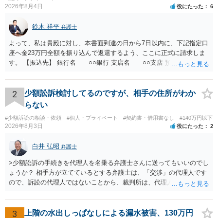
2026年8月4日
役にたった
6
鈴木 祥平
弁護士
よって、私は貴殿に対し、本書面到達の日から7日以内に、下記指定口
座へ金23万円全額を振り込んで返還するよう、ここに正式に請求しま
す。 【振込先】 銀行名 ○○銀行 支店名 ○○支店 預金種別 普通
口座番号 ○○○○○○○ 口座名義 ○○○○ 万一、上記期限までに返金がな
されない場合には、貴殿には任意に返金する意思がないものと判断
し、やむを得ず、返還金23万円及びこれに対する遅延損害金の支払い
2
少額訟訴検討してるのですが、相手の住所がわか
を求める民事訴訟、支払督促その他必要な法的手続を直ちに講じま
らない
す。 その際には、訴訟に要する費用その他法令上認められる金員につ
#少額訴訟の相談・依頼
#個人・プライベート
#契約書・借用書なし
#140万円以下
いても併せて請求する予定ですので、あらかじめ申し添えます。 本件
2026年8月3日
役にたった
2
は、貴殿自らが契約を解約したことによって生じた返還義務の履行を
求めるものにすぎません。貴殿の仕入先との取引関係や返金時期など
白井 弘昭
弁護士
の内部事情は、私に対する返還義務の発生や履行時期には何ら影響を
及ぼすものではありません。 これ以上、本件の解決を不必要に遅延さ
>少額訟訴の手続きを代理人を名乗る弁護士さんに送ってもいいのでし
せることなく、誠意をもって速やかに返金手続を履行されるよう、強
ょうか？ 相手方が立てているとする弁護士は、「交渉」の代理人です
く求めます。 以上
ので、訴訟の代理人ではないことから、裁判所は、代理人宛ての訴状
を受け取ることは無いと思われます。 なお、交渉段階で代理人が就い
ている場合は、相手方（被告）の住所で訴状を作成提出し、裁判所に
代理人が就いていたことを知らせると（訴状の記載内容から明らかな
3
上階の水出しっぱなしによる漏水被害、130万円