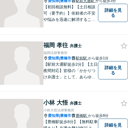
愛知県
豊橋市
駅前大通駅
から徒歩3分
|
【初回相談無料】【土日相談
詳細を見
可（要予約）】依頼者の不安
る
や悩みを迅速に解消すること
が弁護士としての仕事だと考
え、常に丁寧かつ迅速な対応
を心がけています。 依頼者が
福岡 孝往
気軽に相談できるように、謙
弁護士
虚で親しみやすい弁護士を目
福岡法律事務所
指しています。【駅前大通駅3
愛知県
豊橋市
駅前駅
から徒歩1分
|
分】
【駅前大通駅徒歩2分】【土日
詳細を見
夜間対応】皆様の「かかりつ
る
け弁護士」として、あらゆる
法的ソリューションをご提案
します。依頼者様の未来のた
め、全力で弁護させていただ
小林 大悟
きます。まずはお気軽にご相
弁護士
談ください。
小林大悟法律事務所
愛知県
豊橋市
豊橋駅
から徒歩8分
|
【豊橋駅徒歩8分】【無料駐車
詳細を見