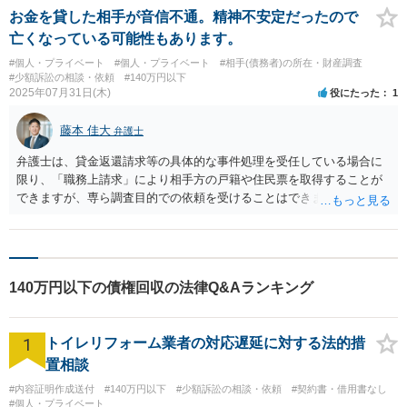
お金を貸した相手が音信不通。精神不安定だったので
亡くなっている可能性もあります。
#個人・プライベート
#個人・プライベート
#相手(債務者)の所在・財産調査
#少額訴訟の相談・依頼
#140万円以下
2025年07月31日(木)
役にたった
1
藤本 佳大
弁護士
弁護士は、貸金返還請求等の具体的な事件処理を受任している場合に
限り、「職務上請求」により相手方の戸籍や住民票を取得することが
できますが、専ら調査目的での依頼を受けることはできません。 した
がって、今回のような事案では、まずは弁護士に貸金返還請求の交渉
や訴訟手続きを委任することで、相手方の生死あるいは所在の確認が
可能になります。 ただし、住民票が更新されていないような場合には
調査が難航する可能性があり、その際は「弁護士会照会」により金融
140万円以下の債権回収の法律Q&Aランキング
機関から口座名義人の電話番号や住所などの情報を照会する方法を検
討する必要があります（守秘義務により拒否されることもありま
す）。 いずれの手段も事件の受任が前提であり、弁護士費用が発生す
1
トイレリフォーム業者の対応遅延に対する法的措
ることが多いと思われるため、まずは弁護士に事情を説明し、回収可
能性や費用対効果を含めて相談することが現実的です。
置相談
#内容証明作成送付
#140万円以下
#少額訴訟の相談・依頼
#契約書・借用書なし
#個人・プライベート