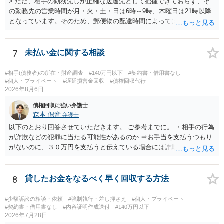
> ただ、相手の勤務先しか正確な送達先として把握できておらず、そ
の勤務先の営業時間が月・火・土・日は6時～9時、木曜日は21時以降
となっています。そのため、郵便物の配達時間によっては受け取りが
難しい可能性があります。 営業時間を具体的に明らかにして、早朝・
夜間の送達を上申するのが基本になりますが、感覚的には郵便局を動
かすには早すぎるので執行官送達を申し立てる必要があるかもしれま
7
未払い金に関する相談
せん。裁判所としては（あまりに特殊すぎて）就業場所送達を認めな
い可能性もありますし、執行官送達には費用もかかりますので、まず
#相手(債務者)の所在・財産調査
#140万円以下
#契約書・借用書なし
は裁判所へ相談した方がよいと思います。
#個人・プライベート
#遅延損害金回収
#債権回収代行
2026年8月6日
債権回収に強い弁護士
森本 偲音
弁護士
以下のとおり回答させていただきます。 ご参考までに。 ・相手の行為
が詐欺などの犯罪に当たる可能性があるのか ⇒お手当を支払うつもり
がないのに、３０万円を支払うと伝えている場合には詐欺罪に該当す
る可能性があります。 ・未払い金を回収するためにどのような法的手
段が取れるのか ⇒契約に基づく履行請求として３０万円を請求するこ
とが考えられますが、 パパ活の契約は、売春防止法に抵触する契約
8
貸したお金をなるべく早く回収する方法
であるため、公序良俗に反する契約として 民法上無効（民法９０
条）となるため、相手方に請求できない可能性が高いです。 ・相手の
#少額訴訟の相談・依頼
#強制執行・差し押さえ
#個人・プライベート
氏名や住所が分からない状態でも対応可能なのか ⇒訴訟等の裁判上の
#契約書・借用書なし
#内容証明作成送付
#140万円以下
2026年7月28日
手続を利用する場合には、原則として相手方の住所・氏名を把握して