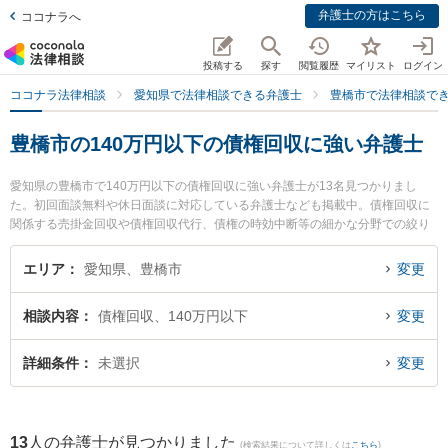
弁護士の方はこちら
ココナラへ
投稿する
探す
閲覧履歴
マイリスト
ログイン
ココナラ法律相談
愛知県で法律相談できる弁護士
豊橋市で法律相談で
豊橋市の140万円以下の債権回収に強い弁護士
愛知県の豊橋市で140万円以下の債権回収に強い弁護士が13名見つかりまし
た。初回面談無料や休日面談に対応している弁護士なども掲載中。債権回収に
関係する売掛金回収や債権回収代行、債権の時効中断等の細かな分野での絞り
込み検索もでき便利です。特に豊橋みらい法律事務所の鴨下 卓治弁護士や弁護
士法人名城法律事務所 豊橋事務所の梅村 直也弁護士、旭合同法律事務所 豊橋
エリア
愛知県、豊橋市
変更
事務所の乙井 翔太弁護士のプロフィール情報や弁護士費用、強みなどが注目さ
れています。『豊橋市で土日や夜間に発生した140万円以下の債権回収のトラ
相談内容
債権回収、140万円以下
変更
ブルを今すぐに弁護士に相談したい』『140万円以下の債権回収のトラブル解
決の実績豊富な近くの弁護士を検索したい』『初回相談無料で140万円以下の
債権回収を法律相談できる豊橋市内の弁護士に相談予約したい』などでお困り
詳細条件
未選択
変更
の相談者さんにおすすめです。
13
人の弁護士が見つかりました
(検索結果について詳しくは
こちら
)