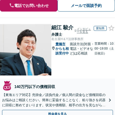
電話でお問い合わせ
メールで面談予約
細江 駿介
愛知県
インタビュ
ーを見る
弁護士
名古屋H＆Y法律事務所
営業時間：10:
豊橋市
面談方法(対面・
からも相
電話・ビデオな
00~19:00（土
談受付中
ど)は応相談
日祝日）
140万円以下の債権回収
【東海エリア対応】売掛金／請負代金／個人間の貸金など債権回収の
お悩みはご相談ください。簡単に妥協することなく、粘り強さを武器
に回収に努めてまいります。状況や債権額、相手の出方を見ながら、
効果的な方法を臨機応変に対応いたします【土日祝対応可】
料金表を見る