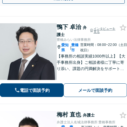
鴨下 卓治
弁
インタビューを
見る
護士
豊橋みらい法律事務所
愛知
豊橋
営業時間：08:00~22:00（土日
|
県
市
祝日）
【事務所の相談実績1000件以上】【大
手事務所出身】ご相談者様に丁寧に寄
り添い、課題の円満解決をサポート！
【刑事事件】勾留時のスピード身柄解
放が強みです【交通事故】後遺症認定
により損害賠償金額大幅アップへ【土
電話で面談予約
メールで面談予約
日祝も対応】
梅村 直也
弁護士
弁護士法人名城法律事務所 豊橋事務所