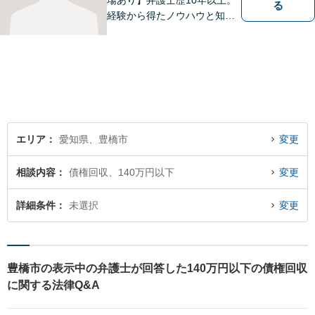
場あり】弁護士歴10年以上。
る
経験から得たノウハウと知見
を駆使して、皆さまの期待に
お応えできるよう努力してま
いります。【夜間／休日対応
可能】親しみやすく、信頼い
ただける人間性を大切にして
います。お気軽にご相談くだ
さい。
エリア
愛知県、豊橋市
変更
相談内容
債権回収、140万円以下
変更
詳細条件
未選択
変更
豊橋市の表示中の弁護士が回答した140万円以下の債権回収
に関する法律Q&A