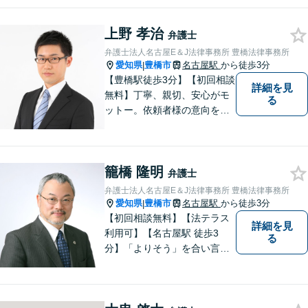
て、あなたのご相談にお応え
いたします。心に寄り添いな
上野 孝治
がら、尽力させていただきま
弁護士
すので、お気軽にお問い合わ
弁護士法人名古屋E＆J法律事務所 豊橋法律事務所
せ下さい。
愛知県
豊橋市
名古屋駅
から徒歩3分
|
【豊橋駅徒歩3分】【初回相談
詳細を見
無料】丁寧、親切、安心がモ
る
ットー。依頼者様の意向を深
く汲み取り、最善の解決に向
けて尽力します。法律のプロ
フェッショナルとして、皆様
籠橋 隆明
を明るい未来へと導きます。
弁護士
まずは無料相談をご利用くだ
弁護士法人名古屋E＆J法律事務所 豊橋法律事務所
さい。
愛知県
豊橋市
名古屋駅
から徒歩3分
|
【初回相談無料】【法テラス
詳細を見
利用可】【名古屋駅 徒歩3
る
分】「よりそう」を合い言葉
に丁寧で親切な相談を心がけ
ております。信頼と安心をモ
ットーに弁護士が誠心誠意、