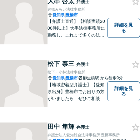
大串 啓太
応対をさせていただきます。
弁護士
お気軽にご相談ください。
豊橋みらい法律事務所
愛知県
豊橋市
|
【弁護士直通】【相談実績20
詳細を見
00件以上】大手法律事務所に
る
勤務し、これまで多くの法律
相談を担当してきました。ど
んな相談でも構いません。初
回30分は無料ですから、お気
軽にお電話ください。
松下 泰三
弁護士
松下・小林法律事務所
愛知県
豊橋市
柳生橋駅
から徒歩9分
|
【地域密着型弁護士】【愛知
詳細を見
県出身】豊橋市でお困りの方
る
がいましたら、ぜひご相談く
ださい。
田中 隼輝
弁護士
弁護士法人愛知総合法律事務所 豊橋事務所