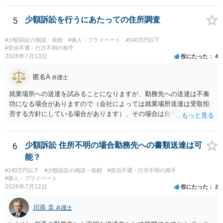
と、もし異議申立てがなされる可能性が高そうであれば時間の浪費
（通常訴訟へ移行する日数分空転する）になりますし、支払督促及び
5
少額訴訟を行うにあたっての住所調査
その異議後の通常訴訟は相手方の住所地が管轄裁判所になるため（特
に相手方が遠方である場合は）対応が面倒な場合があるからです。相
#少額訴訟の相談・依頼
#個人・プライベート
#140万円以下
手方の主張については、和解で減額を考慮すればよいと思います。 な
#音信不通・行方不明の相手
2026年7月13日
役にたった
4
お、残念ながら、「連絡も返ってこず、返済の目処も立たずで精神的
ダメージが大きく」という理由では、慰謝料請求は通常は認められま
匿名A
せん。
弁護士
就業場所への送達を試みることになりますが、勤務先への送達は不奏
功になる場合がありますので（会社によっては就業場所送達は受取拒
否する方針にしている場合があります）、その場合は自宅の住所調査
が必要になるでしょう。
6
少額訴訟 住所不明の場合勤務先への書類送達は可
能？
#140万円以下
#少額訴訟の相談・依頼
#音信不通・行方不明の相手
#個人・プライベート
2026年7月12日
役にたった
2
川添 圭
弁護士