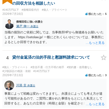
場合も）、裁判所が当該代理人弁護士に事前連絡し、引き続き訴訟も
の回収方法を相談したい
受任するかを聞いたうえで、受任の意志が明らかになったところで、
#140万円以下
#債権回収代行
#個人・プライベート
直接被告に送達するのではなく、代理人に訴状の受領を促すこともあ
2026年7月16日
役にたった
5
ります。 ラインのやり取りでしか証拠がないと、実際の本人性が明ら
かではありません。もちろん弁護士（２０万円の請求で代理人弁護士
債権回収に強い弁護士
に委任するかも疑わしいのですが）も住所は明らかにしないでしょ
瀬戸 伸一
弁護士
う。 何か本人を示す事実（振込先などの情報）から、相手の住所等の
当職の個別のご依頼に関しては、当事務所HPから御連絡をお願いいた
情報を割り出していくしかないように思えます。 以上、ご参考まで。
します。 https://setolaw.jp/ 一般にどれくらいかについては、事務所に
よるとしか回答できかねます。
4
貸付金返済の法的手段と慰謝料請求について
#個人・プライベート
#音信不通・行方不明の相手
#契約書・借用書なし
#少額訴訟の相談・依頼
#140万円以下
2026年7月13日
役にたった
3
川添 圭
弁護士
事案によって戦略は変わってきますし、弁護士によっても考え方が違
う可能性があるので、ご質問に書かれた事情をもとにした私見として
回答すると、あなたの立替分（時期と金額）を確定させた上で、淡々
と訴訟提起する方がよい事案ではないかと思料します。支払督促だ