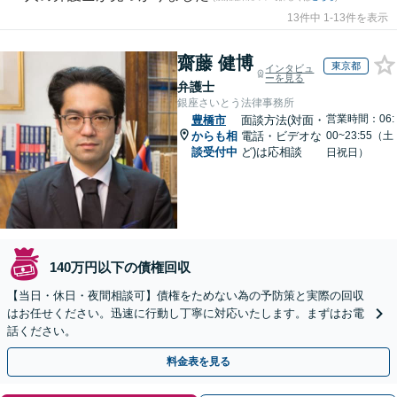
13件中 1-13件を表示
齋藤 健博
東京都
インタビュ
ーを見る
弁護士
銀座さいとう法律事務所
営業時間：06:
豊橋市
面談方法(対面・
からも相
電話・ビデオな
00~23:55（土
談受付中
ど)は応相談
日祝日）
140万円以下の債権回収
【当日・休日・夜間相談可】債権をためない為の予防策と実際の回収
はお任せください。迅速に行動し丁寧に対応いたします。まずはお電
話ください。
料金表を見る