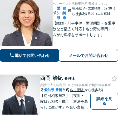
ベリーベスト法律事務所 豊橋オフィス
愛
豊
豊橋駅
か
営業時間：09:30~1
知
橋
|
8:00（土日祝日）
ら徒歩3分
県
市
【離婚・刑事事件・労働問題・交通事
故など幅広く対応】各分野の専門チー
ムがお客様をサポートします。
電話でお問い合わせ
メールでお問い合わせ
西岡 治紀
弁護士
弁護士法人名古屋E＆J法律事務所 豊橋法律事務所
愛知県
豊橋市
名古屋駅
から徒歩3分
|
【初回相談無料】【夜間・土
詳細を見
曜日も相談可能】「憲法を暮
る
らしに生かす」を合い言葉
に、身近な法律相談窓口とし