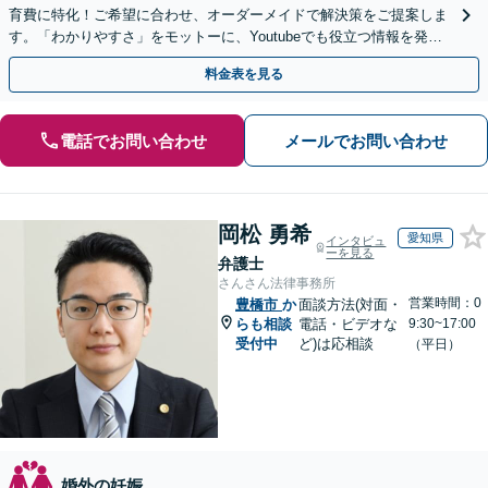
育費に特化！ご希望に合わせ、オーダーメイドで解決策をご提案しま
す。「わかりやすさ」をモットーに、Youtubeでも役立つ情報を発信
中【初回相談無料】【土日対応可】
料金表を見る
電話でお問い合わせ
メールでお問い合わせ
岡松 勇希
愛知県
インタビュ
ーを見る
弁護士
さんさん法律事務所
営業時間：0
豊橋市
か
面談方法(対面・
らも相談
電話・ビデオな
9:30~17:00
受付中
ど)は応相談
（平日）
婚外の妊娠