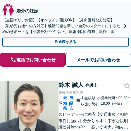
婚外の妊娠
【全国エリア対応】【オンライン面談OK】【外出困難な方対応】
【乳幼児お連れの方対応】離婚問題を新しい自分のスタートにするた
めのサポートを【相談数3,000件以上】離婚原因の有無、親権、養育
費、財産分与、慰謝料請求【夜間・休日相談可】
料金表を見る
電話でお問い合わせ
メールでお問い合わせ
鈴木 誠人
弁護士
豊橋法律事務所
愛
豊
柳生橋駅
か
営業時間：09:30~
知
橋
|
18:00（平日）
ら徒歩8分
県
市
スピーディーに対応【交通事故／相続
事件に強い】分かりやすく丁寧な説明
訴訟経験で得た、高い交渉力が強みで