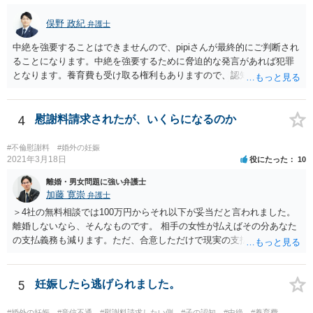
俣野 政紀
弁護士
中絶を強要することはできませんので、pipiさんが最終的にご判断され
ることになります。中絶を強要するために脅迫的な発言があれば犯罪
となります。養育費も受け取る権利もありますので、認知等につきお
相手がきちんと対応しないのであれば弁護士にご相談されることをお
勧めします。
4
慰謝料請求されたが、いくらになるのか
#不倫慰謝料
#婚外の妊娠
2021年3月18日
役にたった
10
離婚・男女問題に強い弁護士
加藤 寛崇
弁護士
＞4社の無料相談では100万円からそれ以下が妥当だと言われました。
離婚しないなら、そんなものです。 相手の女性が払えばその分あなた
の支払義務も減ります。ただ、合意しただけで現実の支払がないなら
減りません。
5
妊娠したら逃げられました。
#婚外の妊娠
#音信不通
#慰謝料請求したい側
#子の認知
#中絶
#養育費