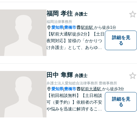
福岡 孝往
弁護士
福岡法律事務所
愛知県
豊橋市
駅前駅
から徒歩1分
|
【駅前大通駅徒歩2分】【土日
詳細を見
夜間対応】皆様の「かかりつ
る
け弁護士」として、あらゆる
法的ソリューションをご提案
します。依頼者様の未来のた
め、全力で弁護させていただ
田中 隼輝
きます。まずはお気軽にご相
弁護士
談ください。
弁護士法人愛知総合法律事務所 豊橋事務所
愛知県
豊橋市
駅前大通駅
から徒歩3分
|
【初回相談無料】【土日相談
詳細を見
可（要予約）】依頼者の不安
る
や悩みを迅速に解消すること
が弁護士としての仕事だと考
え、常に丁寧かつ迅速な対応
を心がけています。 依頼者が
気軽に相談できるように、謙