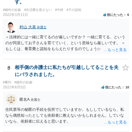
す。
#婚外の妊娠
#生活費を渡さない
#中絶
#子の認知
2022年3月11日
役にたった
6
村山 大基
弁護士
＞法律的には一緒に育てるのが厳しいですか？ 一緒に育てる、という
のが同居してお子さんを育てていく、という意味なら厳しいです。 ＞
もしくは、養育費と認知をもらえたりするのでしょうか、 相手が認知
を拒む場合、調停や裁判などの手続きで認知を求める必要がありま
す。 また、認知されたことを前提に、父親として子を養う義務があり
ますので、 養育費を請求できます。 ただ、極端な話相手に収入がなか
8
相手側の弁護士に私たちが引越ししてることを夫
ったり、行方不明だったりすると、実際上の回収が難しい可能性はあ
にバラされました。
ります。
#審判
#婚外の妊娠
2021年8月5日
役にたった
10
匿名A
弁護士
住民票等の秘匿の手続を役所でしていますか。もししているなら、私
なら偶然知ったとしても依頼者に教えないかもしれません。していな
いなら、依頼者に伝えると思います。