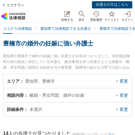
弁護士の方はこちら
ココナラへ
投稿する
探す
閲覧履歴
マイリスト
ログイン
ココナラ法律相談
愛知県で法律相談できる弁護士
豊橋市で法律相談で
豊橋市の婚外の妊娠に強い弁護士
愛知県の豊橋市で婚外の妊娠に強い弁護士が14名見つかりました。初回面談無
料や休日面談に対応している弁護士、解決事例を持つ弁護士なども掲載中。離
婚・男女問題に関係する財産分与や養育費、親権等の細かな分野での絞り込み
検索もでき便利です。特にベリーベスト法律事務所 豊橋オフィスの髙嶋 未生弁
護士や豊橋みらい法律事務所の鴨下 卓治弁護士、豊橋法律事務所の鈴木 誠人弁
エリア
愛知県、豊橋市
変更
護士のプロフィール情報や弁護士費用、強みなどが注目されています。『豊橋
市で土日や夜間に発生した婚外の妊娠のトラブルを今すぐに弁護士に相談した
相談内容
離婚・男女問題、婚外の妊娠
変更
い』『婚外の妊娠のトラブル解決の実績豊富な近くの弁護士を検索したい』
『初回相談無料で婚外の妊娠を法律相談できる豊橋市内の弁護士に相談予約し
たい』などでお困りの相談者さんにおすすめです。
詳細条件
未選択
変更
14
人の弁護士が見つかりました
(検索結果について詳しくは
こちら
)