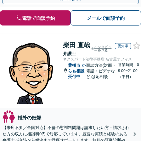
電話で面談予約
メールで面談予約
柴田 直哉
愛知県
インタビュ
ーを見る
弁護士
ネクスパート法律事務所 名古屋オフィス
営業時間：0
豊橋市
か
面談方法(対面・
らも相談
電話・ビデオな
9:00~21:00
受付中
ど)は応相談
（平日）
婚外の妊娠
【来所不要／全国対応】不倫の慰謝料問題は請求したい方・請求され
た方の双方に相談料0円で対応しています。豊富な実績と経験のある
弁護士が交渉から解決まで徹底サポートします。無料の証拠診断や着