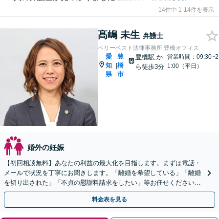
14件中 1-14件を表示
髙嶋 未生
弁護士
ベリーベスト法律事務所 豊橋オフィス
愛
豊
豊橋駅
か
営業時間：09:30~2
知
橋
|
1:00（平日）
ら徒歩3分
県
市
婚外の妊娠
【初回相談無料】あなたの利益の最大化を目指します。まずは電話・
メールで状況を丁寧にお聞きします。「離婚を希望している」「離婚
を切り出された」「不貞の慰謝料請求をしたい」等お任せください。
【リーズナブルな料金設定】
料金表を見る