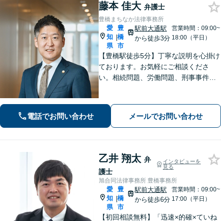
藤本 佳大
弁護士
豊橋まちなか法律事務所
愛
豊
駅前大通駅
営業時間：09:00~
知
橋
|
18:00（平日）
から徒歩3分
県
市
【豊橋駅徒歩5分】丁寧な説明を心掛け
ております。お気軽にご相談くださ
い。相続問題、労働問題、刑事事件そ
の他一般民事事件に対応しています。
【完全個室】【弁護士歴10年】
電話でお問い合わせ
メールでお問い合わせ
乙井 翔太
弁
インタビューを
見る
護士
旭合同法律事務所 豊橋事務所
愛
豊
駅前大通駅
営業時間：09:00~
知
橋
|
17:00（平日）
から徒歩6分
県
市
【初回相談無料】「迅速×的確×ていね