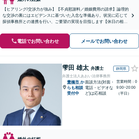
【ヒアリング/交渉力が強み】【不貞慰謝料／婚姻費用の請求】論理的
な交渉の裏にはエビデンスに基づいた入念な準備あり。状況に応じて
探偵事務所との連携を行い、ご要望の実現を目指します【休日の相談
可能】【御器所駅／桜山駅徒歩14分】
電話でお問い合わせ
メールでお問い合わせ
雫田 雄太
弁護士
静岡県
弁護士法人あおい法律事務所
営業時間：0
豊橋市
か
面談方法(対面・
らも相談
電話・ビデオな
9:00~20:00
受付中
ど)は応相談
（平日）