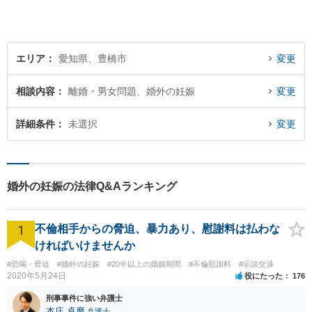
虚で親しみやすい弁護士を目
指しています。【駅前大通駅3
分】
エリア
愛知県、豊橋市
変更
相談内容
離婚・男女問題、婚外の妊娠
変更
詳細条件
未選択
変更
婚外の妊娠の法律Q&Aランキング
1
不倫相手からの脅迫、暴力あり、慰謝料は払わな
ければいけませんか
#恐喝・脅迫
#婚外の妊娠
#20年以上の婚姻期間
#不倫慰謝料
#示談交渉
2020年5月24日
役にたった
176
刑事事件に強い弁護士
本庄 卓磨
弁護士