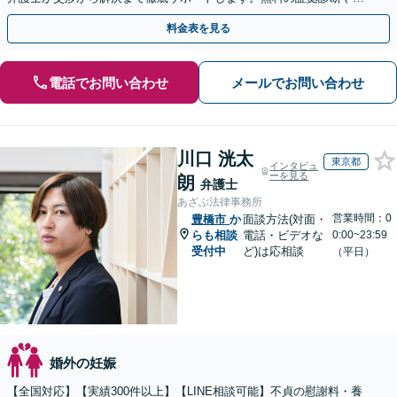
手金の返還保証もありますので安心してご相談ください。
料金表を見る
電話でお問い合わせ
メールでお問い合わせ
川口 洸太
東京都
インタビュ
ーを見る
朗
弁護士
あざぶ法律事務所
営業時間：0
豊橋市
か
面談方法(対面・
らも相談
電話・ビデオな
0:00~23:59
受付中
ど)は応相談
（平日）
婚外の妊娠
【全国対応】【実績300件以上】【LINE相談可能】不貞の慰謝料・養