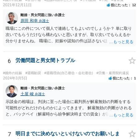
2021年12月11日
役にたった
12
離婚・男女問題に強い弁護士
原田 和幸
弁護士
職場にこの件について個人で連絡してもよいのでしょうか？ 単に取り
次いでもらうだけなら構わないと思いますが、取り次いでもらえるか
分かりませんね。 職場に、妊娠や認知の件は話さないほうがよいと思
います。 それとも弁護士を通すべきなのでしょうか？ 相談者で対応が
難しいと思われれば、弁護士に入ってもらうことも検討されてくださ
い。 一度、お近くの弁護士に相談されてみてもよいと思います。
6
労働問題と男女間トラブル
#婚外の妊娠
#退職勧奨
#退職理由(自己都合・会社都合)
#労働・雇用契約違反
2024年3月5日
役にたった
1
離婚・男女問題に強い弁護士
土屋 峻
弁護士
示談金の相場は、判決に至った場合に裁判所が解雇無効の判断をする
可能性がどれだけのものかによってきます。 解雇無効の判断がされる
と、バックペイ（解雇時から紛争解決時までの賃金）が認められるの
で、解雇無効の判断をする可能性が高ければバックペイ＋解決金が基
準となります。解決金の基準は、半年から１年程度の賃金相当額くら
いだと思います。 この件は、弁護士に具体的な内容について、ご相談
7
明日までに決めないといけないのでお願いしま
された方がよい事案だと考えます。