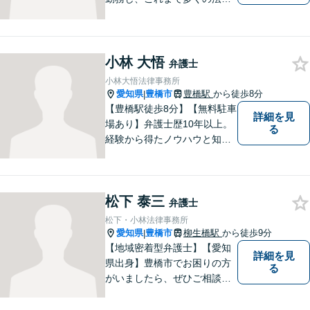
相談を担当してきました。ど
んな相談でも構いません。初
回30分は無料ですから、お気
軽にお電話ください。
小林 大悟
弁護士
小林大悟法律事務所
愛知県
豊橋市
豊橋駅
から徒歩8分
|
【豊橋駅徒歩8分】【無料駐車
詳細を見
場あり】弁護士歴10年以上。
る
経験から得たノウハウと知見
を駆使して、皆さまの期待に
お応えできるよう努力してま
いります。【夜間／休日対応
松下 泰三
可能】親しみやすく、信頼い
弁護士
ただける人間性を大切にして
松下・小林法律事務所
います。お気軽にご相談くだ
愛知県
豊橋市
柳生橋駅
から徒歩9分
|
さい。
【地域密着型弁護士】【愛知
詳細を見
県出身】豊橋市でお困りの方
る
がいましたら、ぜひご相談く
ださい。