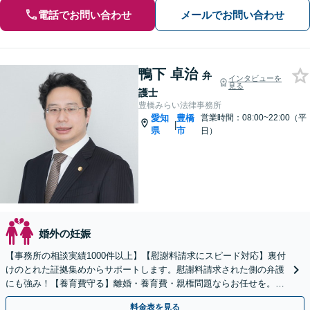
電話でお問い合わせ
メールでお問い合わせ
鴨下 卓治
弁
インタビューを
見る
護士
豊橋みらい法律事務所
愛知
豊橋
営業時間：08:00~22:00（平
|
県
市
日）
婚外の妊娠
【事務所の相談実績1000件以上】【慰謝料請求にスピード対応】裏付
けのとれた証拠集めからサポートします。慰謝料請求された側の弁護
にも強み！【養育費守る】離婚・養育費・親権問題ならお任せを。継
続的に費用を受け取る条件を整えます【土日祝も対応】
料金表を見る