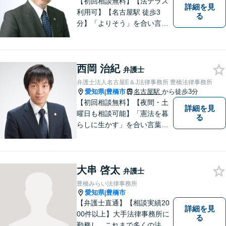
【初回相談無料】【法テラス
詳細を見
利用可】【名古屋駅 徒歩3
る
分】「よりそう」を合い言葉
に丁寧で親切な相談を心がけ
ております。信頼と安心をモ
ットーに弁護士が誠心誠意、
西岡 治紀
応対をさせていただきます。
弁護士
お気軽にご相談ください。
弁護士法人名古屋E＆J法律事務所 豊橋法律事務所
愛知県
豊橋市
名古屋駅
から徒歩3分
|
【初回相談無料】【夜間・土
詳細を見
曜日も相談可能】「憲法を暮
る
らしに生かす」を合い言葉
に、身近な法律相談窓口とし
て、あなたのご相談にお応え
いたします。心に寄り添いな
大串 啓太
がら、尽力させていただきま
弁護士
すので、お気軽にお問い合わ
豊橋みらい法律事務所
せ下さい。
愛知県
豊橋市
|
【弁護士直通】【相談実績20
詳細を見
00件以上】大手法律事務所に
る
勤務し、これまで多くの法律