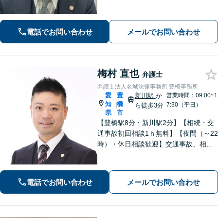
す。「相談してよかった！」と言って
いただけるような相談対応を心がけて
います。完全個室
電話でお問い合わせ
メールでお問い合わせ
梅村 直也
弁護士
弁護士法人名城法律事務所 豊橋事務所
愛
豊
新川駅
か
営業時間：09:00~1
知
橋
|
7:30（平日）
ら徒歩3分
県
市
【豊橋駅8分・新川駅2分】【相続・交
通事故初回相談1ｈ無料】【夜間（～22
時）・休日相談歓迎】交通事故、相
続、刑事事件等、幅広く対応。「選ん
でよかった」と思ってもらえるよう、
誠心誠意取り組みます。少しでもお悩
電話でお問い合わせ
メールでお問い合わせ
みがあれば、お気軽にご相談くださ
い。