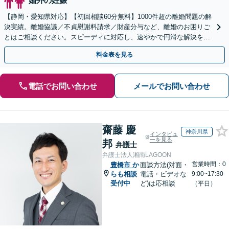
婚外の妊娠
【静岡・愛知県対応】【初回相談60分無料】1000件超の離婚問題の解
決実績。離婚協議／不貞慰謝料請求／財産分与など、離婚のお困りご
とはご相談ください。スピーディに対応し、速やかで円滑な解決を目
指します【女性弁護士・男性弁護士どちらも所属】
料金表を見る
電話でお問い合わせ
メールでお問い合わせ
齋藤 慶
神奈川県
インタビュ
ーを見る
邦
弁護士
弁護士法人湘南LAGOON
営業時間：0
豊橋市
か
面談方法(対面・
らも相談
電話・ビデオな
9:00~17:30
受付中
ど)は応相談
（平日）