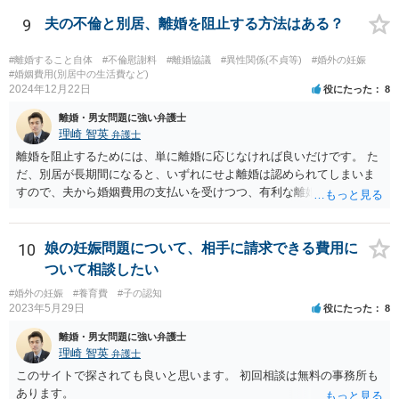
9
夫の不倫と別居、離婚を阻止する方法はある？
#離婚すること自体
#不倫慰謝料
#離婚協議
#異性関係(不貞等)
#婚外の妊娠
#婚姻費用(別居中の生活費など)
2024年12月22日
役にたった
8
離婚・男女問題に強い弁護士
理崎 智英
弁護士
離婚を阻止するためには、単に離婚に応じなければ良いだけです。 た
だ、別居が長期間になると、いずれにせよ離婚は認められてしまいま
すので、夫から婚姻費用の支払いを受けつつ、有利な離婚条件での離
婚を目指すというのが現実的な方策かと考えます。
10
娘の妊娠問題について、相手に請求できる費用に
ついて相談したい
#婚外の妊娠
#養育費
#子の認知
2023年5月29日
役にたった
8
離婚・男女問題に強い弁護士
理崎 智英
弁護士
このサイトで探されても良いと思います。 初回相談は無料の事務所も
あります。