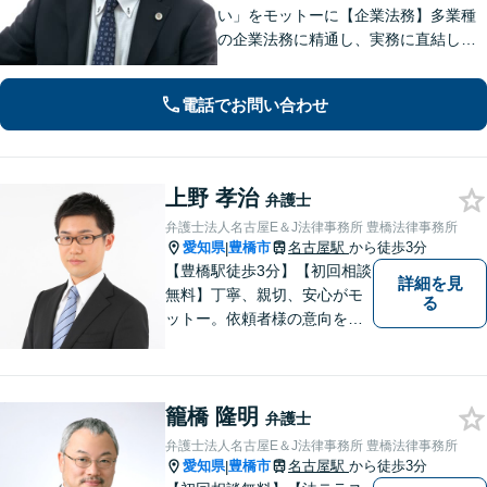
い」をモットーに【企業法務】多業種
の企業法務に精通し、実務に直結した
アドバイスを提供します【相続問題】
遺産分割・遺留分・使途不明金の調
電話でお問い合わせ
査、事業承継まで幅広く対応。【休
日・夜間対応OK】【豊橋駅10分】
上野 孝治
弁護士
弁護士法人名古屋E＆J法律事務所 豊橋法律事務所
愛知県
豊橋市
名古屋駅
から徒歩3分
|
【豊橋駅徒歩3分】【初回相談
詳細を見
無料】丁寧、親切、安心がモ
る
ットー。依頼者様の意向を深
く汲み取り、最善の解決に向
けて尽力します。法律のプロ
フェッショナルとして、皆様
籠橋 隆明
を明るい未来へと導きます。
弁護士
まずは無料相談をご利用くだ
弁護士法人名古屋E＆J法律事務所 豊橋法律事務所
さい。
愛知県
豊橋市
名古屋駅
から徒歩3分
|