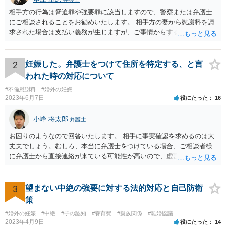
相手方の行為は脅迫罪や強要罪に該当しますので、警察または弁護士
にご相談されることをお勧めいたします。 相手方の妻から慰謝料を請
求された場合は支払い義務が生じますが、ご事情からすると減額交渉
をする余地は十分にありそうです。
2
妊娠した。弁護士をつけて住所を特定する、と言
われた時の対応について
#不倫慰謝料
#婚外の妊娠
2023年6月7日
役にたった
16
小峰 将太郎
弁護士
お困りのようなので回答いたします。 相手に事実確認を求めるのは大
丈夫でしょう。むしろ、本当に弁護士をつけている場合、ご相談者様
に弁護士から直接連絡が来ている可能性が高いので、虚言の可能性も
確かにあります。 弁護士は身分や素性を非公開する意味はないので、
相手にそのことを聞くことに問題はありません。 逆に本当に弁護士を
つけているような場合はこちらも、弁護士に相談した方がよいかと考
3
望まない中絶の強要に対する法的対応と自己防衛
えます。 ご参考になれば幸いです。
策
#婚外の妊娠
#中絶
#子の認知
#養育費
#親族関係
#離婚協議
2023年4月9日
役にたった
14