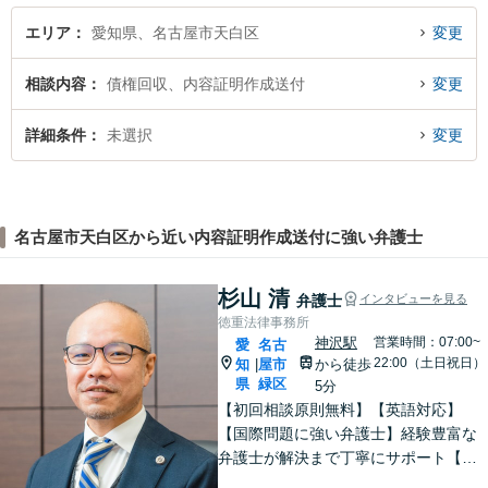
エリア
愛知県、名古屋市天白区
変更
相談内容
債権回収、内容証明作成送付
変更
詳細条件
未選択
変更
名古屋市天白区から近い内容証明作成送付に強い弁護士
杉山 清
弁護士
インタビューを見る
徳重法律事務所
神沢駅
営業時間：07:00~
愛
名古
22:00（土日祝日）
知
屋市
から徒歩
|
県
緑区
5分
【初回相談原則無料】【英語対応】
【国際問題に強い弁護士】経験豊富な
弁護士が解決まで丁寧にサポート【離
婚・男女問題】国際離婚からお子さま