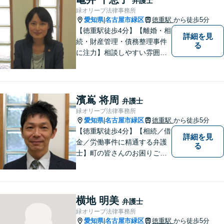
弁護士
緑オリーブ法律事務所
愛知県
名古屋市緑区
徳重駅
から徒歩5分
|
【徳重駅徒歩4分】【離婚・相
詳細を見
続・財産管理・債務整理事件
る
に注力】相談しやすい雰囲気
を心がけております。お気軽
にご相談ください。【駐車場
有】
濱嶌 将周
弁護士
緑オリーブ法律事務所
愛知県
名古屋市緑区
徳重駅
から徒歩5分
|
【徳重駅徒歩4分】【相続／借
詳細を見
金／労働事件に精通する弁護
る
士】町の皆さんのお困りごと
を何でも解決するジェネラリ
スト弁護士。社会の秩序を保
つべく、環境問題やマイナン
バー等の情報問題にも意欲高
横地 明美
弁護士
く取り組みます。お困りごと
緑オリーブ法律事務所
があれば。お気軽にご相談く
愛知県
名古屋市緑区
徳重駅
から徒歩5分
|