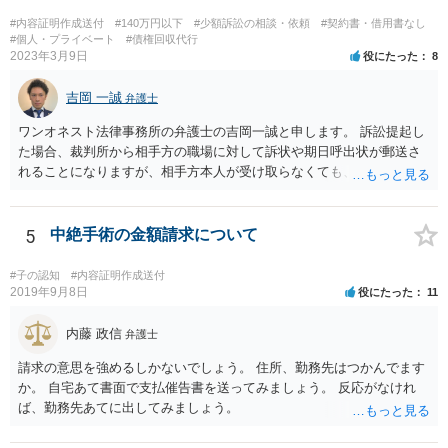
ますが、交渉を依頼すると①着手金が請求額×8％or10万円の高い方、
#内容証明作成送付
#140万円以下
#少額訴訟の相談・依頼
#契約書・借用書なし
②成功報酬が16％、③実費というところでしょうか。法律事務所によ
#個人・プライベート
#債権回収代行
2023年3月9日
役にたった
8
っては別途日当を請求するところもあると思います。 勝訴の見込みや
回収の見込み、私にご依頼いただいた場合の費用については、詳細を
吉岡 一誠
お伺いできればお伝えさせていただきますので、宜しければ、個別に
弁護士
ご連絡頂けますと幸いです。 宜しくお願い致します。
ワンオネスト法律事務所の弁護士の吉岡一誠と申します。 訴訟提起し
た場合、裁判所から相手方の職場に対して訴状や期日呼出状が郵送さ
れることになりますが、相手方本人が受け取らなくても、勤務先の他
の従業員等が受け取ることで送達完了となり、裁判手続を開始できる
可能性があります。 諦めずに追及を続けることで回収に至ることはま
まあるため、少額訴訟につき前向きに検討して良いかと思います。
5
中絶手術の金額請求について
#子の認知
#内容証明作成送付
2019年9月8日
役にたった
11
内藤 政信
弁護士
請求の意思を強めるしかないでしょう。 住所、勤務先はつかんでます
か。 自宅あて書面で支払催告書を送ってみましょう。 反応がなけれ
ば、勤務先あてに出してみましょう。