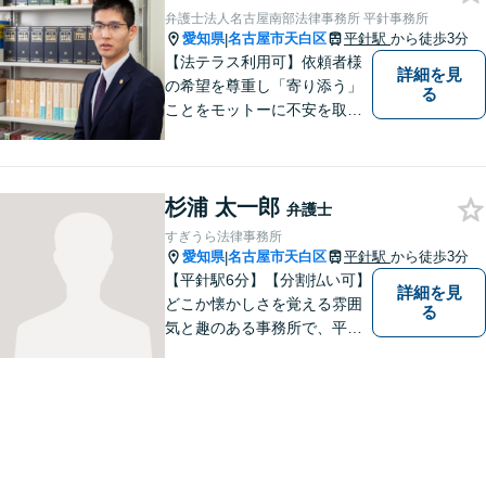
業及び個人事業主の顧問に関
弁護士法人名古屋南部法律事務所 平針事務所
する相談は初回相談無料で
愛知県
名古屋市天白区
平針駅
から徒歩3分
|
す。
【法テラス利用可】依頼者様
詳細を見
の希望を尊重し「寄り添う」
る
ことをモットーに不安を取り
除くサポートをしてまいりま
す。法律の観点からだけでな
く、お気持ちやご事情に寄り
杉浦 太一郎
添った対応が可能です。お気
弁護士
軽にご相談ください。
すぎうら法律事務所
愛知県
名古屋市天白区
平針駅
から徒歩3分
|
【平針駅6分】【分割払い可】
詳細を見
どこか懐かしさを覚える雰囲
る
気と趣のある事務所で、平針
に縁とゆかりを持った弁護士
が【相続・不動産・一般民
事・企業法務・税務】といっ
た幅広い対応業務で問題解決
に取り組みます。