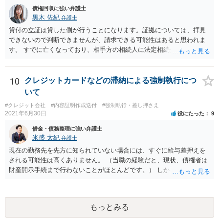
債権回収に強い弁護士
の内部事情は、私に対する返還義務の発生や履行時期には何ら影響を
黒木 佐紀
弁護士
及ぼすものではありません。 これ以上、本件の解決を不必要に遅延さ
せることなく、誠意をもって速やかに返金手続を履行されるよう、強
貸付の立証は貸した側が行うことになります。証拠については、拝見
く求めます。 以上
できないので判断できませんが、請求できる可能性はあると思われま
す。 すでに亡くなっており、相手方の相続人に法定相続分に応じて請
求していくことになりますが、相続人が相続放棄すると請求すること
が難しくなります。 お早めに相続人に請求していくか、それが難しい
場合は、弁護士に相談されるのがよろしいかと思います。
10
クレジットカードなどの滞納による強制執行につ
いて
#クレジット会社
#内容証明作成送付
#強制執行・差し押さえ
2021年6月30日
役にたった
9
借金・債務整理に強い弁護士
米盛 太紀
弁護士
現在の勤務先を先方に知られていない場合には、すぐに給与差押えを
される可能性は高くありません。 （当職の経験だと、現状、債権者は
財産開示手続まで行わないことがほとんどです。） しかしながら、一
度判決が出ている以上、いつ強制執行が行われても不思議ではない状
況です。 そのため、分割払いが困難ということであれば破産や個人再
生も検討した方が良いと思います。 もっとも、無視をし続けたとして
もっとみる
も、刑事罰に問われることはありませんので、その点はご安心くださ
い。 どのような手続きを行うかは、相談者様の現在の生活状況等によ