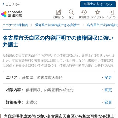
弁護士の方はこちら
ココナラへ
投稿する
探す
閲覧履歴
マイリスト
ログイン
ココナラ法律相談
愛知県で法律相談できる弁護士
名古屋市で法律相談
名古屋市天白区の内容証明での債権回収に強い
弁護士
愛知県の名古屋市天白区で内容証明での債権回収に強い弁護士が3名見つかりま
した。初回面談無料や夜間面談に対応している弁護士なども掲載中。債権回収
に関係する売掛金回収や債権回収代行、債権の時効中断等の細かな分野での絞
り込み検索もでき便利です。特に野並駅前法律事務所の田口 博貴弁護士や弁護
士法人名古屋南部法律事務所 平針事務所の林 翔太弁護士、すぎうら法律事務所
エリア
愛知県、名古屋市天白区
変更
の杉浦 太一郎弁護士のプロフィール情報や弁護士費用、強みなどが注目されて
います。『名古屋市天白区で土日や夜間に発生した内容証明での債権回収のト
相談内容
債権回収、内容証明作成送付
変更
ラブルを今すぐに弁護士に相談したい』『内容証明での債権回収のトラブル解
決の実績豊富な近くの弁護士を検索したい』『初回相談無料で内容証明での債
権回収を法律相談できる名古屋市天白区内の弁護士に相談予約したい』などで
詳細条件
未選択
変更
お困りの相談者さんにおすすめです。
内容証明作成送付に強い名古屋市天白区から相談可能な弁護士