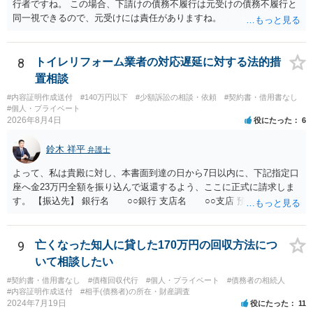
行者ですね。 この場合、下請けの債務不履行は元受けの債務不履行と
同一視できるので、元受けには責任がありますね。
8
トイレリフォーム業者の対応遅延に対する法的措
置相談
#内容証明作成送付
#140万円以下
#少額訴訟の相談・依頼
#契約書・借用書なし
#個人・プライベート
2026年8月4日
役にたった
6
鈴木 祥平
弁護士
よって、私は貴殿に対し、本書面到達の日から7日以内に、下記指定口
座へ金23万円全額を振り込んで返還するよう、ここに正式に請求しま
す。 【振込先】 銀行名 ○○銀行 支店名 ○○支店 預金種別 普通
口座番号 ○○○○○○○ 口座名義 ○○○○ 万一、上記期限までに返金がな
されない場合には、貴殿には任意に返金する意思がないものと判断
し、やむを得ず、返還金23万円及びこれに対する遅延損害金の支払い
9
亡くなった知人に貸した170万円の回収方法につ
を求める民事訴訟、支払督促その他必要な法的手続を直ちに講じま
いて相談したい
す。 その際には、訴訟に要する費用その他法令上認められる金員につ
#契約書・借用書なし
#債権回収代行
#個人・プライベート
#債務者の相続人
いても併せて請求する予定ですので、あらかじめ申し添えます。 本件
#内容証明作成送付
#相手(債務者)の所在・財産調査
は、貴殿自らが契約を解約したことによって生じた返還義務の履行を
2024年7月19日
役にたった
11
求めるものにすぎません。貴殿の仕入先との取引関係や返金時期など