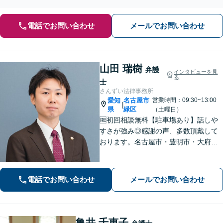
【債権回収にお困りの企業様の顧問契約にも注力】
電話でお問い合わせ
メールでお問い合わせ
山田 瑞樹
弁護
インタビューを見
る
士
さんずい法律事務所
愛知
名古屋市
営業時間：09:30~13:00
|
県
緑区
（土曜日）
🆓初回相談無料【駐車場あり】話しや
すさが強み◎感謝の声、多数頂戴して
おります。名古屋市・豊明市・大府
市・東海市から好アクセス。積極的な
コミュニケーションと親身な対応で、
不安を軽減。理想とする解決を目指し
電話でお問い合わせ
メールでお問い合わせ
ます【土曜・夜間面談OK】
亀井 千恵子