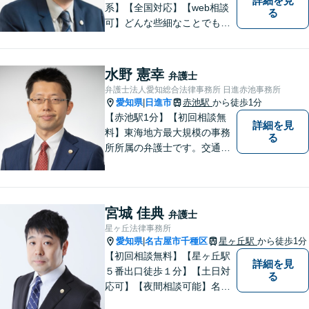
詳細を見
系】【全国対応】【web相談
る
可】どんな些細なことでもお
気軽にご相談ください。イン
ターネット／削除請求や開示
請求、利用規約などのトラブ
水野 憲幸
弁護士
ルはお任せ！相続／感情面の
弁護士法人愛知総合法律事務所 日進赤池事務所
納得感を重視します。
愛知県
日進市
赤池駅
から徒歩1分
|
【赤池駅1分】【初回相談無
詳細を見
料】東海地方最大規模の事務
る
所所属の弁護士です。交通事
故、離婚問題、相続問題等多
数の事件を扱っています。初
回相談無料、営業時間外の相
談対応も行っております。ま
宮城 佳典
弁護士
ずは、お気軽にお電話くださ
星ヶ丘法律事務所
い。
愛知県
名古屋市千種区
星ヶ丘駅
から徒歩1分
|
【初回相談無料】【星ヶ丘駅
詳細を見
５番出口徒歩１分】【土日対
る
応可】【夜間相談可能】名古
屋市千種区の弁護士です。ぜ