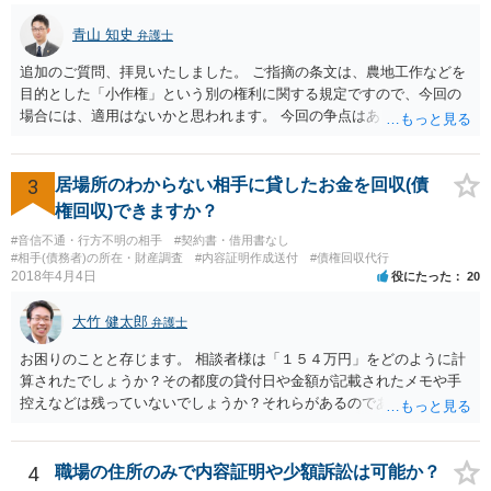
青山 知史
弁護士
追加のご質問、拝見いたしました。 ご指摘の条文は、農地工作などを
目的とした「小作権」という別の権利に関する規定ですので、今回の
場合には、適用はないかと思われます。 今回の争点はあくまで、明け
渡し請求の前提となる、賃貸借契約が有効に解除されているか否かに
なりますが、複数の先生方も述べておられる通り、一般的に解除が認
められる事案と比べても、今回は賃料未払の期間が長いですので、ご
3
居場所のわからない相手に貸したお金を回収(債
記載の事情だけを踏まえれば、解除に基づく明渡しが認められる見込
権回収)できますか？
みはある事案かと思われます。
#音信不通・行方不明の相手
#契約書・借用書なし
#相手(債務者)の所在・財産調査
#内容証明作成送付
#債権回収代行
2018年4月4日
役にたった
20
大竹 健太郎
弁護士
お困りのことと存じます。 相談者様は「１５４万円」をどのように計
算されたでしょうか？その都度の貸付日や金額が記載されたメモや手
控えなどは残っていないでしょうか？それらがあるのであればメール
と共に証拠として用いることが可能です。メールについては内容次第
です。 彼の住所については住民票上の住所であれば調査することは可
能です。 弁護士に依頼した際の費用にいては現在弁護士費用が自由化
4
職場の住所のみで内容証明や少額訴訟は可能か？
されており法律事務所によって異なりますので、あくまで目安となり