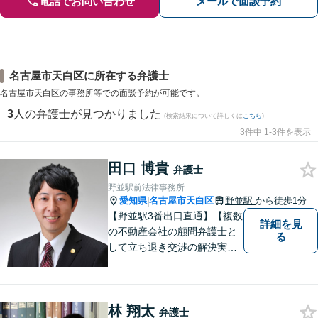
電話でお問い合わせ
メールで面談予約
名古屋市天白区に所在する弁護士
名古屋市天白区の事務所等での面談予約が可能です。
3
人の弁護士が見つかりました
(検索結果について詳しくは
こちら
)
3件中 1-3件を表示
田口 博貴
弁護士
野並駅前法律事務所
愛知県
名古屋市天白区
野並駅
から徒歩1分
|
【野並駅3番出口直通】【複数
詳細を見
の不動産会社の顧問弁護士と
る
して立ち退き交渉の解決実績
多数】立ち退き（賃借人側で
賃料不払いの場合を除く）、
相続、交通事故（人身事故の
林 翔太
被害者側に限る）、離婚、企
弁護士