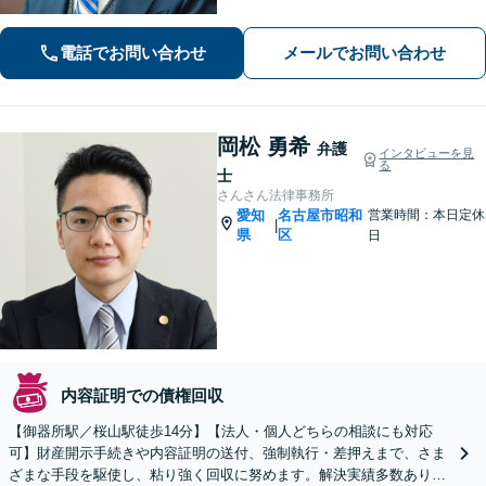
の問題まで親身になって対応！【刑事
事件】早期釈放に向けて迅速に対処
電話でお問い合わせ
メールでお問い合わせ
【夜間・休日面談】【徳重駅／神沢駅5
分】
岡松 勇希
弁護
インタビューを見
る
士
さんさん法律事務所
愛知
名古屋市昭和
営業時間：本日定休
|
県
区
日
内容証明での債権回収
【御器所駅／桜山駅徒歩14分】【法人・個人どちらの相談にも対応
可】財産開示手続きや内容証明の送付、強制執行・差押えまで、さま
ざまな手段を駆使し、粘り強く回収に努めます。解決実績多数あり。