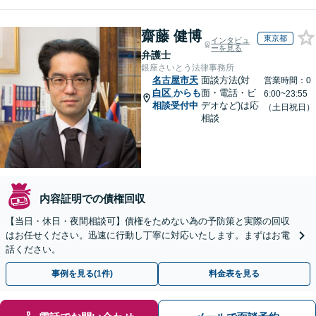
齋藤 健博
東京都
インタビュ
ーを見る
弁護士
銀座さいとう法律事務所
名古屋市天
面談方法(対
営業時間：0
白区
からも
面・電話・ビ
6:00~23:55
相談受付中
デオなど)は応
（土日祝日）
相談
内容証明での債権回収
【当日・休日・夜間相談可】債権をためない為の予防策と実際の回収
はお任せください。迅速に行動し丁寧に対応いたします。まずはお電
話ください。
事例を見る(1件)
料金表を見る