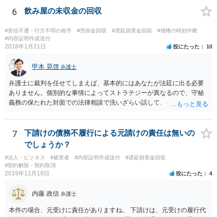
6
飲み屋の未収金の回収
#音信不通・行方不明の相手
#売掛金回収
#遅延損害金回収
#債権の時効中断
#内容証明作成送付
2018年1月21日
役にたった
10
甲本 晃啓
弁護士
弁護士に裁判を任せてしまえば、基本的にはあなたが法廷に出る必要
ありません。個別的な事情によってストラテジーが異なるので、守秘
義務の保たれた対面での法律相談で洗いざらい話して、ベストな方法
を検討してもらってください。
7
下請けの債務不履行による元請けの責任は無いの
でしょうか？
#法人・ビジネス
#被害者
#内容証明作成送付
#遅延損害金回収
#契約解除・契約取消
2019年11月19日
役にたった
4
内藤 政信
弁護士
本件の場合、元受けに責任がありますね。 下請けは、元受けの履行代