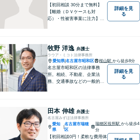
ださい。
【初回相談 30分まで無料】
詳細を見
【離婚（ＤＶケースも対
る
応）・性被害事案に注力】
【子連れでのご相談可】
牧野 洋逸
弁護士
ラウア・ミコト法律事務所
愛知県
名古屋市昭和区
桜山駅
から徒歩8分
|
名古屋市昭和区の法律事務
詳細を見
所。相続、不動産、企業法
る
務、交通事故などの一般的な
法律相談はもちろん、スポー
ツ法務にも積極的に取り組ん
でいます【初回30分相談無
料】【桜山駅より徒歩８分】
田本 伸雄
弁護士
【駐車場あり】【オンライン
名古屋みずほ法律事務所
相談可】
瑞穂区役所駅
から徒歩4
愛知
名古屋市瑞穂
|
県
区
分
【初回相談0円！柔軟な費用体