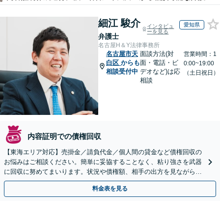
細江 駿介
愛知県
インタビュ
ーを見る
弁護士
名古屋H＆Y法律事務所
名古屋市天
面談方法(対
営業時間：1
白区
からも
面・電話・ビ
0:00~19:00
相談受付中
デオなど)は応
（土日祝日）
相談
内容証明での債権回収
【東海エリア対応】売掛金／請負代金／個人間の貸金など債権回収の
お悩みはご相談ください。簡単に妥協することなく、粘り強さを武器
に回収に努めてまいります。状況や債権額、相手の出方を見ながら、
効果的な方法を臨機応変に対応いたします【土日祝対応可】
料金表を見る