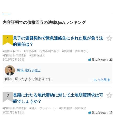
ひ一度ご相談ください。
内容証明での債権回収の法律Q&Aランキング
1
息子の賃貸契約で緊急連絡先にされた親が負う法
的責任は？
#債権回収代行
#音信不通・行方不明の相手
#契約書・借用書なし
#内容証明作成送付
#連帯保証人
2019年5月26日
役にたった
22
馬場 龍行
弁護士
解決に至ったようで何よりです。
2
長期にわたる地代滞納に対して土地明渡請求は可
能でしょうか？
#内容証明作成送付
#個人・プライベート
#契約解除・契約取消
2021年3月18日
役にたった
13