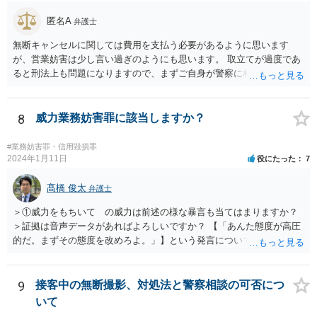
もできますので、刑が軽くなる事情にはなるかもしれません。
匿名A
弁護士
無断キャンセルに関しては費用を支払う必要があるように思います
が、営業妨害は少し言い過ぎのようにも思います。 取立てが過度であ
ると刑法上も問題になりますので、まずご自身が警察に相談したらい
かがでしょうか？ さすがに2回程度で業務妨害とはならないのではな
いかと思います。
8
威力業務妨害罪に該当しますか？
#業務妨害罪・信用毀損罪
2024年1月11日
役にたった
7
髙橋 俊太
弁護士
＞①威力をもちいて の威力は前述の様な暴言も当てはまりますか？
＞証拠は音声データがあればよろしいですか？ 【「あんた態度が高圧
的だ。まずその態度を改めろよ。」】という発言について字面のみで
は確答しにくいところがありますが、３０分程度の間に、どのような
内容・声色で暴言が繰り返されたか等が克明に記録されていれば、証
拠になり得るでしょう。なお、【立ち上がり詰め寄って来そうにな
9
接客中の無断撮影、対処法と警察相談の可否につ
り】という点については、防犯カメラなどがあれば最良だと思われま
いて
す。 ＞被害届は警察に提出するのでしょうか？ はい、そのようになり