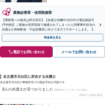
業務妨害罪・信用毀損罪
【警察署への接見は即日対応】【弁護士待機中/当日中の電話相談可
(予約制)】ご家族が犯罪容疑で逮捕されてしまったら刑事事件担当の
弁護士が身柄釈放・不起訴獲得に向けて全力でサポートします。【毎
月100名以上の相談実績】【東海エリア対応】
料金表を見る
電話でお問い合わせ
メールでお問い合わせ
名古屋市天白区に所在する弁護士
名古屋市天白区の事務所等での面談予約が可能です。
2
人の弁護士が見つかりました
(検索結果について詳しくは
こちら
)
2件中 1-2件を表示