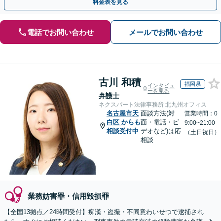
料金表を見る
電話でお問い合わせ
メールでお問い合わせ
古川 和積
福岡県
インタビュ
ーを見る
弁護士
ネクスパート法律事務所 北九州オフィス
名古屋市天
面談方法(対
営業時間：0
白区
からも
面・電話・ビ
9:00~21:00
相談受付中
デオなど)は応
（土日祝日）
相談
業務妨害罪・信用毀損罪
【全国13拠点／24時間受付】痴漢・盗撮・不同意わいせつで逮捕され