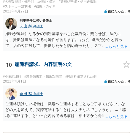
#名誉毀損罪・侮辱罪
#恐喝・脅迫
#業務妨害罪・信用毀損罪
ます。
#ストーカー規制法
#盗撮・のぞき
2021年4月27日
役にたった
8
刑事事件に強い弁護士
丸山 紳
弁護士
撮影が違法になるかの判断基準を示した裁判例に照らせば、法的に
は、撮影は違法になる可能性があります。 ただ、違法だからと言っ
て、店の客に対して、撮影したかと詰め寄ったり、スマホのデータを
見せろと言ったりすることは、現実的には困難でしょう。 穏当に、店
長等からやんわりと注意してもらうなど、店の運営面からの対策を行
うことが現実的であるように思います。
10
慰謝料請求、内容証明の文
#不倫慰謝料
#業務妨害罪・信用毀損罪
#慰謝料請求された側
2021年4月1日
役にたった
6
倉田 勲
弁護士
ご連絡頂けない場合は、職場へご連絡することもご了承ください、な
どの文を加えて、実際電話することは大丈夫なのでしょうか。 →「職
場に連絡する」といった内容で送る事は、相手方から脅迫や強要未遂
と言われ揉める可能性があるので、あまりお勧めしません。 また電
話をすることについても、場合によっては業務妨害と言われる可能性