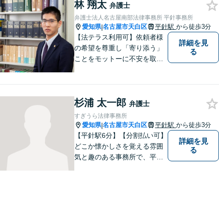
林 翔太
弁護士
弁護士法人名古屋南部法律事務所 平針事務所
愛知県
名古屋市天白区
平針駅
から徒歩3分
|
【法テラス利用可】依頼者様
詳細を見
の希望を尊重し「寄り添う」
る
ことをモットーに不安を取り
除くサポートをしてまいりま
す。法律の観点からだけでな
く、お気持ちやご事情に寄り
杉浦 太一郎
添った対応が可能です。お気
弁護士
軽にご相談ください。
すぎうら法律事務所
愛知県
名古屋市天白区
平針駅
から徒歩3分
|
【平針駅6分】【分割払い可】
詳細を見
どこか懐かしさを覚える雰囲
る
気と趣のある事務所で、平針
に縁とゆかりを持った弁護士
が【相続・不動産・一般民
事・企業法務・税務】といっ
た幅広い対応業務で問題解決
に取り組みます。