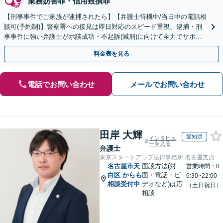
業務妨害罪・信用毀損罪
【刑事事件でご家族が逮捕されたら】【弁護士待機中/当日中の電話相
談可(予約制)】警察署への接見は即日対応のスピード重視、逮捕・刑
事事件に強い弁護士が示談成功・不起訴(減刑)に向けて全力でサポー
トします。【加害者側の相談専門】
料金表を見る
電話でお問い合わせ
メールでお問い合わせ
田岸 大輝
愛知県
インタビュ
ーを見る
弁護士
東京スタートアップ法律事務所 名古屋支店
名古屋市天
面談方法(対
営業時間：0
白区
からも
面・電話・ビ
6:30~22:00
相談受付中
デオなど)は応
（土日祝日）
相談