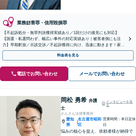
業務妨害罪・信用毀損罪
【不起訴処分・無罪判決獲得実績あり／1回だけの接見にも対応】
【国選・私選問わず、幅広い事件の対応実績あり｜被害者側にも注
力】早期釈放／示談交渉／不起訴獲得に向け、迅速に動きます！家族
が逮捕されたらご連絡を｜夜間・休日面談／徳重駅・神沢駅5分
料金表を見る
電話でお問い合わせ
メールでお問い合わせ
岡松 勇希
弁護
インタビューを見
る
士
さんさん法律事務所
愛知
名古屋市昭和
営業時間：本日定休
|
県
区
日
悩みの核心を捉え、依頼者様が納得で