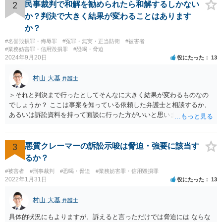
て自重すべきです。 なお、他人のレシートを使ってキャンペーンに応
2
民事裁判で和解を勧められたら和解するしかない
募してポイント等を詐取する行為については度を越せば電子計算機使
か？判決で大きく結果が変わることはあります
用詐欺等で検挙されるリスクがそれなりにあるかと存じます。キャン
か？
ペーンの主催者に対しては実害を与えているわけですので、主催者か
#名誉毀損罪・侮辱罪
#冤罪・無実・正当防衛
#被害者
ら被害申告等される可能性は十分あるかと存じます。
#業務妨害罪・信用毀損罪
#恐喝・脅迫
2024年9月20日
役にたった
13
村山 大基
弁護士
＞それと判決まで行ったとしてそんなに大きく結果が変わるものなの
でしょうか？ ここは事案を知っている依頼した弁護士と相談するか、
あるいは訴訟資料を持って面談に行った方がいいと思います。 和解
は、その時点での裁判官の印象（法律的には心証、と言ったりしま
す）に基づいて 提案されるもので、応じない場合提示案より上がった
り下がったりはありえます。 例えば、原告としては判決だともっと下
3
悪質クレーマーの訴訟示唆は脅迫・強要に該当す
がるかもしれないから応じておくか、とか 被告としては判決でもっと
るか？
払うことになるリスクを考えたら和解に応じるか、とか考えさせるよ
#被害者
#刑事裁判
#恐喝・脅迫
#業務妨害罪・信用毀損罪
うな案が出てきます。
2022年1月31日
役にたった
13
村山 大基
弁護士
具体的状況にもよりますが、訴えると言っただけでは脅迫には ならな