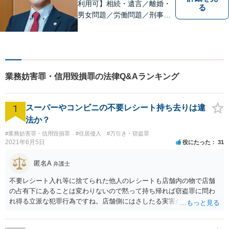
利用可】相続・遺言／離婚・
る
男女問題／労働問題／刑事事
件／借金問題に注力！依頼者
さまのお悩みに寄り添った、
質の高いリーガルサービスを
ご提供。小さなお困り事でも
構いません【夜間・休日面
業務妨害罪・信用毀損罪の法律Q&Aランキング
談】【完全個室】【今池駅3
分】
1
スーパーやコンビニの不要レシート持ち去りは違
法か？
#業務妨害罪・信用毀損罪
#住居侵入
#万引き・窃盗罪
2021年6月5日
役にたった
31
匿名A
弁護士
不要レシート入れ等に捨てられた他人のレシートも店舗内の物で店舗
の占有下にあることは変わりないので黙って持ち帰れば窃盗罪に問わ
れ得る立派な犯罪行為ですね。店舗側にはさしたる実害がない以上、
わざわざ面倒な被害申告等を行うことは稀で、窃盗罪として検挙され
るリスクは低いと思いますが、万が一検挙された場合のこと等を考え