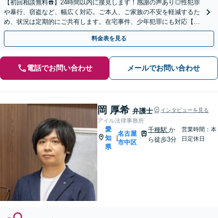
【初回相談無料☎️】24時間以内に接見します！感謝の声あり◎性犯罪
や暴行、窃盗など、幅広く対応。ご本人、ご家族の不安を軽減するた
め、状況は定期的にご共有します。在宅事件、少年犯罪にも対応【休
日・夜間面談OK】【駐車場あり】
料金表を見る
電話でお問い合わせ
メールでお問い合わせ
岡 厚希
弁護士
インタビューを見る
アイル法律事務所
愛
千種駅
か
営業時間：本
名古屋
知
|
日定休日
ら徒歩3分
市中区
県