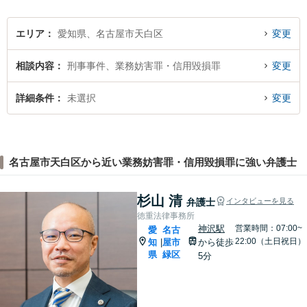
エリア
愛知県、名古屋市天白区
変更
相談内容
刑事事件、業務妨害罪・信用毀損罪
変更
詳細条件
未選択
変更
名古屋市天白区から近い業務妨害罪・信用毀損罪に強い弁護士
杉山 清
弁護士
インタビューを見る
徳重法律事務所
神沢駅
営業時間：07:00~
愛
名古
22:00（土日祝日）
知
屋市
から徒歩
|
県
緑区
5分