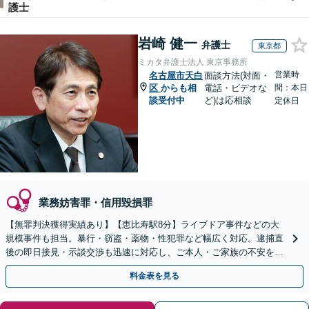
護士
岩崎 健一
弁護士
東京都
ミカタ弁護士法人 東京事務所
営業時
名古屋市天白
面談方法(対面・
区
からも相
電話・ビデオな
間：本日
談受付中
ど)は応相談
定休日
業務妨害罪・信用毀損罪
【無罪判決獲得実績あり】【恵比寿駅8分】ライブドア事件などの大
規模事件も担当。暴行・窃盗・薬物・性犯罪など幅広く対応。逮捕直
後の即日接見・示談交渉も迅速に対応し、ご本人・ご家族の不安を最
小限に抑えます。【初回相談可能】【WEB面談可能】
料金表を見る