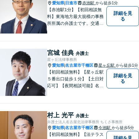
納得感を重視します。
愛知県
日進市
赤池駅
から徒歩1分
|
【赤池駅1分】【初回相談無
詳細を見
料】東海地方最大規模の事務
る
所所属の弁護士です。交通事
故、離婚問題、相続問題等多
数の事件を扱っています。初
回相談無料、営業時間外の相
談対応も行っております。ま
宮城 佳典
弁護士
ずは、お気軽にお電話くださ
星ヶ丘法律事務所
い。
愛知県
名古屋市千種区
星ヶ丘駅
から徒歩1分
|
【初回相談無料】【星ヶ丘駅
詳細を見
５番出口徒歩１分】【土日対
る
応可】【夜間相談可能】名古
屋市千種区の弁護士です。ぜ
ひ一度ご相談ください。
村上 光平
弁護士
弁護士法人名古屋北法律事務所 ちくさ事務所
愛知県
名古屋市千種区
今池駅
から徒歩5分
|
【初回相談無料】【法テラス
詳細を見