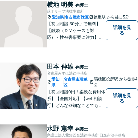
バー等の情報問題にも意欲高
横地 明美
弁護士
く取り組みます。お困りごと
緑オリーブ法律事務所
があれば。お気軽にご相談く
愛知県
名古屋市緑区
徳重駅
から徒歩5分
|
ださい。
【初回相談 30分まで無料】
詳細を見
【離婚（ＤＶケースも対
る
応）・性被害事案に注力】
【子連れでのご相談可】
田本 伸雄
弁護士
名古屋みずほ法律事務所
瑞穂区役所駅
から徒歩4
愛知
名古屋市瑞穂
|
県
区
分
【初回相談0円！柔軟な費用体
詳細を見
系】【全国対応】【web相談
る
可】どんな些細なことでもお
気軽にご相談ください。イン
ターネット／削除請求や開示
請求、利用規約などのトラブ
水野 憲幸
弁護士
ルはお任せ！相続／感情面の
弁護士法人愛知総合法律事務所 日進赤池事務所