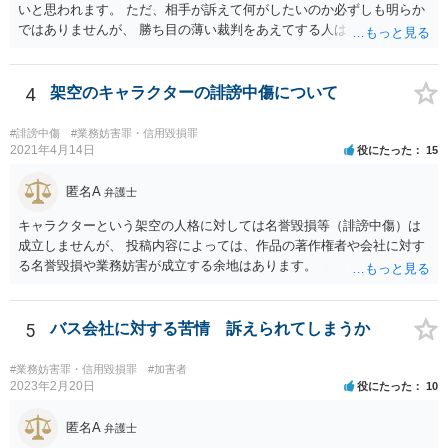
いと思われます。 ただ、相手が訴えて何がしたいのか必ずしも明らか
ではありませんが、 勝ち目の薄い裁判をあえてする人は多くありませ
ん。 裁判をほのめかすのは言うだけでタダですが、 実際裁判するとな
ると時間や労力、弁護士に依頼するならその費用もかかるからです。
依頼まではしなくとも、詳しく状況を伝え、仮に裁判になったら勝て
4
架空のキャラクターの誹謗中傷について
そうかなど 含めて弁護士に相談に行ってみると、不安も軽減されるか
もしれません。
#誹謗中傷
#業務妨害罪・信用毀損罪
2021年4月14日
役にたった
15
匿名A
弁護士
キャラクターという架空の人格に対しては名誉毀損等（誹謗中傷）は
成立しませんが、 投稿内容によっては、作品の著作権者や会社に対す
る名誉毀損や業務妨害が成立する余地はあります。
5
バス会社に対する苦情 訴えられてしまうか
#業務妨害罪・信用毀損罪
#加害者
2023年2月20日
役にたった
10
匿名A
弁護士