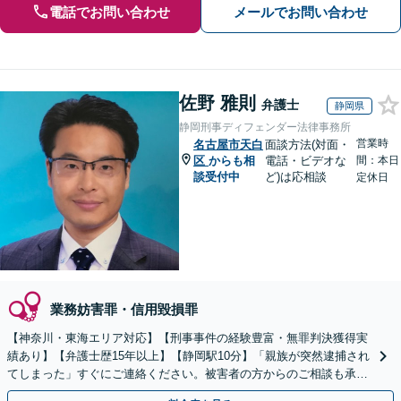
電話でお問い合わせ
メールでお問い合わせ
佐野 雅則
弁護士
静岡県
静岡刑事ディフェンダー法律事務所
営業時
名古屋市天白
面談方法(対面・
区
からも相
電話・ビデオな
間：本日
談受付中
ど)は応相談
定休日
業務妨害罪・信用毀損罪
【神奈川・東海エリア対応】【刑事事件の経験豊富・無罪判決獲得実
績あり】【弁護士歴15年以上】【静岡駅10分】「親族が突然逮捕され
てしまった」すぐにご連絡ください。被害者の方からのご相談も承っ
ています。【初回相談無料】【夜間・休日相談可能】