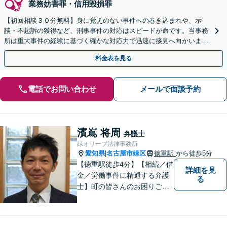
業務妨害罪・信用毀損罪
【初回相談３０分無料】身に覚えのない事件への巻き込まれや、示
談・不起訴の獲得など、刑事事件の対応はスピードが命です。当事務
所は重大事件の経験に基づく確かな対応力で迅速に接見へ向かいま
す。ご家族からのご相談も可能。LINE予約対応です。
料金表を見る
電話でお問い合わせ
メールで面談予約
濱嶌 将周
弁護士
緑オリーブ法律事務所
愛知県
名古屋市緑区
徳重駅
から徒歩5分
|
【徳重駅徒歩4分】【相続／借
詳細を見
金／労働事件に精通する弁護
る
士】町の皆さんのお困りごと
を何でも解決するジェネラリ
スト弁護士。社会の秩序を保
つべく、環境問題やマイナン