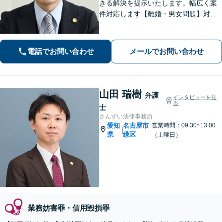
きる解決を提示いたします。幅広く案
件対応します【離婚・男女問題】対応
実績多数！別居時点で婚姻費用は請求
いただけます【企業法務】安心して事
業展開できるよう、法律家の視点でサ
電話でお問い合わせ
メールでお問い合わせ
ポートします！【御器所駅／桜山駅徒
歩14分】
山田 瑞樹
弁護
インタビューを見
る
士
さんずい法律事務所
愛知
名古屋市
営業時間：09:30~13:00
|
県
緑区
（土曜日）
業務妨害罪・信用毀損罪