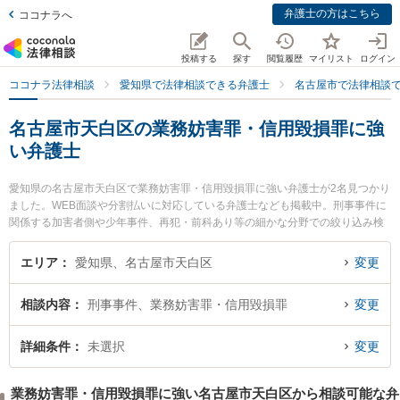
弁護士の方はこちら
ココナラへ
投稿する
探す
閲覧履歴
マイリスト
ログイン
ココナラ法律相談
愛知県で法律相談できる弁護士
名古屋市で法律相談
名古屋市天白区の業務妨害罪・信用毀損罪に強
い弁護士
愛知県の名古屋市天白区で業務妨害罪・信用毀損罪に強い弁護士が2名見つかり
ました。WEB面談や分割払いに対応している弁護士なども掲載中。刑事事件に
関係する加害者側や少年事件、再犯・前科あり等の細かな分野での絞り込み検
索もでき便利です。特に弁護士法人名古屋南部法律事務所 平針事務所の林 翔太
弁護士やすぎうら法律事務所の杉浦 太一郎弁護士のプロフィール情報や弁護士
エリア
愛知県、名古屋市天白区
変更
費用、強みなどが注目されています。『名古屋市天白区で土日や夜間に発生し
た業務妨害罪・信用毀損罪のトラブルを今すぐに弁護士に相談したい』『業務
相談内容
刑事事件、業務妨害罪・信用毀損罪
変更
妨害罪・信用毀損罪のトラブル解決の実績豊富な近くの弁護士を検索したい』
『初回相談無料で業務妨害罪・信用毀損罪を法律相談できる名古屋市天白区内
の弁護士に相談予約したい』などでお困りの相談者さんにおすすめです。
詳細条件
未選択
変更
業務妨害罪・信用毀損罪に強い名古屋市天白区から相談可能な弁