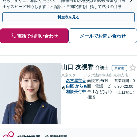
たら、すぐにご相談ください。刑事事件の示談交渉の経験豊富な弁護
士がスピード対応します！不起訴・早期釈放を目指して粘りの弁護活
動を行います。
料金表を見る
電話でお問い合わせ
メールでお問い合わせ
山口 友視香
弁護士
京都府
東京スタートアップ法律事務所 京都支店
名古屋市天
面談方法(対
営業時間：0
白区
からも
面・電話・ビ
6:30~22:00
相談受付中
デオなど)は応
（土日祝日）
相談