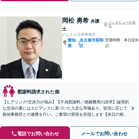
岡松 勇希
弁護
インタビューを見
る
士
さんさん法律事務所
愛知
名古屋市昭和
営業時間：本日定休
|
県
区
日
慰謝料請求された側
【ヒアリング/交渉力が強み】【不貞慰謝料／婚姻費用の請求】論理的
な交渉の裏にはエビデンスに基づいた入念な準備あり。状況に応じて
探偵事務所との連携を行い、ご要望の実現を目指します【休日の相談
可能】【御器所駅／桜山駅徒歩14分】
電話でお問い合わせ
メールでお問い合わせ