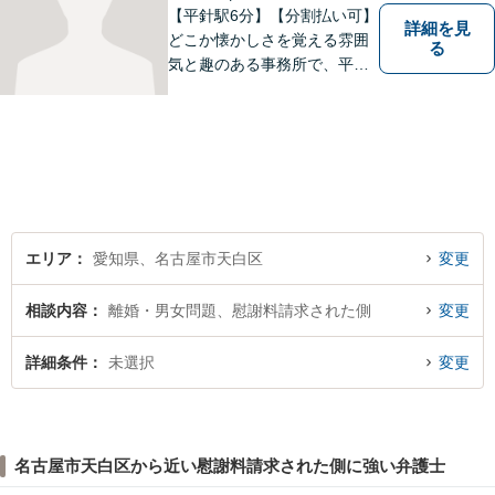
【平針駅6分】【分割払い可】
詳細を見
どこか懐かしさを覚える雰囲
る
気と趣のある事務所で、平針
に縁とゆかりを持った弁護士
が【相続・不動産・一般民
事・企業法務・税務】といっ
た幅広い対応業務で問題解決
に取り組みます。
エリア
愛知県、名古屋市天白区
変更
相談内容
離婚・男女問題、慰謝料請求された側
変更
詳細条件
未選択
変更
名古屋市天白区から近い慰謝料請求された側に強い弁護士