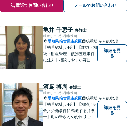
電話でお問い合わせ
メールでお問い合わせ
亀井 千恵子
弁護士
緑オリーブ法律事務所
愛知県
名古屋市緑区
徳重駅
から徒歩5分
|
【徳重駅徒歩4分】【離婚・相
詳細を見
続・財産管理・債務整理事件
る
に注力】相談しやすい雰囲気
を心がけております。お気軽
にご相談ください。【駐車場
有】
濱嶌 将周
弁護士
緑オリーブ法律事務所
愛知県
名古屋市緑区
徳重駅
から徒歩5分
|
【徳重駅徒歩4分】【相続／借
詳細を見
金／労働事件に精通する弁護
る
士】町の皆さんのお困りごと
を何でも解決するジェネラリ