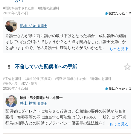
か？
がない場合でも、親密なやり取りの内容や関係の態様によっては、婚
#慰謝料請求された側
#離婚の慰謝料
姻共同生活の平穏を害したとして、例外的に慰謝料支払義務が肯定さ
2026年7月26日
役にたった
2
れることもあります。 すでに弁護士に依頼されているのであれば、車
の購入事情も含めて説明し、支払能力の問題と、そもそもの慰謝料額
肥田 弘昭
弁護士
の相当性を分けて交渉してもらう方がよいでしょう。
弁護士さんが動く前に請求の取り下げとなった場合、成功報酬の減額
はしていただけるのでしょうか？との点は契約をした弁護士次第にか
と思いますので、その弁護士に確認した方が良いかと思います。ご参
考にしてください。
8
不倫していた配偶者への手紙
#不倫慰謝料
#異性関係(不貞等)
#慰謝料請求された側
#離婚の慰謝料
#モラハラ
#DV・暴力
2026年7月25日
役にたった
1
離婚・男女問題に強い弁護士
井上 祐司
弁護士
配偶者にダイレクトに知らせる行為は、公然性の要件の関係から名誉
棄損・侮辱罪等の罪に該当する可能性は低いものの、一般的には不貞
行為の相手方との関係でプライバシー侵害等の違法性を含む行為で
す。 そのため、そのことを知った相手方の夫婦関係への影響が大きい