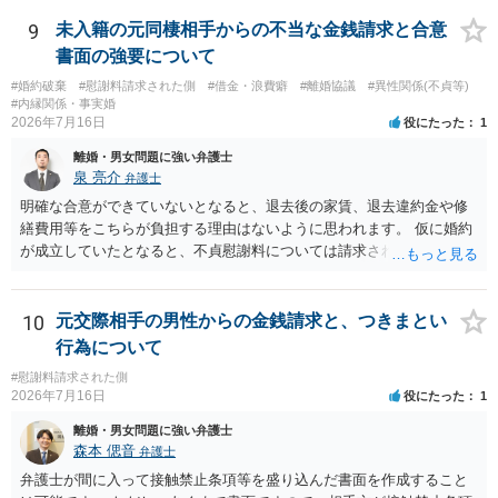
ため、弁護士としては推奨しないことが一般的かと思います。
9
未入籍の元同棲相手からの不当な金銭請求と合意
書面の強要について
#婚約破棄
#慰謝料請求された側
#借金・浪費癖
#離婚協議
#異性関係(不貞等)
#内縁関係・事実婚
2026年7月16日
役にたった
1
離婚・男女問題に強い弁護士
泉 亮介
弁護士
明確な合意ができていないとなると、退去後の家賃、退去違約金や修
繕費用等をこちらが負担する理由はないように思われます。 仮に婚約
が成立していたとなると、不貞慰謝料については請求される可能性が
あるため検討しておく必要があるでしょう。 弁護士を立てる予定であ
れば早めに弁護士に相談し、弁護士から回答をさせると良いでしょ
う。
10
元交際相手の男性からの金銭請求と、つきまとい
行為について
#慰謝料請求された側
2026年7月16日
役にたった
1
離婚・男女問題に強い弁護士
森本 偲音
弁護士
弁護士が間に入って接触禁止条項等を盛り込んだ書面を作成すること