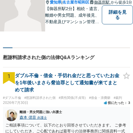
愛知県
名古屋市昭和区
御器所駅
から徒歩1分
|
【御器所駅2分】相続・遺言、
詳細を見
離婚や男女問題、成年後見、
る
不動産及びマンション管理な
どの分野を得意としておりま
す。 ご相談者様の事情だけで
なく、お気持ちにも寄り添
い、丁寧な説明と迅速な対応
を心がけております。【完全
慰謝料請求された側の法律Q&Aランキング
個室】【法テラス利用可】
1
ダブル不倫・借金・手切れ金だと思っていたお金
を1年後いまさら脅迫罪として通知書が来てまと
めて請求
#ダブル不倫
#慰謝料請求された側
#異性関係(不貞等)
#借金・浪費癖
#裁判
2026年7月30日
役にたった
3
離婚・男女問題に強い弁護士
森本 偲音
弁護士
ご相談事項について、以下のとおり回答させていただきます。 ご参考
にしていただき、ご心配であれば最寄りの法律事務所に関係資料一式