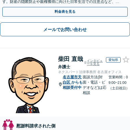
す。財産の隠匿防止や親権獲得に向けた日常生活での注意点など、フ
ェーズに応じたアドバイスを提供します【子連れの相談OK】
料金表を見る
メールでお問い合わせ
柴田 直哉
愛知県
インタビュ
ーを見る
弁護士
ネクスパート法律事務所 名古屋オフィス
名古屋市天
面談方法(対
営業時間：0
白区
からも
面・電話・ビ
9:00~21:00
相談受付中
デオなど)は応
（土日祝日）
相談
慰謝料請求された側