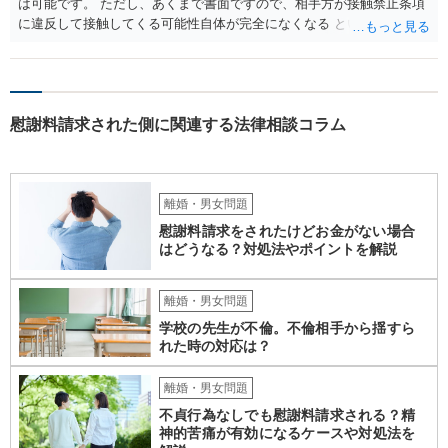
は可能です。 ただし、あくまで書面ですので、相手方が接触禁止条項
に違反して接触してくる可能性自体が完全になくなる という訳ではあ
りませんので、その点ご留意ください。 また、本件ではこれ以上嫌が
らせ行為がエスカレートする前に、一度警察に相談した方がよいかと
存じます。 以上、ご参考までに。
慰謝料請求された側に関連する法律相談コラム
離婚・男女問題
慰謝料請求をされたけどお金がない場合
はどうなる？対処法やポイントを解説
離婚・男女問題
学校の先生が不倫。不倫相手から揺すら
れた時の対応は？
離婚・男女問題
不貞行為なしでも慰謝料請求される？精
神的苦痛が有効になるケースや対処法を