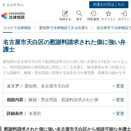
弁護士の方はこちら
ココナラへ
投稿する
探す
閲覧履歴
マイリスト
ログイン
ココナラ法律相談
愛知県で法律相談できる弁護士
名古屋市で法律相談
名古屋市天白区の慰謝料請求された側に強い弁
護士
愛知県の名古屋市天白区で慰謝料請求された側に強い弁護士が3名見つかりまし
た。初回面談無料や夜間面談に対応している弁護士、解決事例を持つ弁護士な
ども掲載中。離婚・男女問題に関係する財産分与や養育費、親権等の細かな分
野での絞り込み検索もでき便利です。特に野並駅前法律事務所の田口 博貴弁護
士や弁護士法人名古屋南部法律事務所 平針事務所の林 翔太弁護士、すぎうら法
エリア
愛知県、名古屋市天白区
変更
律事務所の杉浦 太一郎弁護士のプロフィール情報や弁護士費用、強みなどが注
目されています。『名古屋市天白区で土日や夜間に発生した慰謝料請求された
相談内容
離婚・男女問題、慰謝料請求された側
変更
側のトラブルを今すぐに弁護士に相談したい』『慰謝料請求された側のトラブ
ル解決の実績豊富な近くの弁護士を検索したい』『初回相談無料で慰謝料請求
された側を法律相談できる名古屋市天白区内の弁護士に相談予約したい』など
詳細条件
未選択
変更
でお困りの相談者さんにおすすめです。
慰謝料請求された側に強い名古屋市天白区から相談可能な弁護士