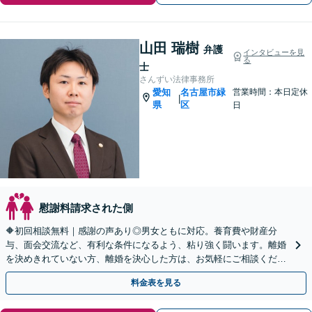
山田 瑞樹
弁護
インタビューを見
る
士
さんずい法律事務所
愛知
名古屋市緑
営業時間：本日定休
|
県
区
日
慰謝料請求された側
🔶初回相談無料｜感謝の声あり◎男女ともに対応。養育費や財産分
与、面会交流など、有利な条件になるよう、粘り強く闘います。離婚
を決めきれていない方、離婚を決心した方は、お気軽にご相談くださ
い【休日・夜間面談OK】【駐車場あり】
料金表を見る