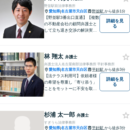
野並駅前法律事務所
愛知県
名古屋市天白区
野並駅
から徒歩1分
|
【野並駅3番出口直通】【複数
詳細を見
の不動産会社の顧問弁護士と
る
して立ち退き交渉の解決実績
多数】立ち退き（賃借人側で
賃料不払いの場合を除く）、
相続、交通事故（人身事故の
林 翔太
被害者側に限る）、離婚、企
弁護士
業及び個人事業主の顧問に関
弁護士法人名古屋南部法律事務所 平針事務所
する相談は初回相談無料で
愛知県
名古屋市天白区
平針駅
から徒歩3分
|
す。
【法テラス利用可】依頼者様
詳細を見
の希望を尊重し「寄り添う」
る
ことをモットーに不安を取り
除くサポートをしてまいりま
す。法律の観点からだけでな
く、お気持ちやご事情に寄り
杉浦 太一郎
添った対応が可能です。お気
弁護士
軽にご相談ください。
すぎうら法律事務所
愛知県
名古屋市天白区
平針駅
から徒歩3分
|