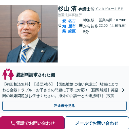
杉山 清
弁護士
インタビューを見る
徳重法律事務所
神沢駅
営業時間：07:00~
愛
名古
22:00（土日祝日）
知
屋市
から徒歩
|
県
緑区
5分
慰謝料請求された側
【初回相談無料】【英語対応】【国際離婚に強い弁護士】離婚にまつ
わる金銭トラブル・お子さまの問題に丁寧に対応！【国際離婚】英語
圏の離婚問題はお任せください。海外の弁護士との連携可能【夜間／
休日面談】【お子さま同席OK】【徳重駅／神沢駅5分】
料金表を見る
電話でお問い合わせ
メールでお問い合わせ