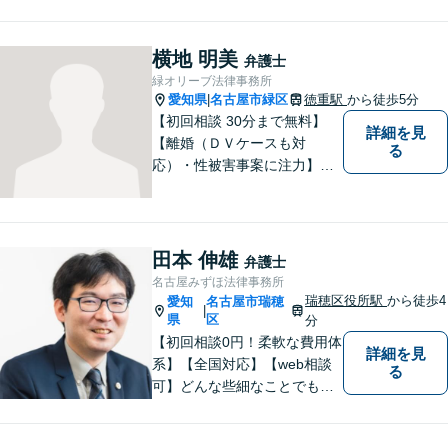
スト弁護士。社会の秩序を保
つべく、環境問題やマイナン
バー等の情報問題にも意欲高
横地 明美
弁護士
く取り組みます。お困りごと
緑オリーブ法律事務所
があれば。お気軽にご相談く
愛知県
名古屋市緑区
徳重駅
から徒歩5分
|
ださい。
【初回相談 30分まで無料】
詳細を見
【離婚（ＤＶケースも対
る
応）・性被害事案に注力】
【子連れでのご相談可】
田本 伸雄
弁護士
名古屋みずほ法律事務所
瑞穂区役所駅
から徒歩4
愛知
名古屋市瑞穂
|
県
区
分
【初回相談0円！柔軟な費用体
詳細を見
系】【全国対応】【web相談
る
可】どんな些細なことでもお
気軽にご相談ください。イン
ターネット／削除請求や開示