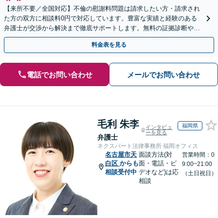
【来所不要／全国対応】不倫の慰謝料問題は請求したい方・請求され
た方の双方に相談料0円で対応しています。豊富な実績と経験のある
弁護士が交渉から解決まで徹底サポートします。無料の証拠診断や着
手金の返還保証もありますので安心してご相談ください。
料金表を見る
電話でお問い合わせ
メールでお問い合わせ
毛利 朱李
福岡県
インタビュ
ーを見る
弁護士
ネクスパート法律事務所 福岡オフィス
名古屋市天
面談方法(対
営業時間：0
白区
からも
面・電話・ビ
9:00~21:00
相談受付中
デオなど)は応
（土日祝日）
相談