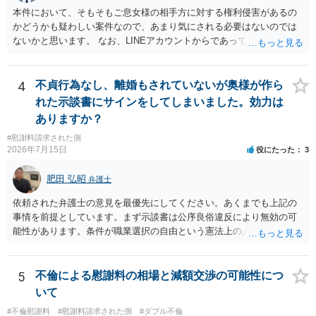
ます。
ださい。 また、相手夫婦の婚姻関係が既に破綻していたことや、
本件において、そもそもご息女様の相手方に対する権利侵害があるの
相手女性が結婚しているとは知らなかったと主張することもあります
かどうかも疑わしい案件なので、あまり気にされる必要はないのでは
が、 ケースバイケースですので、ご自身の場合にそれらの主張が
ないかと思います。 なお、LINEアカウントからであっても、そこに紐
できるかはよくお考え下さい。 ３ 質問③ 違約金を５０万円とす
づけられた電話番号の開示→携帯電話会社から氏名・住所が開示され
る旨の交渉をすることが妥当かどうかという基準はありません。
るパターンはありえるものの、本件のような精神的損害が発生したと
公序良俗に反するような金額では、その条項自体が無効になり得ます
明確にいえないような案件において開示がなされる可能性も低いので
4
不貞行為なし、離婚もされていないが奥様が作ら
が、 ２００万円でも、５０万円でも、公序良俗に反するほど高額
はないかと推察します。
れた示談書にサインをしてしまいました。効力は
とはいえないと考えますので、 結局は、妥当かどうかというより
ありますか？
も、ご自身が納得できるかどうかという基準でお考えいただくといい
と思います。 そのうえで、合意できるかは、相手も納得できるか
#慰謝料請求された側
否かにかかってはきますが。 ４ 質問④ ご記載の内容からは判断
2026年7月15日
役にたった
3
できないのですが、 清算条項を記載しないで合意することはリス
クがありますので、むしろ、原則としては、清算条項を記載するべき
肥田 弘昭
弁護士
であるとお考えいただくといいです。 ご質問に対する回答は以上で
依頼された弁護士の意見を最優先にしてください。あくまでも上記の
すが、可能であれば、ご依頼になるかは別として、お近くの弁護士に
事情を前提としています。まず示談書は公序良俗違反により無効の可
直接相談されて、 今後の対応についてアドバイス等を求めることを
能性があります。条件が職業選択の自由という憲法上の人権を侵害し
お勧めいたします。 ご参考にしていただければ幸いです。
た内容であるからです。次に、サインをさせた経緯から、強迫取消の
可能性もあるかと思います。ご参考にしてください。
5
不倫による慰謝料の相場と減額交渉の可能性につ
いて
#不倫慰謝料
#慰謝料請求された側
#ダブル不倫