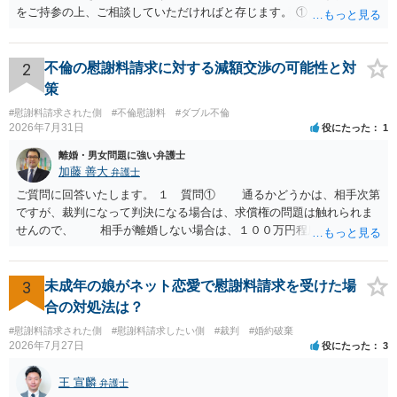
をご持参の上、ご相談していただければと存じます。 ① このLINEの
流れを見る限り、100万円は貸付金ではなく、手切れ金・和解金と評価
される可能性はあるのか ⇒LINEを含む１００万円の貸付に至るまでの
やり取り等の経緯、誓約書の内容等を踏まえて、関係を清算するため
2
不倫の慰謝料請求に対する減額交渉の可能性と対
の 金銭であったと評価される可能性はあると考えます。 ② 「今後一
策
切関与しないなら100万円振り込む」というLINEや誓約書は、裁判上
#慰謝料請求された側
#不倫慰謝料
#ダブル不倫
どの程度証拠価値があるのか ⇒前後のやり取りや誓約書の具体的内容
2026年7月31日
役にたった
1
を見ない限り、具体的な判断はできませんが、一定の証拠価値はある
と考えます。 ③ 借用書があっても、後から100万円を貸付扱いに変更
離婚・男女問題に強い弁護士
することは認められるのか。 ⇒おそらく１００万円は不当利得（受け
加藤 善大
弁護士
取る正当な権利がないのに利益を取得した）として返還請求されてい
ご質問に回答いたします。 １ 質問① 通るかどうかは、相手次第
るものかと推察しますので、 貸金返還ではないかと存じます。 ④ 私
ですが、裁判になって判決になる場合は、求償権の問題は触れられま
は現在、収入も不安定で貯金もなくリボ払い借金が既に約100万あり。
せんので、 相手が離婚しない場合は、１００万円程度となる可能
今年に再婚したが主人はお金に厳しい為、一括で220万円を支払う事は
性があると思われます。 交渉については、相手としても、裁判を
困難 仮に裁判で敗訴した場合でも、分割払いになる可能性はあります
するデメリットはありますから（経済的、時間的、精神的負担等）、
か。 ⇒判決となり敗訴してしまった場合は、強制執行により不動産等
反対にご自身が、裁判も辞さずという姿勢を示すことで、プラス
3
未成年の娘がネット恋愛で慰謝料請求を受けた場
の財産を差し押さえられ、そこから債権回収が図られることになりま
に働く可能性は有り得ます。 交渉で解決する多くの場合は、相手
合の対処法は？
すが、 和解であれば柔軟な解決が可能ですので、その場合は分割払
が弁護士に依頼しているケースで、５０万円以下で合意できる場合は
いにより支払うことも十分可能です。 ⑤ このような事情であれば、私
#慰謝料請求された側
#慰謝料請求したい側
#裁判
#婚約破棄
稀であると思います。 通常は、６０万円から８０万円程度になる
2026年7月27日
役にたった
3
は120万円のみ和解交渉を続けるべきでしょうか。 ⇒ご相談者様の認
ことが多いというのが私の印象です。 ２ 質問② ご記載の内容が
識を前提にすれば、１００万円も含めて返済する必要はないと考えら
減額を進めるうえでの交渉材料かと思います。 なお、ご自身が離
王 宣麟
れるため、 120万円のみについて交渉を続けることがベターかと存じ
弁護士
婚しないことは、交渉材料にはならないかと思いますので、ご注意く