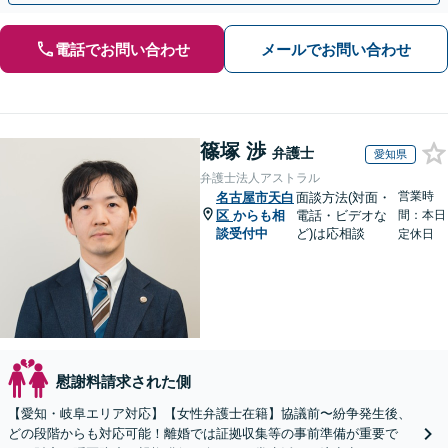
電話でお問い合わせ
メールでお問い合わせ
篠塚 渉
弁護士
愛知県
弁護士法人アストラル
営業時
名古屋市天白
面談方法(対面・
区
からも相
電話・ビデオな
間：本日
談受付中
ど)は応相談
定休日
慰謝料請求された側
【愛知・岐阜エリア対応】【女性弁護士在籍】協議前〜紛争発生後、
どの段階からも対応可能！離婚では証拠収集等の事前準備が重要で