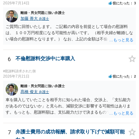
2026年7月14日
役にたった
3
離婚・男女問題に強い弁護士
加藤 善大
弁護士
ご質問に回答いたします。 ご記載の内容を前提として場合の慰謝料
は、 １００万円程度になる可能性が高いです。 （相手夫婦が離婚しな
い場合の慰謝料となります。） なお、上記の金額は不倫をした２名が
支払う総額の相場ですので、 ご自身が全額支払った場合は相手女性に
半額程度の支払を求める、 求償ができることになります。 その求償権
を放棄する場合の慰謝料相場は、６０万円から８０万円程度になるこ
6
不倫慰謝料交渉中に車購入
とが多いです。 （相手夫婦が離婚しませんので、減額してでも求償権
を放棄してもらうメリットがあることになります。） ５年後に離婚す
#慰謝料請求された側
る可能性について、慰謝料額に影響が出る可能性はないと考えます。
2026年7月21日
役にたった
2
最後に、ご依頼になる場合の弁護士費用は、ご依頼になる弁護士によ
離婚・男女問題に強い弁護士
り異なりますので、直接ご確認いただくといいですよ。 ご質問に対す
髙橋 俊太
弁護士
る回答は以上ですが、可能であれば、ご依頼になるかは別にして、お
車を購入していたことを相手方に知られた場合、交渉上、「支払能力
近くの弁護士に直接相談されて、今後の対応についてアドバイスを求
があるのではないか」と見られ、減額交渉に影響する可能性はありま
めることをおすすめいたします。 ご参考にしていただけますと幸いで
す。もっとも、慰謝料額は、支払能力だけで決まるものではなく、不
す。
貞行為の有無、やり取りの内容、会っていた回数、夫婦関係への影
響、離婚・別居の有無、証拠関係等によって判断されます。 ご記載の
ように、LINEのやり取りと数回の食事のみで性交渉がないのであれ
7
弁護士費用の成功報酬、請求取り下げで減額可能
ば、原則として不貞慰謝料支払義務は否定されます。他方で、性交渉