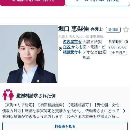
堀口 恵梨佳
弁護士
静岡県
弁護士法人あおい法律事務所
名古屋市天
面談方法(対
営業時間：0
白区
からも
面・電話・ビ
9:00~20:00
相談受付中
デオなど)は応
（土日祝日）
相談
慰謝料請求された側
【東海エリア対応】【初回相談無料】【電話相談可】【男性側・女性
側双方対応】緻密な事実認定と交渉力を活かし、依頼者さまにとって
有利な離婚ができるよう尽力します「お子さまの将来を見据えた解決
策を提案／財産分与・養育費・親権」【休日・夜間相談可】
料金表を見る