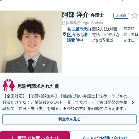
阿部 洋介
弁護士
北海道
法律事務所Legal Barista
営業時
名古屋市天白
面談方法(対面・
区
からも相
電話・ビデオな
間：本日
談受付中
ど)は応相談
定休日
慰謝料請求された側
【全国対応】【初回相談無料】【離婚に強い弁護士】法律トラブルの
解決だけでなく、解決後の未来も一貫してサポート！独自開発の性格
診断で「自分・夫（妻）を知る」▶︎今後の方針を戦略的に考えます！
【休日夜間／オンライン相談OK】
料金表を見る
電話でお問い合わせ
メールでお問い合わせ