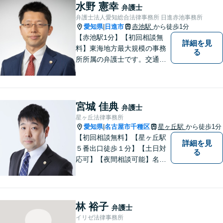
請求、利用規約などのトラブ
水野 憲幸
弁護士
ルはお任せ！相続／感情面の
弁護士法人愛知総合法律事務所 日進赤池事務所
納得感を重視します。
愛知県
日進市
赤池駅
から徒歩1分
|
【赤池駅1分】【初回相談無
詳細を見
料】東海地方最大規模の事務
る
所所属の弁護士です。交通事
故、離婚問題、相続問題等多
数の事件を扱っています。初
回相談無料、営業時間外の相
談対応も行っております。ま
宮城 佳典
弁護士
ずは、お気軽にお電話くださ
星ヶ丘法律事務所
い。
愛知県
名古屋市千種区
星ヶ丘駅
から徒歩1分
|
【初回相談無料】【星ヶ丘駅
詳細を見
５番出口徒歩１分】【土日対
る
応可】【夜間相談可能】名古
屋市千種区の弁護士です。ぜ
ひ一度ご相談ください。
林 裕子
弁護士
イリゼ法律事務所