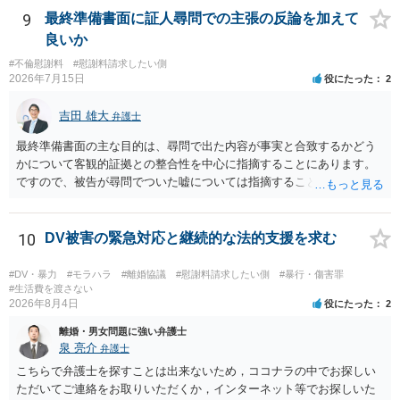
9
最終準備書面に証人尋問での主張の反論を加えて
良いか
#不倫慰謝料
#慰謝料請求したい側
2026年7月15日
役にたった
2
吉田 雄大
弁護士
最終準備書面の主な目的は、尋問で出た内容が事実と合致するかどう
かについて客観的証拠との整合性を中心に指摘することにあります。
ですので、被告が尋問でついた嘘については指摘することが大切で
す。また、尋問でそれまで出てこなかった新しい話が出た場合でも、
事実でないとの指摘をすることも必要です。 これらの点について最終
準備書面で的確な指摘ができれば裁判所の理解も深まると思います
10
DV被害の緊急対応と継続的な法的支援を求む
が、和解のときに裁判所から開示された金額からさらに判決金額が増
えるかどうかは、裁判官の個性に依る点が大きいので、何ともいえま
#DV・暴力
#モラハラ
#離婚協議
#慰謝料請求したい側
#暴行・傷害罪
せん。
#生活費を渡さない
2026年8月4日
役にたった
2
離婚・男女問題に強い弁護士
泉 亮介
弁護士
こちらで弁護士を探すことは出来ないため，ココナラの中でお探しい
ただいてご連絡をお取りいただくか，インターネット等でお探しいた