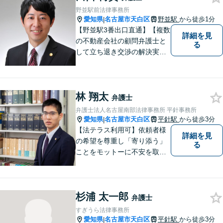
野並駅前法律事務所
愛知県
名古屋市天白区
野並駅
から徒歩1分
|
【野並駅3番出口直通】【複数
詳細を見
の不動産会社の顧問弁護士と
る
して立ち退き交渉の解決実績
多数】立ち退き（賃借人側で
賃料不払いの場合を除く）、
相続、交通事故（人身事故の
林 翔太
被害者側に限る）、離婚、企
弁護士
業及び個人事業主の顧問に関
弁護士法人名古屋南部法律事務所 平針事務所
する相談は初回相談無料で
愛知県
名古屋市天白区
平針駅
から徒歩3分
|
す。
【法テラス利用可】依頼者様
詳細を見
の希望を尊重し「寄り添う」
る
ことをモットーに不安を取り
除くサポートをしてまいりま
す。法律の観点からだけでな
く、お気持ちやご事情に寄り
杉浦 太一郎
添った対応が可能です。お気
弁護士
軽にご相談ください。
すぎうら法律事務所
愛知県
名古屋市天白区
平針駅
から徒歩3分
|