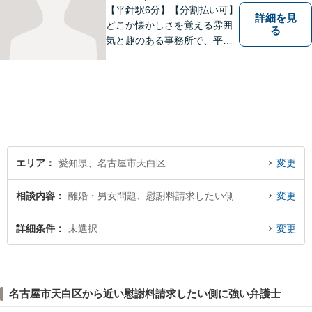
【平針駅6分】【分割払い可】
詳細を見
どこか懐かしさを覚える雰囲
る
気と趣のある事務所で、平針
に縁とゆかりを持った弁護士
が【相続・不動産・一般民
事・企業法務・税務】といっ
た幅広い対応業務で問題解決
に取り組みます。
エリア
愛知県、名古屋市天白区
変更
相談内容
離婚・男女問題、慰謝料請求したい側
変更
詳細条件
未選択
変更
名古屋市天白区から近い慰謝料請求したい側に強い弁護士