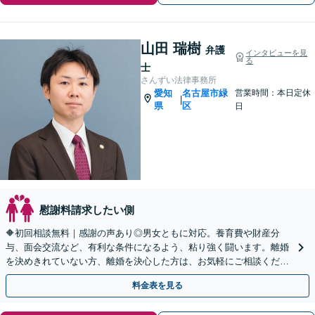
山田 瑞樹
弁護
インタビューを見
る
士
さんずい法律事務所
愛知
名古屋市緑
営業時間：本日定休
|
県
区
日
慰謝料請求したい側
🔶初回相談無料｜感謝の声あり◎男女ともに対応。養育費や財産分
与、面会交流など、有利な条件になるよう、粘り強く闘います。離婚
を決めきれていない方、離婚を決心した方は、お気軽にご相談くださ
い【休日・夜間面談OK】【駐車場あり】
料金表を見る