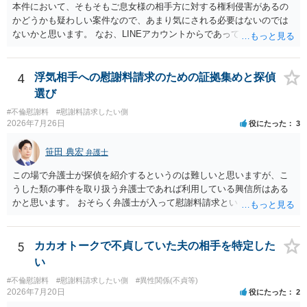
ど）や対応スピードが合うかを確認するとよいと思います。いずれに
本件において、そもそもご息女様の相手方に対する権利侵害があるの
しましても、弁護士への相談・依頼にあたっては、証拠資料、夫と相
かどうかも疑わしい案件なので、あまり気にされる必要はないのでは
手方の関係、相手方の氏名・住所等、夫婦関係への影響、離婚予定の
ないかと思います。 なお、LINEアカウントからであっても、そこに紐
有無など事実関係をよく整理して相談されることをお勧めいたしま
づけられた電話番号の開示→携帯電話会社から氏名・住所が開示され
す。
るパターンはありえるものの、本件のような精神的損害が発生したと
明確にいえないような案件において開示がなされる可能性も低いので
4
浮気相手への慰謝料請求のための証拠集めと探偵
はないかと推察します。
選び
#不倫慰謝料
#慰謝料請求したい側
2026年7月26日
役にたった
3
笹田 典宏
弁護士
この場で弁護士が探偵を紹介するというのは難しいと思いますが、こ
うした類の事件を取り扱う弁護士であれば利用している興信所はある
かと思います。 おそらく弁護士が入って慰謝料請求という流れになる
かと思いますので、いずれにせよ一度法律相談に行かれることをお勧
めします。
5
カカオトークで不貞していた夫の相手を特定した
い
#不倫慰謝料
#慰謝料請求したい側
#異性関係(不貞等)
2026年7月20日
役にたった
2