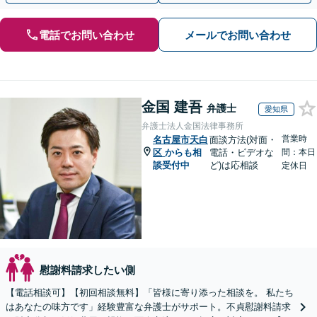
電話でお問い合わせ
メールでお問い合わせ
金国 建吾
弁護士
愛知県
弁護士法人金国法律事務所
営業時
名古屋市天白
面談方法(対面・
区
からも相
電話・ビデオな
間：本日
談受付中
ど)は応相談
定休日
慰謝料請求したい側
【電話相談可】【初回相談無料】「皆様に寄り添った相談を。 私たち
はあなたの味方です」経験豊富な弁護士がサポート。不貞慰謝料請求