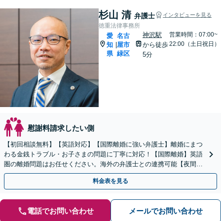
杉山 清
弁護士
インタビューを見る
徳重法律事務所
神沢駅
営業時間：07:00~
愛
名古
22:00（土日祝日）
知
屋市
から徒歩
|
県
緑区
5分
慰謝料請求したい側
【初回相談無料】【英語対応】【国際離婚に強い弁護士】離婚にまつ
わる金銭トラブル・お子さまの問題に丁寧に対応！【国際離婚】英語
圏の離婚問題はお任せください。海外の弁護士との連携可能【夜間／
休日面談】【お子さま同席OK】【徳重駅／神沢駅5分】
料金表を見る
電話でお問い合わせ
メールでお問い合わせ