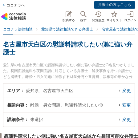
弁護士の方はこちら
ココナラへ
投稿する
探す
閲覧履歴
マイリスト
ログイン
ココナラ法律相談
愛知県で法律相談できる弁護士
名古屋市で法律相談
名古屋市天白区の慰謝料請求したい側に強い弁
護士
愛知県の名古屋市天白区で慰謝料請求したい側に強い弁護士が3名見つかりまし
た。初回面談無料や夜間面談に対応している弁護士、解決事例を持つ弁護士な
ども掲載中。離婚・男女問題に関係する財産分与や養育費、親権等の細かな分
野での絞り込み検索もでき便利です。特に野並駅前法律事務所の田口 博貴弁護
士や弁護士法人名古屋南部法律事務所 平針事務所の林 翔太弁護士、すぎうら法
エリア
愛知県、名古屋市天白区
変更
律事務所の杉浦 太一郎弁護士のプロフィール情報や弁護士費用、強みなどが注
目されています。『名古屋市天白区で土日や夜間に発生した慰謝料請求したい
相談内容
離婚・男女問題、慰謝料請求したい側
変更
側のトラブルを今すぐに弁護士に相談したい』『慰謝料請求したい側のトラブ
ル解決の実績豊富な近くの弁護士を検索したい』『初回相談無料で慰謝料請求
したい側を法律相談できる名古屋市天白区内の弁護士に相談予約したい』など
詳細条件
未選択
変更
でお困りの相談者さんにおすすめです。
慰謝料請求したい側に強い名古屋市天白区から相談可能な弁護士