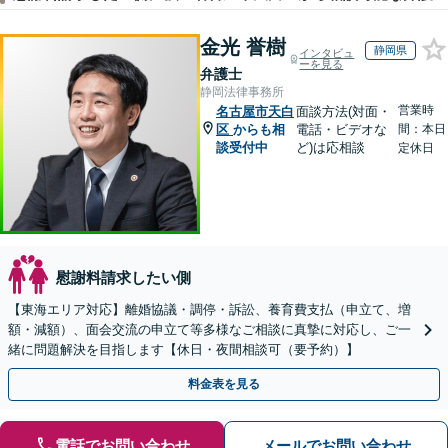
金光 誉樹
静岡県
インタビュ
ーを見る
弁護士
静岡法律事務所
営業時
名古屋市天白
面談方法(対面・
区
からも相
電話・ビデオな
間：本日
談受付中
ど)は応相談
定休日
慰謝料請求したい側
【東海エリア対応】離婚協議・調停・訴訟、養育費支払（申立て、増
額・減額）、面会交流の申立て等多様なご相談に真摯に対応し、ご一
緒に問題解決を目指します【休日・夜間相談可（要予約）】
料金表を見る
電話でお問い合わせ
メールでお問い合わせ