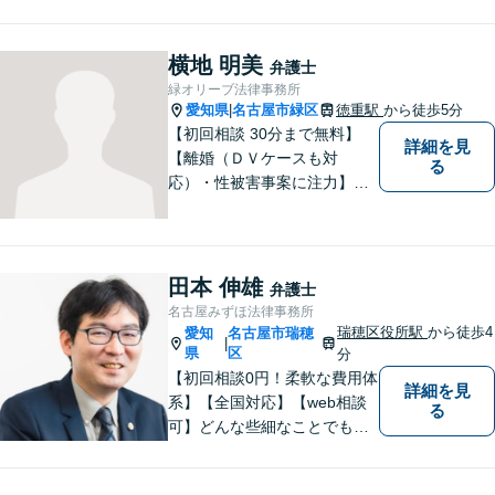
にご相談ください。【駐車場
有】
横地 明美
弁護士
緑オリーブ法律事務所
愛知県
名古屋市緑区
徳重駅
から徒歩5分
|
【初回相談 30分まで無料】
詳細を見
【離婚（ＤＶケースも対
る
応）・性被害事案に注力】
【子連れでのご相談可】
田本 伸雄
弁護士
名古屋みずほ法律事務所
瑞穂区役所駅
から徒歩4
愛知
名古屋市瑞穂
|
県
区
分
【初回相談0円！柔軟な費用体
詳細を見
系】【全国対応】【web相談
る
可】どんな些細なことでもお
気軽にご相談ください。イン
ターネット／削除請求や開示