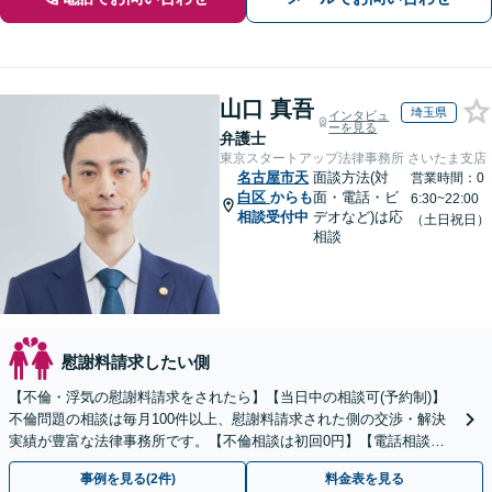
山口 真吾
埼玉県
インタビュ
ーを見る
弁護士
東京スタートアップ法律事務所 さいたま支店
名古屋市天
面談方法(対
営業時間：0
白区
からも
面・電話・ビ
6:30~22:00
相談受付中
デオなど)は応
（土日祝日）
相談
慰謝料請求したい側
【不倫・浮気の慰謝料請求をされたら】【当日中の相談可(予約制)】
不倫問題の相談は毎月100件以上、慰謝料請求された側の交渉・解決
実績が豊富な法律事務所です。【不倫相談は初回0円】【電話相談で
ご契約まで対応可/来所不要】
事例を見る(2件)
料金表を見る