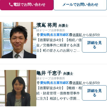
電話でお問い合わせ
メールでお問い合わせ
濱嶌 将周
弁護士
緑オリーブ法律事務所
愛知県
名古屋市緑区
徳重駅
から徒歩5分
|
【徳重駅徒歩4分】【相続／借
詳細を見
金／労働事件に精通する弁護
る
士】町の皆さんのお困りごと
を何でも解決するジェネラリ
スト弁護士。社会の秩序を保
つべく、環境問題やマイナン
バー等の情報問題にも意欲高
亀井 千恵子
弁護士
く取り組みます。お困りごと
緑オリーブ法律事務所
があれば。お気軽にご相談く
愛知県
名古屋市緑区
徳重駅
から徒歩5分
|
ださい。
【徳重駅徒歩4分】【離婚・相
詳細を見
続・財産管理・債務整理事件
る
に注力】相談しやすい雰囲気
を心がけております。お気軽