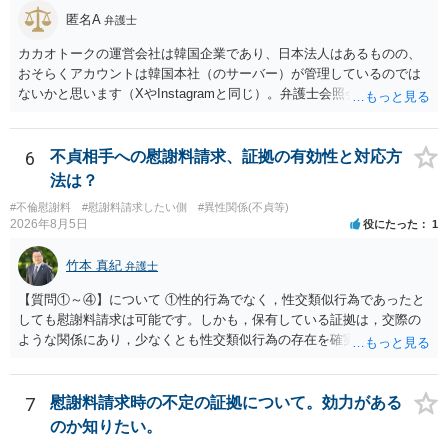
匿名A
弁護士
カカオトークの運営会社は韓国企業であり、日本法人はあるものの、
おそらくアカウントは韓国本社（のサーバー）が管理しているのでは
ないかと思います（XやInstagramと同じ）。弁護士会照会は日本法に
基づく制度であり、送付先は日本国内とするのが原則で、外国企業に
対する照会は基本的にできないと解されています（弁護士会によって
は例外的に認める扱いもありますが、かなり限定されているので一般
6
不貞相手への慰謝料請求、証拠の有効性と対応方
的ではないでしょう）。もし韓国本社がアカウント管理をしているな
法は？
ら、日本法人へ送っても「ウチでは管理していない」という回答にな
#不倫慰謝料
#慰謝料請求したい側
#異性関係(不貞等)
ります。 個人で直接他人のID情報の開示を求めても拒否されるでしょ
2026年8月5日
役にたった
1
う。
竹本 真紀
弁護士
【質問①～④】について ①性的行為でなく，性交類似行為であったと
しても慰謝料請求は可能です。しかも，保有している証拠は，交際の
ような関係にあり，少なくとも性交類似行為の存在を確実に証明でき
るものです（裏を返せば，証拠で認められる範囲でしか認めていない
ことを窺わせるものです。）。ですから，慰謝料請求を進めることで
よいと思います。 ただ．慰謝料額については，婚姻破綻に至っていな
7
慰謝料請求時の不定の証拠について。効力がある
いとして，この点を考慮されることになるかもしれません。 ②夫との
のか知りたい。
今後のことを考えて書いてもらうか否かを検討するのがよいと思いま