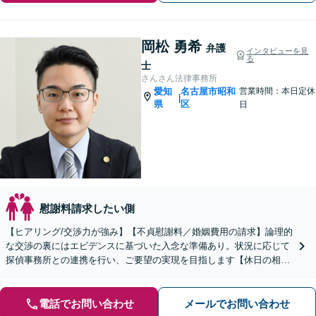
岡松 勇希
弁護
インタビューを見
る
士
さんさん法律事務所
愛知
名古屋市昭和
営業時間：本日定休
|
県
区
日
慰謝料請求したい側
【ヒアリング/交渉力が強み】【不貞慰謝料／婚姻費用の請求】論理的
な交渉の裏にはエビデンスに基づいた入念な準備あり。状況に応じて
探偵事務所との連携を行い、ご要望の実現を目指します【休日の相談
可能】【御器所駅／桜山駅徒歩14分】
電話でお問い合わせ
メールでお問い合わせ