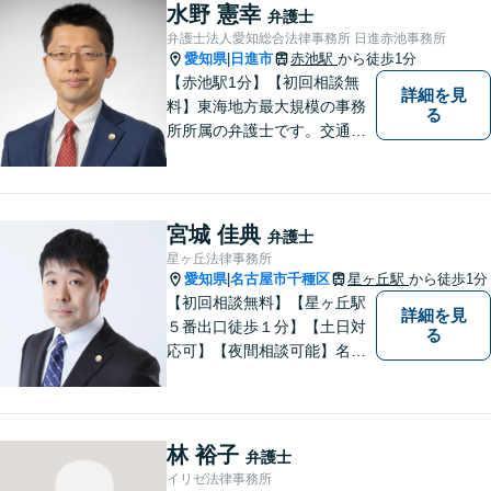
請求、利用規約などのトラブ
水野 憲幸
弁護士
ルはお任せ！相続／感情面の
弁護士法人愛知総合法律事務所 日進赤池事務所
納得感を重視します。
愛知県
日進市
赤池駅
から徒歩1分
|
【赤池駅1分】【初回相談無
詳細を見
料】東海地方最大規模の事務
る
所所属の弁護士です。交通事
故、離婚問題、相続問題等多
数の事件を扱っています。初
回相談無料、営業時間外の相
談対応も行っております。ま
宮城 佳典
弁護士
ずは、お気軽にお電話くださ
星ヶ丘法律事務所
い。
愛知県
名古屋市千種区
星ヶ丘駅
から徒歩1分
|
【初回相談無料】【星ヶ丘駅
詳細を見
５番出口徒歩１分】【土日対
る
応可】【夜間相談可能】名古
屋市千種区の弁護士です。ぜ
ひ一度ご相談ください。
林 裕子
弁護士
イリゼ法律事務所