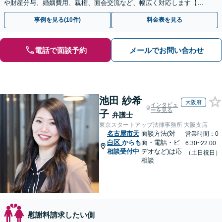
や財産分与、婚姻費用、親権、面会交流など、幅広く対応します【夜
間・休日面談可】【完全個室】【名古屋駅7分】
事例を見る(10件)
料金表を見る
電話で面談予約
メールでお問い合わせ
池田 紗希
大阪府
インタビュ
ーを見る
子
弁護士
東京スタートアップ法律事務所 大阪支店
名古屋市天
面談方法(対
営業時間：0
白区
からも
面・電話・ビ
6:30~22:00
相談受付中
デオなど)は応
（土日祝日）
相談
慰謝料請求したい側