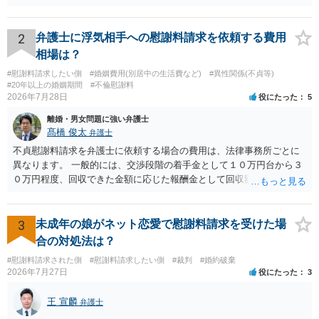
論は変わらないかもしれないですね。 所轄の警察を飛び越えて、直接
検察庁に訴えるのもありかもしれないですが、実際に捜査をするの
は、結局所轄だと思われますので、やはり結論は変わらないかもしれ
2
弁護士に浮気相手への慰謝料請求を依頼する費用
ないです。 一度、最寄りの「刑事に強い」とうたっている弁護士に相
相場は？
談してみてはいかがでしょうか。 以上、ご参考まで。
#慰謝料請求したい側
#婚姻費用(別居中の生活費など)
#異性関係(不貞等)
#20年以上の婚姻期間
#不倫慰謝料
2026年7月28日
役にたった
5
離婚・男女問題に強い弁護士
髙橋 俊太
弁護士
不貞慰謝料請求を弁護士に依頼する場合の費用は、法律事務所ごとに
異なります。 一般的には、交渉段階の着手金として１０万円台から３
０万円程度、回収できた金額に応じた報酬金として回収額の１０％か
ら２０％程度が設定されていることがあります。訴訟に移行する場合
には、追加着手金や日当、実費が発生することもあります。 もっと
も、証拠が十分にあるか、相手方の住所・勤務先が分かるか、慰謝料
3
未成年の娘がネット恋愛で慰謝料請求を受けた場
額、離婚の有無、交渉で終わるか訴訟まで見込むかによって、費用は
合の対処法は？
変わり得ます。依頼前に、交渉だけの場合、訴訟になった場合、回収
#慰謝料請求された側
#慰謝料請求したい側
#裁判
#婚約破棄
できなかった場合の費用を確認しておくとよいでしょう。 弁護士選び
2026年7月27日
役にたった
3
では、不貞慰謝料案件の経験が相応にあるか、費用体系が明確か、見
通しを過度に楽観的に言い過ぎないか、質問に具体的に答えてくれる
王 宣麟
弁護士
か、連絡方法（メール、電話、弁護士直接か事務局員を介するかな