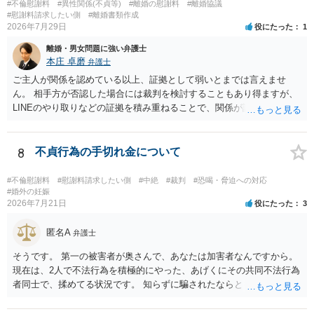
#不倫慰謝料
#異性関係(不貞等)
#離婚の慰謝料
#離婚協議
す。今ある証拠以上のことを証明（証明力を強めることも含む）でき
#慰謝料請求したい側
#離婚書類作成
るのであれば，前向きに検討を進めるという考え方でもよいでしょ
2026年7月29日
役にたった
1
う。慰謝料請求としては証拠として使えることが前提であり，その価
離婚・男女問題に強い弁護士
値と夫との関係との均衡のように思います。 ③行政書士に委任をして
本庄 卓磨
弁護士
いるのであれば，どのような内容の委任なのか不明ですが，その行政
書士との協議になると思います。請求するか，訴訟にするか，その点
ご主人が関係を認めている以上、証拠として弱いとまでは言えませ
の見極めや，相手方は性交類似行為は認めているのか，それさえも否
ん。 相手方が否認した場合には裁判を検討することもあり得ますが、
定しているのかによって，考え方・進め方は変わってくると思いま
LINEのやり取りなどの証拠を積み重ねることで、関係が認定される余
す。 ④性交類似行為を認めているにもかかわらず支払を拒否するので
地は十分にあります。 ただし、手元の証拠でどこまで認定できるかは
あれば，本人（行政書士でも同じだと思います。）への対応ではあま
個別の事情によりますので、お早めに弁護士に相談されることをおす
り変わらないように思います。減額で折り合えるなら本人様の交渉で
すめします。
8
不貞行為の手切れ金について
もよいように思いますが，ゼロかどうかの観点であれば，訴訟に進む
しかなくなるようにも思います。そうしますと，お近くの弁護士に相
#不倫慰謝料
#慰謝料請求したい側
#中絶
#裁判
#恐喝・脅迫への対応
談して進めることを検討した方がよいようにも思います。
#婚外の妊娠
2026年7月21日
役にたった
3
匿名A
弁護士
そうです。 第一の被害者が奥さんで、あなたは加害者なんですから。
現在は、2人で不法行為を積極的にやった、あげくにその共同不法行為
者同士で、揉めてる状況です。 知らずに騙されたならともか
く・・・。 それでも経緯を考えれば多少は、その男よりは同情できる
というだけですから。