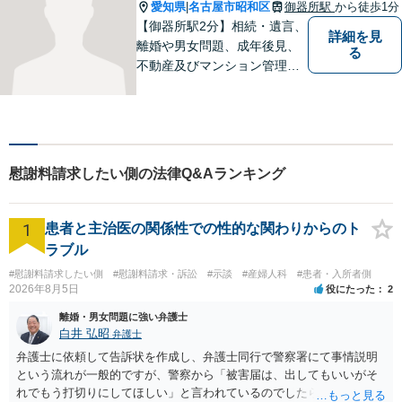
愛知県
名古屋市昭和区
御器所駅
から徒歩1分
|
【御器所駅2分】相続・遺言、
詳細を見
離婚や男女問題、成年後見、
る
不動産及びマンション管理な
どの分野を得意としておりま
す。 ご相談者様の事情だけで
なく、お気持ちにも寄り添
い、丁寧な説明と迅速な対応
を心がけております。【完全
慰謝料請求したい側の法律Q&Aランキング
個室】【法テラス利用可】
1
患者と主治医の関係性での性的な関わりからのト
ラブル
#慰謝料請求したい側
#慰謝料請求・訴訟
#示談
#産婦人科
#患者・入所者側
2026年8月5日
役にたった
2
離婚・男女問題に強い弁護士
白井 弘昭
弁護士
弁護士に依頼して告訴状を作成し、弁護士同行で警察署にて事情説明
という流れが一般的ですが、警察から「被害届は、出してもいいがそ
れでもう打切りにしてほしい」と言われているのでしたら、あまり結