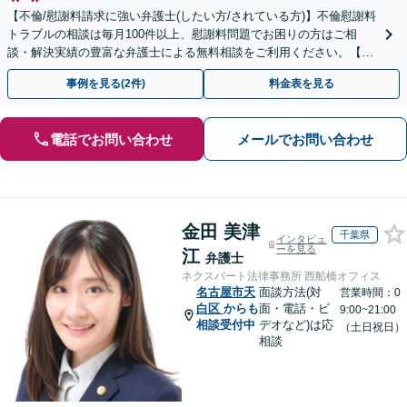
【不倫/慰謝料請求に強い弁護士(したい方/されている方)】不倫慰謝料
トラブルの相談は毎月100件以上、慰謝料問題でお困りの方はご相
談・解決実績の豊富な弁護士による無料相談をご利用ください。【不
倫相談は初回0円】【全国対応】
事例を見る(2件)
料金表を見る
電話でお問い合わせ
メールでお問い合わせ
金田 美津
千葉県
インタビュ
ーを見る
江
弁護士
ネクスパート法律事務所 西船橋オフィス
名古屋市天
面談方法(対
営業時間：0
白区
からも
面・電話・ビ
9:00~21:00
相談受付中
デオなど)は応
（土日祝日）
相談