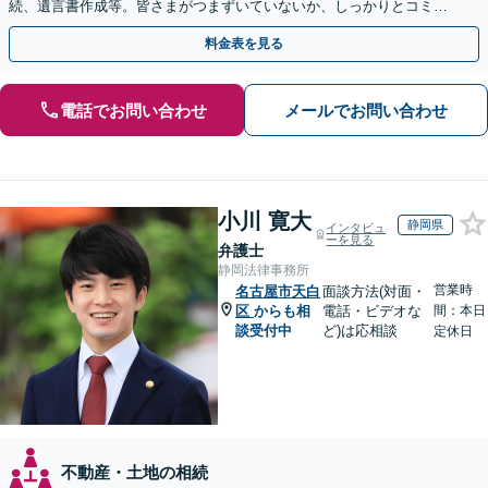
続、遺言書作成等。皆さまがつまずいていないか、しっかりとコミュ
ニケーションを取りながらお話を進めます【休日夜間相談可】
料金表を見る
電話でお問い合わせ
メールでお問い合わせ
小川 寛大
静岡県
インタビュ
ーを見る
弁護士
静岡法律事務所
営業時
名古屋市天白
面談方法(対面・
区
からも相
電話・ビデオな
間：本日
談受付中
ど)は応相談
定休日
不動産・土地の相続