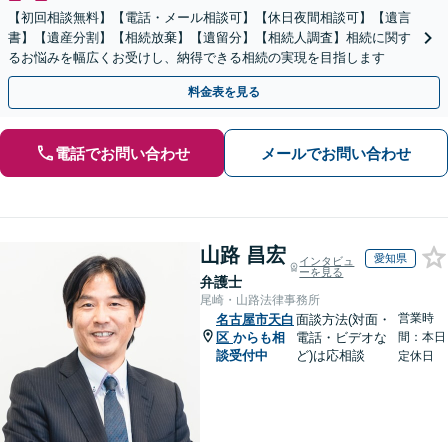
【初回相談無料】【電話・メール相談可】【休日夜間相談可】【遺言
書】【遺産分割】【相続放棄】【遺留分】【相続人調査】相続に関す
るお悩みを幅広くお受けし、納得できる相続の実現を目指します
料金表を見る
電話でお問い合わせ
メールでお問い合わせ
山路 昌宏
愛知県
インタビュ
ーを見る
弁護士
尾崎・山路法律事務所
営業時
名古屋市天白
面談方法(対面・
区
からも相
電話・ビデオな
間：本日
談受付中
ど)は応相談
定休日