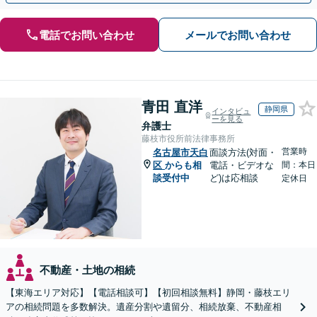
電話でお問い合わせ
メールでお問い合わせ
青田 直洋
静岡県
インタビュ
ーを見る
弁護士
藤枝市役所前法律事務所
営業時
名古屋市天白
面談方法(対面・
区
からも相
電話・ビデオな
間：本日
談受付中
ど)は応相談
定休日
不動産・土地の相続
【東海エリア対応】【電話相談可】【初回相談無料】静岡・藤枝エリ
アの相続問題を多数解決。遺産分割や遺留分、相続放棄、不動産相