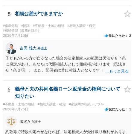
する場合の比率は、現状で、客観的に見てどの程度が妥当と考えられ
ますか。 →本人が自由に決められますので、どこが妥当とは言えない
です。客観的な基準もありません。 ・できれば穏やかに、分割を拒否
5
相続は誰ができますか
することはできますか。 →分割を拒否するということは、遺産はいら
ないということでしょうか。遺言で、受取を指定されててもいらない
#遺産分割
#協議
#不動産・土地の相続
#相続人調査・確定
と拒否することはできます。理由を説明する必要はありません。
#相続登記（義務化対応）
2026年7月16日
役にたった
2
吉田 雄大
弁護士
子どもがいる方が亡くなった場合の法定相続人の範囲は民法８８７条
に規定があり、あなたは代襲相続人として相続権があります（民法８
８７条２項）。 また、配偶者は常に相続人となります（民法８９０
条）。 「祖父の子供３人」の方の配偶者がご健在であれば、その方に
も相続権があります。つまり、孫５人に加えて「おじ又はおば」にも
相続権がある可能性があります。
6
義母と夫の共同名義ローン返済金の権利について
知りたい
#不動産・土地の相続
#相続人調査・確定
#家族間の相続トラブル
2026年7月25日
役にたった
1
匿名A
弁護士
約款等で特段の定めがなければ、法定相続人が受け取り権利がありま