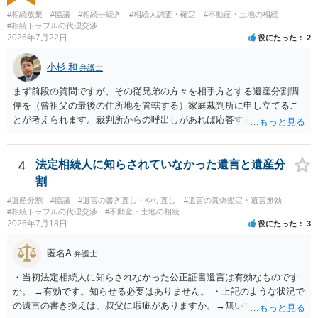
様の意に反する遺産分割協議を行う実益が誰にあったかの立証が困難
#相続放棄
#協議
#相続手続き
#相続人調査・確定
#不動産・土地の相続
であること からすると、実際に遺産分割協議の効力が否定される可能
#相続トラブルの代理交渉
2026年7月22日
役にたった
2
性はそれほど高くない（立証のハードルは非常に高い）ということが
言えると思います。
小杉 和
弁護士
まず前段の質問ですが、その従兄弟の方々を相手方とする遺産分割調
停を（曾祖父の最後の住所地を管轄する）家庭裁判所に申し立てるこ
とが考えられます。裁判所からの呼出しがあれば応答する可能性がま
だあるのではないでしょうか。 後段の質問については、相続放棄は可
能と思われます。時間が思った以上にないので必要書類をてきぱきと
揃える必要があります。その点是非御注意ください。
4
法定相続人に知らされていなかった遺言と遺産分
割
#遺産分割
#協議
#遺言の書き直し・やり直し
#遺言の真偽鑑定・遺言無効
#相続トラブルの代理交渉
#不動産・土地の相続
2026年7月18日
役にたった
3
匿名A
弁護士
・当初法定相続人に知らされなかった公正証書遺言は有効なものです
か。 →有効です。知らせる必要はありません。 ・上記のような状況で
の遺言の書き換えは、叔父に瑕疵がありますか。→無いです。 ・分割