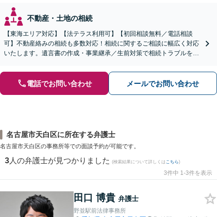
不動産・土地の相続
【東海エリア対応】【法テラス利用可】【初回相談無料／電話相談
可】不動産絡みの相続も多数対応！相続に関するご相談に幅広く対応
いたします。遺言書の作成・事業継承／生前対策で相続トラブルを回
避！【遺産分割の経験豊富】相続放棄／寄与分／財産調査など
電話でお問い合わせ
メールでお問い合わせ
名古屋市天白区に所在する弁護士
名古屋市天白区の事務所等での面談予約が可能です。
3
人の弁護士が見つかりました
(検索結果について詳しくは
こちら
)
3件中 1-3件を表示
田口 博貴
弁護士
野並駅前法律事務所