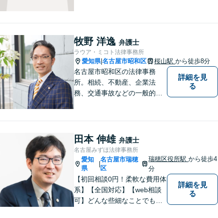
【子連れでのご相談可】
牧野 洋逸
弁護士
ラウア・ミコト法律事務所
愛知県
名古屋市昭和区
桜山駅
から徒歩8分
|
名古屋市昭和区の法律事務
詳細を見
所。相続、不動産、企業法
る
務、交通事故などの一般的な
法律相談はもちろん、スポー
ツ法務にも積極的に取り組ん
でいます【初回30分相談無
料】【桜山駅より徒歩８分】
田本 伸雄
弁護士
【駐車場あり】【オンライン
名古屋みずほ法律事務所
相談可】
瑞穂区役所駅
から徒歩4
愛知
名古屋市瑞穂
|
県
区
分
【初回相談0円！柔軟な費用体
詳細を見
系】【全国対応】【web相談
る
可】どんな些細なことでもお
気軽にご相談ください。イン