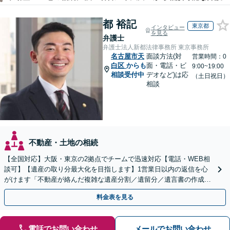
都 裕記
東京都
インタビュー
を見る
弁護士
弁護士法人新都法律事務所 東京事務所
名古屋市天
面談方法(対
営業時間：0
白区
からも
面・電話・ビ
9:00~19:00
相談受付中
デオなど)は応
（土日祝日）
相談
不動産・土地の相続
【全国対応】大阪・東京の2拠点でチームで迅速対応【電話・WEB相
談可】【遺産の取り分最大化を目指します】1営業日以内の返信を心
がけます「不動産が絡んだ複雑な遺産分割／遺留分／遺言書の作成・
執行／事業承継など、お任せください」【休日相談あり】
料金表を見る
電話でお問い合わせ
メールでお問い合わせ