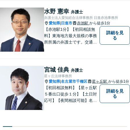
ターネット／削除請求や開示
請求、利用規約などのトラブ
水野 憲幸
弁護士
ルはお任せ！相続／感情面の
弁護士法人愛知総合法律事務所 日進赤池事務所
納得感を重視します。
愛知県
日進市
赤池駅
から徒歩1分
|
【赤池駅1分】【初回相談無
詳細を見
料】東海地方最大規模の事務
る
所所属の弁護士です。交通事
故、離婚問題、相続問題等多
数の事件を扱っています。初
回相談無料、営業時間外の相
談対応も行っております。ま
宮城 佳典
弁護士
ずは、お気軽にお電話くださ
星ヶ丘法律事務所
い。
愛知県
名古屋市千種区
星ヶ丘駅
から徒歩1分
|
【初回相談無料】【星ヶ丘駅
詳細を見
５番出口徒歩１分】【土日対
る
応可】【夜間相談可能】名古
屋市千種区の弁護士です。ぜ
ひ一度ご相談ください。