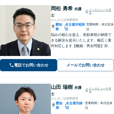
岡松 勇希
弁護
インタビューを見
る
士
さんさん法律事務所
愛知
名古屋市昭和
営業時間：本日定休
|
県
区
日
悩みの核心を捉え、依頼者様が納得で
きる解決を提示いたします。幅広く案
件対応します【離婚・男女問題】対応
実績多数！別居時点で婚姻費用は請求
いただけます【企業法務】安心して事
業展開できるよう、法律家の視点でサ
電話でお問い合わせ
メールでお問い合わせ
ポートします！【御器所駅／桜山駅徒
歩14分】
山田 瑞樹
弁護
インタビューを見
る
士
さんずい法律事務所
愛知
名古屋市緑
営業時間：本日定休
|
県
区
日