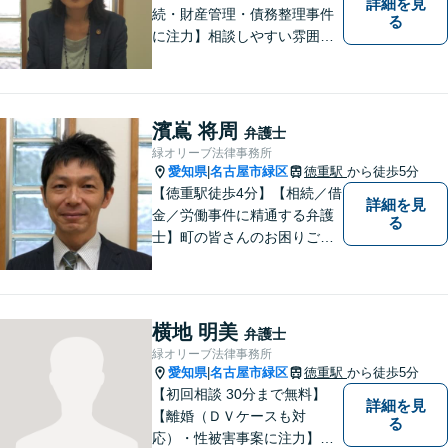
詳細を見
続・財産管理・債務整理事件
る
に注力】相談しやすい雰囲気
を心がけております。お気軽
にご相談ください。【駐車場
有】
濱嶌 将周
弁護士
緑オリーブ法律事務所
愛知県
名古屋市緑区
徳重駅
から徒歩5分
|
【徳重駅徒歩4分】【相続／借
詳細を見
金／労働事件に精通する弁護
る
士】町の皆さんのお困りごと
を何でも解決するジェネラリ
スト弁護士。社会の秩序を保
つべく、環境問題やマイナン
バー等の情報問題にも意欲高
横地 明美
弁護士
く取り組みます。お困りごと
緑オリーブ法律事務所
があれば。お気軽にご相談く
愛知県
名古屋市緑区
徳重駅
から徒歩5分
|
ださい。
【初回相談 30分まで無料】
詳細を見
【離婚（ＤＶケースも対
る
応）・性被害事案に注力】