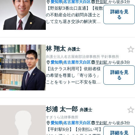
愛知県
名古屋市天白区
野並駅
から徒歩1分
|
【野並駅3番出口直通】【複数
詳細を見
の不動産会社の顧問弁護士と
る
して立ち退き交渉の解決実績
多数】立ち退き（賃借人側で
賃料不払いの場合を除く）、
相続、交通事故（人身事故の
林 翔太
被害者側に限る）、離婚、企
弁護士
業及び個人事業主の顧問に関
弁護士法人名古屋南部法律事務所 平針事務所
する相談は初回相談無料で
愛知県
名古屋市天白区
平針駅
から徒歩3分
|
す。
【法テラス利用可】依頼者様
詳細を見
の希望を尊重し「寄り添う」
る
ことをモットーに不安を取り
除くサポートをしてまいりま
す。法律の観点からだけでな
く、お気持ちやご事情に寄り
杉浦 太一郎
添った対応が可能です。お気
弁護士
軽にご相談ください。
すぎうら法律事務所
愛知県
名古屋市天白区
平針駅
から徒歩3分
|
【平針駅6分】【分割払い可】
詳細を見