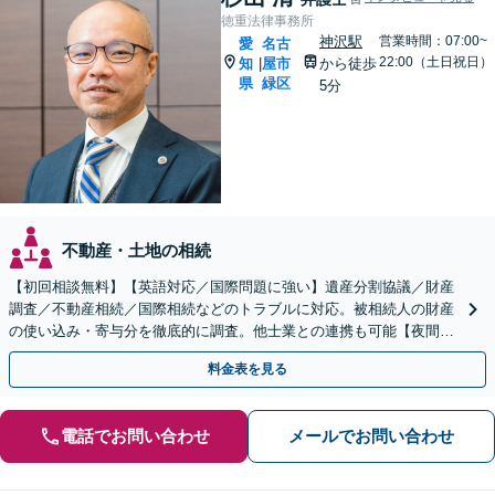
徳重法律事務所
神沢駅
営業時間：07:00~
愛
名古
22:00（土日祝日）
知
屋市
から徒歩
|
県
緑区
5分
不動産・土地の相続
【初回相談無料】【英語対応／国際問題に強い】遺産分割協議／財産
調査／不動産相続／国際相続などのトラブルに対応。被相続人の財産
の使い込み・寄与分を徹底的に調査。他士業との連携も可能【夜間・
休日面談】【出張サービスあり】【徳重駅／神沢駅5分】
料金表を見る
電話でお問い合わせ
メールでお問い合わせ