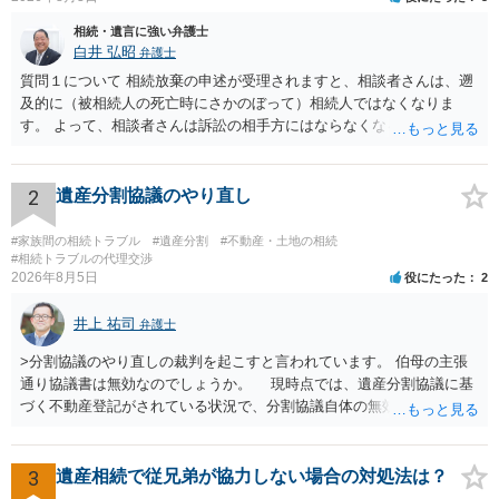
相続・遺言に強い弁護士
白井 弘昭
弁護士
質問１について 相続放棄の申述が受理されますと、相談者さんは、遡
及的に（被相続人の死亡時にさかのぼって）相続人ではなくなりま
す。 よって、相談者さんは訴訟の相手方にはならなくなるので（明け
渡し請求の対象ではなくなるので）請求棄却となります。 相続放棄受
理証明を家庭裁判所で取得し、コピーを答弁書に添えて裁判所に提出
してください。 質問２について 請求棄却を求める答弁書を提出すれ
2
遺産分割協議のやり直し
ば、第１回期日は出席する必要がありません。その日は差支え（用事
があり出席できない）との記載で十分です。 質問３について 弁護士で
#家族間の相続トラブル
#遺産分割
#不動産・土地の相続
はないので、ｍｉｎｔｓでの提出の必要は無いと思います。郵送（期
#相続トラブルの代理交渉
2026年8月5日
役にたった
2
限までに届けばよい）で十分です。 詳細は、書面記載の裁判所書記官
にお問い合わせください。 以上、ご参考まで。
井上 祐司
弁護士
>分割協議のやり直しの裁判を起こすと言われています。 伯母の主張
通り協議書は無効なのでしょうか。 現時点では、遺産分割協議に基
づく不動産登記がされている状況で、分割協議自体の無効を裁判所が
認めたわけではないので、分割協議の効力に影響はありません。 先
方の訴訟の主張及び立証次第ですが、 ・御祖母様の認知能力に関する
医師の意見書、筆跡鑑定 が提出されればその効力が否定される可能性
3
遺産相続で従兄弟が協力しない場合の対処法は？
はありますが、 ・伯母様自身が分割協議に加わっていること ・御祖母