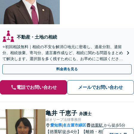
不動産・土地の相続
⭐️初回相談無料｜相続の不安を解消◎地元に密着し、遺産分割、遺留
分、相続放棄、寄与分、遺言書作成など、相続に関わる問題をまとめ
て解決します。選択肢を多く残すためにも、お早めにご相談ください
【休日・夜間面談OK】【駐車場あり】
料金表を見る
電話でお問い合わせ
メールでお問い合わせ
亀井 千恵子
弁護士
緑オリーブ法律事務所
愛知県
名古屋市緑区
徳重駅
から徒歩5分
|
【徳重駅徒歩4分】【離婚・相