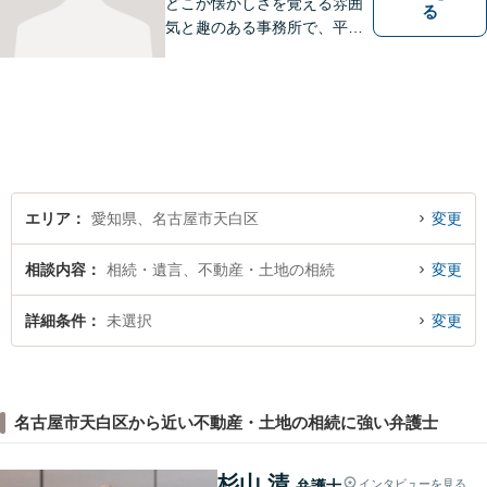
どこか懐かしさを覚える雰囲
る
気と趣のある事務所で、平針
に縁とゆかりを持った弁護士
が【相続・不動産・一般民
事・企業法務・税務】といっ
た幅広い対応業務で問題解決
に取り組みます。
エリア
愛知県、名古屋市天白区
変更
相談内容
相続・遺言、不動産・土地の相続
変更
詳細条件
未選択
変更
名古屋市天白区から近い不動産・土地の相続に強い弁護士
杉山 清
弁護士
インタビューを見る