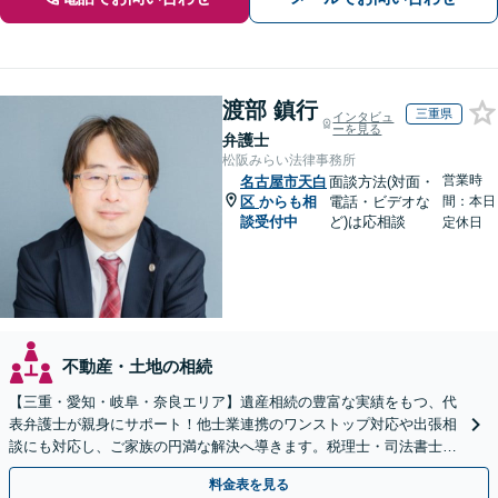
渡部 鎮行
三重県
インタビュ
ーを見る
弁護士
松阪みらい法律事務所
営業時
名古屋市天白
面談方法(対面・
区
からも相
電話・ビデオな
間：本日
談受付中
ど)は応相談
定休日
不動産・土地の相続
【三重・愛知・岐阜・奈良エリア】遺産相続の豊富な実績をもつ、代
表弁護士が親身にサポート！他士業連携のワンストップ対応や出張相
談にも対応し、ご家族の円満な解決へ導きます。税理士・司法書士と
も連携し、スピーディな解決をご提案【夜間面談可】
料金表を見る