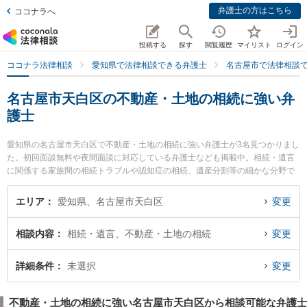
弁護士の方はこちら
ココナラへ
投稿する
探す
閲覧履歴
マイリスト
ログイン
ココナラ法律相談
愛知県で法律相談できる弁護士
名古屋市で法律相談
名古屋市天白区の不動産・土地の相続に強い弁
護士
愛知県の名古屋市天白区で不動産・土地の相続に強い弁護士が3名見つかりまし
た。初回面談無料や夜間面談に対応している弁護士なども掲載中。相続・遺言
に関係する家族間の相続トラブルや認知症の相続、遺産分割等の細かな分野で
の絞り込み検索もでき便利です。特に野並駅前法律事務所の田口 博貴弁護士や
弁護士法人名古屋南部法律事務所 平針事務所の林 翔太弁護士、すぎうら法律事
エリア
愛知県、名古屋市天白区
変更
務所の杉浦 太一郎弁護士のプロフィール情報や弁護士費用、強みなどが注目さ
れています。『名古屋市天白区で土日や夜間に発生した不動産・土地の相続の
相談内容
相続・遺言、不動産・土地の相続
変更
トラブルを今すぐに弁護士に相談したい』『不動産・土地の相続のトラブル解
決の実績豊富な近くの弁護士を検索したい』『初回相談無料で不動産・土地の
相続を法律相談できる名古屋市天白区内の弁護士に相談予約したい』などでお
詳細条件
未選択
変更
困りの相談者さんにおすすめです。
不動産・土地の相続に強い名古屋市天白区から相談可能な弁護士