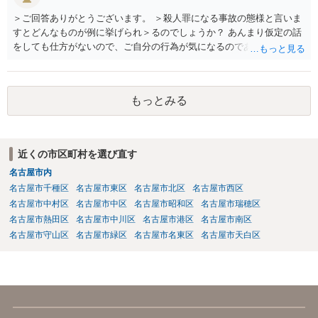
＞ご回答ありがとうございます。 ＞殺人罪になる事故の態様と言いま
すとどんなものが例に挙げられ＞るのでしょうか？ あんまり仮定の話
をしても仕方がないので、ご自分の行為が気になるのであれば、何を
して、どう人を死なせてしまったかもしれないのか書いて質問をする
か、直接弁護士に相談に行くかしたほうがいいと思います。 殺人罪に
なりうる事故の態様だと、自転車が改造自転車か何かで時速１００キ
もっとみる
ロや１５０キロくらい出していれば殺人罪の実行行為性は認められる
と思いますので、殺人罪が成立しえますが・・・ 思いつく限りの例を
全て挙げるのは不可能ではあります。 ＞私は決して人を殺そうと思っ
て危険な運転をしたわけではありま＞せん。 殺人罪の故意は、「自分
近くの市区町村を選び直す
の危険な運転で誰か人が死んでも構わない」くらいで成立します。そ
名古屋市内
して自分でそう思っていなくても、客観的に人が死んでもおかしくな
い危険行為を、危険だと知っていてやると故意は認められてしまう可
名古屋市千種区
名古屋市東区
名古屋市北区
名古屋市西区
能性が高いです。人を殺そうという意欲までは不要です。
名古屋市中村区
名古屋市中区
名古屋市昭和区
名古屋市瑞穂区
名古屋市熱田区
名古屋市中川区
名古屋市港区
名古屋市南区
名古屋市守山区
名古屋市緑区
名古屋市名東区
名古屋市天白区