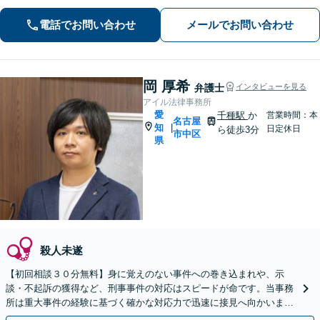
イスを行います！【初回相談無料】
電話でお問い合わせ
メールでお問い合わせ
岡 厚希
弁護士
インタビューを見る
アイル法律事務所
愛
千種駅
か
営業時間：本
名古屋
知
|
日定休日
ら徒歩3分
市中区
県
殺人未遂
【初回相談３０分無料】身に覚えのない事件への巻き込まれや、示
談・不起訴の獲得など、刑事事件の対応はスピードが命です。当事務
所は重大事件の経験に基づく確かな対応力で迅速に接見へ向かいま
す。ご家族からのご相談も可能。LINE予約対応です。