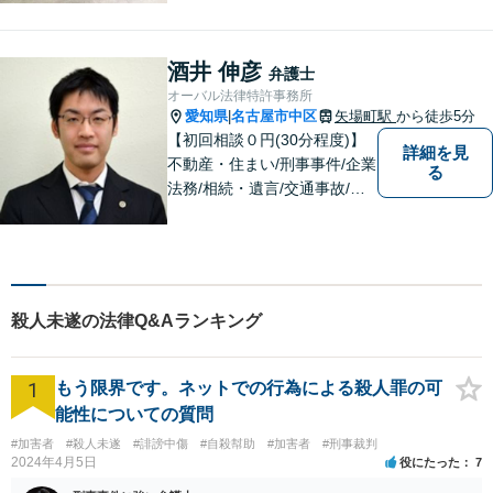
の身柄解放、不起訴など、豊
富な経験をもとに最善の解決
を目指します【相続問題】遺
酒井 伸彦
弁護士
産分割調停や審判もお任せく
オーバル法律特許事務所
ださい【東別院駅】
愛知県
名古屋市中区
矢場町駅
から徒歩5分
|
【初回相談０円(30分程度)】
詳細を見
不動産・住まい/刑事事件/企業
る
法務/相続・遺言/交通事故/イ
ンターネット問題/債権回収に
注力しています。 問題が大き
くなる前にぜひ弁護士にご相
談ください。名古屋市を中心
に幅広くご相談を受けており
殺人未遂の法律Q&Aランキング
ます。
1
もう限界です。ネットでの行為による殺人罪の可
能性についての質問
#加害者
#殺人未遂
#誹謗中傷
#自殺幇助
#加害者
#刑事裁判
2024年4月5日
役にたった
7