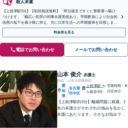
殺人未遂
【上前津駅3分】【初回相談無料】「即日接見ですぐに警察署へ駆け
つけます」「幅広い犯罪の刑事弁護実績あり」早期釈放により社会的
信用の低下を最小限に抑え、共に日常生活への早期復帰を目指しまし
ょう「被害者からのご相談にも対応」【休日・夜間相談可】
料金表を見る
電話でお問い合わせ
メールでお問い合わせ
山本 俊介
弁護士
内田・山本法律事務所
愛
上前津駅
か
営業時間：本
名古屋
知
|
日定休日
ら徒歩3分
市中区
県
【上前津駅約3分】離婚問題に精通。2
名の弁護士がそれぞれの強みを生かし
弁護にあたります。小さなお悩みで
も、まずは気軽にご相談ください。納
得のいく解決のため、最大限のアドバ