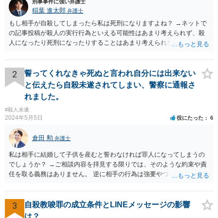
刑事事件に強い弁護士
稲葉 進太郎
弁護士
もし相手が自殺してしまったら私は死刑になりますよね？ →ネットで
の記事投稿が殺人の実行行為といえる可能性はあまり考えられず、殺
人になったり死刑になったりすることはあまり考えられないように思
います。
2
誓ってくれなきゃ死ぬと言われ自分には出来ない
と伝えたら自殺未遂されてしまい、警察に通報さ
れました。
#殺人未遂
2024年5月5日
役にたった
6
倉田 勲
弁護士
私は相手に結婚して子供を産むと誓わなければ罪人になってしまうの
でしょうか？ →ご相談内容を拝見する限りでは、そのような約束や責
任を取る義務はありません。 逆に相手の行為は強要やつきまとい行為
に該当する可能性がありますので、そのような連絡が続くのであれば
あなたの側も警察にご相談された方がいいでしょう。
3
自殺教唆罪の成立条件とLINEメッセージの影響
は？