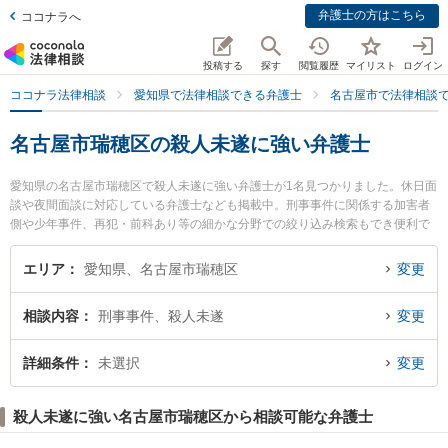
弁護士の方はこちら
ココナラへ
投稿する
探す
閲覧履歴
マイリスト
ログイン
ココナラ法律相談
愛知県で法律相談できる弁護士
名古屋市で法律相談
名古屋市瑞穂区の殺人未遂に強い弁護士
愛知県の名古屋市瑞穂区で殺人未遂に強い弁護士が1名見つかりました。休日面
談や夜間面談に対応している弁護士なども掲載中。刑事事件に関係する加害者
側や少年事件、再犯・前科あり等の細かな分野での絞り込み検索もでき便利で
す。特に名古屋みずほ法律事務所の田本 伸雄弁護士のプロフィール情報や弁護
士費用、強みなどが注目されています。『名古屋市瑞穂区で土日や夜間に発生
エリア
愛知県、名古屋市瑞穂区
変更
した殺人未遂のトラブルを今すぐに弁護士に相談したい』『殺人未遂のトラブ
ル解決の実績豊富な近くの弁護士を検索したい』『初回相談無料で殺人未遂を
相談内容
刑事事件、殺人未遂
変更
法律相談できる名古屋市瑞穂区内の弁護士に相談予約したい』などでお困りの
相談者さんにおすすめです。
詳細条件
未選択
変更
殺人未遂に強い名古屋市瑞穂区から相談可能な弁護士