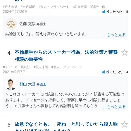
#殺人未遂
#自殺幇助
#個人・プライベート
#名誉毀損
#誹謗中傷
2024年2月26日
役にたった
5
佐藤 充崇
弁護士
結論は同じです。答えは変わらないと思います。
4
不倫相手からのストーカー行為、法的対策と警察
相談の重要性
#ストーカー規制法
#殺人未遂
#個人・プライベート
2021年2月7日
役にたった
4
村山 大基
弁護士
＞これはストーカーには該当しないのでしょうか？ 該当する可能性は
あります。 メッセージを持参して、警察に早めに相談に行きましょ
う。 ＞弁護士さんへ依頼して内容証明を送ってもらうことは可能なの
でしょうか？ 可能です。ただ、内容証明というのは、「一定の内容の
書面を送ったことを証明する」郵便で、 相手の行動を止める、という
意味では通常の手紙同様の警告にしかなりません。 危害に対する心配
5
故意でなくとも、「死ね」と思っていたら殺人罪
もなさっておられますので、弁護士に依頼するかどうかはともかく、