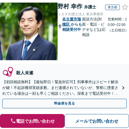
野村 幸作
弁護士
東京都
ミカタ弁護士法人 東京事務所
名古屋市瑞
面談方法(対
営業時間：1
穂区
からも
面・電話・ビ
0:00~22:00
相談受付中
デオなど)は応
（土日祝日）
相談
殺人未遂
【初回相談無料】【最短即日！緊急対応可】刑事事件はスピード解決
が鍵！不起訴獲得実績多数。まだ逮捕されていないが、警察に捜査さ
れている場合は一刻も早くご相談ください。深夜まで電話受付中！痴
漢／盗撮／のぞき／その他性犯罪など
料金表を見る
電話でお問い合わせ
メールでお問い合わせ