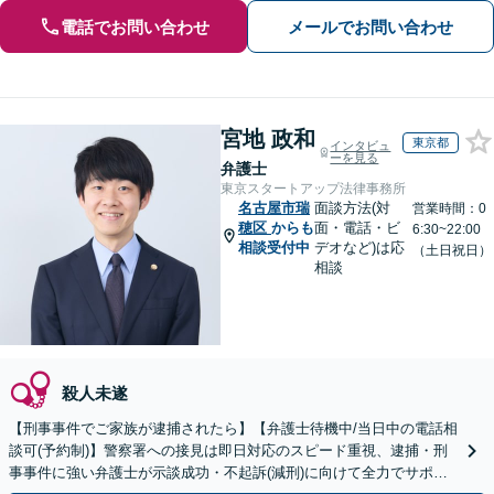
電話でお問い合わせ
メールでお問い合わせ
宮地 政和
東京都
インタビュ
ーを見る
弁護士
東京スタートアップ法律事務所
名古屋市瑞
面談方法(対
営業時間：0
穂区
からも
面・電話・ビ
6:30~22:00
相談受付中
デオなど)は応
（土日祝日）
相談
殺人未遂
【刑事事件でご家族が逮捕されたら】【弁護士待機中/当日中の電話相
談可(予約制)】警察署への接見は即日対応のスピード重視、逮捕・刑
事事件に強い弁護士が示談成功・不起訴(減刑)に向けて全力でサポー