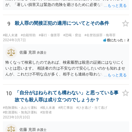
が、「著しい損害又は緊急の危険を避けるために必要な場合」（保全
の必要性）であることを疎明する必要があります。この保全の必要性
のハードルは一般的に高いので、過去に支店に来て営業妨害を現にし
たことがあるなどの会社に著しい損害や緊急の危険が生じることを裏
9
殺人罪の間接正犯の適用についてとその条件
付ける事情がなければ保全の必要性が認められる可能性は低いと思わ
れます。この場では一般的な回答しかできませんので、法務担当の方
#殺人未遂
#自殺幇助
#暴行・傷害罪
#恐喝・脅迫
#名誉毀損罪・侮辱罪
とよくご相談ください。
2024年3月7日
役にたった
2
佐藤 充崇
弁護士
怖くなって検索したのであれば、検索履歴は殺意の証拠にはなりにく
いとは思います。 相談者の方は不安なので安心したいのかも知れませ
んが、これだけ不明な点が多く、相手とも連絡が取れないとなると、
多分相談者の方が安心する結論は出せないでしょう。気持ちはお察し
しますが・・・ それでもどうしても気になるようなら、弁護士に予約
取って相談すべきです。 正直、今後こういうことをしないよう気を付
10
「自分がはねられても構わない」と思っている事
けて、あとは警察が来たり民事訴訟の訴状等が家に届いたらその時考
故でも殺人罪は成り立つのでしょうか？
えるしかないように思います。
#危険運転・あおり運転
#殺人未遂
#死亡事故
#ひき逃げ・当て逃げ
#飲酒運転・無免許運転
#加害者
2023年10月10日
佐藤 充崇
弁護士