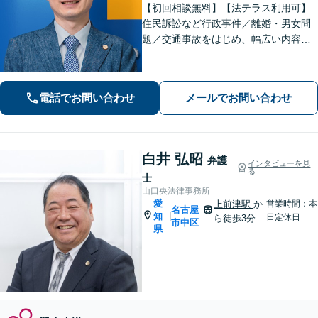
【初回相談無料】【法テラス利用可】
住民訴訟など行政事件／離婚・男女問
題／交通事故をはじめ、幅広い内容の
ご相談に対応いたします。丁寧で細や
かなコミュニケーションを心掛け、ご
依頼者様にとって納得感の高い解決を
電話でお問い合わせ
メールでお問い合わせ
目指します【夜間・休日相談可】【金
山駅5分】
白井 弘昭
弁護
インタビューを見
る
士
山口央法律事務所
愛
上前津駅
か
営業時間：本
名古屋
知
|
日定休日
ら徒歩3分
市中区
県