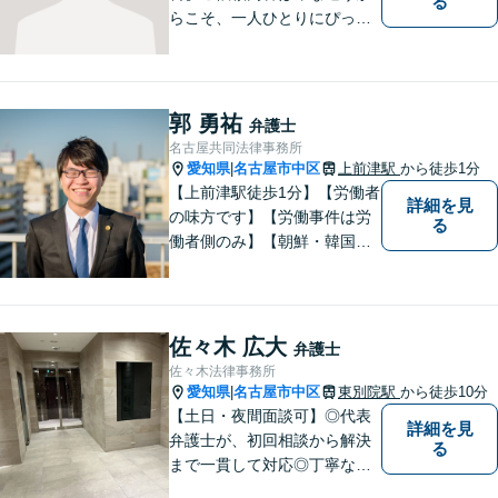
る
らこそ、一人ひとりにぴった
りの解決を大切にしていま
す。 あなたにとって一番良い
結果を一緒に目指してまいり
ます。誰にも話せず抱えてき
郭 勇祐
弁護士
た不安を、どうぞお聞かせく
名古屋共同法律事務所
ださい。【電話・WEB相談も
愛知県
名古屋市中区
上前津駅
から徒歩1分
|
対応可能】
【上前津駅徒歩1分】【労働者
詳細を見
の味方です】【労働事件は労
る
働者側のみ】【朝鮮・韓国の
家族問題】労働問題、離婚、
相続、交通事故、借金問題、
刑事事件等に注力。 困ってい
る方の心の支えになれるよ
佐々木 広大
弁護士
う、全力で業務に取り組みま
佐々木法律事務所
す。【休日・夜間面談可能】
愛知県
名古屋市中区
東別院駅
から徒歩10分
|
【土日・夜間面談可】◎代表
詳細を見
弁護士が、初回相談から解決
る
まで一貫して対応◎丁寧な対
応に強み。【刑事事件】早期