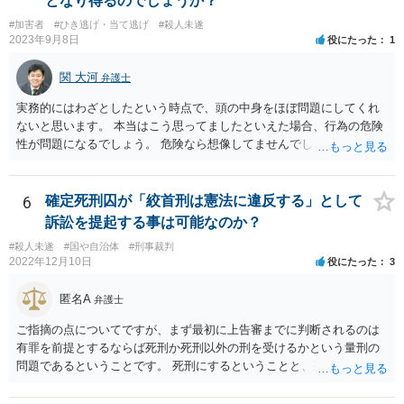
となり得るのでしょうか？
まずは警察に相談に行くのが良いと思います。
#加害者
#ひき逃げ・当て逃げ
#殺人未遂
2023年9月8日
役にたった
1
関 大河
弁護士
実務的にはわざとしたという時点で、頭の中身をほぼ問題にしてくれ
ないと思います。 本当はこう思ってましたといえた場合、行為の危険
性が問題になるでしょう。 危険なら想像してませんでしたはなかなか
難しいと思いますよ。
6
確定死刑囚が「絞首刑は憲法に違反する」として
訴訟を提起する事は可能なのか？
#殺人未遂
#国や自治体
#刑事裁判
2022年12月10日
役にたった
3
匿名A
弁護士
ご指摘の点についてですが、まず最初に上告審までに判断されるのは
有罪を前提とするならば死刑か死刑以外の刑を受けるかという量刑の
問題であるということです。 死刑にするということと、死刑の方法に
ついて問題視するというのはレベルが違います。 死刑が合憲であると
いう前提としても、仮に絞首刑が残虐な方法であって憲法に違反する