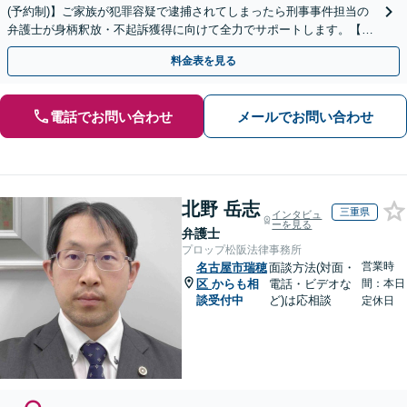
(予約制)】ご家族が犯罪容疑で逮捕されてしまったら刑事事件担当の
弁護士が身柄釈放・不起訴獲得に向けて全力でサポートします。【毎
月100名以上の相談実績】【全国対応】
料金表を見る
電話でお問い合わせ
メールでお問い合わせ
北野 岳志
三重県
インタビュ
ーを見る
弁護士
プロップ松阪法律事務所
営業時
名古屋市瑞穂
面談方法(対面・
区
からも相
電話・ビデオな
間：本日
談受付中
ど)は応相談
定休日