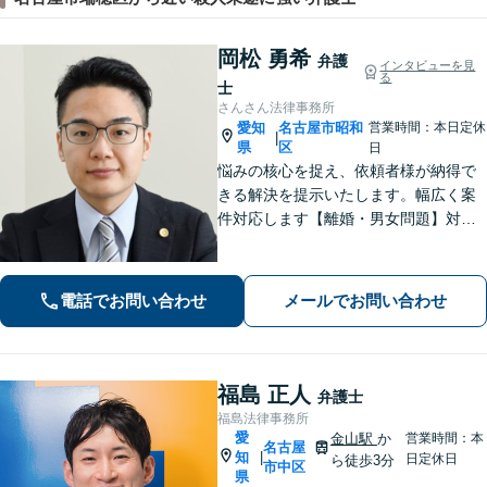
岡松 勇希
弁護
インタビューを見
る
士
さんさん法律事務所
愛知
名古屋市昭和
営業時間：本日定休
|
県
区
日
悩みの核心を捉え、依頼者様が納得で
きる解決を提示いたします。幅広く案
件対応します【離婚・男女問題】対応
実績多数！別居時点で婚姻費用は請求
いただけます【企業法務】安心して事
業展開できるよう、法律家の視点でサ
電話でお問い合わせ
メールでお問い合わせ
ポートします！【御器所駅／桜山駅徒
歩14分】
福島 正人
弁護士
福島法律事務所
愛
金山駅
か
営業時間：本
名古屋
知
|
日定休日
ら徒歩3分
市中区
県