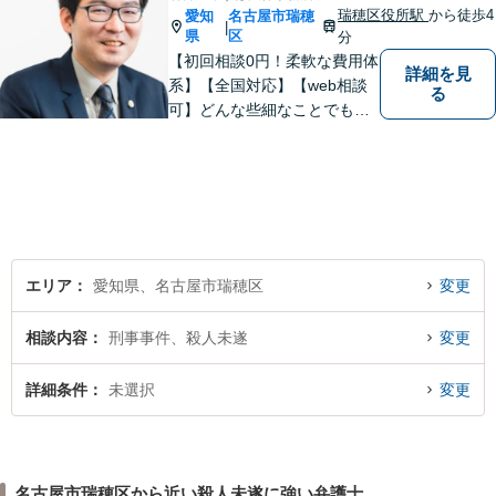
瑞穂区役所駅
から徒歩4
愛知
名古屋市瑞穂
|
県
区
分
【初回相談0円！柔軟な費用体
詳細を見
系】【全国対応】【web相談
る
可】どんな些細なことでもお
気軽にご相談ください。イン
ターネット／削除請求や開示
請求、利用規約などのトラブ
ルはお任せ！相続／感情面の
納得感を重視します。
エリア
愛知県、名古屋市瑞穂区
変更
相談内容
刑事事件、殺人未遂
変更
詳細条件
未選択
変更
名古屋市瑞穂区から近い殺人未遂に強い弁護士