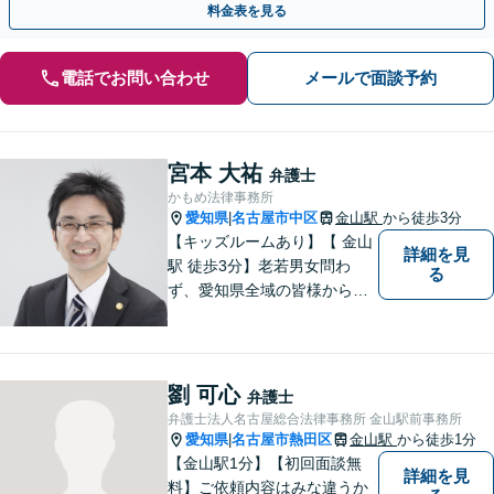
料金表を見る
電話でお問い合わせ
メールで面談予約
宮本 大祐
弁護士
かもめ法律事務所
愛知県
名古屋市中区
金山駅
から徒歩3分
|
【キッズルームあり】【 金山
詳細を見
駅 徒歩3分】老若男女問わ
る
ず、愛知県全域の皆様から愛
される法律事務所を目指して
おります。 お子様連れの方や
ご年配の方も安心してご来所
ください。
劉 可心
弁護士
弁護士法人名古屋総合法律事務所 金山駅前事務所
愛知県
名古屋市熱田区
金山駅
から徒歩1分
|
【金山駅1分】【初回面談無
詳細を見
料】ご依頼内容はみな違うか