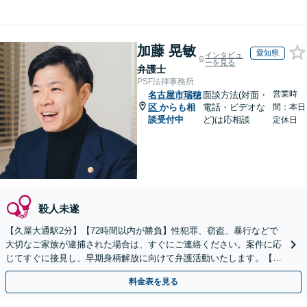
加藤 晃敏
愛知県
インタビュ
ーを見る
弁護士
PSF法律事務所
営業時
名古屋市瑞穂
面談方法(対面・
区
からも相
電話・ビデオな
間：本日
談受付中
ど)は応相談
定休日
殺人未遂
【久屋大通駅2分】【72時間以内が勝負】性犯罪、窃盗、暴行などで
大切なご家族が逮捕された場合は、すぐにご連絡ください。案件に応
じてすぐに接見し、早期身柄解放に向けて弁護活動いたします。【休
日・夜間面談可能】【ご依頼時は相談料無料】
料金表を見る