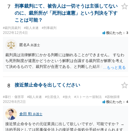
ならば絞首刑によっては死刑にすることができません。 例えば薬を飲
7
刑事裁判にて、被告人は一切そうは主張してない
ませることによって死に至らしめる方法は残虐ではない、となるかも
のに、裁所所が「死刑は違憲」という判決を下す
しれませんので、この方法なら死刑を行えるということになります。
ことは可能？
そのため、死刑にすべきではないということと、死刑の方法を絞首刑
#裁判員裁判
#殺人未遂
#刑事裁判
にすべきではない、という話は少し段階が違う話となると思います。
2022年12月4日
役にたった
3
匿名A
弁護士
裁判員は法律解釈にかかる判断には触れることができません。 すなわ
ち死刑制度が違憲かどうかという解釈は合議する裁判官が解釈を考え
て決めるもので、裁判官が合憲である、と判断した結果を前提として
量刑を決める必要があります。 裁判員は解釈を展開して評議を行うこ
とはできないものと考えられます。 裁判員の参加する刑事裁判に関す
る法律6条2項 前項に規定する場合において、次に掲げる裁判所の判断
8
接近禁止命令を出してください
は、構成裁判官の合議による。 一 法令の解釈に係る判断
#暴行・傷害罪
#殺人未遂
#住居侵入
#放火
#ストーカー規制法
#器物損壊
2022年8月2日
役にたった
4
倉田 勲
弁護士
接近禁止命令をその元従業員に出して欲しいですが、可能ですか？ →
法的手段としては民事保全法上の接近禁止仮処分手続が考えられます