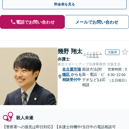
トします。【加害者側の相談専門】
料金表を見る
電話でお問い合わせ
メールでお問い合わせ
幾野 翔太
大阪府
インタビュ
ーを見る
弁護士
東京スタートアップ法律事務所 大阪支店
名古屋市瑞
面談方法(対
営業時間：0
穂区
からも
面・電話・ビ
6:30~22:00
相談受付中
デオなど)は応
（土日祝日）
相談
殺人未遂
【警察署への接見は即日対応】【弁護士待機中/当日中の電話相談可