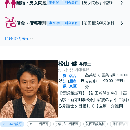
離婚・男女問題
【男女問わず相談対応
事例4件
料金表有
実績が豊富】財産分与
／養育費・親権／婚姻
費用等、どんな内容の
借金・債務整理
【初回相談60分無料】
事例2件
料金表有
ご相談も承ります。ご
個人破産・法人破産、
事情や背景をしっかり
民事再生等、広く対応
とお聞きし、納得のい
他1分野を表示
実績あり。浪費・ギャ
く解決を目指します。
ンブルが原因の借金も
不倫慰謝料を請求した
対応いたします。どん
い方／請求された方ど
な内容でも、寄り添い
ちらの対応も可能です
松山 健
ながらより良い解決を
弁護士
目指します【大須観音
たいよう法律事務所
駅4分】【土日祝対応
高岳駅
か
営業時間：10:00
愛
名古
~20:00（平日）
知
屋市
可】
ら徒歩6
|
県
東区
分
【電話相談可】【初回相談無料】【高
岳駅・新栄町駅6分】家族のように頼れ
る弁護士を目指して【医療・介護問
題】医療事故の経験豊富。慰謝料請
求、事故調査など対応【不動産・住ま
メール相談可
カード利用可
分割払い利用可
初回面談無料
休日面談可
い】不動産は高額な財産が関わる問