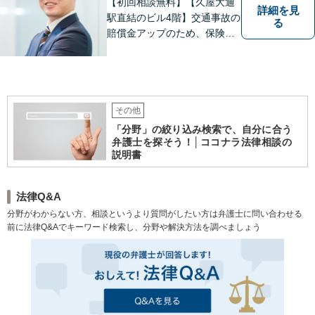
【初回相談無料】【久屋大通
詳細を見
駅直結のビル4階】交通事故の
る
賠償金アップのため、保険会
社と粘り強く交渉。死亡事故
の対応実績豊富。【スタート
アップ支援に注力】最良の経
営判断ができるよう、法的側
面からバックアップします
その他
【電話相談可】【オンライン
「分野」の絞り込み検索で、自分に合う
面談対応】
弁護士を探そう！│ココナラ法律相談の
説明書
法律Q&A
分野がわからない方、相談というより質問がしたい方は弁護士に問い合わせる
前に法律Q&Aでキーワード検索し、分野や解決方法を調べましょう