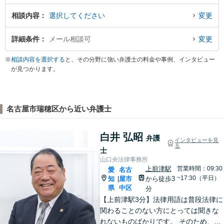
相談内容
選択してください
変更
詳細条件
メール相談可
変更
※
相談内容を選択する
と、その分野に強い弁護士の料金や事例、インタビュー
が見つかります。
名古屋市瑞穂区から近い弁護士
白井 弘昭
弁護
インタビューを見
る
士
山口央法律事務所
上前津駅
営業時間：09:30
愛
名古
~17:30（平日）
知
屋市
から徒歩3
|
県
中区
分
【上前津駅3分】法律用語は普段法律に
関わることのない方にとっては聞きな
れないものばかりです。 そのため、な