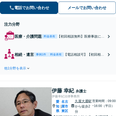
題。関連士業と連携し、円滑な解決を
目指します
電話でお問い合わせ
メールでお問い合わせ
注力分野
医療・介護問題
【初回相談無料】医療事故に遭
料金表有
われたら「知識・経験・実績」
が豊富な弁護士にご相談くださ
い。
相続・遺言
【電話相談可】【初回相談
事例1件
料金表有
無料】【高岳・新栄町駅6
分】【20年の弁護士経験】
他1分野を表示
遺産分割協議、遺留分、遺
言書の作成など。相続は早
めのご相談が円満解決につ
ながります。裁判も視野に
伊藤 幸紀
入れつつ、相続人同士の関
弁護士
係性を壊さない解決方法を
伊藤幸紀法律事務所
模索します
久屋大通駅
営業時間：09:00
愛
名古
~16:00（平日）
知
屋市
から徒歩2
|
県
東区
分