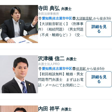
放棄】も対応可能です。
寺田 典弘
弁護士
寺田法律事務所
愛知県
名古屋市中区
大須観音駅
から徒歩3分
|
【大須観音駅近く】《刑事事
詳細を見
件》《相続問題》《男女問題
る
（不貞・離婚など）》《交通
事故》など、幅広く対応可
能。【当日／夜間／休日対応
可能】法律トラブルでお悩み
の方は、お気軽にご相談下さ
沢津橋 信二
弁護士
い。
弁護士法人PRO
愛知県
名古屋市中区
伏見駅
から徒歩5分
|
【初回相談無料】離婚・男女
詳細を見
問題専門弁護士 まずはお電
る
話・メールにてお気軽にご連
絡ください。
内田 祥平
弁護士