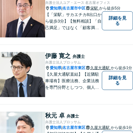
弁護士法人ユア・エース 名古屋オフィス
愛知県
名古屋市中区
栄駅
から徒歩5分
|
【「栄駅」サカエチカ8出口か
詳細を見
ら徒歩3分】【無料相談】「自
る
己満足」ではなく「顧客満
足」が得られたかどうかを大
切にしています。一人一人の
依頼者に寄り添い、依頼者が
本当に求める最高の結果にこ
伊藤 寛之
弁護士
だわり続けたいと考えており
弁護士法人ブロッサム
ます。 お気軽にご相談くださ
愛知県
名古屋市東区
久屋大通駅
から徒歩1分
|
い。
【久屋大通駅直結】【近隣駐
詳細を見
車場有】医療法務、企業法務
る
を専門分野としつつ、個人の
方のご相談（交通事故、労災
事故、遺産分割、労働紛争、
損賠請求等）にも幅広く対応
しております。ぜひお気軽に
秋元 卓
弁護士
ご相談ください。https://www.
弁護士法人ブロッサム
blsm-lpc.com
愛知県
名古屋市東区
久屋大通駅
から徒歩1分
|