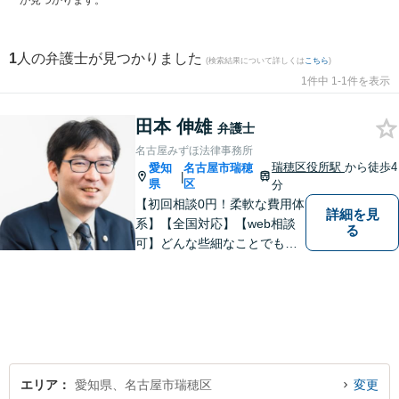
が見つかります。
1
人の弁護士が見つかりました
(検索結果について詳しくは
こちら
)
1件中 1-1件を表示
田本 伸雄
弁護士
名古屋みずほ法律事務所
瑞穂区役所駅
から徒歩4
愛知
名古屋市瑞穂
|
県
区
分
【初回相談0円！柔軟な費用体
詳細を見
系】【全国対応】【web相談
る
可】どんな些細なことでもお
気軽にご相談ください。イン
ターネット／削除請求や開示
請求、利用規約などのトラブ
ルはお任せ！相続／感情面の
納得感を重視します。
エリア
愛知県、名古屋市瑞穂区
変更