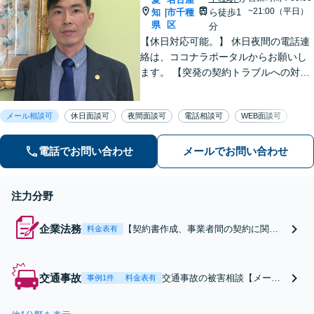
~21:00（平日）
知
市千種
ら徒歩1
|
県
区
分
【休日対応可能。】 休日夜間の電話連
絡は、ココナラポータルからお願いし
ます。 【突発の契約トラブルへの対応
可能】 【WEB面談可能】 「元官公庁
職員／10年間クレームの多い部署に在
メール相談可
休日面談可
夜間面談可
電話相談可
WEB面談可
籍」トラブル等に対し状況に応じて適
切に問題解決を図ります。
電話でお問い合わせ
メールでお問い合わせ
注力分野
企業法務
【契約書作成、事業者間の契約に関連
料金表有
するトラブルの対応】 【カスタマーハ
ラスメント対策に強い／苦情・クレー
ム対応】政令指定都市で10年間クレー
交通事故
交通事故の被害相談【メール
事例1件
料金表有
ムの多い部署に在籍した弁護士が、対
無料・土日祝対応】完全成功
応します。【出張相談・WEB面談対
報酬も可能。弁護士特約利用
応】【休日・夜間相談可】