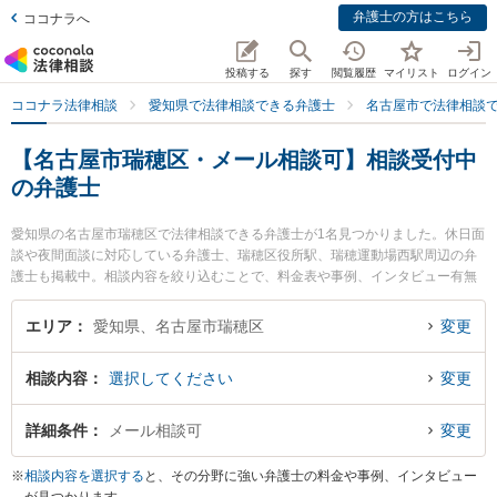
弁護士の方はこちら
ココナラへ
投稿する
探す
閲覧履歴
マイリスト
ログイン
ココナラ法律相談
愛知県で法律相談できる弁護士
名古屋市で法律相談
【名古屋市瑞穂区・メール相談可】相談受付中
の弁護士
愛知県の名古屋市瑞穂区で法律相談できる弁護士が1名見つかりました。休日面
談や夜間面談に対応している弁護士、瑞穂区役所駅、瑞穂運動場西駅周辺の弁
護士も掲載中。相談内容を絞り込むことで、料金表や事例、インタビュー有無
が表示できます。特に名古屋みずほ法律事務所の田本 伸雄弁護士のプロフィー
ル情報や弁護士費用、強みなどが注目されています。離婚や相続、交通事故か
エリア
愛知県、名古屋市瑞穂区
変更
ら不動産、ネットトラブル、企業法務まで幅広く取り扱う弁護士が多数。こん
な法律相談をお持ちの方は是非ご利用ください。名古屋市瑞穂区で土日や夜間
相談内容
選択してください
変更
に発生した不倫慰謝料トラブルを今すぐに弁護士に相談したい』『交通事故の
過失割合や後遺障害のトラブル解決の実績豊富な近くの弁護士を検索したい』
『初回相談無料で自己破産や債務整理を法律相談できる名古屋市瑞穂区内の弁
詳細条件
メール相談可
変更
護士に相談予約したい』などでお困りの相談者さんにおすすめです。
※
相談内容を選択する
と、その分野に強い弁護士の料金や事例、インタビュー