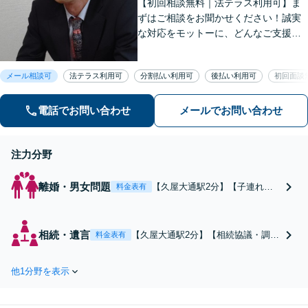
【初回相談無料｜法テラス利用可】ま
ずはご相談をお聞かせください！誠実
な対応をモットーに、どんなご支援が
出来るか提案いたします。注力分野以
外でもご相談対応可能。事前のご予約
メール相談可
法テラス利用可
分割払い利用可
後払い利用可
初回面談
で電話相談も対応いたしますので、お
気軽にお問合せください【久屋大通駅2
分】
電話でお問い合わせ
メールでお問い合わせ
注力分野
離婚・男女問題
【久屋大通駅2分】【子連れ相
料金表有
談可・法テラス可】不利な事情
も考慮し、最善の解決を目指し
ます。早めの相談で未来の選択
相続・遺言
【久屋大通駅2分】【相続協議・調
料金表有
肢が広がります。ネットの情報
停】トラブルを避け、公正でスムー
を鵜呑みにして諦めないでくだ
ズな相続を目指します。専門家があ
さい！【不貞の慰謝料請求】
他1分野を表示
なたの相続を全力でサポートしま
【財産分与】親権などもご相談
す。不動産の適正な分割もお任せく
ください。
ださい。【遺留分侵害請求】【相続