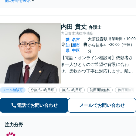
他1分野を表示
なら物損事故も対応します。
お忙しい方も費用が心配な方
も、まずはお問い合わせくだ
さい。
内田 貴丈
弁護士
内田貴丈法律事務所
大須観音駅
営業時間：10:00
愛
名古
~20:00（平日）
知
屋市
から徒歩4
|
県
中区
分
【電話・オンライン相談可】依頼者さ
ま一人ひとりのご希望や背景に合わ
せ、柔軟かつ丁寧に対応します。離
婚・男女問題/企業法務労働/債務整理/
債権回収/交通事故など、幅広く対応い
メール相談可
分割払い利用可
後払い利用可
初回面談無料
休日面談可
たします。ご相談ください。【大須観
音駅4分】
電話でお問い合わせ
メールでお問い合わせ
注力分野