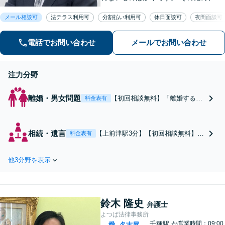
るべく平易な言葉を用いて丁寧にこれ
メール相談可
法テラス利用可
分割払い利用可
休日面談可
夜間面談可
からの対応を説明させていただきま
す。最善の解決策は何なのかを共に考
え、解決までサポートさせていただき
電話でお問い合わせ
メールでお問い合わせ
ます。
注力分野
離婚・男女問題
【初回相談無料】「離婚するか
料金表有
どうか迷われている方もご相談
を」親権問題や財産分与、慰謝
料請求など複雑な課題も、依頼
相続・遺言
【上前津駅3分】【初回相談無料】感
料金表有
者様の状況や希望に合わせた解
情的になりがちな親族間の問題で
決策を共に考え、一貫してサポ
も、法的根拠に基づいた公平な解決
ートいたします。「熟年離婚の
他3分野を表示
を目指します。「遺言書作成・終活
ご相談もお任せください」【休
サポートもお任せ／依頼者さまの想
日・夜間相談可】
いを大切に、次世代への円滑な財産
承継をお手伝いします」【休日・夜
鈴木 隆史
間相談可】
弁護士
よつば法律事務所
千種駅
か
営業時間：09:00
愛
名古屋