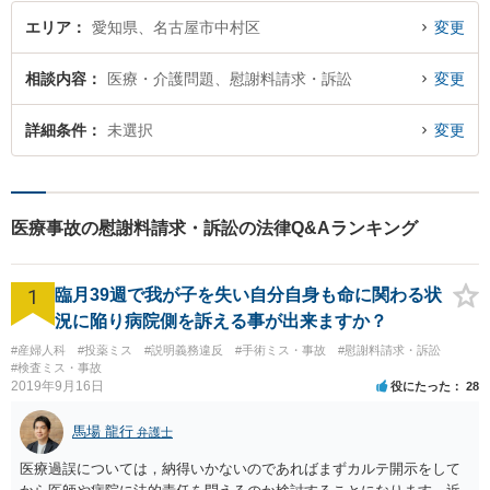
エリア
愛知県、名古屋市中村区
変更
相談内容
医療・介護問題、慰謝料請求・訴訟
変更
詳細条件
未選択
変更
医療事故の慰謝料請求・訴訟の法律Q&Aランキング
1
臨月39週で我が子を失い自分自身も命に関わる状
況に陥り病院側を訴える事が出来ますか？
#産婦人科
#投薬ミス
#説明義務違反
#手術ミス・事故
#慰謝料請求・訴訟
#検査ミス・事故
2019年9月16日
役にたった
28
馬場 龍行
弁護士
医療過誤については，納得いかないのであればまずカルテ開示をして