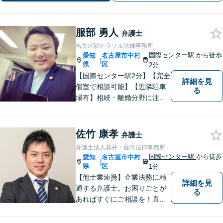
服部 勇人
弁護士
名古屋駅ヒラソル法律事務所
国際センター駅
から徒歩
愛知
名古屋市中村
|
県
区
2分
【国際センター駅2分】【完全
詳細を見
個室で相談可能】【近隣駐車
る
場有】相続・離婚分野に注力
しており、多角的にケースを
見ることができるように、相
続の専門家と呼ばれる税理士
佐竹 康孝
弁護士
の登録もしています。頼れ
弁護士法人花井・佐竹法律事務所
る、身近な法律事務所を目指
国際センター駅
から徒歩
愛知
名古屋市中村
|
しています。ぜひ、ご相談く
県
区
1分
ださい。
【他士業連携】企業法務に精
詳細を見
通する弁護士。お困りごとが
る
あればすぐにご相談を！直面
している課題を解決し、明る
い未来へと導きます。既存事