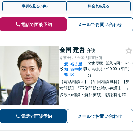
ドバイスで、納得のできるトラブルの解決を目指します。
事例を見る(5件)
料金表を見る
電話で面談予約
メールでお問い合わせ
金国 建吾
弁護士
弁護士法人金国法律事務所
名古屋駅
営業時間：09:30
愛
名古屋
~19:00（平日）
知
市中村
から徒歩7
|
県
区
分
【電話相談可】【初回相談無料】【男
女問題】「不倫問題に強い弁護士！」
多数の相談・解決実績。慰謝料を請求
する側・された側、どちらも対応！
【交通事故】適切な損害賠償金を獲得
できるようサポートします【夜間・休
電話で面談予約
メールでお問い合わせ
日面談可】【完全個室】【名古屋駅7
分】