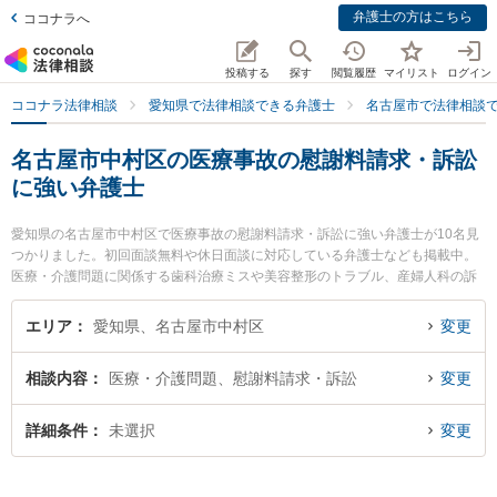
弁護士の方はこちら
ココナラへ
投稿する
探す
閲覧履歴
マイリスト
ログイン
ココナラ法律相談
愛知県で法律相談できる弁護士
名古屋市で法律相談
名古屋市中村区の医療事故の慰謝料請求・訴訟
に強い弁護士
愛知県の名古屋市中村区で医療事故の慰謝料請求・訴訟に強い弁護士が10名見
つかりました。初回面談無料や休日面談に対応している弁護士なども掲載中。
医療・介護問題に関係する歯科治療ミスや美容整形のトラブル、産婦人科の訴
訟等の細かな分野での絞り込み検索もでき便利です。特に弁護士法人金国法律
事務所の金国 建吾弁護士や加島法律事務所の加島 光弁護士、アルタス法律事務
エリア
愛知県、名古屋市中村区
変更
所の小山 秀弁護士のプロフィール情報や弁護士費用、強みなどが注目されてい
ます。『名古屋市中村区で土日や夜間に発生した医療事故の慰謝料請求・訴訟
相談内容
医療・介護問題、慰謝料請求・訴訟
変更
のトラブルを今すぐに弁護士に相談したい』『医療事故の慰謝料請求・訴訟の
トラブル解決の実績豊富な近くの弁護士を検索したい』『初回相談無料で医療
事故の慰謝料請求・訴訟を法律相談できる名古屋市中村区内の弁護士に相談予
詳細条件
未選択
変更
約したい』などでお困りの相談者さんにおすすめです。