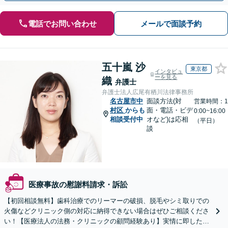
電話でお問い合わせ
メールで面談予約
五十嵐 沙
東京都
インタビュ
ーを見る
織
弁護士
弁護士法人広尾有栖川法律事務所
名古屋市中
面談方法(対
営業時間：1
村区
からも
面・電話・ビデ
0:00~16:00
相談受付中
オなど)は応相
（平日）
談
医療事故の慰謝料請求・訴訟
【初回相談無料】歯科治療でのリーマーの破損、脱毛やシミ取りでの
火傷などクリニック側の対応に納得できない場合はぜひご相談くださ
い！【医療法人の法務・クリニックの顧問経験あり】実情に即したア