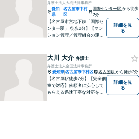
弁護士法人大樹法律事務所
な手続きに努めます。【ビデ
国際センター駅
から徒歩
愛知
名古屋市中村
|
オ面談可】
県
区
2分
【名古屋市営地下鉄「国際セ
詳細を見
ンター駅」 徒歩2分】【マン
る
ション管理／管理組合の運営
支援／相続・遺言】皆さんの
お力になれるよう全力を尽く
します。法律問題でお困りの
大川 大介
弁護士
方はお気軽にご相談くださ
弁護士法人金国法律事務所
い。
愛知県
名古屋市中村区
名古屋駅
から徒歩7分
|
【名古屋駅徒歩7分】【完全個
詳細を見
室で対応】依頼者に安心して
る
もらえる迅速丁寧な対応をモ
ットーに日々精進。お気軽に
ご相談ください。