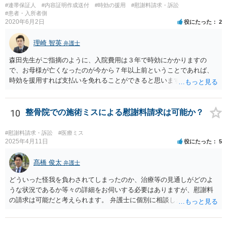
#連帯保証人
#内容証明作成送付
#時効の援用
#慰謝料請求・訴訟
#患者・入所者側
2020年6月2日
役にたった
2
理崎 智英
弁護士
森田先生がご指摘のように、入院費用は３年で時効にかかりますの
で、お母様が亡くなったのが今から７年以上前ということであれば、
時効を援用すれば支払いを免れることができると思います。 そのた
め、分割払いの交渉をするのではなく、弁護士に対して時効援用の内
容証明郵便を送るようにしてください。
10
整骨院での施術ミスによる慰謝料請求は可能か？
#慰謝料請求・訴訟
#医療ミス
2025年4月11日
役にたった
5
髙橋 俊太
弁護士
どういった怪我を負わされてしまったのか、治療等の見通しがどのよ
うな状況であるか等々の詳細をお伺いする必要はありますが、慰謝料
の請求は可能だと考えられます。 弁護士に個別に相談した方がよいケ
ースであると思いますので、最寄りの弁護士やココナラで弁護士を探
してみるとよいでしょう。