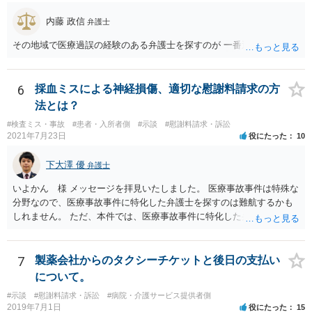
内藤 政信
弁護士
その地域で医療過誤の経験のある弁護士を探すのが 一番近道だね。
6
採血ミスによる神経損傷、適切な慰謝料請求の方
法とは？
#検査ミス・事故
#患者・入所者側
#示談
#慰謝料請求・訴訟
2021年7月23日
役にたった
10
下大澤 優
弁護士
いよかん 様 メッセージを拝見いたしました。 医療事故事件は特殊な
分野なので、医療事故事件に特化した弁護士を探すのは難航するかも
しれません。 ただ、本件では、医療事故事件に特化した弁護士でなく
とも対応は可能かと思われます。 医療事故事件で最も難しいのは医師
の過失（医療ミス）の立証なのですが、本件では過失自体には争いが
ないため、損害額の立証が主なポイントになります。 損害額に立証に
7
製薬会社からのタクシーチケットと後日の支払い
関しては、交通事故事件と同様の発想で考えればよいので、対応でき
について。
る弁護士は多いと思います。 今後の交渉については、ご自身で対応さ
#示談
#慰謝料請求・訴訟
#病院・介護サービス提供者側
れることも可能ではありますが、相手方保険会社は容易に増額に応じ
2019年7月1日
役にたった
15