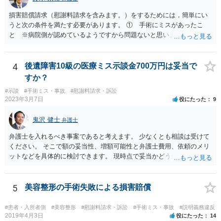
損害賠償請求（慰謝料請求を含みます。）をするためには，簡単にい
うと次の条件を満たす必要があります。 ① 手術にミスがあったこ
と ※病院側が認めているようですから問題ないと思います。 ② 手
術のミスの「せいで」仕事を休まなければならなくなったこと ③ 手
術のミスの「せいで」マスクが外せなくなったこと ④ 仕事を休まな
ければならなくなった「せいで」休業損害が発生したこと ⑤ マスク
4
後遺障害10級の医療ミス示談金700万円は妥当で
を外せなくなった「せいで」経済的に評価できる精神的な損害が発生
すか？
したこと 「せいで」と強調した点が，内藤先生のご指摘なさる「相当
#示談
#手術ミス・事故
#慰謝料請求・訴訟
因果関係」です。 手術のミスと関係のないことまでは責任追及ができ
2023年3月7日
役にたった
9
ないということです。 手術のミスの結果，手術前と比べて見た目が著
しく悪くなってしまったとか， 手術のミスの結果，入院期間が延びて
鬼沢 健士
弁護士
しまったとかいう事情があれば， 追加請求が可能な余地があります。
ただし，手術代の返金に応じた際に「これ以上金銭の請求はしませ
弁護士を入れるべき事案であると考えます。 少なくとも相談は受けて
ん」という趣旨の合意をしてしまっていると， 上記の請求は，基本的
ください。 そこで額の妥当性、増額可能性と弁護士費用、依頼のメリ
には困難となります。
ットなどを具体的に検討できます。 現時点で妥当かどうかを即断する
ことを避けた方がいいです。
5
美容整形の手術失敗による損害賠償
#患者・入所者側
#美容整形
#慰謝料請求・訴訟
#手術ミス・事故
#説明義務違反
2019年4月3日
役にたった
14