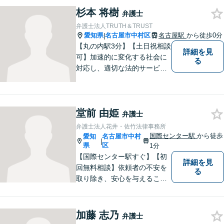
務所には無いリーガルサービ
杉本 将樹
弁護士
スを提供したいという思い
弁護士法人TRUTH＆TRUST
で、日々挑戦してまいりま
愛知県
名古屋市中村区
名古屋駅
から徒歩0分
|
す。【土日夜間対応】
【丸の内駅3分】【土日祝相談
詳細を見
可】加速的に変化する社会に
る
対応し、適切な法的サービス
を提供するため、法律分野の
みならず、あらゆる分野につ
いて日々研鑽に励んでおりま
堂前 由姫
す。依頼者様の抱える法律問
弁護士
題を解決し、いち早くストレ
弁護士法人花井・佐竹法律事務所
スを解消できるよう努めま
国際センター駅
から徒歩
愛知
名古屋市中村
|
す。
県
区
1分
【国際センター駅すぐ】【初
詳細を見
回無料相談】依頼者の不安を
る
取り除き、安心を与えること
を第一に、依頼者の過去との
決別と新しい出発のお手伝い
をします。独自の専門家ネッ
加藤 志乃
弁護士
トワークを活かし、スムーズ