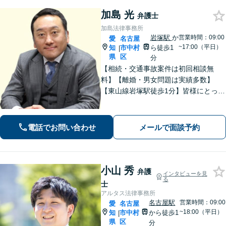
加島 光
弁護士
加島法律事務所
岩塚駅
か
営業時間：09:00
愛
名古屋
~17:00（平日）
知
市中村
ら徒歩1
|
県
区
分
【相続・交通事故案件は初回相談無
料】【離婚・男女問題は実績多数】
【東山線岩塚駅徒歩1分】皆様にとって
身近な、敷居の低い弁護士を目指して
います。
電話でお問い合わせ
メールで面談予約
小山 秀
弁護
インタビューを見
る
士
アルタス法律事務所
名古屋駅
営業時間：09:00
愛
名古屋
~18:00（平日）
知
市中村
から徒歩1
|
県
区
分