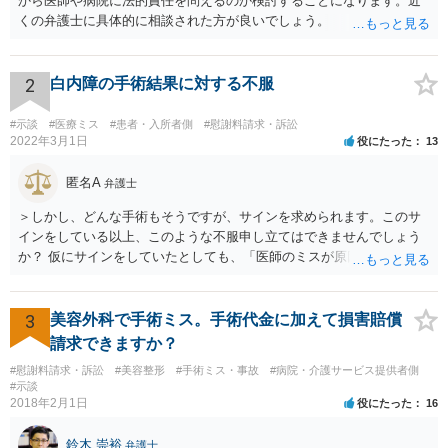
から医師や病院に法的責任を問えるのか検討することになります。近
くの弁護士に具体的に相談された方が良いでしょう。
2
白内障の手術結果に対する不服
#示談
#医療ミス
#患者・入所者側
#慰謝料請求・訴訟
2022年3月1日
役にたった
13
匿名A
弁護士
＞しかし、どんな手術もそうですが、サインを求められます。このサ
インをしている以上、このような不服申し立てはできませんでしょう
か？ 仮にサインをしていたとしても、「医師のミスが原因で老眼がひ
どくなったといえるような場合」や「白内障の手術の合併症として老
眼が悪化することがあるにもかかわらず、全く説明されなかったよう
な場合」には、請求することは可能です。
3
美容外科で手術ミス。手術代金に加えて損害賠償
請求できますか？
#慰謝料請求・訴訟
#美容整形
#手術ミス・事故
#病院・介護サービス提供者側
#示談
2018年2月1日
役にたった
16
鈴木 崇裕
弁護士