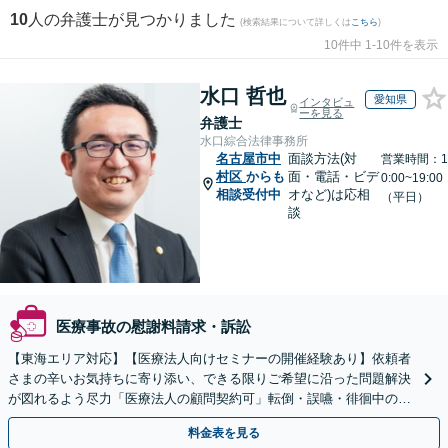
10
人の弁護士が見つかりました
(検索結果について詳しくは
こちら
)
10件中 1-10件を表示
水口 哲也
愛知県
インタビュ
ーを見る
弁護士
水口綜合法律事務所
名古屋市中
面談方法(対
営業時間：1
村区
からも
面・電話・ビデ
0:00~19:00
相談受付中
オなど)は応相
（平日）
談
医療事故の慰謝料請求・訴訟
【東海エリア対応】【医療法人向けセミナーの開催経験あり】依頼者
さまの辛いお気持ちに寄り添い、できる限りご希望に沿った問題解決
が図れるよう尽力「医療法人の顧問契約可」転倒・誤嚥・徘徊中の事
故など、介護事故のご相談も対応【休日・夜間相談可】
料金表を見る