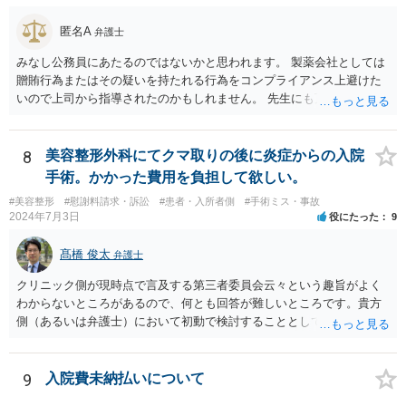
ない（多少の増額はあり得るとしても、裁判基準での和解は難しい）
と思われます。 弁護士が介入することにより提示額が大きく変わるこ
匿名A
弁護士
とは多々あるため、可能であれば弁護士に依頼した上での交渉をお勧
めしたいところです。
みなし公務員にあたるのではないかと思われます。 製薬会社としては
贈賄行為またはその疑いを持たれる行為をコンプライアンス上避けた
いので上司から指導されたのかもしれません。 先生にも万一迷惑をか
けることになってはいけないと。
8
美容整形外科にてクマ取りの後に炎症からの入院
手術。かかった費用を負担して欲しい。
#美容整形
#慰謝料請求・訴訟
#患者・入所者側
#手術ミス・事故
2024年7月3日
役にたった
9
髙橋 俊太
弁護士
クリニック側が現時点で言及する第三者委員会云々という趣旨がよく
わからないところがあるので、何とも回答が難しいところです。貴方
側（あるいは弁護士）において初動で検討することとしては、クリニ
ックから診療記録の入手をすること、緊急入院先の診断内容の確認や
医師意見聴取などが考えられるかと思います。それらを踏まえてクリ
ニック側の過失を肯定できそうであれば、クリニックに対して具体的
9
入院費未納払いについて
に損害賠償請求をしていくことになります。