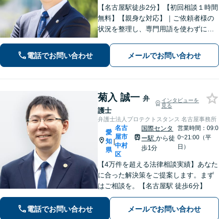
【名古屋駅徒歩2分】【初回相談１時間
無料】【親身な対応】｜ご依頼者様の
状況を整理し、専門用語を使わずに、
丁寧かつ分かりやすくご説明。【借金
問題（債務整理）】に強み。解決でき
電話でお問い合わせ
メールでお問い合わせ
るか悩む前にまずはご相談ください。
菊入 誠一
弁
インタビューを
見る
護士
弁護士法人プロテクトスタンス 名古屋事務所
名古
国際センタ
営業時間：09:0
愛
屋市
0~21:00（平
ー駅
から徒
知
|
中村
日）
歩1分
県
区
【4万件を超える法律相談実績】あなた
に合った解決策をご提案します。まず
はご相談を。【名古屋駅 徒歩6分】
電話でお問い合わせ
メールでお問い合わせ