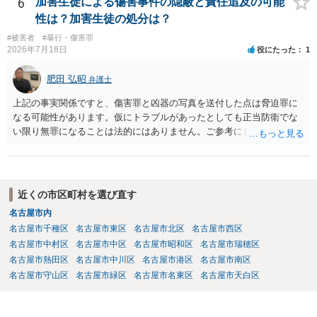
6
加害生徒による傷害事件の隠蔽と責任追及の可能
ばと存じます。 以上、ご参考までに。
性は？加害生徒の処分は？
#被害者
#暴行・傷害罪
2026年7月18日
役にたった
1
肥田 弘昭
弁護士
上記の事実関係ですと、傷害罪と凶器の写真を送付した点は脅迫罪に
なる可能性があります。仮にトラブルがあったとしても正当防衛でな
い限り無罪になることは法的にはありません。ご参考にしてくださ
い。
近くの市区町村を選び直す
名古屋市内
名古屋市千種区
名古屋市東区
名古屋市北区
名古屋市西区
名古屋市中村区
名古屋市中区
名古屋市昭和区
名古屋市瑞穂区
名古屋市熱田区
名古屋市中川区
名古屋市港区
名古屋市南区
名古屋市守山区
名古屋市緑区
名古屋市名東区
名古屋市天白区