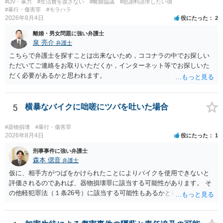
#DV・暴力
#生活費を渡さない
#離婚協議
#慰謝料請求したい側
#暴行・傷害罪
#モラハラ
2026年8月4日
役にたった
2
離婚・男女問題に強い弁護士
泉 亮介
弁護士
こちらで弁護士を探すことは出来ないため，ココナラの中でお探しい
ただいてご連絡をお取りいただくか，インターネット等でお探しいた
だく必要があるかと思われます。
5
横暴なバイクに咄嗟にツバを吐いた場合
#器物損壊
#暴行・傷害罪
2026年8月4日
役にたった
1
刑事事件に強い弁護士
森本 偲音
弁護士
仮に、相手方がつばをかけられたことによりバイクを使用できないと
評価されるのであれば、器物損壊罪に該当する可能性があります。 そ
の他軽犯罪法（１条26号）に該当する可能性もあるかと存じます。 確
かにバイクの運転手に落ち度がある側面は大きいかとは存じますが、
ご相談者様の対応によってはご相談者の方にも責任が生じてしまう 可
能性がございますので、冷静にご対応いただくようご留意いただけれ