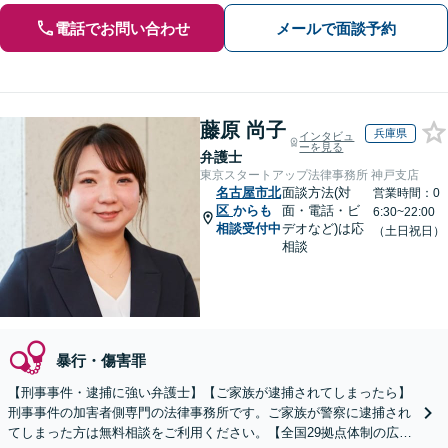
電話でお問い合わせ
メールで面談予約
藤原 尚子
兵庫県
インタビュ
ーを見る
弁護士
東京スタートアップ法律事務所 神戸支店
名古屋市北
面談方法(対
営業時間：0
区
からも
面・電話・ビ
6:30~22:00
相談受付中
デオなど)は応
（土日祝日）
相談
暴行・傷害罪
【刑事事件・逮捕に強い弁護士】【ご家族が逮捕されてしまったら】
刑事事件の加害者側専門の法律事務所です。ご家族が警察に逮捕され
てしまった方は無料相談をご利用ください。【全国29拠点体制の広域