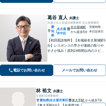
葛谷 直人
弁護士
弁護士法人名城法律事務所 名古屋事務所
愛
名古屋城駅
営業時間：
名古屋
知
|
本日定休日
から徒歩5分
市中区
県
【初回面談無料】【名城線名古屋城駅5
分】レスポンスの早さや連絡の取りや
すさが強み！原則24時間以内のスピー
ド対応を心がけています【離婚・男女
問題】親権／慰謝料／財産分与／養育
費など幅広く対応できます【相続遺
電話でお問い合わせ
メールでお問い合わせ
言】不動産業者や司法書士とも連携可
林 裕文
弁護士
主税町法律事務所
愛知県
名古屋市東区
東大手駅
から徒歩7分
|
【東大手駅6分】【弁護歴7年