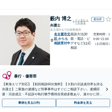
藪内 博之
愛知県
インタビュ
ーを見る
弁護士
名古屋H＆Y法律事務所
名古屋市北
面談方法(対
営業時間：1
区
からも
面・電話・ビ
0:00~21:00
相談受付中
デオなど)は応
（土日祝日）
相談
暴行・傷害罪
【東海エリア対応】【初回相談60分無料】【９割の示談成功率を誇る
弁護士】ご家族の逮捕など刑事事件はすぐにご相談下さい。逮捕回
避・示談成立・不起訴や執行猶予獲得自実績多数あり。速やかに対応
し最善の解決を目指します。【当日・夜間や土日祝対応可】
事例を見る(1件)
料金表を見る