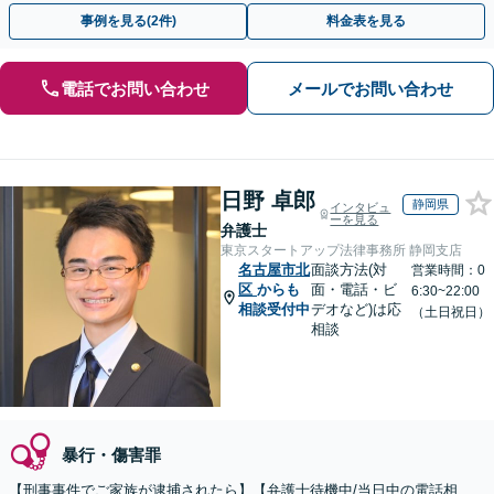
対応】【弁護士待機中/当日中の電話相談可(予約制)】
事例を見る(2件)
料金表を見る
電話でお問い合わせ
メールでお問い合わせ
日野 卓郎
静岡県
インタビュ
ーを見る
弁護士
東京スタートアップ法律事務所 静岡支店
名古屋市北
面談方法(対
営業時間：0
区
からも
面・電話・ビ
6:30~22:00
相談受付中
デオなど)は応
（土日祝日）
相談
暴行・傷害罪
【刑事事件でご家族が逮捕されたら】【弁護士待機中/当日中の電話相