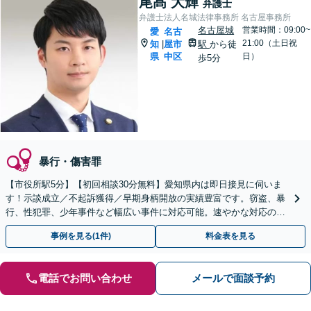
尾髙 大輝
弁護士
弁護士法人名城法律事務所 名古屋事務所
名古屋城
営業時間：09:00~
愛
名古
21:00（土日祝
知
屋市
駅
から徒
|
県
中区
日）
歩5分
暴行・傷害罪
【市役所駅5分】【初回相談30分無料】愛知県内は即日接見に伺いま
す！示談成立／不起訴獲得／早期身柄開放の実績豊富です。窃盗、暴
行、性犯罪、少年事件など幅広い事件に対応可能。速やかな対応のた
めにも、すぐにご相談ください【当日・土日祝対応可】
事例を見る(1件)
料金表を見る
電話でお問い合わせ
メールで面談予約