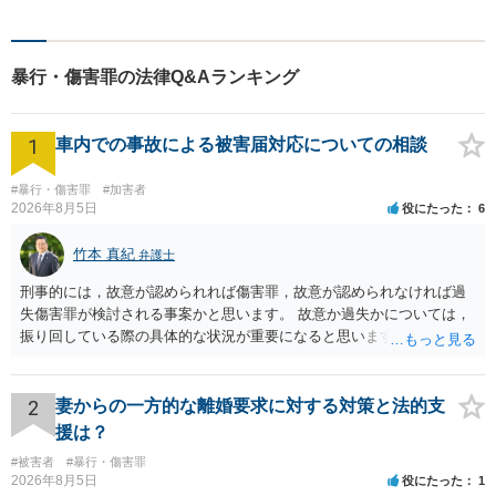
実かつ実直に業務を行うこと
を心がけております。土日
祝・夜間の対応可能です。遠
暴行・傷害罪の法律Q&Aランキング
慮なくお気軽にお問合せくだ
さい。
1
車内での事故による被害届対応についての相談
#暴行・傷害罪
#加害者
2026年8月5日
役にたった
6
竹本 真紀
弁護士
刑事的には，故意が認められれば傷害罪，故意が認められなければ過
失傷害罪が検討される事案かと思います。 故意か過失かについては，
振り回している際の具体的な状況が重要になると思います。 民事的に
は，不法行為に基づく損害賠償請求の対象となり，こちらは故意でも
過失でも該当するでしょう。 因果関係（刑事も民事も影響あり）とし
ては，数週間経過している点も問題になるかもしれません。 因果関係
2
妻からの一方的な離婚要求に対する対策と法的支
がなくなれば，評価の仕方が大きく変わります。 いずれにしまして
援は？
も，ご心配であるならば，お近くの弁護士の方に相談されるのがよい
#被害者
#暴行・傷害罪
と思います。
2026年8月5日
役にたった
1