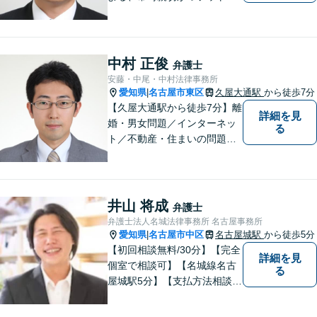
ークの軽い対応をいたしま
す。借金・相続・インターネ
ット問題はお任せください。
隣接士業や不動産会社との緊
中村 正俊
弁護士
密な連携を実現！【初回相談
安藤・中尾・中村法律事務所
無料】
愛知県
名古屋市東区
久屋大通駅
から徒歩7分
|
【久屋大通駅から徒歩7分】離
詳細を見
婚・男女問題／インターネッ
る
ト／不動産・住まいの問題に
注力しております。依頼者さ
まのお悩みをしっかりとヒア
リングし、これまで得た知見
をもとに柔軟に対応いたしま
井山 将成
弁護士
す。まずはご相談ください。
弁護士法人名城法律事務所 名古屋事務所
【土日祝、夜間の相談可】
愛知県
名古屋市中区
名古屋城駅
から徒歩5分
|
【初回相談無料/30分】【完全
詳細を見
個室で相談可】【名城線名古
る
屋城駅5分】【支払方法相談
可/分割/後払い】依頼者の悩み
に対して真摯に向き合い、誠