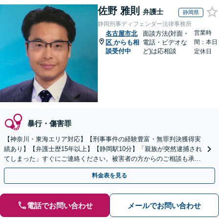
佐野 雅則
弁護士
静岡県
静岡刑事ディフェンダー法律事務所
営業時
名古屋市北
面談方法(対面・
区
からも相
電話・ビデオな
間：本日
談受付中
ど)は応相談
定休日
暴行・傷害罪
【神奈川・東海エリア対応】【刑事事件の経験豊富・無罪判決獲得実
績あり】【弁護士歴15年以上】【静岡駅10分】「親族が突然逮捕され
てしまった」すぐにご連絡ください。被害者の方からのご相談も承っ
ています。【初回相談無料】【夜間・休日相談可能】
料金表を見る
電話でお問い合わせ
メールでお問い合わせ