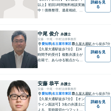
詳細を見
以上】初回1時間無料相談実施
る
中！債務整理、遺産相続、離
婚分野で実績多数の弁護士。
地域の皆様に寄り添い、明る
い未来を目指し尽力します。
まずはお気軽にご相談くださ
中尾 俊介
弁護士
い！【駐車場近く】
安藤・中尾・中村法律事務所
愛知県
名古屋市東区
久屋大通駅
から徒歩7分
|
【久屋大通駅徒歩7分】【24
詳細を見
時間予約受付】複数弁護士が
る
在籍で、あらゆる観点から丁
寧にサポート。他士業連携で
スムーズな手続きが叶いま
す。法律問題でお困りの方
は、一度ご相談ください。
安藤 恭平
弁護士
【当日・休日・夜間相談可】
安藤・中尾・中村法律事務所
愛知県
名古屋市東区
久屋大通駅
から徒歩7分
|
【久屋大通駅徒歩7分】【オン
詳細を見
ライン面談可】3名の弁護士に
る
よる、常時親切かつフットワ