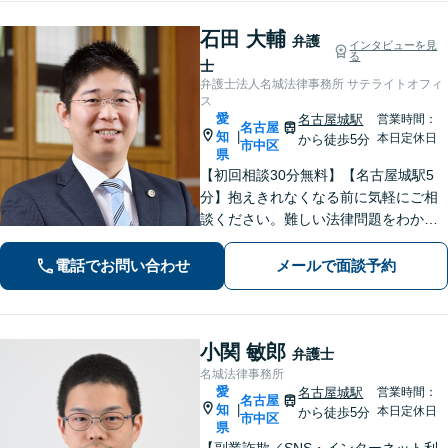
石田 大輔
弁護
インタビューを見
る
士
弁護士法人名城法律事務所 サテライトオフィ
ス
愛
名古屋城駅
営業時間：
名古屋
知
|
本日定休日
から徒歩5分
市中区
県
【初回相談30分無料】【名古屋城駅5
分】抱えきれなくなる前に気軽にご相
談ください。難しい法律問題をわかり
やすく柔らかく説明します。相続・交
通事故・借金債務整理・企業法務な
電話でお問い合わせ
メールで面談予約
ど、どうぞご相談ください。
小関 敏郎
弁護士
名城法律事務所
愛
名古屋城駅
営業時間：
名古屋
知
|
本日定休日
から徒歩5分
市中区
県
【副業詐欺／SNS・インターネット利