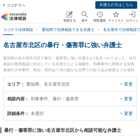
弁護士の方はこちら
ココナラへ
投稿する
探す
閲覧履歴
マイリスト
ログイン
ココナラ法律相談
愛知県で法律相談できる弁護士
名古屋市で法律相談
名古屋市北区の暴行・傷害罪に強い弁護士
愛知県の名古屋市北区で暴行・傷害罪に強い弁護士が1名見つかりました。休日
面談や夜間面談に対応している弁護士なども掲載中。刑事事件に関係する加害
者側や少年事件、再犯・前科あり等の細かな分野での絞り込み検索もでき便利
です。特に宿法律事務所の石川 幸平弁護士のプロフィール情報や弁護士費用、
強みなどが注目されています。『名古屋市北区で土日や夜間に発生した暴行・
エリア
愛知県、名古屋市北区
変更
傷害罪のトラブルを今すぐに弁護士に相談したい』『暴行・傷害罪のトラブル
解決の実績豊富な近くの弁護士を検索したい』『初回相談無料で暴行・傷害罪
相談内容
刑事事件、暴行・傷害罪
変更
を法律相談できる名古屋市北区内の弁護士に相談予約したい』などでお困りの
相談者さんにおすすめです。
詳細条件
未選択
変更
暴行・傷害罪に強い名古屋市北区から相談可能な弁護士