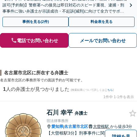
談可(予約制)】警察署への接見は即日対応のスピード重視、逮捕・刑
事事件に強い弁護士が示談成功・不起訴(減刑)に向けて全力でサポー
トします。【加害者側の相談専門】
事例を見る(2件)
料金表を見る
電話でお問い合わせ
メールでお問い合わせ
名古屋市北区に所在する弁護士
名古屋市北区の事務所等での面談予約が可能です。
1
人の弁護士が見つかりました
(検索結果について詳しくは
こちら
)
1件中 1-1件を表示
石川 幸平
弁護士
宿法律事務所
愛知県
名古屋市北区
大曽根駅
から徒歩3分
|
【大曽根駅3分】刑事事件に関
詳細を見