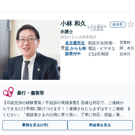
小林 和久
岐阜県
インタビュ
ーを見る
弁護士
清流のまち法律事務所
営業時
名古屋市北
面談方法(対面・
区
からも相
電話・ビデオな
間：本日
談受付中
ど)は応相談
定休日
暴行・傷害罪
【示談交渉の経験豊富／不起訴の実績多数】迅速な対応で、ご連絡か
らできるだけ早期に駆けつけます！！逮捕されたらまずはすぐご連絡
ください。「相談者さまの心情に寄り添い、丁寧に対応」窃盗／暴
行・傷害／横領／飲酒運転ほか【夜間相談可（要相談）】
事例を見る(1件)
料金表を見る