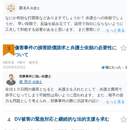
匿名A
弁護士
なにか有効な打開策などありますでしょうか？ 弁護士への依頼でしょ
うか。 早い段階で、反論を組み立てて、認否で自白にならないように
工夫して対処する必要があると思います。 また警察に被害届を出すと
して、なんとか受理してもらうための方策などありますでしょうか？
告訴状を作って証拠をそろえて出すことでしょう。
3
傷害事件の損害賠償請求と弁護士依頼の必要性に
ついて
#被害者
#暴行・傷害罪
2026年8月6日
役にたった
2
刑事事件に強い弁護士
泉 亮介
弁護士
全治１０日間の傷害となると，弁護士を入れたとして，弁護士費用で
赤字になってしまう可能性は高いように思われます。 また，相手の資
力も問題として考えられ，刑事事件の際に示談等の話がされなかった
のであれば，資力がなく回収ができないというリスクもあるでしょ
う。
4
DV被害の緊急対応と継続的な法的支援を求む