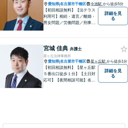
愛知県
名古屋市千種区
今池駅
から徒歩5分
|
【初回相談無料】【法テラス
詳細を見
利用可】相続・遺言／離婚・
る
男女問題／労働問題／刑事事
件／借金問題に注力！依頼者
さまのお悩みに寄り添った、
質の高いリーガルサービスを
宮城 佳典
ご提供。小さなお困り事でも
弁護士
構いません【夜間・休日面
星ヶ丘法律事務所
談】【完全個室】【今池駅3
愛知県
名古屋市千種区
星ヶ丘駅
から徒歩1分
|
分】
【初回相談無料】【星ヶ丘駅
詳細を見
５番出口徒歩１分】【土日対
る
応可】【夜間相談可能】名古
屋市千種区の弁護士です。ぜ
ひ一度ご相談ください。