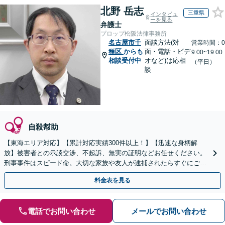
北野 岳志
三重県
インタビュ
ーを見る
弁護士
プロップ松阪法律事務所
名古屋市千
面談方法(対
営業時間：0
種区
からも
面・電話・ビデ
9:00~19:00
相談受付中
オなど)は応相
（平日）
談
自殺幇助
【東海エリア対応】【累計対応実績300件以上！】【迅速な身柄解
放】被害者との示談交渉、不起訴、無実の証明などお任せください。
刑事事件はスピード命。大切な家族や友人が逮捕されたらすぐにご連
絡ください【初回相談無料】【電話相談可】【休日面談可】
料金表を見る
電話でお問い合わせ
メールでお問い合わせ