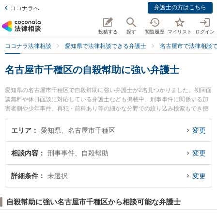
弁護士の方はこちら
ココナラへ
投稿する
探す
閲覧履歴
マイリスト
ログイン
ココナラ法律相談
愛知県で法律相談できる弁護士
名古屋市で法律相談
名古屋市千種区の自殺幇助に強い弁護士
愛知県の名古屋市千種区で自殺幇助に強い弁護士が2名見つかりました。初回面
談無料や休日面談に対応している弁護士なども掲載中。刑事事件に関係する加
害者側や少年事件、再犯・前科あり等の細かな分野での絞り込み検索もでき便
利です。特に弁護士法人名古屋北法律事務所 ちくさ事務所の村上 光平弁護士や
星ヶ丘法律事務所の宮城 佳典弁護士のプロフィール情報や弁護士費用、強みな
エリア
愛知県、名古屋市千種区
変更
どが注目されています。『名古屋市千種区で土日や夜間に発生した自殺幇助の
トラブルを今すぐに弁護士に相談したい』『自殺幇助のトラブル解決の実績豊
相談内容
刑事事件、自殺幇助
変更
富な近くの弁護士を検索したい』『初回相談無料で自殺幇助を法律相談できる
名古屋市千種区内の弁護士に相談予約したい』などでお困りの相談者さんにお
すすめです。
詳細条件
未選択
変更
自殺幇助に強い名古屋市千種区から相談可能な弁護士