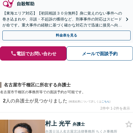
自殺幇助
【東海エリア対応】【初回相談３０分無料】身に覚えのない事件への
巻き込まれや、示談・不起訴の獲得など、刑事事件の対応はスピード
が命です。重大事件の経験に基づく確かな対応力で迅速に接見へ向か
います。ご家族からのご相談も可能。LINE予約可。
料金表を見る
電話でお問い合わせ
メールで面談予約
名古屋市千種区に所在する弁護士
名古屋市千種区の事務所等での面談予約が可能です。
2
人の弁護士が見つかりました
(検索結果について詳しくは
こちら
)
2件中 1-2件を表示
村上 光平
弁護士
弁護士法人名古屋北法律事務所 ちくさ事務所