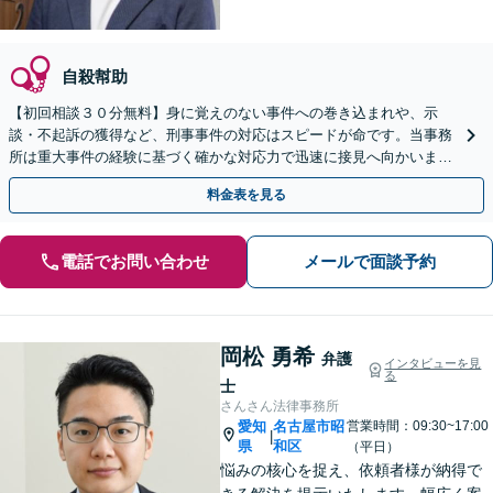
自殺幇助
【初回相談３０分無料】身に覚えのない事件への巻き込まれや、示
談・不起訴の獲得など、刑事事件の対応はスピードが命です。当事務
所は重大事件の経験に基づく確かな対応力で迅速に接見へ向かいま
す。ご家族からのご相談も可能。LINE予約対応です。
料金表を見る
電話でお問い合わせ
メールで面談予約
岡松 勇希
弁護
インタビューを見
る
士
さんさん法律事務所
愛知
名古屋市昭
営業時間：09:30~17:00
|
県
和区
（平日）
悩みの核心を捉え、依頼者様が納得で