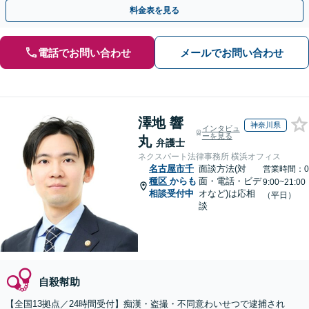
対応します【メールでの予約、問い合わせ可能】
料金表を見る
電話でお問い合わせ
メールでお問い合わせ
澤地 響
神奈川県
インタビュ
ーを見る
丸
弁護士
ネクスパート法律事務所 横浜オフィス
名古屋市千
面談方法(対
営業時間：0
種区
からも
面・電話・ビデ
9:00~21:00
相談受付中
オなど)は応相
（平日）
談
自殺幇助
【全国13拠点／24時間受付】痴漢・盗撮・不同意わいせつで逮捕され