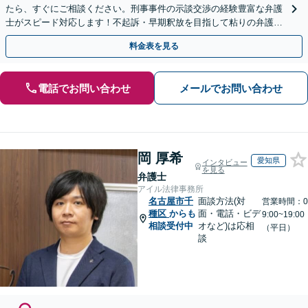
たら、すぐにご相談ください。刑事事件の示談交渉の経験豊富な弁護
士がスピード対応します！不起訴・早期釈放を目指して粘りの弁護活
動を行います。
料金表を見る
電話でお問い合わせ
メールでお問い合わせ
岡 厚希
愛知県
インタビュー
を見る
弁護士
アイル法律事務所
名古屋市千
面談方法(対
営業時間：0
種区
からも
面・電話・ビデ
9:00~19:00
相談受付中
オなど)は応相
（平日）
談