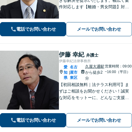
きる解決を提示いたします。幅広く案
件対応します【離婚・男女問題】対応
実績多数！別居時点で婚姻費用は請求
いただけます【企業法務】安心して事
業展開できるよう、法律家の視点でサ
電話でお問い合わせ
メールでお問い合わせ
ポートします！【御器所駅／桜山駅徒
歩14分】
伊藤 幸紀
弁護士
伊藤幸紀法律事務所
久屋大通駅
営業時間：09:00
愛
名古
~16:00（平日）
知
屋市
から徒歩2
|
県
東区
分
【初回相談無料｜法テラス利用可】ま
ずはご相談をお聞かせください！誠実
な対応をモットーに、どんなご支援が
出来るか提案いたします。注力分野以
外でもご相談対応可能。事前のご予約
で電話相談も対応いたしますので、お
電話でお問い合わせ
メールでお問い合わせ
気軽にお問合せください【久屋大通駅2
分】