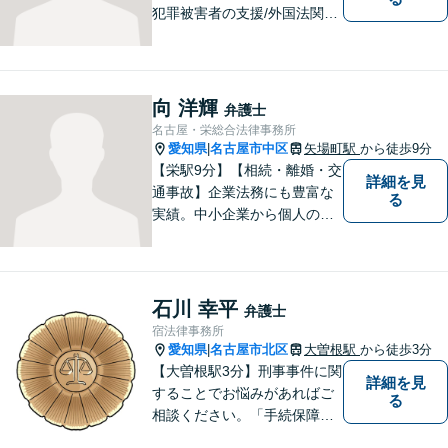
犯罪被害者の支援/外国法関連/
国際的家事・相続/国籍・ビ
ザ・出入国など幅広い分野に
対応可能。依頼者様のお気持
ち、希望、考え方を尊重し、
向 洋輝
弁護士
迅速に問題を解決することを
名古屋・栄総合法律事務所
心がけております。
愛知県
名古屋市中区
矢場町駅
から徒歩9分
|
【栄駅9分】【相続・離婚・交
詳細を見
通事故】企業法務にも豊富な
る
実績。中小企業から個人の方
まで幅広い法律問題に対応
し、一人ひとりのご事情に寄
り添った解決を目指します。
お困りのことがございました
石川 幸平
弁護士
ら、まずはお気軽にご相談く
宿法律事務所
ださい。
愛知県
名古屋市北区
大曽根駅
から徒歩3分
|
【大曽根駅3分】刑事事件に関
詳細を見
することでお悩みがあればご
る
相談ください。「手続保障の
実現」を理念として、誠心誠