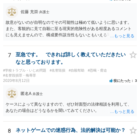
佐藤 充崇
弁護士
故意がないのが自明なのでその可能性は極めて低いように思います。
また、客観的に見て自殺に至る現実的危険性がある程度あるコメント
にも見えませんので、構成要件該当性もないともいえる可能性は高い
と思います。
7
至急です。 できれば詳しく教えていただきたい
なと思っております。
#学校トラブル・いじめ問題
#名誉毀損
#自殺幇助
#恐喝・脅迫
#名誉毀損罪・侮辱罪
2020年8月12日
役にたった
3
匿名A
弁護士
ケースによって異なりますので、ぜひ対面型の法律相談を利用して、
あなたの場合はどうなるかを聞いてみてください。
8
ネットゲームでの迷惑行為、法的解決は可能か？