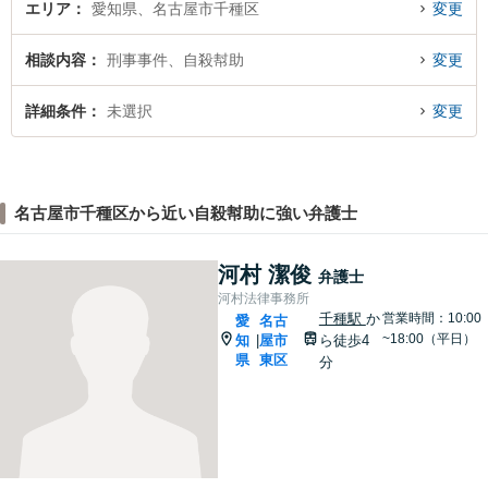
エリア
愛知県、名古屋市千種区
変更
相談内容
刑事事件、自殺幇助
変更
詳細条件
未選択
変更
名古屋市千種区から近い自殺幇助に強い弁護士
河村 潔俊
弁護士
河村法律事務所
千種駅
か
営業時間：10:00
愛
名古
~18:00（平日）
知
屋市
ら徒歩4
|
県
東区
分