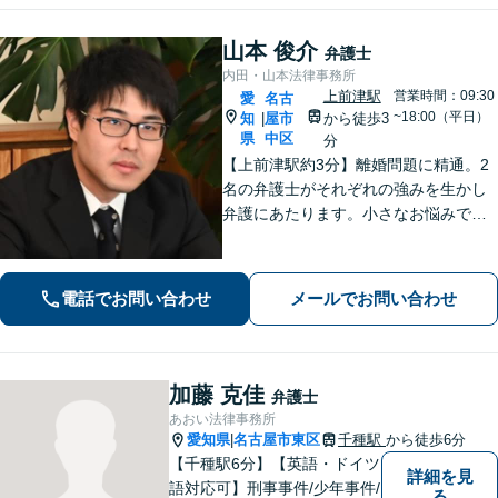
山本 俊介
弁護士
内田・山本法律事務所
上前津駅
営業時間：09:30
愛
名古
~18:00（平日）
知
屋市
から徒歩3
|
県
中区
分
【上前津駅約3分】離婚問題に精通。2
名の弁護士がそれぞれの強みを生かし
弁護にあたります。小さなお悩みで
も、まずは気軽にご相談ください。納
得のいく解決のため、最大限のアドバ
イスを行います！【初回相談無料】
電話でお問い合わせ
メールでお問い合わせ
加藤 克佳
弁護士
あおい法律事務所
愛知県
名古屋市東区
千種駅
から徒歩6分
|
【千種駅6分】【英語・ドイツ
詳細を見
語対応可】刑事事件/少年事件/
る