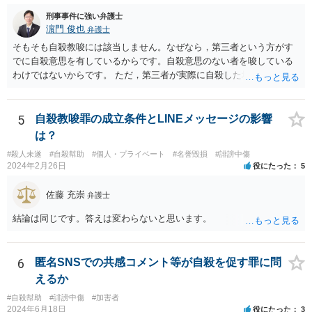
刑事事件に強い弁護士
濵門 俊也
弁護士
そもそも自殺教唆には該当しません。なぜなら，第三者という方がす
でに自殺意思を有しているからです。自殺意思のない者を唆している
わけではないからです。 ただ，第三者が実際に自殺した場合，あなた
の言動が自殺幇助に該当し得る可能性はあります。
5
自殺教唆罪の成立条件とLINEメッセージの影響
は？
#殺人未遂
#自殺幇助
#個人・プライベート
#名誉毀損
#誹謗中傷
2024年2月26日
役にたった
5
佐藤 充崇
弁護士
結論は同じです。答えは変わらないと思います。
6
匿名SNSでの共感コメント等が自殺を促す罪に問
えるか
#自殺幇助
#誹謗中傷
#加害者
2024年6月18日
役にたった
3