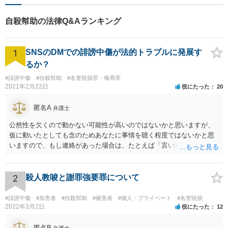
できるよう努めております。
自殺幇助の法律Q&Aランキング
1
SNSのDMでの誹謗中傷が法的トラブルに発展す
るか？
#誹謗中傷
#自殺幇助
#名誉毀損罪・侮辱罪
2021年2月22日
役にたった
20
匿名A
弁護士
公然性を欠くので動かない可能性が高いのではないかと思いますが、
仮に動いたとしても念のためあなたに事情を聴く程度ではないかと思
いますので、もし連絡があった場合は、たとえば「言い過ぎた部分が
あり反省しており、相手にも謝ったが、非公開のダイレクトメッセー
ジでのやりとりなので、公然性がないことが明らかなので、名誉毀損
や侮辱には当たらないと考えているが、相手は何らかの理由で公然性
2
殺人教唆と謝罪強要罪について
があると言っているのか」と反省の意を示しつつ、なぜ警察が連絡し
てきたのか尋ねることが考えられます。
#誹謗中傷
#加害者
#自殺幇助
#被害者
#個人・プライベート
#名誉毀損
2022年3月2日
役にたった
12
匿名B
弁護士