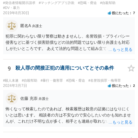
#発信者情報開示請求
#マッチングアプリ詐欺
#恐喝・脅迫
#自殺幇助
#DV・暴力
2019年8月30日
役にたった
7
匿名A
弁護士
犯罪に関わらない限り警察は動きませんし、名誉毀損・プライバシー
侵害などに基づく損害賠償などの法的問題ではない限り弁護士も対応
しがたいところです。 あえて法的な問題として組み立てれば、迷惑な
画像を送られたことによる精神的苦痛に対して慰謝料を求めることも
考えられますが、発信者情報開示などで加害者の住所氏名を特定する
には最低でも３０万円以上の弁護士費用は必要になってくるかと思い
9
殺人罪の間接正犯の適用についてとその条件
ます。ゲームではなく弁護士に課金しても、さほど面白くないのでは
ないですか。 逆に費用の点からして、加害者が訴訟を考えているとか
#殺人未遂
#自殺幇助
#暴行・傷害罪
#恐喝・脅迫
#名誉毀損罪・侮辱罪
の話も、かなりの高確率でマユツバかなと思います。ゲーム内の結婚
2024年3月7日
役にたった
2
詐欺？とか、そんな依頼を引き受ける弁護士はいるだろうかと。 ただ
し、うっかり「ﾀﾋね」とか書き込むと、自殺教唆罪が成立する可能性
佐藤 充崇
弁護士
がありますので気をつけてください。無視と運営への通報が現実的な
怖くなって検索したのであれば、検索履歴は殺意の証拠にはなりにく
対応でしょう。
いとは思います。 相談者の方は不安なので安心したいのかも知れませ
んが、これだけ不明な点が多く、相手とも連絡が取れないとなると、
多分相談者の方が安心する結論は出せないでしょう。気持ちはお察し
しますが・・・ それでもどうしても気になるようなら、弁護士に予約