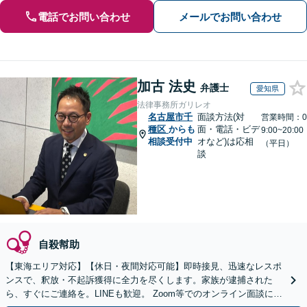
電話でお問い合わせ
メールでお問い合わせ
加古 法史
弁護士
愛知県
法律事務所ガリレオ
名古屋市千
面談方法(対
営業時間：0
種区
からも
面・電話・ビデ
9:00~20:00
相談受付中
オなど)は応相
（平日）
談
自殺幇助
【東海エリア対応】【休日・夜間対応可能】即時接見、迅速なレスポ
ンスで、釈放・不起訴獲得に全力を尽くします。家族が逮捕された
ら、すぐにご連絡を。LINEも歓迎。 Zoom等でのオンライン面談にも