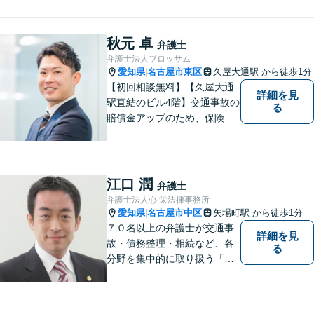
意取り組みます。お早めの相
談が納得への解決へとつなが
ります。【近隣駐車場あり】
秋元 卓
弁護士
弁護士法人ブロッサム
愛知県
名古屋市東区
久屋大通駅
から徒歩1分
|
【初回相談無料】【久屋大通
詳細を見
駅直結のビル4階】交通事故の
る
賠償金アップのため、保険会
社と粘り強く交渉。死亡事故
の対応実績豊富。【スタート
アップ支援に注力】最良の経
営判断ができるよう、法的側
江口 潤
弁護士
面からバックアップします
弁護士法人心 栄法律事務所
【電話相談可】【オンライン
愛知県
名古屋市中区
矢場町駅
から徒歩1分
|
面談対応】
７０名以上の弁護士が交通事
詳細を見
故・債務整理・相続など、各
る
分野を集中的に取り扱う「分
野担当制」とすることで、ご
依頼者様に高品質・低コスト
でのリーガルサービスを提供