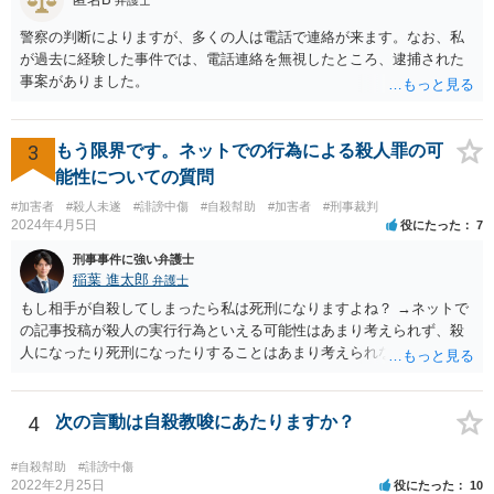
警察の判断によりますが、多くの人は電話で連絡が来ます。なお、私
が過去に経験した事件では、電話連絡を無視したところ、逮捕された
事案がありました。
3
もう限界です。ネットでの行為による殺人罪の可
能性についての質問
#加害者
#殺人未遂
#誹謗中傷
#自殺幇助
#加害者
#刑事裁判
2024年4月5日
役にたった
7
刑事事件に強い弁護士
稲葉 進太郎
弁護士
もし相手が自殺してしまったら私は死刑になりますよね？ →ネットで
の記事投稿が殺人の実行行為といえる可能性はあまり考えられず、殺
人になったり死刑になったりすることはあまり考えられないように思
います。
4
次の言動は自殺教唆にあたりますか？
#自殺幇助
#誹謗中傷
2022年2月25日
役にたった
10