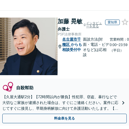
加藤 晃敏
愛知県
インタビュ
ーを見る
弁護士
PSF法律事務所
名古屋市千
面談方法(対
営業時間：0
種区
からも
面・電話・ビデ
0:00~23:59
相談受付中
オなど)は応相
（平日）
談
自殺幇助
【久屋大通駅2分】【72時間以内が勝負】性犯罪、窃盗、暴行などで
大切なご家族が逮捕された場合は、すぐにご連絡ください。案件に応
じてすぐに接見し、早期身柄解放に向けて弁護活動いたします。【休
日・夜間面談可能】【ご依頼時は相談料無料】
料金表を見る