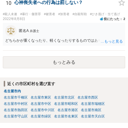
取って相談すべきです。 正直、今後こういうことをしないよう気を付
10
心神喪失者への行為は罰しない？
けて、あとは警察が来たり民事訴訟の訴状等が家に届いたらその時考
えるしかないように思います。
#殺人未遂
#暴行・傷害罪
#被害者
#加害者
#自殺幇助
#ひき逃げ・当て逃げ
2022年8月8日
役にたった
2
匿名A
弁護士
どちらかが重くなったり、軽くなったりするものではありません。
もっとみる
近くの市区町村を選び直す
名古屋市内
名古屋市千種区
名古屋市東区
名古屋市北区
名古屋市西区
名古屋市中村区
名古屋市中区
名古屋市昭和区
名古屋市瑞穂区
名古屋市熱田区
名古屋市中川区
名古屋市港区
名古屋市南区
名古屋市守山区
名古屋市緑区
名古屋市名東区
名古屋市天白区