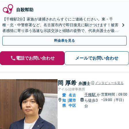
自殺幇助
【千種駅2分】家族が逮捕されたらすぐにご連絡ください。東・千
種・北・中警察署など、名古屋市内で即日接見に駆けつけます！被害
者感情に寄り添う迅速な示談交渉と傾聴の姿勢で、代表弁護士が最後
まで一貫対応！【土日夜間対応可】【オンライン対応可】
料金表を見る
電話でお問い合わせ
メールでお問い合わせ
岡 厚希
弁護士
インタビューを見る
アイル法律事務所
千種駅
か
営業時間：09:00
愛
名古
~19:00（平日）
知
屋市
ら徒歩3
|
県
中区
分