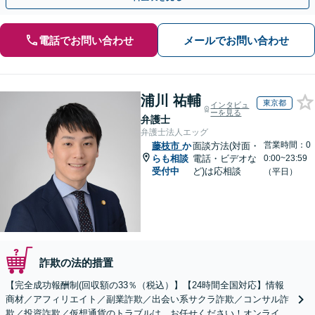
電話でお問い合わせ
メールでお問い合わせ
浦川 祐輔
東京都
インタビュ
ーを見る
弁護士
弁護士法人エッグ
営業時間：0
藤枝市
か
面談方法(対面・
らも相談
電話・ビデオな
0:00~23:59
受付中
ど)は応相談
（平日）
詐欺の法的措置
【完全成功報酬制(回収額の33％（税込）】【24時間全国対応】情報
商材／アフィリエイト／副業詐欺／出会い系サクラ詐欺／コンサル詐
欺／投資詐欺／仮想通貨のトラブルは、お任せください！オンライン