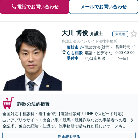
電話でお問い合わせ
メールでお問い合わせ
大川 博俊
弁護士
東京都
弁護士法人インサイト法律事務所
営業時間：1
藤枝市
か
面談方法(対面・
らも相談
電話・ビデオな
0:00~18:00
受付中
ど)は応相談
（平日）
詐欺の法的措置
全国対応｜相談料・着手金0円【電話相談可！LINEでスピード対応】
占いアプリやサイト・出会い系・競馬・競艇詐欺などの事業者への返
金請求。独自の経験・知識で、他事務所で断られた難しいケースも解
決に導いた実績あり。まずはお気軽にご相談ください
料金表を見る