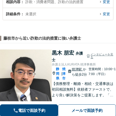
相談内容
詐欺・消費者問題、詐欺の法的措置
変更
詳細条件
未選択
変更
藤枝市から近い詐欺の法的措置に強い弁護士
黒木 朋宏
弁護
インタビューを見
る
士
弁護士法人KURATA 焼津事務所
静
焼
焼津駅
か
営業時間：10:00~1
岡
津
|
7:00（平日）
ら徒歩2分
県
市
【債務整理・離婚・相続・交通事故は
初回相談無料】依頼者ファーストで、
より良い解決策をご提案します。「お
願いしてよかった」と思っていただけ
るよう、丁寧に説明して対応します
電話で面談予約
メールで面談予約
【焼津駅2分】【法テラス利用可能】