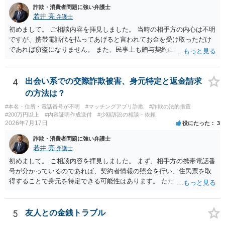
詐欺・消費者問題に強い弁護士
若井 亮
弁護士
初めまして。 ご相談内容を拝見しました。 当時の相手方の内心は不明
ですが、携帯電話代を払ってあげると言われてお金を受け取っただけ
であれば窃盗になりません。 また、民事上も贈与契約に該当すると思
われるところ、返済の義務はありません。 これ以上のやり取りをせ
ず、可能であればブロックをするようにしてください。 ご不安であれ
ば、最寄りの警察署に相談をしても良いかもしれません。 以上、ご参
4
出会い系での交際詐欺被害、身元特定と返金請求
考になれば幸いです。
の方法は？
#本名・住所・電話番号が不明
#マッチングアプリ詐欺
#詐欺の法的措置
#200万円以上
#内容証明作成送付
#少額訴訟の相談・依頼
2026年7月17日
役にたった
3
詐欺・消費者問題に強い弁護士
若井 亮
弁護士
初めまして。 ご相談内容を拝見しました。 まず、相手方の携帯電話番
号が分かっているのであれば、契約者情報の照会を行い、住民票を取
得することで身元を特定できる可能性はあります。 ただ、他人名義の
携帯電話であるなどした場合には特定に結びつけることは難しいとこ
ろです。 LINEについても、詐欺の事案であれば照会できる可能性はあ
りますが、携帯電話の番号を経由する方法より難しくなります。 身元
5
友人との金銭トラブル
を特定した後は、返金の理屈があるかどうかを確認していきます。 基