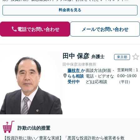
のみで解決も可能！
料金表を見る
電話でお問い合わせ
メールでお問い合わせ
田中 保彦
弁護士
東京都
田中保彦法律事務所
営業時間：1
藤枝市
か
面談方法(対面・
らも相談
電話・ビデオな
0:00~19:00
受付中
ど)は応相談
（平日）
詐欺の法的措置
【投資詐欺に強い／豊富な実績】「悪質な投資詐欺から被害者を救