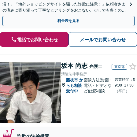
済！」「海外ショッピングサイトを騙った詐欺に注意！」依頼者さま
の痛みに寄り添って丁寧なヒアリングをおこない、少しでも多くの返
金が得られるよう尽力します！
料金表を見る
電話でお問い合わせ
メールでお問い合わせ
坂本 尚志
弁護士
東京都
清陵法律事務所
営業時間：0
藤枝市
か
面談方法(対面・
らも相談
電話・ビデオな
9:00~17:30
受付中
ど)は応相談
（平日）
詐欺の法的措置