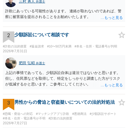
三村 勇人
弁護士
詐欺にあっている可能性があります。 連絡が取れないのであれば、警
察に被害届を提出されることをお勧めいたします。
2
少額訴訟について相談です
#詐欺の法的措置
#返金請求
#10〜50万円未満
#本名・住所・電話番号が判明
2026年7月31日
肥田 弘昭
弁護士
上記の事情であっても、少額訴訟自体は違法ではないかと思います。
但し、住民票などを取得して、特定をしっかりと調査した方がリスク
が低減するかと思います。ご参考にしてください。
3
男性からの脅迫と窃盗疑いについての法的対処法
#恐喝・脅迫への対応
#マッチングアプリ詐欺
#悪徳商法
#少額訴訟サポート
#本名・住所・電話番号が不明
#詐欺の法的措置
2026年7月27日