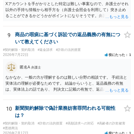
Xアカウントを手がかりとした特定は難しい事案なので、弁護士がそれ
以外の手持ち情報から相手方を（弁護士会照会を利用して）突き止め
ることができるかどうかがポイントになりそうです。弁護士による調
査で特定が難しい可能性もあるため、警察への被害届出も同時進行さ
せることになるでしょう。見通しについては、実際の資料等を弁護士
に検討してもらう必要があると思います。弁護士費用は自由化されて
9
商品の瑕疵に基づく訴訟での返品義務の有無につ
いますので個別に確認いただく必要がありますが、そもそも回収でき
いて教えてください
るかどうかが問題になり得る事案であり、被害額の規模からみると、
#契約解除・契約取消
#返金請求
#詐欺の法的措置
仮に回収できたとしても弁護士費用を差し引いた実質回収分はかなり
2026年7月22日
役にたった
1
少なくなる可能性もあるように思います。
匿名A
弁護士
なかなか、一般の方が理解するのは難しい分野の相談です。 手続法と
実体法の理解が必要なためです。 結論からいうと、返品義務の有無
は、実体法上の話であり、 判決文に記載の有無で、返品義務の有無が
左右されることはありません。 ただし、「原告は被告に対し商品を返
品せよ」と判決文に書かれていなくても、 全額支払い判決の前提とし
て、契約不適合責任を理由に契約を解除してれば、 原状回復義務とし
10
新聞契約解除で偽計業務妨害罪問われる可能性
て、相談者さんは、商品の返品義務を負うことになります。 ただし、
は？
訴訟上何等かの形で、返品義務の有無が争われ争点化していたが、 結
#契約解除・契約取消
#詐欺の法的措置
#高額請求への対応
#高齢者の詐欺被害
論として、返品義務が存在しないというような判断が判決理由中で下
#悪徳商法
されていれば、 相手は返品請求を再度主張できない可能性はあります
2026年7月17日
役にたった
1