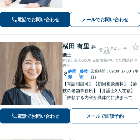
は豊富です【相続】皆さまがつまずい
ていないか、しっかりとコミュニケー
ションを取りながらお話を進めてまい
電話でお問い合わせ
メールでお問い合わせ
ります【法テラス利用可】【藤枝市役
所裏】
横田 有里
弁
インタビューを
見る
護士
弁護士法人GoDo 支部藤枝やいづ合同法律事
務所
静岡
藤枝
営業時間：09:00~17:30（平
|
県
市
日）
【電話相談可】【初回相談無料】【藤
枝の老舗事務所】【弁護士3人在籍】
「依頼する内容が具体的に決まってい
ない」「どうしたらいいか分からな
い」という方もまずはご相談くださ
電話でお問い合わせ
メールで面談予約
い。相続遺言、離婚問題、交通事故、
借金問題、債権回収など【夜間休日応
相談】