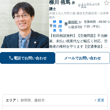
柳川 侑馬
弁
インタビューを
見る
護士
弁護士法人市民の森 藤枝支所藤枝第一法律事
務所
静
藤
藤枝駅
か
営業時間：09:00~1
岡
枝
|
7:30（平日）
ら徒歩3分
県
市
【初回相談無料】【労働問題】不当解
雇、未払い残業代など幅広く対応。労
働者の権利を守ります【交通事故】保
険会社との交渉もお任せ。事故後の不
安な気持ちに寄り添う丁寧な対応【男
電話でお問い合わせ
メールでお問い合わせ
女問題】シングルマザーの法律相談は
何度でも無料【藤枝駅1分】【法テラス
利用可】
エリア
静岡県、藤枝市
変更