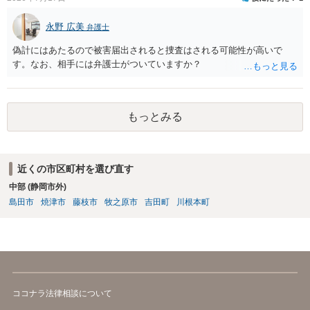
（信義則による主張制限）。
永野 広美
弁護士
偽計にはあたるので被害届出されると捜査はされる可能性が高いで
す。なお、相手には弁護士がついていますか？
もっとみる
近くの市区町村を選び直す
中部 (静岡市外)
島田市
焼津市
藤枝市
牧之原市
吉田町
川根本町
ココナラ法律相談について