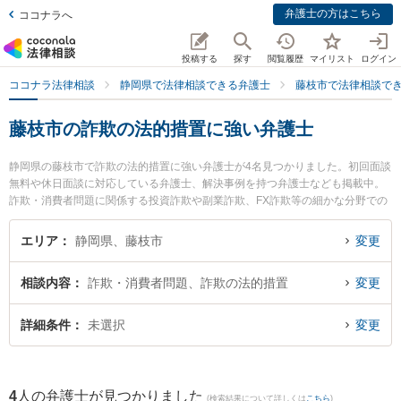
弁護士の方はこちら
ココナラへ
投稿する
探す
閲覧履歴
マイリスト
ログイン
ココナラ法律相談
静岡県で法律相談できる弁護士
藤枝市で法律相談で
藤枝市の詐欺の法的措置に強い弁護士
静岡県の藤枝市で詐欺の法的措置に強い弁護士が4名見つかりました。初回面談
無料や休日面談に対応している弁護士、解決事例を持つ弁護士なども掲載中。
詐欺・消費者問題に関係する投資詐欺や副業詐欺、FX詐欺等の細かな分野での
絞り込み検索もでき便利です。特に弁護士法人GoDo 支部藤枝やいづ合同法律
事務所の青柳 恵仁弁護士や藤枝市役所前法律事務所の青田 直洋弁護士、弁護士
エリア
静岡県、藤枝市
変更
法人GoDo 支部藤枝やいづ合同法律事務所の横田 有里弁護士のプロフィール情
報や弁護士費用、強みなどが注目されています。『藤枝市で土日や夜間に発生
相談内容
詐欺・消費者問題、詐欺の法的措置
変更
した詐欺の法的措置のトラブルを今すぐに弁護士に相談したい』『詐欺の法的
措置のトラブル解決の実績豊富な近くの弁護士を検索したい』『初回相談無料
で詐欺の法的措置を法律相談できる藤枝市内の弁護士に相談予約したい』など
詳細条件
未選択
変更
でお困りの相談者さんにおすすめです。
4
人の弁護士が見つかりました
(検索結果について詳しくは
こちら
)