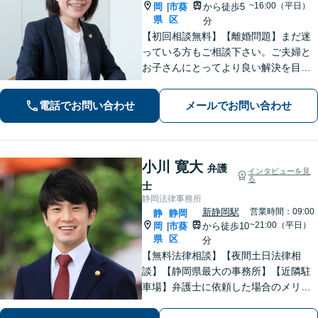
~16:00（平日）
岡
市葵
から徒歩5
|
県
区
分
【初回相談無料】【離婚問題】まだ迷
っている方もご相談下さい。ご夫婦と
お子さんにとってより良い解決を目指
します。相続・交通事故・債務整理・
労働問題など、幅広いお悩みに対応し
電話でお問い合わせ
メールでお問い合わせ
ます。【静岡市／焼津市／島田市／藤
枝市エリア対応】
小川 寛大
弁護
インタビューを見
る
士
静岡法律事務所
新静岡駅
営業時間：09:00
静
静岡
~21:00（平日）
岡
市葵
から徒歩10
|
県
区
分
【無料法律相談】【夜間土日法律相
談】【静岡県最大の事務所】【近隣駐
車場】弁護士に依頼した場合のメリッ
ト・デメリットを丁寧に説明します。