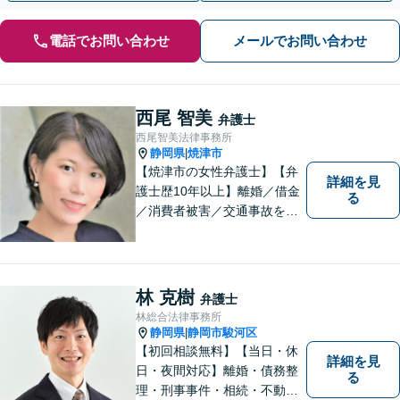
電話でお問い合わせ
メールでお問い合わせ
西尾 智美
弁護士
西尾智美法律事務所
静岡県
焼津市
|
【焼津市の女性弁護士】【弁
詳細を見
護士歴10年以上】離婚／借金
る
／消費者被害／交通事故を中
心に、豊富な実績がございま
す。お一人おひとりに寄り添
い、解決策を見つけていきま
す。一人で悩まずご相談くだ
林 克樹
弁護士
さい【駐車場あり】
林総合法律事務所
静岡県
静岡市駿河区
|
【初回相談無料】【当日・休
詳細を見
日・夜間対応】離婚・債務整
る
理・刑事事件・相続・不動産