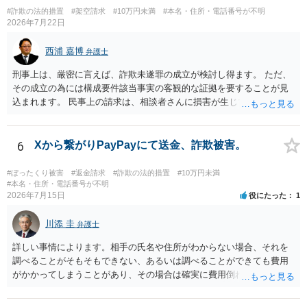
本的に贈与に該当する場合には返金請求ができません。 詐欺を含め、
#詐欺の法的措置
#架空請求
#10万円未満
#本名・住所・電話番号が不明
当方に返金の理屈があるかどうかを確認していきます。 さらに、渡し
2026年7月22日
た金額について、裏付けがあるかどうかも精査します。 上記を経て、
身元の特定、返金の理屈があると判断できるのであれば、まずは交渉
西浦 嘉博
弁護士
からスタートすることになるでしょう。 ご理解のとおり、詐欺である
刑事上は、厳密に言えば、詐欺未遂罪の成立が検討し得ます。 ただ、
ことの立証は簡単ではありません。 刑事事件化が出来るのであれば、
その成立の為には構成要件該当事実の客観的な証拠を要することが見
返金交渉で有利になる可能性がありますが、民事上の詐欺の立証以上
込まれます。 民事上の請求は、相談者さんに損害が生じていない以
に難しいところがあります。 こちらについては、一度、最寄りの警察
上、困難な様に思われます。 より詳細な事項についてお聞きになりた
署に被害相談をするようにしてください。 具体的な見通しに関して
い場合、最寄りの法律事務所での相談を検討ください。 上記、ご参考
は、証拠を拝見する必要があるため、直接弁護士にご相談された方が
ください。
6
Xから繋がりPayPayにて送金、詐欺被害。
良いかと思います。
#ぼったくり被害
#返金請求
#詐欺の法的措置
#10万円未満
#本名・住所・電話番号が不明
2026年7月15日
役にたった
1
川添 圭
弁護士
詳しい事情によります。相手の氏名や住所がわからない場合、それを
調べることがそもそもできない、あるいは調べることができても費用
がかかってしまうことがあり、その場合は確実に費用倒れになりそう
です（調査費用は相手に請求できないのが原則だからです）。