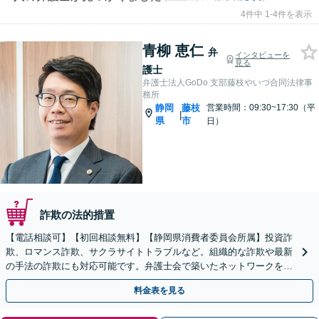
4件中 1-4件を表示
青柳 恵仁
弁
インタビューを
見る
護士
弁護士法人GoDo 支部藤枝やいづ合同法律事
務所
静岡
藤枝
営業時間：09:30~17:30（平
|
県
市
日）
詐欺の法的措置
【電話相談可】【初回相談無料】【静岡県消費者委員会所属】投資詐
欺、ロマンス詐欺、サクラサイトトラブルなど。組織的な詐欺や最新
の手法の詐欺にも対応可能です。弁護士会で築いたネットワークを駆
使し、ノウハウを共有のもと被害額の回収に向けて尽力
料金表を見る