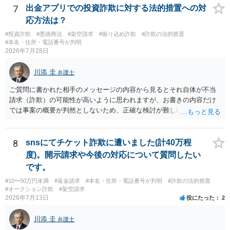
7
出金アプリでの投資詐欺に対する法的措置への対
応方法は？
#投資詐欺
#悪徳商法
#架空請求
#振り込め詐欺
#詐欺の法的措置
#本名・住所・電話番号が判明
2026年7月28日
川添 圭
弁護士
ご質問に書かれた相手のメッセージの内容から見るとそれ自体が不当
請求（詐欺）の可能性が高いように思われますが、お書きの内容だけ
では事案の概要が判然としないため、正確な検討が難しいです。例え
ば、最寄りの消費生活センターや自治体の無料法律相談等で、実際の
画面を見て貰いながらアドバイスう受けた方が確実です。
8
snsにてチケット詐欺に遭いました(計40万程
度)。開示請求や今後の対応について質問したい
です。
#10〜50万円未満
#返金請求
#本名・住所・電話番号が判明
#詐欺の法的措置
#オークション詐欺
#架空請求
2026年7月13日
役にたった
2
川添 圭
弁護士