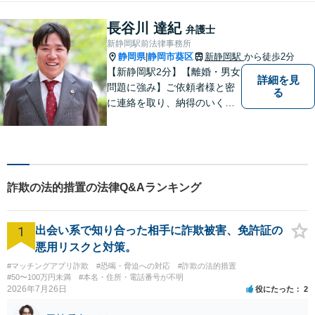
約・商取引・債権回収・事業
整理など企業に関わる問題を
長谷川 達紀
弁護士
幅広く取り扱っております。
新静岡駅前法律事務所
どうぞお気軽にご相談くださ
静岡県
静岡市葵区
新静岡駅
から徒歩2分
|
い。
【新静岡駅2分】【離婚・男女
詳細を見
問題に強み】ご依頼者様と密
る
に連絡を取り、納得のいく解
決へと導きます。法的トラブ
ルは非常に辛いものですの
で、精神面のサポートも積極
的に行っております。お困り
でしたら、お気軽にご相談く
詐欺の法的措置の法律Q&Aランキング
ださい！
1
出会い系で知り合った相手に詐欺被害、免許証の
悪用リスクと対策。
#マッチングアプリ詐欺
#恐喝・脅迫への対応
#詐欺の法的措置
#50〜100万円未満
#本名・住所・電話番号が不明
2026年7月26日
役にたった
2