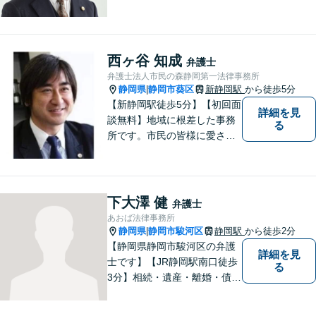
問題・交通事故等、多数の解
決実績あり。お悩みに真摯に
向き合うことを心がけていま
す。法人・個人事業主の事業
西ヶ谷 知成
弁護士
再建・債務整理の問題解決に
弁護士法人市民の森静岡第一法律事務所
自信があります。
静岡県
静岡市葵区
新静岡駅
から徒歩5分
|
【新静岡駅徒歩5分】【初回面
詳細を見
談無料】地域に根差した事務
る
所です。市民の皆様に愛され
る事務所を目指しています。
【法テラス利用可能】【当日
／夜間／休日対応可能】お気
軽にご連絡ください。
下大澤 健
弁護士
あおば法律事務所
静岡県
静岡市駿河区
静岡駅
から徒歩2分
|
【静岡県静岡市駿河区の弁護
詳細を見
士です】【JR静岡駅南口徒歩
る
3分】相続・遺産・離婚・債務
整理・交通事故・不動産取引
などの個人に関わる問題や契