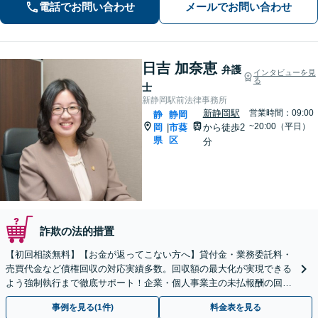
電話でお問い合わせ
メールでお問い合わせ
日吉 加奈恵
弁護
インタビューを見
る
士
新静岡駅前法律事務所
新静岡駅
営業時間：09:00
静
静岡
~20:00（平日）
岡
市葵
から徒歩2
|
県
区
分
詐欺の法的措置
【初回相談無料】【お金が返ってこない方へ】貸付金・業務委託料・
売買代金など債権回収の対応実績多数。回収額の最大化が実現できる
よう強制執行まで徹底サポート！企業・個人事業主の未払報酬の回収
もお任せください【新静岡駅直結】【夜間・休日相談OK】
事例を見る(1件)
料金表を見る