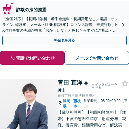
詐欺の法的措置
【全国対応】【初回相談料・着手金無料・初期費用なし／電話・オン
ライン面談OK、メール・LINE相談OK】ロマンス詐欺、投資詐欺、F
X詐欺事案の実績が豊富 ｢おかしいな」と感じたらすぐにご相談くだ
さい。
料金表を見る
電話でお問い合わせ
メールでお問い合わせ
青田 直洋
弁
インタビューを
見る
護士
藤枝市役所前法律事務所
静岡
藤枝
営業時間：08:00~20:00（平
|
県
市
日）
【電話相談可】【初回相談無料】【離
婚】不貞の慰謝料請求、財産分与、親
権、養育費、婚姻費用など、解決実績