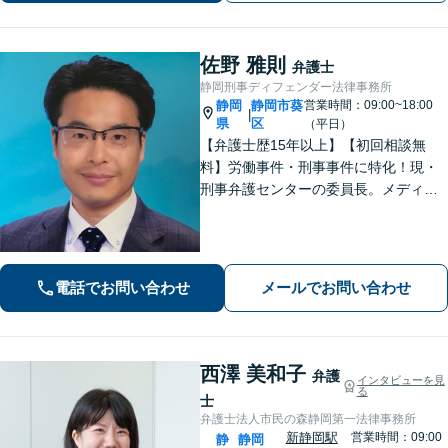
佐野 雅則
弁護士
静岡刑事ディフェンダー法律事務所
静岡
静岡市葵
営業時間：09:00~18:00
|
県
区
（平日）
【弁護士歴15年以上】【初回相談無
料】労働事件・刑事事件に特化！現・
刑事弁護センターの委員長。メディア
掲載案件多数！豊富な経験を活かし早
期釈放を目指します【労働・雇用】依
頼者さま目線のサポートを心がけま
す。地域密着型の法律事務所
電話でお問い合わせ
メールでお問い合わせ
西澤 美和子
弁護
インタビューを見
る
士
弁護士法人市民の森静岡第一法律事務所
新静岡駅
営業時間：09:00
静
静岡