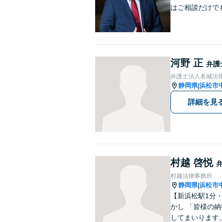
はご相談だけで
河野 正
弁護
弁護士法人名城法律
静岡県
浜松市
|
詳細を見
村越 啓悦
村越法律事務所
静岡県
浜松市
|
【新浜松駅1分
かし 「皆様の
してまいります