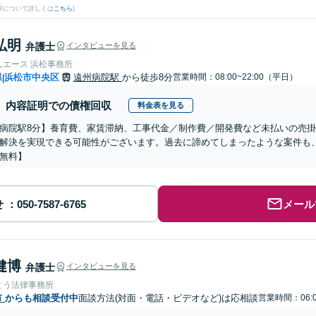
果について詳しくは
こちら
)
弘明
弁護士
インタビューを見る
人エース 浜松事務所
県
浜松市中央区
遠州病院駅
から徒歩8分
営業時間：08:00~22:00（平日）
|
内容証明での債権回収
料金表を見る
病院駅8分】養育費、家賃滞納、工事代金／制作費／開発費など未払いの売
解決を実現できる可能性がございます。過去に諦めてしまったような案件も
無料】
せ
メール
健博
弁護士
インタビューを見る
とう法律事務所
市
からも相談受付中
面談方法(対面・電話・ビデオなど)は応相談
営業時間：06:0