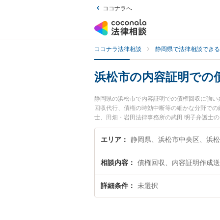
ココナラへ
ココナラ法律相談
静岡県で法律相談できる
浜松市の内容証明での
静岡県の浜松市で内容証明での債権回収に強い
回収代行、債権の時効中断等の細かな分野での
士、田畑・岩田法律事務所の武田 明子弁護士
ルを今すぐに弁護士に相談したい』『内容証明
松市内の弁護士に相談予約したい』などでお困
エリア
静岡県、浜松市中央区、浜松
相談内容
債権回収、内容証明作成送
詳細条件
未選択