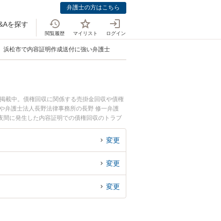
弁護士の方はこちら
&Aを探す
閲覧履歴
マイリスト
ログイン
浜松市で内容証明作成送付に強い弁護士
も掲載中。債権回収に関係する売掛金回収や債権
や弁護士法人長野法律事務所の長野 修一弁護
夜間に発生した内容証明での債権回収のトラブ
無料で内容証明での債権回収を法律相談できる浜
変更
変更
変更