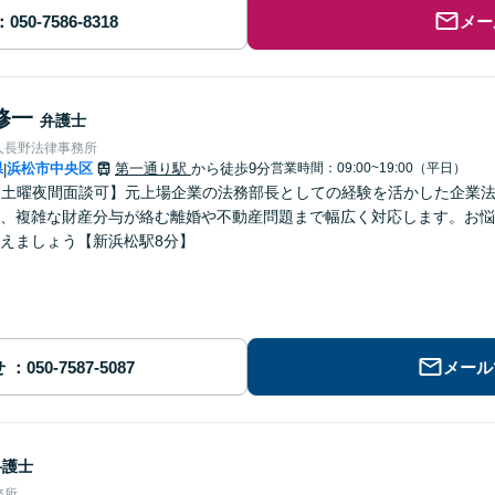
メー
修一
弁護士
人長野法律事務所
県
浜松市中央区
第一通り駅
から徒歩9分
営業時間：09:00~19:00（平日）
|
・土曜夜間面談可】元上場企業の法務部長としての経験を活かした企業
、複雑な財産分与が絡む離婚や不動産問題まで幅広く対応します。お悩
えましょう【新浜松駅8分】
せ
メール
弁護士
務所