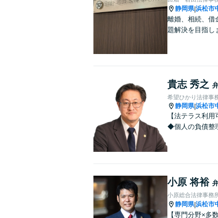
静岡県
浜松市
|
離婚、相続、借
題解決を目指し
貴志 秀之
希望ひかり法律事
静岡県
浜松市
|
【法テラス利用
◆個人の負債整
小原 将裕
小原総合法律事務
静岡県
浜松市
|
【専門分野×多