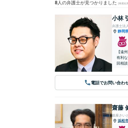
8
人の弁護士が見つかりました
(検索結
小林 
弁護士法
静岡
【遠州
有利な
回相談
電話でお問い合わ
齋藤 
銀座さい
浜松