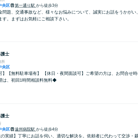
中央区
第一通り駅
から徒歩3分
金問題、交通事故など、様々なお悩みについて、誠実にお話をうかがい
ます。まずはお気軽にご相談下さい。
弁護士
務所
中央区
可】【無料駐車場有】 【休日・夜間面談可】ご希望の方は、お問合せ時
理は、初回1時間相談料無料◆
弁護士
所
中央区
遠州病院駅
から徒歩4分
数の実績】丁寧にお話を伺い、適切な解決を。依頼者に代わって交渉・