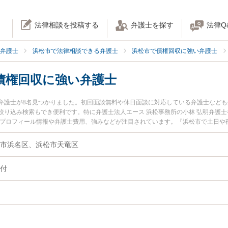
法律相談を投稿する
弁護士を探す
法律Q
弁護士
浜松市で法律相談できる弁護士
浜松市で債権回収に強い弁護士
債権回収に強い弁護士
弁護士が8名見つかりました。初回面談無料や休日面談に対応している弁護士など
絞り込み検索もでき便利です。特に弁護士法人エース 浜松事務所の小林 弘明弁護士
のプロフィール情報や弁護士費用、強みなどが注目されています。『浜松市で土日や
での債権回収のトラブル解決の実績豊富な近くの弁護士を検索したい』『初回相談
りの相談者さんにおすすめです。
市浜名区、浜松市天竜区
付