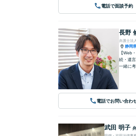
電話で面談予約
長野 
弁護士法
静岡
【Web
続・遺言
一緒に考
電話でお問い合わ
武田 明子
田畑・岩田法律事