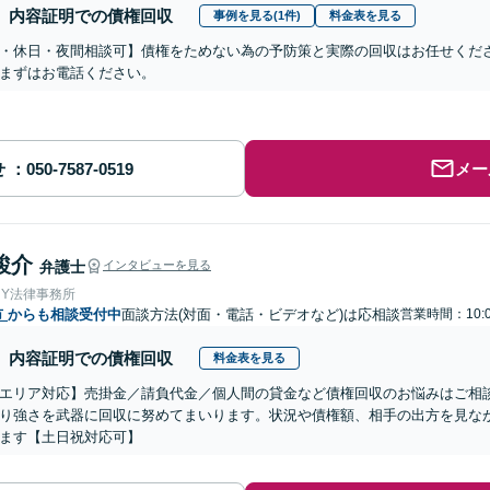
内容証明での債権回収
事例を見る(1件)
料金表を見る
・休日・夜間相談可】債権をためない為の予防策と実際の回収はお任せくだ
まずはお電話ください。
せ
メー
駿介
弁護士
インタビューを見る
＆Y法律事務所
市
からも相談受付中
面談方法(対面・電話・ビデオなど)は応相談
営業時間：10:0
内容証明での債権回収
料金表を見る
エリア対応】売掛金／請負代金／個人間の貸金など債権回収のお悩みはご相
り強さを武器に回収に努めてまいります。状況や債権額、相手の出方を見な
ます【土日祝対応可】