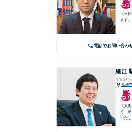
【当日
ます。
電話でお問い合わ
細江 
名古屋H
浜松
【東海
く、粘
いたし