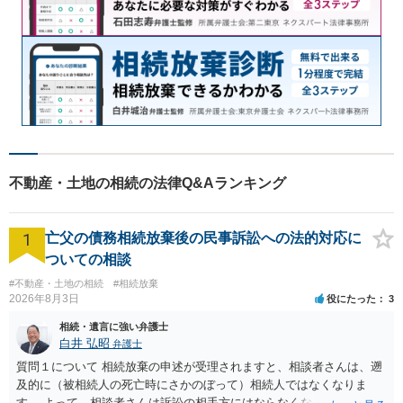
不動産・土地の相続の法律Q&Aランキング
1
亡父の債務相続放棄後の民事訴訟への法的対応に
ついての相談
#不動産・土地の相続
#相続放棄
2026年8月3日
役にたった
3
相続・遺言に強い弁護士
白井 弘昭
弁護士
質問１について 相続放棄の申述が受理されますと、相談者さんは、遡
及的に（被相続人の死亡時にさかのぼって）相続人ではなくなりま
す。 よって、相談者さんは訴訟の相手方にはならなくなるので（明け