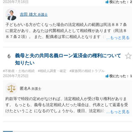
2026年7月16日
役にたった
2
吉田 雄大
弁護士
子どもがいる方が亡くなった場合の法定相続人の範囲は民法８８７条
に規定があり、あなたは代襲相続人として相続権があります（民法８
８７条２項）。 また、配偶者は常に相続人となります（民法８９０
条）。 「祖父の子供３人」の方の配偶者がご健在であれば、その方に
も相続権があります。つまり、孫５人に加えて「おじ又はおば」にも
相続権がある可能性があります。
6
義母と夫の共同名義ローン返済金の権利について
知りたい
#不動産・土地の相続
#相続人調査・確定
#家族間の相続トラブル
2026年7月25日
役にたった
1
匿名A
弁護士
約款等で特段の定めがなければ、法定相続人が受け取り権利がありま
す。 もっとも、義母も法定相続人だった場合は、代表として返還を受
けたということ になるのでしょうから、後日、法定相続分に基づいて
精算を求めることは可能と思います。