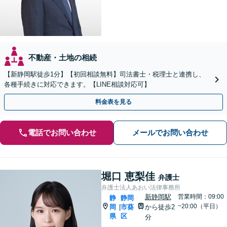
不動産・土地の相続
【新静岡駅徒歩1分】【初回相談無料】司法書士・税理士と連携し、
各種手続きに対応できます。【LINE相談対応可】
料金表を見る
電話でお問い合わせ
メールでお問い合わせ
堀口 恵梨佳
弁護士
弁護士法人あおい法律事務所
新静岡駅
営業時間：09:00
静
静岡
~20:00（平日）
岡
市葵
から徒歩2
|
県
区
分