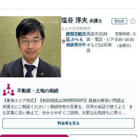
塩谷 淳夫
弁護士
愛知県
えんや法律事務所
静岡市駿河
面談方法(対
営業時間：0
区
からも
面・電話・ビデ
9:00~18:00
相談受付中
オなど)は応相
（金曜日）
談
不動産・土地の相続
【東海エリア対応】【初回相談は2時間5500円】親族の根深い問題は
弁護士にご相談ください！相続特有の言葉を、日常の会話で使うよう
な言葉に言い換えて、分かりやすくご説明。大変なお気持ちに寄り添
い、納得できる解決を目指します
料金表を見る