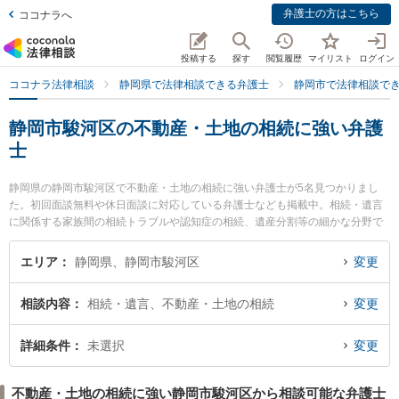
弁護士の方はこちら
ココナラへ
投稿する
探す
閲覧履歴
マイリスト
ログイン
ココナラ法律相談
静岡県で法律相談できる弁護士
静岡市で法律相談で
静岡市駿河区の不動産・土地の相続に強い弁護
士
静岡県の静岡市駿河区で不動産・土地の相続に強い弁護士が5名見つかりまし
た。初回面談無料や休日面談に対応している弁護士なども掲載中。相続・遺言
に関係する家族間の相続トラブルや認知症の相続、遺産分割等の細かな分野で
の絞り込み検索もでき便利です。特に林総合法律事務所の林 克樹弁護士や増田
靖法律事務所の増田 靖弁護士、あおば法律事務所の長谷川 将大弁護士のプロフ
エリア
静岡県、静岡市駿河区
変更
ィール情報や弁護士費用、強みなどが注目されています。『静岡市駿河区で土
日や夜間に発生した不動産・土地の相続のトラブルを今すぐに弁護士に相談し
相談内容
相続・遺言、不動産・土地の相続
変更
たい』『不動産・土地の相続のトラブル解決の実績豊富な近くの弁護士を検索
したい』『初回相談無料で不動産・土地の相続を法律相談できる静岡市駿河区
内の弁護士に相談予約したい』などでお困りの相談者さんにおすすめです。
詳細条件
未選択
変更
不動産・土地の相続に強い静岡市駿河区から相談可能な弁護士