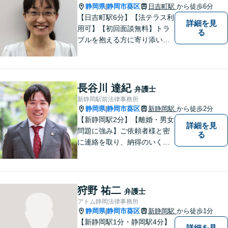
静岡県
静岡市葵区
日吉町駅
から徒歩6分
|
【日吉町駅6分】【法テラス利
詳細を見
用可】【初回面談無料】トラ
る
ブルを抱える方に寄り添い、
その方に合った法的サービス
を提供します。お気軽にご相
談ください。
長谷川 達紀
弁護士
新静岡駅前法律事務所
静岡県
静岡市葵区
新静岡駅
から徒歩2分
|
【新静岡駅2分】【離婚・男女
詳細を見
問題に強み】ご依頼者様と密
る
に連絡を取り、納得のいく解
決へと導きます。法的トラブ
ルは非常に辛いものですの
で、精神面のサポートも積極
的に行っております。お困り
狩野 祐二
弁護士
でしたら、お気軽にご相談く
アトム静岡法律事務所
ださい！
静岡県
静岡市葵区
新静岡駅
から徒歩1分
|
【新静岡駅1分・静岡駅4分】
詳細を見