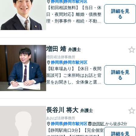
静岡県
静岡市駿河区
|
【初回相談無料】【当日・休
詳細を見
日・夜間対応】離婚・債務整
る
理・刑事事件・相続・不動産
問題・交通事故等、多数の解
決実績あり。お悩みに真摯に
向き合うことを心がけていま
す。法人・個人事業主の事業
増田 靖
弁護士
再建・債務整理の問題解決に
増田靖法律事務所
自信があります。
静岡県
静岡市駿河区
|
【駐車場あり】【休日・夜間
詳細を見
面談可】ご来所時はお話と背
る
景をお聞きし、全体像と選択
肢が見えた上で、ご本人が納
得いくようお伝えするよう努
めています。お気軽にご相談
ください。
長谷川 将大
弁護士
あおば法律事務所
静岡県
静岡市駿河区
静岡駅
から徒歩2分
|
【静岡駅南口3分】【完全個室
詳細を見