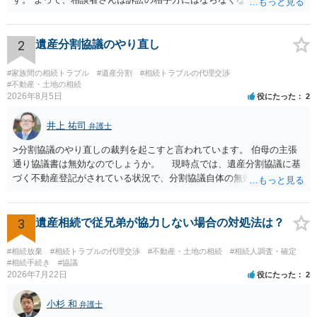
渡し請求の対象ではなくなるので）請求棄却となります。 相続放棄受
理証明を家庭裁判所で取得し、コピーを答弁書に添えて裁判所に提出
してください。 質問２について 請求棄却を求める答弁書を提出すれ
2
遺産分割協議のやり直し
ば、第１回期日は出席する必要がありません。その日は差支え（用事
があり出席できない）との記載で十分です。 質問３について 弁護士で
#家族間の相続トラブル
#遺産分割
#相続トラブルの代理交渉
はないので、ｍｉｎｔｓでの提出の必要は無いと思います。郵送（期
#不動産・土地の相続
2026年8月5日
役にたった
2
限までに届けばよい）で十分です。 詳細は、書面記載の裁判所書記官
にお問い合わせください。 以上、ご参考まで。
井上 祐司
弁護士
>分割協議のやり直しの裁判を起こすと言われています。 伯母の主張
通り協議書は無効なのでしょうか。 現時点では、遺産分割協議に基
づく不動産登記がされている状況で、分割協議自体の無効を裁判所が
認めたわけではないので、分割協議の効力に影響はありません。 先
方の訴訟の主張及び立証次第ですが、 ・御祖母様の認知能力に関する
医師の意見書、筆跡鑑定 が提出されればその効力が否定される可能性
3
遺産相続で従兄弟が協力しない場合の対処法は？
はありますが、 ・伯母様自身が分割協議に加わっていること ・御祖母
様の意に反する遺産分割協議を行う実益が誰にあったかの立証が困難
#相続放棄
#相続トラブルの代理交渉
#不動産・土地の相続
#相続人調査・確定
であること からすると、実際に遺産分割協議の効力が否定される可能
#相続手続き
#協議
2026年7月22日
役にたった
2
性はそれほど高くない（立証のハードルは非常に高い）ということが
言えると思います。
小杉 和
弁護士