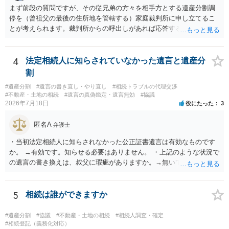
まず前段の質問ですが、その従兄弟の方々を相手方とする遺産分割調
停を（曾祖父の最後の住所地を管轄する）家庭裁判所に申し立てるこ
とが考えられます。裁判所からの呼出しがあれば応答する可能性がま
だあるのではないでしょうか。 後段の質問については、相続放棄は可
能と思われます。時間が思った以上にないので必要書類をてきぱきと
揃える必要があります。その点是非御注意ください。
4
法定相続人に知らされていなかった遺言と遺産分
割
#遺産分割
#遺言の書き直し・やり直し
#相続トラブルの代理交渉
#不動産・土地の相続
#遺言の真偽鑑定・遺言無効
#協議
2026年7月18日
役にたった
3
匿名A
弁護士
・当初法定相続人に知らされなかった公正証書遺言は有効なものです
か。 →有効です。知らせる必要はありません。 ・上記のような状況で
の遺言の書き換えは、叔父に瑕疵がありますか。→無いです。 ・分割
する場合の比率は、現状で、客観的に見てどの程度が妥当と考えられ
ますか。 →本人が自由に決められますので、どこが妥当とは言えない
です。客観的な基準もありません。 ・できれば穏やかに、分割を拒否
5
相続は誰ができますか
することはできますか。 →分割を拒否するということは、遺産はいら
ないということでしょうか。遺言で、受取を指定されててもいらない
#遺産分割
#協議
#不動産・土地の相続
#相続人調査・確定
と拒否することはできます。理由を説明する必要はありません。
#相続登記（義務化対応）