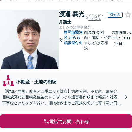
渡邉 義光
愛知県
インタビュ
ーを見る
弁護士
よしみつ法律事務所
静岡市駿河
面談方法(対
営業時間：0
区
からも
面・電話・ビデ
9:00~19:00
相談受付中
オなど)は応相
（平日）
談
不動産・土地の相続
【愛知／静岡／岐阜／三重エリア対応】遺産分割、不動産、遺留分、
相続放棄など相続発生後のトラブルから遺言書作成まで幅広く対応。
丁寧なヒアリングを行い、相談者さまやご家族の想いに寄り添い円滑
な解決へ導きます【オンライン面談OK】【休日相談可】
電話でお問い合わせ