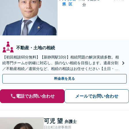
県
区
分
不動産・土地の相続
【初回相談60分無料】【新静岡駅10分】相続問題の解決実績多数。相
続専門チームが的確に対応し、損のない相続を目指します。遺産分割
／不動産相続／遺留分など、相続の相談はお任せください【土日・夜
間相談可】登記・税の申告などアフターフォローも対応
料金表を見る
電話でお問い合わせ
メールでお問い合わせ
可児 望
弁護士
日出町法律事務所