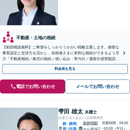
不動産・土地の相続
【初回相談無料】ご希望をしっかりうかがい戦略立案します。緻密な
事実認定と交渉力を活かし、依頼者さまに有利な相続ができるよう尽
力「不動産相続／株式の相続／使い込み・寄与分／遺留分侵害額請求
／相続放棄／生前贈与／事業承継」【休日・夜間相談可】
料金表を見る
電話でお問い合わせ
メールでお問い合わせ
雫田 雄太
弁護士
弁護士法人あおい法律事務所
新静岡駅
営業時間：09:00
静
静岡
~20:00（平日）
岡
市葵
から徒歩2
|