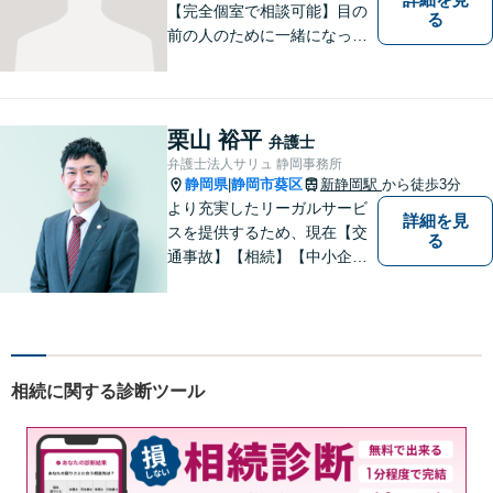
【完全個室で相談可能】目の
る
前の人のために一緒になって
考え、本気で活動することを
やりがいに日々の弁護士業務
に励んでいます。 依頼者様と
のコミュニケーションを尊重
栗山 裕平
弁護士
し、常に最善を尽くすことを
弁護士法人サリュ 静岡事務所
お約束します。 ぜひご相談く
静岡県
静岡市葵区
新静岡駅
から徒歩3分
|
ださい。
より充実したリーガルサービ
詳細を見
スを提供するため、現在【交
る
通事故】【相続】【中小企業
法務】の３分野を中心にご依
頼をお引き受けしています。
大阪・東京・名古屋など大都
市での豊富な弁護士経験と多
数の解決実績がございます。
相続に関する診断ツール