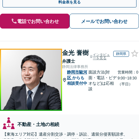
料金表を見る
電話でお問い合わせ
メールでお問い合わせ
金光 誉樹
静岡県
インタビュ
ーを見る
弁護士
静岡法律事務所
静岡市駿河
面談方法(対
営業時間：0
区
からも
面・電話・ビデ
9:00~18:30
相談受付中
オなど)は応相
（平日）
談
不動産・土地の相続
【東海エリア対応】遺産分割交渉・調停・訴訟、遺留分侵害額請求、