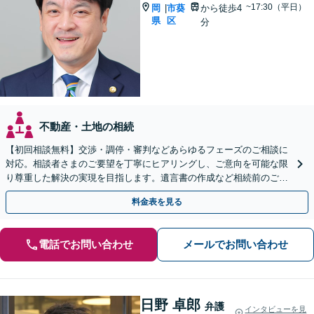
~17:30（平日）
岡
市葵
から徒歩4
|
県
区
分
不動産・土地の相続
【初回相談無料】交渉・調停・審判などあらゆるフェーズのご相談に
対応。相談者さまのご要望を丁寧にヒアリングし、ご意向を可能な限
り尊重した解決の実現を目指します。遺言書の作成など相続前のご相
談もお任せください【完全個室で対応】
料金表を見る
電話でお問い合わせ
メールでお問い合わせ
日野 卓郎
弁護
インタビューを見