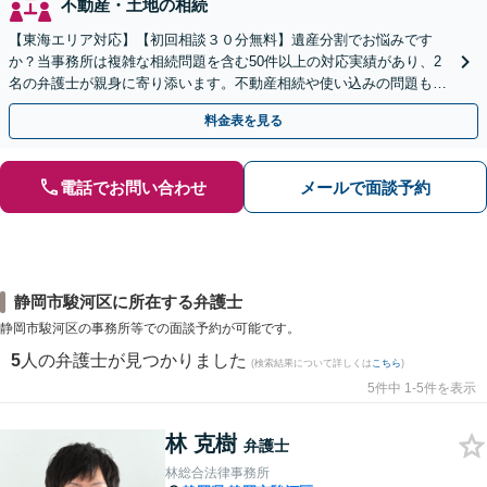
不動産・土地の相続
【東海エリア対応】【初回相談３０分無料】遺産分割でお悩みです
か？当事務所は複雑な相続問題を含む50件以上の対応実績があり、2
名の弁護士が親身に寄り添います。不動産相続や使い込みの問題も分
かりやすく解説。WEB相談可能。LINE予約受付中
料金表を見る
電話でお問い合わせ
メールで面談予約
静岡市駿河区に所在する弁護士
静岡市駿河区の事務所等での面談予約が可能です。
5
人の弁護士が見つかりました
(検索結果について詳しくは
こちら
)
5件中 1-5件を表示
林 克樹
弁護士
林総合法律事務所