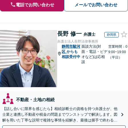
電話でお問い合わせ
メールでお問い合わせ
長野 修一
弁護士
静岡県
弁護士法人長野法律事務所
静岡市駿河
面談方法(対
営業時間：0
区
からも
面・電話・ビデ
9:00~19:00
相談受付中
オなど)は応相
（平日）
談
不動産・土地の相続
【話し合いに限界を感じたら】相続診断士の資格を持つ弁護士が、他
士業と連携し不動産や税金の問題までワンストップで解決します。図
解を用いた丁寧な説明で複雑な事情を紐解き、最後は握手で終わる円
満な解決へ導きます。【東海エリア・神奈川県対応】