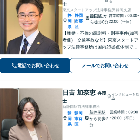
る
士
東京スタートアップ法律事務所 静岡支店
静
静岡
静岡駅
か
営業時間：06:30~
岡
市葵
|
22:00（平日）
ら徒歩0分
県
区
【離婚・不倫の慰謝料・刑事事件(加害
者側)・交通事故など】東京スタートア
ップ法律事務所は国内29拠点体制で全
国対応！【ご自宅からの電話相談にも
対応(法律相談は完全予約制)】各分野で
電話でお問い合わせ
メールでお問い合わせ
専門性の高い弁護士が寄り添い解決を
サポートします。
日吉 加奈恵
弁護
インタビューを見
る
士
新静岡駅前法律事務所
新静岡駅
営業時間：09:00
静
静岡
~20:00（平日）
岡
市葵
から徒歩2
|
県
区
分