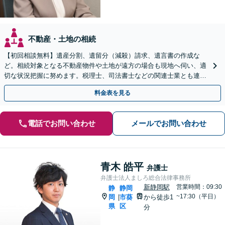
不動産・土地の相続
【初回相談無料】遺産分割、遺留分（減殺）請求、遺言書の作成な
ど。相続対象となる不動産物件や土地が遠方の場合も現地へ伺い、適
切な状況把握に努めます。税理士、司法書士などの関連士業とも連携
しワンストップで対応します【新静岡駅直結】
料金表を見る
電話でお問い合わせ
メールでお問い合わせ
青木 皓平
弁護士
弁護士法人ましろ総合法律事務所
新静岡駅
営業時間：09:30
静
静岡
~17:30（平日）
岡
市葵
から徒歩1
|
県
区
分