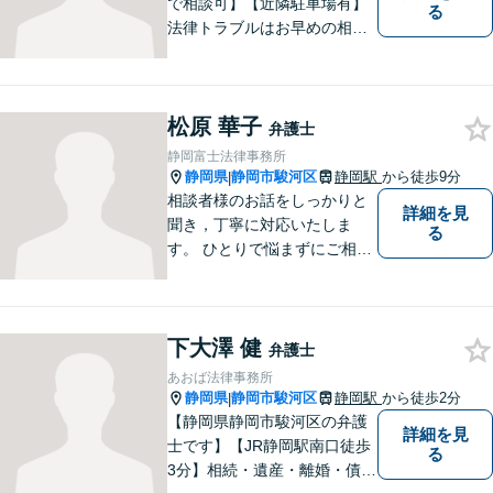
で相談可】【近隣駐車場有】
る
法律トラブルはお早めの相談
が納得のいく解決への第一歩
です。ご相談にお越しくださ
った方々が、お話しやすい環
松原 華子
境を整えておりますのでぜひ
弁護士
お気軽にご相談ください。
静岡富士法律事務所
静岡県
静岡市駿河区
静岡駅
から徒歩9分
|
相談者様のお話をしっかりと
詳細を見
聞き，丁寧に対応いたしま
る
す。 ひとりで悩まずにご相談
ください。
下大澤 健
弁護士
あおば法律事務所
静岡県
静岡市駿河区
静岡駅
から徒歩2分
|
【静岡県静岡市駿河区の弁護
詳細を見
士です】【JR静岡駅南口徒歩
る
3分】相続・遺産・離婚・債務