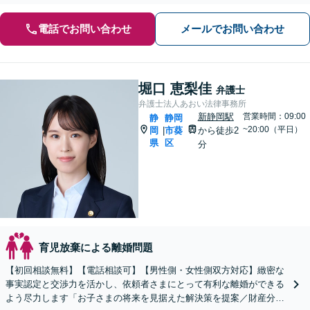
電話でお問い合わせ
メールでお問い合わせ
堀口 恵梨佳
弁護士
弁護士法人あおい法律事務所
新静岡駅
営業時間：09:00
静
静岡
~20:00（平日）
岡
市葵
から徒歩2
|
県
区
分
育児放棄による離婚問題
【初回相談無料】【電話相談可】【男性側・女性側双方対応】緻密な
事実認定と交渉力を活かし、依頼者さまにとって有利な離婚ができる
よう尽力します「お子さまの将来を見据えた解決策を提案／財産分