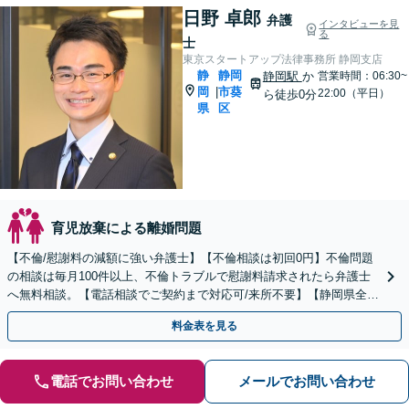
日野 卓郎
弁護
インタビューを見
る
士
東京スタートアップ法律事務所 静岡支店
静
静岡
静岡駅
か
営業時間：06:30~
岡
市葵
|
22:00（平日）
ら徒歩0分
県
区
育児放棄による離婚問題
【不倫/慰謝料の減額に強い弁護士】【不倫相談は初回0円】不倫問題
の相談は毎月100件以上、不倫トラブルで慰謝料請求されたら弁護士
へ無料相談。【電話相談でご契約まで対応可/来所不要】【静岡県全域
対応】
料金表を見る
電話でお問い合わせ
メールでお問い合わせ