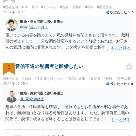
#面会交流
#DV・暴力
#モラハラ
#借金・浪費癖
#調停
#育児放棄
2024年2月2日
役にたった
7
離婚・男女問題に強い弁護士
中村 誠志
弁護士
頂いている内容を踏まえて、私の見解をお伝えさせて頂きます。 裁判
所の考えとして、十分な調停対応をするという前提であれば、お子さ
んの意思は相応に尊重されます。 この考えを前提に相手方と対応され
ても良いかと思われます。 まず、私としては、ご自身で対応されるな
ら、今後方法も含めて裁判所で話し合いたいと相手方に伝え、面会交
流調停を行われることをお勧めします。 他方、弁護士を就けることも
3
音信不通の配偶者と離婚したい
考えられるなら(ご心労を考えるとその方が良いかもしれません)、早め
にご相談を行かれる方が良いかもしれません(法テラスを利用されると
#離婚すること自体
#生活費を渡さない
#悪意の遺棄
#養育費
#親権
#育児放棄
費用は相当抑えられるかと思います)。 損害賠償、間接強制について
2024年1月25日
役にたった
9
は、それほど容易に認められるものではありませんが、調停条項の内
離婚・男女問題に強い弁護士
容によりますので(従前の調停段階で具体的な面会の方法まで特定され
泉 亮介
弁護士
ていれば間接強制が認められる可能性も高いです)、早めにご相談され
附票の住所、住民票等を確認し、それでもなお住所が不明な場合であ
ることをお勧めします。 ご自身にとって納得できる方向で進められる
れば、離婚理由となり得る可能性はあります。 ただ、調停前置主義の
ことをお祈りしております。
関係で、調停手続きを省略することは原則としてできません。また、
調停では公示送達の手続きは利用できないため、調停を経た上で訴訟
を考える必要があるでしょう。 ご自身で対応が難しければ弁護士を立