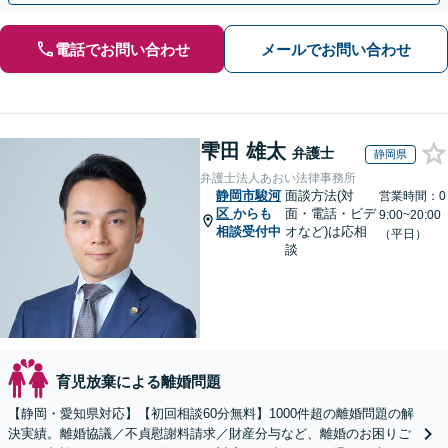
電話でお問い合わせ
メールでお問い合わせ
雫田 雄太
弁護士
静岡県
弁護士法人あおい法律事務所
静岡市駿河
面談方法(対
営業時間：0
区
からも
面・電話・ビデ
9:00~20:00
相談受付中
オなど)は応相
（平日）
談
育児放棄による離婚問題
【静岡・愛知県対応】【初回相談60分無料】1000件超の離婚問題の解
決実績。離婚協議／不貞慰謝料請求／財産分与など、離婚のお困りご