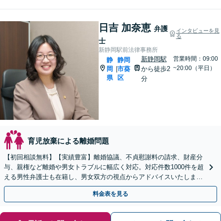
日吉 加奈恵
弁護
インタビューを見
る
士
新静岡駅前法律事務所
新静岡駅
営業時間：09:00
静
静岡
~20:00（平日）
岡
市葵
から徒歩2
|
県
区
分
育児放棄による離婚問題
【初回相談無料】【実績豊富】離婚協議、不貞慰謝料の請求、財産分
与、親権など離婚や男女トラブルに幅広く対応。対応件数1000件を超
える男性弁護士も在籍し、男女双方の視点からアドバイスいたします
【新静岡駅直結】【子連れ相談OK】
料金表を見る