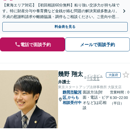
【東海エリア対応】【初回相談60分無料】粘り強い交渉力が持ち味で
す。特に財産分与や養育費など金銭が絡む問題の解決実績多数あり。
不貞の慰謝料請求や離婚協議・調停もご相談ください。ご意向や思い
に寄り添いながら最善の解決を目指します／土日祝相談可
料金表を見る
電話で面談予約
メールで面談予約
幾野 翔太
大阪府
インタビュ
ーを見る
弁護士
東京スタートアップ法律事務所 大阪支店
静岡市駿河
面談方法(対
営業時間：0
区
からも
面・電話・ビデ
6:30~22:00
相談受付中
オなど)は応相
（平日）
談