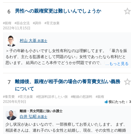
6
男性への親権変更は難しいんでしょうか
#親権
#面会交流
#調停
#育児放棄
2022年11月15日
村山 大基
弁護士
＞子の年齢も小さいですし女性有利なのは理解してます。 「暴力を振
るわず、主たる監護者として問題のない」女性であったなら有利だと
思います。 結局のところ本件でどうかが問題ですので、面談相談に行
き、対応を検討してみましょう。 ＞やはり、男なら弁護士さんに助け
てもらった方がよいのでしょうか？ 費用が許すなら依頼した方が個人
的にはいいと思いますが、 依頼するかどうか含め、面談相談で話を聞
7
離婚後、親権が相手側の場合の養育費支払い義務
いてみた方がいいと思います。 なぜ面談相談をお勧めしているかと言
について
いますと、面談の方がネット相談（数行のやり取りを繰り返す）よ
#養育費
#育児放棄
#慰謝料請求したい側
#離婚の慰謝料
#親権
り、 密度が濃いというか、やりとり（事情を聞いたり、不明点を尋ね
2026年6月9日
役にたった
3
たり説明したり）がしやすいからです。
離婚・男女問題に強い弁護士
白井 弘昭
弁護士
少し状況があいまいなので、一部推察してお答えいたします。 まず、
相談者さんは、連れ子のいる女性と結婚し、現在、その女性との離婚