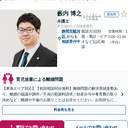
藪内 博之
愛知県
インタビュ
ーを見る
弁護士
名古屋H＆Y法律事務所
静岡市駿河
面談方法(対
営業時間：1
区
からも
面・電話・ビデ
0:00~21:00
相談受付中
オなど)は応相
（平日）
談
育児放棄による離婚問題
【東海エリア対応】【初回相談60分無料】離婚問題の解決実績多数あ
り。離婚の協議や調停／不貞の慰謝料請求／財産分与や養育費の取り
決めなど、離婚や不倫のお困りごとはお任せください。お気持ちに寄
り添い、ご意向に沿う解決を目指します【Web相談可】
料金表を見る
電話でお問い合わせ
メールでお問い合わせ