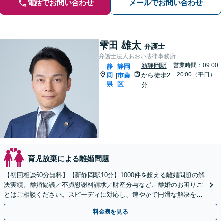
電話でお問い合わせ
メールでお問い合わせ
雫田 雄太
弁護士
弁護士法人あおい法律事務所
新静岡駅
営業時間：09:00
静
静岡
~20:00（平日）
岡
市葵
から徒歩2
|
県
区
分
育児放棄による離婚問題
【初回相談60分無料】【新静岡駅10分】1000件を超える離婚問題の解
決実績。離婚協議／不貞慰謝料請求／財産分与など、離婚のお困りご
とはご相談ください。スピーディに対応し、速やかで円滑な解決を目
指します【女性弁護士・男性弁護士どちらも所属】
料金表を見る