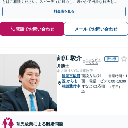
とはご相談ください。スピーディに対応し、速やかで円滑な解決を目
指します【女性弁護士・男性弁護士どちらも所属】
料金表を見る
電話でお問い合わせ
メールでお問い合わせ
細江 駿介
愛知県
インタビュ
ーを見る
弁護士
名古屋H＆Y法律事務所
静岡市駿河
面談方法(対
営業時間：1
区
からも
面・電話・ビデ
0:00~19:00
相談受付中
オなど)は応相
（平日）
談
育児放棄による離婚問題