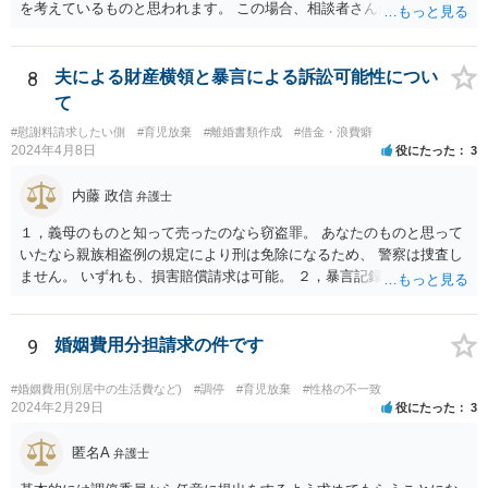
を考えているものと思われます。 この場合、相談者さんが、その連れ
子と養子縁組をしているかどうかで状況が変わります。 養子縁組をし
ていない場合は、婚姻とともに親権を取得することはありませんの
で、本来的には、婚姻期間中も連れ子の扶養義務はありませんし、離
8
夫による財産横領と暴言による訴訟可能性につい
婚したならなおさら無関係となりますので、養育費を支払う義務は生
て
じません。 一方、婚姻と同時に連れ子を養子縁組（普通養子縁組）し
#慰謝料請求したい側
#育児放棄
#離婚書類作成
#借金・浪費癖
た場合、離婚をしても、養親子関係は当然には終了しませんので、親
2024年4月8日
役にたった
3
権の問題が生じえますし、養育費の支払い義務も発生します。 ただ
し、もともと、血のつながりが無いので、相談者さんが親権を取得す
内藤 政信
弁護士
ることはないと思われますし、連れ子だから養子縁組したという関係
でしたら、離婚に伴い養子との離縁も認められるのが一般的ですの
１，義母のものと知って売ったのなら窃盗罪。 あなたのものと思って
で、離縁すれば、当然に養育費の支払い義務は無くなります。 以上、
いたなら親族相盗例の規定により刑は免除になるため、 警察は捜査し
ご参考まで。
ません。 いずれも、損害賠償請求は可能。 ２，暴言記録は、パワハラ
モラハラで慰謝料請求するための証拠になるでし ょう。
9
婚姻費用分担請求の件です
#婚姻費用(別居中の生活費など)
#調停
#育児放棄
#性格の不一致
2024年2月29日
役にたった
3
匿名A
弁護士