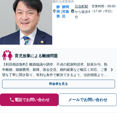
磯田法律事務所
日吉町駅
営業時間：09:00
静
静岡
~17:30（平日）
岡
市葵
から徒歩4
|
県
区
分
育児放棄による離婚問題
【初回相談無料】離婚協議や調停、不貞の慰謝料請求、財産分与、熟
年離婚、婚姻費用、親権、面会交流、婚約破棄など幅広く対応。ご要
望を丁寧に聞き取り、有利な条件で解決できるよう、法的側面よりお
力添えいたします【完全個室で対応】
料金表を見る
電話でお問い合わせ
メールでお問い合わせ