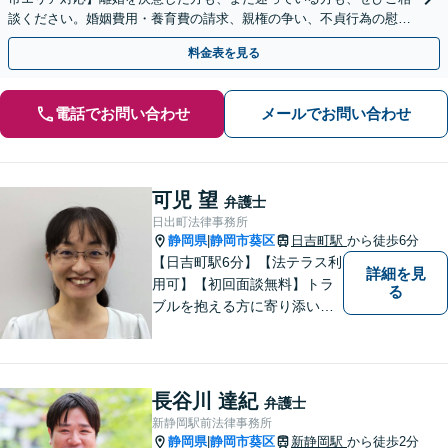
談ください。婚姻費用・養育費の請求、親権の争い、不貞行為の慰謝
料請求、離婚原因の有無、財産分与など
料金表を見る
電話でお問い合わせ
メールでお問い合わせ
可児 望
弁護士
日出町法律事務所
静岡県
静岡市葵区
日吉町駅
から徒歩6分
|
【日吉町駅6分】【法テラス利
詳細を見
用可】【初回面談無料】トラ
る
ブルを抱える方に寄り添い、
その方に合った法的サービス
を提供します。お気軽にご相
談ください。
長谷川 達紀
弁護士
新静岡駅前法律事務所
静岡県
静岡市葵区
新静岡駅
から徒歩2分
|