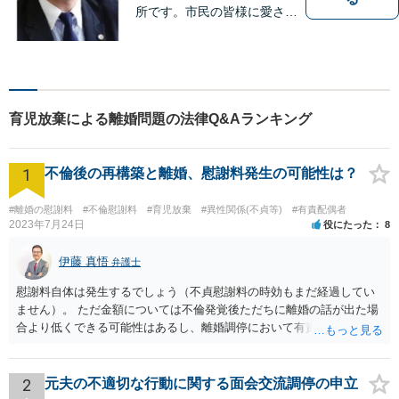
所です。市民の皆様に愛され
る事務所を目指しています。
【法テラス利用可能】【当日
／夜間／休日対応可能】お気
軽にご連絡ください。
育児放棄による離婚問題の法律Q&Aランキング
1
不倫後の再構築と離婚、慰謝料発生の可能性は？
#離婚の慰謝料
#不倫慰謝料
#育児放棄
#異性関係(不貞等)
#有責配偶者
2023年7月24日
役にたった
8
伊藤 真悟
弁護士
慰謝料自体は発生するでしょう（不貞慰謝料の時効もまだ経過してい
ません）。 ただ金額については不倫発覚後ただちに離婚の話が出た場
合より低くできる可能性はあるし、離婚調停において有責配偶者の主
張がなされて場合に離婚原因は不倫ではなく、夫の育児拒否だという
主張は考えられます。 養育費なども含めて一度弁護士に相談すること
を勧めます。
2
元夫の不適切な行動に関する面会交流調停の申立