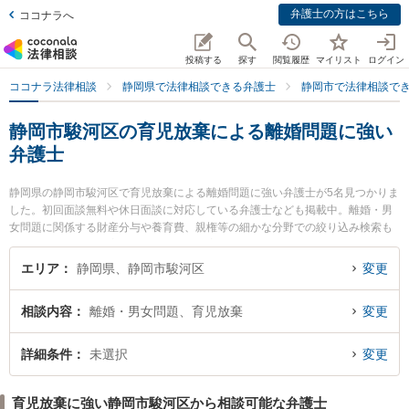
弁護士の方はこちら
ココナラへ
投稿する
探す
閲覧履歴
マイリスト
ログイン
ココナラ法律相談
静岡県で法律相談できる弁護士
静岡市で法律相談で
静岡市駿河区の育児放棄による離婚問題に強い
弁護士
静岡県の静岡市駿河区で育児放棄による離婚問題に強い弁護士が5名見つかりま
した。初回面談無料や休日面談に対応している弁護士なども掲載中。離婚・男
女問題に関係する財産分与や養育費、親権等の細かな分野での絞り込み検索も
でき便利です。特に増田靖法律事務所の増田 靖弁護士や林総合法律事務所の林
克樹弁護士、あおば法律事務所の下大澤 健弁護士のプロフィール情報や弁護士
エリア
静岡県、静岡市駿河区
変更
費用、強みなどが注目されています。『静岡市駿河区で土日や夜間に発生した
育児放棄による離婚問題のトラブルを今すぐに弁護士に相談したい』『育児放
相談内容
離婚・男女問題、育児放棄
変更
棄による離婚問題のトラブル解決の実績豊富な近くの弁護士を検索したい』
『初回相談無料で育児放棄による離婚問題を法律相談できる静岡市駿河区内の
弁護士に相談予約したい』などでお困りの相談者さんにおすすめです。
詳細条件
未選択
変更
育児放棄に強い静岡市駿河区から相談可能な弁護士