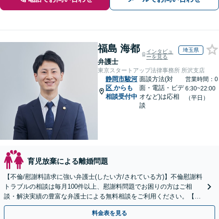
福島 海都
埼玉県
インタビュ
ーを見る
弁護士
東京スタートアップ法律事務所 所沢支店
静岡市駿河
面談方法(対
営業時間：0
区
からも
面・電話・ビデ
6:30~22:00
相談受付中
オなど)は応相
（平日）
談
育児放棄による離婚問題
【不倫/慰謝料請求に強い弁護士(したい方/されている方)】不倫慰謝料
トラブルの相談は毎月100件以上、慰謝料問題でお困りの方はご相
談・解決実績の豊富な弁護士による無料相談をご利用ください。【不
倫相談は初回0円】【全国対応】
料金表を見る