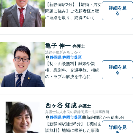
【新静岡駅2分】【離婚・男女
詳細を見
問題に強み】ご依頼者様と密
る
に連絡を取り、納得のいく解
決へと導きます。法的トラブ
ルは非常に辛いものですの
で、精神面のサポートも積極
的に行っております。お困り
亀子 伸一
弁護士
でしたら、お気軽にご相談く
法律事務所みちしるべ
ださい！
静岡県
静岡市葵区
|
【初回面談無料】離婚や親
詳細を見
権、慰謝料、交通事故、相続
る
のトラブル解決を中心に、一
人ひとりの「よりよい解決」
を一緒に考え、力を尽くす弁
護士です。遺言書などのご相
談も、お任せください。【静
西ヶ谷 知成
弁護士
岡市の弁護士】
弁護士法人市民の森静岡第一法律事務所
静岡県
静岡市葵区
新静岡駅
から徒歩5分
|
【新静岡駅徒歩5分】【初回面
詳細を見
談無料】地域に根差した事務
る