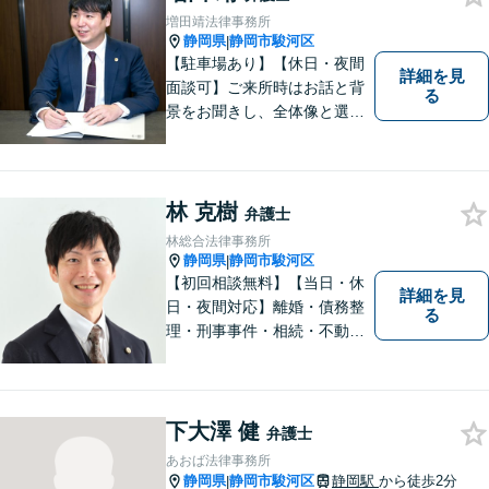
増田靖法律事務所
静岡県
静岡市駿河区
|
【駐車場あり】【休日・夜間
詳細を見
面談可】ご来所時はお話と背
る
景をお聞きし、全体像と選択
肢が見えた上で、ご本人が納
得いくようお伝えするよう努
めています。お気軽にご相談
ください。
林 克樹
弁護士
林総合法律事務所
静岡県
静岡市駿河区
|
【初回相談無料】【当日・休
詳細を見
日・夜間対応】離婚・債務整
る
理・刑事事件・相続・不動産
問題・交通事故等、多数の解
決実績あり。お悩みに真摯に
向き合うことを心がけていま
す。法人・個人事業主の事業
下大澤 健
弁護士
再建・債務整理の問題解決に
あおば法律事務所
自信があります。
静岡県
静岡市駿河区
静岡駅
から徒歩2分
|