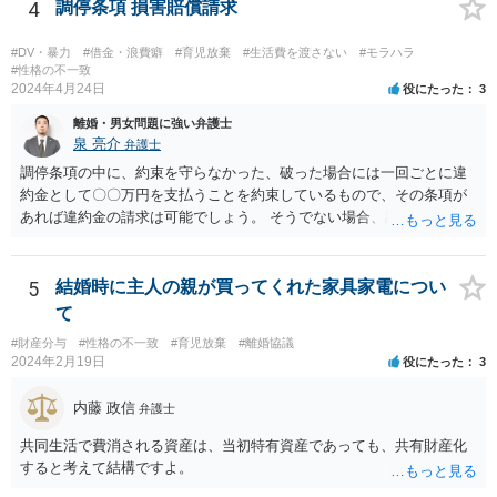
てた方が良いかと思われます。 調停においては、相手と直接会うとい
4
調停条項 損害賠償請求
うことは基本的にないため、代理人とご本人と裁判所で話をしていく
形となります。
#DV・暴力
#借金・浪費癖
#育児放棄
#生活費を渡さない
#モラハラ
#性格の不一致
2024年4月24日
役にたった
3
離婚・男女問題に強い弁護士
泉 亮介
弁護士
調停条項の中に、約束を守らなかった、破った場合には一回ごとに違
約金として〇〇万円を支払うことを約束しているもので、その条項が
あれば違約金の請求は可能でしょう。 そうでない場合、調停条項を守
らなかったことにより損害が生じたことを証明する必要があり、損害
が発生していない場合は条項違反があったとしても損害賠償請求は難
しいでしょう。
5
結婚時に主人の親が買ってくれた家具家電につい
て
#財産分与
#性格の不一致
#育児放棄
#離婚協議
2024年2月19日
役にたった
3
内藤 政信
弁護士
共同生活で費消される資産は、当初特有資産であっても、共有財産化
すると考えて結構ですよ。