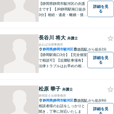
【静岡県静岡市駿河区の弁護
詳細を見
士です】【JR静岡駅南口徒歩
る
3分】相続・遺産・離婚・債務
整理・交通事故・不動産取引
などの個人に関わる問題や契
約・商取引・債権回収・事業
長谷川 将大
整理など企業に関わる問題を
弁護士
幅広く取り扱っております。
あおば法律事務所
どうぞお気軽にご相談くださ
静岡県
静岡市駿河区
静岡駅
から徒歩2分
|
い。
【静岡駅南口3分】【完全個室
詳細を見
で相談可】【近隣駐車場有】
る
法律トラブルはお早めの相談
が納得のいく解決への第一歩
です。ご相談にお越しくださ
った方々が、お話しやすい環
松原 華子
境を整えておりますのでぜひ
弁護士
お気軽にご相談ください。
静岡富士法律事務所
静岡県
静岡市駿河区
静岡駅
から徒歩9分
|
相談者様のお話をしっかりと
詳細を見
聞き，丁寧に対応いたしま
る