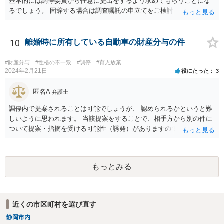
基本的には調停委員から任意に提出をするよう求めてもらうことにな
るでしょう。 固辞する場合は調査嘱託の申立てをご検討ください。
10
離婚時に所有している自動車の財産分与の件
#財産分与
#性格の不一致
#調停
#育児放棄
2024年2月21日
役にたった
3
匿名A
弁護士
調停内で提案されることは可能でしょうが、 認められるかというと難
しいように思われます。 当該提案をすることで、相手方から別の件に
ついて提案・指摘を受ける可能性（誘発）がありますので、提案する
かどうかはよくご検討なさってください。
もっとみる
近くの市区町村を選び直す
静岡市内