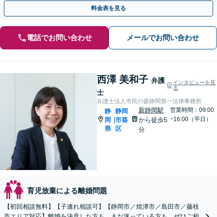
与・養育費・親権」【子連れ相談可】【休日・夜間相談可】
料金表を見る
電話でお問い合わせ
メールでお問い合わせ
西澤 美和子
弁護
インタビューを見
る
士
弁護士法人市民の森静岡第一法律事務所
新静岡駅
営業時間：09:00
静
静岡
~16:00（平日）
岡
市葵
から徒歩5
|
県
区
分
育児放棄による離婚問題
【初回相談無料】【子連れ相談可】【静岡市／焼津市／島田市／藤枝
市エリア対応】離婚を決意した方も、まだ迷っている方も、ぜひご相