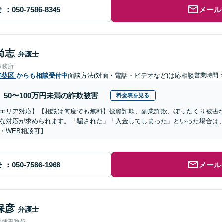
せ
メール
尚志
弁護士
事務所
市葵区
からも相談受付中
面談方法(対面・電話・ビデオなど)は応相談
営業時間
50〜100万円未満の詐欺被害
料金表を見る
エリア対応】【相談は何度でも無料】投資詐欺、副業詐欺、ぼったくり被害
な対応が求められます。「騙された」「入金してしまった」といった場合は
・WEB相談可】
せ
メール
保彦
弁護士
法律事務所