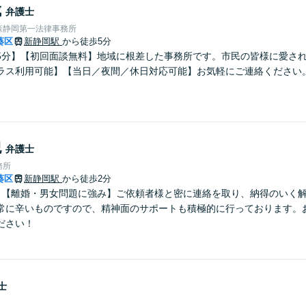
成
弁護士
森静岡第一法律事務所
葵区
新静岡駅
から徒歩5分
5分】【初回面談無料】地域に根差した事務所です。市民の皆様に愛さ
ラス利用可能】【当日／夜間／休日対応可能】お気軽にご連絡ください
紀
弁護士
務所
葵区
新静岡駅
から徒歩2分
】【離婚・男女問題に強み】ご依頼者様と密に連絡を取り、納得のいく
常に辛いものですので、精神面のサポートも積極的に行っております。
ださい！
士