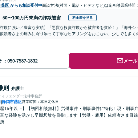
市葵区
からも相談受付中
面談方法(対面・電話・ビデオなど)は応相談
営業時間
50〜100万円未満の詐欺被害
料金表を見る
詐欺に強い／豊富な実績】「悪質な投資詐欺から被害者を救済！」「海外シ
依頼者さまの痛みに寄り添って丁寧なヒアリングをおこない、少しでも多く
せ
メール
雅則
弁護士
ディフェンダー法律事務所
県
静岡市葵区
営業時間：本日定休日
|
歴15年以上】【初回相談無料】労働事件・刑事事件に特化！現・刑事
富な経験を活かし早期釈放を目指します【労働・雇用】依頼者さま目線
所