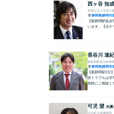
西ヶ谷 知
弁護士法人市民の
静岡県
静岡市
|
【新静岡駅徒歩
います。【法テ
長谷川 達
新静岡駅前法律事
静岡県
静岡市
|
【新静岡駅2分
的トラブルは非
気軽にご相談く
可児 望
弁護
日出町法律事務所