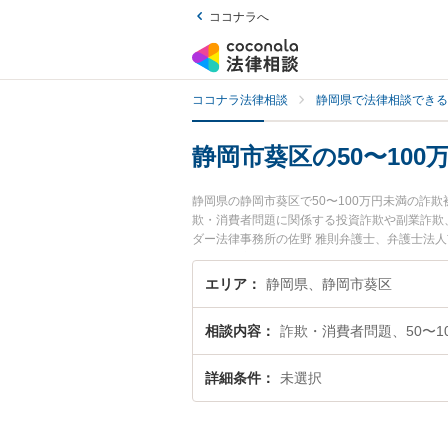
ココナラへ
ココナラ法律相談
静岡県で法律相談できる
静岡市葵区の50〜10
静岡県の静岡市葵区で50〜100万円未満の詐
欺・消費者問題に関係する投資詐欺や副業詐欺
ダー法律事務所の佐野 雅則弁護士、弁護士法
で土日や夜間に発生した50〜100万円未満の
したい』『初回相談無料で50〜100万円未
エリア
静岡県、静岡市葵区
相談内容
詐欺・消費者問題、50〜1
詳細条件
未選択