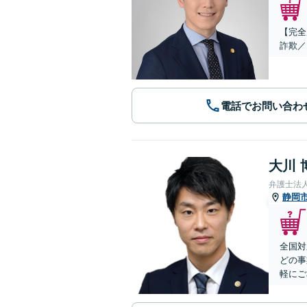
【完全
詐欺／
電話でお問い合わ
大川 
弁護士法
静岡
全国対
どの事
軽にご