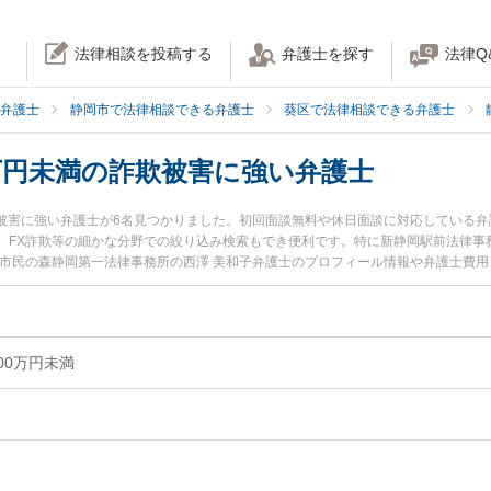
法律相談を投稿する
弁護士を探す
法律Q
弁護士
静岡市で法律相談できる弁護士
葵区で法律相談できる弁護士
0万円未満の詐欺被害に強い弁護士
欺被害に強い弁護士が6名見つかりました。初回面談無料や休日面談に対応している
、FX詐欺等の細かな分野での絞り込み検索もでき便利です。特に新静岡駅前法律事
人市民の森静岡第一法律事務所の西澤 美和子弁護士のプロフィール情報や弁護士費
詐欺被害のトラブルを今すぐに弁護士に相談したい』『50〜100万円未満の詐欺被
満の詐欺被害を法律相談できる静岡市葵区内の弁護士に相談予約したい』などでお困り
00万円未満