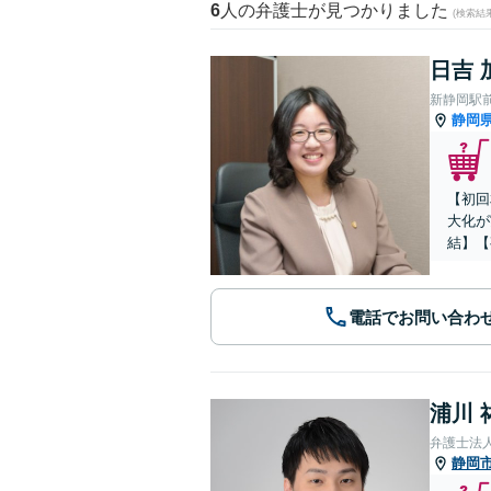
6
人の弁護士が見つかりました
(検索結
日吉 
新静岡駅
静岡
【初回
大化が
結】【
電話でお問い合わ
浦川 
弁護士法
静岡