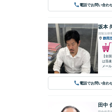
電話でお問い合わ
坂本 
清陵法律
静岡
【全国
は迅速
メール
電話でお問い合わ
田中 
田中保彦