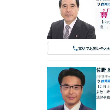
静岡
【投資
意！」
電話でお問い合わ
佐野 
静岡刑事
静岡
【弁護士
多数！豊
法律事務