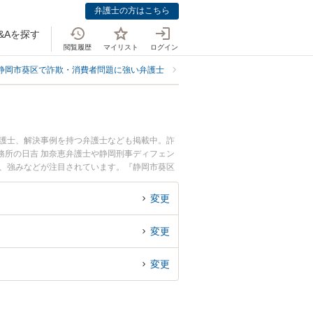
弁護士の方はこちら
&Aを探す
閲覧履歴
マイリスト
ログイン
静岡市葵区で詐欺・消費者問題に強い弁護士
静岡市葵区で50〜100万円未満に
弁護士、解決事例を持つ弁護士なども掲載中。詐
務所の日吉 加奈恵弁護士や静岡刑事ディフェン
用、強みなどが注目されています。『静岡市葵区
害のトラブル解決の実績豊富な近くの弁護士を検索
の相談者さんにおすすめです。
変更
変更
変更