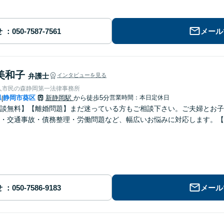
せ
メール
美和子
弁護士
インタビューを見る
人市民の森静岡第一法律事務所
県
静岡市葵区
新静岡駅
から徒歩5分
営業時間：本日定休日
|
談無料】【離婚問題】まだ迷っている方もご相談下さい。ご夫婦とお子
・交通事故・債務整理・労働問題など、幅広いお悩みに対応します。【
せ
メール