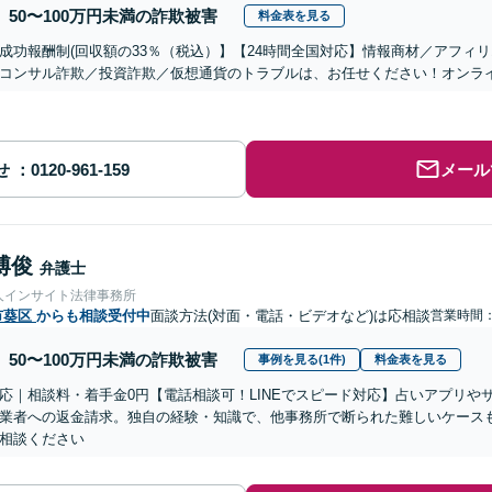
50〜100万円未満の詐欺被害
料金表を見る
成功報酬制(回収額の33％（税込）】【24時間全国対応】情報商材／アフィ
コンサル詐欺／投資詐欺／仮想通貨のトラブルは、お任せください！オンラ
せ
メール
博俊
弁護士
人インサイト法律事務所
市葵区
からも相談受付中
面談方法(対面・電話・ビデオなど)は応相談
営業時間
50〜100万円未満の詐欺被害
事例を見る(1件)
料金表を見る
応｜相談料・着手金0円【電話相談可！LINEでスピード対応】占いアプリや
業者への返金請求。独自の経験・知識で、他事務所で断られた難しいケース
相談ください