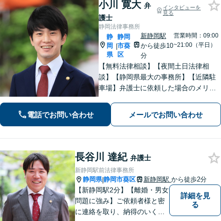
小川 寛大
弁
インタビューを
見る
護士
静岡法律事務所
新静岡駅
営業時間：09:00
静
静岡
~21:00（平日）
岡
市葵
から徒歩10
|
県
区
分
【無料法律相談】【夜間土日法律相
談】【静岡県最大の事務所】【近隣駐
車場】弁護士に依頼した場合のメリッ
ト・デメリットを丁寧に説明します。
電話でお問い合わせ
メールでお問い合わせ
長谷川 達紀
弁護士
新静岡駅前法律事務所
静岡県
静岡市葵区
新静岡駅
から徒歩2分
|
【新静岡駅2分】【離婚・男女
詳細を見
問題に強み】ご依頼者様と密
る
に連絡を取り、納得のいく解