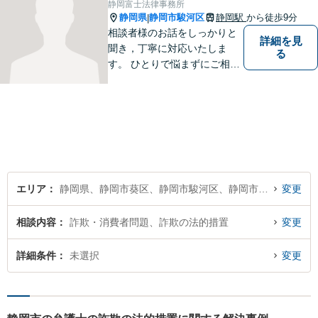
静岡富士法律事務所
どうぞお気軽にご相談くださ
静岡県
静岡市駿河区
静岡駅
から徒歩9分
|
い。
相談者様のお話をしっかりと
詳細を見
聞き，丁寧に対応いたしま
る
す。 ひとりで悩まずにご相談
ください。
エリア
静岡県、静岡市葵区、静岡市駿河区、静岡市清水区
変更
相談内容
詐欺・消費者問題、詐欺の法的措置
変更
詳細条件
未選択
変更