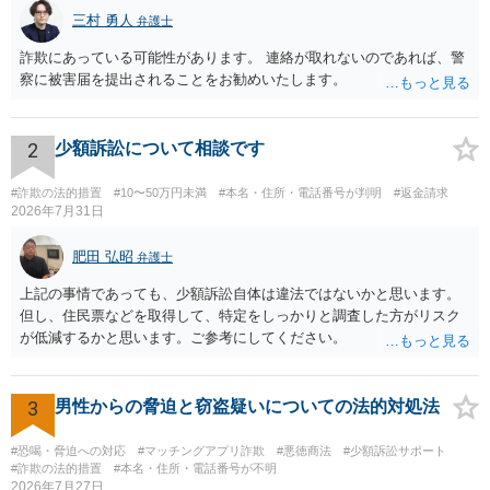
三村 勇人
弁護士
詐欺にあっている可能性があります。 連絡が取れないのであれば、警
察に被害届を提出されることをお勧めいたします。
2
少額訴訟について相談です
#詐欺の法的措置
#10〜50万円未満
#本名・住所・電話番号が判明
#返金請求
2026年7月31日
肥田 弘昭
弁護士
上記の事情であっても、少額訴訟自体は違法ではないかと思います。
但し、住民票などを取得して、特定をしっかりと調査した方がリスク
が低減するかと思います。ご参考にしてください。
3
男性からの脅迫と窃盗疑いについての法的対処法
#恐喝・脅迫への対応
#マッチングアプリ詐欺
#悪徳商法
#少額訴訟サポート
#詐欺の法的措置
#本名・住所・電話番号が不明
2026年7月27日