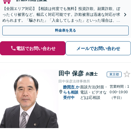
【全国エリア対応】【相談は何度でも無料】投資詐欺、副業詐欺、ぼ
ったくり被害など、幅広く対応可能です。詐欺被害は迅速な対応が求
められます。「騙された」「入金してしまった」といった場合は、お
早めにご相談ください。【電話・メール・WEB相談可】
料金表を見る
電話でお問い合わせ
メールでお問い合わせ
田中 保彦
弁護士
東京都
田中保彦法律事務所
営業時間：1
静岡市
か
面談方法(対面・
らも相談
電話・ビデオな
0:00~19:00
受付中
ど)は応相談
（平日）