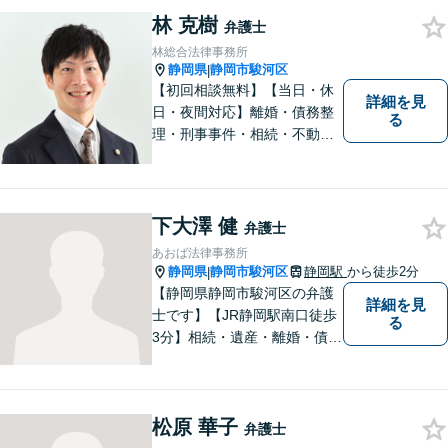
談ください。
林 克樹
弁護士
林総合法律事務所
静岡県
静岡市駿河区
|
【初回相談無料】【当日・休
詳細を見
日・夜間対応】離婚・債務整
る
理・刑事事件・相続・不動産
問題・交通事故等、多数の解
決実績あり。お悩みに真摯に
向き合うことを心がけていま
す。法人・個人事業主の事業
下大澤 健
弁護士
再建・債務整理の問題解決に
あおば法律事務所
自信があります。
静岡県
静岡市駿河区
静岡駅
から徒歩2分
|
【静岡県静岡市駿河区の弁護
詳細を見
士です】【JR静岡駅南口徒歩
る
3分】相続・遺産・離婚・債務
整理・交通事故・不動産取引
などの個人に関わる問題や契
約・商取引・債権回収・事業
松原 華子
整理など企業に関わる問題を
弁護士
幅広く取り扱っております。