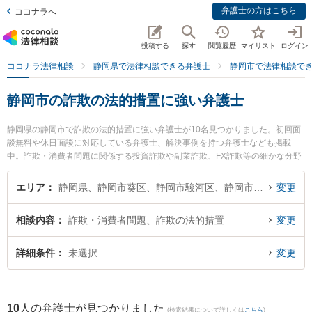
弁護士の方はこちら
ココナラへ
投稿する
探す
閲覧履歴
マイリスト
ログイン
ココナラ法律相談
静岡県で法律相談できる弁護士
静岡市で法律相談で
静岡市の詐欺の法的措置に強い弁護士
静岡県の静岡市で詐欺の法的措置に強い弁護士が10名見つかりました。初回面
談無料や休日面談に対応している弁護士、解決事例を持つ弁護士なども掲載
中。詐欺・消費者問題に関係する投資詐欺や副業詐欺、FX詐欺等の細かな分野
での絞り込み検索もでき便利です。特に新静岡駅前法律事務所の日吉 加奈恵弁
護士や弁護士法人市民の森静岡第一法律事務所の西澤 美和子弁護士、静岡刑事
エリア
静岡県、静岡市葵区、静岡市駿河区、静岡市清水区
変更
ディフェンダー法律事務所の佐野 雅則弁護士のプロフィール情報や弁護士費
用、強みなどが注目されています。『静岡市で土日や夜間に発生した詐欺の法
相談内容
詐欺・消費者問題、詐欺の法的措置
変更
的措置のトラブルを今すぐに弁護士に相談したい』『詐欺の法的措置のトラブ
ル解決の実績豊富な近くの弁護士を検索したい』『初回相談無料で詐欺の法的
措置を法律相談できる静岡市内の弁護士に相談予約したい』などでお困りの相
詳細条件
未選択
変更
談者さんにおすすめです。
10
人の弁護士が見つかりました
(検索結果について詳しくは
こちら
)