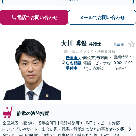
電話でお問い合わせ
メールでお問い合わせ
大川 博俊
弁護士
東京都
弁護士法人インサイト法律事務所
営業時間：1
静岡市
か
面談方法(対面・
らも相談
電話・ビデオな
0:00~18:00
受付中
ど)は応相談
（平日）
詐欺の法的措置
全国対応｜相談料・着手金0円【電話相談可！LINEでスピード対応】
占いアプリやサイト・出会い系・競馬・競艇詐欺などの事業者への返
金請求。独自の経験・知識で、他事務所で断られた難しいケースも解