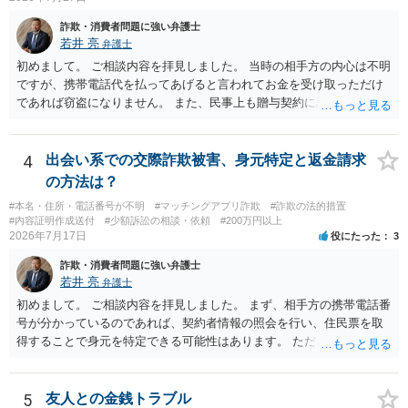
詐欺・消費者問題に強い弁護士
若井 亮
弁護士
初めまして。 ご相談内容を拝見しました。 当時の相手方の内心は不明
ですが、携帯電話代を払ってあげると言われてお金を受け取っただけ
であれば窃盗になりません。 また、民事上も贈与契約に該当すると思
われるところ、返済の義務はありません。 これ以上のやり取りをせ
ず、可能であればブロックをするようにしてください。 ご不安であれ
ば、最寄りの警察署に相談をしても良いかもしれません。 以上、ご参
4
出会い系での交際詐欺被害、身元特定と返金請求
考になれば幸いです。
の方法は？
#本名・住所・電話番号が不明
#マッチングアプリ詐欺
#詐欺の法的措置
#内容証明作成送付
#少額訴訟の相談・依頼
#200万円以上
2026年7月17日
役にたった
3
詐欺・消費者問題に強い弁護士
若井 亮
弁護士
初めまして。 ご相談内容を拝見しました。 まず、相手方の携帯電話番
号が分かっているのであれば、契約者情報の照会を行い、住民票を取
得することで身元を特定できる可能性はあります。 ただ、他人名義の
携帯電話であるなどした場合には特定に結びつけることは難しいとこ
ろです。 LINEについても、詐欺の事案であれば照会できる可能性はあ
りますが、携帯電話の番号を経由する方法より難しくなります。 身元
5
友人との金銭トラブル