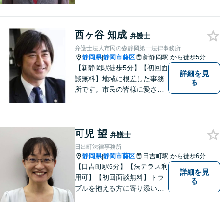
決へと導きます。法的トラブ
ルは非常に辛いものですの
で、精神面のサポートも積極
西ヶ谷 知成
的に行っております。お困り
弁護士
でしたら、お気軽にご相談く
弁護士法人市民の森静岡第一法律事務所
ださい！
静岡県
静岡市葵区
新静岡駅
から徒歩5分
|
【新静岡駅徒歩5分】【初回面
詳細を見
談無料】地域に根差した事務
る
所です。市民の皆様に愛され
る事務所を目指しています。
【法テラス利用可能】【当日
／夜間／休日対応可能】お気
可児 望
軽にご連絡ください。
弁護士
日出町法律事務所
静岡県
静岡市葵区
日吉町駅
から徒歩6分
|
【日吉町駅6分】【法テラス利
詳細を見
用可】【初回面談無料】トラ
る
ブルを抱える方に寄り添い、
その方に合った法的サービス
を提供します。お気軽にご相