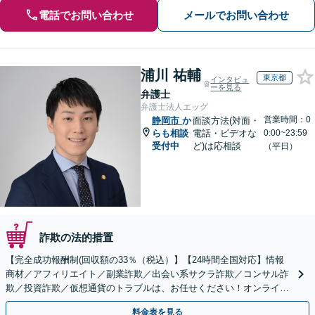
電話でお問い合わせ
メールでお問い合わせ
浦川 祐輔
東京都
インタビュ
ーを見る
弁護士
弁護士法人エッグ
営業時間：0
静岡市
か
面談方法(対面・
らも相談
電話・ビデオな
0:00~23:59
受付中
ど)は応相談
（平日）
詐欺の法的措置
【完全成功報酬制(回収額の33％（税込）】【24時間全国対応】情報
商材／アフィリエイト／副業詐欺／出会い系サクラ詐欺／コンサル詐
欺／投資詐欺／仮想通貨のトラブルは、お任せください！オンライン
のみで解決も可能！
料金表を見る