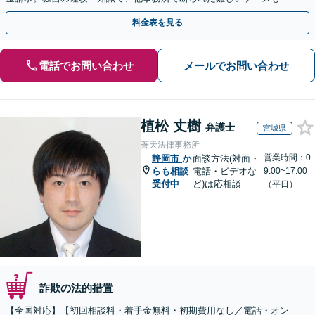
決に導いた実績あり。まずはお気軽にご相談ください
料金表を見る
電話でお問い合わせ
メールでお問い合わせ
植松 丈樹
弁護士
宮城県
蒼天法律事務所
営業時間：0
静岡市
か
面談方法(対面・
らも相談
電話・ビデオな
9:00~17:00
受付中
ど)は応相談
（平日）
詐欺の法的措置
【全国対応】【初回相談料・着手金無料・初期費用なし／電話・オン