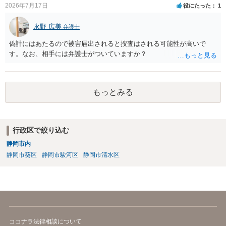
されていれば、 相手は返品請求を再度主張できない可能性はあります
2026年7月17日
役にたった
1
（信義則による主張制限）。
永野 広美
弁護士
偽計にはあたるので被害届出されると捜査はされる可能性が高いで
す。なお、相手には弁護士がついていますか？
もっとみる
行政区で絞り込む
静岡市内
静岡市葵区
静岡市駿河区
静岡市清水区
ココナラ法律相談について