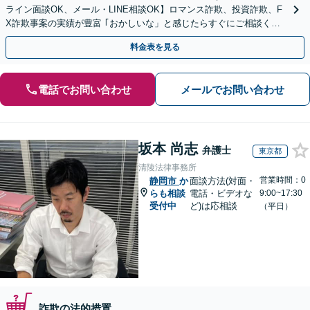
ライン面談OK、メール・LINE相談OK】ロマンス詐欺、投資詐欺、F
X詐欺事案の実績が豊富 ｢おかしいな」と感じたらすぐにご相談くだ
さい。
料金表を見る
電話でお問い合わせ
メールでお問い合わせ
坂本 尚志
弁護士
東京都
清陵法律事務所
営業時間：0
静岡市
か
面談方法(対面・
らも相談
電話・ビデオな
9:00~17:30
受付中
ど)は応相談
（平日）
詐欺の法的措置