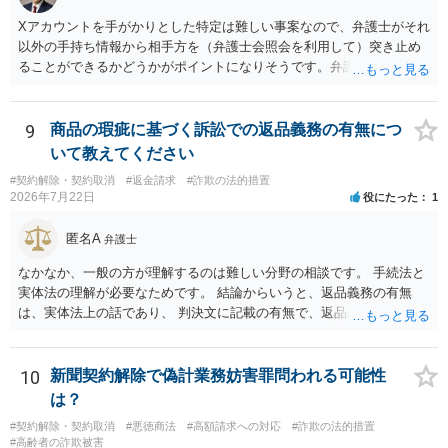
Xアカウントを手がかりとした特定は難しい事案なので、弁護士がそれ
以外の手持ち情報から相手方を（弁護士会照会を利用して）突き止め
ることができるかどうかがポイントになりそうです。弁護士による調
査で特定が難しい可能性もあるため、警察への被害届出も同時進行さ
せることになるでしょう。見通しについては、実際の資料等を弁護士
に検討してもらう必要があると思います。弁護士費用は自由化されて
9
商品の瑕疵に基づく訴訟での返品義務の有無につ
いますので個別に確認いただく必要がありますが、そもそも回収でき
いて教えてください
るかどうかが問題になり得る事案であり、被害額の規模からみると、
#契約解除・契約取消
#返金請求
#詐欺の法的措置
仮に回収できたとしても弁護士費用を差し引いた実質回収分はかなり
2026年7月22日
役にたった
1
少なくなる可能性もあるように思います。
匿名A
弁護士
なかなか、一般の方が理解するのは難しい分野の相談です。 手続法と
実体法の理解が必要なためです。 結論からいうと、返品義務の有無
は、実体法上の話であり、 判決文に記載の有無で、返品義務の有無が
左右されることはありません。 ただし、「原告は被告に対し商品を返
品せよ」と判決文に書かれていなくても、 全額支払い判決の前提とし
て、契約不適合責任を理由に契約を解除してれば、 原状回復義務とし
10
新聞契約解除で偽計業務妨害罪問われる可能性
て、相談者さんは、商品の返品義務を負うことになります。 ただし、
は？
訴訟上何等かの形で、返品義務の有無が争われ争点化していたが、 結
#契約解除・契約取消
#悪徳商法
#高額請求への対応
#詐欺の法的措置
論として、返品義務が存在しないというような判断が判決理由中で下
#高齢者の詐欺被害