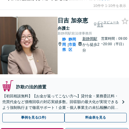
10件中 1-10件を表示
日吉 加奈恵
インタビューを
見る
弁護士
新静岡駅前法律事務所
新静岡駅
営業時間：09:00
静
静岡
~20:00（平日）
岡
市葵
から徒歩2
|
県
区
分
詐欺の法的措置
【初回相談無料】【お金が返ってこない方へ】貸付金・業務委託料・
売買代金など債権回収の対応実績多数。回収額の最大化が実現できる
よう強制執行まで徹底サポート！企業・個人事業主の未払報酬の回収
もお任せください【新静岡駅直結】【夜間・休日相談OK】
事例を見る(1件)
料金表を見る