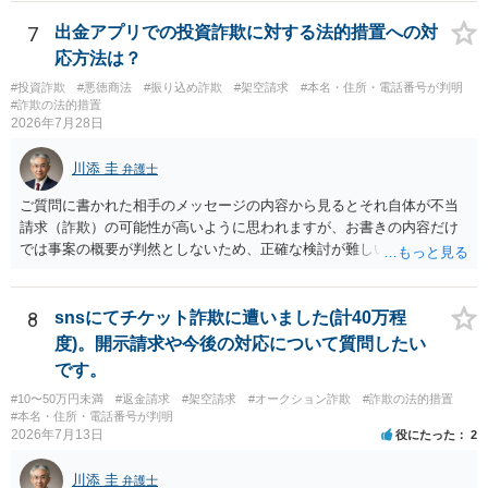
7
出金アプリでの投資詐欺に対する法的措置への対
応方法は？
#投資詐欺
#悪徳商法
#振り込め詐欺
#架空請求
#本名・住所・電話番号が判明
#詐欺の法的措置
2026年7月28日
川添 圭
弁護士
ご質問に書かれた相手のメッセージの内容から見るとそれ自体が不当
請求（詐欺）の可能性が高いように思われますが、お書きの内容だけ
では事案の概要が判然としないため、正確な検討が難しいです。例え
ば、最寄りの消費生活センターや自治体の無料法律相談等で、実際の
画面を見て貰いながらアドバイスう受けた方が確実です。
8
snsにてチケット詐欺に遭いました(計40万程
度)。開示請求や今後の対応について質問したい
です。
#10〜50万円未満
#返金請求
#架空請求
#オークション詐欺
#詐欺の法的措置
#本名・住所・電話番号が判明
2026年7月13日
役にたった
2
川添 圭
弁護士