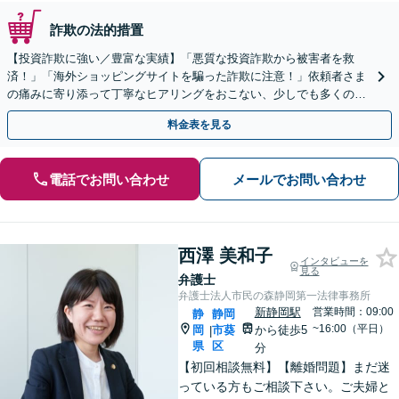
詐欺の法的措置
【投資詐欺に強い／豊富な実績】「悪質な投資詐欺から被害者を救
済！」「海外ショッピングサイトを騙った詐欺に注意！」依頼者さま
の痛みに寄り添って丁寧なヒアリングをおこない、少しでも多くの返
金が得られるよう尽力します！
料金表を見る
電話でお問い合わせ
メールでお問い合わせ
西澤 美和子
インタビューを
見る
弁護士
弁護士法人市民の森静岡第一法律事務所
新静岡駅
営業時間：09:00
静
静岡
~16:00（平日）
岡
市葵
から徒歩5
|
県
区
分
【初回相談無料】【離婚問題】まだ迷
っている方もご相談下さい。ご夫婦と