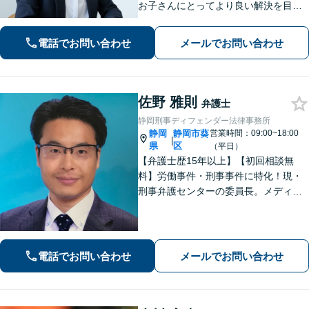
お子さんにとってより良い解決を目指
します。相続・交通事故・債務整理・
労働問題など、幅広いお悩みに対応し
電話でお問い合わせ
メールでお問い合わせ
ます。【静岡市／焼津市／島田市／藤
枝市エリア対応】
佐野 雅則
弁護士
静岡刑事ディフェンダー法律事務所
静岡
静岡市葵
営業時間：09:00~18:00
|
県
区
（平日）
【弁護士歴15年以上】【初回相談無
料】労働事件・刑事事件に特化！現・
刑事弁護センターの委員長。メディア
掲載案件多数！豊富な経験を活かし早
期釈放を目指します【労働・雇用】依
頼者さま目線のサポートを心がけま
す。地域密着型の法律事務所
電話でお問い合わせ
メールでお問い合わせ