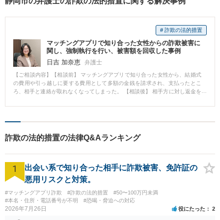
静岡市の弁護士の詐欺の法的措置に関する解決事例
# 詐欺の法的措置
マッチングアプリで知り合った女性からの詐欺被害に
関し、強制執行を行い、被害額を回収した事例
日吉 加奈恵
弁護士
【ご相談内容】【相談前】 マッチングアプリで知り合った女性から、結婚式
の費用や引っ越しに要する費用として多額の金銭を請求され、支払ったとこ
ろ、相手と連絡が取れなくなってしまった。 【相談後】 相手方に対し返金を
求める通知書を送付したものの、返送されてしまったため、相手が正確な住
所を伝えていない可能性があると考え、弁護士会照会を利用して相手の正確
な住所を把握し、返還を求める訴訟を提起した。全額について勝訴判決を得
たものの、相手が任意に支払いをしなかったことから、再び弁護士会照会を
行い、相手の口座を特定し、強制執行により被害額の9割を回収できた。 【先
詐欺の法的措置の法律Q&Aランキング
生のコメント】 相手の素性が分からない場合でも、弁護士会照会という制度
を利用することにより、相手の住所や口座を特定できる場合があります。ま
た、相手に対して訴訟を提起し、こちらの主張が認められて勝訴判決を得る
1
ことができたとしても、被害額を回収できなければ無駄となってしまいま
出会い系で知り合った相手に詐欺被害、免許証の
す。当事務所では、被害額の回収のための強制執行までサポートいたしま
悪用リスクと対策。
す。
#マッチングアプリ詐欺
#詐欺の法的措置
#50〜100万円未満
#本名・住所・電話番号が不明
#恐喝・脅迫への対応
2026年7月26日
役にたった
2