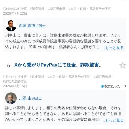
を特定した後は、返金の理屈があるかどうかを確認していきます。 基
本的に贈与に該当する場合には返金請求ができません。 詐欺を含め、
#詐欺の法的措置
#架空請求
#10万円未満
#本名・住所・電話番号が不明
当方に返金の理屈があるかどうかを確認していきます。 さらに、渡し
2026年7月22日
た金額について、裏付けがあるかどうかも精査します。 上記を経て、
身元の特定、返金の理屈があると判断できるのであれば、まずは交渉
西浦 嘉博
弁護士
からスタートすることになるでしょう。 ご理解のとおり、詐欺である
刑事上は、厳密に言えば、詐欺未遂罪の成立が検討し得ます。 ただ、
ことの立証は簡単ではありません。 刑事事件化が出来るのであれば、
その成立の為には構成要件該当事実の客観的な証拠を要することが見
返金交渉で有利になる可能性がありますが、民事上の詐欺の立証以上
込まれます。 民事上の請求は、相談者さんに損害が生じていない以
に難しいところがあります。 こちらについては、一度、最寄りの警察
上、困難な様に思われます。 より詳細な事項についてお聞きになりた
署に被害相談をするようにしてください。 具体的な見通しに関して
い場合、最寄りの法律事務所での相談を検討ください。 上記、ご参考
は、証拠を拝見する必要があるため、直接弁護士にご相談された方が
ください。
6
Xから繋がりPayPayにて送金、詐欺被害。
良いかと思います。
#ぼったくり被害
#返金請求
#本名・住所・電話番号が不明
#10万円未満
#詐欺の法的措置
2026年7月15日
役にたった
1
川添 圭
弁護士
詳しい事情によります。相手の氏名や住所がわからない場合、それを
調べることがそもそもできない、あるいは調べることができても費用
がかかってしまうことがあり、その場合は確実に費用倒れになりそう
です（調査費用は相手に請求できないのが原則だからです）。